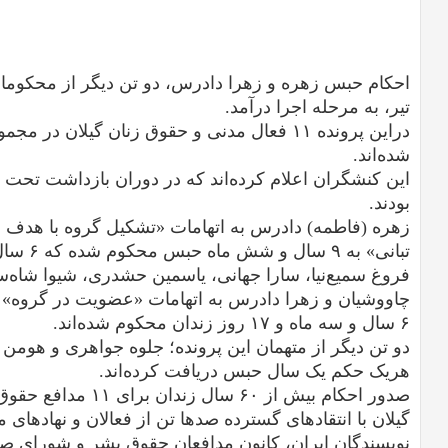
تیر، به مرحله اجرا درآمد.
شده‌اند.
این کنشگران اعلام کرده‌اند که در دوران بازداشت تحت
بودند.
زهره (فاطمه) دادرس به اتهامات «تشکیل ‌گروه با هدف ب
تبانی» به ۹ سال و شش ماه حبس محکوم شده که ۶ سال و یک روز آن قابل اجرا است.
فروغ سمیع‌نیا، سارا جهانی، یاسمین حشدری، شیوا شاه‌سیا
چاووشیان و‌ زهرا دادرس به اتهامات «عضویت در گروه» و
۶ سال و سه ماه و ۱۷ روز زندان محکوم شده‌اند.
دو تن دیگر از متهمان این پرونده؛ جلوه جواهری و هومن ط
هریک حکم یک سال حبس دریافت کرده‌اند.
صدور احکام بیش از ۶۰ س
گیلان با انتقادهای گسترده صدها تن از فعالان و نهادهای
نویسندگان ایران، کانون مدافعان حقوق بشر و شورای صن