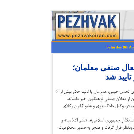
 یک وکیل به زندان و محاکمه ۴ فعال صنفی معلمان؛
منابع حقوق بشری و صنفی از احضار مهدی شکیبافر، وکیل دادگستری، برای تحمل حبس، همزمان با تائید حکم بیش از ۶
ی ساوه با تعیین مهلتی ۳۰ روزه مهدی شکیبافر، وکیل دادگستری و عضو کانون وکلای
نیانگذار جمهوری اسلامی»، «نشر اکاذیب» و
 تجدیدنظر قرار گرفت و منجر به صدور محکومیت