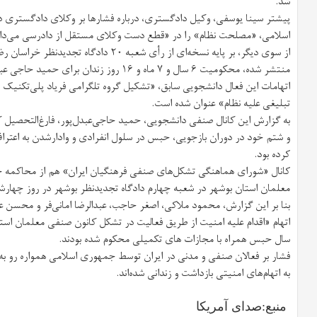
شد.
پیشتر سینا یوسفی، وکیل دادگستری، درباره فشارها بر وکلای دادگستری در
اسلامی، «مصلحت نظام» را در «قطع دست وکلای مستقل از دادرسی می‌دان
از سوی دیگر، بر پایه نسخه‌ای از رأی شعبه ۰
منتشر شده، محکومیت ۶ سال و ۷ ماه و ۱۶ روز زندان برای حمید حاجی عبدل‌پور تأیید شده است.
اتهامات این فعال دانشجویی سابق، «تشکیل گروه تلگرامی فریاد پلی‌تکنیک 
تبلیغی علیه نظام» عنوان شده است.
به گزارش این کانال صنفی دانشجویی، حمید حاجی‌عبدل‌پور، فارغ‌التحصیل
و شتم خود در دوران بازجویی، حبس در سلول انفرادی و وادارشدن به اعتراف
کرده بود.
کانال «شورای هماهنگی تشکل‌های صنفی فرهنگیان ایران» هم از محاکمه چ
معلمان استان بوشهر در شعبه چهارم دادگاه تجدیدنظر بوشهر در روز چهارشنبه ۲۴ مرداد خبر
بنا بر این گزارش، محمود ملاکی، اصغر حاجب، عبدالرضا امانی‌فر و محسن عم
سال حبس همراه با مجازات های تکمیلی محکوم شده بودند.
فشار بر فعالان صنفی و مدنی در ایران توسط جمهوری اسلامی همواره رو به 
به اتهام‌های امنیتی بازداشت و زندانی شده‌اند.
منبع:صدای آمریکا