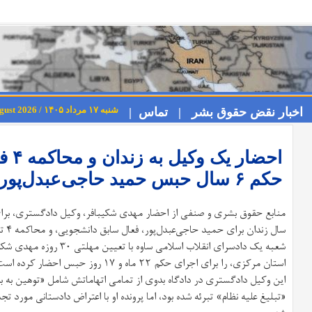
شنبه ۱۷ مرداد ۱۴۰۵ / Saturday 8th August 2026
اخبار نقض حقوق بشر |
تماس |
احضار
حکم ۶ سال حبس حمید حاجی‌عبدل‌پور تایید شد
سال زندان برای حمید حاجی‌عبدل‌پور، فعال سابق دانشجویی، و محاکمه ۴ تن از فعالان صنفی فرهنگیان خبر داده‌اند.
شعبه یک دادسرای انقلاب اسلام
استان مرکزی، را برای اجرای حکم ۲۲ ماه و ۱۷ روز حبس احضار کرده است.
این وکیل دادگستری در دادگاه بدوی از تمامی اتهاماتش شامل «توهین به ب
«تبلیغ علیه نظام» تبرئه شده بود، اما پرونده او با اعتراض دادستانی مورد