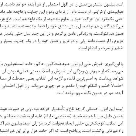
اسماعیلیون بیشترین نقش را در افول احتمالی او در آینده خواهد داشت. او
هواپیمای اوکراینی از دست داد. از فردای وقوع این جنایت و فاجعه علم دا
حتی تک‌نفره این حرکت خود را تداوم بخشید. او یک داغ‌دیده است. داغ ع
می‌کشد؟! من هم چند سال پیش، عشق خود را فقط چندهفته مانده به وصال
هنوز هم نتوانستم به زندگی عادی برگردم و در این چند سال حتی یک‌بار هم
عزیزم را از دست دادم. ولی او دو عزیز و عشق خود را در یک جنایت بسیار 
خشم و نفرت و انتقام است.
با اوج‌گیری خیزش ملی ایرانیان علیه ضحاکیان حاکم، حامد اسماعیلیون با ت
می‌رسد که او مهم‌ترین ویژگی این خیزش و انقلاب یعنی «ملی» بودن آن ر
شواهد پیداست به اصلی‌ترین قاعده و لازمه این انقلاب یعنی حفاظت از مصالح
احتمالاً خشم و انتقام خود را مقدم بر هر چیزی می‌داند. راز افول احتمالی او
آینده هم در همین نکته مهم نهفته است.
البته این افول احتمالی گرچه تلخ و تأسف‌بار خواهد بود، ولی در صورت هو
همین دلیل من با هجمه شدید (نه نقد بی‌تعارف) علیه او به شدت مخالفم. د
این انقلاب کوچک‌ترین خللی ایجاد نخواهد کرد. هزاران اسماعیلیون هم اگر 
راه غیرقابل برگشت است. پرواضح است که اگر حامد هزار برابر ابن هم اشتباه ک