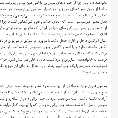
نخواهند داد. ولی چرا از خانواده‌های مبارزین داخلی هیچ پیامی پذیرفته نشد
ظاهراً از میان خانواده‌های مبارزین و زندانیان سیاسی ایران‌دوست، دو سه ت
تماس بگیرند تا پیام آن‌ها فرستاده و خوانده شود، اما با بی‌توجهی روبه‌رو
فعال مدنی غیرسیاسی است (که ادعای خلاف واقع و غیرشفافی است)، چرا ا
از بدنام‌ترین و رسواترین گروه‌های سیاسی ایرانی که علاوه‌بر خردستیزی و 
انقلاب پنجاه‌وهفت هم دارند سپرد؟! بعید است که اسماعیلیون تا این حد 
میان ایرانیان داخل و خارج جاهل باشد، با مروری بر سوابق او می‌توان دری
آگاهی داشته و دارد. و با قصد و آگاهی چنین تصمیمی گرفته است. او حتی ا
برگزارکنندگان حداقل حفظ ظاهر هم نکردند! تریبون دادن به ایران‌گرایان
فرصت به خانواده‌های مبارزین و دردکشیده‌های داخلی هم پیش‌کش، چرا 
فمینیست خوش‌نام با یک چپ کم‌تر بدنام، و یا حداقل به جای آن تجزیه‌طلبا
سخن‌رانان نبود؟!
به هیچ عنوان نباید به سادگی از این مسأله رد شد و به بهانه اتحاد حرفی ن
هیچ مهری نسبت به ایران ندارند چه اتحادی می‌توانیم داشته باشیم؟! هرچند
آزادانه داشته باشند، البته من بعید می‌دانم چپ ایرانی (اعم از میانه‌رو و
سیاسی نرمال را داشته باشد، چپ ایرانی تا زمانی که با ایرانیت کنار نیاید
خواهد ماند. آن‌ها باید دست از ستیز با میهن خود و تاریخ و فرهنگ ملی خ
بایستند تا بتوانند احزاب خود را تأسیس کنند. در عصر ملت‌دولت‌ها، ستیر