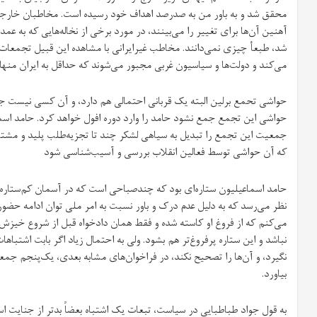
محقق شد و به باور من به صدرصد اهداف خود رسیده است. مخاطبان خارجی
آهنین آن‌ها برای تغییر را می‌بینند، در مورد برخی از نخاله‌هایی که به عم
شد، طبعأ چیزی نمی‌دانند. مخاطب غیرایرانی با مشاهده این قبیل تجمعات ب
می‌کند و دولت‌ها و سیاسیون غربی مجبور می‌شوند که حداقل به ایران من
حواشی تحمع برلین البته یک قربانی احتمالی هم دارد، و آن کسی نیست جز
حواشی این تجمع جمع نشود حامد را وارد دوره افول خواهد کرد. حامد اسما
جمعیت این تجمع را تبدیل به سیاهی لشکر چند تا تجزیه‌طلب پلید و مش
که آن حواشی توسط فعالین انقلاب بررسی و آسیب‌شناسی شود
حامد اسماعیلیون ستاره‌ای بود که چندصباحی است که در آسمان کم‌ستاره
نظر می‌رسد که به دلیل عدم درک و باور نسبت به امر ملی توان ادامه حض
می‌کنم که از فروغ او کاسته شده و فقط همان دادخواه قبل از شروع خیز
نباشد و این ستاره پرفروغ‌تر هم بشود. ولی به احتمال زیاد اگر بابت اشتبا
نگیرد، و آن‌ها را تصحیح نکند، در فراخوان‌های مشابه بعدی، یک‌پنجم جمعی
بیاورد.
به قول جواد طباطبایی در سیاست، تبعات یک اشتباه بعضاً بدتر از جنایت