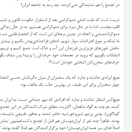
در تجمع را هم نمایندگی نمی‌کردند، چه رسد به جامعه ایران!
درست است که غایت اصلی دموکراسی بعد از استقرار حکومت قانون و تثب
اقلیت‌هاست، اما ما در حال نبرد برای دموکراسی هستیم. نه در حال زندگ
دموکرا‌ت‌منشی و اتحاد در چنین برهه‌ای این است که از انحصارطلبی دست بر
نه اینکه بر موج اعتراضات سوار شویم، ادعای فراجناحی‌بودن بکنیم و بیشت
حاصل خون‌های عزیزترین فرزندان این آب و خاک است جمع کنیم و تریبون 
انتقادات بگوییم که بروید در تجمعات خود حرف‌تان را بزنید! پس شفاف بگ
حرف‌های سخن‌رانان انتخابی خودتان است؟!
هیچ ایرادی نداشته و ندارد که یک سخنران از میان دگرباشان جنسی انتخ
چهار سخنران برای این طیف، در بهترین حالت یک بلاهت بود.
هیچ‌کس انتظار نداشته و ندارد که افرادی که مهر چندانی نسبت به ایران ند
کنند، هرچند به گواه شاهدان، اکثریت مطلق شرکت‌کنندگان در این تجمع با 
گوناگون)، یعنی پرچم شیروخورشید حاضر شدند. و به‌طور طبیعی شایسته د
بودند. ظاهراً چند نفر از ایران‌دوستان هم قبل از تجمع با اسماعیلیون تماس 
اصلاً فدای سر همه ایران‌دوستان! خود برگزارکنندگان هم قبلاً گفته بودند 