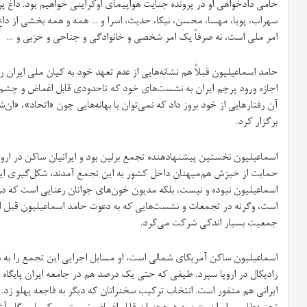
حامی دادخواهی او در پرونده جنایت هواپیمای اوکراینی خواهیم بود. داغ پریس
سهراب، پویا، مهسا، محسن، نیکا، حدیث، اسرا و ... همه و همه بخشی از د
امر ملی است، نه صرفاً یک امر شخصی و خانوادگی و جناحی و حزبی و ...
حامد اسماعیلیون قبلاً هم نشانه‌هایی از عدم تعهد خود به کیان ملی ایران را
اجازه ورود پرچم ایران به نشست‌های خود که تاحدودی قابل اغماض و چشم‌پو
آن رفتارهایی از خود بروز داد که نمی‌توان با بهانه‌هایی چون «اتحاد»، «ان
برگزار کرد.
اسماعیلیون نخستین پیشنهادهنده تجمع برلین بود و ایرانیان ساکن در ارو
حمایت از خیزش هم‌میهنان داخل کشور به این تجمع آمدند، شکل‌گیری این
اسماعیلیون نبوده و نیست، بلکه مدیون خون‌های جوانان رعنایی است که در 
جمعیت بسیار اندکی شرکت می‌کرد.
اسماعیلیون ساکن آمریکای شمالی است، او مسایل اجرایی این تجمع را به بد
رادیکال در اروپا سپرد. طیفی که حتی یک درصد هم در جامعه ایران پایگاه
ایرانی هم منفور است. انتخاب ترکیب سخنرانان که دیگر به فاجعه پهلو زد.