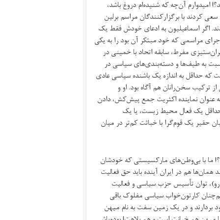
؟! امیدوارم آن‌چه که شنیده‌ام دروغ باشد،
ا سعی کردند با برگزارکنندگان مراسم برلین
 شدند. اگر اسماعیلیون به ادعای خودش فقط یک
جرای مراسمی که خود مبتکر آن بود را به یکی
ایران‌ستیزی مفرط، سابقه اتحاد با خمینی در
نسبت به طیف‌ها و دسته‌بندی‌های سیاسی در
افت که حداقل به اندازه یک باشنده سیاسی عادی
ز ترکیب سخن‌رانان هم آگاه بود. او و
 به عنوان نماینده اکثریت جمع پیش‌کش، دادن
حداقل یک فعال محیط زیست، یا یک
ن حقیر یک قوم‌گرا با خباثت کم‌تر در میان
زد؟! ما با بی‌وطن‌های مارکسیستی که خودشان
 همان‌ها هم در ایران آینده باید حق فعالیت
 تندرو)، توان تأسیس حزب سیاسی و فعالیت
، هم‌چنان کارتون‌خواب سیاسی مفلوک باقی
ود بردارند و در یک زمین سفت به نام میهن
 با میهن هم خیانت است و هم بلاهت! بودوباش