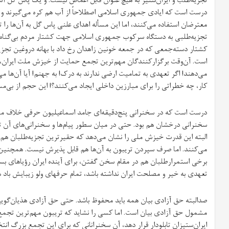
تجزیه‌طلب و ایران‌ستیز به هیچ عنوان قابل اغماض نیست. و یک پاس گل آش
درست است که ایادی جمهوری اسلامی اصطلاحاً از آب هم کره می‌گیرند و از ب
معترضان استفاده می‌کنند، اما این مسأله اهدای علنی پاس گل به آن‌ها را توج
تجزیه‌طلبی به دستگاه سرکوب جمهوری اسلامی جهت کشتار مردم بی‌گناه
کشتار دسته‌جمعی که در جمعه خونین زاهدان رخ داد با بهانه دروغین تجزی
است. آن‌وقت برگزارکنندگان مهم‌ترین تجمع حمایت از خیزش ملت ایران، ب
می‌دهند! اگر تعهدی به تمامیت ارضی ندارند به درک! به جهنم! آیا آن‌ها م
کار، چه خطراتی را برای مبارزین داخلی ایجاد می‌کنند؟! این حجم از بی‌مس
درست است که در سخنرانی پنج‌دقیقه‌ای جامد اسماعیلیون حرفی خلاف مصا
سخنرانی درخشان هم بود. حتی در میان سطور پیام‌ها و سخنرانی‌های آن تج
البته این قدرت خیزش ملی را نشان می‌دهد که حقیرترین تجزیه‌طلبان هم
می‌کنند. اما صرف سپردن تریبون به آن‌ها هم قابل پذیرش نیست. همچنین
برخی استمرار‌طلبان هم در مقام سخن گفتن، برای آینده ایران رؤیاهای بسیا
تعهدی به خیر و مصلحت ایران نداشته باشد، تمام حرفهای ولو زیبایش باد ه
صدالبته حق آزادی بیان همه باید محفوظ باشد. حتی حق آزادی هذیان‌گوی
مشمول حق آزادی بیان است. اما کسی را نشاید که تریبون مهم‌ترین تجمع 
ایران‌ستیزان تابلودار قرار دهد، آن سخنرانانی که برای این تجمع بزرگ 