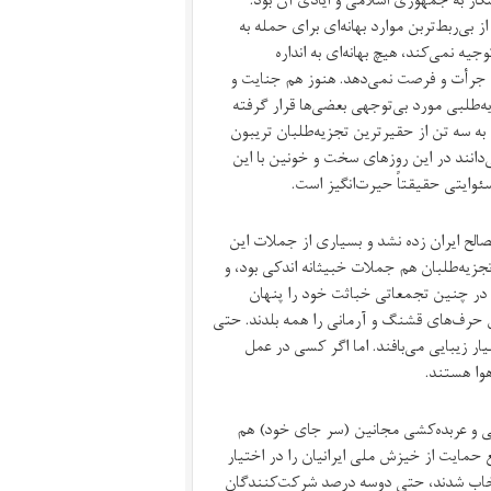
کار به جمهوری اسلامی و ایادی آن بود.
ی‌ربط‌تربن موارد بهانه‌ای برای حمله به
یه نمی‌کند، هیچ بهانه‌ای به انداره
 جرأت و فرصت نمی‌دهد. هنوز هم جنایت و
ه‌طلبی مورد بی‌توجهی بعضی‌ها قرار گرفته
ه سه تن از حقیرترین تجزیه‌طلبان تریبون
ی‌دانند در این روزهای سخت و خونین با این
ئوایتی حقیقتاً حیرت‌انگیز است.
لح ایران زده نشد و بسیاری از جملات این
زیه‌طلبان هم جملات خبیثانه اندکی بود، و
 در چنین تجمعاتی خباثت خود را پنهان
 حرف‌های قشنگ و آرمانی را همه بلدند. حتی
ر زیبایی می‌بافند. اما اگر کسی در عمل
وا هستند.
ی و عربده‌کشی مجانین (سر جای خود) هم
حمایت از خیزش ملی ایرانیان را در اختیار
انتخاب شدند، حتی دوسه درصد شرکت‌کنندگان