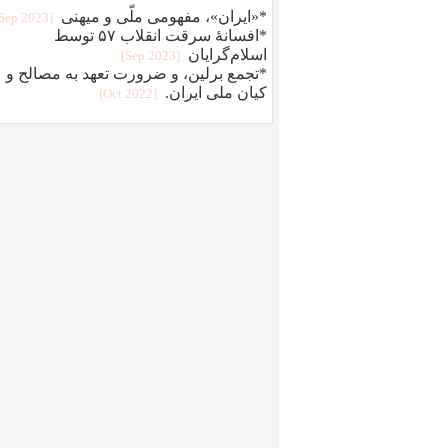
*«ایران»، مفهومی ملّی و میهنی
[2023 Sep]
*افسانهٔ سرقت انقلاب ۵۷ توسط
اسلام‌گرایان
[2023 Sep]
*تجمع برلین، و ضرورت تعهد به مصالح و
کیان ملی ایران.
[2022 Oct]