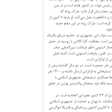
نی‌ترین رئیس دولت در کشور هلند است و در بین
یر مجارستان قرار دارد. مارک روته که
با قاطعیت عمل می‌کند. او بارها تا کنون از
کرده است. مارک روته در این مقام جدید
شود.
صلاحات» استونی نیز که از سال ۲۰۲۱ میلادی ریاست دولت این جمهوری در حاشیه دریای بالتیک
ین است. مخالفت کایا کالاس با روسیه در حدی
رای این سیاستمدار استونی حکم بازداشت بین‌المللی صادر
تالین، پایتخت استونی، است. البته دلیل
س از اوکراین است.
ون نفر جمعیت است، در دو سال گذشته بیش از
۵۰۰ میلیون یورو (برابر با ۱/۳۵ درصد از درآمد ناخالص ملی) کمک مالی و تسلیحاتی به اوکراین ارسال داشته و ۱۳۰۰ نفر
رها همکاری تسلیحاتی جمهوری اسلامی با
سیه بلکه باید متحدان ولادیمیر پوتین در تجاوز
مقام ارشد سیاست خارجی و امنیت اتحادیه اروپا در حقیقت وزیر خارجه مشترک ۲۷ کشور عضو این اتحادیه است. در
ماشات با تهران و حمایت از جمهوری اسلامی
 تا کاترین اشتون بریتانیائی و فدریکا موگرینی