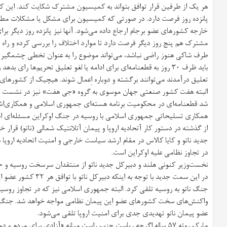
هر یک از طرفین قرار توافق بتواند به کمیسیون مشترک شکایت کند. این
پانزده روز فرصت دارد. در صورتی که کمیسیون برای مشکل یا مشکلات مطرح 
خارجه کشورهای عضو برجام ارجاع داده می‌شود. آنها نیز پانزده روز دیگر
طرف شاکی هنوز راضی نباشد، می‌تواند موضوع را به عنوان تخطی چشمگیر از
تعلیق درآمدند می‌توانند برگشته و دوباره اِعمال شوند. هیچیک از کشورها
البته هفت کشور صنعتی جهان موسوی به گروه «جی هفت» نیز در نشست خود ک
شد قطعنامه‌ای در محکومیت برنامه هسته‌ای جمهوری اسلامی و همکاری‌اش 
همکاری تسلیحاتی جمهوری اسلامی با روسیه در جنگ اوکراین مسئله‌ای اس
از گذشته در دستور کار آتحادیه اروپا و پیمان آتلانتیک شمالی (ناتو) قرار 
جدید ناتو و کایا کالاس در مقام ارشد سیاست خارجی و امنیت اتحادیه اروپا 
در تجاوز نظامی علیه اوکراین است.
نخست‌وزیر کنونی هلند و دبیرکل جدید ناتو از منتقدان سرسخت روسیه و حا
در این سمت جدید با توجه ب
جنگ ناتو به روسیه تلقی کرد. البته جمهوری اسلامی نیز که در تجاوز روسیه
واکنش‌های سخت کشورهای عضو این پیمان نظامی مواجه خواهد شد. جنگ 
عضو پیمان ناتو تهدیدی جدی برای امنیت اروپا تلقی می‌شود.