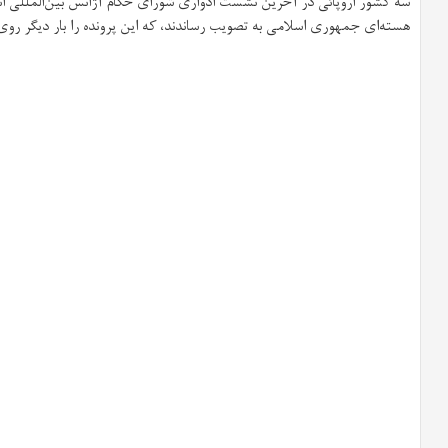
سه کشور اروپائی در آخرین نشست ادواری شورای حکام آژانس بین‌المللی ا
هسته‌ای جمهوری اسلامی به تصویب رساندند، که این پرونده را بار دیگر رو