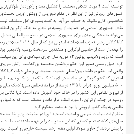
توانسته است ۴ دولت ائتلافی مختلف را تشکیل دهد و رکورددار طولا
کشورهای اروپائی نیز از این نظر در مقام دوم پس از ویکتور اوربان نخست‌وز
شخصیتی کاریزماتیک به حساب می‌آید، به گفته بسیاری اهل مماشات نیست و 
نقش جمهوری اسلامی در حمایت از روسیه در تجاوز به خاک اوکراین انتقاد 
می‌تواند به مشکلی جدی برای جمهوری اسلامی در سطح بین‌المللی تبدیل 
کایا کالاس رهبر «حزب ا
را عهده‌دار است از حامیان اوکراین و منتقدین سرسخت روسیه ولادیمیر پوت
است که رژیم ولادیمیر پوتین ۱۳ فوریه سال جاری میلادی ب
کرد. دلیل رسمی صدور این حکم برداشتن مجسمه بزرگداشت ارتش شوروی در 
واقعی این حکم بازداشت بین‌المللی حمایت تسلیحاتی و مالی دولت کایا کالا
استونی که کشو کوچکی در حاشیه دریای بالتیک با کمتر از یک و نیم میلی
از نیروی نظامی این کشور را در خاک خود آموزش داده است. کایا کالاس با
روسیه در جنگ اوکراین را مورد انتقاد قرار داده و معتقد است که نه تنها رو
نظامی به یک کشور اروپائی را نیز به شدت محکوم کرد.
سال‌های گذشته تمام کسانی که این مسئولیت را بر عهده داشتند، سیاست م
را پیش بردند. از خاویر سولانا اولین مقام ارشد سیاست خارجی و امنیت اروپا،