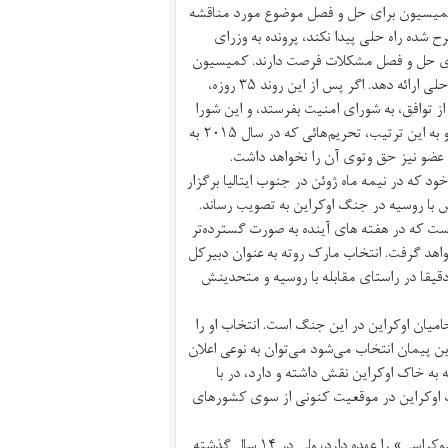
 کمیسیون برای حل و فصل موضوع مورد مناقشه
شده راه حلی پیدا نکند، پرونده به وزرای
 برای حل و فصل مشکلات فرصت دارند. کمیسیون
مشترک هم پنج روز دیگر فرصت دارد تا موارد اختلاف را بررسی کرده و راه حلی ارائه دهد. اگر پس از این روند ۳۵ روزه،
 توافق، به شورای امنیت بفرستد، و این شورا
باید ظرف ۳۰ روز به قطعنامه‌ای برای ادامه‌ یا لغو تعلیق تحریم‌ها رای بدهد و به این ترتیب، تحریم‌هائی که در سال ۲۰۱۵ به
ی عضو نیز حق وتوی آن را نخواهد داشت.
ه در نیمه ماه ژوئن در جنوب ایتالیا برگزار
با روسیه در جنگ اوکراین به تصویب رساند.
ت که در هفته های آینده به صورت گسترده‌تر
خواهد گرفت. انتخاب مارک روته به عنوان دبیرکل
دقیقا در راستای مقابله با روسیه و متحدینش
میان اوکراین در این جنگ است. انتخاب او را
ه اینکه دبیرکل ناتو با توافق هر ۳۲ کشور عضو این پیمان انتخاب می‌شود می‌توان به نوعی اعلان
 به خاک اوکراین نقش داشته و دارد، در با
اوکراین در موقعیت کنونی از سوی کشورهای
مارک روته ۵۷ ساله اگرچه ریاست حزب راست میانه «آزادی برای مردم و دموکراسی» را عهده دارد، ولی در ۱۴ سال گذشته