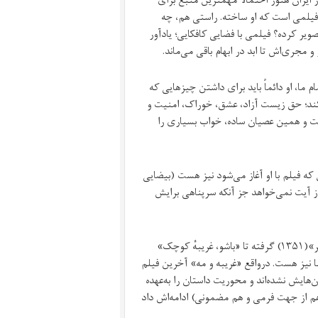
یلمی‌‌ است که او ساخته. راستی هم، چه
صویر کرده؟ فیلمی با فضایی کافکایی؛ یادآور
جری‌اش تا ابد در ابهام باقی می‌ماند.
ما، او دائماً باید برای داشتن چیزهایی که
د کند؛ حق زیست آزاد، عشق، خوراک، امنیت و
ست و همین‌ عصیان ساده، خواب بسیاری را
 که فیلم با او آغاز می‌شود نیز هست (بیضایی
 آیت نمی‌خواهد جز آنکه سرپناهی برایش
او از جرگه‌ٔ همان پسران بی‌کسی‌ است که در فیلم‌های دیگر بیضایی از «سفر»(۱۳۵۱) گرفته تا «باشو، غریبهٔ کوچک»
نا نیز هست. درواقع «غریبه ‌و مه» آخرین فیلم
‌هایش نشده‌اند و محوریت داستان را به‌عهده
د. «غریبه و مه» سرآغاز این روند است که «چریکهٔ تارا» (۱۳۵۷) (هم از جهت فرمی و هم مضمونی) ادامه‌اش داد