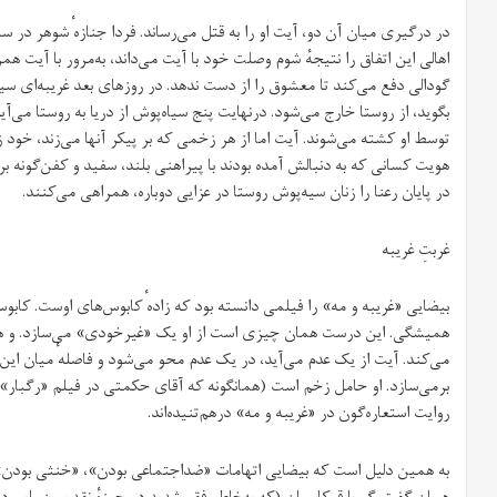
در درگیری میان آن دو، آیت او را به قتل می‌رساند. فردا جنازه‌ٔ شوهر در ساح
اهالی این اتفاق را نتیجهٔ شوم وصلت خود با آیت می‌داند، به‌مرور با آیت هم
گودالی دفع می‌کند تا معشوق را از دست ندهد. در روزهای بعد غریبه‌ای سیاه
بگوید، از روستا خارج می‌شود. درنهایت پنج سیاه‌پوش از دریا به روستا می‌آی
توسط او کشته می‌شوند. آیت اما از هر زخمی که بر پیکر آنها می‌زند، خود 
هویت کسانی که به دنبالش آمده بودند با پیراهنی بلند، سفید و کفن‌گونه بر
در پایان رعنا را زنان سیه‌پوش روستا در عزایی دوباره، همراهی می‌کنند.
غربتِ غریبه
بیضایی «غریبه و مه» را فیلمی دانسته بود که زاده‌ٔ کابوس‌های اوست. کاب
همیشگی. این درست همان چیزی است از او یک «غیرخودی» می‌سازد. و همی
می‌کند. آیت از یک عدم می‌آید، در یک عدم محو می‌شود و فاصله‌ٔ میان ا
برمی‌سازد. او حامل زخم است (همانگونه که آقای حکمتی در فیلم «رگبار»
روایت استعاره‌گون در «غریبه و مه» در‌هم‌تنیده‌اند.
به همین دلیل است که بیضایی اتهامات «ضد‌اجتماعی بودن»، «خنثی بودن» 
همان گفت‌وگو با قوکاسیان (که به‌خاطر فقر شدید در حوزهٔ نقد سینمایی در