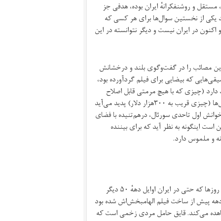
مستقل و روشنفکرانهٔ ایران بوده، هدفی جز
د یکی از نخستین سوال‌ها برای هر کسی که
و اکنون در ایران نیست و دیگر نتوانسته در این
این مصائب را در گفت‌وگوی بلند و درخشانش
ی‌‌هایی که بیضایی برای فیلم گرد‌آورده بود،
 دارد (چیزی که با هیچ مرمتی قابل اصلاح
نیست)؛ تا کارشکنی‌هایی که بر سر راه تأمین بودجه‌ٔ سرسام‌آورش در آن سال‌ها (چیزی قریب به ۳۰۰هزار دلار) پدید می‌آید
 خوانش اول تاحدی سورئال، درهم‌تنیده با فضای
 است اینگونه به نظر آید که برای بیننده
نه و ملموس دارد.
داستان فیلم ساده است: در یک روستای ساحلی (چیزی که نه در ایران این روزها که حتی در ایران اوایل دههٔ ۵۰ دیگر
دهه پیش از ساخت فیلم الهامبخش‌اش شده بود
اهده می‌کند. قایق حامل مردی زخمی ا‌ست که