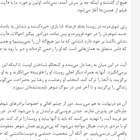
هیچ از گذشته و اینکه چه بر سرش آمده، نمی‌داند. اولین برخورد ما با «آی
فیلم از همین‌جا آغاز می‌شود.
زنی شوی‌مرده در روستا به‌نام «رعنا» (با بازی خیره‌کننده و شمایل به یادم
جسد شوهرش را در خود فروبرده و پس نداده، دورادور پیگیر احوالات «آیت» م
نشانی ناآشنا بر خود دارد (نشانی که ما نیز هیچ‌گاه آن را نمی‌بینیم) و هم
که داس متعلق به همان‌هایی‌ است که او را زخمی کرده‌اند و دیر یا زود ب
آیت در این میان به رعنا دل می‌بندد و کنجکاو شناختن اوست تا اینکه این مو
برمی‌انگیزد. آنها به همراه دیگر اهالی روستا، او را «غریبه» می‌انگارند و به ا
برگزیند یا آنجا را ترک کند. انتخاب او رعناست و رعنا نیز به‌صراحت می‌گوی
زندگی را برگزیند و تا آخر عمر در سوگ شوهر ناپدیدشده‌اش نسوزد.
آن دو درنهایت به هم می‌رسند. دور از چشم اهالی و خصوصاً برادرهای شوهر
چاره‌ای جز پذیرش ندارند. جشن عروسی‌ای برایشان بر پا می‌شود که در جری
دو غریبه آیت را تهدید می‌کنند که باید با آنها بیاید و روستا را ترک کند. به
او با مردی درشت هیکل مواجه می‌شود که پی‌می‌بریم همان شوهر مفقود‌ش
واقعی‌اش درنمی‌یابیم، جز آنکه آن شخصیت حماسی و دوست‌داشتنی که خانواد