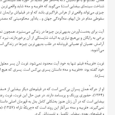
شناخت سینمای بیضایی ا‌ست) می‌گوید که «غریبه و مه» شاید واقعی‌ترین ف
چیزی می‌تواند واقعی‌تر از هراس فراگیری باشد که او در فیلم‌اش برایمان ت
سقوطی مدام در دل ایهام، مه‌آلودگی جهان و… یادآور محکومیتی که مصدر و م
آیت برای به‌دست‌آوردن بدیهی‌ترین چیزها در زندگی می‌ستیزد. همچون تمام 
برخی به رایگان و بی‌هیچ نیازی به اثبات شایستگی از آن برخوردارند، نبر
آرامش. عصیان او عصیانی فروتنانه در طلب بدیهی‌ترین چیزها در زندگی ا‌
می‌آشوبد.
غربتِ «غریبهٔ» فیلم تنها به خودِ آیت محدود نمی‌شود. غربت آن پسر معلول
خود گفته بود: ««غریبه و مه» داستان پسری بی‌کس است. پسری که هیچ از
بسازد).
(۱۳۶۴)، حضوری پررنگ و پربسامد دارند. در عین حال این غربت، غربت رع
بیضایی ا‌ست که در آن زنان هنوز به‌شکلی کامل بدل به قهرمان اصلی داستان
نمی‌گیرن
و فیلم‌های بعدی بیضایی تکمیل و تثبیت‌اش کرد.