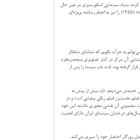
ه کرده. بنیاد سینمایی اسکورسیزی در عین حال
در این سال‌ها کار سترگ مرمت شاهکار محمدرضا اصلانی یعنی «شطرنج باد» (۱۳۵۵) را نیز به انجام رسانده؛ پروژه‌ای
ی‌توانم به جرأت بگویم که تماشای شاهکار
ایی آن مرکز در کنار تصاویری منحصر‌به‌فرد
رار گرفته بود، لذت ناب سینما را پس از
ایل جدیدش می‌دیدم، تازه بیش از پیش به
 فیلم نخستین فیلم رنگی بیضایی است و در
رداخت مضمونی آن نقشی محوری داشته. این خود
 سال‌های درخشان سینمای ایران دارای اهمیت
عمل روزگار احتضار خود را سپری می‌کند.