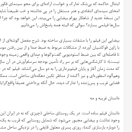
ابتذال حاکمه که بی‌شک تدارک و خواست اراده‌ای برای محو سینمای فکور، 
امحای سینمای انتقادی و هنر مستقل را در پی نداشته؛ و خب طبیعتاً شای
این نسخهٔ جدید از شاهکار بهرام بیضایی را می‌بیند، این خواهد بود که چرا ا
سال‌ها فیلمی بسازد؟ سوالی که البته همه پاسخ‌اش را می‌دانیم.
بیضایی این فیلم را با مشقات بسیاری ساخته بود. شرح مفصل گوشه‌ای از 
با زاون قوکاسیان آورده. از مشکلات مربوط به ضبط صدا و از بین رفتن موسیق
تا فاصله‌ای که بین ضبط استودیویی گفت‌وگو‌ها و صدای واقعی زمینه وجود
که مدت زمان آغاز و پایان فیلم‌برداری را به دو سال می‌کشاند. فیلم که در
وهم‌آلود اسطوره‌ای و نیز آکنده از مناظر تکین دهکده‌ای ساحلی است، ممکن
فضایی غریب و پس‌زننده را تدارک دیده، حال آنکه پرداختی عمیقاً واقع‌گرایا
داستان غریبه و مه
وجود نداشت و بیضایی مجبور می‌شود که شمایل روستایی که قریب به یک‌
را دوباره بازسازی کند)، روزی پسری معلول قایقی را در نزدیکی ساحل مش