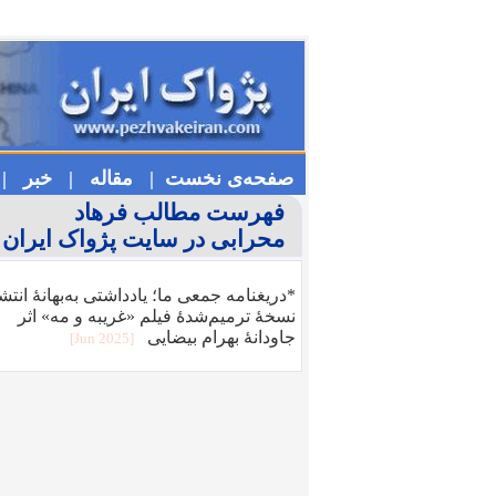
صفحه‌ی نخست |
مقاله |
خبر |
فهرست مطالب فرهاد
محرابی در سایت پژواک ایران
*دریغنامه جمعی ما؛ یادداشتی به‏‌بهانه‏ٔ انتش
نسخهٔ ترمیم‌‏شده‏ٔ فیلم «غریبه و مه» اثر
جاودانه‏ٔ بهرام بیضایی
[2025 Jun]