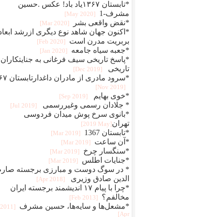
*تابستان ۱۳۶۷یاد باد! عکس .حسین
مشرف-1
[2020 May]
*نقض واقعی بشر
[2020 Mar]
*اکنون جهان شاهد نوع دیگری ازرشد ابعاد
بربریت مدرن است
[2020 Feb]
*جعبه سیاه جامعه
[2020 Jan]
*پاسخ تاریخی سیف فرغانی به جنایتکاران
تاریخی
[2019 Dec]
*سرود مادری از مادران داغدارتابس
[2019 Nov]
*خوی بهايم
[2019 Sep]
* جلادان رسمی وغیررسمی
[2019 Jul]
*بانوی سرخ پوش میدان فردوسی
تهران‎
[2019 May]
*تابستان 1367
[2019 Mar]
*آن ساعت
[2019 Mar]
*سنگسار چرخ
[2019 Mar]
*جنایات اطلس
[2019 Mar]
* در سوگ دوست و مبارزی برجسته صارم
الدین صادق وزیری
[2018 Apr]
*چرا با پیام ۱۷ اندیشمند برجسته ایران
مخالفم؟
[2013 Feb]
*مشعل‌ها و سایه‌ها، حسین مشرف
[2011
Apr]