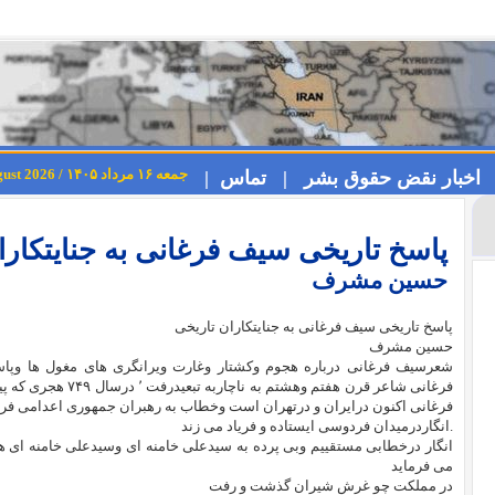
جمعه ۱۶ مرداد ۱۴۰۵ / Friday 7th August 2026
اخبار نقض حقوق بشر |
تماس |
پاسخ تاریخی سیف فرغانی به جنایتکارا
حسین مشرف
پاسخ تاریخی سیف فرغانی به جنایتکاران تاریخی
حسین مشرف
شعرسیف فرغانی درباره هجوم وکشتار وغارت ویرانگری های مغول ها وپاس
فرغانی شاعر قرن هفتم وهشتم به ناچاربه تبعیدرفت ٬ درسال
۷۴۹
هجری که پی
فرغانی اکنون درایران و درتهران است وخطاب به رهبران جمهوری اعدامی فری
.
انگاردرمیدان فردوسی ایستاده و فریاد می زند
انگار درخطابی مستقییم وبی پرده به سیدعلی خامنه ای وسیدعلی خامنه ای ها
می فرماید
در مملکت چو غرش شیران گذشت و رفت