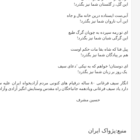
این گل، ز گلستان شما نیز بگذرد!
آبی‌ست ایستاده درین خانه مال و جاه
این آب ناروان شما نیز بگذرد!
ای تو رمه سپرده به چوپان گرگ طبع
این گرگی شبان شما نیز بگذرد!
پیل فنا که شاه بقا مات حکم اوست
هم بر پیادگان شما نیز بگذرد!
ای دوستان! خواهم که به نیکی ٬دعای سیف
یک روز بر زبان شما نیز بگذرد!
انگار سیف فرغانی
۸۰
ساله درقیام های کنونی مردم آزادیخواه ایران علی
دارد.یاد سیف فرغانی ویادهمه جانباخگان راه مقدس وستایش انگیز آزادی وآزادگ
حسین مشرف
منبع:پژواک ایران