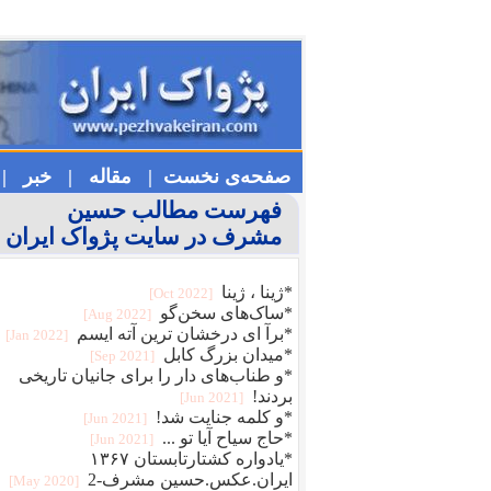
صفحه‌ی نخست |
مقاله |
خبر |
فهرست مطالب حسین
مشرف در سایت پژواک ایران
*ژینا ، ژینا
[2022 Oct]
*ساک‌های سخن‌گو
[2022 Aug]
*برآ ای درخشان ترین آته ایسم
[2022 Jan]
*میدان بزرگ کابل
[2021 Sep]
*و طناب‌های دار را برای جانیان تاریخی
بردند!
[2021 Jun]
*و کلمه جنایت شد!
[2021 Jun]
*حاج سیاح آیا تو ...
[2021 Jun]
*یادواره کشتارتابستان ۱۳۶۷
ایران.عکس.حسین مشرف-2
[2020 May]