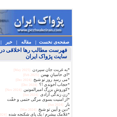
صفحه‌ی نخست |
مقاله |
خبر |
فهرست مطالب رها اخلاقی در
سایت پژواک ایران
*به غربت جان سپردن
[2025 May]
*ای حامیانِ بهمن
[2025 Feb]
*می رسد روز تو شیخ
[2024 Dec]
*حجاب آخوندی !؟
[2024 Dec]
*کوروش بزرگ امیرالمونین
[2024 Nov]
*زن زندگی آزادی
[2024 Jun]
*از امنیت بسوی مرگی حتمی و خفّت
بار
[2024 Jun]
*دین و آیین تو شیخ
[2024 Mar]
*غلامک بیشرم / یک پای شکنجه شده
2024