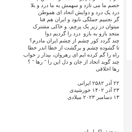
خصم ما می تازد و سهمش به ما درد و بلا
درد یک درد و دوایش اتحاد ای هموطن
گر نجنبیم جملگی نابود و ایران هم فنا
میتوان در زیر یک پرچم، و خاکی مشترک
متحد بازو به بازو درد را گردیم دوا
چند گردد کور چشم از چشم ایران مادرم؟
تا گشوده چشم و برگشت از خطا اندر خطا
راه را گم کرده ایم ای رهروان، بیدار ز خواب
چند گوید اتحاد از جان و دل این را " رها " ؟
رها اخلاقی
۲۲ آذر ۲۵۸۲ ایرانی
۲۳ آذر ۱۴۰۲ خورشیدی
۱۳ دسامبر ۲۰۲۳ میلادی
منبع:پژواک ایران