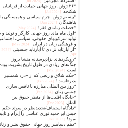
*استرداد مجرمین
[2024 Jul]
*۲۶ ژوئن، روز جهانی حمایت از قربانیان
شکنجه
[2024 Jul]
*بیستم ژوئن، جرم سیاسی و همبستگی با
پناهندگان
[2024 Jun]
*خصلت زنانه‌ی فقر!
[2024 May]
*اول ماه مای روز جهانی کارگر و تولید و ب
تولید سرکوبهای حقوقی، سیاسی، اجتماع
و فرهنگی زنان در ایران
[2024 May]
*از آپارتاید نژادی تا آپارتاید جنسیتی
[2024
Apr]
*رویکردهای نژادپرستانه منشا بروز
جنگ‌های زیادی در طول تاریخ بشریت بوده
است
[2024 Mar]
*حکم شلاق و رنجی که از «درد شمشیر
بدتر»است!
[2024 Feb]
*روز بین المللی مبارزه با ناقص سازی
جنسی زنان
[2024 Feb]
*جایگاه اقلیت‌ها از منظر حقوق بین
الملل
[2023 Dec]
*دادگاه استیناف/تجديدنظر در سوئد حكم
حبس ابدِ حميد نوري عباسي را اِبرام و تاييد
نمود!
[2023 Dec]
*دهم دسامبر روز جهانی حقوق بشر و زنان