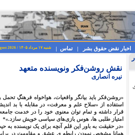
شنبه ۱۷ مرداد ۱۴۰۵ / Saturday 8th August 2026
اخبار نقض حقوق بشر |
تماس |
ر
نقش روشن‌فکر ونویسنده متعهد
نیره انصاری
ق
«روشن‌فکر باید بیانگر واقعیات، هواخواه فرهنگِ تحمل و
استفاده از «سلاح علم و معرفت» در مقابله با بد اندیشا
قرار داشته و تمام توان معنوی خود را در خدمت جامعه ق
امتیاز طلبی ها، هوس بازی‌های سیاسی خویش سازد.»
*
«
در حقیقت به باور این قلم آنچه برای یک نویسنده به ح
همانا مشخص نمودن رابطه ی عشق و مقاومت در براب