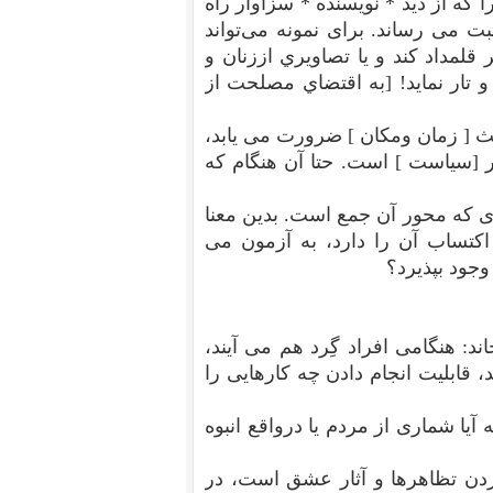
 که از دید * نویسنده * سزاوار راه
بت می رساند. برای نمونه می‌تواند
قلمداد کند و یا تصاويري اززنان و
 تار نماید! [به اقتضاي مصلحت از
یث [ زمان ومکان ] ضرورت می یابد،
[سیاست ] است. حتا آن هنگام که
 که محور آن جمع است. بدین معنا
اکتساب آن را دارد، به آزمون می
 وجود بپذیرد؟
: هنگامی افراد گِرد هم می آیند،
 قابلیت انجام دادن چه کارهایی را
ا شماری از مردم یا در‌واقع انبوه
دن تظاهرها و آثار عشق است، در