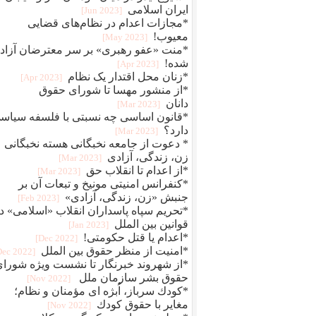
ایران اسلامی
[2023 Jun]
*مجازات اعدام در نظام‌های قضایی
معیوب!
[2023 May]
*منت «عفو رهبری» بر سر معترضان آزاد
شده!
[2023 Apr]
*زنان محل اقتدار یک نظام
[2023 Apr]
*از منشور مهسا تا شورای حقوق
دانان
[2023 Mar]
*قانون اساسی چه نسبتی با فلسفه سیاس
دارد؟
[2023 Mar]
* دعوت از جامعه نخبگانی هسته نخبگانی
زن، زندگی، آزادی
[2023 Mar]
*از اعدام تا انقلاب حق
[2023 Mar]
*کنفرانس امنیتی مونیخ و تبعات آن بر
جنبش «زن، زندگی، آزادی»
[2023 Feb]
*تحریم سپاه پاسداران انقلاب «اسلامی» د
قوانین بین الملل
[2023 Jan]
*اعدام یا قتل حکومتی!
[2022 Dec]
*امنیت از منظر حقوق بین الملل
[2022 Dec]
*از شهروند خبرنگار تا نشست ویژه شورا
حقوق بشر سازمان ملل
[2022 Nov]
*كودك سرباز، اُبژه اى مؤمنان و نظام؛
مغاير با حقوق كودك
[2022 Nov]