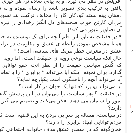
آفرینش در نظر می گیرد، و به بیانی ساده تر، هر چیزی را
یافتن به ترکیب بندی تصویر باشد را رسام نموده و به ث
دستان پینه بسته کودکان کار را مخالف ترکیب بند تصویر 
مردان کارتن خواب صحنه‌های دل انگیز رخدادی را تیره و
آن تصاوير عبور مي كند!]
* در حقیقت به باور این قلم آنچه برای یک نویسنده به ح
همانا مشخص نمودن رابطه ی عشق و مقاومت در برابر 
ی
عشق در معرض خطرِ نیرنک های سیاسی است! *
حال آنکه سیاست نوعی رویه ی حقیقت است، اما رویه ای
که کُنش سیاسی حقیقت را از نظر آنچه جمع توانایی 
گذارد. برای نمونه: اینکه آیا می‌تواند * برابری * را با تمام
آیا می‌تواند آنچه را ناهمگون است یکپارچه نماید؟
آیا می‌تواند بپذیرد که تنها یک جهان در کار است؟
ر
در حقیقت گوهر سیاست را می‌توان در این پرسش گنجاند
امور را سامان می دهند، فکر می‌کنند و تصمیم می گیرند،
دارند؟
ی
در سیاست، مساله بر سرِ پی بردن به این قضیه است که آی
مردم توانایی ایجاد برابری را دارند؟
همان‌گونه که در سطح عشق هدف خانواده اجتماعی کر