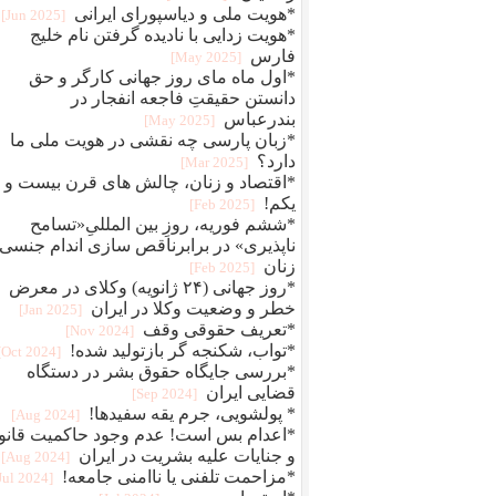
*هویت ملی و دیاسپورای ایرانی
[2025 Jun]
*هویت زدایی با نادیده گرفتن نام خلیج
فارس
[2025 May]
*اول ماه مای روز جهانی کارگر و حق
دانستن حقیقتِ فاجعه انفجار در
بندرعباس
[2025 May]
*زبان پارسی چه نقشی در هویت ملی ما
دارد؟
[2025 Mar]
*اقتصاد و زنان، چالش های قرن بیست و
یکم!
[2025 Feb]
*ششم فوریه، روزِ بین المللیِ«تسامح
ناپذیری» در برابرناقص سازی اندام جنسی
زنان
[2025 Feb]
*روز جهانی (۲۴ ژانویه) وکلای در معرض
خطر و وضعیت وکلا در ایران
[2025 Jan]
*تعریف حقوقی وقف
[2024 Nov]
*تواب، شکنجه گر بازتولید شده!
[2024 Oct]
*بررسی جایگاه حقوق بشر در دستگاه
قضایی ایران
[2024 Sep]
* پولشویی، جرم یقه سفیدها!
[2024 Aug]
*اعدام بس است! عدم وجود حاکمیت قانو
و جنایات علیه بشریت در ایران
[2024 Aug]
*مزاحمت تلفنی یا ناامنی جامعه!
[2024 Jul]