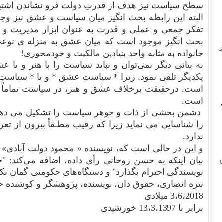
سطح سیاست نیز هدف از قدرتِ دولت فرو نشاندن اشتی
البته این رابطه بحث انگیز میان سیاست و عشق نیز وجو
تفکر جمعی و عملی و قدرت به عنوان ابزار مدیریت و ن
بحث انگیز موجود است که میان عشق به منزله ی نوعی *
خانواده به مثابه واحدِ بنیادین مالکیت و خودمحوری!
به بیانی دیگر نمی‌توان و نباید سیاست را با هنر و یا 
یکدیگر تلقی نمود. زیرا * سیاستِ عشق * و یا * سیاستِ 
است. در‌حقیقت برخلاف عشق و هنر، در سیاست تماماً م
است.
دشمن بخشی از ذات و جوهر سیاست را تشکیل می دهد
را شناسایی می نماید زیرا که رقیب مطلقاً بیرون از تع
ندارد.
و این در حالی است که، نویسنده « محمود دولت آبادی»
بیان اینکه به حسن روحانی رأی داده، اضافه می‌کند: "
نویسندگی احترام بگذارد" و دستگاه‌های حکومتی گمان نک
نیره انصاری، حقوق دان، نویسنده، پژوهشگر و کوشنده 
3،6،2018 میلادی
برابر با 13،3،1397 خورشیدی