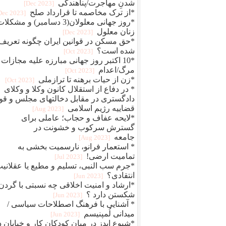
شدنِ مهاجرت/پناهندگی
[2023 Dec]
*از ترک مخاصمه تا قرارداد صلح
[2023 Dec]
*روز جهانی معلولان(3 دسامبر) و مشکلا
زنان معلول
[2023 Dec]
*حق مسکن در قوانین ایران چگونه تعریف
شده است؟
[2023 Oct]
*10 اکتبر روز جهانی مبارزه علیه مجازات
مرگ/اعدام
[2023 Oct]
*زن از حیات برهنه تا ترازملی
[2023 Oct]
* در دفاع از استقلال کانون وکلا و وکلای
دادگستری در مقابل دخالتهای مجلس و قو
قضاییه رژیم اسلامی
[2023 Aug]
*لايحه عفاف و حجاب؛ عاملى براى
گسترش سركوب و خشونت در
جامعه
[2023 Aug]
* استعمار فرانو، نارسمیت بخشی به
تمامیت ارضی!
[2023 Jul]
*جرم سب النبی، تسلیم و مطیع یا عقلانی
انتقادی؟
[2023 Jun]
*ارشاد و امنیت اخلاقی چه نسبتی با گردن
شکستن دارد ؟
[2023 Jun]
* آشنایی با فرهنگ اصطلاحات سیاسی /
میدانی لُمپنیسم
[2023 Jun]
*شیوع ایدز در میان کودکان کار و خیابان د