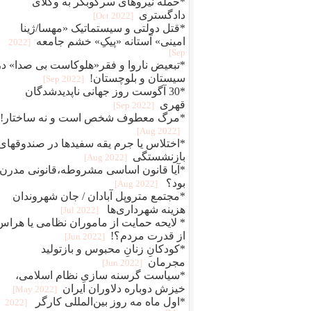
*حمله نیروهای سرکوبگر به وکلای
دادگستری
[2022 Oct]
*قتل دولتی و سیستماتیک «مهسا/ژینا
امینی» آستانه «پیکِ» خشم جامعه
[2022
Sep]
*تبعیض ناروا و فقر«هلوکاست بی صدا» در
سیستان و بلوچستان!
[2022 Sep]
*30 آگوست روز جهانی ناپدیدشدگان
قهری
[2022 Sep]
*مرگ معطوف شخص است و نه ساختار!
[2022 Aug]
*اختلاس یا جرم یقه سفیدها در صندوقهای
بازنشستگی
[2022 Aug]
*آیا قانون اساسی مشروطه،قانونی مدرن
بود؟
[2022 Aug]
*مجتمع متروپل آبادان / جان شهروندان
هزینه شهرداری‌ها
[2022 Jul]
* لایحه حمایت از ماموران نظامی یا هراس
از قدرت مردم؟!
[2022 Jun]
*کودکانِ زنانِ محبوس و بازتولید
مجرمان
[2022 Jun]
*سیاست گرسنه سازیِ نظام اسلامی،
خیزش دوباره دلاوران ایران
[2022 May]
*اول ماه مه روز بین‌المللی کارگر
[2022