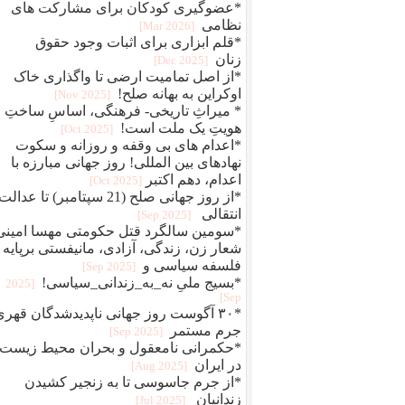
*عضوگیری کودکان برای مشارکت های
نظامی
[2026 Mar]
*قلم ابزاری برای اثبات وجود حقوق
زنان
[2025 Dec]
*از اصل تمامیت ارضی تا واگذاری خاک
اوکراین به بهانه صلح!
[2025 Nov]
* میراثِ تاریخی- فرهنگی، اساسِ ساختِ
هویتِ یک ملت است!
[2025 Oct]
*اعدام های بی وقفه و روزانه و سکوت
نهادهای بین المللی! روز جهانی مبارزه با
اعدام، دهم اکتبر
[2025 Oct]
*از روز جهانی صلح (21 سپتامبر) تا عدالت
انتقالی
[2025 Sep]
*سومین سالگرد قتل حکومتی مهسا امینی
شعار زن، زندگی، آزادی، مانیفستی برپایه
فلسفه سیاسی و
[2025 Sep]
*بسیج ملیِ نه_به_زندانی_سیاسی!
[2025
Sep]
*۳۰ آگوست روز جهانی ناپدیدشدگان قهری
جرم مستمر
[2025 Sep]
*حکمرانی نامعقول و بحران محیط زیست
در ایران
[2025 Aug]
*از جرم جاسوسی تا به زنجیر کشیدن
زندانیان
[2025 Jul]