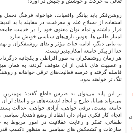
تعالی به حرکت و جوشش و جنبش در آورد!
روشن‌فکر باید بیانگر واقعیات، هواخواه فرهنگِ تحمل و
استفاده از «سلاح علم و معرفت» در مقابله با بد اندیشا
قرار داشته و تمام توان معنوی خود را در خدمت جامعه ق
امتیاز طلبی ها، هوس بازی‌های سیاسی خویش سازد.
به بیانی دیگر، ادامه حیات مؤثر و بقای روشنفکران و 
جدا از پیکر جامعه امکان‌پذیر نیست.
هر زمان روشنفکران به طور افراطی و یکجانبه درگرداب
و عصبیت های ناشی از آن متوقف گردند، به همان میز
فاصله گرفته و عرصه فعالیت‌های ترقی خواهانه و روشنگر
تنگ تر خواهند نمود.
بر این پایه می‌توان به ضرس قاطع گفت؛ مهمترین 
می‌تواند همانا، طرح و ایجاد اندیشه‌های نو و انتقاد از آ
جامعه نیست، ترقی خواهی، آزادی خواهی، عدالت پسند
انجام کار فکری دوام دار، انتقاد از وضع ناهنجار سیاسی
ن
طبقاتی، تفکر و رعایت عقلانیت در امور مربوط به 
منازعات و کشمکش های سیاسی به منظور «کسب قدرت