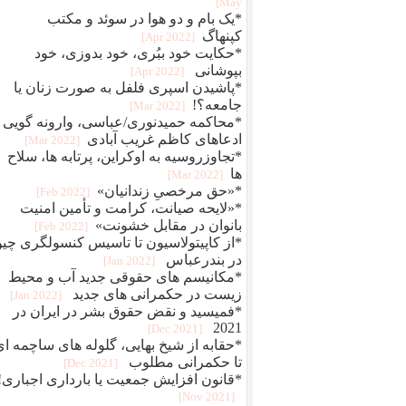
May]
*یک بام و دو هوا در سوئد و مکتب
کپنهاگ
[2022 Apr]
*حکایت خود ببُری، خود بدوزی، خود
بپوشانی
[2022 Apr]
*پاشیدن اسپری فلفل به صورت زنان یا
جامعه؟!
[2022 Mar]
*محاکمه حمیدنوری/عباسی، وارونه گویی 
ادعاهای کاظم غریب آبادی
[2022 Mar]
*تجاوزروسیه به اوکراین، پرتابه ها، سلاح
ها
[2022 Mar]
*«حق مرخصیِ زندانیان»
[2022 Feb]
*«لایحه صیانت، کرامت و تأمین امنیت
بانوان در مقابل خشونت»
[2022 Feb]
*از کاپیتولاسیون تا تاسیس کنسولگری چی
در بندرعباس
[2022 Jan]
*مکانیسم های حقوقی جدید آب و محیط
زیست در حکمرانی های جدید
[2022 Jan]
*فمیسید و نقض حقوق بشر در ایران در
2021
[2021 Dec]
*حقابه از شیخ بهایی، گلوله های ساچمه ای
تا حکمرانی مطلوب
[2021 Dec]
*قانون افزایش جمعیت یا بارداری اجباری!
[2021 Nov]