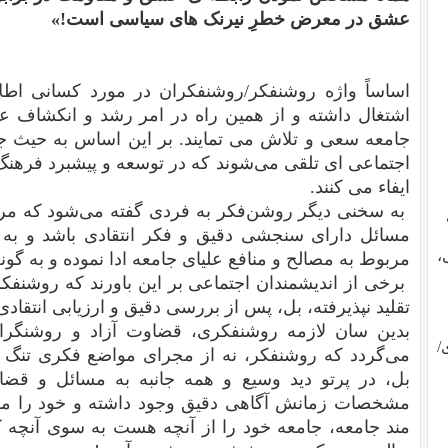
عشق در معرض خطرِ نیرنک های سیاسی است
!»
اساساً واژه روشنفکر/روشنفکران در مورد کسانی اطلا
اشتغال داشته و از همین راه در امر رشد و انکشاف ع
جامعه سعی و تلاش می تمایند. بر این اساس به حیث 
اجتماعی ای تلقی می‌شوند که در توسعه و پیشبرد فرهنگ 
ایفاء می کنند.
به سخنی دیگر روشن‌فکر به فردی گفته می‌شود که مر
مسائل دارای سنجشی دقیق و فکر انتقادی باشد و به 
،
مربوط به مصالح و منافع علیای جامعه ادا نموده و به گون
برخی از اندیشمندان اجتماعی بر این باورند که روشنفکر
تقلید نپذیرفته، بل، پس از بررسی دقیق و ارزیابی انتقادی،
بدین سان لازمه روشنفکری، قضاوت آزاد و روشنگرا
/
می‌گردد که روشنفکر، نه از مجرای مواضع فکری تنگ نظ
بل، در پرتو دید وسیع و همه جانبه به مسائل و قضا
مشخصات زمانش آگاهی دقیق وجود داشته و خود را مک
مند جامعه، جامعه خود را از آنچه هست به سوی آنچه ک