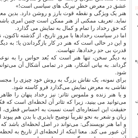
عشق در معرض خطرِ نیرنگ های سیاسی است!»
هنر یک ویژگی و نقطه قوت بارز و روشن دارد. بدین معنا
ت
نماید. تعریف ممکنی از هنر ممکن است چنین امری باشد
که حق رخداد را تمام و کمال به نمایش می گذارد.
اما در سیاست رخدادها با مرورِ تاریخ، از گذشته تاکنون
و این در حالی است که هنر در کار بازگرداندن یا؛ به دی
قدرتِ بی حدِ رخدادها، تنهاست.
به دیگر سخن، تنها هنر است که بُعد حواس را به نو
ه
گرداند. به بیانی آشکار، هنر در تمامی اَشکال آن می‌تواند 
شود.
برای نمونه، یک نقاش بزرگ به روش خود چیزی را مجسم
نقاشی به معرض نمایش می‌گذارد فرو کاسته شود.
و یا هنر زنده و ملموس تئاتر: نیز رخداد پنهان را ظاهر
ت
می‌توانید می بینید، زیرا که تئاتر آن لحظه‌ای است که فک
حقیقت این استعاره‌ای است نسبت به احساس فطری، اح
زبان و شعر به نحو تقریباً توضیح ناپذیری با بدن هم پیوند
و اما هنر نویسندگی: می‌تواند در اصل لحظه‌ای باشد که ی
آن عبور می کند. معنا اینکه از لحظه‌ای از تاریخ به لحظ
ر