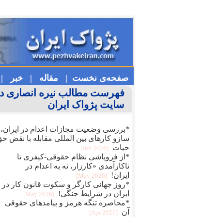
صفحه‌ی نخست |
مقاله |
خبر |
فهرست مطالب نیره انصاری د
سایت پژواک ایران
*بررسی وضعیت مجازات اعدام در ایران،
سازو کارهای بین المللی مقابله با نقض ح
حیات
[2026 Jun]
*از فروپاشی نظام حقوقی-کیفری تا
ناکارآمدی «کارزار، نه به اعدام در
ایران!
[2026 May]
*روز جهانی کارگر و سکوت قانون کار در
ایران در شرایط جنگی!
[2026 May]
*محاصره تنگه هرمز و پیامدهای حقوقی
آن
[2026 Apr]