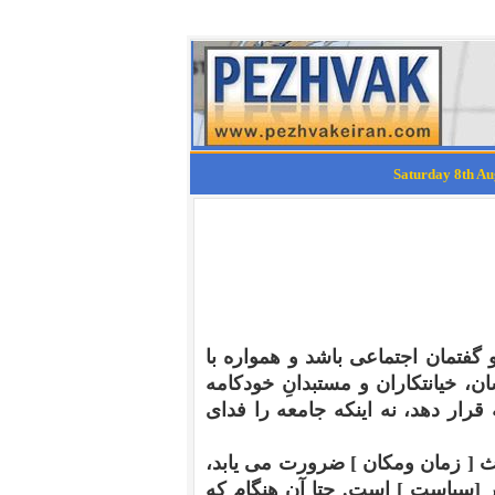
 گفتمان اجتماعی باشد و همواره با
ن، خیانتکاران و مستبدانِ خودکامه
رار دهد، نه اینکه جامعه را فدای
یث
[
زمان ومکان
]
ضرورت می یابد،
ر
[
سیاست
]
است
.
حتا آن هنگام که