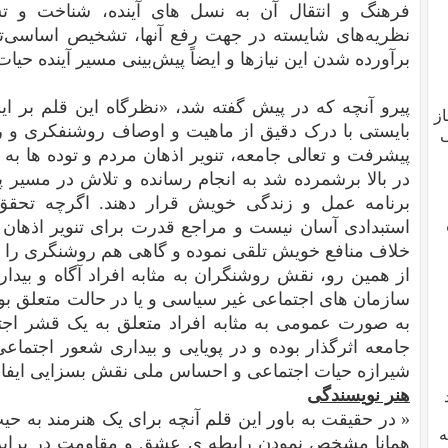
فرهنگ و انتقال آن به نسل های آینده، شناخت و 
نظریه‌های شایسته در جهت رفع آنها، تشخیص اساسی‌تری
برآورده شدن این نیازها و ایضاً پیش‌بینی مسیر آینده حیات
پیرو آنچه که در پیش گفته شد، «نظرگاه این قلم بر ا
از
بایستی با درک دقیق از ماهیت و اوصاف روشنفکری و 
ی
پیشرفت و تعالی جامعه، تنویر اذهان مردم و توده ها 
در بالا برشمرده شد به انجام رسانده و تلاش در مسیر پ
برنامه عمل و زندگی خویش قرار دهند. اگرچه تحقق
استبدادی آسان نیست و مراجع قدرت برای تنویر اذهان جا
خلاف منافع خویش تلقی نموده و گاهی هم روشنگری را ب
از همین رو، نقش روشنگران به مثابه افراد آگاه و بیدا
سازمان های اجتماعی غیر سیاسی و یا در حالت متعلق ب
به صورت عمومی به مثابه افراد متعلق به یک قشر اجت
جامعه اثرگذار بوده و در پویایی و بیداری شعور اجتماعی و
شیرازه حیات اجتماعی و احساس ملی نقش بسزایی ایفاء 
هنر نویسندگی
« در حقیقت به باور این قلم آنچه برای یک هنرمند به ح
ه
همانا مشخص نمودن رابطه ی عشق و مقاومت در برابر 