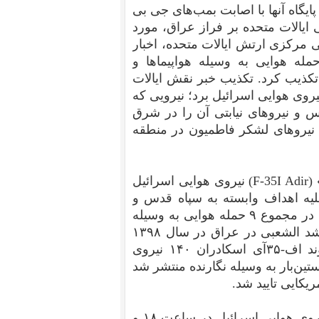
پایگاه آنها با اصابت بمب‌های جی بی
های اف-۱۶سی نیروی هوایی ایالات متحده بر فراز عراق، مورد
مرکزی ارتش ایالات متحده، اخبار
له هوایی به وسیله هواپیماها و
 تکذیب کرد. تکذیب خبر نقش ایالات
یروی هوایی اسرائیل برد؛ نیرویی که
 و نیروهای نیابتی آن را در شرق
به کشته‌شدن ۵۷ نفر، از جمله نیروهای لشکر فاطمیون در منطقه
پس از کسب آمادگی رزمی جنگنده‌های اف-۳۵آی «ادیر» (F-35I Adir) نیروی هوایی اسرائیل
‌ خود را علیه اهداف وابسته به سپاه قدس و
نیروهای نیابتی آن در عراق، یعنی حشدالشعبی آغاز کرد. در مجموع ۹ حمله هوایی به وسیله
جنگنده‌های رادارگریز اسرائیلی علیه انبارهای مهمات حشد الشعبی در عراق در سال ۱۳۹۸
صورت گرفت. نخستین حمله هوایی به وسیله دو فروند اف-۳۵آی اسکادران ۱۴۰ نیروی
 ۱۳۹۸ رخ داد. خبر آن نخستین‌بار به وسیله نگارنده منتشر شد
پیش از حمله هوایی در بامداد روز جاری، آخرین حمله نیروی هوایی اسرائیل در ساعت ۱۸ و