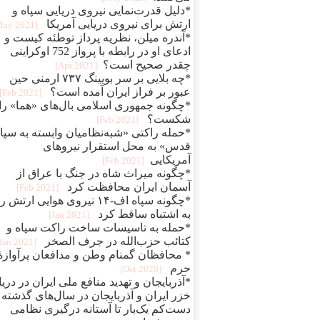
*دلیل قدرت‌نمایی نیروی دریایی سپاه و
ارتش برای نیروی دریایی آمریکا
[2021 May]
*آندره میلن، نظریه پرداز توطئه کیست و
ادعای او در رابطه با پرواز 752 اوکراینی
چقدر صحیح است؟
[2021 Apr]
*چه بلایی بر سر بویینگ ۷۳۷ ارمنی حین
عبور بر فراز ایران آمده است؟
[2021 Feb]
*چگونه جمهوری اسلامی بال‌های «هما» را
شکست؟
[2021 Feb]
*حمله راکتی «شبه‌نظامیان وابسته به سپا
قدس» به محل استقرار نیروهای
آمریکایی
[2021 Feb]
*چگونه میراث شاه در جنگ با عراق از
آسمان ایران محافظت کرد
[2021 Feb]
*چگونه سپاه اف-۱۴ نیروی هوایی ارتش ر
به اشتباه ساقط کرد
[2021 Jan]
*حمله به تاسیسات ساخت راکت سپاه و
کتائب حزب‌الله در جرف الصخر
[2021 Jan]
* محافظان گمنام وطن و مدافعان پرآوازۀ
حرم
[2020 Oct]
*آذربایجان و تهدید منافع ملی ایران در دری
خزر ایران و آذربایجان در سال‌های گذشته
دست‌کم یک‌بار تا آستانه درگیری نظامی