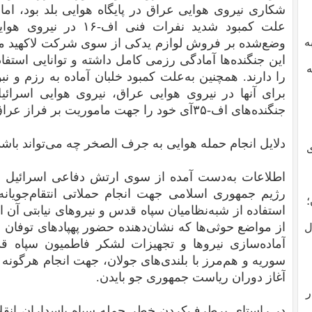
شکاری نیروی هوایی عراق در پایگاه هوایی بلد بود، اما
علت کمبود شدید نفرات فن
ه
وضع‌شده بر فروش لوازم یدکی از سوی شرکت لاکهید مارت
این جنگنده‌ها آمادگی رزمی کامل داشته و توانایی استف
به
را دارند. همچنین به‌علت کمبود خلبان آماده به رزم و ن
برای آنها در نیروی هوایی عراق، نیروی هوایی اسرائی
جنگنده‌های اف-۳۵آی خود را جهت ماموریت بر فراز عراق می‌فرستد.
دلایل انجام حمله هوایی به جرف الصخر چه می‌تواند باش
ی
اطلاعات به‌دست آمده از سوی ارتش دفاعی اسرائیل در 
رژیم جمهوری اسلامی جهت انجام حملاتی انتقام‌جویانه
؛
استفاده از شبه‌نظامیان سپاه قدس و نیروهای نیابتی آن ا
از مواضع حوثی‌ها که نشان‌دهنده حضور پهپادهای توفان ن
ل
آماده‌سازی نیروها و تجهیزات لشکر فاطمیون سپاه 
سوریه و هم‌مرز با بلندی‌های جولان، جهت انجام هرگونه 
آغاز دوران ریاست جمهوری جو بایدن.
ر
در راستای برطرف‌کردن خطر حمله سپاه پاسداران انقل