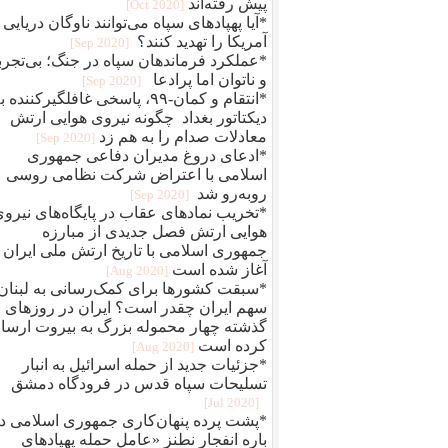
پیش رفته‌اند
[2020 Oct]
*آیا پهپادهای سپاه می‌توانند ناوگان دریایی
آمریکا را تهدید کنند؟
[2020 Sep]
*عملکرد فرماندهان سپاه در جنگ؛ بی‌تجرب
و ناتوان اما پرادعا
[2020 Sep]
*انتقام و کمان-۹۹، پاسخی غافلگیرکننده 
دیکتاتور بغداد چگونه نیروی هوایی ارتش
معادلات صدام را به هم زد
[2020 Sep]
*ادعای دروغ مدیران دفاعی جمهوری
اسلامی با اعتراض شرکت نظامی روسی
روبه‌رو شد
[2020 Sep]
*تخریب نمادهای عقاب در پایگاه‌های نیرو
هوایی ارتش فصل جدیدی از مبارزه
جمهوری اسلامی با تاریخ ارتش ملی ایران
آغاز شده است
[2020 Aug]
*سبقت کشورها برای کمک‌رسانی به لبنان
سهم ایران چقدر است؟ ایران در روزهای
گذشته چهار محموله بزرگ به بیروت ارسا
کرده است
[2020 Aug]
*جزئیات جدید از حمله اسرائیل به انبار
تسلیحات سپاه قدس در فرودگاه دمشق
[2020 Jul]
*پشت پرده پنهان‌کاری جمهوری اسلامی د
باره انفجار نطنز «عامل حمله پهپادهای