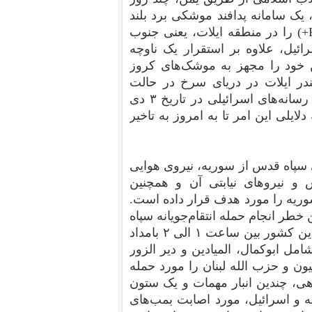
یک سامانه پدافند موشکی برد بلند
پاتریوت پی اِی سی-۲ جی ئی اِم+ (Patriot PAC-2/GEM+) را در منطقه ایلات، یعنی جنوب
ئیل، علاوه بر استقرار یک ناوچه
ن خود را مجهز به موشک‌های کروز
بندر ایلات در دریای سرخ در حالت
آماده‌باش نگهداشته است؛ همان زیردریایی‌ای که پیشتر رسانه‌های اسرائیلی در تاریخ ۳ دی
 دلایلی این امر تا به امروز به تاخیر
 سپاه قدس از سوریه، نیروی هوایی
 و نیروهای نیابتی آن و همچنین
وریه را مورد هدف قرار داده است.
خطر انجام حمله انتقام‌جویانه سپاه
قدس به این کشور، جنگنده‌های اف-۳۵آی نیروی هوایی این کشور بین ساعت ۱ الی ۲ بامداد
در شرق سوریه شامل ابوکمال، المیادین و دیر الزور
ن و حزب الله لبنان را مورد حمله
دهی، چندین انبار مهمات و یک ستون
و اسرائیل، مورد اصابت بمب‌های