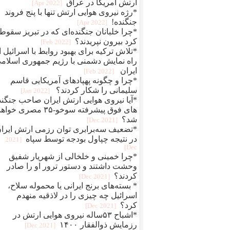
ارتش آمریکا در عراق
[2022 Apr]
*رژه نیروی هوایی ارتش تنها با پنج فروند
جنگنده!
[2022 Apr]
*چرا خلبانان جنگنده‌ای که در تبریز سقوط
کرد بیرون نپریدند؟
[2022 Feb]
*تلاش ترکیه برای بهبود روابط با اسرائیل ا
راه نمایش دشمنی با رژیم جمهوری اسلام
ایران
[2022 Feb]
*چرا و چگونه پهپادهای آمریکایی قاسم
سلیمانی را شکار کردند؟
[2022 Jan]
*آیا نیروی هوایی ارتش ایران صاحب جنگند
های فوق پیشرفته سوخو-۳۵ مصری خوا
شد؟
[2021 Dec]
*تضعیف سه‌برابری توان رزمی ارتش ایرا
در نتیجه چپاول بودجه توسط سپاه
[2021
Dec]
*چرا خمینی و خلخالی از شهریار شفیق
وحشت داشتند و دستور ترور او را صادر
کردند؟
[2021 Dec]
* بسته‌های برنج ایرانی یا محموله سلاح،
اسرائیل چه چیزی را در لاذقیه منهدم
کرد؟
[2021 Dec]
*اشباح ۵۳ساله نیروی هوایی ارتش در
رزمایش ذوالفقار ۱۴۰۰
[2021 Dec]