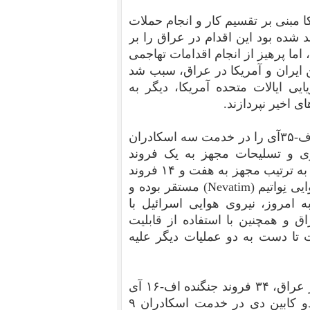
ا مبنی بر تقسیم کار و انجام حملات
د شده بود این اقدام در عراق را بر
 خود در سال میلادی ۲۰۲۰ قرار دهد، اما پرهیز از انجام اقدامات تهاجمی
 ایران و آمریکا در عراق، سبب شد
ایی ایالات متحده آمریکا، دیگر به
ی اخیر نپردازند.
در حال حاضر، نیروی هوایی اسرائیل، ۲۱ فروند جنگنده اف-۳۵آی را در خدمت سه اسکادران
زی و تسلیحات مجهز به یک فروند
اف-۳۵آی و دو اسکادران دیگر با شماره‌های ۱۱۶ و ۱۴۰، به ترتیب مجهز به هفت و ۱۴ فروند
اف-۳۵آی است. هر دو اسکادران مورد نظر در پایگاه هوایی نِواتیم (Nevatim) مستقر بوده و
ه امروز، نیروی هوایی اسرائیل با
ق و همچنین با استفاده از قابلیت
۳۵آی، موفق شده است تا دست به دو عملیات دیگر علیه
پیشتر بزرگترین تهدید برای نیروی هوایی اسرائیل برفراز عراق، ۳۴ فروند جنگنده اف-۱۶ آی
کیو (F-16IQ) شامل ۷ فروند نمونه آموزشی رزمی و دو کابین دی در خدمت اسکادران ۹