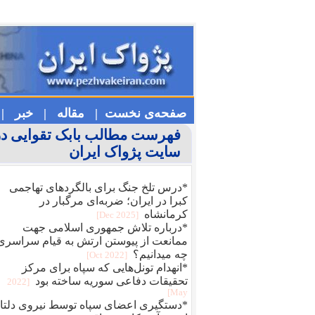
صفحه‌ی نخست |
مقاله |
خبر |
فهرست مطالب بابک تقوایی در
سایت پژواک ایران
*درس تلخ جنگ برای بالگردهای تهاجمی
کبرا در ایران؛ ضربه‌ای مرگبار در
کرمانشاه
[2025 Dec]
*درباره تلاش جمهوری اسلامی جهت
ممانعت از پیوستن ارتش به قیام سراسری
چه میدانیم؟
[2022 Oct]
*انهدام تونل‌هایی که سپاه برای مرکز
تحقیقات دفاعی سوریه ساخته بود
[2022
May]
*دستگیری اعضای سپاه توسط نیروی دلتا