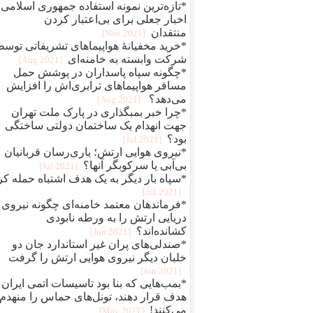
*تازه‌ترین نمونه استفاده جمهوری اسلامی 
اخبار جعلی برای بی‌اعتبار کردن
منتقدان
[2021 Nov]
*خرید مخفیانهٔ هواپیماهای تشریفاتی توس
شرکت وابسته به خامنه‌ای
[2021 Aug]
*چگونه سپاه پاسداران در پوشش حمل
مسافر هواپیماهای ترابری‌اش را افزایش
می‌دهد؟
[2021 Aug]
*چرا خبر بمبگذاری در پارک ملت تهران
جهت انهدام یک ساختمان دولتی ساختگی
بود؟
[2021 Jul]
*نیروی هوایی ارتش؛ یاری‌رسان قربانیان
بی‌آبی یا سرکوبگر آنها؟
[2021 Jul]
*سپاه بار دیگر به یک هدف اشتباه حمله کر
[2021 Jul]
*فرماندهان معتمد خامنه‌ای چگونه نیروی
دریایی ارتش را به ورطه نابودی
کشانده‌اند؟
[2021 Jun]
*صندلی‌های پران غیر استاندارد جان دو
خلبان دیگر نیروی هوایی ارتش را گرفت
[2021 Jun]
*بمب‌هایی که بنا بود تاسیسات اتمی ایران 
هدف قرار دهند، تونل‌های حماس را منهدم
می‌کنند!
[2021 May]