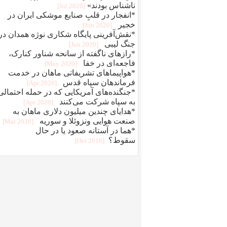
ناشناس بودند»
[2020 Jul]
*انفجار در قلبِ صنایع موشکی ایران در
خجیر
[2020 Jun]
*نقش‌آفرینی پایگاه شکاری نوژه همدان در
جنگ لیبی
[2020 Jun]
*رازهای ناگفته از سانحه شناور کنارک،
فاجعه‌ای در خفا
[2020 May]
*هواپیماهای تشریفاتی ماهان در خدمت
فرماندهان سپاه قدس
[2020 Apr]
*جنگنده‌های آمریکایی که در حمله احتمالی
به سپاه شرکت می‌کنند
[2020 Apr]
*هدایای چندین میلیون دلاری ماهان به
صنعت هوایی ونزوئلا و سوریه
[2020 Mar]
*هما در آستانه صعود یا در حال
سقوط؟
[2016 Oct]