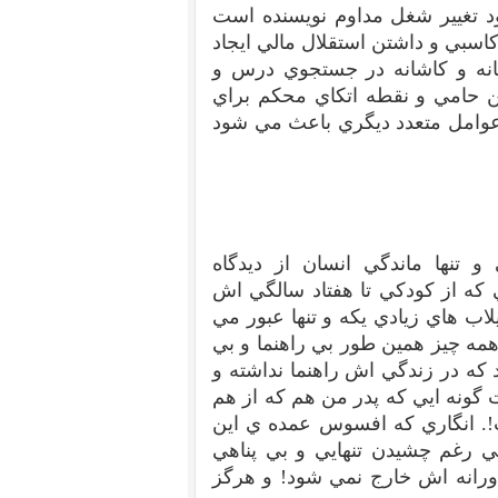
 تغيير شغل مداوم نويسنده است
اسبي و داشتن استقلال مالي ايجاد
انه و کاشانه در جستجوي درس و
تن حامي و نقطه اتکاي محکم براي
و عوامل متعدد ديگري باعث مي شود
تنها ماندگي انسان از ديدگاه
 که از کودکي تا هفتاد سالگي اش
لاب هاي زيادي يکه و تنها عبور مي
همه چيز همين طور بي راهنما و بي
د که در زندگي اش راهنما نداشته و
ونه ايي که پدر من هم که از هم
 انگاري که افسوس عمده ي اين
ي رغم چشيدن تنهايي و بي پناهي
اورانه اش خارج نمي شود! و هرگز