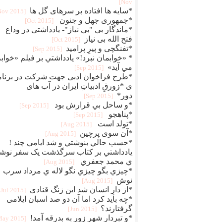
Nov]
*سایه ها افتاده بر سرهای گل ها
[2015 Nov]
*جمهوری جهل و جنون
[2015 Oct]
*ماندگار بی "بی نیاز"- یادداشتی در وداع
فتح الله بی نیاز
[2015 Oct]
*تفنگچی و پیرِ پرامید
[2015 Sep]
* «خوابمان نبرد!» يادداشتي بر فيلم «خواب
مي آيد»
[2015 Sep]
*طرح فراخوان ادبی جهت شرکت در برنام
ی *زورقِ ادبیاتِ ایران در آب های
دور*
[2015 Sep]
*و ساحل بي قرارش بود
[2015 Sep]
*پناهجو
[2015 Sep]
*تولد است
[2015 Aug]
*آن سوی پرچین
[2015 Aug]
*حسب حالي بنوشتي و شد ايامي چند !
يادداشتي بر کتاب سرگذشت يک سفر نوشت
ي محمد جعفري
[2015 Aug]
*چيزي بگو چيزي نگو لاله ي مرداد سرب
نوش
[2015 Aug]
*از دارِ انسان شد این زنگ قنادی
[2015 Jul]
*چه باید کرد اما آن دو صد اسبان ایلامی
گرفتارند؟
[2015 Jun]
*و تبردارِ شهرِ زور به بدرقه آمد!
[2015 May]