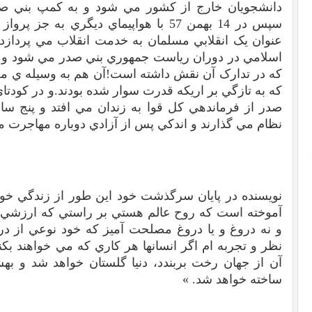
دانشجويان خارج از کشور مي شود و به کمپ بني صدر
سپس در 14 بهمن 57 با هواپيماي ديگري به 
عنوان يک انقلابي مسلمان به خدمت انقلاب مي پردازد 
اسلامي در دوران رياست جمهوري بني صدر مي شود و 
که در تدارک آن نقش داشته است!آن هم به وسيله ي مص
که به تازگي بر اريکه قدرت سوار شده بودند.و در کود
صدر از فرماندهي کل قوا به زندان مي افتد و پنج سا
نظام مي گذارند و اندکي پس از آزادي دوباره مهاجرت م
نويسنده در پايان سرگذشت خود اين طور از زندگي خود
آموخته است که روح عالم هستي بر راستي که ارزشي 
و نه دروغ و يا دروغ مصلحت آميز که خود نوعي از در
نظر و تجربه ام اگر انسانها هر کاري که مي خواهند بکنن
آن از جهان رخت بربندد، دنيا گلستان خواهد شد و به
ساخته خواهد شد. »