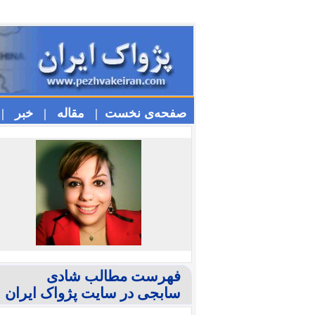
صفحه‌ی نخست |
مقاله |
خبر |
فهرست مطالب شادی
سابجی در سایت پژواک ایران