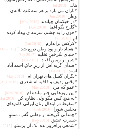
ها...
[2018 Jul]
*باران می بارد بر هر سه ثلثِ ثلاثه‌ی
وطن
[2018 Jun]
*در خیکمان چپاندند
[2018 May]
*گلرخ بگو اغما
[2018 Apr]
*خون را به چشم، سرمه ی بیداد کرده
ام
[2018 Feb]
*کرکس براندازم ‏
[2018 Jan]
* هفتاد تار و پودِ وطن دریغ شد !‏
[2017 Oct]
*خنیای سُرخینِ تخلیه
[2017 Sep]
*شیر بر زمین افتاد
[2017 Jul]
*صدای گریه اش از زیرِ خاکِ احمد آباد
است
[2017 Jul]
*نگران گسل های تهران ام
[2017 May]
*وقتي رديف و قافيه ام شعري
[2016 Aug]
*عمو که مرد
[2016 May]
*اين روزها بي چتر مانده ام
[2016 May]
*به هیچ کس مگو ولی نظاره کن
[2016 Mar]
*سقوط در ابتذال زنان ایرانی کاندیدای
مجلس شورا
[2016 Feb]
*چمدانی گریخته از وطنی گَس، مملوِ
حسرتِ عشق
[2016 Feb]
*شمعی برافروزانده آنک آن پرستو
[2015