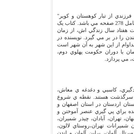
زندي از تبار کوهستان و کوير"
نوشته ي محمد جعفري چاپ آلمان، انتشارات برزاوند شامل 278 صفحه مي باشد. کتاب يک
 هفتاد سال زندگي اش، از زمان
ندن را در بر مي گيرد. نويسنده در
اوام از اين شهر به آن شهر است
ان با دوران حکومت پهلوي دوم،
دگيري، کاسبي و دغدغه ي معاش،
ن سرگذشت هستند. نقطه ي شروع
تان اردستان در استان اصفهان و
مسي است، نويسنده براي پي گيري عنصر آموختن و
ان، تهران، آبادان، چيذر شميران،
شميرانات تهران،روستاي لالون،
ال آلمان، برلين آلمان و لندن