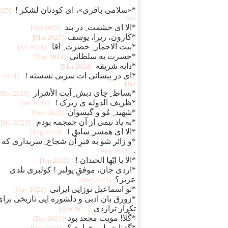
*«سلامی-باقری»، ای کودنان لشکر !
2025
Jun]
*الا ای حشمت ِ در بند
[2025 Apr]
*کارون، ریرا، یوسف
[2025 Mar]
*بیت الاحمار ِ حضرت ِ آقا
[2024 Jul]
*حسرت به سلطانی
[2024 May]
*دایه شریفه
[2024 Mar]
*ای در پیشانی ات سربی نشسته !
[2024
Jan]
*بساط ِ چای دبش ِ آیت الأشرار
[2023 Dec]
*ظریف الدوله ی زیرک !
[2023 Nov]
*شهید ِ مُو و گیسوان
[2023 Nov]
*به یاد نیمی از آن جمجمه بودم
[2023 Oct]
*الا ای همسر ِسابق !
[2023 Aug]
*و زائر شو به قبرِ آن شجاع ِ سربداری که . 
.
[2023 Aug]
*الا یا ایّها الخندان !
[2022 Jun]
*اردی جان، موفقِ پولبر ! کولبری بلدی
عزیز؟
[2022 May]
*تو اسماعیل نوزایی ایرانی
[2022 May]
*زورق بان ادبی و دلشوره ایی تاریخی برای
تکرار تراژدی
[2022 Apr]
*گُلا! مویت مجعد بود
[2021 Dec]
*گفتا شراب خواری؟