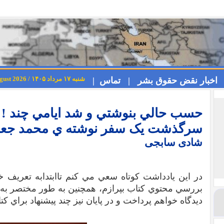
شنبه ۱۷ مرداد ۱۴۰۵ / Saturday 8th August 2026
اخبار نقض حقوق بشر |
تماس |
حسب حالي بنوشتي و شد ايامي چند ! ي
سرگذشت يک سفر نوشته ي محمد جع
شادی سابجی
در اين يادداشت کوتاه سعي مي کنم تاابتدابه تعريف 
بررسي محتوي کتاب بپرازم، همچنين به طور مختصر به
ديدگاه خواهم پرداخت و در پايان نيز چند پيشنهاد براي ک