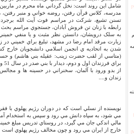
شامل اين روند است: نخل گرداني ماه محرم در ماربين،
مدرسه، کلاس قرآن رفتن، روضه خواني و منبر رفتن،
تسنن تشيع، شرکت در مراسم فوت آيت الله برجردي
رابطه با زنان تن فروش آبادان، جستجوي مراسم بحث و 
به سلک درويشان، دانستن نظر مثبت و يا منفي خميني 
م
زيارت مرقد امام رضا در مشهد، تبليغ براي خميني در 
ه
شدن به اتحاديه ي انجمن اسلامي دانشجويان خارج کشو
(متاسي از لقب حضرت زينب: عقيله بني هاشم) و حسن
براي 
از بدو ورود با آلمان، سخنراني در حسينه ها و مجالس
زندان و....
ه
نويسنده از نسلي است که در دوران رژيم پهلوي با فق
مي شود، به سپاه دانش مي رود و سپس به استخدام آمو
مالي اندکي جان مي گيرد، در روستاي تدريس مبلغ خمي
خارج از ايران مي رود و چون مخالف رژيم پهلوي است 