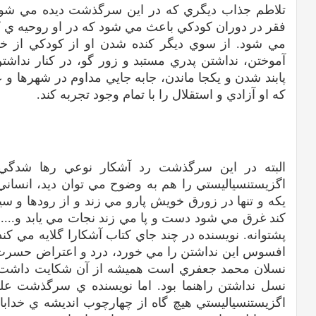
تلاطم جذاب ديگري که در اين سرگذشت ديده مي شود
فقر در دوران کودکي باعث مي شود که در او روحيه ي ک
مي شود. از سوي ديگر کنده شدن او از کودکي از خ
آموختن، نداشتن پدري مستبد و زور گو، در کنار نداش
پابند شدن و يکجا ماندن، جابه جايي مداوم در شهرها 
که او آزادي و استقلال را با تمام وجود تجربه کند.
البته در اين سرگذشت رد آشکار نوعي رها شدگي و 
اگزيستنسياليستي را هم به وضوح مي توان ديد، انساني
يکه و تنها در زورق خويش پارو مي زند و از رودها و سي
کند غرق مي شود دست و پا مي زند نجات مي يابد و....
پشتوانه. نويسنده در چند جاي کتاب آشکارا گلايه مي کن
افسوس اين نداشتن را مي خورد، درد و اعتراض حسرت گ
نسلان محمد جعفري است هميشه از آن شکايت داشت!.
نسل نداشتن راهنما بود. اما نويسنده ي سرگذشت عل
اگزيستنسياليستي هيچ گاه از چهارچوب انديشه ي خداب