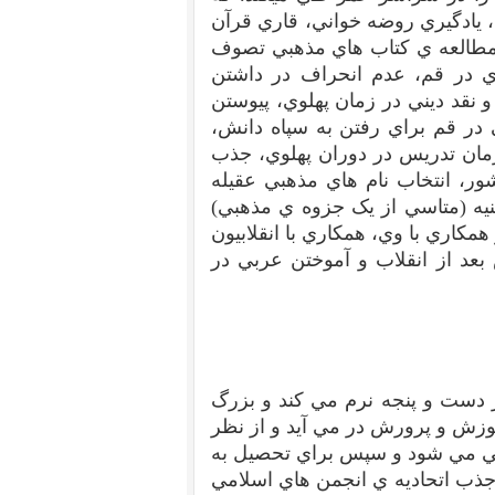
 يادگيري روضه خواني، قاري قرآن
 مطالعه ي کتاب هاي مذهبي تصوف
 در قم، عدم انحراف در داشتن
نقد ديني در زمان پهلوي، پيوستن
در قم براي رفتن به سپاه دانش،
زمان تدريس در دوران پهلوي، جذب
ر، انتخاب نام هاي مذهبي عقيله
يه (متاسي از يک جزوه ي مذهبي)
فرزندان اول و دوم، ديدار با بني صدر در سال 51 و همکاري با وي، همکاري با انقلابيون
 بعد از انقلاب و آموختن عربي در
ر دست و پنجه نرم مي کند و بزرگ
زش و پرورش در مي آيد و از نظر
ني مي شود و سپس براي تحصيل به
جذب اتحاديه ي انجمن هاي اسلامي