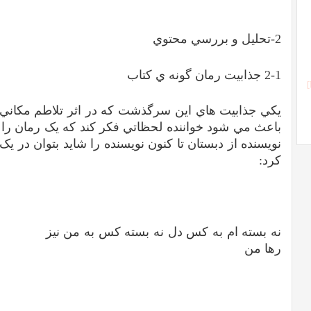
2-تحليل و بررسي محتوي
2-1 جذابيت رمان گونه ي کتاب
يکي جذابيت هاي اين سرگذشت که در اثر تلاطم مکان
باعث مي شود خواننده لحظاتي فکر کند که يک رمان را 
نويسنده از دبستان تا کنون نويسنده را شايد بتوان در ي
کرد:
نه بسته ام به کس دل نه بسته کس به من نيز چو ت
رها من