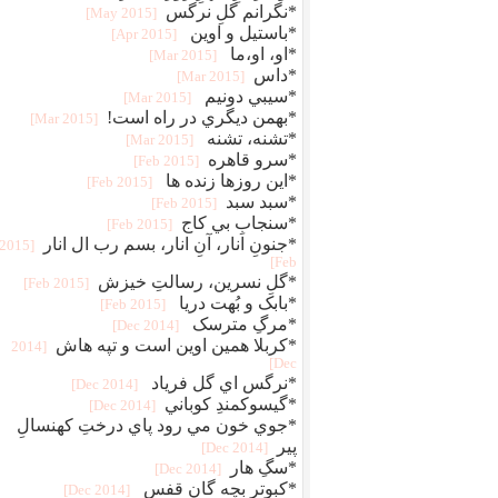
*نگرانم گلِ نرگس
[2015 May]
*باستیل و اوین
[2015 Apr]
*او، او،ما
[2015 Mar]
*داس
[2015 Mar]
*سيبي دونيم
[2015 Mar]
*بهمن ديگري در راه است!
[2015 Mar]
*تشنه، تشنه
[2015 Mar]
*سرو قاهره
[2015 Feb]
*اين روزها زنده ها
[2015 Feb]
*سبد سبد
[2015 Feb]
*سنجابِ بي کاج
[2015 Feb]
*جنونِ انار، آنِ انار، بسم رب ال انار
[2015
Feb]
*گلِ نسرین، رسالتِ خیزش
[2015 Feb]
*بابک و بُهت دریا
[2015 Feb]
*مرگِ مترسک
[2014 Dec]
*کربلا همين اوين است و تپه هاش
[2014
Dec]
*نرگس اي گل فرياد
[2014 Dec]
*گيسوکمندِ کوباني
[2014 Dec]
*جوي خون مي رود پاي درختِ کهنسالِ
پير
[2014 Dec]
*سگِ هار
[2014 Dec]
*کبوتر بچه گانِ قفس
[2014 Dec]