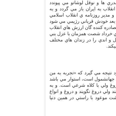
ي ها و نوفل لوشاتو مي پيوندد
جز پرواز انقلاب به ايران باز مي گردد و به
و مدير روزنامه ي انقلاب اسلامي
بعد خودش قرباني رژيمي مي شود
ادره کننده گان ارزش هاي انقلاب
تاي خرداد شصت همزمان با عزل بني
ل و اندي را در زندان هاي مختلف
يکند.
 نتيجه مي گيرد که «تجربه به من
جهانشمول است، استوار مي باشد
وغ ولي با کلاه شرعي است. و به
د ولي دروغ نگويند و دروغ و انواع
شت موعود با راستي در همين دنيا