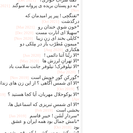
[2021 Dec]
*به دو پستان بریده ی پروانه سوگند
[2021
Nov]
*تفنگچی ! پیر پر امیدمان که
درگذشت
[2021 Oct]
*خون شویِ خندان رو
[2021 Mar]
*سهیلا ای انارت مست
[2020 Dec]
*کایلی بخند ای زنِ زیبا
[2020 Nov]
*میمونِ مُطرّب باز در مِلکی دو
هکتاری
[2020 Aug]
*الا ربّنا آتنا دائمی !
[2020 Jun]
*الا تهرانِ لرزش ها
[2020 May]
*الا نیلوفرک! نیلوفر جانت سلامت باد
!
[2020 Mar]
*گورکنِ گورِ خویش است
[2019 Nov]
*الا ای شمس آگاهی ؟ از این زن های ‏زندا
؟
[2019 Oct]
*الا بوکوحلال مهربان، آیا کجا ‏هستید ؟
019
Apr]
*الا ای شمسِ تبریزی که اسماعیل ‏ها،
بخشی است
[2019 Feb]
*سردارِ لَشَن ! خیبرِ قاسم
[2019 Jan]
*نامش جمال بود همه ایران و عشق
بود
[2018 Oct]
*سَربکش به سرکشی ! که رقصِ شهره