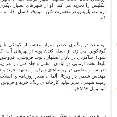
انگليس را تجربه مي کند. او از شهرهاي بسيار ديگر
اروميه، پاريس،فرانکفورت،کلن، مونيخ، کاسل، کلن و .
کند.
نويسنده در پيگيري عنصر امرار معاش از کودکي تا 
گوناگوني مي زند از جمله کندن پونه از نهرهاي آب (ک
شود)، شاگردي در بازار اصفهان، توت فروشي، فروخت
بليط بخت آزمايي در آبادان، مقني و چاه کني در تهرا
تدريس و معلمي در روستاهاي تهران و مشهد، خريد و ف
مهندس شيمي در وپرتال آلمان، مدير روزنامه ي انقلاب
زمينه شيمي، مدير توليد کارخانه ي رنگ، خريد و فروش
اتوموبيل BMWو ...
در عنصر انديشه و تفکر مذهبي نويسنده مسير درازي