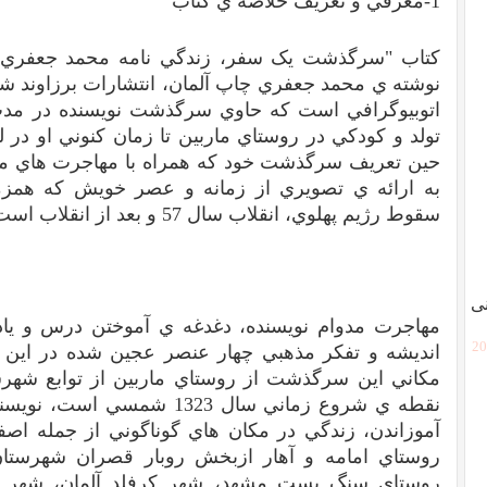
1-معرفي و تعريف خلاصه ي کتاب
کتاب "سرگذشت يک سفر، زندگي نامه محمد جعفري فر
اتوبيوگرافي است که حاوي سرگذشت نويسنده در مدت
تولد و کودکي در روستاي ماربين تا زمان کنوني او در ل
حين تعريف سرگذشت خود که همراه با مهاجرت هاي مد
به ارائه ي تصويري از زمانه و عصر خويش که همزم
سقوط رژيم پهلوي، انقلاب سال 57 و بعد از انقلاب است، مي پردازد.
نی
مهاجرت مدوام نويسنده، دغدغه ي آموختن درس و يا
[2
انديشه و تفکر مذهبي چهار عنصر عجين شده در اي
مکاني اين سرگذشت از روستاي ماربين از توابع شهرس
نقطه ي شروع زماني سال 1323 ش
آموزاندن، زندگي در مکان هاي گوناگوني از جمله اصفه
روستاي امامه و آهار ازبخش روبار قصران شهرستان 
روستاي سنگ بست مشهد، شهر کرفلد آلمان، شهر وپرت