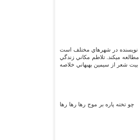
ي نويسنده در شهرهاي مختلف است
مطالعه ميکند. تلاطم مکاني زندگي
ک بيت شعر از سيمين بهبهاني خلاصه
خته پاره بر موج رها رها رها