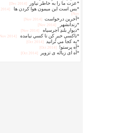
*عزت ما را به خاطر نياور
[2014 Dec]
*بس است اين ميمون هوا کردن ها
[2014
Nov]
*آخرين درخواست
[2014 Nov]
*زندانشهر
[2014 Nov]
*ديوارِ بلندِ آجرسياه
[2014 Nov]
*تاکسي خبر کن تا کسي نيامده
[2014 Nov]
*به کجا مي تُرانيد
[2014 Oct]
*آه پرستو!
[2014 Oct]
*آه ای زباله ی تزویر
[2014 Oct]