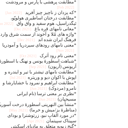
*مطابقت پرهشی با پارس و مرودشت
[2022 Feb]
*که یزدان ز ناچیز چیز آفرید
[2022 Jan]
*مطابقت درختان اساطیری هولوپّو،
ئیگدراسیل، هوم سفید و واق واق
[2022 Jan]
*معانی نامهای قره باغ
[2021 Dec]
*واژه های مُلا و آخوند از سمت شرق وارد
فرهنگ ایران شده اند
[2021 Dec]
*معنی نامهای رودهای سیردریا و آمودریا
[2021 Nov]
*معنی نام رود اَترک
[2021 Oct]
*شباهت اسطورۀ یونس و نهنگ با اسطورۀ
آریونس (آریون)
[2021 Sep]
*مطابقت نامهای تیشتر با تیر و ایندره و
اپوش با اکوان دیو و وریتره
[2021 Jul]
*مطابقت ابراهیم و نمرود با خشایارشا و
نامرو (مردوک)
[2021 Jun]
*نظری بر معنی ترسا (نام ایرانی
مسیحیان)
[2021 Jun]
*منشأ بین النهرینی اسطورۀ درخت آسوری
(مناظرۀ بز/میش و خرما)
[2021 May]
*در مورد القابِ نبو، زرتوشترا و بودای
سپیتاک سپیتمان
[2021 Apr]
*گنج زیویه متعلق به مادیای اسکیتی