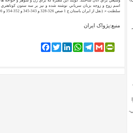
وسيعي براي آنان ساختند. گويند اين مقبره که براي زن و شوهر و خواجه ها
اسم زوج و زوجه بزبان سرياني نوشته شده و نيز بر سه ستون کوتاهتري هن
سلطنت ». (نقل از ايران باستان ج 1 صص 326-328 و 343-345 و 352-354 و 366-369)."
منبع:پژواک ایران
Facebook
Twitter
LinkedIn
WhatsApp
Telegram
PrintFriendly
Gmail
-