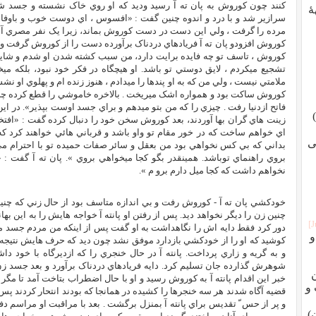
کنند چون کوروش به پان ته آ رسيد وديد که او روي خاک نشسته و جسد
ٔ
سرازير شد و با درد و اندوه چنين گفت : «افسوس ، اي دوست خوب و باوفا،
مرده را گرفت ، ولي اين دست در دست کوروش بماند، زيرا يک نفر مصري آنرا ب
کوروش افزودو پان ته آ فريادهاي دردناک برآورده دست را از کوروش گرفت و 
کوروش ، تاسف تو چه فايده برايت دارد، من سبب کشته شدن او شدم و شايد ت
تشجيع ميکردم ، لايق دوستي تو باشد. او هيچگاه در فکر خود نبود، بلکه مي
ملامتي نيست ، ولي من که به او پندها را ميدادم ، هنوز زنده ام و پهلوي او نشس
کوروش ساکت بود و همواره اشک ميريخت . بالاخره خاموشي را قطع کرده چنين 
فاتح ازدنيا رفت . چيزي را که من بتو ميدهم و براي جسد اوست بپذير». در ا
زينت هاي گران بها آوردند، بعد کوروش سخن خود را دنبال کرده گفت : «افتخا
اي خواهم ساخت که در خور مقام تو واو باشد و قرباني هائي خواهند کرد که
ی
بداني که بي کس نخواهي بود من بعقل و سائر صفات حميده تو با احترام م
بروي راهنماي توباشد. همينقدر بگو کجا ميخواهي بروي ». پان ته آ گفت : 
نخواهم داشت که کجا ميل دارم برو م ».
خودکشي پان ته آ - کوروش رفت و بي اندازه متاسف بود از حال زني که چن
چنين زن را ديگر نخواهد ديد. پس از رفتن او پانته آ خواجه هايش را به اين به
دور کرد فقط دايه اش را نگاهداشت به او گفت پس از اينکه من مردم جسد م
و
کوشيد که او را از خودکشي بازدارد موفق نشد چون ديد که حرف هايش نتيجه
و به گريه و زاري پرداخت. پانته آ در حال خنجري را که ازديرگاه با خود
شوهرش گذارده جان تسليم کرد. دايه فريادهاي دردناک برآورد و بعد جسد زن و
خبر اين اقدام پانته آ به کوروش رسيد و او با حال اضطراب بتاخت آمد تا مگر ب
 و
قضيه آگاه شدند هر سه خنجرها را کشيده در همانجا که بودند انتحار کردند پ
و پر از حس ّ تقديس براي پانته آ بمنزل برگشت . بعد با مراقبت او مراسم 
)