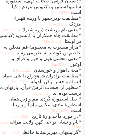
*داستان قرآنی اصحاب کهف، اسطورهٔ
سالموکسیس و دِکِنیوس مردم داکیا
است
[2023 Apr]
*مطابقت بوذرجمهر با وَرَهه مَهیرا-
مَزدک
[2023 Apr]
*معنی نام زرتشت (زرتوشترا)
[2023 Mar]
*مطابقت چاه جمکران با کانسویه (کیانسیه
در اوستا
[2023 Mar]
*مزار منسوب به معصومهٔ قم متعلق به
عاصم بن کوشید به نظر می رسد
[2023 Feb]
*معنی محتمل هون و خزر و قزاق و
اوغوز
[2023 Jan]
*معنی اهواز و خوزستان
[2022 Dec]
*مطابقت برادران شاهچراغ با علی عماد
الدوله و حسن رکن الدوله
[2022 Oct]
*منظور از اصحاب الرسّ قرآن، پارتهای م
پرست بوده اند
[2022 Oct]
*اصل اسطورهٔ کُردی مم و زین همان
اسطورهٔ مادی-سکایی مادیا و زارینا
است
[2022 Sep]
*در مورد مآخذ واژۀ تاریخ
[2022 Jun]
*نام و نشان نواحی کهن ولایت مراغه
2022
May]
*گرایشهای مهرپرستانۀ حافظ
[2022 Mar]