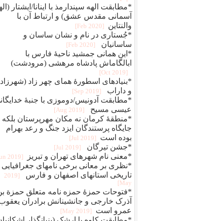
*مطابقت الهه سپندارمذ با اینانا/ایشتار (الهه
آسمانی مقدس عشق) و ارتباط آن با
والنتاین
[2020 Feb]
*جُستاری در نام و نشان ساسان و
ساسانیان
[2020 Feb]
*این همانی جمشید ناحیۀ فارس با
ابالگاماش پادشاه مرهشی (مرودشت)
[2019 Oct]
*بنیادهای اسطورۀ همای چهر زاد (شهرزاد)
و داراب
[2019 Sep]
*مطابقت آدونیس/دوموزی با جنبۀ خدایگان
عیسی مسیح
[2019 Aug]
*منطقۀ کرمان نه مکان مهرپرستان بلکه
جایگاه پرستندگان ایزد جنگ و رعد بهرام
بوده است
[2019 Jul]
*جشن تیرگان
[2019 Jul]
*معنی نام شهرهای تهران و تبریز
[2019 Jun]
*نظری بر معانی برخی نامهای جغرافیایی 
تاریخی استانهای اصفهان و فارس
[2019
May]
*فتوحات حمزۀ حمزه نامه متعلق حمزة بن
آذرک خارجی و جانشینانش برادران یعقوب
عمرو است
[2019 May]
*مطابقت کاوه با ارشک (بنیانگذار اشکانیان