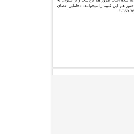
 بنا شده است امروز هم برپاست و بر ستوني به
وز هم اين کتيبه را ميخوانند: «حاملين عصاي