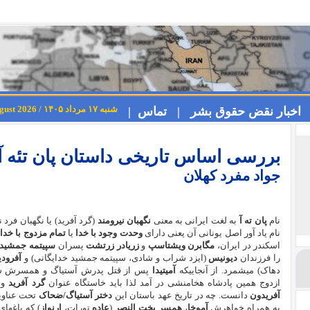
شنبه ۱۷ مرداد ۱۴۰۵ / Saturday 8th August 2026
اخبار نقض حقوق بشر |
تماس |
بررسی اساس تاریخی داستان پان تئه آ
جواد مفرد کهلان
نام
پان ته آ
به لغت ایرانی به معنی
نگهبان نیرومند
(گرد آفرید) یا نگهبان فرد 
نام یاد آور اصل یونانی آن یعنی دارای
وحدت وجود با خدا
یا
تمام مزدوج با خدا
ا
اسکندر در ایران،
مگابرن ویشتاسپ
و
زریادر زرتشت
پسران
سپیتمه جمشید
را فرزندان
دیونیس
(ایزد شراب و شادی، سپیتمه جمشید خدایگانی) و
آفرود
دهاک) میشمرد. از آنجاییکه
آمیتیدا
پس از قتل پدرش آستیاگ و همسرش س
ازدوج همین پادشاه هخامنشی در آمد لذا باید خاستگاه عنوان
گرد آفرید
وی
آفریدون
دانست. چه در تاریخ عهد باستان این
دختر آستیاگ/ضحاک
تحت عناوی
به همراه خواهرش
آموخا
،
همسر بخت النصر
(
عاده
تورات،
ارنواز
) که باغها