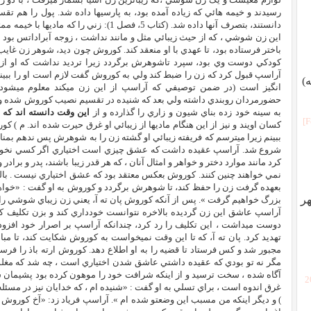
رسيدند و خيمه هائي که زياده آمده بود، به پارسيها داده شد. پول را هم تق
دانستند، بتصرف آنها داده شد. (کتاب 5، فصل 1): ز
اين زن شوشي ، که از حيث زيبائي مثل و مانند نداشت ، زوجه آبراداتس بود و
باختر فرستاده بود، تا عهدي با او منعقد کند. کوروش چون ديد، شوهر زن غايب
کودکي دوست وي بود، سپرد تاشوهرش برگردد زيرا ترديد نداشت که او از 
آراسپ قبول کرد که زن را ضبط کند ولي به کوروش گفت لازم است او را ببيني
)
انگيز است (در ضمن توصيفي که آراسپ از اين زن ميکند معلوم ميشود که
حضورمردان روبندي داشته ولي بعد که شنيده در تقسيم نصيب کوروش شده و از
به سينه خود زده بناي شيون و زاري را گذارده و از
اين وقت دانسته اند که
کسان اويند و نيز از اين هنگام ماديها از زيبائي او غرق حيرت شده اند. م )
ببينم زيرا ميترسم که فريفته زيبائي او گشته زن را به شوهرش پس ندهم بم
شروع شد. آراسپ عقيده داشت که عشق چيزي است اختياري اگر کسي نخواهد 
کرد مانند موارد دختر و خواهر و امثال آنان ، که هر قدر زيبا باشند، پدر و براد
نمي خواهند چنين کنند. کوروش بعکس معتقد بود که عشق اختياري نيست . ب
بعهده گرفت زن را حفظ کند، تا شوهرش برگردد و کوروش به او گفت : «خواه
هر
بزرگ خواهيم گرفت ». پس از آنکه کوروش پان ته آ، يعني زن زيباي شوشي را 
آراسپ عاشق اين زن گرديده بالاخره نتوانست خودداري کند و بزن تکليف کر
دوست ميداشت ، اين تکليف را رد کرد، چندانکه آراسپ بر اصرار خود افزود، 
تهديد کرد. پان ته آ، که تا اين وقت نميخواست به کوروش شکايت کند، تا مبا
مجبور شد و کس فرستاد تا قضيه را به او اطلاع دهد. کوروش ارته باذ را فرستا
مگر نه تو بودي که عقيده داشتي عاشق شدن اختياري است ، چه شد که مغ
آگاه شده ، سخت ترسيد و از اينکه شرافت خود را موهون کرده بود پشيمان 
[
غرق اندوه است ، براي تسلي به او گفت : «شنيده ام ، که خدايان نيز در مسئل
) و ديگر اينکه من مسبب اين وضعتو شده ام ». آراسپ فرياد زد: «آخ کوروش ،