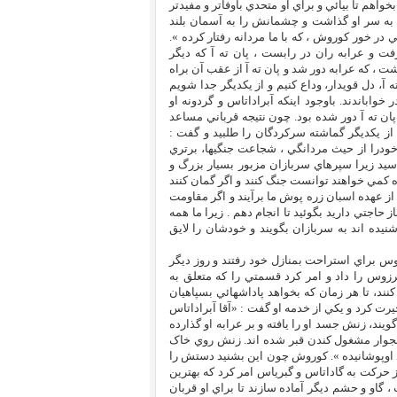
اهم تا بيائي و براي او متحدي باوفاتر و مفيدتر
به سر او گذاشت و چشمانش را به آسمان بلند
در خور کوروش ، که با ما مردانه رفتار کرده ».
فت و عرابه ران در رابست ، پان ته آ که ديگر
ت ، که عرابه دور شد و پان ته آ از عقب آن براه
 ته آ، دل قويدار، وداع کنيم و از يکديگر جدا شويم
خواباندند. باوجود اينکه آبراداتاس و گردونه او
ن ته آ دور شده بود. چون نتيجه قرباني مساعد
ز يکديگر گماشته سرکردگان را طلبيد و گفت :
 خودرا از حيث مردانگي ، شجاعت جنگيها، برتري
د زيرا سپرهاي سربازان مزبور بسيار بزرگ و
 کمي خواهند توانست جنگ کنند و اگر گمان کنند
ل از عهده اسبان زره پوش ما برآيند و اگر مقاومت
ز حاجتي داريد بگوئيد تا انجام دهم . زيرا ما همه
يده اند به سربازان بگويند و خودشان را لايق
صحبت ، کوروش و کرزوس براي استراحت بمنازل خود رفتند و روز ديگر
وس را داد و امر کرد قسمتي را که متعلق به
ند، تا هر زمان که بخواهد پاداشهائي بسپاهيان
رت کرد و يکي از خدمه او گفت : «آقا آبراداتاس
يند، زنش جسد او را يافته و بر عرابه او گذارده
ي همجوار مشغول کندن قبر شده اند. زنش روي خاک
 اوپوشانيده ». کوروش چون اين بشنيد دستش را
حرکت به گاداتاس و گبرياس امر کرد که بهترين
، گاو و حشم ديگر آماده سازند تا براي او قربان