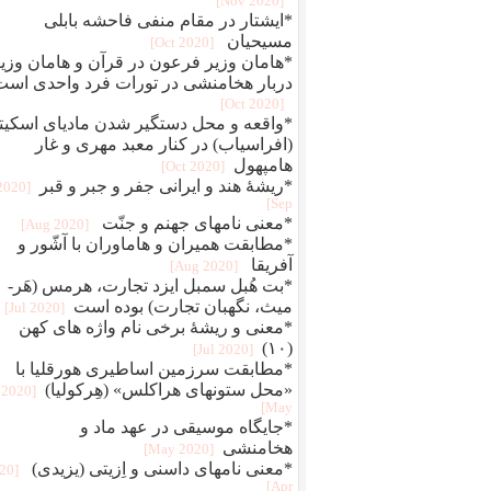
[2020 Nov]
*ایشتار در مقام منفی فاحشه بابلی
مسیحیان
[2020 Oct]
*هامان وزیر فرعون در قرآن و هامان وزی
دربار هخامنشی در تورات فرد واحدی است
[2020 Oct]
*واقعه و محل دستگیر شدن مادیای اسکیت
(افراسیاب) در کنار معبد مهری و غار
هامپهول
[2020 Oct]
*ریشۀ هند و ایرانی جفر و جبر و قبر
[2020
Sep]
*معنی نامهای جهنم و جنّت
[2020 Aug]
*مطابقت همیران و هاماوران با آشّور و
آفریقا
[2020 Aug]
*بت هُبل سمبل ایزد تجارت، هرمس (هَر-
میث، نگهبان تجارت) بوده است
[2020 Jul]
*معنی و ریشۀ برخی نام واژه های کهن
(١٠)
[2020 Jul]
*مطابقت سرزمین اساطیری هورقلیا با
«محل ستونهای هراکلس» (هِرکولیا)
[2020
May]
*جایگاه موسیقی در عهد ماد و
هخامنشی
[2020 May]
*معنی نامهای داسنی و اِزیتی (یزیدی)
020
Apr]