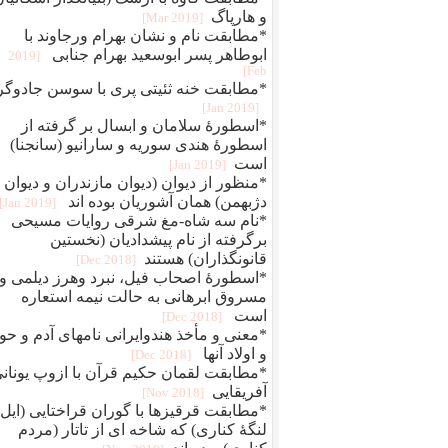
و هارپاگ
[2019 Mar]
*مطابقت نام و نشان بهرام ورجاوند با
ابوطاهر پسر ابوسعید بهرام جنابی ‏
[2019
Feb]
*مطابقت خنه ثئیتی پری با سوسن جادوگر
[2019 Jan]
*اسطورۀ سلامان و ابسال بر گرفته از
اسطورۀ هندی سوریه و سارانیو (سانجنا)
است
[2019 Jan]
*منظور از دیوان (دیوان مازندران و دیوان
دژبهمن) همان آشوریان بوده اند
[2019 Jan]
*نام سه شاه-مغ شرقی روایات مسیحی
برگرفته از نام پیشدادیان (نخستین
قانونگذاران) هستند
[2018 Dec]
*اسطورۀ اصحاب فیل، نبرد وهرز دیلمی و
مسروق ابرهانی به حالت نیمه استعاره
است
[2018 Dec]
*معنی و مأخذ هندوایرانی نامهای آدم و حوا
و اولاد آنها
[2018 Dec]
*مطابقت لقمان حکیم قرآن با ازوپ یونانی
آفریقایی
[2018 Nov]
*مطابقت قرقیزها با گوران قراختایی (ایل
لنگۀ کناری) که شاخه ای از تاتار (مردم