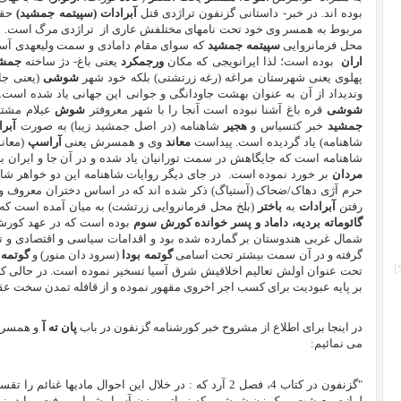
بوده اند. در خبر- داستانی گزنفون تراژدی قتل
آبرادات (سپیتمه جمشید)
حقی
مربوط به همسر وی خود تحت نامهای مختلفش عاری از تراژدی مرگ است. از
محل فرمانروایی
سپیتمه جمشید
که سوای مقام دامادی و سمت ولیعهدی آست
اران
بوده است؛ لذا ایرانویجی که مکان
ورجمکرد
یعنی باغ- دژ ساخته
جمشی
پهلوی یعنی شهرستان مراغه (رغه زرتشتی) بلکه خود شهر
شوشی
(یعنی جا
وندیداد از آن به عنوان بهشت جاودانگی و جوانی این جهانی یاد شده است.
شوشی
قره باغ آشنا نبوده است آنجا را با شهر معروفتر
شوش
عیلام مشتب
جمشید
خبر کتسیاس و
هجیر
شاهنامه (در اصل جمشید زیبا) به صورت
آبرا
شاهنامه) یاد گردیده است. پیداست
معاند
وی
و همسرش یعنی
آراسپ
(معاند
شاهنامه است که جایگاهش در سمت تورانیان یاد شده و در آن جا و ایران ب
مردان
بر خورد نموده است. در جای دیگر روایات شاهنامه این دو خواهر 
حرم آژی دهاک/ضحاک (آستیاگ) ذکر شده اند که در اساس دختران معروف وی
رفتن
آبرادات
به
باختر
(بلخ محل فرمانروایی زرتشت) به میان آمده است که 
گائوماته بردیه،
داماد و پسر خوانده کورش سوم
بوده است که در عهد کورش 
شمال غربی هندوستان بر گمارده شده بود و اقدامات سیاسی و اقتصادی و 
گرفته و در آن سمت بیشتر تحت اسامی
گوتمه بودا
(سرود دان منور) و
گوتمه 
تحت عنوان اولش تعالیم اخلاقیش شرق آسیا تسخیر نموده است. در حالی که غرب
بر پایه عبودیت برای کسب اجر اخروی مقهور نموده و از قافله تمدن 
در اینجا برای اطلاع از مشروح خبر کورشنامه گزنفون در باب
پان ته آ
و همس
می نمائیم:
"گزنفون در کتاب 4، فصل 2 آرد که : در خلال اين احوال ماديه
لوازم معيشت و يک زن شوشي ،که زيباترين زن آسيا بشمار ميرفت ، با دو زن