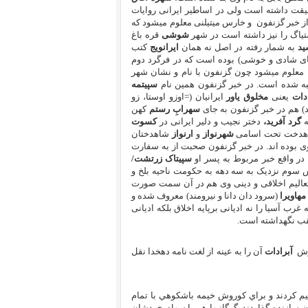
قت داشته است ولی در اساطیر ایرانی روایات
 خبر گزنفون و خارس میتیلنی معلوم میشود که
یاگ را نیز داشته است در شهر
شوشی
قره باغ
د
به شمار رفته در اصل نه همان
ایرانویج
کتب
ی شادی و خوشی) بوده است که در فرگرد دوم
 معلوم میشود چون گزنفون با نام و نشان شهر
ه شده است. در خبر گزنفون همین نام
سپیتمه
دات
یعنی
مخلوق یاور
ایرانیان (=اوزو اوستا، زو
) هم در خبر گزنفون به جای
سهرابِ رستم
کهن
ه
گرد آفرید،
دختر نجیب و دلیر ایرانی در
کسوت
شاهدخت تحت اسامی
شهرنواز
و
ارنواز
شاهدختان
 بوده اند. در خبر گزنفون صحبت از به سفارت
در واقع خبر مربوط به پسر او
سپیتاک زرتشت/
سوم نزدیک به سه دهه به حکومت ناحیه بلخ و
تعالیم اخلاقی و دینی وی هم در آن سمت صورت
مهاویرا
(سرود دان دانا و نیرومند) معروف شده و
 آسیا را نه ادیانی برپایه اخلاق بلکه ادیانی
سخت عقب نگهداشته است.
رش
آبرادات
آن را به عینه از لغت نامه دهخدا نقل
ا غنائم را تقسيم کردند و براي کوروش خيمه باشکوهي با تمام
 سازنده گذاردند. گرگانيها هم با سهام خودشان