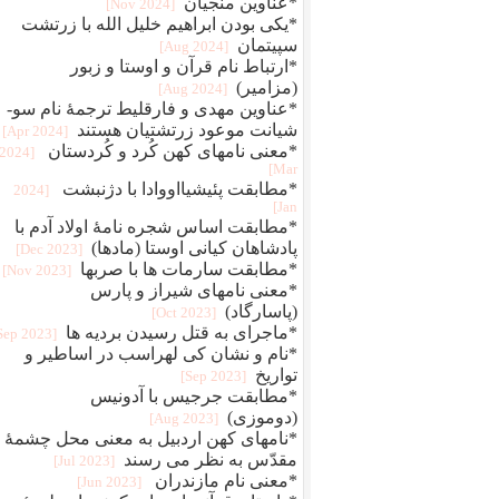
*عناوین منجیان
[2024 Nov]
*یکی بودن ابراهیم خلیل الله با زرتشت
سپیتمان
[2024 Aug]
*ارتباط نام قرآن و اوستا و زبور
(مزامیر)
[2024 Aug]
*عناوین مهدی و فارقلیط ترجمهٔ نام سو-
شیانت موعود زرتشتیان هستند
[2024 Apr]
*معنی نامهای کهن کُرد و کُردستان
[2024
Mar]
*مطابقت پئیشیااووادا با دژنبشت
[2024
Jan]
*مطابقت اساس شجره نامهٔ اولاد آدم با
پادشاهان کیانی اوستا (مادها)
[2023 Dec]
*مطابقت سارمات ها با صربها
[2023 Nov]
*معنی نامهای شیراز و پارس
(پاسارگاد)
[2023 Oct]
*ماجرای به قتل رسیدن بردیه ها
[2023 Sep]
*نام و نشان کی لهراسب در اساطیر و
تواریخ
[2023 Sep]
*مطابقت جرجیس با آدونیس
(دوموزی)
[2023 Aug]
*نامهای کهن اردبیل به معنی محل چشمهٔ
مقدّس به نظر می رسند
[2023 Jul]
*معنی نام مازندران
[2023 Jun]