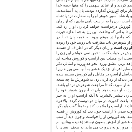
سيم کردند و از غنائم سهمي را که مغها حصه خدا
ني را که ماديها با خيمه ممتاز براي کوروش گذارده بودند، پان تِه آ ميناميدند.
 پادشاه آسور شوهر او را به سفارت نزد پادشاه
 است ، زن را به آراسپ نامي مادي ، که از زمان
کوروش درخواست خواهد کرد زن او را رد کند.
 تا بداني که وجاهت اين زن به چه اندازه حيرت
 ماديها در موقع ورود به خيمه پان ته آ در
 شوهرش بايد مفارقت يابد روبند خود را ربوده
 او زن است
و زنان ديگر که در اطراف او هستند
 کوروش در جواب گفت : «من نمي خواهم اين زن را
ناسبت اين مطلب بين آراسپ و کوروش مباحثه اي
بزني عشق ورزد، نخواهد ورزيد و امثالي ذکر
ر و ساير اقرباي نزديک عشق به آنها نمي ورزند زيرا
الحاصل آراسپ در مقابل راي کوروش تسليم شده
ي ديدکه از رد کردن زن به شوهرش ما چه نتيجه
به او سپرد، که تا مراجعت شوهرش نزد او باشد،
د به او دست دهد. پان ته آ، چون شوهر خود را
زن بيشتر پافشرد، تا آنکه آراسپ او را به جبر
دا باعث کدورت در ميان دو دوست گردد، بالاخره
د، تا آراسپ را ملامت کند و ضمناً گفت باو بگو،
لوب شدي ؟ آراسپ چون ديد که کوروش از قضيه
شد. بعد کوروش او را خواست و چون ديد آراسپ
ه عشق از لغزش مصون نيستند.(عقيده يونانيها. م
 امروز تو به ديروزت مي ماند. به ضعف انسان با