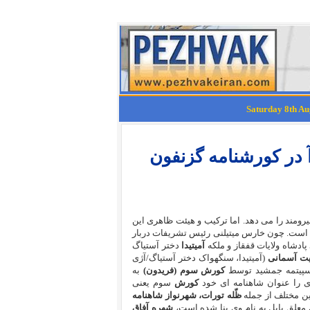
 در کورشنامه گزنفون
نیرومند را می دهد. اما ترکیب و هیئت ظاهری این
ست. چون خارس میتیلنی رئیس تشریفات دربار
پادشاه ولایات قفقاز و ملکه
آمیتیدا
دختر آستیاگ
یت آسمانی
(آمیتیدا، سنگهواک دختر آستیاگ/آژی
پیتمه جمشید توسط
کورش سوم (فریدون)
به
 را عنوان شاهنامه ای خود
کورش
سوم یعنی
ن مختلف از جمله
ظّله تورات، شهرنواز شاهنامه
ی معلق بابل به نام وی بنا شده است،
شهره آفاق