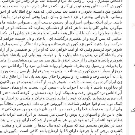
اغماض مينگري ، ولي از وقتي که مردم شنيده اند، تو از رفتار من ناراضي 
کوروش گفت :«اين وضع تو براي کاري ، که در نظر دارم ، خوب است ، بايد نزد
دشمن من دانسته بخود راه دهند، بعد سعي کني که همه نوع اطلاعات از احو
رساني . تا بتواني بيشتر در نزد دشمنان بمان ، زيرا وقتي آمدن تو نزد ما ب
باشد. براي اينکه بتواني اسراري از دشمن بدست آري ، ميتواني نقشه ما ر
ميگوئي بطور کلي باشد تا هر کدام از دشمنان پندارند که مملکت او در اب
بشتابد. معلوم است که با اين حال همه حاضر نخواهند شد قواشان را در يکجا 
عنايتي که بمن کرده و از تقصيرم درگذشته اي ، با جان و دل خدمت خواهم ک
حرکت او را شنيد، کس نزد کوروش فرستاده و پيغام داد: «اگر آراسپ بطرف
شوهر خود فرستم وقتي که او آمد، خواهي ديد که او براي تو صميمي تر از آرا
پدر پادشاه کنوني يعني پادشاه بابل ، با او دوست بود ولي اين پادشاه خواست
شوهرم پادشاه کنوني را از حيث اخلاق فاسق ميداند، بي ترديدشخصي را مانند 
را پذيرفت و رسول زن بطرف شوهر او روانه شد.اين مرد را آبراداتاس مي نا
دوهزار سوار بديدن کوروش شتافت . چون به پيش قراول پارسي رسيد، ورود خود
پان ته آ بردند. وجد و شعف زن و شوهر را حدّي نبود بعد پان ته آ از اخلاق پ
زن ابراز کرده بود، صحبت داشت . شوهرش به او گفت : بعقيده تو من اکنون چ
او بجا آورده باشم ؟ پان ته آ جواب داد: «سعي کن ، نسبت به او همان حسيات
آبراداتاس نزد کوروش رفت و همينکه او را ديد، دستش را گرفته گفت : «در از
اين چيزي نميتوانم بگويم که خود را مانند دوست و چاکر و متّحدي به اختيار تو 
کمک تو با تمام قوا خواهم شتافت ». کوروش جواب داد: «پذيرفتم ، عجالتاً من
ولي از اين ببعدتو بايد غذا را در خيمه من با دوستان خودت و من صرف کني »
ک
هاي داس دار و اسبهاي زره پوش را خيلي مي پسندد. بر اثرآن صد عرابه داس 
نظام خود انتخاب کرد و خودش بر عرابه اي سوار شد که داراي چهار مال بند
ديد، در نظرش مجسم شد که ميتوان عده مال بندها را هشت کرد و هشت جفت
کشيدن برجي که با چرخها داراي 18 پا ارتفاع باشد ک