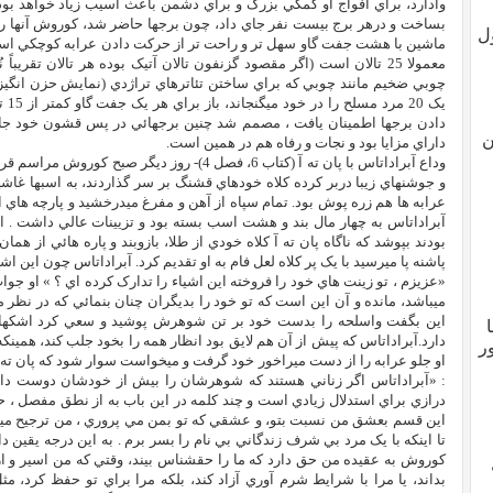
وادارد، براي افواج او کمکي بزرگ و براي دشمن باعث آسيب زياد خواهد بود. ب
بساخت و درهر برج بيست نفر جاي داد، چون برجها حاضر شد، کوروش آنها را 
ل
ماشين با هشت جفت گاو سهل تر و راحت تر از حرکت دادن عرابه کوچکي است ک
معمولا 25 تالان است (اگر مقصود گزنفون تالان آتيک بوده هر تالان تقر
چوبي ضخيم مانند چوبي که براي ساختن تئاترهاي تراژدي (نمايش حزن انگيز) ب
يک 
دادن برجها اطمينان يافت ، مصمم شد چنين برجهائي در پس قشون خود جا ده
ن
داراي مزايا بود و نجات و رفاه هم در همين است.
وداع آبراداتاس با پان ته آ (کتاب 6، فصل 4)- روز د
و جوشنهاي زيبا دربر کرده کلاه خودهاي قشنگ بر سر گذاردند، به اسبها غاشي
عرابه ها هم زره پوش بود. تمام سپاه از آهن و مفرغ ميدرخشيد و پارچه هاي 
آبراداتاس به چهار مال بند و هشت اسب بسته بود و تزيينات عالي داشت . ا
بودند بپوشد که ناگاه پان ته آ کلاه خودي از طلا، بازوبند و پاره هائي از همان
پاشنه پا ميرسيد با يک پر کلاه لعل فام به او تقديم کرد. آبراداتاس چون اين ا
«عزيزم ، تو زينت هاي خود را فروخته اين اشياء را تدارک کرده اي ؟ » او جواب 
ميباشد، مانده و آن اين است که تو خود را بديگران چنان بنمائي که در نظر 
اين بگفت واسلحه را بدست خود بر تن شوهرش پوشيد و سعي کرد اشکهائي 
دارد.آبراداتاس که پيش از آن هم لايق بود انظار همه را بخود جلب کند، همين
ر
او جلو عرابه را از دست ميراخور خود گرفت و ميخواست سوار شود که پان ته آ
: «آبراداتاس اگر زناني هستند که شوهرشان را بيش از خودشان دوست دار
درازي براي استدلال زيادي است و چند کلمه در اين باب به از نطق مفصل ، 
اين قسم بعشق من نسبت بتو، و عشقي که تو بمن مي پروري ، من ترجيح ميدهم
تا اينکه با يک مرد بي شرف زندگاني بي نام را بسر برم . به اين درجه يقين 
کوروش به عقيده من حق دارد که ما را حقشناس بيند، وقتي که من اسير و از
بداند، يا مرا با شرايط شرم آوري آزاد کند، بلکه مرا براي تو حفظ کرد، مث