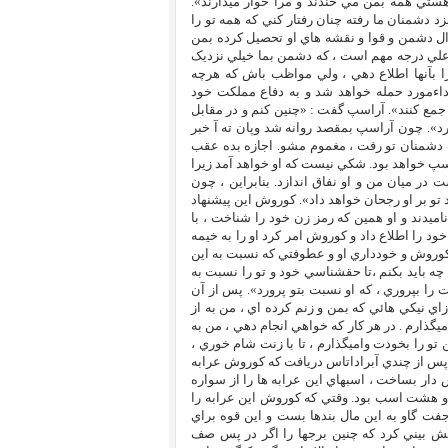
هستي همه بمن مي خندند و مرا خوار ميدارند».
 دشمنان ما رفته چنان رفتار کني که همه تو را
ال دشمن و قوا و نقشه هاي او تحصيل کرده بمن
ه اعلي درجه مهم است ، که دشمن بما خيلي نزديک
ا بآنها اطلاع دهي ، ولي مواظب باش که هرچه
تداءمورد حمله خواهد شد و به دفاع مملکت خود
جمع کنند». آراسپ گفت : «چنين کنم و در مقابل
رد». چون آراسپ بمقصد روانه شد وپان ته آ خبر
 دشمنان تو رفت ، مغموم مشو. اجازه بده عقب
سپ خواهد بود. شکي نيست که او خواهد آمد زيرا
 در ميان من و او نفاق اندازد. بنابراين ، چون
تو بر او رجحان خواهد داد». کوروش اين پيشنهاد
ميدند و او همين که رمز زن خود را شناخت ، با
 را اطلاع داد و کوروش امر کرد او را به خيمه
اک کوروش و خودداري او و عطوفتي که نسبت به اين
ه بايد بکنم ،تا حقشناسي خود و تو را نسبت به
 را بپروري ، که او نسبت بتو پرورد». پس از آن
اي نيکي هائي که بمن و زنم کرده اي ، من به از
ميگذارم . در هر کار که خواهي انجام دهي ، من به
 تو را بخودت واميگذارم ، تا با زنت شام خوري ،
. پس از چندي آبراداتاس دريافت که کوروش عرابه
دار بساخت ، اسبهاي اين عرابه ها را از سواره
 و هشت اسب بود. وقتي که کوروش اين عرابه را
 گاو به اين مال بندها بست و اين قوه براي
افي است . کوروش پيش بيني کرد که چنين برجها را اگر در پس صف