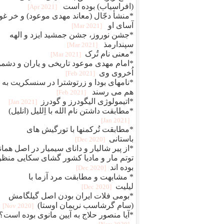
(افراسیاب) بوده است
[2021 Apr]
*منشأ دجّال (معاند مهدی موعود) و خر غو
آسای او
[2021 Mar]
*جشن نوروز، جشن جمشید ایزد و الهه
سپندارمذ
[2021 Mar]
*معنی نام تُرک
[2021 Mar]
*امام مهدی موعود تاریخی و یاران و دشم
اُخروی وی
[2021 Feb]
*نامهای بودا و زرتوشترا در سنسکریت به
هم می رسند
[2021 Feb]
*اتیمولوژی الیگودرز و گودرز
[2021 Jan]
*مطابقت داشتن نام الله با اِللیل (انلیل)
[2021 Jan]
*مطابقت تُرکمنها با تورگیش های
باستانی
[2020 Dec]
*از پیر شالیار و دانای سیمیار در اصل همانا
توتم مار و مادیا کشور گشای سکایی منظو
بوده اند
[2020 Dec]
* مشابهت و مطابقت مرد آزما با
لیلیت
[2020 Dec]
*بومی فلات ایران بودن اصل گیلگامش
(سام گرشاسب نریمان اوستا)
[2020 Nov]
*آیا منصور حلاج به آیین مانوی بوده است؟