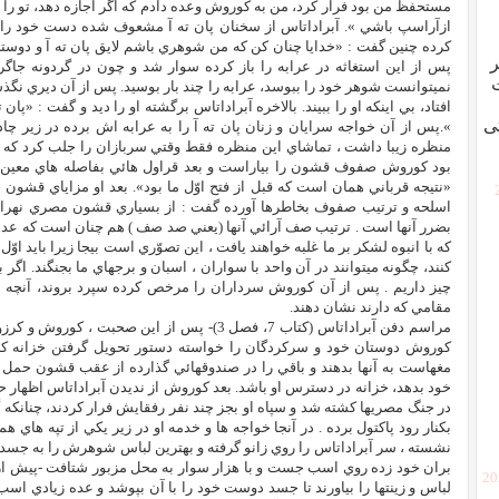
مستحفظ من بود فرار کرد، من به کوروش وعده دادم که اگر اجازه دهد، تو را بخو
ازآراسپ باشي ». آبراداتاس از سخنان پان ته آ مشعوف شده دست خود را 
کرده چنين گفت : «خدايا چنان کن که من شوهري باشم لايق پان ته آ و دوستي 
ر
پس از اين استغاثه در عرابه را باز کرده سوار شد و چون در گردونه جاگر
نميتوانست شوهر خود را ببوسد، عرابه را چند بار بوسيد. پس از آن ديري نگذش
افتاد، بي اينکه او را ببيند. بالاخره آبراداتاس برگشته او را ديد و گفت : «پان
ی
».پس از آن خواجه سرايان و زنان پان ته آ را به عرابه اش برده در زير چادر 
منظره زيبا داشت ، تماشاي اين منظره فقط وقتي سربازان را جلب کرد که پا
بود کوروش صفوف قشون را بياراست و بعد قراول هائي بفاصله هاي معين ا
«نتيجه قرباني همان است که قبل از فتح اوّل ما بود». بعد او مزاياي قشون
اسلحه و ترتيب صفوف بخاطرها آورده گفت : از بسياري قشون مصري نهراسي
بضرر آنها است . ترتيب صف آرائي آنها (يعني صد صف ) هم چنان است که عده
که با انبوه لشکر بر ما غلبه خواهند يافت ، اين تصوّري است بيجا زيرا بايد اوّ
کنند، چگونه ميتوانند در آن واحد با سواران ، اسبان و برجهاي ما بجنگند. اگر با
چيز داريم . پس از آن کوروش سرداران را مرخص کرده سپرد بروند، آنچه شن
مقامي که دارند نشان دهند.
مراسم دفن آبراداتاس (کتاب 7، فصل 3)- پس از اين 
کوروش دوستان خود و سرکردگان را خواسته دستور تحويل گرفتن خزانه کرز
مغهاست به آنها بدهند و باقي را در صندوقهائي گذارده از عقب قشون حمل کن
خود بدهد، خزانه در دسترس او باشد. بعد کوروش از نديدن آبراداتاس اظهار حي
در جنگ مصريها کشته شد و سپاه او بجز چند نفر رفقايش فرار کردند، چنانکه گو
بکنار رود پاکتول برده . در آنجا خواجه ها و خدمه او در زير يکي از تپه ها
نشسته ، سر آبراداتاس را روي زانو گرفته و بهترين لباس شوهرش را به جسد
بران خود زده روي اسب جست و با هزار سوار به محل مزبور شتافت -پيش از 
[2
لباس و زينتها را بياورند تا جسد دوست خود را با آن بپوشد و عده زيادي اسب 