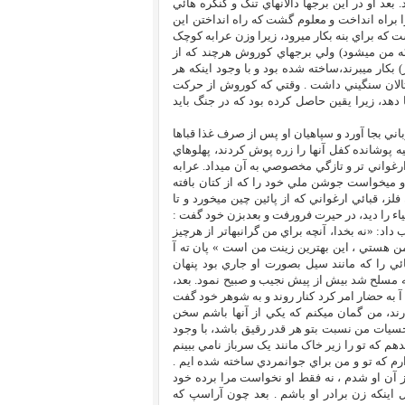
عد او در اين برجها دالانهاي تنگ و کنگره هائي
براه انداخت و معلوم گشت که راه انداختن اين
ه براي بنه بکار ميرود، زيرا وزن عرابه کوچک
يباً نُه من ميشود) ولي برجهاي کوروش هرچند که از
کار ميبرند،ساخته شده بود و با وجود اينکه هر
20 مرد مسلح را در خود ميگنجاند، باز براي هر يک جفت گاو کمتر از 15 تالان سنگيني داشت . وقتي که کوروش از حرکت
د، زيرا يقين حاصل کرده بود که در جنگ بايد
يگر صبح کوروش مراسم قرباني بجا آورد و سپاهيان او پس از صرف غذا قباها
ه پوشانده کفل آنها را زره پوش کردند، پهلوهاي
ارغواني تر و تازگي مخصوصي به آن ميداد. عرابه
و ميخواست جوشن ملي خود را که از کتان بافته
 فلز، قبائي ارغواني که از پائين چين ميخورد و تا
شياء را ديد، در حيرت فرورفت و بعدبزن خود گفت :
داد: «نه بخدا، آنچه براي من گرانبهاتر از هرچيز
من هستي ، اين بهترين زينت من است » پان ته آ
را که مانند سيل بصورت او جاري بود پنهان
که مسلح شد بيش از پيش نجيب و صبيح نمود. بعد،
 به حضار امر کرد کنار روند و به شوهر خود گفت
ند، من گمان ميکنم که يکي از آنها باشم سخن
حسيات من نسبت بتو هر قدر رقيق باشد، با وجود
 که تو را زير خاک مانند يک سرباز نامي ببينم
دارم که تو و من براي جوانمردي ساخته شده ايم .
 آن او شدم ، نه فقط او نخواست مرا برده خود
ل اينکه زن برادر او باشم . بعد چون آراسپ که