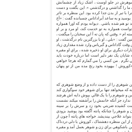
 شوهرش در جلو اوست ، اشک زياد از چشمانش
 ما را گذاشتي و درگذشتي ». اين بگفت و دست
ا تبر از بدن جدا کرده بود. اين منظره بر تاثر
بوسيد و به ساعد آبراداتاس چسبانده گفت : «آخ
و هم شده باشي . ديوانه بودم که اورا همواره
خواست همواره به تو خدمت کند، او مرد و بر او
ته ام ». وقتي که پان ته آ اين سخنان را ميگفت ،
گفت : «بلي ، او با بزرگترين نام درگذشت ، او
ين وقت گاداتاس و گبرياس وارد شده مقداري زياد
رات ديگري براي او ذخيره شده ، براي او مقبره
 شايان يک نفر دلير است اما درباره خودت بايد
ي نگرم . من کسي را مي گمارم که هرجا خواهي
«کوروش ! بيهوده بخود رنج مده من از تو پنهان
ين شوهري را از دست داده و از وضع شوهري که
انه که ميخواهد تنها براي شوهر خود سوگواري کند
ن و شوهرم را با يک قالي بپوش دايه اش هرچند
 ندارد جز آنکه خانمش را برآشفته ميکند نشست
 داشت کشيده ضربتي بخود زد و سرش را بر سينه
 شوهر را چنانکه پانته آگفته بود پوشيد بزودي
تواند علاجي بينديشد. خواجه هاي پانته آ چون از
س از اين منظره دهشتناک ، کوروش با دلي دردناک
دفن باشکوهي براي زن و شوهر بعمل آمد و مقبره