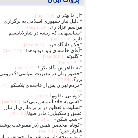
*از ما بهتران
[2020 Aug]
* دلیل نیاز جمهوری اسلامی به برگزاری
مراسم عزاداری
[2020 Aug]
*سياستهايى كه ريشه در شارلاتانيسم
دارند
[2019 Aug]
*حكم دادگاه فردا
[2019 May]
*آقاي خامنه‌ای بايد ديه بدهد!
[2019 May]
* گلبوته
[2019 May]
*
[2019 Apr]
*به ظاهرش نگاه نکن!
[2017 Aug]
*حضور زنان در مدیریت سیاسی!؟ دروغی
بزرگ‎
[2017 Feb]
*مردم تهران پس از فاجعه‌ی پلاسکو
[2017
Jan]
*دوستی ِ تفاوتها
[2016 Jul]
*کسی به جلاد التماس نمی‌کند
[2016 Jun]
*تسلیت و تعظیم در برابر مادری از تبار ِ
عشق و شکیبایی: مادر صونا‎
[2016 Jan]
*«شب شکن»
[2015 Jul]
*کوتاه. مختصر. همین (در ممنوعیت پوشی
شلوار جین)
[2015 Jun]
*زندایی بچه دار نمی شد اما وجودش پر از