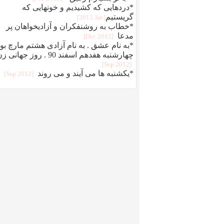
*دردهایی که کشیدیم و خونهایی که
گریستیم‎
[2013 Jan]
*خطاب به روشنفکران و آزادیخواهان پر
مدعا
[2012 Dec]
*به نام عشق . به نام آزادی هشتم مارچ بود
چهارشنبه هفدهم اسفند 90 . روز جهانی
[2012 Sep]
*یکشنبه ها می آیند و می روند
[2012 Sep]