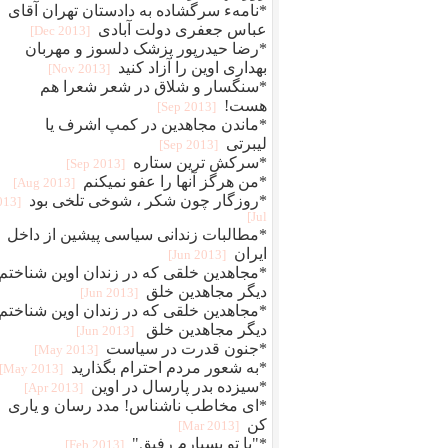
*نامهء سرگشاده به دادستان تهران آقای
عباس جعفری دولت آبادی
[2013 Dec]
*رضا حیدرپور پزشک دلسوز و مهربان
بهداری اوین را آزاد کنید
[2013 Nov]
*سنگسار و شلاق در شعر شعرا هم
هست!
[2013 Sep]
*ماندن مجاهدین در کمپ اشرف یا
لیبرتی
[2013 Sep]
*سرکش ترین ستاره
[2013 Sep]
*من هرگز آنها را عفو نمیکنم
[2013 Aug]
*روزگار چون شکر ، شوخی تلخی بود
2013
Jul]
*مطالبات زندانی سیاسی پیشین از داخل
ایران
[2013 Jun]
*مجاهدین خلقی که در زندان اوین شناختم 
دیگر مجاهدین خلق
[2013 Jun]
*مجاهدین خلقی که در زندان اوین شناختم 
دیگر مجاهدین خلق
[2013 Jun]
*جنون قدرت در سیاست
[2013 May]
*به شعور مردم احترام بگذارید
[2013 May]
*سیزده بدر پارسال در اوین
[2013 Apr]
*ای مخاطب ناشناس! مدد رسان و یاری
کن
[2013 Mar]
*"با تو بسیارم رفیق"
[2013 Feb]