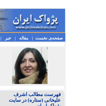
صفحه‌ی نخست |
مقاله |
خبر |
فهرست مطالب اشرف
علیخانی (ستاره) در سایت
پژواک ایران