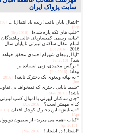
سایت پژواک ایران
*انتقال پایان یافت! زنده باد انتقال! ...
2016
Sep]
*قلب های تکه پاره شده!
[2016 Sep]
*بیانیه رسمی کمیساریای عالی پناهندگان :
اتمام انتقال ساکنان لیبرتی تا پایان سال
2016
[2016 Jul]
*آیا آرزوهای شهرام احمدی محقق خواهد
شد؟
[2016 Jul]
* نرگس محمدی، زنی ایستاده بر
بیداد!
[2016 Jun]
* به بهانه ویدئوی یک دخترک نابغه!
[2016
Jun]
*شیما بابایی دختری که نمیخواهد بی تفاوت
باشد!
[2016 May]
*جان ساکنان لیبرتی یا اموال کمپ لیبرتی،
کدام مهمتر است؟
[2016 Apr]
*«ستایش» این دخترک کوچک افغان
[2016
Apr]
*کتاب «همه می میرند» از سیمون دوبووار
[2016 Apr]
*انفجار! در انفجار!
[2016 Mar]