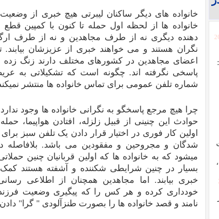
خانواده های دیگر ساکنان لیبرتی هیچ خبری از وضعیت 
خانواده ها از لحظه اول حمله تا کنون با کمپین قط
دهنده دیگری نه از طرف مجاهدین و نه از طرف ارگانه
[
نگران هستند و می خواهند خبری از عزیزشان بیابند. ت
اعضای مجاهدین در کشورهای مختلف دارند زنگ زده ا
پاسخی نگرفته اند. چگونه است که تشکیلاتی به عری
شماره تلفن عمومی برای تماس خانواده ها منتشر نمیکند
چرا هیچ مرجع پاسخگو به نگرانی خانواده ها وجود ندارد
حوادث این چنینی از قبیل زلزله، افتادن هواپیما، حمله
اولین کار فوری در اختیار قرار دادن یک تلفن سبز برای
شدگان و مجروحین و مفقودین می باشد. بلافاصله د
میشود که به خانواده ها که اولین قربانیان چنین حمل
بسیار در چنین شرایطی شکننده و آشفته هستند کمک می
خبری بیابند. اما مجاهدین همچنان از اطلاعی رسانی
خودداری کرده و هر کس را که پیگیری وضعیت فرزن
نامند و قصد خانواده ها را بصورت طنزآلودی " گرا" دادن