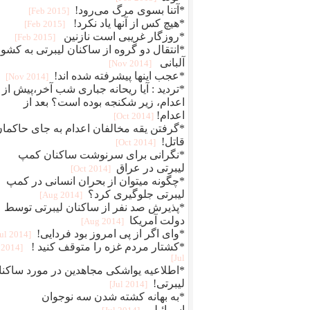
*آتنا بسوی مرگ می‌رود!
[2015 Feb]
*هیچ کس از آنها یاد نکرد!
[2015 Feb]
*روزگار غریبی است نازنین
[2015 Feb]
*انتقال دو گروه از ساکنان لیبرتی به کشو
آلبانی
[2014 Nov]
*عجب اینها پیشرفته شده اند!
[2014 Nov]
*تردید : آیا ریحانه جباری شب آخر،پیش از
اعدام، زیر شکنجه بوده است؟ بعد از
اعدام!
[2014 Oct]
*گرفتن یقه مخالفان اعدام به جای حاکما
قاتل!
[2014 Oct]
*نگرانی برای سرنوشت ساکنان کمپ
لیبرتی در عراق
[2014 Oct]
*چگونه میتوان از بحران انسانی در کمپ
لیبرتی جلوگیری کرد؟
[2014 Aug]
*پذیرش صد نفر از ساکنان لیبرتی توسط
دولت آمریکا
[2014 Aug]
*وای اگر از پی امروز بود فردایی!
[2014 Jul]
*کشتار مردم غزه را متوقف کنید !
[2014
Jul]
*اطلاعیه یواشکی مجاهدین در مورد ساکنا
لیبرتی!
[2014 Jul]
*به بهانه کشته شدن سه نوجوان
اسرائیلی