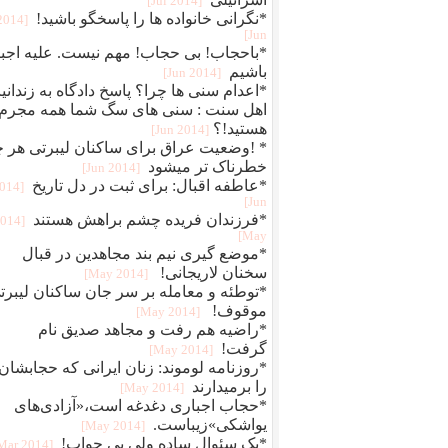
[2014 Jul]
*نگرانی خانواده ها را پاسخگو باشید!
[2014
Jun]
*باحجاب! بی حجاب! مهم نیست. علیه اجبا
باشیم
[2014 Jun]
*اعدام سنی ها چرا؟ پاسخ دادگاه به زندانی
اهل سنت : سنی های سگ شما همه مجرم
هستید!؟
[2014 Jun]
* !وضعیت عراق برای ساکنان لیبرتی هر 
خطرناک تر میشود
[2014 Jun]
*عاطفه اقبال: برای ثبت در دل تاریخ
2014
Jun]
*فرزندان فریده چشم براهش هستند
2014
May]
*موضع گیری نیم بند مجاهدین در قبال
سخنان لاریجانی!
[2014 May]
*توطئه و معامله بر سر جان ساکنان لیبرت
موقوف!
[2014 May]
*راضیه هم رفت و مجاهد صدیق نام
گرفت!
[2014 May]
*روزنامه لوموند: زنان ایرانی که حجابشان
را برمیدارند
[2014 May]
*حجاب اجباری دغدغه است،«آزادی‌های
یواشکی»زیباست.
[2014 May]
*یک سئوال ساده ولی بی جواب!
[2014 Mar]