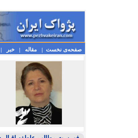
صفحه‌ی نخست |
مقاله |
خبر |
فهرست مطالب عاطفه اقبال د