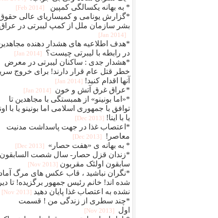
* به بهانه یکسالگی کمپین
[2014 Feb]
*گزارش یونامی و کمیساریای عالی حقوق
بشر سازمان ملل از کمپ لیبرتی در عراق
[2014 Jan]
*هدف اطلاعیه های هشدار دهنده مجاهدین
در رابطه با لیبرتی چیست؟
[2014 Jan]
*هشدار جدی : ساکنان لیبرتی در معرض
خطر قتل عام قرار دارند! برای خروج سری
آنها اقدام کنید!
[2014 Jan]
*عراق غرق آتش و خون
[2014 Jan]
*«اما بونینو» از همبستگی با مجاهدین تا
توافق با جمهوری اسلامی اما بونینو یا با اونا
یا با اینا!
[2013 Dec]
*اعتصاب غذا در جهت پاسداشت مدنیت
معاصر!
[2013 Dec]
* به بهانه ی «هفت حصار»
[2013 Dec]
*زندان قزل حصار- سال شصت السابقون
سابقون اولئک مقربون
[2013 Nov]
*نگران نباشید ، قاب عکس های مرگ آماد
شده اند! خانم رئیس جمهور برگزیده! تا دیر
نشده به اعتصاب غذا پایان دهید
[2013 Nov]
*چند سطری از زندگی من ! قسمت
اول
[2013 Nov]