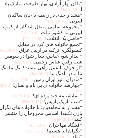
*تا آن بهار آزادی، بهار طبیعت مبارک باد
!
[2016 Mar]
*هشدار جدی در رابطه با جان ساکنان
لیبرتی!
[2016 Mar]
*مجموعه اسامی منتقل شدگان از کمپ
لیبرتی به کشور ثالث
[2016 Feb]
*حاصل یک انقلاب!
[2016 Feb]
*تجمع خانواده های کرد در مقابل
کنسولگری ترکیه در اربیل عراق
[2016 Feb]
* بیدار شو، عباس، بیدار شو! در سومین
شب رفتن عباس رحیمی
[2016 Jan]
*از حرف تا عمل راهی نیست! ننگ ما ننگ
ما مادر الدنگ ما
[2016 Jan]
*مادران دلیر ایران زمین!
[2016 Jan]
*چهارصد خانواده ی بی نام و نشان!
[2015
Dec]
* نمایشنامه چند پرده ای!
[2015 Dec]
*شب تاریک پاریس!
[2015 Nov]
*هشدار به مجاهدین : با خانواده های نگران
بازی نکنید! اسامی مجروحان را منتشر
کنید
[2015 Nov]
*قتلگاه مهاجران
[2015 Apr]
*نگران آتنا هستم!
[2015 Mar]
*تولد
[2015 Feb]