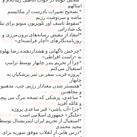
امثالهم
[2025 May]
* تصحیح تعبیرات نادرست از مکانیسم
ماشه و سرنوشت رژیم
[2025 Apr]
*سقوط تاسف آور تلویزیون منوتو برای تبلی
یک صادراتی
[2025 Apr]
*انتقاد از تبعیض رسانه‌های برون‌مرزی و
روزنامه‌نگارهای «آچار فرانسه‌ای»
[2025
Feb]
*چرخش ناگهانی و هشداردهنده رضا پهلوی
به «راست افراطی»
[2025 Feb]
*چرا از تحریم بندر چابهار توسط ترامپ
استقبال می‌کنم
[2025 Feb]
*پروژه فریب سفر بی ثمر پزشکیان به
چابهار
[2025 Jan]
*همبستر شدن معنادار رژیم, چپ, مذهبیو
و مجاهدین
[2025 Jan]
* ساعدی، پزشکی که نسخه مرگ می پیچی
و غائله آفرید
[2024 Dec]
*چرا «آب پاشی» قبر ساعدی پروژه
«جلنگر» جمهوری اسلامی است
[2024 Dec]
*استقبال از تحریم ایران اینترنشنال توسط
مجید محمدی
[2024 Dec]
*درس هایی از انقلاب موفق سوریه برای