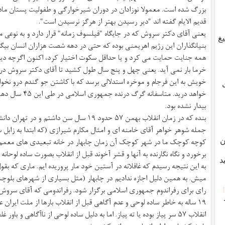
قدیم الایام گفته اند "دیر رسیدن بهتر از هرگز نرسیدن است".
یعنی آقای دکتر سروش که در جایگاه "فیلسوف زمانه" قرار دارد و به نوع
غ
بنیانگذاران این رژیم اهریمنی بوده که حتی در دهه شصت هزاران انسان بیگنا
همه جنایت حمایت می کرد و یا حداقل سکوت اختیار کرد، اکنون اگرچه دیر، 
خرما بار نمی آید. یعنی چهل و پنج سال طول کشید تا آقای دکتر سروش د
خویش به این فرجام و موخره استدلالی برسد که با کاشتن جو گندم درو نخواه
خواهد درید. متاسفا
بیدار نشده بود.
بنده که در زمان انقلاب بهمن ۵٧ حدود ١٩ سال سن 
جمله شوهر خواهر آقای خامنه ای و امثال مکارم شیرازی (که ابتدا به زابل 
کوچه کوچک ما در شهر کوچک آن زمان چابهار در خانه تبعیدی های معمم 
ن
برخورد و نگاه نگارنده به آنها و قشر آخوند قبل از انقلاب بصورت ساده لوحانه
د
به این نتیجه رسیدم که غافلانه در آستین خود مار پروریده ایم. ماری که 
میش. به همین دلیل اجازه ندادیم در چابهار (مثل بسیاری از شهرهای بل
رای برای رفراندوم جمهوری اسلامی برگزار شود. رفراندومی که آقای سروش
١٩ ساله به خاطر ساده لوحی و عدم آگاهی قبل از انقلاب بارها از ملت ایران