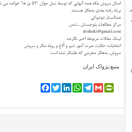
امثال سروش بلکه همه آنهایی که تو
برباد رفته بعدی بدهکار هستند.
ر
عبدالستار دوشوکی
مرکز مطالعات بلوچستان ـ لندن
doshoki@gmail.com
لینک مقالات مربوطه اخیر نگارنده
انتخابات؛ حکایت عبرت آموز شیر و اُلاغ و روباه مکار و سروش
سروش، بدهکار مجرمی که طلبکار شده است
منبع:پژواک ایران
Facebook
Twitter
LinkedIn
WhatsApp
Telegram
PrintFriendly
Gmail