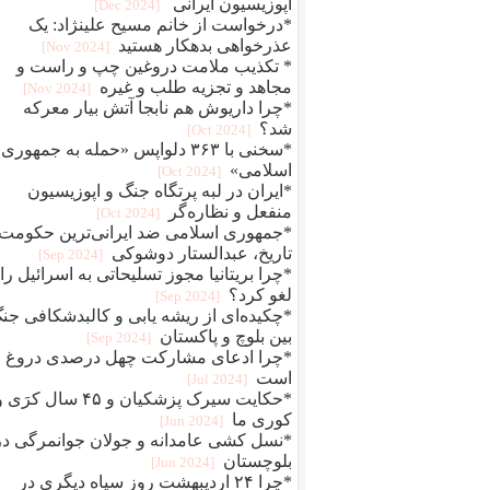
اپوزیسیون ایرانی
[2024 Dec]
*درخواست از خانم مسیح علینژاد: یک
عذرخواهی بدهکار هستید
[2024 Nov]
* تکذیب ملامت دروغین چپ و راست و
مجاهد و تجزیه طلب و غیره
[2024 Nov]
*چرا داریوش هم نابجا آتش بیار معرکه
شد؟
[2024 Oct]
*سخنی با ۳۶۳ دلواپس «حمله به جمهوری
اسلامی»
[2024 Oct]
*ایران در لبه پرتگاه جنگ و اپوزیسیون
منفعل و نظاره‌گر
[2024 Oct]
*جمهوری اسلامی ضد ایرانی‌ترین حکومت
تاریخ، عبدالستار دوشوکی
[2024 Sep]
*چرا بریتانیا مجوز تسلیحاتی به اسرائیل را
لغو کرد؟
[2024 Sep]
*چکیده‌ای از ریشه یابی و کالبدشکافی جن
بین بلوچ و پاکستان
[2024 Sep]
*چرا ادعای مشارکت چهل درصدی دروغ
است
[2024 Jul]
*حکایت سیرک پزشکیان و ۴۵ سال کرَی
کوری ما
[2024 Jun]
*نسل کشی عامدانه و جولان جوانمرگی در
بلوچستان
[2024 Jun]
*چرا ۲۴ اردیبهشت روز سیاه دیگری در