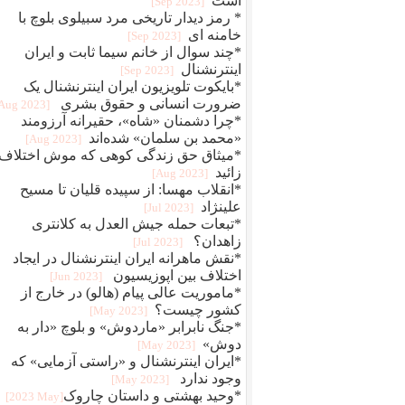
است
[2023 Sep]
* رمز دیدار تاریخی مرد سبیلوی بلوچ با
خامنه ای
[2023 Sep]
*چند سوال از خانم سیما ثابت و ایران
اینترنشنال
[2023 Sep]
*بایکوت تلویزیون ایران اینترنشنال یک
ضرورت انسانی و حقوق بشری
[2023 Aug]
*چرا دشمنان «شاه»، حقیرانه آرزومند
«محمد بن سلمان» شده‌اند
[2023 Aug]
*میثاق حق زندگی کوهی که موش اختلاف
زائید
[2023 Aug]
*انقلاب مهسا: از سپیده قلیان تا مسیح
علینژاد
[2023 Jul]
*تبعات حمله جیش العدل به کلانتری
زاهدان؟
[2023 Jul]
*نقش ماهرانه ایران اینترنشنال در ایجاد
اختلاف بین اپوزیسیون
[2023 Jun]
*ماموریت عالی پیام (هالو) در خارج از
کشور چیست؟
[2023 May]
*جنگ نابرابر «ماردوش» و بلوچ «دار به
دوش»
[2023 May]
*ایران اینترنشنال و «راستی آزمایی» که
وجود ندارد
[2023 May]
*وحید بهشتی و داستان چاروک‎‎
[2023 May]