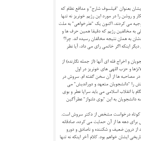
ایشان بعنوان "فیلسوف شارح" و مدافع نظام که
 و روشن را در مورد این رژیم خونریز نه تنها
 توجیه می کردند، اکنون یک "عذرخواهی" به ملت
الی به مخالفین رژیم که دقیقا همین حرف ها و
ان به همان نتیجه مخالفان رسیده اند. چرا؟
یگر اینکه اگر خاتمی رای می داد، آیا نظر
ان و اخراج فله ای آنها (از جمله نگارنده) از
نژها و حزب اللهی های خونریز در اول
ده ام و در مصاحبه ها از آن سخن گفته ام. سروش در
 را "دانشجویان متعهد و دوراندیش" می
 با انقلاب اسلامی می باید سراپا عطر و بوی
ه دانشجویان به این "بوی دلنواز" عطرآگین
اله کوتاه درخواست مشخص از دکتر سروش است.
رای دهه ها از آن حمایت می کرده، صادقانه
 از درون ضعیف و شکننده و ناصادق و دورو
ی ایشان خواهم بود. کلام آخر اینکه نه تنها