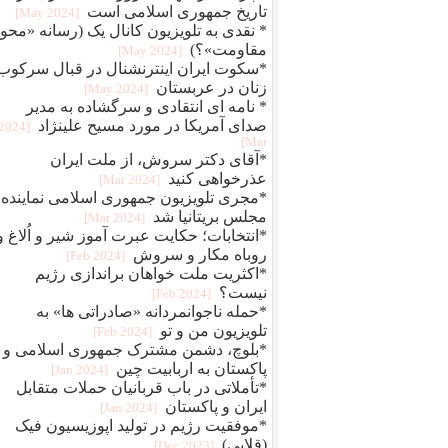
تاریخ جمهوری اسلامی است
[2024 May]
* نقدی به تلویزیون کانال یک (رسانه «محو
مقاومت»؟)
[2024 May]
*سکوت ایران اینترنشنال در قبال سرکوب
زنان در عربستان
[2024 May]
* نامه ای انتقادی و سرگشاده به مدیر
صدای آمریکا در مورد مسیح علینژاد
[2024
Mar]
*آقای دکتر سروش، از ملت ایران
عذرخواهی کنید
[2024 Mar]
*مجری تلویزیون جمهوری اسلامی نماینده
مجلس بریتانیا شد
[2024 Mar]
*انتخابات؛ حکایت عبرت آموز شیر و اُلاغ و
روباه مکار و سروش
[2024 Feb]
*اکثریت ملت خواهان براندازی رژیم
نیست؟
[2024 Feb]
*حمله ناجوانمردانه «صادراتی ها» به
تلویزیون من و تو
[2024 Feb]
*بلوچ، دشمن مشترک جمهوری اسلامی و
پاکستان به اربابیت چین
[2024 Jan]
*تأملاتی در باب قربانیان حملات متقابل
ایران و پاکستان
[2024 Jan]
*موفقیت رژیم در تولید اپوزیسیون فیک
(قلابی)
[2023 Dec]