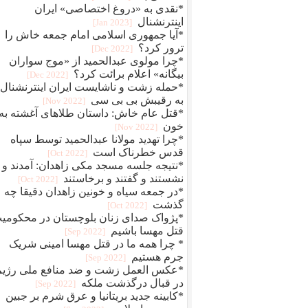
*نقدی به «دروغ اختصاصی» ایران
اینترنشنال
[2023 Jan]
*آیا جمهوری اسلامی امام جمعه خاش را
ترور کرد؟
[2022 Dec]
*چرا مولوی عبدالحمید از «موج سواران
بیگانه» اعلام برائت کرد؟
[2022 Dec]
*حمله زشت و ناشایست ایران اینترنشنال
به رقیبش بی بی سی
[2022 Nov]
*قتل عام خاش: داستان طلاهای آغشته به
خون
[2022 Nov]
*چرا تهدید مولانا عبدالحمید توسط سپاه
قدس خطرناک است
[2022 Oct]
*نتیجه جلسه مسجد مکی زاهدان: آمدند و
نشستند و گفتند و برخاستند
[2022 Oct]
*در جمعه سیاه و خونین زاهدان دقیقا چه
گذشت
[2022 Oct]
*پژواک صدای زنان بلوچستان در محکومی
قتل مهسا باشیم
[2022 Sep]
* چرا همه ما در قتل مهسا امینی شریک
جرم هستیم
[2022 Sep]
*عکس العمل زشت و ضد منافع ملی رژیم
در قبال درگذشت ملکه
[2022 Sep]
*کابینه جدید بریتانیا و عرق شرم بر جبین