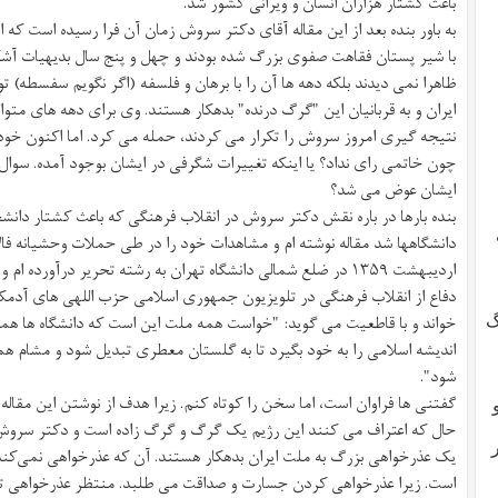
باعث کشتار هزاران انسان و ویرانی کشور شد.
به باور بنده بعد از این مقاله آقای دکتر سروش زمان آن فرا رسیده است که 
با شیر پستان فقاهت صفوی بزرگ شده بودند و چهل و پنج سال بدیهیات آشکار
ظاهرا نمی دیدند بلکه دهه ها آن را با برهان و فلسفه (اگر نگویم سفسطه)
ایران و به قربانیان این "گرگ درنده" بدهکار هستند. وی برای دهه های متو
نتیجه گیری امروز سروش را تکرار می کردند، حمله می کرد. اما اکنون خودش
چون خاتمی رای نداد؟ یا اینکه تغییرات شگرفی در ایشان بوجود آمده. سوال د
ایشان عوض می شد؟
بنده بارها در باره نقش دکتر سروش در انقلاب فرهنگی که باعث کشتار دانشجوی
دانشگاهها شد مقاله نوشته ام و مشاهدات خود را در طی حملات وحشیانه فالا
اردیبهشت ١۳۵٩ در ضلع شمالی دانشگاه تهران به رشته تحریر درآور
دفاع از انقلاب فرهنگی در
تلویزیون جمهوری اسلامی
حزب اللهی های آدمکش
خواند و با قاطعیت می گوید: "خواست همه ملت این است که دانشگاه ها همگام
گ
اندیشه اسلامی را به خود بگیرد تا به گلستان معطری تبدیل شود و مشام هم
شود".
گفتنی ها فراوان است، اما سخن را کوتاه کنم. زیرا هدف از نوشتن این مق
 و
حال که اعتراف می کنند این رژیم یک گرگ و گرگ زاده است و دکتر سروش ب
یک عذرخواهی بزرگ به ملت ایران بدهکار هستند. آن که عذرخواهی نمی‌کند
است. زیرا عذرخواهی کردن جسارت و صداقت می طلبد. منتظر عذرخواهی تاریخ