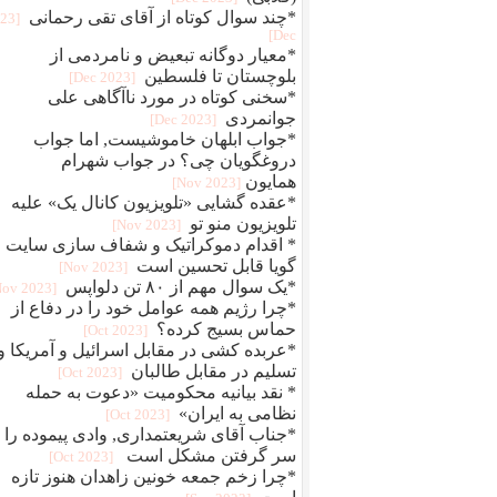
*چند سوال کوتاه از آقای تقی رحمانی
023
Dec]
*معیار دوگانه تبعیض و نامردمی از
بلوچستان تا فلسطین
[2023 Dec]
*سخنی کوتاه در مورد ناآگاهی علی
جوانمردی
[2023 Dec]
*جواب ابلهان خاموشیست, اما جواب
دروغگویان چی؟ در جواب شهرام
همایون
[2023 Nov]
*عقده گشایی «تلویزیون کانال یک» علیه
تلویزیون منو تو
[2023 Nov]
* اقدام دموکراتیک و شفاف سازی سایت
گویا قابل تحسین است
[2023 Nov]
*یک سوال مهم از ۸۰ تن دلواپس
[2023 Nov]
*چرا رژیم همه عوامل خود را در دفاع از
حماس بسیج کرده؟
[2023 Oct]
*عربده کشی در مقابل اسرائیل و آمریکا و
تسلیم در مقابل طالبان
[2023 Oct]
* نقد بیانیه محکومیت «دعوت به حمله
نظامی به ایران»
[2023 Oct]
*جناب آقای شریعتمداری, وادی پیموده را ا
سر گرفتن مشکل است
[2023 Oct]
*چرا زخم جمعه خونین زاهدان هنوز تازه