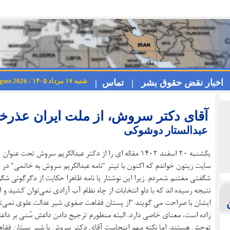
شنبه ۱۷ مرداد ۱۴۰۵ / Saturday 8th August 2026
اخبار نقض حقوق بشر |
تماس |
آقای دکتر سروش، از ملت ایران عذرخو
عبدالستار دوشوکی
یکشنبه ۲۰ اسفند ۱۴۰۲ مقاله ای را از دکتر عبدالکریم سروش
سایت زیتون خواندم که اکنون با تیتر "
نامه عبدالکریم سروش به خاتمی
" در 
شگفتی مغتنم شمردم. زیرا این نوشتار یا نامه ظاهرا حکایت از دگرگونی شگ
نتیجه رسیده اند که با دلو انتخابات از چاه نظام آب آزادی نمی‌توان کشید و 
ایشان با صراحت می گویند "از پستان فقاهت صفوی شیر عدالت علوی نمی‌توان
ن
زاده است، معنای خاصی دارد. البته منظورم ترجیح دادن داعش سُنی بر دا
توحش هستند. اما نکته مهم اینجاست آقای دکتر سروش با شیر پستان فقاه