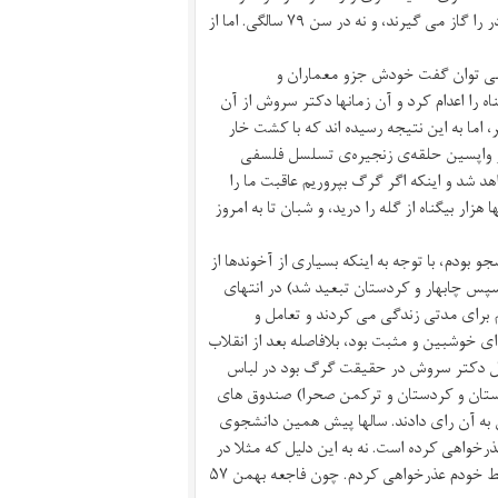
بزرگ شده است. معمولا نوزادان در دوران شیرخوارگی و طفولیت پستان مادر را گاز می گیرند، و نه در سن ٧٩ سالگی. اما از
ی می توان گفت خودش جزو معماران و
ه را اعدام کرد و آن زمانها دکتر سروش از آن
اما به این نتیجه رسیده اند که با کشت خار
ر واپسین حلقه‌ی زنجیره‌ی تسلسل فلسفی
د شد و اینکه اگر گرگ بپروریم عاقبت ما را
نه گرگ درنده جمهوری اسلامی در طی این ٤۵ سال دهها هزار بیگناه از گله را درید، و شبان تا به امروز
داشتم و در تهران دانشجو بودم، با توجه به اینکه بسیاری از آخوندها از
سپس چابهار و کردستان تبعید شد) در انتهای
برای مدتی زندگی می کردند و تعامل و
 ای خوشبین و مثبت بود، بلافاصله بعد از انقلاب
بقول دکتر سروش در حقیقت گرگ بود در لباس
وچستان و کردستان و ترکمن صحرا) صندوق های
 به آن رای دادند. سالها پیش همین دانشجوی
 عذرخواهی کرده است. نه به این دلیل که مثلا در
انقلاب ۵٧ سر پیاز بوده یا ته پیاز. اما به دلیل ساده لوحی از ناآگاهی و باور غلط خودم عذرخواهی کردم. چون فاجعه بهمن ۵٧