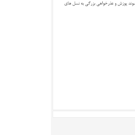
سط نسل جوان "۵٧ ی ها" خوانده می شوند پوزش و عذرخواهی بزرگی به نسل های