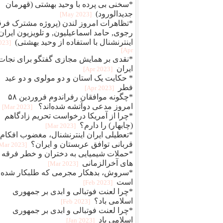
*سخنی بی پرده با وحید بهشتی (قهرمان
جدیدالورود)
[2023 May]
*تظاهرات امروز لندن (پروژه مشترک فرق
رجوی, حامد اسماعیلیون, و تلویزیون ایران
اینترنشنال با استفاده از وحید بهشتی)
2023
Apr]
*نقدی بر همایش مجازی گفتگو برای نجات
ایران
[2023 Apr]
* حکایت یک استان و دو مولوی و دو عید
فطر
[2023 Apr]
*چگونه موافقان رفراندوم فروردین ۵۸
امروز مدعی دوآتشه شده‌اند؟
[2023 Mar]
*چرا از آمریکا درخواست تحریم زادگاهم
(چابهار) را دارم؟
[2023 Mar]
*تعطیلی ایران اینترنشنال، مغضوب افکام ی
قربانی توافق عربستان و ایران؟
[2023 Mar]
*حملات شیمیایی به دختران و خطر فرقه
های آخرالزمانی
[2023 Mar]
*سروش، بدهکار مجرمی که طلبکار شده
است
[2023 Feb]
*چرا لعنت فوتبالی و ابدی بر جمهوری
اسلامی باد؟
[2023 Feb]
*چرا لعنت فوتبالی و ابدی بر جمهوری
اسلامی باد
[2023 Jan]