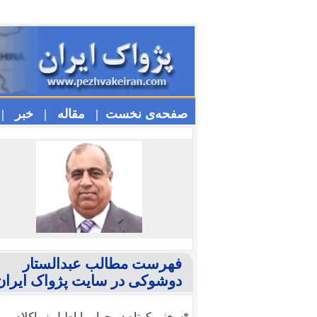
صفحه‌ی نخست |
مقاله |
خبر |
فهرست مطالب عبدالستار
دوشوکی در سایت پژواک ایرا
*سخنی کوتاه در جواب اباطیل زیباکلام و