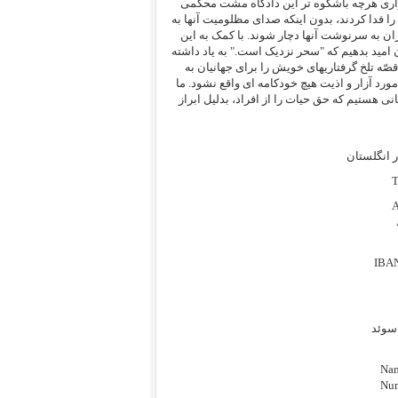
رگزاری هرچه باشکوه تر این دادگاه مشت محکمی
جانباخته گان دهه ۶۰، جوانی و جان خود را فدا کردند، بدون اینکه صدای مظلومیت آنها به
بند ما در زندان های ایران به سرنوشت آنها دچار شوند. با کمک به این
ان امید بدهیم که "سحر نزدیک است." به یاد داشته
صّه تلخ گرفتاریهای خویش را برای جهانیان به
 مورد آزار و اذیت هیچ خودکامه ای واقع نشود. ما
هستیم که حق حیات را از افراد، بدلیل ابراز
 انگلستان
T
A
IBA
سوئد
Nam
Num