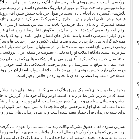
پروکسی" است. حسین رونقی با نام مستعار "
بابک خرمدین
" در ایران به
وبلا
برنامه‌نویسی و ساخت وبلاگ و عبور از فیلترینگ تخصص داشته و در زمینه مبار
تلاش‌های گسترده‌ای انجام داده است. در طول جریانات جنبش سبز، آقای رون
صفحه فیسبوک او به نام "بابک خرمدین" یافت می شد. من همیشه از میزان تل
بودم. او بیوقفه می کوشید تا اخبار ایران را به گوش دنیا برساند و زمینه ای فراهم
بدون فیلتردسترسی داشته باشند. تلاش های انسان هایی مانند او بود که باعث
همه خبرگزاری های خارجی برسد و صدها فیلم، عکس و خبر از جنایت ها و سرک
رونقی در طول بازداشت خود مدت ۹ ماه را در سلولهای انف
سر برده است. دادگاه انقلاب او را به دلیل «عضویت در شبکه ایران پروکسی،‌
به ۱۵ سال حبس محکوم کرد.
آقای رونقی در اثر شکنجه هایی که در زندان دیده،
عدم انتقال به موقع به بیمارستان و عدم مرخصی استعلاجی یک
کلیه
خود را از
و رسیدگی دارد. حسین رونقی در پی مداخله اطلاعات
سپاه پاسداران
در پروند
استعلاجی دست به
اعتصاب
غذای نامحدود زده و حالش وخیم است.
محمد رضا پورشجری (سیامک مهر) وبلاگ نویسی که در نوشته های خود اسلام و
است که در بدترین شرایط در زندان است. او در وبلاگ خود بنام "گزارش به خاک
اسلام، و مسائل سیاسی و جاری کشور نوشته است. آقای پورشجری در اثر شکنج
-
برای تنبیه به زندان قزل حصار تبعید شده است و در میان زندانی های شرور 
-
نسرین ستوده فعال حقوق بشر که وکالت زندانیان سیاسی را بعهده می گرفت،
برد. نسرین که مادر دو کودک خردسال است از ملاقات حضوری با آنها محروم اس
رژیم به بهانه های مختلف همسر او، رضا خندان، را در مقابل کودکان او مورد آز