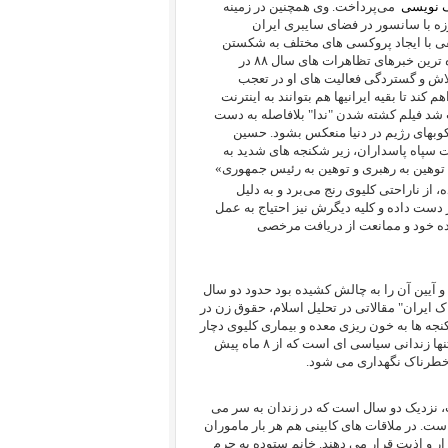
گ نویسی
می‌پرداخت. وی همچنین در زمینه
زه با سانسور در فضای سایبری ایران
قی با ایجاد پروکسی های مختلف به شکستن
فیلترها و فرستادن اخبار جنبش به خارج از کشور کمک می کرد. داغ ترین و تازه ترین خبرهای تظاهرات های سال ۸۸ در
اش و گستردگی فعالیت های او در تعجب
 کند تا بقیه ایرانیها هم بتوانند به اینترنت
 شد فیلم کشته شدن "ندا" بلافاصله به دست
وبهای رژیم در دنیا منعکس بشود. حسین
رادی تحت بازداشت سپاه پاسداران، زیر شکنجه های شدید به
 توهین به رهبری و توهین به رئیس جمهوری»
 از ناراحتی کلیوی رنج می‌برد و به دلیل
 دست داده و کلیه دیگرش نیز احتیاج به عمل
ه خود و ممانعت از دریافت مرخصی
 آیین آن را به چالش کشیده بود حدود دو سال
 ایران" مقالاتی در تحلیل اسلام، حقوق زن در
ه ها به خون ریزی معده و بیماری کلیوی دچار
شده است، اما به او اجازه مرخصی برای معالجه داده نمی شود. هم اکنون او تنها زندانی سیاسی ای است که از ۸ ماه پیش
و خطرناک نگهداری می شود.
 نزدیک دو سال است که در زندان به سر می
ت. در ملاقات های کابینی هم هر بار ماموران
ار و اذیت قرار می دهند. خانم ستوده به جرم