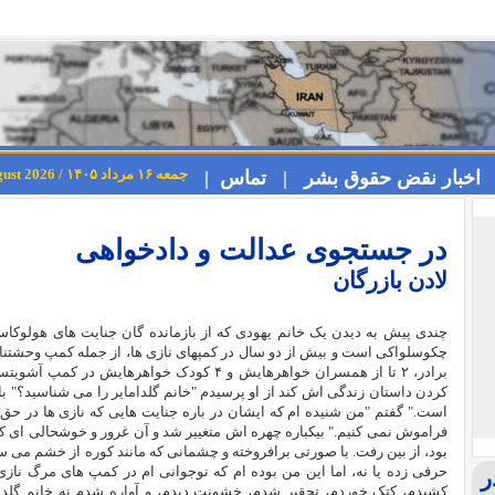
جمعه ۱۶ مرداد ۱۴۰۵ / Friday 7th August 2026
اخبار نقض حقوق بشر |
تماس |
در جستجوی عدالت و دادخواهی
لادن بازرگان
برادر، ۲ تا از همسران خواهرهایش و ۴ کودک خواهرهایش در کمپ آشویتس
کردن داستان زندگی اش کند از او پرسیدم "خانم گلدامایر را می شناسید؟" با
است." گفتم "من شنیده ام که ایشان در باره جنایت هایی که نازی ها در حق
فراموش نمی کنیم." بیکباره چهره اش متغییر شد و آن غرور و خوشحالی ای 
بود، از بین رفت. با صورتی برافروخته و چشمانی که مانند کوره از خشم می 
حرفی زده یا نه، اما این من بوده ام که نوجوانی ام در کمپ های مرگ ناز
ر
کشیدم، کتک خوردم، تحقیر شدم، خشونت دیدم، و آواره شدم نه خانم گلدام