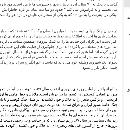
گذشت نزدیک به ۷۰ سال، آن درد ها، رنجها و خشونت ها با من است. م
می بخشم و نه فراموش می کنم." حدود دو ساعت تمام در باره خاطراتش از
لینکی در اینترنت را به من داد که به یکی از سخنرانی هایش در باره هولوکاس
د
در جریان جنگ
پیدایش نازی ها اخبار و اطلاعات مربوط به جنایت های آنان
را جمع آوری کرده 
اکثر دست اندرکاران این جنایت ها را
به کمک نیروهای متفقین شناسایی کرده، م
اند. موزه های مختلف بر پا کرده اند. برای جلوگیری از جنایت های این چنینی
تدوین کرده اند. اما هنوز ک
باره آنچه که بسرش آمده است صحبت میکند، تا کسی فراموش نکند که آزادی و
بعنوان یک شهروند وظیفه خود می داند که داستان غم انگیز و سراپا درد زند
چنینی دیگر تکرار نشود.
و
هنوز در ابعادی کوچکتر، در کشور ما در جریان است. ملایان و خط امامی ها اول
کردستان و ترکمن صحرا را به خاک و خون کشیدند، بر طبل جنگ کوفتند و با 
جنگ خانمانسوز ایران و عراق شدند، بعد نوبت ترور های درون گروهی و بمب گ
نیروهای خط امامی رسید. سپس نوبت سرکوب مجاهدین، پیکاری ها، رزمندگان، ف
بعد فداییان اکثریت و توده ای ها. حالا نوبت یزدی،
شریعتمداری، و قطب زاده ب
زندانیان سیاسی در سال ۶۷، رژیم نشان داد که در جنایت و بی رحم