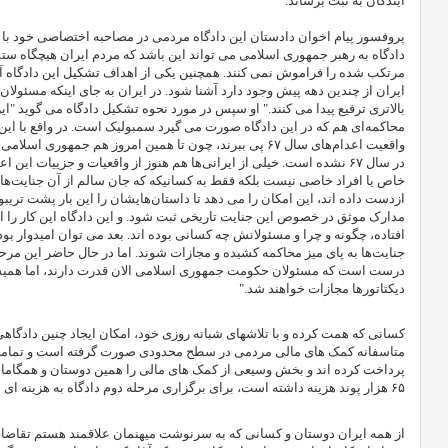
آیندگان به ثبت برساند
.
پروفسور پیام اخوان دادستان این دادگاه مردمی در مصاحبه اختصاصی خود با 
دادگاه به رهبر جمهوری اسلامی می تواند این باشد که مردم ایران هیچگاه ستمی
مرتکب شده را فراموش نمی کنند. همچنین یکی از اهداف تشکیل این دادگاه آ
ایران از چندین دهه پیش وجود دارد آشنا شود. در ایران به جای اینکه مسئولان 
بالاتری ترفیع پیدا می کنند." او سپس در مورد نحوه تشکیل دادگاه می گوید "ای
محاکمه‌ای هم که در این دادگاه صورت می گیرد سمبولیک است. در واقع با این 
واقعیت اعدام‌های سال ۶۷ پی ببرند، چون تا همین امروز هم جمهو
در سال ۶۷ نشده است. خیلی از ایرانی‌ها هم هنوز از واقعیات و جزییات این ا
خاص یا افراد خاصی نیست بلکه فقط به کسانیکه که جان سالم از آن جنایت‌ها به
ازدست داده اند، این امکان را می دهد تا داستان‌هایشان را این بار پشت تریبون
مدارک موثق در خصوص این جنایت تاریخی ثبت شود. و این دادگاه این کار را انج
افتاده، چگونه و چرا و مسئولانش چه کسانی بوده اند. بعد می توان امیدوار بو
جنایت‌ها به پای میز محاکمه کشیده و مجازات شوند. اما در حال حاضر این مر
درست است که مسئولان حکومت جمهوری اسلامی الان قدرت دارند، اما همیشه ای
دیکتاتورها مجازات خواهند شد."
کسانی که همت کرده و با تلاشهای شبانه روزی خود، امکان ایجاد چنین دادگاهی ر
متاسفانه کمک های مالی مردمی در سطح محدودی صورت گرفته است و تمامی هزی
پرداخت کرده اند و بخش وسیعی از کمک های مالی را همین دوستان و همگامان ک
۶۵ هزار پوند هزینه داشته است، برای برگزاری مرحله دوم دادگاه به هزینه ای بالغ بر ۷۰ هزار پوند نیاز است.
از همه ایران دوستان و کسانی که به سرنوشت میهنمان علاقمند هستم تقاضا د