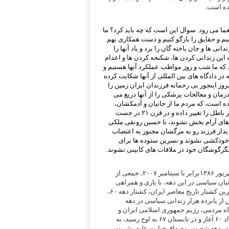
یغما می رود. سوال این است که چه باید کرد؟ ما
کنیم و حقایق را بازگو کنیم و دست همکاری بهم
نی ها و جان باخته گان را برد و یاد آنها را
 این زندانی کردن ها، شکنجه کردن ها و اعدام
نند که ما شب و روز مواظب عملکرد آنها هستیم و
 در دادگاه های بین المللی از آنها شکایت کرده
مروز اینجور بی رحمانه فرزندان ایران زمین را
 درمان و معالجات پزشکی را از آنها دریغ می
ده است، که مردم ما از جانیان و آدمکشان،
دادخواهی نکرده و آنها را به دست دادگاه و قانون نسپرده است. ما باید این دور باطل را تغییر داده و در قرن ۲۱ در جست
وهای آرام بخش نشوند، تا حسین رونقی ملکی
دیدار فرزند رو به مرگشان مجبور به اعتصاب
ه خودکشی نشوند و نسرین ستوده ها برای
جگرگوشگان خود در ملاقات های کابینی نشوند.
به امید رسیدن به همین خواسته های انسانی بود که چهار سال پیش، اواخر شهریور ١٣٨۶برابر با سپتامبر ۲٠٠٧، جمعی از
ان سیاسی در این دهه، با یاری و همراهی
فعالان عرصه های سیاسی و اجتماعی، تصمیم به رسیدگی مردمی به هولناک ترین کشتار تاریخ معاصر ایران، کشتار دهه ۶۰،
از پانزده هزار زندانی سیاسی در دهه
گاه مردمی، رژیم جمهوری اسلامی ایران و
رهبران و دست اندرکاران کشتار زندانیان سیاسی را، که از روزهای پایانی خرداد ۶۰ آغاز و در تابستان ۶۷ به اوج رسید، به
ن در دهه شصت، مصداق جنایت علیه بشریت