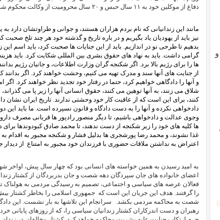
دفاع از موکلین خود به ۱۱ سال حبس و ۲۰ سال محرومیت از وکالت محکوم شده است.
مانند این زندانیانی که نام بردم هزاران هستند، و جوانی و طراوتشان دارد به 
نیز باید از یهودیان یاد بگیریم و در باره تاریخ و گذشته خود هر چند تلخ صحبت 
بدهیم تا طرحی نو در اندازیم. باید از این جنایات ها صحبت کرد، باید اسم این زندا
و
گرامی داشت. باید به نهاد های حقوق بشری بین المللی شکایت کرد. باید هزینه
ها را برای رژیم بالا برد. اگر شکنجه گران وزارت اطلاعات، و جانیان رژیم بدا
از جنایت های آنها سند و مدرک تهیه می کنیم، وحشت خواهند کرد. اگر بدانند که
و آنها را دادگاهی خواهیم کرد، حتما در رفتار خود تجدید نظر خواهند کرد. اگر ا
شلاق می زنند، به آنها توهین می کنند، حقوق انسانی آنها را زیر پا می گذراند،
کنند، برای این است که از عاقبت کار خود وحشتی ندارند. تاریخ ایران نشان دا
وجوی عدالت و دادخواهی باشیم، تا دیگر منصور رادپور ها قربانی مصرف دار
ها کلیه های خود را زیر شکنجه از دست ندهند، تا محمد صادق کبودوندها برای 
غذا نشوند، و محمد رضا پورشجری ها بدلیل فشار و شکنجه مجبور به اقدام ب
اعتراض به نداشتن ملاقات حضوری با فرزندان خود مجبور به امتناع
از دیدار 
اعضای خانواده های جان سپردگان دهه شصت و جان بدربردگان از کشتار زندانی
را گرفتند. هدف این جریان این است که
جمهوری اسلامی را بخاطر کشتار بیش 
شصت به محاکمه مردمی بکشد.
سرانجام این تلاشها به بار نشست. این داد
جرم ارتکاب جنایت علیه بشریت محاکمه خواهد کرد. کشتار مخالفان در زندا