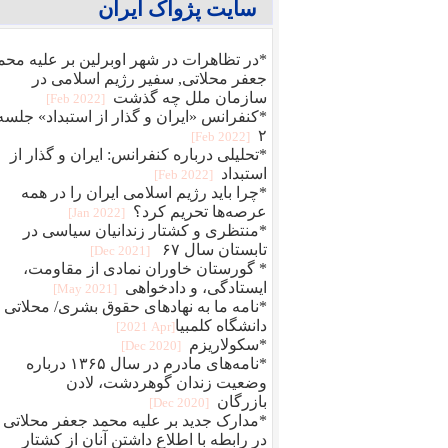
سایت پژواک ایران
*در تظاهرات در شهر اوبرلین بر علیه محم
جعفر محلاتی, سفیر رژیم اسلامی در
سازمان ملل چه گذشت
[2022 Feb]
*کنفرانس «ایران و گذار از استبداد» جلسه
۲
[2022 Feb]
*تحلیلی درباره کنفرانس: ایران و گذار از
استبداد
[2022 Feb]
*چرا باید رژیم اسلامی ایران را در همه
عرصه‌ها تحریم کرد؟
[2022 Jan]
*منتظری و کشتار زندانیان سیاسی در
تابستان سال ۶۷
[2021 Dec]
* گورستان خاوران نمادی از مقاومت،
ایستادگی، و دادخواهی
[2021 May]
*نامه ما به نهادهای حقوق بشری/ محلاتی 
دانشگاه کلمبیا‎
[2021 Apr]
*سکولاریزم
[2020 Dec]
*نامه‌های مادرم در سال ۱۳۶۵ درباره
وضعیت زندان گوهردشت، لادن
بازرگان
[2020 Dec]
*مدارک جدید بر علیه محمد جعفر محلاتی
در رابطه با اطلاع داشتن آنان از کشتار