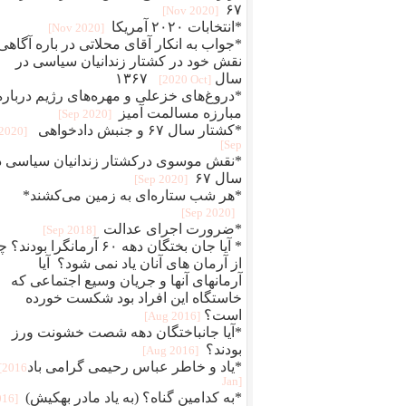
۶۷
[2020 Nov]
*انتخابات ۲۰۲۰ آمریکا
[2020 Nov]
*جواب به انکار آقای محلاتی در باره آگاهی‌
نقش خود در کشتار زندانیان سیاسی در
سال ۱۳۶۷‎
[2020 Oct]
*دروغ‌های خزعلی و مهره‌های رژیم درباره
مبارزه مسالمت آمیز
[2020 Sep]
*کشتار سال ۶۷ و جنبش دادخواهی
[2020
Sep]
*نقش موسوی درکشتار زندانیان سیاسی د
سال ۶۷
[2020 Sep]
*هر شب ستاره‌ای به زمین می‌‌کشند*
[2020 Sep]
*ضرورت اجرای عدالت
[2018 Sep]
* آیا جان بختگان دهه ۶۰ آرمانگرا بودند
از آرمان های آنان یاد نمی شود؟ آیا
آرمانهای آنها و جریان وسیع اجتماعی که
خاستگاه این افراد بود شکست خورده
است؟
[2016 Aug]
*آیا جانباختگان دهه شصت خشونت ورز
بودند؟
[2016 Aug]
*یاد و خاطر عباس رحیمی گرامی باد‎
[2016
Jan]
*به کدامین گناه؟ (به یاد مادر بهکیش)
016