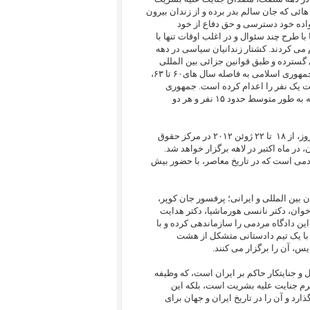
ائی که جان سالم بدر برده و از زندان بیرون
واده خود دسترسی و حق دفاع از خود
ا طرح چند سئوال و در اغلب اوقات تنها با
م می کردند. کشتار زندانیان سیاسی در دهه
گسترده و طبق قوانین جزائی بین المللی
مصداق جنایت علیه بشریت محسوب می شود. طبق آمارها و شواهد موجود، جمهوری اسلامی به فاصله سال های۶۰ تا ۶۳،
ساعت یک نفر را اعدام کرده است. جمهوری
اسلامی به فاصله ماه های خرداد تا اسفند ۶۷، چهارهزار زندانی سیاسی؛ روزانه به طور متوسط حدود ۱۵ نفر و هر دو
 از ١٨
تا ٢٢ ژوئن ۲٠١٢ در مرکز حقوق
 در ماه اکتبر در لاهه برگزار خواهد شد.
ردمی است که در تاریخ معاصر، با حضور بیش
ین المللی و ایرانی؛ پرفسور جان کوپر،
وان، دکتر نانسی هورماشیا، دکتر هدایت
اثر سکته قلبی در گذشت)، این دادگاه مردمی را سازماندهی کرده و با
 یک تیم دادستانی متشکل از هشت
س، آن را برگزار می کنند
.
 و جنایتکار حاکم بر ایران است، که وظیفه
رم جنایت علیه بشریت است، بلکه این
ارد و آن را در تاریخ ایران و جهان برای