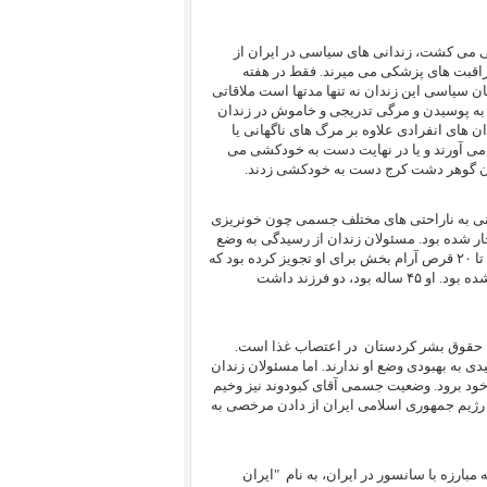
گی می کشت، زندانی های سیاسی در ایران از
راقبت های پزشکی می میرند. فقط در هفته
انیان سیاسی این زندان نه تنها مدتها است ملاقاتی
م به پوسیدن و مرگی تدریجی و خاموش در زندان
ن های انفرادی علاوه بر مرگ های ناگهانی یا
 می آورند و یا در نهایت دست به خودکشی می
.
لانی به ناراحتی های مختلف جسمی چون خونریزی
ار شده بود. مسئولان زندان از رسیدگی به وضع
منصور خودداری کرده و پزشک زندان برای این ناراحتی های جسمی، روزی ۱۰ تا ۲۰ قرص آرام بخش برای او تجویز کرده بود که
دستگیر شده بود. او ۴۵ ساله بود، دو فرزند داشت
ان حقوق بشر کردستان
در اعتصاب غذا است.
 به بهبودی وضع او ندارند. اما مسئولان زندان
گ خود برود. وضعیت جسمی آقای کبودوند نیز وخیم
ا رژیم جمهوری اسلامی ایران از دادن مرخصی به
مبارزه با سانسور در ایران، به نام
"ایران