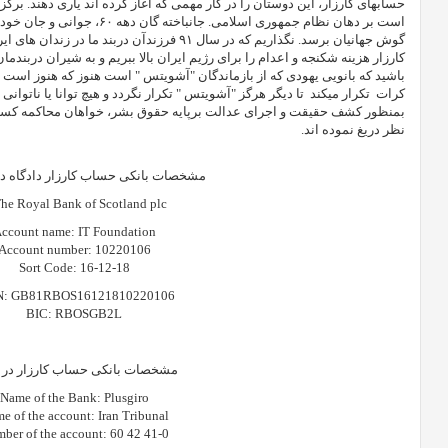
حسابهای کارزار، این دوستان را در کار مهمی که آغاز کرده اند یاری دهند. ب
است بر دهان نظام جمهوری اسلامی. 
گوش جهانیان برسد. نگذاریم که در سال ۹۱ فرزندآن در
کارزار هزینه شکنجه و اعدام را برای رژیم ایران بالا ببریم و به شیران دربندم
باشید که بانویی یهودی که از بازماندگان "آشویتس " است هنوز که هنوز است ق
کرات
تکرار میکند
تا دیگر هرگز "آشویتس " تکرار نگردد و هیچ توانا یا ناتوانی
بمنظور کشف حقیقت و اجرای عدالت برپایه حقوق بشر، خواهان محاکمه کسانی 
نظر دریغ نموده اند.
مشخصات بانکی حساب کارزار دادگاه در
he Royal Bank of Scotland plc
ccount name: IT Foundation
Account number: 10220106
Sort Code: 16-12-18
N: GB81RBOS16121810220106
BIC: RBOSGB2L
مشخصات بانکی حساب کارزار در 
Name of the Bank: Plusgiro
e of the account: Iran Tribunal
ber of the account: 60 42 41-0