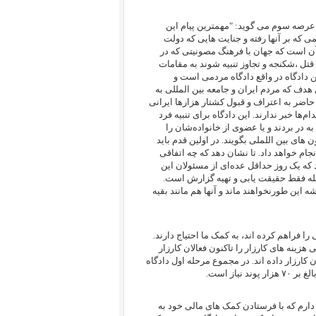
عرصه سوم می گوید: "مهمترین پیام این
 که بر آنها رفته و جنایت هایی که دولت
ن است که جهان با فرهنگ مصونیتی که در
قتل ،شکنجه و تجاوز تنبیه شوند به مقامات
ن دادگاه در واقع دادگاه مردمی است و
هدف که مردم ایران و جامعه بین المللی به
ری اسلامی حاضر به اعتراف و قبول کشتار هزار‌ها ایرانی
عدام‌ها خبر ندارند. این دادگاه برای تنبیه فرد
 در بردند و یا عضوی از خانواده‌شان را
 های بین اللملی بگویند. در اولین قدم باید
ام خواهد داد. تا نشان دهد که چه اتفاقی
د که یک روز حداقل عده‌ای از مسئولان این
حله فقط حقیقت یابی و تهیه گزارش است.
ن طورنخواهند ماند و آنها هم مانند بقیه
ا فراهم کرده اند، به کمک ما احتیاج دارند.
نه های کارزار را تاکنون فعالان کارزار
ارزار داده اند. در مجموع مرحله اول دادگاه
ارم که با فرستادن کمک های مالی خود به