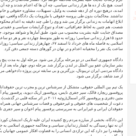
است. هیچ یک از ده ها هزار زندانی سیاسی، چه آن ها که اعدام شدند و چه آن ه
امدند، درهیچ دوره ای از دهه شصت به وکیل، تسهیلات، مشاوره حقوقی و خان
نداشتند. محاکمات بدون طی پروسه حقوقی با ملزومات یک دادگاه واقعی، تنها ب
[
ابلاغ اتهامات به زندانی برگزار می شد و وی را طی چند دقیقه به اعدام محکو
شصت، هم چنین به لحاظ جغرافیائی، تعداد و تنوع گرایشات سیاسی و عقیدتی 
حدود ۱۵هزار زندانی سیاسی؛ روزانه به طور متوسط چهارده نفر و هر دو 
ساعت یک نفر را مخفیانه اعدام و در نهان در گورهای دسته جمعی دفن کرد.
دادگاه جمهوری اسلامی در دو مرحله برگزار می شود. مرحله اول به مدت پنچ روز،
بشر سازمان عفو بین الملل در لندن برگزار شد. مرحله دوم، چهار ماه بعد از آن،
دادگاه مردمی ایران تریبونال، بزرگترین و بی سابقه ترین پروژه دادخواهی م
از صد شاهد، برگزار می شود
.
یک تیم بین المللی حقوقی، متشکل از سرشناس ترین و مجرب ترین حقوقدانان ب
پروفسور ریچارد فالک، سیر جفری نایس، پروفسور اریک دیوید، پرفسور پیام آخ
متین دفتری و پروفسور کادر اسمال(زوئیه ۲۰۱۱ در 
دعوت از شخصیت های حقوقی و غیرحقوقی و قضات سرشناس جهانی همراه با
حقوقدان ایرانی و غیرایرانی به سرپرستی پرفسور پیام اخوان و سیر جفری نای
این دادگاه، بخشی از مبارزه مردم رنچ کشیده ایران علیه تاریک اندیشان کوردل
آن نه تنها رسیدگی به کشتار زندانیان سیاسی و محاکمه جمهوری اسلامی به ج
وظیفه را نیز دارد که این تراژدی انسانی را به قضاوت افکار عمومی جهانیان بگذ