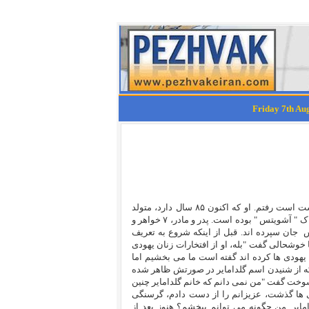
چندی پیش به دیدن یک خانم یهودی که از بازمانده گان جنایت های هولوکاست است رفتم. او که اکنون ۸۵ سال دارد، متولد
چکوسلواکی است و بیش از دو سال در کمپهای نازی ها، از جمله کمپ وحشتناک " آشویتس " بوده است. پدر و مادر، ۷ خواهر و
جان سپرده اند. قبل از اینکه شروع به تعریف
 خوشحالی گفت "بله، او از افتخارات زنان یهودی
 یهودی ها کرده اند گفته است ما می بخشیم اما
که از شنیدن اسم گلدامایر در صورتش ظاهر شده
سوخت گفت "من نمی دانم که خانم گلدامایر چنین
ی ها گذشت، عزیزانم را از دست دادم، گرسنگی
ایر. من چگونه می توانم ببخشم؟ هنوز بعد از