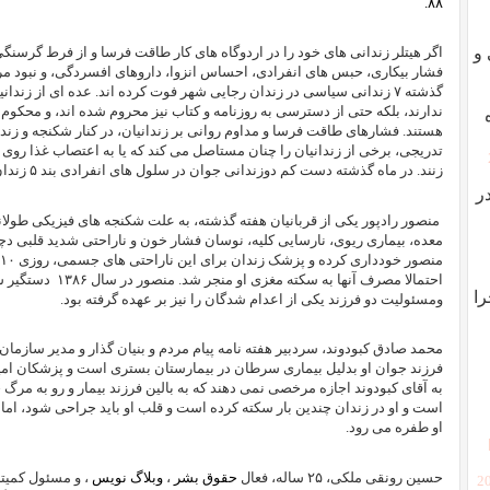
۸۸.
 و
اگر هیتلر زندانی های خود را در اردوگاه های کار طاقت فرسا و از فرط گرسن
فشار بیکاری، حبس های انفرادی، احساس انزوا، داروهای افسردگی، و نبود م
گذشته ۷ زندانی سیاسی در زندان رجایی شهر فوت کرده اند. عده ای از زند
ندارند، بلکه حتی از دسترسی به روزنامه و کتاب نیز محروم شده اند، و محکو
هستند. فشارهای طاقت فرسا و مداوم روانی بر زندانیان، در کنار شکنجه و زندا
تدریجی، برخی از زندانیان را چنان مستاصل می کند که یا به اعتصاب غذا روی
زنند. در ماه گذشته دست کم دوزندانی جوان در سلول های انفرادی بند ۵ زندان گوهر دشت کرج دست به خودکشی زدند
ر
منصور رادپور یکی از قربانیان هفته گذشته، به علت شکنجه های فیزیکی طو
معده، بیماری ریوی، نارسایی کلیه، نوسان فشار خون و ناراحتی شدید قلبی دچ
احتمالا مصرف آنها به سکته مغزی او منجر شد. منصور در سال ۱۳۸۶
؟ چرا
ومسئولیت دو فرزند یکی از اعدام شدگان را نیز بر عهده گرفته بود.
محمد صادق کبودوند، سردبیر هفته نامه پیام مردم و بنیان گذار و مدیر سازم
فرزند جوان او بدلیل بیماری سرطان در بیمارستان بستری است و پزشکان امیدی
به آقای کبودوند اجازه مرخصی نمی دهند که به بالین فرزند بیمار و رو به مر
است و او در زندان چندین بار سکته کرده است و قلب او باید جراحی شود، ام
او طفره می رود.
حسین رونقی ملکی، ۲۵ ساله، فعال
حقوق بشر
،
وبلاگ نویس
، و مسئول کمیته 
[2