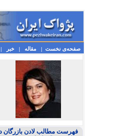
صفحه‌ی نخست |
مقاله |
خبر |
فهرست مطالب لادن بازرگان د