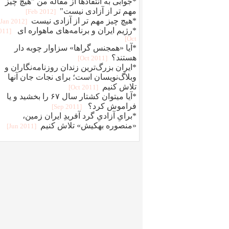
*جوابی به انتقادها از مقاله من "هیچ چیز
مهم تر از آزادی نیست"
[2012 Feb]
*هیچ چیز مهم تر از آزادی نیست
[2012 Jan]
*رژیم ایران و برنامه‌های ماهواره ای
2011
Oct]
*آیا «همجنس گراها» سزاوار چوبه دار
هستند؟
[2011 Oct]
*ایران بزرگ‌ترین زندان روزنامه‌نگاران و
وبلاگ‌نویسان است؛ برای نجات جان آنها
تلاش کنیم
[2011 Oct]
*آیا میتوان کشتار سال ۶۷ را بخشید و یا
فراموش کرد؟
[2011 Sep]
*برایِ آزادیِ گرد آفریدِ ایران زمین،
«منصوره بهکیش» تلاش کنیم
[2011 Jun]