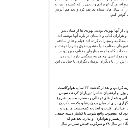
ن تا زنده ام، مرگ عزیزانم و رنجی را که کشیده ایم، نه
 آن سال های سیاه تعریف کرد و بعد هم آدرس
ت گوش کنم.
 جهانی دوم حدود ۶۰ میلیون انسان بیگناه کشته شدند که ۶ میلیون از آنها یهودی بودند. یهودی ها از همان بدو
و هزاران کتاب و داستان در باره آنها نوشته اند.
حاکمه و مجازات کرده اند. فیلم و تئاتر ساخته
 کشورهای مختلف دنیا منشورحقوق بشر را نوشته و
ه هنوز است، بعد از گذشت بیش از ۷۰ سال، این زن به دانشگاه ها و سمینارهای مختلف میرود و در
 دموکراسی چه هزینه سنگینی دارد. این زن،
گی اش
را، با دیگران درمیان بگزارد، تا جنایاتی این
ما ایرانیها نیز از اولین روزهای پیروزی انقلاب سال ۵۷، خشونت و جنایت را تجربه کردیم، و بعد از گذشت ۳۳ سال، هولوکاست
 وزرا و ارتشیان شاه را تیرباران کردند، سپس
نادانی و شعار های توخالی ومسخره مسبب شروع
زاری برای از میان بردن رقبا و یکدست کردن
دائیان اقلیت و اتحادیه کمونیست ها بود، و
ود که
مغضوب واقع شوند. با کشتار دسته جمعی
ی دست کمی از هیتلر و هوادارن او ندارد. بعد هم که
ترورهای خارج از کشور، قتل های زنجیره ای، به خاک و خون کشیدن کوی دانشگاه در سال ۷۸ و سرکوب جنبش سبز در سال