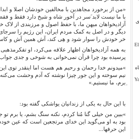
«من از برخورد مجاهدین با مخالفین خودشان اصلا و ابدا
با ما نیست لابد َسر در آخور شاه و شیخ دارد فقط و فق
طوی
آزادیخواهان میهن ما، با حفظ اصول و مرزبندی از لاک خو
دیگر و در اصل به کمک مردم ایران، این رژیم را سرجای 
خر خودش را سوار شود و هِی کند، آش همین آش و کاسه
ز تو، آیا تو هم هستی؟ ?Eli,
به همه آزادیخواهان اظهار علاقه می‌کرد، او تفکرمذهبی
پرسیده بود چرا قرآن نمی‌خوانی به شوخی و جدی جواب د
»میدونم خدا رحمان و رحیم هم هست اما اینقدر توی ای
ه
نیم سوخته و این جور چیزا نوشته که آدم وحشت می‌کنه
Yalda (
ِبرم، ما نیستیم.»
با این حال به یکی از زندانیان یواشکی گفته بود:
»ببین من خیلی گنا مُنا کردم، نکنه سنگ بشم، یا برم تو 
بود به او می‌گوید این خدای مرتجعین است که عین خود
این حرفها...