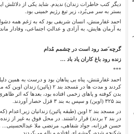
دیگر کتب خاطرات زندان) ندیدم. شاید یکی از دلائلش این 
بستر به سر می‌بُرد، زیر تیغ رژیم خمینی بود.
احمد غفارمنش، انسان شریفی بود كه به رَغم همه دشوار
به آرمان هایش، به آزادی و عدالتِ اجتماعی، وفادار ماند.
گرچه َصد رود است در چشمم مُدام
زنده رود باغ کاران یاد باد …
***
احمد غفارمَنش، پناه بی پناهان بود و درست به همین د
کردند و مدت ها در مَسجد بند
۲ (
پائین) زندان اوین که م
بدن کوفته و پاهای زخمی افتاده بود، بعدها که اثر ظاه
بند
۳۲۵
(اوین) و سپس به بند
۳
قزل حصار آوردند.
در مسجد بند
۲
اوین (طبقه پائین) زندانیان زیر ِاعدام (که 
در بند
۲
بردند) قرار داشتند. در محل فوق به غیر از زنده 
حسن فرزانه، جواد شفاهی، مرتضی ملا عبدالحسینی... و ن
شکنجه شده، گوشه ای افتاده و ناله می‌کردند.