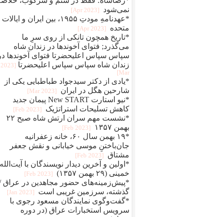
*رضاشاه؛ فقط در ستم و سرکوب، خلاصه
نمی‌شود
[2023 Apr]
*عهدنامهِ مودتِ ۱۹۵۵، بین ایران و ایالات
متحده
[2023 Apr]
*تاریخ همچون تانکی از روی سرِ ما
می‌گذرد; فتوای آخوندها در زندان شاه
سپاس سپاس اعلیحضرتا فتوای آخوندها در
زندان شاه سپاس سپاس اعلیحضرتا
[2023
Mar]
*یادی از دکتر سیدجواد طباطبایی یکی از
شارحین هگل در ایران
[2023 Mar]
*نیو استارت New START پیمان جدید
کاهش تسلیحات استراتژیک
[2023 Feb]
*نشست مهم سران ارتش شاه صبح ۲۲
بهمن ۱۳۵۷
[2023 Feb]
*۱۹ بهمن سال ۶۰، خانه زعفرانیه
جان‌باختنِ موسی خیابانی و نقش جعفر
مشتاق
[2023 Feb]
*اولین و آخرین دیدار نویسندگان با آیت‌الله
خمینی (۲۹ بهمن ۱۳۵۷)
[2023 Feb]
*پیش‌زمینه‌های حضور مجاهدین در عراق /
گذشته، سرزمین غریبی است
[2023 Jan]
*گفت‌وگوی نمایندگان مسعود رجوی با
سرویس استخبارات عراق (در دوره