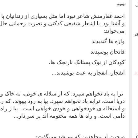
ل
***
احمد غفارمنش شاعر نبود اما مثل بسیاری از زندانیان
و آشنا بود. با اشعار شفیعی کدکنی و نصرت رحمانی حال م
می‌خواند:
ن
واژه ها گندیدند
فاتحان پوسیدند
کودکان از نوک پستانک نارنجک ها،
انفجار، انفجار به عبث نوشیدند...
[2
ترا به باد نخواهم سپرد. که از سلاله ی خونی، نه خاک و خ
دریا است. ترابه باد نخواهم سپرد. بیا به رود بپیوند، که 
و استحاله ی خودخواهی و خودی خواهی است.. بیا ز راه 
دامی است. و راه ها همه مختومه اند بر سر ِدار...
صحبت از مجاهدین که می‌شد می‌گفت: