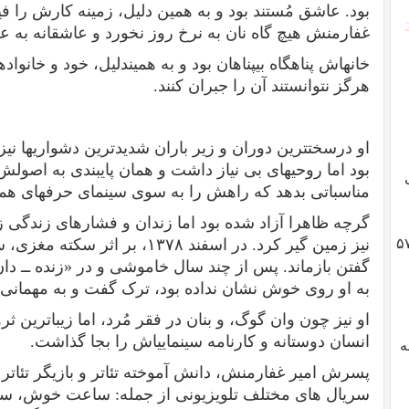
بود. عاشق مُستند بود و به همین دلیل، زمینه‏ کارش را ف
غفارمنش هیچ‏ گاه نان به نرخ روز نخورد و عاشقانه به عق
خانه‏اش پناهگاه بی‏پناهان بود و به همین‏دلیل، خود و خانوا
هرگز نتوانستند آن را جبران کنند.
او درسخت‏ترین دوران و زیر باران شدیدترین دشواری‏ها نی
بود اما روحیه‏ای‏ بی ‏نیاز داشت و همان پای‏بندی به اصول
مناسباتی بدهد که راهش را به سوی سینمای حرفه‏ای همو
گرچه ظاهرا آزاد شده بود اما زندان و فشارهای زندگی 
گوادلوپ؛ ژنرال هایزر، انقلاب ۵۷
نیز زمین گیر کرد. در اسفند
۱۳۷۸
، بر اثر سکته مغزی،
گفتن ‏بازماند. پس از چند سال خاموشی و در «زنده ــ دا
به او روی ‏خوش نشان نداده بود، ترک گفت و به مهمان
او نیز چون وان گوگ، و بنان در فقر مُرد، اما زیباترین ثر
انسان دوستانه و کارنامه سینمایی‏اش را بجا گذاشت.
به
پسرش امیر غفارمنش، دانش آموخته تئاتر و بازیگر تئاتر 
سریال های مختلف تلویزیونی از جمله: ساعت خوش، سی