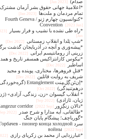
صدام)
[2023 Jan]
*اعلامیهٔ جهانی حقوق بشر آرمان مشترک
تمام مردمان و ملت‌ها
[2023 Jan]
*کنوانسیون چهارم ژنو / Fourth Geneva
Convention
[2023 Jan]
*راه طی نشده با نشیب و فراز بسیار
2023
Jan]
*شبِ یَلدا و انقلابِ زمستانی
[2022 Dec]
*پیشه‌وَری و آنچه در آذربایجان گذشت برگ
زرینی از رومانتیسم ایرانی
[2022 Dec]
*نیکوس کازانتزاکیس همسفر تاریخ و همد
اساطیر
[2022 Dec]
*قتلِ فروهرها، مختاری، پوینده و مجید
شریف به روایت قاتلین
[2022 Dec]
*اِن‌تَن‌گِل‌مِنت Entanglement (گره‌خو
درهم‌تنیدگی)
[2022 Oct]
* انقلاب گیسوان «زن، زندگی، آزادی» (ژن
ژیان، ئازادی)
[2022 Sep]
*دالان زنگِزور Zangezur corridor
[2022 Sep]
*طالقانی، آیه مدارا و شرح صدر
[2022 Sep]
*گورباچف؛ پیشگام پایان جنگ
سرد Горбачев - пионер конца холодной
войны
[2022 Sep]
*غبارزدایی از محمد بن زکریای رازی
2022