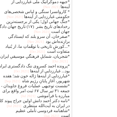
*جبهه دموکراتیک ملی غبارزدایی از
آینه‌ها
[2021 Nov]
* کاروانسرا سنگی و لباس شخصی‌های
حکومتی غبارزدایی از آینه‌ها
[2021 Nov]
*جنگ جهانی اول؛ یکی از برجسته‌ترین
رخدادهای تاریخ بشر (۱۷) تاریخ جهان دا
جهان است
[2021 Nov]
*صفرخان، آن سرو بلند که ایستادگی
برازنده‌اش بود
[2021 Nov]
*...کورشِ تاریخی با توهّماتِ ما، از بُنیاد
متفاوت است
[2021 Oct]
*شجریان، شمایلِ فرهنگیِ موسیقیِ ایران
[2021 Oct]
*پرونده احمد کسروی ننگ دادگستری ایرا
بود... غبارزدایی از آینه‌ها
[2021 Oct]
*غبارزدایی از آینه‌ها ژاله خون شد؛ هفده
شهریور، آغازِ پایانِ رژیم شاه
[2021 Sep]
*نشست توجیهی عملیات فروغ جاویدان -
جمعه ۳۱ تیر سال ۶۷ ثبت امر واقع برای
مبارزه با فراموشی
[2021 Jul]
*نامه دکتر احمد دانش اولین جراح پیوند کل
در ایران به آیت‌الله منتظری
[2021 Jul]
*شاهنامه فردوسی تأملی عظیم
است
[2021 Jun]