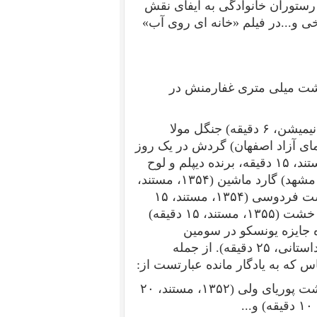
رستوران خانوادگی به ایفای نقش
ی و...در فیلم «خانه ای روی آب»
 هشت میلی ‏متری غفارمنش در
انیمیشن،
۶
دقیقه) جنگل مولا
مای آزاد اصفهان) گردش در یک روز
تند،
۱۵
دقیقه، برنده دیپلم و لوح
مشهد) گارد ماشین (
۱۳۵۴
، مستند،
شت فردوسی (
۱۳۵۴
، مستند،
۱۵
 خشت (
۱۳۵۵
، مستند،
۱۵
دقیقه)
ه جایزه یونسکو در سومین
داستانی،
۲۵
دقیقه). از جمله
س که به یادگار مانده عبارتست از:
ت پوریای ولی (
۱۳۵۲
، مستند،
۲۰
۱۰
دقیقه) و...