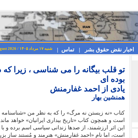
شنبه ۱۷ مرداد ۱۴۰۵ / Saturday 8th August 2026
اخبار نقض حقوق بشر |
تماس |
تو قلب بیگانه را می شناسی ، زیرا که 
بوده ای
یادی از احمد غفارمنش
همنشین بهار
کتاب «نه زیستن نه مرگ» ‌را که به نظر من «شناسنامه ز
است و همچون کتاب «تاریخ بیداری ایرانیان» خواهد ماند ـ
این اثر ارزشمند، از صدها زندانی سیاسی اسم برده و با ا
است، اما نام «احمد غفارمنش» هنرمند و مُستند ساز بزرگ