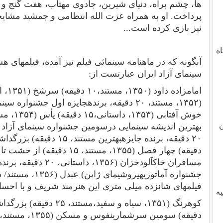
ها، چشم براه، دنیای شیرین، جادوی مهتاب، هفت گنج و 
پرداخت. او به همراه عزت الله انتظامی و جمشید مشایخ
نیز بازی کرده است...
دگاه
آنگونه که در ماهنامه سینمائی فیلم نیز آمده، فیلم‏های
سینمای آزاد ایران عبارتست از:
امامزاده داود (
۱۳۵۰
، مستند،
۱۰
دقیقه) سرشخ (
۱۳۵۱
، 
(
۱۳۵۲
، مستند،
۲۰
دقیقه، برنده‏جایزه اول جشنواره سین
خوش آفتابی (
۱۳۵۳
، داستانی،
۱۵
دقیقه) یأس (
۱۳۵۴
، مس
ن
بهترین اندیشه سینمایی درسومین جشنواره سینمای آزاد 
۲۰
دقیقه، برنده جایزه‏بهترین مستند،
۱۵
دقیقه) بزرگدا
دقیقه) چهار فصل (
۱۳۵۵
، مستند،
۱۵
دقیقه) از خشت تا
مسافران خاک‏آلودخزان (
۱۳۵۶
، داستانی،
۲۰
دقیقه، برند
جشنواره آماتوری‏هیروشیمای ژاپن) عبدل (
۱۳۵۶
، مستند/ 
فیلم‏های شانزده میلی ‏متری این هنرمند شریف و با احسا
یه
کوهرنگ (
۱۳۵۱
، سیاه و سفید،مستند،
۲۵
دقیقه) بزرگداش
دقیقه) سومین سرشماری‏نفوس و مسکن (
۱۳۵۵
، مستند،