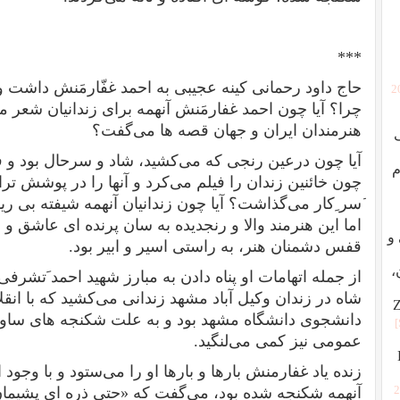
***
حاج داود رحمانی کینه عجیبی به احمد غفّارمَنش داشت 
[
چرا؟ آیا چون احمد غفارمَنش آنهمه برای زندانیان شعر م
هنرمندان ایران و جهان قصه ها می‌گفت؟
آیا چون درعین رنجی که می‌کشید، شاد و سرحال بود و ف
م
چون خائنین زندان را فیلم می‌کرد و آنها را در پوشش ت
َسر ِکار می‌گذاشت؟ آیا چون زندانیان آنهمه شیفته بی ری
اما این هنرمند والا و رنجدیده به سان پرنده ای عاشق و 
ردگی و
قفس دشمنان هنر، به راستی اسیر و ابیر بود.
،
از جمله اتهامات او پناه دادن به مبارز شهید احمد َتشرفی
شاه در زندان وکیل آباد مشهد زندانی می‌کشید که با انقل
دانشجوی دانشگاه مشهد بود و به علت شکنجه های ساوا
عمومی نیز کمی می‌لنگید.
زنده یاد غفارمنش بارها و بارها او را می‌ستود و با وجود ای
[
آنهمه شکنجه شده بود، می‌گفت که «حتی ذره ای پشیمان