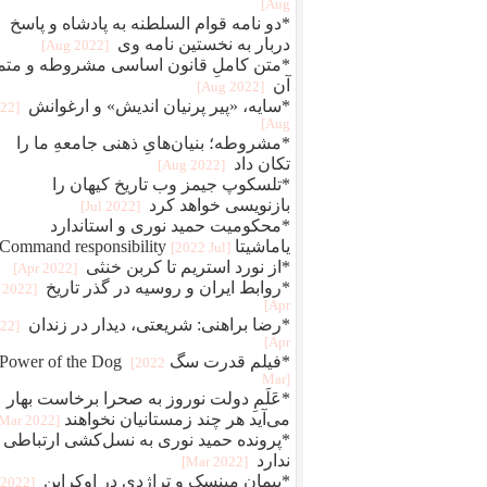
Aug]
*دو نامه قوام‌ السلطنه به پادشاه و پاسخ
دربار به نخستین نامه وی
[2022 Aug]
*متن کاملِ قانون اساسی مشروطه و متم
آن
[2022 Aug]
*سایه، «پیر پرنیان اندیش» و ارغوانش
022
Aug]
*مشروطه؛ بنیان‌هایِ ذهنی جامعهِ ما را
تکان داد
[2022 Aug]
*تلسکوپ جیمز وب تاریخ کیهان را
بازنویسی خواهد کرد
[2022 Jul]
*محکومیت حمید نوری و استاندارد
یاماشیتا Command responsibility
[2022 Jul]
*از نورد استریم تا کربن خنثی
[2022 Apr]
*روابط ایران و روسیه در گذر تاریخ
[2022
Apr]
*رضا براهنی: شریعتی، دیدار در زندان
022
Apr]
*فیلم قدرت سگ Power of the Dog
[2022
Mar]
*عَلَمِ دولت نوروز به صحرا برخاست بهار
می‌آید هر چند زمستانیان نخواهند
[2022 Mar]
*پرونده حمید نوری به نسل‌کشی ارتباطی
ندارد
[2022 Mar]
*پیمان مینسک و تراژدی در اوکراین
[2022