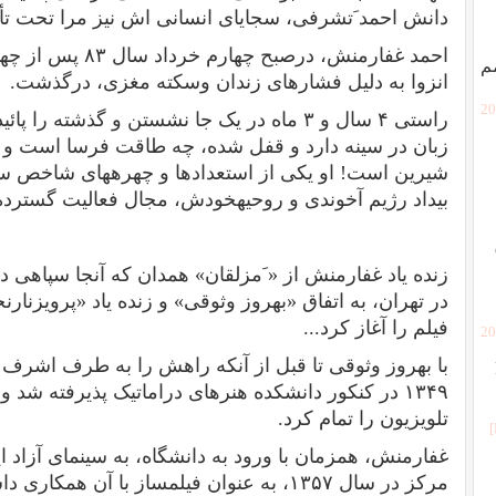
دانش احمد َتشرفی، سجایای انسانی اش نیز مرا تحت تأث
احمد غفارمنش، درصبح چهارم خرداد سال
۸۳
پس از چهار
م
انزوا به ‏دلیل فشارهای زندان وسکته مغزی، درگذشت.
[2
راستی
۴
سال و
۳
ماه در یک جا نشستن و گذشته را پائی
زبان در سینه دارد و قفل شده، چه طاقت فرسا است و چ
شیرین است! او یکی از استعدادها و چهره‏های شاخص سی
بیداد رژیم آخوندی و روحیه‏خودش، مجال فعالیت گسترده و 
زنده یاد غفارمنش از « َمزلقان» همدان که آنجا سپاهی 
در تهران، به اتفاق «بهروز وثوقی» و زنده یاد «پرویزنارنجی
فیلم را آغاز کرد...
[2
با بهروز وثوقی تا قبل از آنکه راهش را به طرف اشرف پ
۱۳۴۹
در کنکور دانشکده هنرهای دراماتیک ‏پذیرفته شد و
تلویزیون را تمام کرد.
غفارمنش، همزمان با ورود به دانشگاه، به سینمای آزاد ای
مرکز در سال
۱۳۵۷
، به عنوان فیلمساز با آن همکاری دا