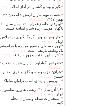
Mar]
*بگير و ببند و کُشتار، در آغاز انقلاب
[2022
Feb]
*نشست مهم سران ارتش شاه صبح ۲۲
بهمن ۱۳۵۷
[2022 Feb]
*لو رفتن خانه زعفرانیه ۱۹ بهمن سال ۶۰
ناگهان موسی زنده شد و اسلحه کشید
[2022 Feb]
* کارلوس در وین; گروگانگیری در اجلاس
اوپک
[2022 Jan]
*ترور حسنعلی منصور مبارزه با فراموشی
یک وظیفه تاریخی است
[2022 Jan]
*دکتر شاپور بختیار و روزِ « ر+ ۱»
[2022
Jan]
*کنفرانس 
[2022 Jan]
*عراق؛ حزب بعث، و خُلق‌ و‌ خویِ صدام
حسین
[2021 Dec]
* سیروس نهاوندی، اسب تراوای ساواک
[2021 Dec]
*۱۶ آذر سال ۳۲، ربطی به ورود نیکسون 
ایران نداشت
[2021 Dec]
* استخبارات صدام و بمباران مَحَلّه
گیشا
[2021 Dec]