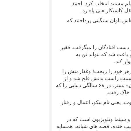
یلم مستند انتخاب کرد. احمد
ل کاسبکار «تی پا» زد.
ده‏اش تاوان سنگینی پرداختند که
ز دست افتادگان را می‏گرفت. فقیر
ش باعث شد که نتواند تن به
ار کند.
زهر خود را ریخت! وغفارمنش را
 سمت راست بدنش فلج شد و از
ن» بستر، در
۶۸
سالگی دنیایی را که
ی خاک رفت.
وت، یعنی نام نیکو، اعمال و رفتار
و سینما وتلویزیون است که در
ب خنده، قصه های شبانه، همسایه