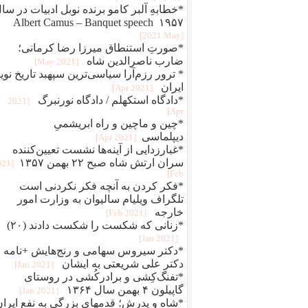
*خطابهِ آلبر کامو برنده نوبل ادبیات در سا
۱۹۵۷ Albert Camus – Banquet speech
[2021 May]
*صورتِ استنطاق میرزا رضا کرمانی؛
ضارب ناصرالدین شاه
[2021 May]
* ترور رزم‌آرا سیاسی‌ترین سپهبد تاریخ نوی
ایران
[2021 Apr]
*دادگاه استکهلم / دادگاه نورنبرگ
[2021
Apr]
*چین و ماچین و راه ابريشمیِ
ديپلماسی
[2021 Apr]
*غبارزدایی از آینه‌ها نشست تعیین‌کننده
سران ارتش شاه صبح ۲۲ بهمن ۱۳۵۷
021
Feb]
*فکر کردن به آنچه فکر نکردنی است
تلگراف ویلیام سالیوان به وزارت امور
خارجه
[2021 Feb]
*زنانی که شکست را شکست دادند (۲۰)
[2021 Jan]
*دکتر سیروس سهامی و رنج‌هایش +نامه
دکتر علی شریعتی به ایشان
[2021 Jan]
*تفنگ‌کِشی و برادرکُشی در روستای
گاپیلون ۴ بهمن سال ۱۳۶۴
[2021 Jan]
*شاه و پدرش؛ قدمهای بزرگی به نفع ایران