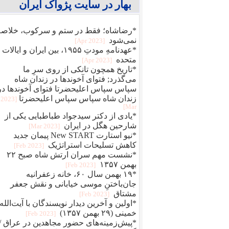
بهار در سایت پژواک ایران
*رضاشاه؛ فقط در ستم و سرکوب، خلاصه
نمی‌شود
[2023 Apr]
*عهدنامهِ مودتِ ۱۹۵۵، بین ایران و ایالات
متحده
[2023 Apr]
*تاریخ همچون تانکی از روی سرِ ما
می‌گذرد; فتوای آخوندها در زندان شاه
سپاس سپاس اعلیحضرتا فتوای آخوندها در
زندان شاه سپاس سپاس اعلیحضرتا
[2023
Mar]
*یادی از دکتر سیدجواد طباطبایی یکی از
شارحین هگل در ایران
[2023 Mar]
*نیو استارت New START پیمان جدید
کاهش تسلیحات استراتژیک
[2023 Feb]
*نشست مهم سران ارتش شاه صبح ۲۲
بهمن ۱۳۵۷
[2023 Feb]
*۱۹ بهمن سال ۶۰، خانه زعفرانیه
جان‌باختنِ موسی خیابانی و نقش جعفر
مشتاق
[2023 Feb]
*اولین و آخرین دیدار نویسندگان با آیت‌الله
خمینی (۲۹ بهمن ۱۳۵۷)
[2023 Feb]
*پیش‌زمینه‌های حضور مجاهدین در عراق /