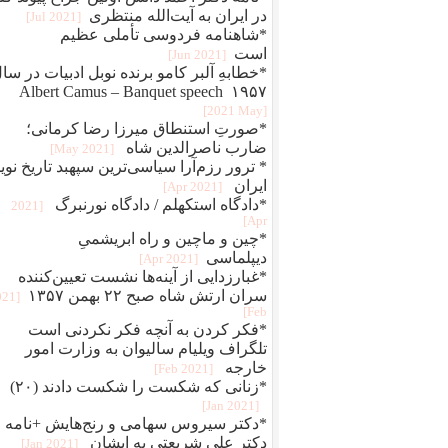
در ایران به آیت‌الله منتظری
[2021 Jul]
*شاهنامه فردوسی تأملی عظیم
است
[2021 Jun]
*خطابهِ آلبر کامو برنده نوبل ادبیات در سا
۱۹۵۷ Albert Camus – Banquet speech
[2021 May]
*صورتِ استنطاق میرزا رضا کرمانی؛
ضارب ناصرالدین شاه
[2021 May]
* ترور رزم‌آرا سیاسی‌ترین سپهبد تاریخ نوی
ایران
[2021 Apr]
*دادگاه استکهلم / دادگاه نورنبرگ
[2021
Apr]
*چین و ماچین و راه ابريشمیِ
ديپلماسی
[2021 Apr]
*غبارزدایی از آینه‌ها نشست تعیین‌کننده
سران ارتش شاه صبح ۲۲ بهمن ۱۳۵۷
021
Feb]
*فکر کردن به آنچه فکر نکردنی است
تلگراف ویلیام سالیوان به وزارت امور
خارجه
[2021 Feb]
*زنانی که شکست را شکست دادند (۲۰)
[2021 Jan]
*دکتر سیروس سهامی و رنج‌هایش +نامه
دکتر علی شریعتی به ایشان
[2021 Jan]