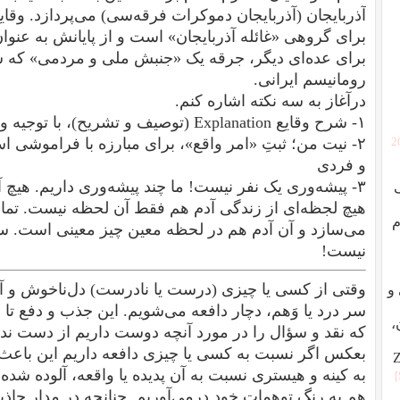
آذربایجان (آذربایجان دموکرات فرقه‌سی) می‌پردازد
.
برای گروهی «غائله آذربایجان» است و از پایانش به عنوان 
برای عده‌ای دیگر، جرقه‌ یک «جنبش ملی و مردمی» که 
رومانیسم ایرانی.
درآغاز به سه نکته اشاره کنم.
۱- شرح وقایع Explanation (توصیف و تشریح)، با توجیه و داوری justification یکی نیست.
۲- نیت من؛ ثبتِ «امر واقع»، برای مبارزه با فراموشی 
[
و فردی
۳- پیشه‌وری یک نفر نیست! ما چند پیشه‌وری داریم. هی
هیچ لجظه‌ای از زندگی آدم هم فقط آن لحظه نیست. تما
م
می‌سازد و آن آدم هم در لحظه معین چیز معینی است. س
نیست!
وقتی از کسی یا چیزی (درست یا نادرست) دل‌ناخوش و آزرد
ردگی و
سر درد یا وَهم، دچار دافعه می‌شویم. این جذب و دفع 
،
که نقد و سؤال را در مورد آنچه دوست داریم از دست ند
بعکس اگر نسبت به کسی یا چیزی دافعه داریم این باعث نش
به کینه و هیستری نسبت به آن پدیده یا واقعه، آلوده شد
هم به رنگ توهمات خود درمی‌آوریم. چنانچه در مدار جاذب