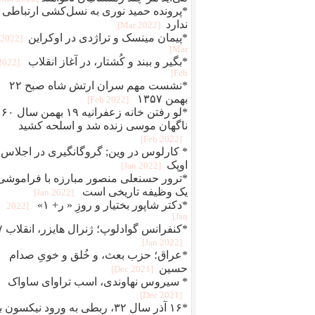
*پرونده حمید نوری به نسل‌کشی ارتباطی
ندارد
[2022 Mar]
*پیمان مینسک و تراژدی در اوکراین
[2022
Mar]
*بگير و ببند و کُشتار، در آغاز انقلاب
[2022
Feb]
*نشست مهم سران ارتش شاه صبح ۲۲
بهمن ۱۳۵۷
[2022 Feb]
*لو رفتن خانه زعفرانیه ۱۹ بهمن سال ۶۰
ناگهان موسی زنده شد و اسلحه کشید
[2022 Feb]
* کارلوس در وین; گروگانگیری در اجلاس
اوپک
[2022 Jan]
*ترور حسنعلی منصور مبارزه با فراموشی
یک وظیفه تاریخی است
[2022 Jan]
*دکتر شاپور بختیار و روزِ « ر+ ۱»
[2022
Jan]
*کنفرانس 
[2022 Jan]
*عراق؛ حزب بعث، و خُلق‌ و‌ خویِ صدام
حسین
[2021 Dec]
* سیروس نهاوندی، اسب تراوای ساواک
[2021 Dec]
*۱۶ آذر سال ۳۲، ربطی به ورود نیکسون 