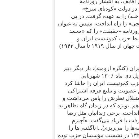
آقایف، به انتشار روزنامه
«کامونیست» ارگان حزب در رشت پرداخت. مرداد ۱۲۹۹ در دولت «کودتای سرخ»
اخله) را به عهده گرفت.
در پی
ی» را راه انداخت، سپس به عنوان
روزنامه «حقیقت» را که «محمد
ال ۱۳۰۴، رابط حزب کمونیست ایران و
۱۹۱۹ تا سال ۱۹۴۳)
یست ایران (کنگره ارومیه)، بار دیگر دبیر
کمیته مرکزی و مسؤول تشکیلات حزب در تهران شد. اوایل دی ماه ۱۳۰۶ شهربانی
زب کمونیست ایران را حاشا کرد
ادگاه جنائی به جرم عضویت و تبلیغ فرقه اشتراکی
استقلال نظرش را پاس می‌داشت و
ر حفظ می‌کرد. آنها هم. بویژه که در زندان گاه تظاهر به
داخت. برخی زندانیان مثل رضا
‌رفت با فریاد می‌گفت: «آچیرم
ها را می‌ریزم)...[ناگفتنی‌ها را
پس از آزادی، به کاشان تبعید شد. پاییز ۱۳۲۰ در نشست مؤسسان حزب توده