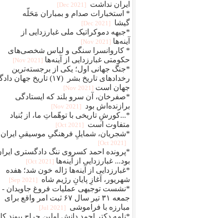
ایران نداشت
[2021 Dec]
* استخبارات صدام و بمباران مَحَلّه
گیشا
[2021 Dec]
*جبهه دموکراتیک ملی غبارزدایی از
آینه‌ها
[2021 Nov]
* کاروانسرا سنگی و لباس شخصی‌های
حکومتی غبارزدایی از آینه‌ها
[2021 Nov]
*جنگ جهانی اول؛ یکی از برجسته‌ترین
رخدادهای تاریخ بشر (۱۷) تاریخ جهان دا
جهان است
[2021 Nov]
*صفرخان، آن سرو بلند که ایستادگی
برازنده‌اش بود
[2021 Nov]
*...کورشِ تاریخی با توهّماتِ ما، از بُنیاد
متفاوت است
[2021 Oct]
*شجریان، شمایلِ فرهنگیِ موسیقیِ ایران
[2021 Oct]
*پرونده احمد کسروی ننگ دادگستری ایرا
بود... غبارزدایی از آینه‌ها
[2021 Oct]
*غبارزدایی از آینه‌ها ژاله خون شد؛ هفده
شهریور، آغازِ پایانِ رژیم شاه
[2021 Sep]
*نشست توجیهی عملیات فروغ جاویدان -
جمعه ۳۱ تیر سال ۶۷ ثبت امر واقع برای
مبارزه با فراموشی
[2021 Jul]
*نامه دکتر احمد دانش اولین جراح پیوند کل