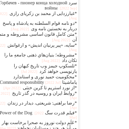
سرد Горбачев - пионер конца холодной
войны
[2022 Sep]
*غبارزدایی از محمد بن زکریای رازی
2022
Aug]
*دو نامه قوام‌ السلطنه به پادشاه و پاسخ
دربار به نخستین نامه وی
[2022 Aug]
*متن کاملِ قانون اساسی مشروطه و متم
آن
[2022 Aug]
*سایه، «پیر پرنیان اندیش» و ارغوانش
022
Aug]
*مشروطه؛ بنیان‌هایِ ذهنی جامعهِ ما را
تکان داد
[2022 Aug]
*تلسکوپ جیمز وب تاریخ کیهان را
بازنویسی خواهد کرد
[2022 Jul]
*محکومیت حمید نوری و استاندارد
یاماشیتا Command responsibility
[2022 Jul]
*از نورد استریم تا کربن خنثی
[2022 Apr]
*روابط ایران و روسیه در گذر تاریخ
[2022
Apr]
*رضا براهنی: شریعتی، دیدار در زندان
022
Apr]
*فیلم قدرت سگ Power of the Dog
[2022
Mar]
*عَلَمِ دولت نوروز به صحرا برخاست بهار
می‌آید هر چند زمستانیان نخواهند
[2022 Mar]