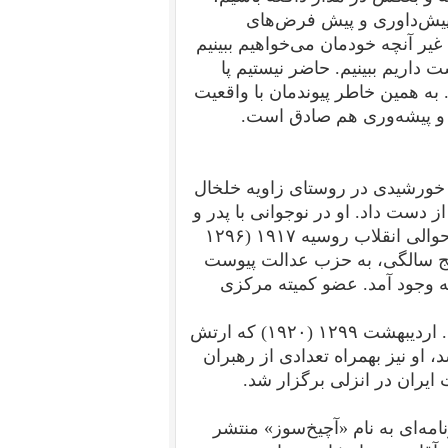
 پیش‌داوری و پیش فرض‌های
غیر آنچه خودمان می‌خواهیم ببینیم
ست داریم ببینیم. حاضر نیستیم پا
به همین خاطر پیوندمان با واقعیت
ن و پیشه‌وری هم صادق است.
یدجعفر پیشه‌وری (پرویز جوادزاده خلخالی) سال ۱۲۷۲ خورشیدی در روستای زاویه خلخال
بیل جانش را از دست داد. او در نوجوانی با پدر و
مادرش به باکو رفت و در آنجا به تحصیل و کار پرداخت. حوالی انقلاب روسیه ۱۹۱۷ (۱۲۹۶
ج سالگی، به حزب عدالت پیوست
ه وجود آمد. عضو کمیته مرکزی
پیشه‌وری سردبیری روزنامه «حُریت» را هم بعهده داشت. اردیبهشت ۱۲۹۹ (۱۹۲۰) که ارتش
او نیز بهمراه تعدادی از رهبران
یران در انزلی برگزار شد.
امه‌ای به نام «آچیخ‌سوز» منتشر