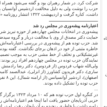
شرکت کرد. در شمار رهبران بود و گفته می‌شود همراه ای
حزب را نوشت ولی به دلیل مخالفت اردشیس آوانسیان و 
داشت، کناره گرفت و اردیبهشت ۱۳۲۲ انتشار روزنامه «آژیر» را در تهران آغاز کرد.
ـــــــــــــــــــــــــــــــــــــــــ
اعتبارنامه پیشه‌وری در مجلس رد شد
پیشه‌وری در انتخابات مجلس چهاردهم از حوزه تبریز شرک
حمایت دکتر مصدق از وی با مخالفت دربار و گروه سیدضی
دگاه
شد. حزب توده هم از پیشه‌وری در بررسی اعتبارنامه‌اش
خاطره مثبتی از خود در اذهان برجای نگذاشت. گفته بودند 
غیرتشکیلاتی و تخلف از خط مشی حزب به موجب تصمیم 
نمایندگان حزب توده در مجلس چهاردهم افراد زیر بودند: م
ولی‌الله شهاب فردوس (از فردوس)، دکتر رضا رادمنش (از
ساری)، دکتر فریدون کشاورز (از انزلی)، عبدالصمد کامبخ
ن
اصفهان)،
حزب توده را تشکیل داده بودند.
...
در کنگره اول حزب تو
حزبی آذربایجان حضور یافت اما اینجا هم اعتبارنامه‌اش ر
زاویه داشت با خاطری رنجیده به آذربایجان رفت. او در
یه