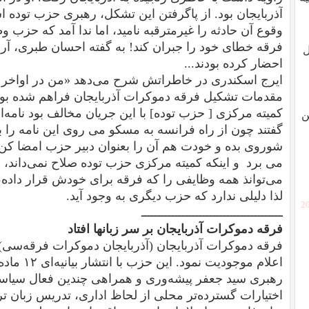
آذربایجان بود.
از پاگرفتن این تشکل، رهبری حزب توده استق
وقوع آن حادثه را غیرمترقبه نامید، اما ندا آمد که حزب وظ
فرقه خطای خود را جبران کند! به گفته احسان طبری، آر
ل
احضار کرده بودند...
مقدمات تشکیل فرقه دموکرات آذربایجان فراهم شده بو
کمیته مرکزی [ حزب توده] با این جریان مخالف بود نامه‌ا
ن
گفتند چون از راه فرانسه به مسکو می روی این نامه را
شوروی بده و خودت هم آن را بعنوان دبیر حزب امضا کن.
می برد و اینکه کمیته مرکزی حزب توده صلاح نمی‌داند،
می‌توانذ همه وظایفی را که فرقه برای خودش قرار داده، 
لذا دلیلی ندارد که حزب دیگری به وجود آید.
[2
ـــــــــــــــــــــــــــــــــــــــــ
فرقه دموکرات آذربایجان بر سر زبانها افتاد
اعلام موجود
رهبری سید جعفر پیشه‌وری و همراهی چندین فعال سیاسی
اختیارات گسترده‌تر محلی از لحاظ اداری، تدریس زبان تر