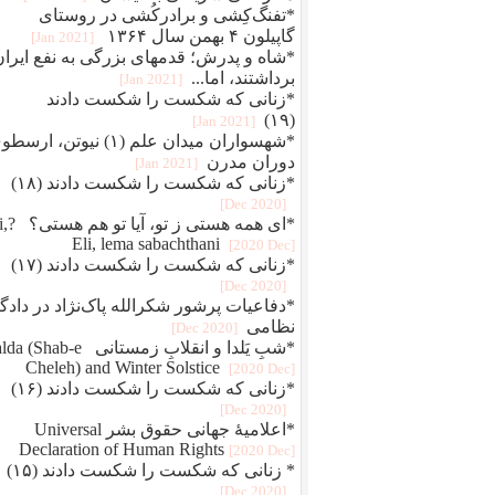
*تفنگ‌کِشی و برادرکُشی در روستای
گاپیلون ۴ بهمن سال ۱۳۶۴
[2021 Jan]
*شاه و پدرش؛ قدمهای بزرگی به نفع ایران
برداشتند، اما...
[2021 Jan]
*زنانی که شکست را شکست دادند
(۱۹)
[2021 Jan]
*شهسواران میدان علم (۱) نیوتن، ارس
دوران مدرن
[2021 Jan]
*زنانی که شکست را شکست دادند (۱۸)
[2020 Dec]
*ای همه هستی 
Eli, lema sabachthani
[2020 Dec]
*زنانی که شکست را شکست دادند (۱۷)
[2020 Dec]
*دفاعيات پرشور شکرالله پاک‌نژاد در دادگا
نظامی
[2020 Dec]
*شبِ یَلدا و انقلابِ زمستانی Shab-e
Cheleh) and Winter Solstice
[2020 Dec]
*زنانی که شکست را شکست دادند (۱۶)
[2020 Dec]
*اعلامیهٔ جهانی حقوق بشر Universal
Declaration of Human Rights
[2020 Dec]
* زنانی که شکست را شکست دادند (۱۵)
[2020 Dec]