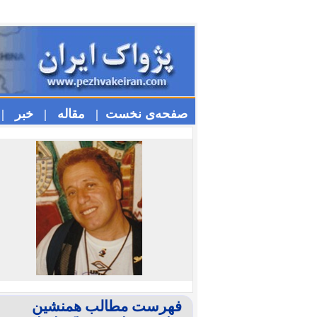
صفحه‌ی نخست |
مقاله |
خبر |
فهرست مطالب همنشین