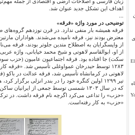
زبان فارسی و اصلاحات ارضی و اقتصادی از جمله مهم‌تری
اهداف این تشکل جدید عنوان شد.
...
توضیحی در مورد واژه «فرقه»
فرقه همیشه بار منفی ندارد. در قرن نوزدهم گروه‌های ض
معترض بودند نیز، فرقه نامیده می‌شدند. هواداران مارتی
طوی
از واپسگرایان به اصطلاح متدین جلوتر بودند، فرقه می‌نا
از او، ابوالقاسم لاهوتی و شیخ محمد خیابانی، واژه عرب
سکت) جا افتاده بود. فرقه اجتماعیون عامیون (حزب سو
ز تو، آیا تو هم هستی؟ ?Eli,
لاهوتی در کرمانشاه تأسیس شد، فرقه عدالت در باکو (ف
تیر ۱۲۹۹ اولین کنگره خود را در بندر انزلی برگزار ک
ه
که در سال ۱۳۰۳ شمسی توسط جمعی از ایرانیان
Yalda (
«حزب» را تداعی می‌کرد اگرچه نام فرقه داشت. در ترکی
«حزب» به کار رفته‌است.