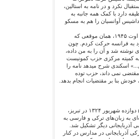
بال نکرد و در نامه‌ به استالین،
یفه دارد با کمک همه جانبه به
داشیس آوانسیان را هم به مسکو
ایرج اسکندری در خاطراتش شرح می‌دهد «من در اواخر اوت ۱۹۴۵، همان موقعی که
د به فرانسه حرکت کردم. چون
ی نوشته شد و آن را به من داده،
 به کمیته مرکزی حزب کمونیست
..» اسکندی شرح میدهد نامه را
 مقتضی نمی داند، حزب توده
خودش بنا بر مقتضیات انجام بدهد.
فرقه دموکرات آذربایجان (آذربایجان دموکرات فرقه‌سی) دوازده شهریور ۱۳۲۴ در تبریز،
یت نمود. این حزب با انتشار بیانیه‌ای ۱۲ ماده‌ای به زبان‌های ترکی و فارسی به
 آذربایجانی دیگر تشکیل شد.
کی آذربایجانی در مدارس در کنار