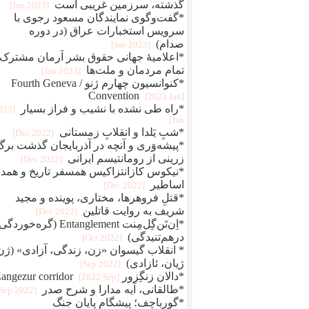
گذشته، سرزمین غریبی است
[2023 Jan]
*گفت‌وگوی نمایندگان مسعود رجوی با
سرویس استخبارات عراق (در دوره
صدام)
[2023 Jan]
*اعلامیهٔ جهانی حقوق بشر آرمان مشترک
تمام مردمان و ملت‌ها
[2023 Jan]
*کنوانسیون چهارم ژنو / Fourth Geneva
Convention
[2023 Jan]
*راه طی نشده با نشیب و فراز بسیار
2023
Jan]
*شبِ یَلدا و انقلابِ زمستانی
[2022 Dec]
*پیشه‌وَری و آنچه در آذربایجان گذشت برگ
زرینی از رومانتیسم ایرانی
[2022 Dec]
*نیکوس کازانتزاکیس همسفر تاریخ و همد
اساطیر
[2022 Dec]
*قتلِ فروهرها، مختاری، پوینده و مجید
شریف به روایت قاتلین
[2022 Dec]
*اِن‌تَن‌گِل‌مِنت Entanglement (گره‌خو
درهم‌تنیدگی)
[2022 Oct]
* انقلاب گیسوان «زن، زندگی، آزادی» (ژن
ژیان، ئازادی)
[2022 Sep]
*دالان زنگِزور Zangezur corridor
[2022 Sep]
*طالقانی، آیه مدارا و شرح صدر
[2022 Sep]
*گورباچف؛ پیشگام پایان جنگ