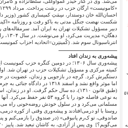
می‌شد. وی
در کنار حیدر عمواوغلی، سلطانزاده و کامران 
احسان‌الله خان دوستدار، سِمَتِ کمیساری کشور (وزیر د
شکست نهضت جنگل مدتی به باکو رفت و روزنامه «اکینج
دبیر مسؤول تشکیلات تهران به ایران آمد. سرمقاله‌های 
دهگان» مدیریت می‌کرد، او می‌نوشت.
در س
انترناسیونال سوم شد. (کُمینتِرن=اتحادیه احزاب کمونیست جهان از سال 
ـــــــــــــــــــــــــــــــــــــــــ
پیشه‌وری به زندان افتاد
پیشه‌وری سال ۱۳۰۶؛ در دومین کنگره حزب کمون
دستگیرش کرد. گرچه در بازجویی و زندان، عضویت در ح
اما موثر واقع نشد و اسفند ۱۳۱۸ در د
(طبق قانون ۱۳۱۰)، ده سال حکم گرفت.
او در زندان، 
گوادلوپ؛ ژنرال هایزر، انقلاب ۵۷
به نوعی فاصله خود را با گروه ۵۳ نف
مسلمانی می‌کرد و در سلول خودش روضه‌خونی راه می‌ان
روستا با او درمی‌افتادند و پیشه‌وری وقتی از کوره درمی
صاندوقی، تو ک‌
رم پانبوقی» (در صندوق را بازمی‌کنم و پنبه‌
می‌گویم؟]
وی
به