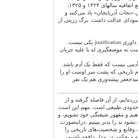
وقایع اتفاقیه سالهای ۱۳۲۴ و ۱۳۲۵،
«نجات آذربایجان» یاد می‌کنند و
سودای عدالت داشت. برگ زرینی از
است نه موضعگیری له یا علیه جریان
چ آدمی نیست که فقط یک آدم باشد.
م تاریخی که پشت سر اوست او را
یدجعفر پیشه‌وری هم یک نفر
ه‌ایم، از آن فاصله گرفته و از
تا حدودی طبیعی است. مهم این است
هیم و مقهور شیفتگی خود نشویم، و
ود بد را بدتر ببینیم. دراینصورت
ه، وقایع و شخصیت‌های تاریخی را
ه و بعکس در مدار دافعه باشیم،