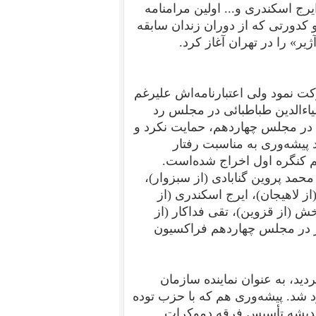
رج اسکندری و... اولین مرامنامه
کدورتی که از دوران زندان سابقه
ت نمود ولی اعتبارنامه‌اش علیرغم
اءالدین طباطبائی در مجلس رد
 در مجلس چهاردهم، حمایت نکرد و
پیشه‌‌وری به مناسبت رفتار
کنگره اول اخراج شده‌است.
حمد پروین گنابادی (از سبزوار)،
 لاهیجان)، ایرج اسکندری (از
ش (از قزوین)، تقی فداکار (از
 اردشیر آوانسیانس (از ارامنه شمال). این ۸ نفر در مجلس چهاردهم فراکسیون
ده هم که ۱۰ مرداد ۱۳۲۳ برگزار گردید، به عنوان نماینده سازمان
د شد. پیشه‌وری هم که با حزب توده
 اندیشه تأسیس فرقه دموکرات