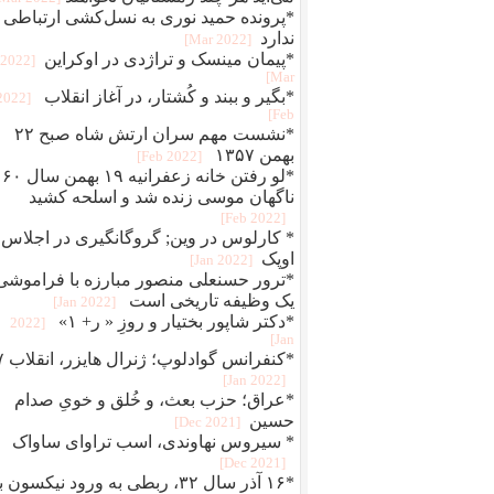
*پرونده حمید نوری به نسل‌کشی ارتباطی
ندارد
[2022 Mar]
*پیمان مینسک و تراژدی در اوکراین
[2022
Mar]
*بگير و ببند و کُشتار، در آغاز انقلاب
[2022
Feb]
*نشست مهم سران ارتش شاه صبح ۲۲
بهمن ۱۳۵۷
[2022 Feb]
*لو رفتن خانه زعفرانیه ۱۹ بهمن سال ۶۰
ناگهان موسی زنده شد و اسلحه کشید
[2022 Feb]
* کارلوس در وین; گروگانگیری در اجلاس
اوپک
[2022 Jan]
*ترور حسنعلی منصور مبارزه با فراموشی
یک وظیفه تاریخی است
[2022 Jan]
*دکتر شاپور بختیار و روزِ « ر+ ۱»
[2022
Jan]
*کنفرانس 
[2022 Jan]
*عراق؛ حزب بعث، و خُلق‌ و‌ خویِ صدام
حسین
[2021 Dec]
* سیروس نهاوندی، اسب تراوای ساواک
[2021 Dec]
*۱۶ آذر سال ۳۲، ربطی به ورود نیکسون 