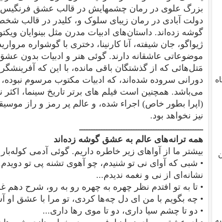
بزرگ علوی در رمان چشمهایش در قالب عشق فرنگیس
دولت آبادی در رمان زیبای سلوک و، کلیدر در قالب شخص
گوشه زده‌اند.
داستان‌های ادبیات مدرن مثل بینوایان ویکتو
ژیواگو، جان شیفته، آنا کارنینا، دختری با گوشواره مروارید.
موضوعاتی عاشقانه دارند.
گوئی هنر و ادبیات بدون عشق 
مَتل‌هائی که از گذشتگان باقی مانده، با این که آفرینش
دورانی سروده شده‌اند، که ادبیات مکتوب مرسوم نبوده، 
دگاه
می‌باشد.
همچنین است فیلم های برتر تاریخ سینما، اکثر نم
(اپرا بطور خاص) اجراء شده، و عالم پر رمز و راز موسیقی
نیز نخواهد بود.
ــــــــــــــــــــــــــــــــــــــــــــــــــ
همه ترانه‌های عالم به عشق گوشه زده‌اند
بیشتر ما از آواهای زیر خاطره داریم. گوئی آدمی کوله‌بار
ن
• شبی که آوای نی تو شنیدم، چو آهوی تشنه پی تو دویدم
نشانه‌ای از نی و نغمه ندیدم...
• تا به تو افتدم نظر چهره به چهره رو به رو، شرح دهم غم ت
• چه بگویم با من ای دل چه‌ها کردی، تو مرا با عشق او آش
• دو تا چشم سیا داری، دو تا موی رها داری...
یه