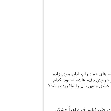
ه های عماد رام، اذان موذن‌زاده
 و خروش دف، عاشقانه بود.
کدام
ی عشق و مهر، آن را نیافریده باشد؟
شد، حتّی فیلسوف ظاهراً خشکی