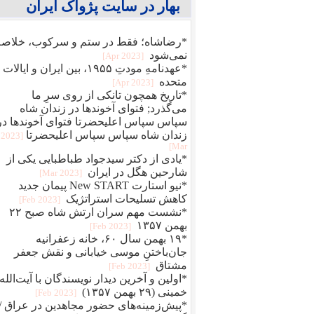
بهار در سایت پژواک ایران
*رضاشاه؛ فقط در ستم و سرکوب، خلاصه
نمی‌شود
[2023 Apr]
*عهدنامهِ مودتِ ۱۹۵۵، بین ایران و ایالات
متحده
[2023 Apr]
*تاریخ همچون تانکی از روی سرِ ما
می‌گذرد; فتوای آخوندها در زندان شاه
سپاس سپاس اعلیحضرتا فتوای آخوندها در
زندان شاه سپاس سپاس اعلیحضرتا
[2023
Mar]
*یادی از دکتر سیدجواد طباطبایی یکی از
شارحین هگل در ایران
[2023 Mar]
*نیو استارت New START پیمان جدید
کاهش تسلیحات استراتژیک
[2023 Feb]
*نشست مهم سران ارتش شاه صبح ۲۲
بهمن ۱۳۵۷
[2023 Feb]
*۱۹ بهمن سال ۶۰، خانه زعفرانیه
جان‌باختنِ موسی خیابانی و نقش جعفر
مشتاق
[2023 Feb]
*اولین و آخرین دیدار نویسندگان با آیت‌الله
خمینی (۲۹ بهمن ۱۳۵۷)
[2023 Feb]
*پیش‌زمینه‌های حضور مجاهدین در عراق /