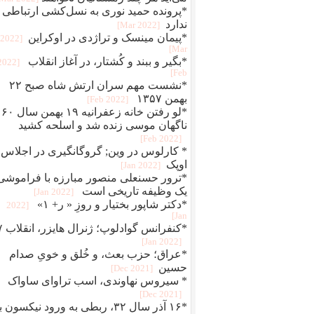
*پرونده حمید نوری به نسل‌کشی ارتباطی
ندارد
[2022 Mar]
*پیمان مینسک و تراژدی در اوکراین
[2022
Mar]
*بگير و ببند و کُشتار، در آغاز انقلاب
[2022
Feb]
*نشست مهم سران ارتش شاه صبح ۲۲
بهمن ۱۳۵۷
[2022 Feb]
*لو رفتن خانه زعفرانیه ۱۹ بهمن سال ۶۰
ناگهان موسی زنده شد و اسلحه کشید
[2022 Feb]
* کارلوس در وین; گروگانگیری در اجلاس
اوپک
[2022 Jan]
*ترور حسنعلی منصور مبارزه با فراموشی
یک وظیفه تاریخی است
[2022 Jan]
*دکتر شاپور بختیار و روزِ « ر+ ۱»
[2022
Jan]
*کنفرانس 
[2022 Jan]
*عراق؛ حزب بعث، و خُلق‌ و‌ خویِ صدام
حسین
[2021 Dec]
* سیروس نهاوندی، اسب تراوای ساواک
[2021 Dec]
*۱۶ آذر سال ۳۲، ربطی به ورود نیکسون 