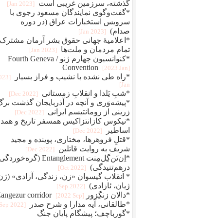
گذشته، سرزمین غریبی است
[2023 Jan]
*گفت‌وگوی نمایندگان مسعود رجوی با
سرویس استخبارات عراق (در دوره
صدام)
[2023 Jan]
*اعلامیهٔ جهانی حقوق بشر آرمان مشترک
تمام مردمان و ملت‌ها
[2023 Jan]
*کنوانسیون چهارم ژنو / Fourth Geneva
Convention
[2023 Jan]
*راه طی نشده با نشیب و فراز بسیار
2023
Jan]
*شبِ یَلدا و انقلابِ زمستانی
[2022 Dec]
*پیشه‌وَری و آنچه در آذربایجان گذشت برگ
زرینی از رومانتیسم ایرانی
[2022 Dec]
*نیکوس کازانتزاکیس همسفر تاریخ و همد
اساطیر
[2022 Dec]
*قتلِ فروهرها، مختاری، پوینده و مجید
شریف به روایت قاتلین
[2022 Dec]
*اِن‌تَن‌گِل‌مِنت Entanglement (گره‌خو
درهم‌تنیدگی)
[2022 Oct]
* انقلاب گیسوان «زن، زندگی، آزادی» (ژن
ژیان، ئازادی)
[2022 Sep]
*دالان زنگِزور Zangezur corridor
[2022 Sep]
*طالقانی، آیه مدارا و شرح صدر
[2022 Sep]
*گورباچف؛ پیشگام پایان جنگ