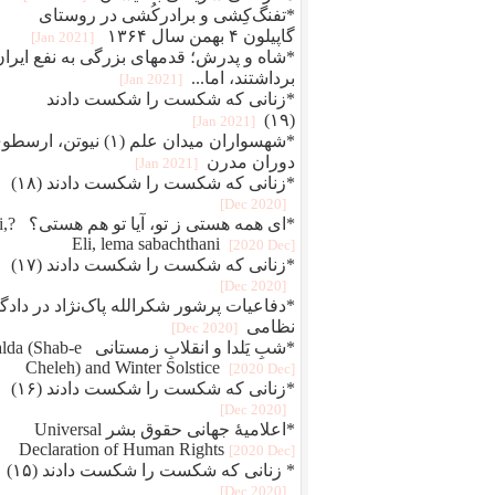
*تفنگ‌کِشی و برادرکُشی در روستای
گاپیلون ۴ بهمن سال ۱۳۶۴
[2021 Jan]
*شاه و پدرش؛ قدمهای بزرگی به نفع ایران
برداشتند، اما...
[2021 Jan]
*زنانی که شکست را شکست دادند
(۱۹)
[2021 Jan]
*شهسواران میدان علم (۱) نیوتن، ارس
دوران مدرن
[2021 Jan]
*زنانی که شکست را شکست دادند (۱۸)
[2020 Dec]
*ای همه هستی 
Eli, lema sabachthani
[2020 Dec]
*زنانی که شکست را شکست دادند (۱۷)
[2020 Dec]
*دفاعيات پرشور شکرالله پاک‌نژاد در دادگا
نظامی
[2020 Dec]
*شبِ یَلدا و انقلابِ زمستانی Shab-e
Cheleh) and Winter Solstice
[2020 Dec]
*زنانی که شکست را شکست دادند (۱۶)
[2020 Dec]
*اعلامیهٔ جهانی حقوق بشر Universal
Declaration of Human Rights
[2020 Dec]
* زنانی که شکست را شکست دادند (۱۵)
[2020 Dec]