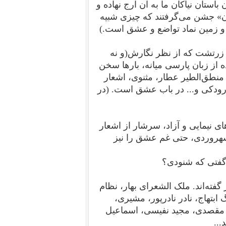
تان نیاکان ما به آن ارج نهاده و
ار مذگان» جشن می‌گرفتند که چیزی شبیه
 و زمین نماد تواضع و عشق است.
)
ه زرتشت که از نظر نگارش(و نه
 از زبان پارسی میانه، بارها سخن
منطق‌الطیر عطار، مثنوی، اشعار
 رودکی و... در باب عشق است.
(در
ای‌ نیمایی‌ و آزاد، سرشار از اشعار
. سهروردی، حتی غم عشق را نیز
گفتی که شنودی؟
فته‌اند.
ملک الشعرای بهار، نظام
بتهاج، نادر نادرپور، مشیری،
 مقصدی، مجید نفیسی، اسماعیل
...