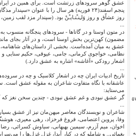
عشق گوهر سرودهای زرتشت است. برای همین در ایران باس
پنجم اسفند(۲۴ فوریه) هر سال را با عنوان «سپند
روز عشاّق و روز وَلـِنـْتـایـْنْ بود.
(سپندار مزد لقب زمین،
...
در متون اوستا و در گاتاها - سرودهای پنجگانه منسوب ب
مضمون) کهن‌ترین بخش اوستا است، و در آثار بجای مانده
عشق به میان آمده‌است.
بخشی از داستان‌های شاهنامه، 
نظامی، خواجوی کرمانی، جامی،‌ عیوقی، حکیم سنایی و
اشعار رودکی «آغاشه» اشاره به عشق دارد.)
...
تاریخ‌ ادبیات ایران‌ چه‌ در اشعار کلاسیک‌ و چه‌ در سروده‌ه
عاشقانه‌ با نگاه‌ متفاوت‌ شاعران‌ به‌ مقوله‌ عشق است
می‌ستاید:
گر عشق نبودی و غم عشق نبودی -
چندین سخن نغز که 
گوادلوپ؛ ژنرال هایزر، انقلاب ۵۷
...
شاعران و نویسندگان معاصر میهن‌مان نیز از عشق بسیار گ
وفا، پروین اعتصامی، فروغ فرخزاد، رهی معیری، هوشنگ ا
اخوان، میم آزرم، سیمین بهبهانی، سیاوش کسرائی، رضا
به
یغمائی.. و شاملو که در کنار آیدا، غزل غزل‌ها را می‌سراید