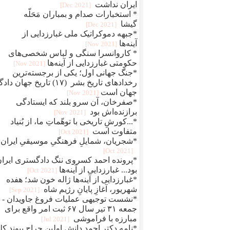
ایران نداشت
[2021 Dec]
* استخبارات صدام و بمباران مَحَلّه
گیشا
[2021 Dec]
*جبهه دموکراتیک ملی غبارزدایی از
آینه‌ها
[2021 Nov]
* کاروانسرا سنگی و لباس شخصی‌های
حکومتی غبارزدایی از آینه‌ها
[2021 Nov]
*جنگ جهانی اول؛ یکی از برجسته‌ترین
رخدادهای تاریخ بشر (۱۷) تاریخ جهان دا
جهان است
[2021 Nov]
*صفرخان، آن سرو بلند که ایستادگی
برازنده‌اش بود
[2021 Nov]
*...کورشِ تاریخی با توهّماتِ ما، از بُنیاد
متفاوت است
[2021 Oct]
*شجریان، شمایلِ فرهنگیِ موسیقیِ ایران
[2021 Oct]
*پرونده احمد کسروی ننگ دادگستری ایرا
بود... غبارزدایی از آینه‌ها
[2021 Oct]
*غبارزدایی از آینه‌ها ژاله خون شد؛ هفده
شهریور، آغازِ پایانِ رژیم شاه
[2021 Sep]
*نشست توجیهی عملیات فروغ جاویدان -
جمعه ۳۱ تیر سال ۶۷ ثبت امر واقع برای
مبارزه با فراموشی
[2021 Jul]
*نامه دکتر احمد دانش اولین جراح پیوند کل