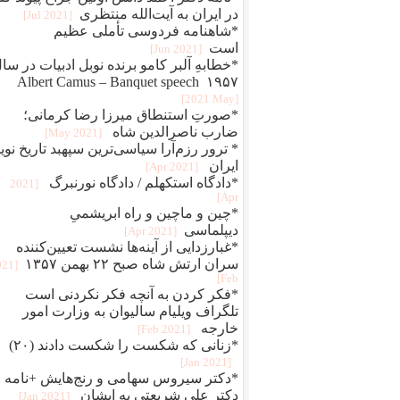
در ایران به آیت‌الله منتظری
[2021 Jul]
*شاهنامه فردوسی تأملی عظیم
است
[2021 Jun]
*خطابهِ آلبر کامو برنده نوبل ادبیات در سا
۱۹۵۷ Albert Camus – Banquet speech
[2021 May]
*صورتِ استنطاق میرزا رضا کرمانی؛
ضارب ناصرالدین شاه
[2021 May]
* ترور رزم‌آرا سیاسی‌ترین سپهبد تاریخ نوی
ایران
[2021 Apr]
*دادگاه استکهلم / دادگاه نورنبرگ
[2021
Apr]
*چین و ماچین و راه ابريشمیِ
ديپلماسی
[2021 Apr]
*غبارزدایی از آینه‌ها نشست تعیین‌کننده
سران ارتش شاه صبح ۲۲ بهمن ۱۳۵۷
021
Feb]
*فکر کردن به آنچه فکر نکردنی است
تلگراف ویلیام سالیوان به وزارت امور
خارجه
[2021 Feb]
*زنانی که شکست را شکست دادند (۲۰)
[2021 Jan]
*دکتر سیروس سهامی و رنج‌هایش +نامه
دکتر علی شریعتی به ایشان
[2021 Jan]