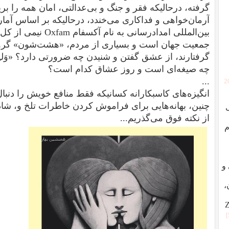
گرفته، درحالیکه فقر و جنگ و بی‌عدالتی، امان همه را بر
آرمان‌خواهی و فداکاری می‌خندد، درحالیکه بر اساس آمار
بین‌المللی امدادرسانی
جمعيت جهان است و بسیاری از مردم، «هشت‌شون» گرو «ن
گرفتارند، از عشق گفتن و شنیدن چه ضرورتی دارد؟ «وَلـِنـْت
چه صیغه‌ای است و روز عشاق کدام است؟
...
[
انگیزه‌های کاسبکارانه کسانیکه فقط منافع خویش را دنبال م
چنین، بهانه‌هایی برای فراموش کردن خاطرات تلخ و، ش
از نکته فوق می‌گذریم...
م
ردگی و
،