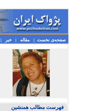
صفحه‌ی نخست |
مقاله |
خبر |
فهرست مطالب همنشین