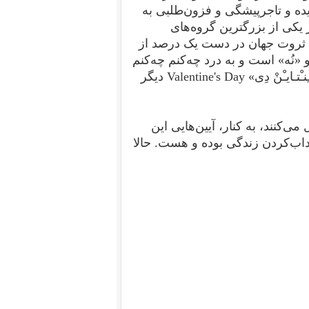
یده و تاجرپیشگی و فزون‌طلبی به
 یکی از بزرگترین گروه‌های
 به نام آکسفام Oxfam نيمی از کل ثروت جهان در دست يک درصد از
ُه» است و به درد چه‌کنم چه‌کنم
ـایـْنْ دِی»
Valentine's Day
دیگر
ی‌کنند، به کنار، آیین‌هایی این
اداب‌کردن زندگی بوده و هست.
حالا