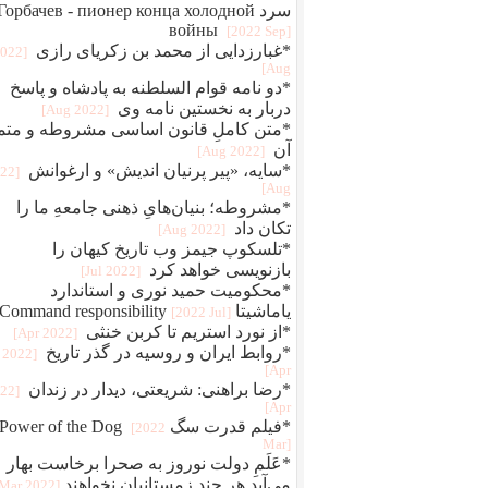
سرد Горбачев - пионер конца холодной
войны
[2022 Sep]
*غبارزدایی از محمد بن زکریای رازی
2022
Aug]
*دو نامه قوام‌ السلطنه به پادشاه و پاسخ
دربار به نخستین نامه وی
[2022 Aug]
*متن کاملِ قانون اساسی مشروطه و متم
آن
[2022 Aug]
*سایه، «پیر پرنیان اندیش» و ارغوانش
022
Aug]
*مشروطه؛ بنیان‌هایِ ذهنی جامعهِ ما را
تکان داد
[2022 Aug]
*تلسکوپ جیمز وب تاریخ کیهان را
بازنویسی خواهد کرد
[2022 Jul]
*محکومیت حمید نوری و استاندارد
یاماشیتا Command responsibility
[2022 Jul]
*از نورد استریم تا کربن خنثی
[2022 Apr]
*روابط ایران و روسیه در گذر تاریخ
[2022
Apr]
*رضا براهنی: شریعتی، دیدار در زندان
022
Apr]
*فیلم قدرت سگ Power of the Dog
[2022
Mar]
*عَلَمِ دولت نوروز به صحرا برخاست بهار
می‌آید هر چند زمستانیان نخواهند
[2022 Mar]