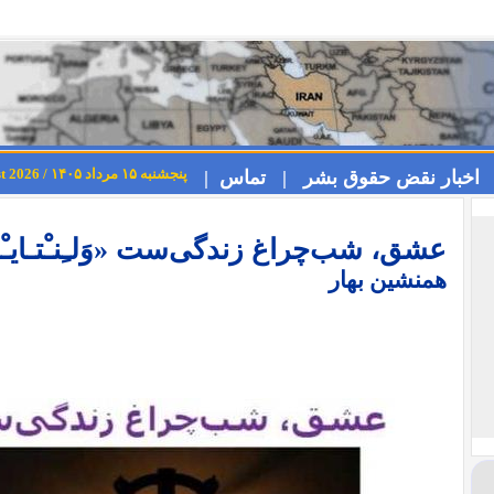
پنجشنبه ۱۵ مرداد ۱۴۰۵ / Thursday 6th August 2026
اخبار نقض حقوق بشر |
تماس |
عشق، شب‌چراغ زندگی‌ست «وَلـِنـْتـایـْنْ دِی» 's Day
همنشین بهار