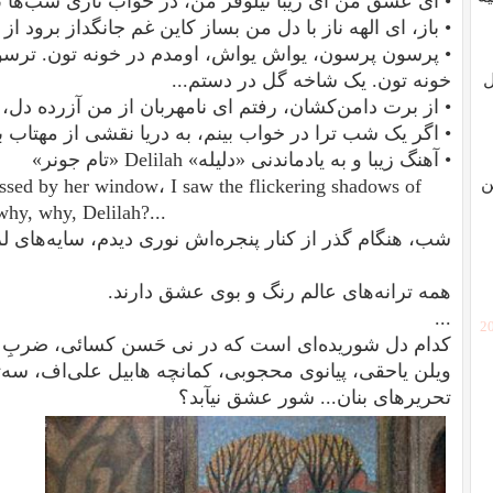
• ای عشق من ای زیبا نیلوفر من، در خواب نازی شب‌ها نی
• باز، ای الهه ناز با دل من بساز کاین غم جانگداز برود از ب
• پرسون پرسون، یواش یواش، اومدم در خونه تون. ترسو
خونه تون. یک شاخه گل در دستم...
ل
• از برت دامن‌کشان، رفتم ای نامهربان از من آزرده دل، 
• اگر یک شب ترا در خواب بینم، به دریا نقشی از مهتاب بی
•
آهنگ زیبا و به یادماندنی «دلیله»
Delilah «تام جونر»
ن
passed by her window، I saw the flickering shadows of
hy, why, Delilah?...
ٰشب، هنگام گذر از کنار پنجره‌اش نوری دیدم، سایه‌های لر
همه ترانه‌های عالم رنگ و بوی عشق دارند.
...
[2
کدام دل شوریده‌ای است که در نی حَسن کسائی، ضربِ ح
ویلن یاحقی، پیانوی محجوبی، کمانچه هابیل علی‌اف، سه‌
تحریرهای بنان... شور عشق نیآبد؟