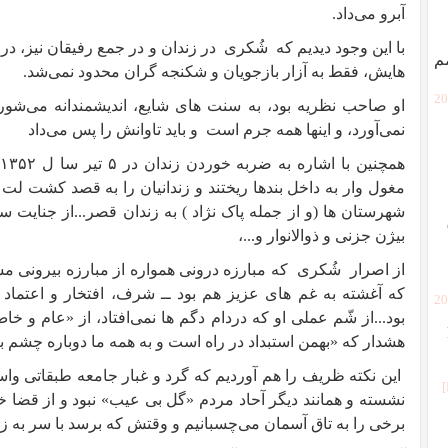
آبرو می‌داد.
با این وجود دیدیم که
شُکری
در زندان و در جمع رفیقان نیز، د
م
هایش، فقط به آزار بازجویان و شکنجه گران محدود نمی‌شد.
[2
او صاحب نظریه بود، به سنت های شایع، اندیشمندانه می‌شور
نمی‌آورد، و اینها همه جرم است
و باید تاوانش را پس می‌داد
ه
مغول وار به داخل بندها ریختند و زندانیان را به قصد کشت لت و پ
بیژن جزنی و ذوالانوار و...،
از اصرار
شُکری
که مبارزه درونی همواره از مبارزه بیرونی م
که آغشته به غم های عزیز هم بود ــ شرف، افتخار و اعتماد 
[2
بود...از شّم عملی او که دردام دگم ها نمی‌افتاد، از «عام و خ
هشدار که «بهمن استبداد در راه است و به همه ما دوباره چشم بند
این نکته ظریف را هم آوردیم که گرد و غبار جامعه طبقاتی واست
نشسته و همانند دیگر آحاد مردم «گل بی عیب» نبود و از قضا 
برخی را به تاق آسمان می‌چسبانیم و وقتش که برسد با سر به 