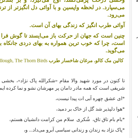
وحشی درخت پرمی‌کشد، اوج می‌گیرد، و بر بلندتری
می‌سپارد. در لحظه واپسین و با آوائی دل انگیزتر از تر
می‌رود.
آوائی طرب انگیز که زندگی بهای آن است.
چنین است که جهان از حرکت باز می‌ایستد تا گوش فرا 
است، چرا که خوب ترین همواره به بهای دردی جانکاه بدس
می‌گوید.
کالین مک کالو. مرغان شاخسار طرب
llough, The Thorn Birds
تا کنون در مورد شهید والا مقام «شکرالله پاک نژاد»، بخشی 
شریفی است که همه مادر دامان پر مهرشان نشو و نما کرده ایم (ب
*ای عشق چهره آبی ات پیدا نیست،‌
*هوا دلپذیر شد گل از خاک بر دمید،
*بام بام تاق تاق،
شُکری
سلام من کرامت دانشیان هستم،
*پاک نژاد به زندان و زندانی سیاسی آبرو می‌داد... و،