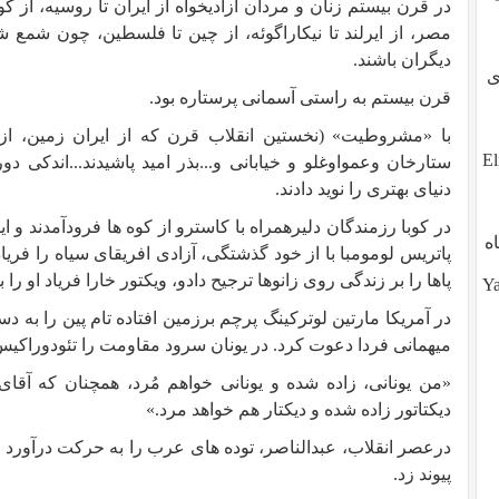
در قرن بیستم زنان و مردان آزادیخواه از ایران تا روسیه، از کوبا 
مصر، از ایرلند تا نیکاراگوئه، از چین تا فلسطین، چون شمع
دیگران باشند.
طوی
قرن بیستم به راستی آسمانی پرستاره بود.
با «مشروطیت» (نخستین انقلاب قرن که از ایران زمین، از
ز تو، آیا تو هم هستی؟ ?Eli,
ستارخان وعمواوغلو و خیابانی و...بذر امید پاشیدند...اندکی د
دنیای بهتری را نوید دادند.
در کوبا رزمندگان دلیرهمراه با کاسترو از کوه ها فرودآمدند و ای
ه
پاتریس لومومبا با از خود گذشتگی، آزادی افریقای سیاه را فریا
پاها را بر زندگی روی زانوها ترجیح دادو، ویکتور خارا فریاد او 
Yalda (
در آمریکا مارتین لوترکینگ پرچم برزمین افتاده تام پین را به 
میهمانی فردا دعوت کرد. در یونان سرود مقاومت را تئودوراکی
«من یونانی، زاده شده و یونانی خواهم مُرد، همچنان كه آق
دیكتاتور زاده شده و دیكتار هم خواهد مرد.»
درعصر انقلاب، عبدالناصر، توده های عرب را به حرکت درآورد و آ
پیوند زد.