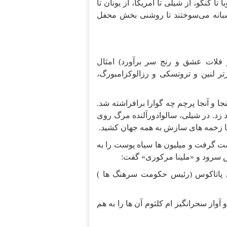
تا کنگو، از شیلی تا آمریکا، از یونان تا
 شبانه می‌سوختند تا روشنی بخش محفل
 فلات عشق و رنج سر برآورد) امثال
ورتر لنین و تروتسکی و رزالوکزامبورگ،
نجا و آنجا پرچم چه گوارا برافراشته شد.
د زد. در شیلی، سالوادورآلنده مرگ روی
را با زخمه های سازش به همه جهان کشید.
دست گرفت و میلیون ها سیاه پوست را به
س سرود و «ملینا مرکوری» گفت:
ای پاتاكوس (رئیس حكومت سرهنگ ها )
واز سحرانگیز ام کلثوم آن ها را به هم