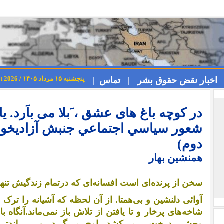
پنجشنبه ۱۵ مرداد ۱۴۰۵ / Thursday 6th August 2026
اخبار نقض حقوق بشر |
تماس |
در کوچه باغ های عشق ، َبلا می باَرد. ی
شعور سياسي اجتماعي جنبش آزاديخوا
دوم)
همنشین بهار
سخن از پرنده‌ای است افسانه‌ای که درتمام زندگیش تنها ی
آوائی دلنشین و بی‌همتا. از آن لحظه که آشیانه را تر
شاخه‌های پرخار و تا یافتن از تلاش باز نمی‌‌ماند.آنگاه ب