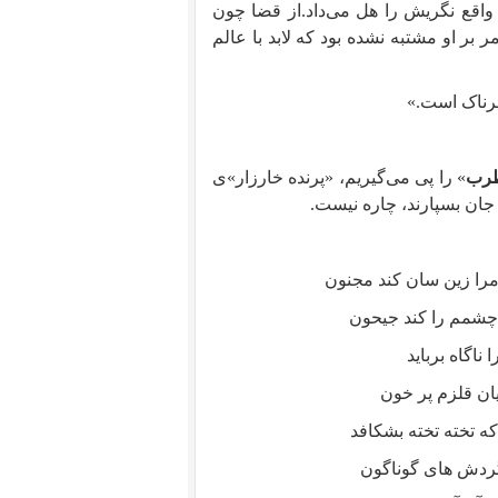
واقع نگریش را هل می‌داد.از قضا چون
ر بر او مشتبه نشده بود که لابد با عالم
رناک است.»
طرب
» را پی می‌گیریم، «پرنده خارزار»ی
 جان بسپارند، چاره نیست.
مرا زین سان كند مجنون
 چشمم را كند جیحون
ناگاه برباید
یان قلزم پر خون
ه تخته تخته بشكافد
گردش های گوناگون