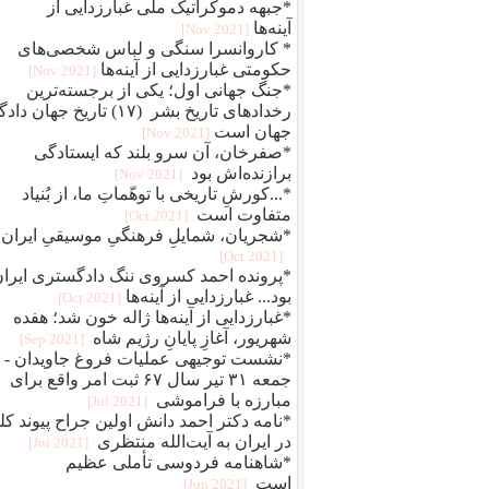
*جبهه دموکراتیک ملی غبارزدایی از
آینه‌ها
[2021 Nov]
* کاروانسرا سنگی و لباس شخصی‌های
حکومتی غبارزدایی از آینه‌ها
[2021 Nov]
*جنگ جهانی اول؛ یکی از برجسته‌ترین
رخدادهای تاریخ بشر (۱۷) تاریخ جهان دا
جهان است
[2021 Nov]
*صفرخان، آن سرو بلند که ایستادگی
برازنده‌اش بود
[2021 Nov]
*...کورشِ تاریخی با توهّماتِ ما، از بُنیاد
متفاوت است
[2021 Oct]
*شجریان، شمایلِ فرهنگیِ موسیقیِ ایران
[2021 Oct]
*پرونده احمد کسروی ننگ دادگستری ایرا
بود... غبارزدایی از آینه‌ها
[2021 Oct]
*غبارزدایی از آینه‌ها ژاله خون شد؛ هفده
شهریور، آغازِ پایانِ رژیم شاه
[2021 Sep]
*نشست توجیهی عملیات فروغ جاویدان -
جمعه ۳۱ تیر سال ۶۷ ثبت امر واقع برای
مبارزه با فراموشی
[2021 Jul]
*نامه دکتر احمد دانش اولین جراح پیوند کل
در ایران به آیت‌الله منتظری
[2021 Jul]
*شاهنامه فردوسی تأملی عظیم
است
[2021 Jun]