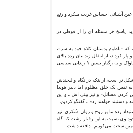
ر عین آشنائی احساس غربت میکرد و رنج
ید. پاسخ هر مسئله ای را از قوطی در
مچنین با اشاره به ضربه خوردن زندان در ۵ تیر سا ل ۱۳۵۲، که «باطوم بدستان کلاه خود به سر»،
ار کردند، از انتقال زندانیان رده بالای
شهرستان ها (و از جمله پاک نژاد ) به زندان قصر...از جنایت ساواک و به رگبار بستن ۹ زندانی سیاسی
شکل تر است، ازاینکه در نگاه و لبخندش
به نفس یک خلق مظلوم اما دلیر هویدا
اص کردن مسائل» و تیز بینی اش... و این
 و دستبند خواهند زد»... گفتگو کردیم.
بداد زده ما بر روح و روان
شُکری
نیز
خود وی نسبت به این رفتار زشت که گاه
زمین سخت می‌کوبیم...دافعه داشت.