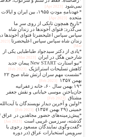
*رضاشاه؛ فقط در ستم و سرکوب، خلاصه
نمی‌شود
[2023 Apr]
*عهدنامهِ مودتِ ۱۹۵۵، بین ایران و ایالات
متحده
[2023 Apr]
*تاریخ همچون تانکی از روی سرِ ما
می‌گذرد; فتوای آخوندها در زندان شاه
سپاس سپاس اعلیحضرتا فتوای آخوندها در
زندان شاه سپاس سپاس اعلیحضرتا
[2023
Mar]
*یادی از دکتر سیدجواد طباطبایی یکی از
شارحین هگل در ایران
[2023 Mar]
*نیو استارت New START پیمان جدید
کاهش تسلیحات استراتژیک
[2023 Feb]
*نشست مهم سران ارتش شاه صبح ۲۲
بهمن ۱۳۵۷
[2023 Feb]
*۱۹ بهمن سال ۶۰، خانه زعفرانیه
جان‌باختنِ موسی خیابانی و نقش جعفر
مشتاق
[2023 Feb]
*اولین و آخرین دیدار نویسندگان با آیت‌الله
خمینی (۲۹ بهمن ۱۳۵۷)
[2023 Feb]
*پیش‌زمینه‌های حضور مجاهدین در عراق /
گذشته، سرزمین غریبی است
[2023 Jan]
*گفت‌وگوی نمایندگان مسعود رجوی با
سرویس استخبارات عراق (در دوره