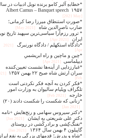
*خطابهِ آلبر کامو برنده نوبل ادبیات در سا
۱۹۵۷ Albert Camus – Banquet speech
[2021 May]
*صورتِ استنطاق میرزا رضا کرمانی؛
ضارب ناصرالدین شاه
[2021 May]
* ترور رزم‌آرا سیاسی‌ترین سپهبد تاریخ نوی
ایران
[2021 Apr]
*دادگاه استکهلم / دادگاه نورنبرگ
[2021
Apr]
*چین و ماچین و راه ابريشمیِ
ديپلماسی
[2021 Apr]
*غبارزدایی از آینه‌ها نشست تعیین‌کننده
سران ارتش شاه صبح ۲۲ بهمن ۱۳۵۷
021
Feb]
*فکر کردن به آنچه فکر نکردنی است
تلگراف ویلیام سالیوان به وزارت امور
خارجه
[2021 Feb]
*زنانی که شکست را شکست دادند (۲۰)
[2021 Jan]
*دکتر سیروس سهامی و رنج‌هایش +نامه
دکتر علی شریعتی به ایشان
[2021 Jan]
*تفنگ‌کِشی و برادرکُشی در روستای
گاپیلون ۴ بهمن سال ۱۳۶۴
[2021 Jan]
*شاه و پدرش؛ قدمهای بزرگی به نفع ایران