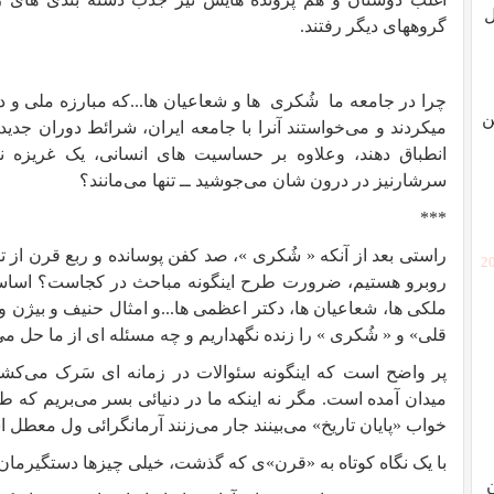
ل
گروههای دیگر رفتند.
چرا در جامعه ما
شُکری
ها و شعاعیان ها...که مبارزه ملی و 
ن
میکردند و می‌خواستند آنرا با جامعه ایران، شرائط دوران جدی
انطباق دهند، وعلاوه بر حساسیت های انسانی، یک غریزه ن
سرشارنیز در درون شان می‌جوشید ــ تنها می‌مانند؟
***
راستی بعد از آنکه « شُکری »، صد کفن پوسانده و ربع قرن از ت
[2
روبرو هستیم، ضرورت طرح اینگونه مباحث در کجاست؟ اساساً چر
ملکی ها، شعاعیان ها، دکتر اعظمی ها...و امثال حنیف و بیژن 
قلی» و « شُکری » را زنده نگهداریم و چه مسئله ای از ما حل می
پر واضح است که اینگونه سئوالات در زمانه ای سَرک می‌کشد ک
میدان آمده است. مگر نه اینکه ما در دنیائی بسر می‌بریم که طا
خواب «پایان تاریخ» می‌بینند جار می‌زنند آرمانگرائی ول معطل
با یک نگاه کوتاه به «قرن»ی که گذشت، خیلی چیزها دستگیرمان