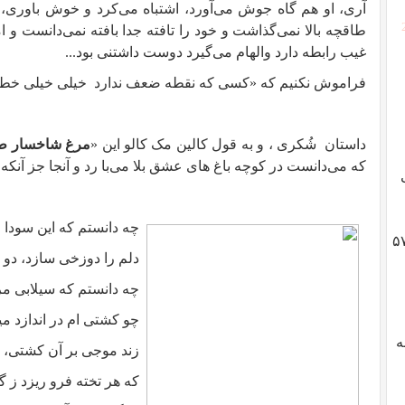
آری، او هم گاه جوش می‌آورد، اشتباه می‌کرد و خوش باوری، 
طاقچه بالا نمی‌گذاشت و خود را تافته جدا بافته نمی‌دانست و ام
غیب رابطه دارد والهام می‌گیرد دوست داشتنی بود...
فراموش نکنیم که «کسی که نقطه ضعف ندارد
خیلی خیلی خط
داستان
شُکری ، و به قول کالین مک کالو این «
مرغ شاخسار 
که می‌دانست در کوچه باغ های عشق بلا می‌با رد و آنجا جز آنکه
چه دانستم كه این سودا 
گوادلوپ؛ ژنرال هایزر، انقلاب ۵۷
دلم را دوزخی سازد، دو
چه دانستم كه سیلابی مرا 
چو كشتی ام در اندازد م
به
زند موجی بر آن كشتی، ك
كه هر تخته فرو ریزد ز 