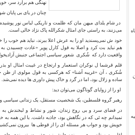
نهنگی هم برآرد سر، خورد
چنان در یای بی پایان ش
در شام یلدای میهن مان که ظلمت و تاریکی لباس نور پوشید
می‌زنند، به راستی جای امثال شکرالله پاک نژاد خالی است.
دگاه
خود ش نمی‌پسندید او را به عرش اعلا ببرند، نباید هم خوب را خ
هم نباید بت کرد و اصلا به قول کارل پوپر «عادت چسبیدن به م
واقعیت دارد که
شُکری
شعور سیاسی اجتماعی جنبش آزادیخواهی
قلم قرشما ل نوکران استعمار و ارتجاع در غیبت امثال او بذر
شُکری ، آن «غریبه آشنا» که هرکسی به قول مولوی از ظن 
ن
ساده و زلال بود، اما در گرد و خاک پیش داوری ها دیده نمی‌شد.
او را از زوایای گوناگون می‌توان دید:
رهبر گروه فلسطین، یک شخصیت مستقل، یک زندانی سیاسی و ا
در فضای سرد و بی روح زندان، شور و نشاط و لبخندش به د
یه
نمیدانم چه ئی که در نگاهش بود، جاذبه داشت. با این همه به خ
خویش بود و جواب هر مسئله ای را از قوطی ها
بیرون نمی‌کشید
اغلب دوستان و هم پرونده هایش نیز جذب دسته بندی های زن