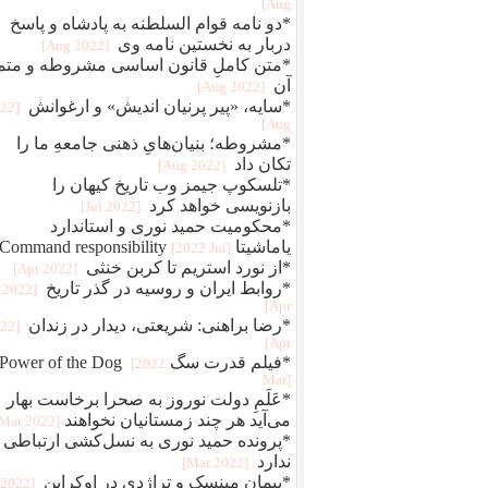
Aug]
*دو نامه قوام‌ السلطنه به پادشاه و پاسخ
دربار به نخستین نامه وی
[2022 Aug]
*متن کاملِ قانون اساسی مشروطه و متم
آن
[2022 Aug]
*سایه، «پیر پرنیان اندیش» و ارغوانش
022
Aug]
*مشروطه؛ بنیان‌هایِ ذهنی جامعهِ ما را
تکان داد
[2022 Aug]
*تلسکوپ جیمز وب تاریخ کیهان را
بازنویسی خواهد کرد
[2022 Jul]
*محکومیت حمید نوری و استاندارد
یاماشیتا Command responsibility
[2022 Jul]
*از نورد استریم تا کربن خنثی
[2022 Apr]
*روابط ایران و روسیه در گذر تاریخ
[2022
Apr]
*رضا براهنی: شریعتی، دیدار در زندان
022
Apr]
*فیلم قدرت سگ Power of the Dog
[2022
Mar]
*عَلَمِ دولت نوروز به صحرا برخاست بهار
می‌آید هر چند زمستانیان نخواهند
[2022 Mar]
*پرونده حمید نوری به نسل‌کشی ارتباطی
ندارد
[2022 Mar]
*پیمان مینسک و تراژدی در اوکراین
[2022