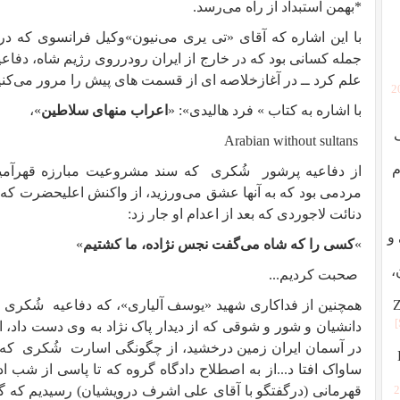
*بهمن استبداد از راه می‌رسد.
با این اشاره که آقای «تی یری می‌نیون»وکیل فرانسوی که د
جمله کسانی بود که در خارج از ایران رودرروی رژیم شاه، دفاعی
علم کرد ــ در آغازخلاصه ای از قسمت های پیش را مرور می‌کنی
[
با اشاره به کتاب » فرد هالیدی»: «
اعراب منهای سلاطین
»،
Arabian without sultans
م
از دفاعیه پرشور
شُکری
که سند مشروعیت مبارزه قهرآمیز
مردمی بود که به آنها عشق می‌ورزید، از واکنش اعلیحضرت که ا
دنائت لاجوردی که بعد از اعدام او جار زد:
ردگی و
»
کسی را که شاه می‌گفت نجس نژاده، ما کشتیم
»
،
صحبت کردیم...
همچنین از فداکاری شهید «یوسف آلیاری»، که دفاعیه
شُکری
دانشیان و شور و شوقی که از دیدار پاک نژاد به وی دست داد، 
در آسمان ایران زمین درخشید، از چگونگی اسارت
شُکری
که 
ساواک افتا د...از به اصطلاح دادگاه گروه که تا پاسی از شب ا
قهرمانی (درگفتگو با آقای علی اشرف درویشیان) رسیدیم که گف
[