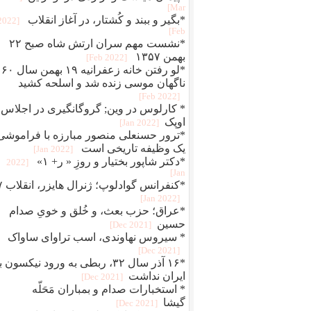
Mar]
*بگير و ببند و کُشتار، در آغاز انقلاب
[2022
Feb]
*نشست مهم سران ارتش شاه صبح ۲۲
بهمن ۱۳۵۷
[2022 Feb]
*لو رفتن خانه زعفرانیه ۱۹ بهمن سال ۶۰
ناگهان موسی زنده شد و اسلحه کشید
[2022 Feb]
* کارلوس در وین; گروگانگیری در اجلاس
اوپک
[2022 Jan]
*ترور حسنعلی منصور مبارزه با فراموشی
یک وظیفه تاریخی است
[2022 Jan]
*دکتر شاپور بختیار و روزِ « ر+ ۱»
[2022
Jan]
*کنفرانس 
[2022 Jan]
*عراق؛ حزب بعث، و خُلق‌ و‌ خویِ صدام
حسین
[2021 Dec]
* سیروس نهاوندی، اسب تراوای ساواک
[2021 Dec]
*۱۶ آذر سال ۳۲، ربطی به ورود نیکسون 
ایران نداشت
[2021 Dec]
* استخبارات صدام و بمباران مَحَلّه
گیشا
[2021 Dec]