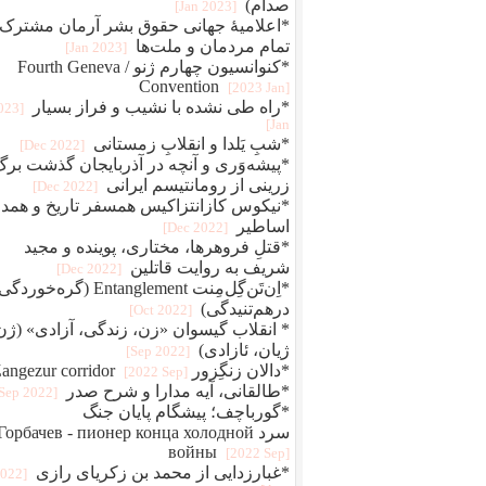
صدام)
[2023 Jan]
*اعلامیهٔ جهانی حقوق بشر آرمان مشترک
تمام مردمان و ملت‌ها
[2023 Jan]
*کنوانسیون چهارم ژنو / Fourth Geneva
Convention
[2023 Jan]
*راه طی نشده با نشیب و فراز بسیار
2023
Jan]
*شبِ یَلدا و انقلابِ زمستانی
[2022 Dec]
*پیشه‌وَری و آنچه در آذربایجان گذشت برگ
زرینی از رومانتیسم ایرانی
[2022 Dec]
*نیکوس کازانتزاکیس همسفر تاریخ و همد
اساطیر
[2022 Dec]
*قتلِ فروهرها، مختاری، پوینده و مجید
شریف به روایت قاتلین
[2022 Dec]
*اِن‌تَن‌گِل‌مِنت Entanglement (گره‌خو
درهم‌تنیدگی)
[2022 Oct]
* انقلاب گیسوان «زن، زندگی، آزادی» (ژن
ژیان، ئازادی)
[2022 Sep]
*دالان زنگِزور Zangezur corridor
[2022 Sep]
*طالقانی، آیه مدارا و شرح صدر
[2022 Sep]
*گورباچف؛ پیشگام پایان جنگ
سرد Горбачев - пионер конца холодной
войны
[2022 Sep]
*غبارزدایی از محمد بن زکریای رازی
2022