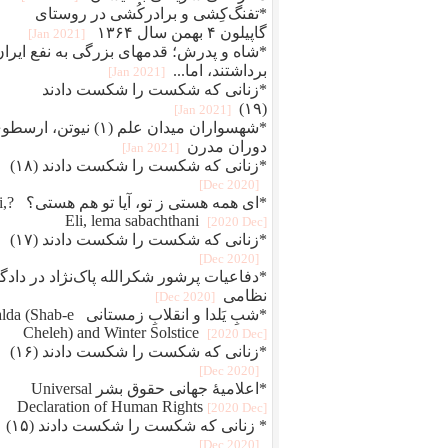
*تفنگ‌کِشی و برادرکُشی در روستای
گاپیلون ۴ بهمن سال ۱۳۶۴
[2021 Jan]
*شاه و پدرش؛ قدمهای بزرگی به نفع ایران
برداشتند، اما...
[2021 Jan]
*زنانی که شکست را شکست دادند
(۱۹)
[2021 Jan]
*شهسواران میدان علم (۱) نیوتن، ارس
دوران مدرن
[2021 Jan]
*زنانی که شکست را شکست دادند (۱۸)
[2020 Dec]
*ای همه هستی 
Eli, lema sabachthani
[2020 Dec]
*زنانی که شکست را شکست دادند (۱۷)
[2020 Dec]
*دفاعيات پرشور شکرالله پاک‌نژاد در دادگا
نظامی
[2020 Dec]
*شبِ یَلدا و انقلابِ زمستانی Shab-e
Cheleh) and Winter Solstice
[2020 Dec]
*زنانی که شکست را شکست دادند (۱۶)
[2020 Dec]
*اعلامیهٔ جهانی حقوق بشر Universal
Declaration of Human Rights
[2020 Dec]
* زنانی که شکست را شکست دادند (۱۵)
[2020 Dec]