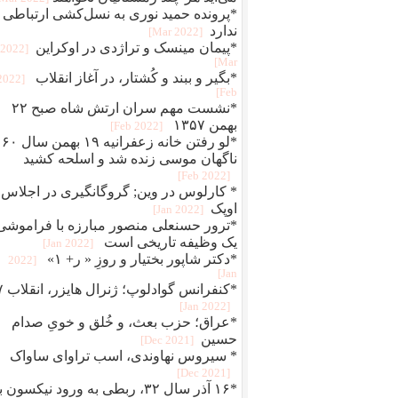
*پرونده حمید نوری به نسل‌کشی ارتباطی
ندارد
[2022 Mar]
*پیمان مینسک و تراژدی در اوکراین
[2022
Mar]
*بگير و ببند و کُشتار، در آغاز انقلاب
[2022
Feb]
*نشست مهم سران ارتش شاه صبح ۲۲
بهمن ۱۳۵۷
[2022 Feb]
*لو رفتن خانه زعفرانیه ۱۹ بهمن سال ۶۰
ناگهان موسی زنده شد و اسلحه کشید
[2022 Feb]
* کارلوس در وین; گروگانگیری در اجلاس
اوپک
[2022 Jan]
*ترور حسنعلی منصور مبارزه با فراموشی
یک وظیفه تاریخی است
[2022 Jan]
*دکتر شاپور بختیار و روزِ « ر+ ۱»
[2022
Jan]
*کنفرانس 
[2022 Jan]
*عراق؛ حزب بعث، و خُلق‌ و‌ خویِ صدام
حسین
[2021 Dec]
* سیروس نهاوندی، اسب تراوای ساواک
[2021 Dec]
*۱۶ آذر سال ۳۲، ربطی به ورود نیکسون 