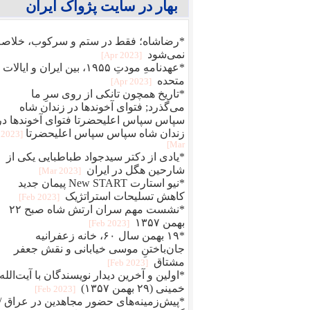
بهار در سایت پژواک ایران
*رضاشاه؛ فقط در ستم و سرکوب، خلاصه
نمی‌شود
[2023 Apr]
*عهدنامهِ مودتِ ۱۹۵۵، بین ایران و ایالات
متحده
[2023 Apr]
*تاریخ همچون تانکی از روی سرِ ما
می‌گذرد; فتوای آخوندها در زندان شاه
سپاس سپاس اعلیحضرتا فتوای آخوندها در
زندان شاه سپاس سپاس اعلیحضرتا
[2023
Mar]
*یادی از دکتر سیدجواد طباطبایی یکی از
شارحین هگل در ایران
[2023 Mar]
*نیو استارت New START پیمان جدید
کاهش تسلیحات استراتژیک
[2023 Feb]
*نشست مهم سران ارتش شاه صبح ۲۲
بهمن ۱۳۵۷
[2023 Feb]
*۱۹ بهمن سال ۶۰، خانه زعفرانیه
جان‌باختنِ موسی خیابانی و نقش جعفر
مشتاق
[2023 Feb]
*اولین و آخرین دیدار نویسندگان با آیت‌الله
خمینی (۲۹ بهمن ۱۳۵۷)
[2023 Feb]
*پیش‌زمینه‌های حضور مجاهدین در عراق /