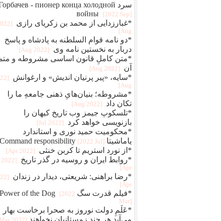
سرد Горбачев - пионер конца холодной
войны
[2022 Sep]
*غبارزدایی از محمد بن زکریای رازی
2022
Aug]
*دو نامه قوام‌ السلطنه به پادشاه و پاسخ
دربار به نخستین نامه وی
[2022 Aug]
*متن کاملِ قانون اساسی مشروطه و متم
آن
[2022 Aug]
*سایه، «پیر پرنیان اندیش» و ارغوانش
022
Aug]
*مشروطه؛ بنیان‌هایِ ذهنی جامعهِ ما را
تکان داد
[2022 Aug]
*تلسکوپ جیمز وب تاریخ کیهان را
بازنویسی خواهد کرد
[2022 Jul]
*محکومیت حمید نوری و استاندارد
یاماشیتا Command responsibility
[2022 Jul]
*از نورد استریم تا کربن خنثی
[2022 Apr]
*روابط ایران و روسیه در گذر تاریخ
[2022
Apr]
*رضا براهنی: شریعتی، دیدار در زندان
022
Apr]
*فیلم قدرت سگ Power of the Dog
[2022
Mar]
*عَلَمِ دولت نوروز به صحرا برخاست بهار
می‌آید هر چند زمستانیان نخواهند
[2022 Mar]