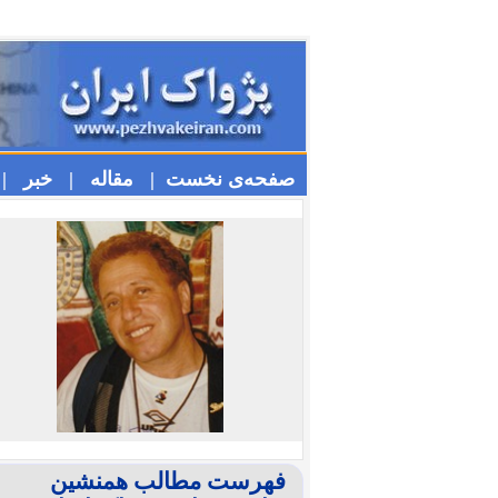
صفحه‌ی نخست |
مقاله |
خبر |
فهرست مطالب همنشین