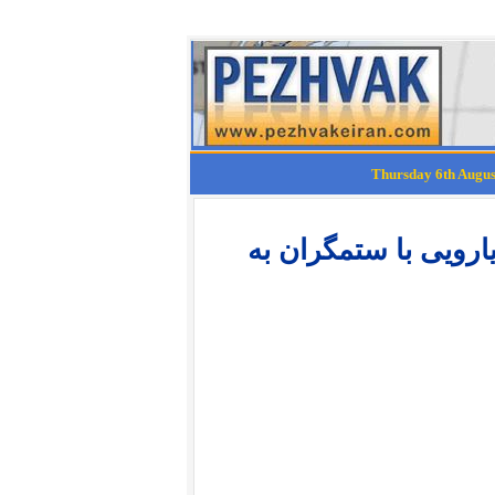
ان از ماموت تا فیسبوک 40 رویارویی با ستمگران به