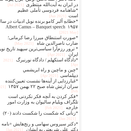
در ایران به آیت‌الله منتظری
[2021 Jul]
*شاهنامه فردوسی تأملی عظیم
است
[2021 Jun]
*خطابهِ آلبر کامو برنده نوبل ادبیات در سا
۱۹۵۷ Albert Camus – Banquet speech
[2021 May]
*صورتِ استنطاق میرزا رضا کرمانی؛
ضارب ناصرالدین شاه
[2021 May]
* ترور رزم‌آرا سیاسی‌ترین سپهبد تاریخ نوی
ایران
[2021 Apr]
*دادگاه استکهلم / دادگاه نورنبرگ
[2021
Apr]
*چین و ماچین و راه ابريشمیِ
ديپلماسی
[2021 Apr]
*غبارزدایی از آینه‌ها نشست تعیین‌کننده
سران ارتش شاه صبح ۲۲ بهمن ۱۳۵۷
021
Feb]
*فکر کردن به آنچه فکر نکردنی است
تلگراف ویلیام سالیوان به وزارت امور
خارجه
[2021 Feb]
*زنانی که شکست را شکست دادند (۲۰)
[2021 Jan]
*دکتر سیروس سهامی و رنج‌هایش +نامه
دکتر علی شریعتی به ایشان
[2021 Jan]