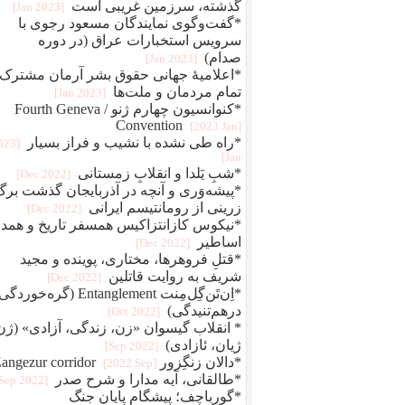
گذشته، سرزمین غریبی است
[2023 Jan]
*گفت‌وگوی نمایندگان مسعود رجوی با
سرویس استخبارات عراق (در دوره
صدام)
[2023 Jan]
*اعلامیهٔ جهانی حقوق بشر آرمان مشترک
تمام مردمان و ملت‌ها
[2023 Jan]
*کنوانسیون چهارم ژنو / Fourth Geneva
Convention
[2023 Jan]
*راه طی نشده با نشیب و فراز بسیار
2023
Jan]
*شبِ یَلدا و انقلابِ زمستانی
[2022 Dec]
*پیشه‌وَری و آنچه در آذربایجان گذشت برگ
زرینی از رومانتیسم ایرانی
[2022 Dec]
*نیکوس کازانتزاکیس همسفر تاریخ و همد
اساطیر
[2022 Dec]
*قتلِ فروهرها، مختاری، پوینده و مجید
شریف به روایت قاتلین
[2022 Dec]
*اِن‌تَن‌گِل‌مِنت Entanglement (گره‌خو
درهم‌تنیدگی)
[2022 Oct]
* انقلاب گیسوان «زن، زندگی، آزادی» (ژن
ژیان، ئازادی)
[2022 Sep]
*دالان زنگِزور Zangezur corridor
[2022 Sep]
*طالقانی، آیه مدارا و شرح صدر
[2022 Sep]
*گورباچف؛ پیشگام پایان جنگ