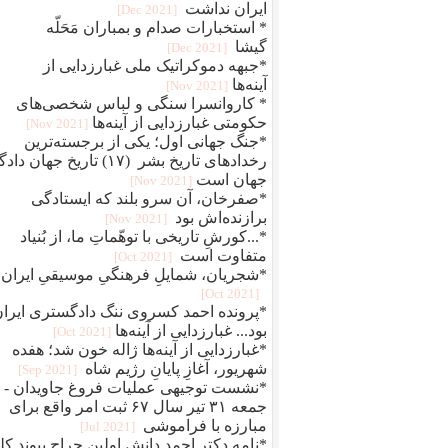
ایران نداشت
[2021 Dec]
* استخبارات صدام و بمباران مَحَلّه
گیشا
[2021 Dec]
*جبهه دموکراتیک ملی غبارزدایی از
آینه‌ها
[2021 Nov]
* کاروانسرا سنگی و لباس شخصی‌های
حکومتی غبارزدایی از آینه‌ها
[2021 Nov]
*جنگ جهانی اول؛ یکی از برجسته‌ترین
رخدادهای تاریخ بشر (۱۷) تاریخ جهان دا
جهان است
[2021 Nov]
*صفرخان، آن سرو بلند که ایستادگی
برازنده‌اش بود
[2021 Nov]
*...کورشِ تاریخی با توهّماتِ ما، از بُنیاد
متفاوت است
[2021 Oct]
*شجریان، شمایلِ فرهنگیِ موسیقیِ ایران
[2021 Oct]
*پرونده احمد کسروی ننگ دادگستری ایرا
بود... غبارزدایی از آینه‌ها
[2021 Oct]
*غبارزدایی از آینه‌ها ژاله خون شد؛ هفده
شهریور، آغازِ پایانِ رژیم شاه
[2021 Sep]
*نشست توجیهی عملیات فروغ جاویدان -
جمعه ۳۱ تیر سال ۶۷ ثبت امر واقع برای
مبارزه با فراموشی
[2021 Jul]
*نامه دکتر احمد دانش اولین جراح پیوند کل