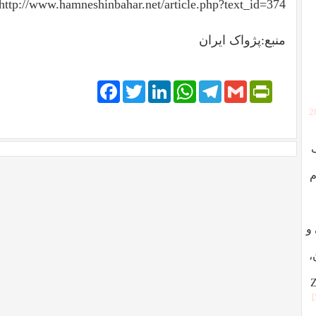
http://www.hamneshinbahar.net/article.php?text_id=374
منبع:پژواک ایران
Facebook
Twitter
LinkedIn
WhatsApp
Telegram
PrintFriendly
Gmail
[
م
ردگی و
،