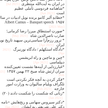
در ایران به آیت‌الله منتظری
[2021 Jul]
*شاهنامه فردوسی تأملی عظیم
است
[2021 Jun]
*خطابهِ آلبر کامو برنده نوبل ادبیات در سا
۱۹۵۷ Albert Camus – Banquet speech
[2021 May]
*صورتِ استنطاق میرزا رضا کرمانی؛
ضارب ناصرالدین شاه
[2021 May]
* ترور رزم‌آرا سیاسی‌ترین سپهبد تاریخ نوی
ایران
[2021 Apr]
*دادگاه استکهلم / دادگاه نورنبرگ
[2021
Apr]
*چین و ماچین و راه ابريشمیِ
ديپلماسی
[2021 Apr]
*غبارزدایی از آینه‌ها نشست تعیین‌کننده
سران ارتش شاه صبح ۲۲ بهمن ۱۳۵۷
021
Feb]
*فکر کردن به آنچه فکر نکردنی است
تلگراف ویلیام سالیوان به وزارت امور
خارجه
[2021 Feb]
*زنانی که شکست را شکست دادند (۲۰)
[2021 Jan]
*دکتر سیروس سهامی و رنج‌هایش +نامه
دکتر علی شریعتی به ایشان
[2021 Jan]