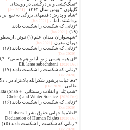
*تفنگ‌کِشی و برادرکُشی در روستای
گاپیلون ۴ بهمن سال ۱۳۶۴
[2021 Jan]
*شاه و پدرش؛ قدمهای بزرگی به نفع ایران
برداشتند، اما...
[2021 Jan]
*زنانی که شکست را شکست دادند
(۱۹)
[2021 Jan]
*شهسواران میدان علم (۱) نیوتن، ارس
دوران مدرن
[2021 Jan]
*زنانی که شکست را شکست دادند (۱۸)
[2020 Dec]
*ای همه هستی 
Eli, lema sabachthani
[2020 Dec]
*زنانی که شکست را شکست دادند (۱۷)
[2020 Dec]
*دفاعيات پرشور شکرالله پاک‌نژاد در دادگا
نظامی
[2020 Dec]
*شبِ یَلدا و انقلابِ زمستانی Shab-e
Cheleh) and Winter Solstice
[2020 Dec]
*زنانی که شکست را شکست دادند (۱۶)
[2020 Dec]
*اعلامیهٔ جهانی حقوق بشر Universal
Declaration of Human Rights
[2020 Dec]
* زنانی که شکست را شکست دادند (۱۵)
[2020 Dec]