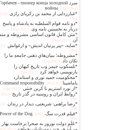
سرد Горбачев - пионер конца холодной
войны
[2022 Sep]
*غبارزدایی از محمد بن زکریای رازی
2022
Aug]
*دو نامه قوام‌ السلطنه به پادشاه و پاسخ
دربار به نخستین نامه وی
[2022 Aug]
*متن کاملِ قانون اساسی مشروطه و متم
آن
[2022 Aug]
*سایه، «پیر پرنیان اندیش» و ارغوانش
022
Aug]
*مشروطه؛ بنیان‌هایِ ذهنی جامعهِ ما را
تکان داد
[2022 Aug]
*تلسکوپ جیمز وب تاریخ کیهان را
بازنویسی خواهد کرد
[2022 Jul]
*محکومیت حمید نوری و استاندارد
یاماشیتا Command responsibility
[2022 Jul]
*از نورد استریم تا کربن خنثی
[2022 Apr]
*روابط ایران و روسیه در گذر تاریخ
[2022
Apr]
*رضا براهنی: شریعتی، دیدار در زندان
022
Apr]
*فیلم قدرت سگ Power of the Dog
[2022
Mar]
*عَلَمِ دولت نوروز به صحرا برخاست بهار
می‌آید هر چند زمستانیان نخواهند
[2022 Mar]