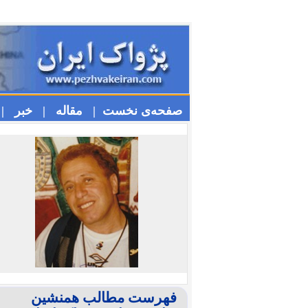
صفحه‌ی نخست |
مقاله |
خبر |
فهرست مطالب همنشین