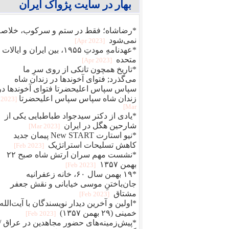
بهار در سایت پژواک ایران
*رضاشاه؛ فقط در ستم و سرکوب، خلاصه
نمی‌شود
[2023 Apr]
*عهدنامهِ مودتِ ۱۹۵۵، بین ایران و ایالات
متحده
[2023 Apr]
*تاریخ همچون تانکی از روی سرِ ما
می‌گذرد; فتوای آخوندها در زندان شاه
سپاس سپاس اعلیحضرتا فتوای آخوندها در
زندان شاه سپاس سپاس اعلیحضرتا
[2023
Mar]
*یادی از دکتر سیدجواد طباطبایی یکی از
شارحین هگل در ایران
[2023 Mar]
*نیو استارت New START پیمان جدید
کاهش تسلیحات استراتژیک
[2023 Feb]
*نشست مهم سران ارتش شاه صبح ۲۲
بهمن ۱۳۵۷
[2023 Feb]
*۱۹ بهمن سال ۶۰، خانه زعفرانیه
جان‌باختنِ موسی خیابانی و نقش جعفر
مشتاق
[2023 Feb]
*اولین و آخرین دیدار نویسندگان با آیت‌الله
خمینی (۲۹ بهمن ۱۳۵۷)
[2023 Feb]
*پیش‌زمینه‌های حضور مجاهدین در عراق /