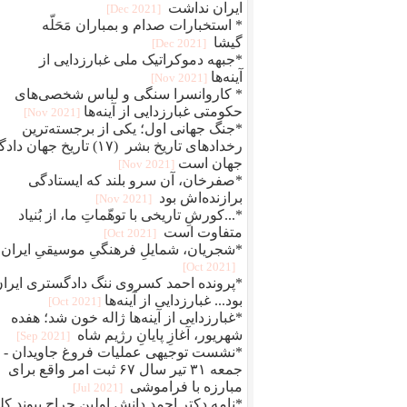
ایران نداشت
[2021 Dec]
* استخبارات صدام و بمباران مَحَلّه
گیشا
[2021 Dec]
*جبهه دموکراتیک ملی غبارزدایی از
آینه‌ها
[2021 Nov]
* کاروانسرا سنگی و لباس شخصی‌های
حکومتی غبارزدایی از آینه‌ها
[2021 Nov]
*جنگ جهانی اول؛ یکی از برجسته‌ترین
رخدادهای تاریخ بشر (۱۷) تاریخ جهان دا
جهان است
[2021 Nov]
*صفرخان، آن سرو بلند که ایستادگی
برازنده‌اش بود
[2021 Nov]
*...کورشِ تاریخی با توهّماتِ ما، از بُنیاد
متفاوت است
[2021 Oct]
*شجریان، شمایلِ فرهنگیِ موسیقیِ ایران
[2021 Oct]
*پرونده احمد کسروی ننگ دادگستری ایرا
بود... غبارزدایی از آینه‌ها
[2021 Oct]
*غبارزدایی از آینه‌ها ژاله خون شد؛ هفده
شهریور، آغازِ پایانِ رژیم شاه
[2021 Sep]
*نشست توجیهی عملیات فروغ جاویدان -
جمعه ۳۱ تیر سال ۶۷ ثبت امر واقع برای
مبارزه با فراموشی
[2021 Jul]
*نامه دکتر احمد دانش اولین جراح پیوند کل