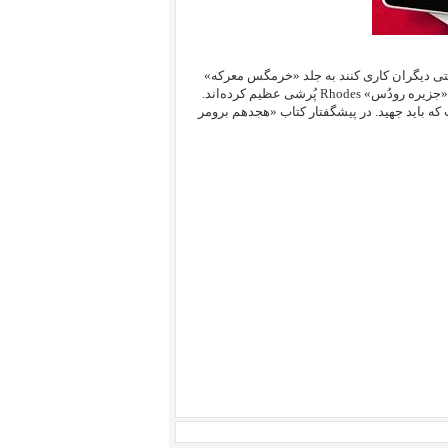
وقتی دیگران کاری کنند به جلد «خرمگس معرکه»
رفته، آزرده می‌شوند. در افسانه «ازوپ» می‌خوانیم: لاف‌رنان مدعى بودند در «جزیره رودُس» Rhodes پُرشى عظیم کرده‌اند.
ه باید جهید.
در پیشگفتار کتاب «هجدهم برومر