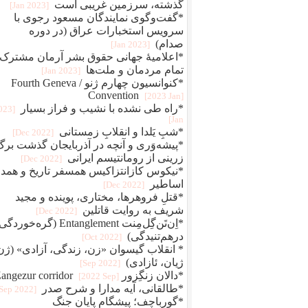
گذشته، سرزمین غریبی است
[2023 Jan]
*گفت‌وگوی نمایندگان مسعود رجوی با
سرویس استخبارات عراق (در دوره
صدام)
[2023 Jan]
*اعلامیهٔ جهانی حقوق بشر آرمان مشترک
تمام مردمان و ملت‌ها
[2023 Jan]
*کنوانسیون چهارم ژنو / Fourth Geneva
Convention
[2023 Jan]
*راه طی نشده با نشیب و فراز بسیار
2023
Jan]
*شبِ یَلدا و انقلابِ زمستانی
[2022 Dec]
*پیشه‌وَری و آنچه در آذربایجان گذشت برگ
زرینی از رومانتیسم ایرانی
[2022 Dec]
*نیکوس کازانتزاکیس همسفر تاریخ و همد
اساطیر
[2022 Dec]
*قتلِ فروهرها، مختاری، پوینده و مجید
شریف به روایت قاتلین
[2022 Dec]
*اِن‌تَن‌گِل‌مِنت Entanglement (گره‌خو
درهم‌تنیدگی)
[2022 Oct]
* انقلاب گیسوان «زن، زندگی، آزادی» (ژن
ژیان، ئازادی)
[2022 Sep]
*دالان زنگِزور Zangezur corridor
[2022 Sep]
*طالقانی، آیه مدارا و شرح صدر
[2022 Sep]
*گورباچف؛ پیشگام پایان جنگ