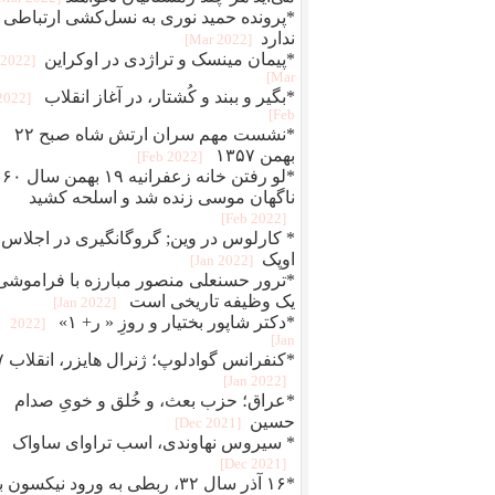
*پرونده حمید نوری به نسل‌کشی ارتباطی
ندارد
[2022 Mar]
*پیمان مینسک و تراژدی در اوکراین
[2022
Mar]
*بگير و ببند و کُشتار، در آغاز انقلاب
[2022
Feb]
*نشست مهم سران ارتش شاه صبح ۲۲
بهمن ۱۳۵۷
[2022 Feb]
*لو رفتن خانه زعفرانیه ۱۹ بهمن سال ۶۰
ناگهان موسی زنده شد و اسلحه کشید
[2022 Feb]
* کارلوس در وین; گروگانگیری در اجلاس
اوپک
[2022 Jan]
*ترور حسنعلی منصور مبارزه با فراموشی
یک وظیفه تاریخی است
[2022 Jan]
*دکتر شاپور بختیار و روزِ « ر+ ۱»
[2022
Jan]
*کنفرانس 
[2022 Jan]
*عراق؛ حزب بعث، و خُلق‌ و‌ خویِ صدام
حسین
[2021 Dec]
* سیروس نهاوندی، اسب تراوای ساواک
[2021 Dec]
*۱۶ آذر سال ۳۲، ربطی به ورود نیکسون 