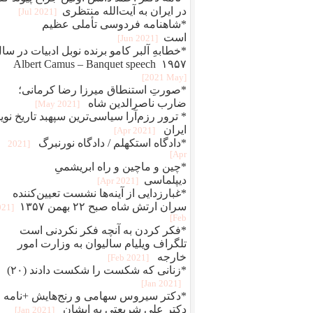
در ایران به آیت‌الله منتظری
[2021 Jul]
*شاهنامه فردوسی تأملی عظیم
است
[2021 Jun]
*خطابهِ آلبر کامو برنده نوبل ادبیات در سا
۱۹۵۷ Albert Camus – Banquet speech
[2021 May]
*صورتِ استنطاق میرزا رضا کرمانی؛
ضارب ناصرالدین شاه
[2021 May]
* ترور رزم‌آرا سیاسی‌ترین سپهبد تاریخ نوی
ایران
[2021 Apr]
*دادگاه استکهلم / دادگاه نورنبرگ
[2021
Apr]
*چین و ماچین و راه ابريشمیِ
ديپلماسی
[2021 Apr]
*غبارزدایی از آینه‌ها نشست تعیین‌کننده
سران ارتش شاه صبح ۲۲ بهمن ۱۳۵۷
021
Feb]
*فکر کردن به آنچه فکر نکردنی است
تلگراف ویلیام سالیوان به وزارت امور
خارجه
[2021 Feb]
*زنانی که شکست را شکست دادند (۲۰)
[2021 Jan]
*دکتر سیروس سهامی و رنج‌هایش +نامه
دکتر علی شریعتی به ایشان
[2021 Jan]