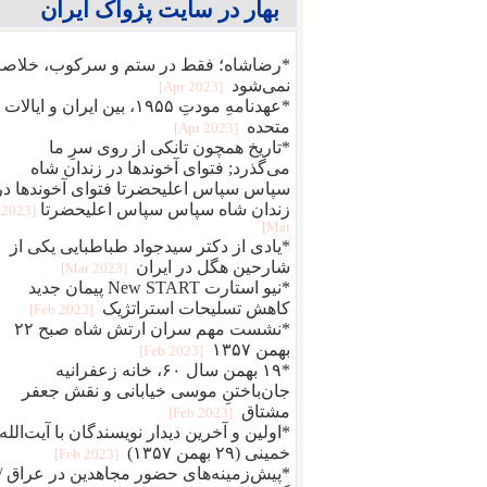
بهار در سایت پژواک ایران
*رضاشاه؛ فقط در ستم و سرکوب، خلاصه
نمی‌شود
[2023 Apr]
*عهدنامهِ مودتِ ۱۹۵۵، بین ایران و ایالات
متحده
[2023 Apr]
*تاریخ همچون تانکی از روی سرِ ما
می‌گذرد; فتوای آخوندها در زندان شاه
سپاس سپاس اعلیحضرتا فتوای آخوندها در
زندان شاه سپاس سپاس اعلیحضرتا
[2023
Mar]
*یادی از دکتر سیدجواد طباطبایی یکی از
شارحین هگل در ایران
[2023 Mar]
*نیو استارت New START پیمان جدید
کاهش تسلیحات استراتژیک
[2023 Feb]
*نشست مهم سران ارتش شاه صبح ۲۲
بهمن ۱۳۵۷
[2023 Feb]
*۱۹ بهمن سال ۶۰، خانه زعفرانیه
جان‌باختنِ موسی خیابانی و نقش جعفر
مشتاق
[2023 Feb]
*اولین و آخرین دیدار نویسندگان با آیت‌الله
خمینی (۲۹ بهمن ۱۳۵۷)
[2023 Feb]
*پیش‌زمینه‌های حضور مجاهدین در عراق /