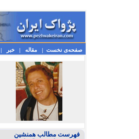
صفحه‌ی نخست |
مقاله |
خبر |
فهرست مطالب همنشین