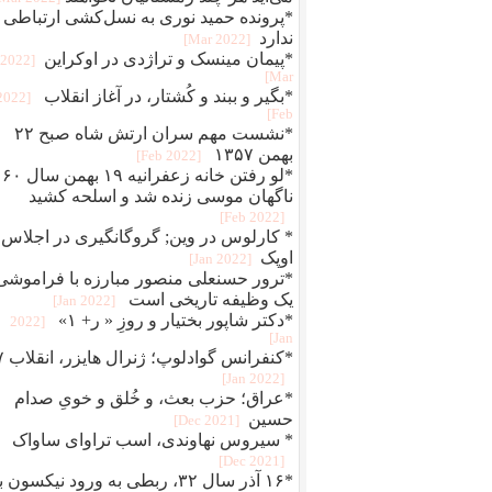
*پرونده حمید نوری به نسل‌کشی ارتباطی
ندارد
[2022 Mar]
*پیمان مینسک و تراژدی در اوکراین
[2022
Mar]
*بگير و ببند و کُشتار، در آغاز انقلاب
[2022
Feb]
*نشست مهم سران ارتش شاه صبح ۲۲
بهمن ۱۳۵۷
[2022 Feb]
*لو رفتن خانه زعفرانیه ۱۹ بهمن سال ۶۰
ناگهان موسی زنده شد و اسلحه کشید
[2022 Feb]
* کارلوس در وین; گروگانگیری در اجلاس
اوپک
[2022 Jan]
*ترور حسنعلی منصور مبارزه با فراموشی
یک وظیفه تاریخی است
[2022 Jan]
*دکتر شاپور بختیار و روزِ « ر+ ۱»
[2022
Jan]
*کنفرانس 
[2022 Jan]
*عراق؛ حزب بعث، و خُلق‌ و‌ خویِ صدام
حسین
[2021 Dec]
* سیروس نهاوندی، اسب تراوای ساواک
[2021 Dec]
*۱۶ آذر سال ۳۲، ربطی به ورود نیکسون 