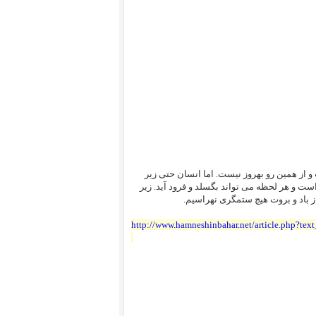
ز همین رو بهروز نیست. اما انسان حتی زیر
ت و هر لحظه می تواند بگسلد و فرود آید. زیر
از باد و بروت هیچ ستمگری نهراسیم.
http://www.hamneshinbahar.net/article.php?tex