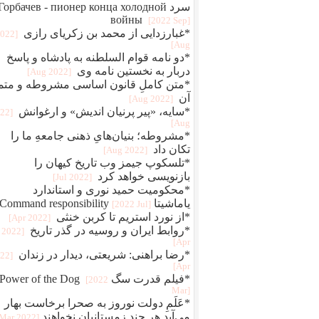
سرد Горбачев - пионер конца холодной
войны
[2022 Sep]
*غبارزدایی از محمد بن زکریای رازی
2022
Aug]
*دو نامه قوام‌ السلطنه به پادشاه و پاسخ
دربار به نخستین نامه وی
[2022 Aug]
*متن کاملِ قانون اساسی مشروطه و متم
آن
[2022 Aug]
*سایه، «پیر پرنیان اندیش» و ارغوانش
022
Aug]
*مشروطه؛ بنیان‌هایِ ذهنی جامعهِ ما را
تکان داد
[2022 Aug]
*تلسکوپ جیمز وب تاریخ کیهان را
بازنویسی خواهد کرد
[2022 Jul]
*محکومیت حمید نوری و استاندارد
یاماشیتا Command responsibility
[2022 Jul]
*از نورد استریم تا کربن خنثی
[2022 Apr]
*روابط ایران و روسیه در گذر تاریخ
[2022
Apr]
*رضا براهنی: شریعتی، دیدار در زندان
022
Apr]
*فیلم قدرت سگ Power of the Dog
[2022
Mar]
*عَلَمِ دولت نوروز به صحرا برخاست بهار
می‌آید هر چند زمستانیان نخواهند
[2022 Mar]