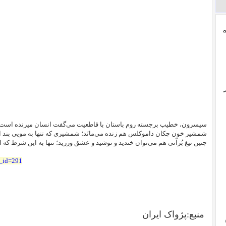
سیسرون، خطیب برجسته روم باستان با قاطعیت می‌گفت انسان میرنده است و ا
شمشیر خون چکان داموکلس هم زنده می‌مانَد؛ شمشیری که تنها به مویی بند اس
چنین تیغ بُراّنی هم می‌توان خندید و نوشید و عشق ورزید؛ تنها به این شرط که 
t_id=291
منبع:پژواک ایران