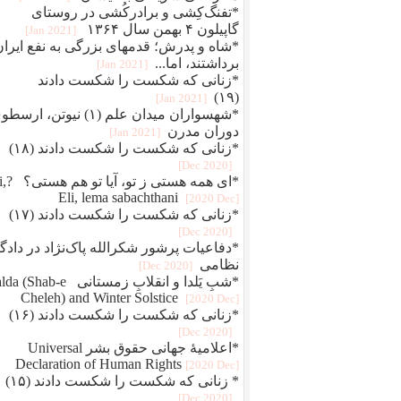
*تفنگ‌کِشی و برادرکُشی در روستای
گاپیلون ۴ بهمن سال ۱۳۶۴
[2021 Jan]
*شاه و پدرش؛ قدمهای بزرگی به نفع ایران
برداشتند، اما...
[2021 Jan]
*زنانی که شکست را شکست دادند
(۱۹)
[2021 Jan]
*شهسواران میدان علم (۱) نیوتن، ارس
دوران مدرن
[2021 Jan]
*زنانی که شکست را شکست دادند (۱۸)
[2020 Dec]
*ای همه هستی 
Eli, lema sabachthani
[2020 Dec]
*زنانی که شکست را شکست دادند (۱۷)
[2020 Dec]
*دفاعيات پرشور شکرالله پاک‌نژاد در دادگا
نظامی
[2020 Dec]
*شبِ یَلدا و انقلابِ زمستانی Shab-e
Cheleh) and Winter Solstice
[2020 Dec]
*زنانی که شکست را شکست دادند (۱۶)
[2020 Dec]
*اعلامیهٔ جهانی حقوق بشر Universal
Declaration of Human Rights
[2020 Dec]
* زنانی که شکست را شکست دادند (۱۵)
[2020 Dec]