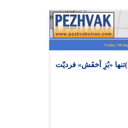
گفت‌و‌شنود با اسماعیل وفا یغمائی (۱۰)تنها «بُزِ اَخفَش» فردیّت