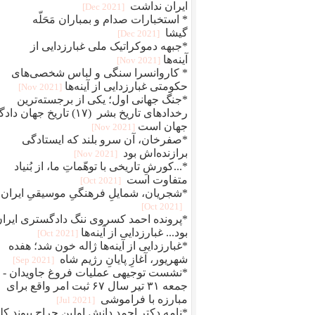
ایران نداشت
[2021 Dec]
* استخبارات صدام و بمباران مَحَلّه
گیشا
[2021 Dec]
*جبهه دموکراتیک ملی غبارزدایی از
آینه‌ها
[2021 Nov]
* کاروانسرا سنگی و لباس شخصی‌های
حکومتی غبارزدایی از آینه‌ها
[2021 Nov]
*جنگ جهانی اول؛ یکی از برجسته‌ترین
رخدادهای تاریخ بشر (۱۷) تاریخ جهان دا
جهان است
[2021 Nov]
*صفرخان، آن سرو بلند که ایستادگی
برازنده‌اش بود
[2021 Nov]
*...کورشِ تاریخی با توهّماتِ ما، از بُنیاد
متفاوت است
[2021 Oct]
*شجریان، شمایلِ فرهنگیِ موسیقیِ ایران
[2021 Oct]
*پرونده احمد کسروی ننگ دادگستری ایرا
بود... غبارزدایی از آینه‌ها
[2021 Oct]
*غبارزدایی از آینه‌ها ژاله خون شد؛ هفده
شهریور، آغازِ پایانِ رژیم شاه
[2021 Sep]
*نشست توجیهی عملیات فروغ جاویدان -
جمعه ۳۱ تیر سال ۶۷ ثبت امر واقع برای
مبارزه با فراموشی
[2021 Jul]
*نامه دکتر احمد دانش اولین جراح پیوند کل