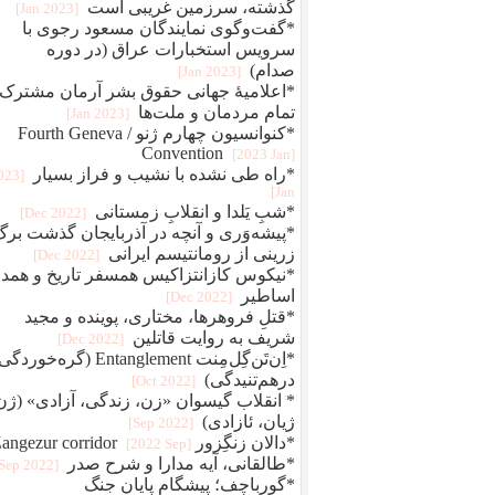
گذشته، سرزمین غریبی است
[2023 Jan]
*گفت‌وگوی نمایندگان مسعود رجوی با
سرویس استخبارات عراق (در دوره
صدام)
[2023 Jan]
*اعلامیهٔ جهانی حقوق بشر آرمان مشترک
تمام مردمان و ملت‌ها
[2023 Jan]
*کنوانسیون چهارم ژنو / Fourth Geneva
Convention
[2023 Jan]
*راه طی نشده با نشیب و فراز بسیار
2023
Jan]
*شبِ یَلدا و انقلابِ زمستانی
[2022 Dec]
*پیشه‌وَری و آنچه در آذربایجان گذشت برگ
زرینی از رومانتیسم ایرانی
[2022 Dec]
*نیکوس کازانتزاکیس همسفر تاریخ و همد
اساطیر
[2022 Dec]
*قتلِ فروهرها، مختاری، پوینده و مجید
شریف به روایت قاتلین
[2022 Dec]
*اِن‌تَن‌گِل‌مِنت Entanglement (گره‌خو
درهم‌تنیدگی)
[2022 Oct]
* انقلاب گیسوان «زن، زندگی، آزادی» (ژن
ژیان، ئازادی)
[2022 Sep]
*دالان زنگِزور Zangezur corridor
[2022 Sep]
*طالقانی، آیه مدارا و شرح صدر
[2022 Sep]
*گورباچف؛ پیشگام پایان جنگ