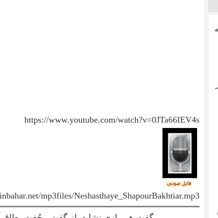
https://www.youtube.com/watch?v=0JTa66IEV4s
inbahar.net/mp3files/Neshasthaye_ShapourBakhtiar.mp3
گفت هر رازی نشاید باز گفت - جُفت، طاق 