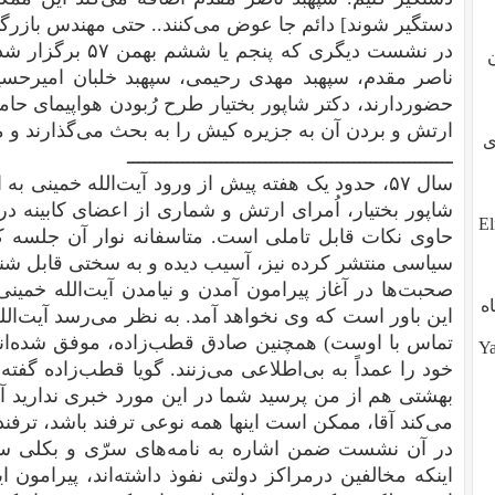
دستگیر شوند] دائم جا عوض می‌کنند.. حتی مهندس بازرگا
در نشست دیگری که پن
ناصر مقدم، سپهبد مهدی رحیمی، سپهبد خلبان امیرحسی
حضوردارند، دکتر شاپور بختیار طرح رُبودن هواپیمای حام
ارتش و بردن آن به جزیره کیش را به بحث می‌گذارند و م
طوی
ـــــــــــــــــــــــــــــــــــــــــــــــــــــــــــ
سال ۵۷، حدود یک هفته پیش از ورود آیت‌الله خمین
شاپور بختیار، اُمرای ارتش و شماری از اعضای کابینه د
ز تو، آیا تو هم هستی؟ ?Eli,
حاوی نکات قابل تاملی است. متاسفانه نوار آن جلسه
سیاسی منتشر کرده نیز، آسیب دیده و به سختی قابل شن
صحبت‌ها در آغاز پیرامون آمدن و نیامدن آیت‌الله خمینی
ه
این باور است که وی نخواهد آمد. به نظر می‌رسد آیت‌الله
تماس با اوست) همچنین صادق قطب‌زاده، موفق شده‌اند
Yalda (
خود را عمداً به بی‌اطلاعی می‌زنند. گویا قطب‌زاده گفته بو
بهشتی هم از من پرسید شما در این مورد خبری ندارید آقا
می‌کند آقا، ممکن است اینها همه نوعی ترفند باشد، ترفن
در آن نشست ضمن اشاره به نامه‌های سرّی و بکلی سر
اینکه مخالفین درمراکز دولتی نفوذ داشته‌اند، پیرامو