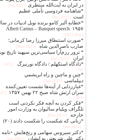
در ایران به آیت‌الله منتظری
[2021 Jul]
*شاهنامه فردوسی تأملی عظیم
است
[2021 Jun]
*خطابهِ آلبر کامو برنده نوبل ادبیات در سا
۱۹۵۷ Albert Camus – Banquet speech
[2021 May]
*صورتِ استنطاق میرزا رضا کرمانی؛
ضارب ناصرالدین شاه
[2021 May]
* ترور رزم‌آرا سیاسی‌ترین سپهبد تاریخ نوی
ایران
[2021 Apr]
*دادگاه استکهلم / دادگاه نورنبرگ
[2021
Apr]
*چین و ماچین و راه ابريشمیِ
ديپلماسی
[2021 Apr]
*غبارزدایی از آینه‌ها نشست تعیین‌کننده
سران ارتش شاه صبح ۲۲ بهمن ۱۳۵۷
021
Feb]
*فکر کردن به آنچه فکر نکردنی است
تلگراف ویلیام سالیوان به وزارت امور
خارجه
[2021 Feb]
*زنانی که شکست را شکست دادند (۲۰)
[2021 Jan]
*دکتر سیروس سهامی و رنج‌هایش +نامه
دکتر علی شریعتی به ایشان
[2021 Jan]