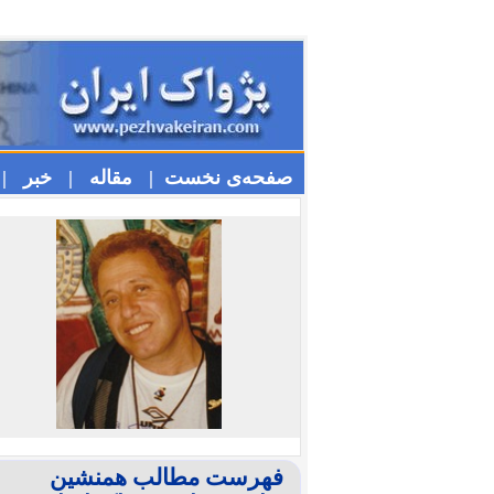
صفحه‌ی نخست |
مقاله |
خبر |
فهرست مطالب همنشین