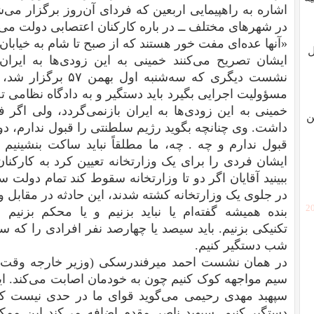
اشاره به راهپیمایی اربعین که فردای آن‌روز برگزار می
در شهرهای مختلف ــ در باره کارکنان اعتصابی دولت می‌گ
«آنها عده‌ای مفت خور هستند که از صبح تا شام به خیابان‌ها
ل
ایشان تصریح می‌کنند خمینی به این زودی‌ها به ایران ب
نشست دیگری که سه‌شنبه
مسؤولیت اجرایی بگیرد باید دستگیر و به دادگاه نظامی ت
خمینی به این زودی‌ها به ایران بازنمی‌گردد، ولی اگر 
ن
داشت. وی چنانچه بگوید رژیم سلطنتی را قبول ندارم، دو
قبول ندارم و چه . چه، ما مطلقاً نباید ساکت بنشینیم 
ایشان فردی را برای یک وزارتخانه تعیین کرد به کارکنان
در جلوی یک وزارتخانه کشته شدند، این حادثه در مقابل وز
[2
بنده همیشه گفته‌ام یا نباید بزنیم و یا محکم بزنیم
تکنیکی بزنیم. باید سیصد یا چهارصد نفر افرادی را که سل
شب دستگیر کنیم.
در همان نشست احمد میرفندرسکی (وزیر خارجه وقت) می
سیم مواجهه کوک کنیم چون به خودمان اصابت می‌کند. این
سپهبد مهدی رحیمی می‌گوید قوای ما در حدی نیست که
دستگیر کنیم. سپهبد ناصر مقدم اضافه می‌کند این ممک