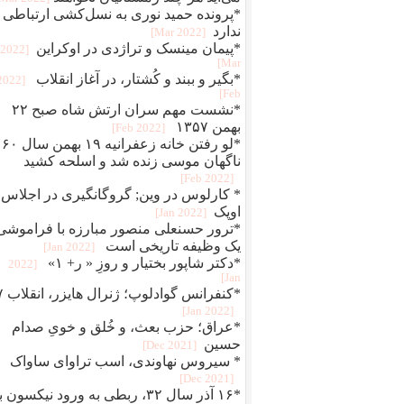
*پرونده حمید نوری به نسل‌کشی ارتباطی
ندارد
[2022 Mar]
*پیمان مینسک و تراژدی در اوکراین
[2022
Mar]
*بگير و ببند و کُشتار، در آغاز انقلاب
[2022
Feb]
*نشست مهم سران ارتش شاه صبح ۲۲
بهمن ۱۳۵۷
[2022 Feb]
*لو رفتن خانه زعفرانیه ۱۹ بهمن سال ۶۰
ناگهان موسی زنده شد و اسلحه کشید
[2022 Feb]
* کارلوس در وین; گروگانگیری در اجلاس
اوپک
[2022 Jan]
*ترور حسنعلی منصور مبارزه با فراموشی
یک وظیفه تاریخی است
[2022 Jan]
*دکتر شاپور بختیار و روزِ « ر+ ۱»
[2022
Jan]
*کنفرانس 
[2022 Jan]
*عراق؛ حزب بعث، و خُلق‌ و‌ خویِ صدام
حسین
[2021 Dec]
* سیروس نهاوندی، اسب تراوای ساواک
[2021 Dec]
*۱۶ آذر سال ۳۲، ربطی به ورود نیکسون 