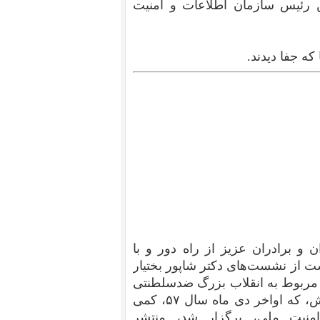
ین رئیس سازمان اطلاعات و امنیت
که جفا دیدند.
ن و برادران عزیز از راه دور و با
ت از نشست‌های دکتر شاپور بختیار
 از جمله اسناد مهم مربوط به انقلاب بزرگ ضدسلطنتی
است. چند سال پیش گفت‌و‌شنود ایشان را با امرای ارتش، که اواخر دی ماه سال ۵۷، کمی
منیت ملی، برگزار شد، منتشر