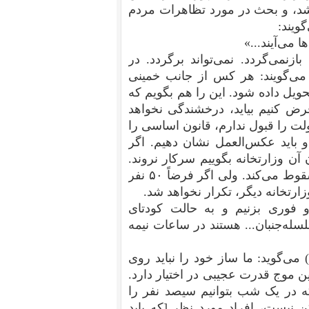
‌شد، و بحث در مورد تظاهرات مردم
ویند:
 می‌آیند...»
ازنمی‌گردد. نمی‌تواند برگردد. در
 اول بهمن ۵۷ برگزار شد، می‌گویند: هر کس از جانب خمینی
حویل داده شود. این را هم بگویم که
فرض کنیم بیاید، درخشندگی نخواهد
لت را قبول ندارم، قانون اساسی را
و باید عکس‌العمل نشان دهیم. اگر
 آن وزارتخانه بگوییم سرکار نروند.
ببینید آقایان اگر دو تا وزارتخانه سقوط کند تمام دولت سقوط می‌کند. ولی اگر فرضاً ۵۰ نفر
ارتخانه دیگر، تکرار نخواهد شد.
 و فوری بزنیم و به حالت کودتای
سله‌جنبان...‌ هستند در ساعات نیمه
‌گوید: ما ساز خود را نباید روی
 موج قدرت عجیبی در اختیار دارد.
 در یک شب بتوانیم سیصد نفر را
ن نیست، افراد مورد نظر [که باید