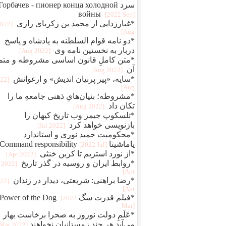
سرد Горбачев - пионер конца холодной
войны
[2022 Sep]
*غبارزدایی از محمد بن زکریای رازی
2022
Aug]
*دو نامه قوام‌ السلطنه به پادشاه و پاسخ
دربار به نخستین نامه وی
[2022 Aug]
*متن کاملِ قانون اساسی مشروطه و متم
آن
[2022 Aug]
*سایه، «پیر پرنیان اندیش» و ارغوانش
022
Aug]
*مشروطه؛ بنیان‌هایِ ذهنی جامعهِ ما را
تکان داد
[2022 Aug]
*تلسکوپ جیمز وب تاریخ کیهان را
بازنویسی خواهد کرد
[2022 Jul]
*محکومیت حمید نوری و استاندارد
یاماشیتا Command responsibility
[2022 Jul]
*از نورد استریم تا کربن خنثی
[2022 Apr]
*روابط ایران و روسیه در گذر تاریخ
[2022
Apr]
*رضا براهنی: شریعتی، دیدار در زندان
022
Apr]
*فیلم قدرت سگ Power of the Dog
[2022
Mar]
*عَلَمِ دولت نوروز به صحرا برخاست بهار
می‌آید هر چند زمستانیان نخواهند
[2022 Mar]