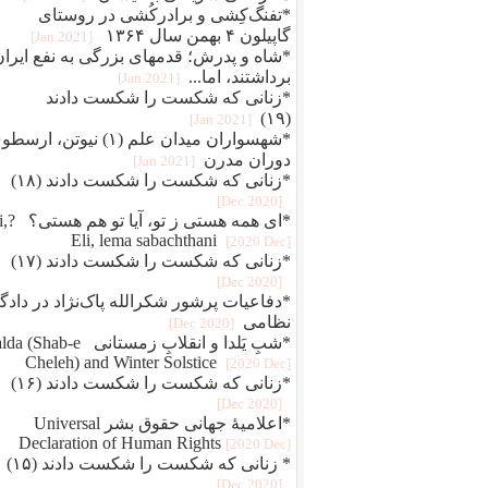
*تفنگ‌کِشی و برادرکُشی در روستای
گاپیلون ۴ بهمن سال ۱۳۶۴
[2021 Jan]
*شاه و پدرش؛ قدمهای بزرگی به نفع ایران
برداشتند، اما...
[2021 Jan]
*زنانی که شکست را شکست دادند
(۱۹)
[2021 Jan]
*شهسواران میدان علم (۱) نیوتن، ارس
دوران مدرن
[2021 Jan]
*زنانی که شکست را شکست دادند (۱۸)
[2020 Dec]
*ای همه هستی 
Eli, lema sabachthani
[2020 Dec]
*زنانی که شکست را شکست دادند (۱۷)
[2020 Dec]
*دفاعيات پرشور شکرالله پاک‌نژاد در دادگا
نظامی
[2020 Dec]
*شبِ یَلدا و انقلابِ زمستانی Shab-e
Cheleh) and Winter Solstice
[2020 Dec]
*زنانی که شکست را شکست دادند (۱۶)
[2020 Dec]
*اعلامیهٔ جهانی حقوق بشر Universal
Declaration of Human Rights
[2020 Dec]
* زنانی که شکست را شکست دادند (۱۵)
[2020 Dec]