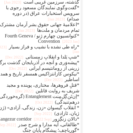
گذشته، سرزمین غریبی است
[2023 Jan]
*گفت‌وگوی نمایندگان مسعود رجوی با
سرویس استخبارات عراق (در دوره
صدام)
[2023 Jan]
*اعلامیهٔ جهانی حقوق بشر آرمان مشترک
تمام مردمان و ملت‌ها
[2023 Jan]
*کنوانسیون چهارم ژنو / Fourth Geneva
Convention
[2023 Jan]
*راه طی نشده با نشیب و فراز بسیار
2023
Jan]
*شبِ یَلدا و انقلابِ زمستانی
[2022 Dec]
*پیشه‌وَری و آنچه در آذربایجان گذشت برگ
زرینی از رومانتیسم ایرانی
[2022 Dec]
*نیکوس کازانتزاکیس همسفر تاریخ و همد
اساطیر
[2022 Dec]
*قتلِ فروهرها، مختاری، پوینده و مجید
شریف به روایت قاتلین
[2022 Dec]
*اِن‌تَن‌گِل‌مِنت Entanglement (گره‌خو
درهم‌تنیدگی)
[2022 Oct]
* انقلاب گیسوان «زن، زندگی، آزادی» (ژن
ژیان، ئازادی)
[2022 Sep]
*دالان زنگِزور Zangezur corridor
[2022 Sep]
*طالقانی، آیه مدارا و شرح صدر
[2022 Sep]
*گورباچف؛ پیشگام پایان جنگ