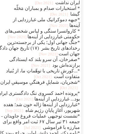
ایران نداشت
[2021 Dec]
* استخبارات صدام و بمباران مَحَلّه
گیشا
[2021 Dec]
*جبهه دموکراتیک ملی غبارزدایی از
آینه‌ها
[2021 Nov]
* کاروانسرا سنگی و لباس شخصی‌های
حکومتی غبارزدایی از آینه‌ها
[2021 Nov]
*جنگ جهانی اول؛ یکی از برجسته‌ترین
رخدادهای تاریخ بشر (۱۷) تاریخ جهان دا
جهان است
[2021 Nov]
*صفرخان، آن سرو بلند که ایستادگی
برازنده‌اش بود
[2021 Nov]
*...کورشِ تاریخی با توهّماتِ ما، از بُنیاد
متفاوت است
[2021 Oct]
*شجریان، شمایلِ فرهنگیِ موسیقیِ ایران
[2021 Oct]
*پرونده احمد کسروی ننگ دادگستری ایرا
بود... غبارزدایی از آینه‌ها
[2021 Oct]
*غبارزدایی از آینه‌ها ژاله خون شد؛ هفده
شهریور، آغازِ پایانِ رژیم شاه
[2021 Sep]
*نشست توجیهی عملیات فروغ جاویدان -
جمعه ۳۱ تیر سال ۶۷ ثبت امر واقع برای
مبارزه با فراموشی
[2021 Jul]
*نامه دکتر احمد دانش اولین جراح پیوند کل