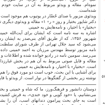
نموه‌ام.
مقاله
و
ویدئو
مربوط به آن در
سایت خودم
د
شده‌است.
ویدئوی مزبور با صدای حُضّار در
یوتیوب
هم موجود است با
دکتر شاپور بختیار و روزِ « ر+ ۱»
مقاله و ویدئوی دیگری تد
«بختیارِ» با اختیار، و نامه‌هایش به خمینی
اشاره به سه نامه است که ایشان برای آیت‌الله خمینی
شهریور ۱۳۵۶، که از طریق آقای بنی‌صدر به ایش
می‌شود که سید جلال تهرانی از طرف شورای سلطنت به
نامه مزبور توسط مهندس مرزبان به احمد خمینی داده 
می‌رسد. سومین نامه در رادیو خوانده شده و اطلاعات و کیه
مقاله
و
فایل صوتی
مربوط به آن هم در بخش
غبارزدای
است.
«بختیارِ» با اختیار، و نامه‌هایش به خمینی
برای آشنایی با این بحث، خوب است دو مورد فوق را هم بب
گوادلوپ؛ ژنرال هایزر، انقلاب ۵۷
نوشته زیر بخشی از گفتگوها در نوار است. از ویدئو یا ف
ـــــــــــــــــــــــــــــــــــــــــــــــــــــــــــ
دوستان دانشور و فرهنگ‌ورز، ما که شاه و خمینی و بختی
می‌نشانیم، یا «خود گویی و خود خندی»، به فرش کشیده،
است به جای بحث پیرامون دندانهای اسب، آن را بشم
به