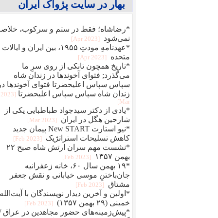
بهار در سایت پژواک ایران
*رضاشاه؛ فقط در ستم و سرکوب، خلاصه
نمی‌شود
[2023 Apr]
*عهدنامهِ مودتِ ۱۹۵۵، بین ایران و ایالات
متحده
[2023 Apr]
*تاریخ همچون تانکی از روی سرِ ما
می‌گذرد; فتوای آخوندها در زندان شاه
سپاس سپاس اعلیحضرتا فتوای آخوندها در
زندان شاه سپاس سپاس اعلیحضرتا
[2023
Mar]
*یادی از دکتر سیدجواد طباطبایی یکی از
شارحین هگل در ایران
[2023 Mar]
*نیو استارت New START پیمان جدید
کاهش تسلیحات استراتژیک
[2023 Feb]
*نشست مهم سران ارتش شاه صبح ۲۲
بهمن ۱۳۵۷
[2023 Feb]
*۱۹ بهمن سال ۶۰، خانه زعفرانیه
جان‌باختنِ موسی خیابانی و نقش جعفر
مشتاق
[2023 Feb]
*اولین و آخرین دیدار نویسندگان با آیت‌الله
خمینی (۲۹ بهمن ۱۳۵۷)
[2023 Feb]
*پیش‌زمینه‌های حضور مجاهدین در عراق /