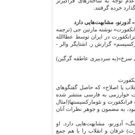
دم توجه به ساختارهای فراگیرتر
گذارد خرده گرفتند.
آدورنو، مشابهت‌هایی دارد
انکفورت» نوشته مارتین جی (ترجمه
فرانکفورت در ایران توسط عطاالله
کسیسم» گزارش ر. اشتایگر والر -
صلی در گل سرخ»(به سردبیری عاطفه گرگین)
نکفورت
 سال پیش) کتاب «انقلاب یا اصلاح» که حاصل گفتگوهای
ات خوارزمی به فارسی منتشر شده
فرانکفورت و نئومارکسیستها(امثال
 بود، به مضمون و جوهر نظرات آنان
» آدورنو، مشابهت‌هایی دارد. او
ت) عرفان و انقلاب را با هم جمع