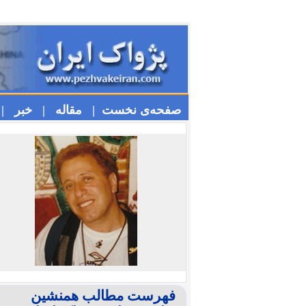
صفحه‌ی نخست |
مقاله |
خبر |
فهرست مطالب همنشین