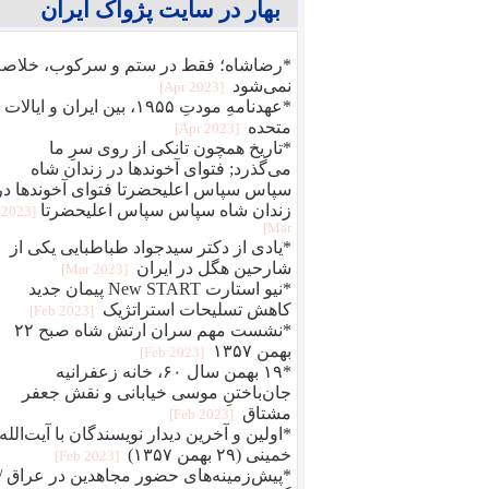
بهار در سایت پژواک ایران
*رضاشاه؛ فقط در ستم و سرکوب، خلاصه
نمی‌شود
[2023 Apr]
*عهدنامهِ مودتِ ۱۹۵۵، بین ایران و ایالات
متحده
[2023 Apr]
*تاریخ همچون تانکی از روی سرِ ما
می‌گذرد; فتوای آخوندها در زندان شاه
سپاس سپاس اعلیحضرتا فتوای آخوندها در
زندان شاه سپاس سپاس اعلیحضرتا
[2023
Mar]
*یادی از دکتر سیدجواد طباطبایی یکی از
شارحین هگل در ایران
[2023 Mar]
*نیو استارت New START پیمان جدید
کاهش تسلیحات استراتژیک
[2023 Feb]
*نشست مهم سران ارتش شاه صبح ۲۲
بهمن ۱۳۵۷
[2023 Feb]
*۱۹ بهمن سال ۶۰، خانه زعفرانیه
جان‌باختنِ موسی خیابانی و نقش جعفر
مشتاق
[2023 Feb]
*اولین و آخرین دیدار نویسندگان با آیت‌الله
خمینی (۲۹ بهمن ۱۳۵۷)
[2023 Feb]
*پیش‌زمینه‌های حضور مجاهدین در عراق /