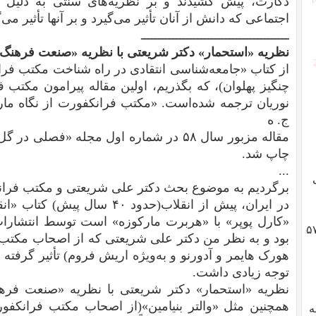
دکارت، پیش کشیدند و بر نظریه‌های سنتی به دلیل ع
اجتماعی که دانش از آنان تأثیر می‌گیرد و بر آنها تأثیر می‌
ــــــــــــــــــــــــــــــــــــــــــ
نظریه «استحمار» دکتر شریعتی با نظریه «صنعت فرهنگ» 
از کتاب «جامعه‌شناسی انتقادی در راه شناخت مکتب فر
چنگیز پهلوان)، که بگذریم، اولین مقاله پیرامون مکتب 
نوریان ترجمه شده‌است. «مکتب فرانکفورت از نگاه مار
ج. ه
مقاله مزبور سال ۵۸ در شماره اول مجله «ف
چاپ شد.
...
برگردیم به موضوع بحث دکتر علی شریعتی و مکتب فرا
در ایران، پیش از انقلاب(حدود ۴۰
«کارل پوپر» با «هربرت مارکوزه» است توسط انتشار
گوادلوپ؛ ژنرال هایزر، انقلاب ۵۷
بود و به نظر من دکتر علی شریعتی که از اصحاب مکتب 
هورک هایمر و آدورنو و به‌ویژه اریش فروم) تأثیر گرفته
توجه زیادی داشت.
نظریه «استحمار» دکتر شریعتی با نظریه «صنعت فرهنگ
همچنین مثل «والتر بنیامین»(از اصحاب مکتب فرانکفور
به