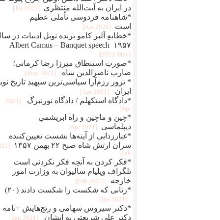
در ایران به آیت‌الله منتظری
[2021 Jul]
*شاهنامه فردوسی تأملی عظیم
است
[2021 Jun]
*خطابهِ آلبر کامو برنده نوبل ادبیات در سا
۱۹۵۷ Albert Camus – Banquet speech
[2021 May]
*صورتِ استنطاق میرزا رضا کرمانی؛
ضارب ناصرالدین شاه
[2021 May]
* ترور رزم‌آرا سیاسی‌ترین سپهبد تاریخ نوی
ایران
[2021 Apr]
*دادگاه استکهلم / دادگاه نورنبرگ
[2021
Apr]
*چین و ماچین و راه ابريشمیِ
ديپلماسی
[2021 Apr]
*غبارزدایی از آینه‌ها نشست تعیین‌کننده
سران ارتش شاه صبح ۲۲ بهمن ۱۳۵۷
021
Feb]
*فکر کردن به آنچه فکر نکردنی است
تلگراف ویلیام سالیوان به وزارت امور
خارجه
[2021 Feb]
*زنانی که شکست را شکست دادند (۲۰)
[2021 Jan]
*دکتر سیروس سهامی و رنج‌هایش +نامه
دکتر علی شریعتی به ایشان
[2021 Jan]