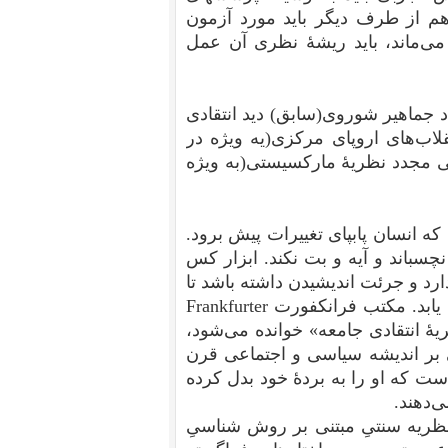
هم از طرف دیگر باید مورد آزمون
می‌ماند، باید ریشهٔ نظری آن عمل
 جماهیر شوروی(سابق) دید انتقادی
اب‌های اروپای مرکزی(یه ویژه در
ی مجدد نظریهٔ مارکسیستی(به ویژه
که انسان پابپای تغییرات پیش برود.
چسباند و آیه و بت نکند. ابزار کس
ارد و جرئت اندیشیدن داشته باشد تا
یابد.
مکتب فرانکفورت Frankfurter
نظریهٔ انتقادی جامعه» خوانده می‌شود،
 بر اندیشه سیاسی و اجتماعی قرن
ت که او را به بردهٔ خود بدل کرده
‌دهند.
ظریه سنتیِ مبتنی بر روش شناسیِ