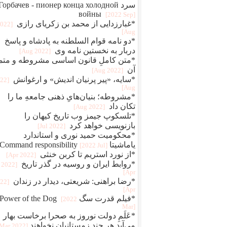
سرد Горбачев - пионер конца холодной
войны
[2022 Sep]
*غبارزدایی از محمد بن زکریای رازی
2022
Aug]
*دو نامه قوام‌ السلطنه به پادشاه و پاسخ
دربار به نخستین نامه وی
[2022 Aug]
*متن کاملِ قانون اساسی مشروطه و متم
آن
[2022 Aug]
*سایه، «پیر پرنیان اندیش» و ارغوانش
022
Aug]
*مشروطه؛ بنیان‌هایِ ذهنی جامعهِ ما را
تکان داد
[2022 Aug]
*تلسکوپ جیمز وب تاریخ کیهان را
بازنویسی خواهد کرد
[2022 Jul]
*محکومیت حمید نوری و استاندارد
یاماشیتا Command responsibility
[2022 Jul]
*از نورد استریم تا کربن خنثی
[2022 Apr]
*روابط ایران و روسیه در گذر تاریخ
[2022
Apr]
*رضا براهنی: شریعتی، دیدار در زندان
022
Apr]
*فیلم قدرت سگ Power of the Dog
[2022
Mar]
*عَلَمِ دولت نوروز به صحرا برخاست بهار
می‌آید هر چند زمستانیان نخواهند
[2022 Mar]