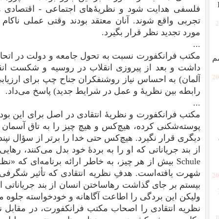
فلسفی هدایت شود و نظریهٔ‌های اجتماعی - اقتصادی 
تجربی واقع شوند. آنان معتقد بودند وقتی عملی ناکام 
[
مورد تجدید نظر قرار بگیرد.
...
مکتب فرانکفورت نسبت به تحول جامعه و دولت در اتحاد
م
داشت و بعد از پیروزی انقلاب در روسیه و شکست انقل
[2
آلمان) به احساس نیاز روشنفکران جناح چپ برای ارزیاب
رابطه بین نظریهٔ و عمل در شرایط جدید) پاسخ می‌داد.
...
مکتب فرانکفورت و نظریهٔ انتقادی در اصل برای این بود 
پوسته‌شکنی کرده، هیچ‌کس و هیچ چیز را به تاق آسمان ن
دیگری قرار نگیرد. هیچ‌کس حتی خدا را برتر از سؤال نپند
از بند جریاناتی که او را به بردهٔ خود بدل می‌کنند، رهایی 
Schule بیش از هر چیز، به خاطر ارائه برنامه‌ای که «
شهرت یافته‌است. هدفِ نظریه انتقادی که تأثیر شگرفی
[2
بیستم بر جای گذاشت رهاساختن انسان از بند جریاناتی اس
ولیکن این بردگی را اطاعت آگاهانه و خودخواسته جلوه می
نظریه انتقادی را اصحاب مکتب فرانکفورت، در مقابل ن