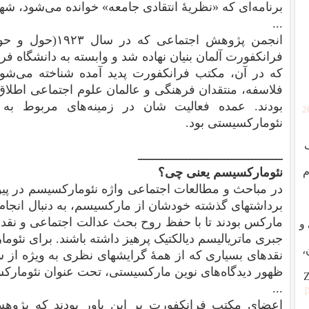
برنامه‌ای که «نظریهٔ انتقادی جامعه» خوانده می‌شود، شه
...
انجمن پژوهش اجتما
فرانکفورت آلمان بنیان نهاده شد و وابسته به دانشگاه فر
که در آن، مکتب فرانکفورت پدید آمده شناخته می‌شو
فلاسفه، منتقدان فرهنگی و عالمان علوم اجتماعی اطلاق
بودند. عمده فعالیت شان در زمینه‌های مربوط به 
[
نئومارکسیستی بود.
ــــــــــــــــــــــــــــــــــــــــــ
م
نئومارکسیسم یعنی چی؟
در مباحث و مطالعات اجتماعی واژه نئومارکسیسم در پیو
برداشتهای گذشته خودشان از مارکسیسم، به دنبال انجام 
مارکس بودند تا با حفظ روح بحث عدالت اجتماعی و نقد س
ردگی و
جبری ماتریالیسم دیالکتیک پرهیز داشته باشند. برای نئو
،
نقدهای بسیاری که از همهٔ گرایشهای نظری به ویژه از 
ظهور دیدگاه‌های نوین مارکسیستی، تحت عنوان نئومارکس
...
اعضای مکتب فرانکفورت بر این باور بودند که پژوه