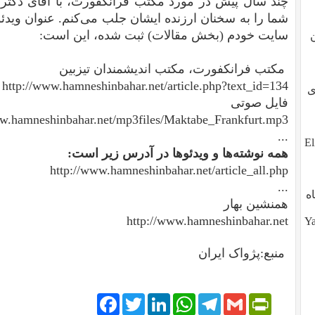
چند سال پیش در مورد مکتب فرانکفورت، با آقای دکتر
شما را به سخنان ارزنده ایشان جلب می‌کنم. عنوان ویدئو
سایت خودم (بخش مقالات) ثبت شده، این است:
مکتب فرانکفورت، مکتب اندیشمندان تیزبین
http://www.hamneshinbahar.net/article.php?text_id=134
طوی
فایل صوتی
ww.hamneshinbahar.net/mp3files/Maktabe_Frankfurt.mp3
...
ز تو، آیا تو هم هستی؟ ?Eli,
همه نوشته‌ها و ویدئوها در آدرس زیر است:
http://www.hamneshinbahar.net/article_all.php
...
ه
همنشین بهار
http://www.hamneshinbahar.net
Yalda (
منبع:پژواک ایران
Facebook
Twitter
LinkedIn
WhatsApp
Telegram
PrintFriendly
Gmail