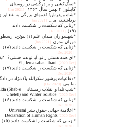
*تفنگ‌کِشی و برادرکُشی در روستای
گاپیلون ۴ بهمن سال ۱۳۶۴
[2021 Jan]
*شاه و پدرش؛ قدمهای بزرگی به نفع ایران
برداشتند، اما...
[2021 Jan]
*زنانی که شکست را شکست دادند
(۱۹)
[2021 Jan]
*شهسواران میدان علم (۱) نیوتن، ارس
دوران مدرن
[2021 Jan]
*زنانی که شکست را شکست دادند (۱۸)
[2020 Dec]
*ای همه هستی 
Eli, lema sabachthani
[2020 Dec]
*زنانی که شکست را شکست دادند (۱۷)
[2020 Dec]
*دفاعيات پرشور شکرالله پاک‌نژاد در دادگا
نظامی
[2020 Dec]
*شبِ یَلدا و انقلابِ زمستانی Shab-e
Cheleh) and Winter Solstice
[2020 Dec]
*زنانی که شکست را شکست دادند (۱۶)
[2020 Dec]
*اعلامیهٔ جهانی حقوق بشر Universal
Declaration of Human Rights
[2020 Dec]
* زنانی که شکست را شکست دادند (۱۵)
[2020 Dec]