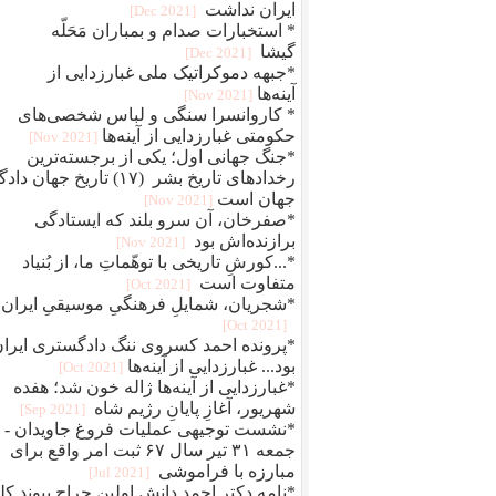
ایران نداشت
[2021 Dec]
* استخبارات صدام و بمباران مَحَلّه
گیشا
[2021 Dec]
*جبهه دموکراتیک ملی غبارزدایی از
آینه‌ها
[2021 Nov]
* کاروانسرا سنگی و لباس شخصی‌های
حکومتی غبارزدایی از آینه‌ها
[2021 Nov]
*جنگ جهانی اول؛ یکی از برجسته‌ترین
رخدادهای تاریخ بشر (۱۷) تاریخ جهان دا
جهان است
[2021 Nov]
*صفرخان، آن سرو بلند که ایستادگی
برازنده‌اش بود
[2021 Nov]
*...کورشِ تاریخی با توهّماتِ ما، از بُنیاد
متفاوت است
[2021 Oct]
*شجریان، شمایلِ فرهنگیِ موسیقیِ ایران
[2021 Oct]
*پرونده احمد کسروی ننگ دادگستری ایرا
بود... غبارزدایی از آینه‌ها
[2021 Oct]
*غبارزدایی از آینه‌ها ژاله خون شد؛ هفده
شهریور، آغازِ پایانِ رژیم شاه
[2021 Sep]
*نشست توجیهی عملیات فروغ جاویدان -
جمعه ۳۱ تیر سال ۶۷ ثبت امر واقع برای
مبارزه با فراموشی
[2021 Jul]
*نامه دکتر احمد دانش اولین جراح پیوند کل