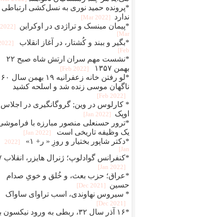
*پرونده حمید نوری به نسل‌کشی ارتباطی
ندارد
[2022 Mar]
*پیمان مینسک و تراژدی در اوکراین
[2022
Mar]
*بگير و ببند و کُشتار، در آغاز انقلاب
[2022
Feb]
*نشست مهم سران ارتش شاه صبح ۲۲
بهمن ۱۳۵۷
[2022 Feb]
*لو رفتن خانه زعفرانیه ۱۹ بهمن سال ۶۰
ناگهان موسی زنده شد و اسلحه کشید
[2022 Feb]
* کارلوس در وین; گروگانگیری در اجلاس
اوپک
[2022 Jan]
*ترور حسنعلی منصور مبارزه با فراموشی
یک وظیفه تاریخی است
[2022 Jan]
*دکتر شاپور بختیار و روزِ « ر+ ۱»
[2022
Jan]
*کنفرانس 
[2022 Jan]
*عراق؛ حزب بعث، و خُلق‌ و‌ خویِ صدام
حسین
[2021 Dec]
* سیروس نهاوندی، اسب تراوای ساواک
[2021 Dec]
*۱۶ آذر سال ۳۲، ربطی به ورود نیکسون 