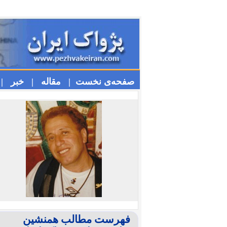
صفحه‌ی نخست |
مقاله |
خبر |
فهرست مطالب همنشین