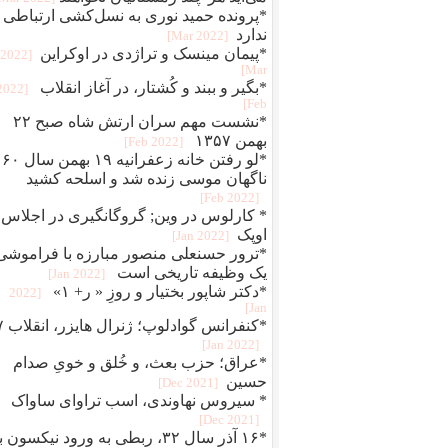
*پرونده حمید نوری به نسل‌کشی ارتباطی
ندارد
[2022 Mar]
*پیمان مینسک و تراژدی در اوکراین
[2022
Mar]
*بگير و ببند و کُشتار، در آغاز انقلاب
[2022
Feb]
*نشست مهم سران ارتش شاه صبح ۲۲
بهمن ۱۳۵۷
[2022 Feb]
*لو رفتن خانه زعفرانیه ۱۹ بهمن سال ۶۰
ناگهان موسی زنده شد و اسلحه کشید
[2022 Feb]
* کارلوس در وین; گروگانگیری در اجلاس
اوپک
[2022 Jan]
*ترور حسنعلی منصور مبارزه با فراموشی
یک وظیفه تاریخی است
[2022 Jan]
*دکتر شاپور بختیار و روزِ « ر+ ۱»
[2022
Jan]
*کنفرانس 
[2022 Jan]
*عراق؛ حزب بعث، و خُلق‌ و‌ خویِ صدام
حسین
[2021 Dec]
* سیروس نهاوندی، اسب تراوای ساواک
[2021 Dec]
*۱۶ آذر سال ۳۲، ربطی به ورود نیکسون 