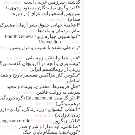
گذشته، سرزمین غریبی است
[2023 Jan]
*گفت‌وگوی نمایندگان مسعود رجوی با
سرویس استخبارات عراق (در دوره
صدام)
[2023 Jan]
*اعلامیهٔ جهانی حقوق بشر آرمان مشترک
تمام مردمان و ملت‌ها
[2023 Jan]
*کنوانسیون چهارم ژنو / Fourth Geneva
Convention
[2023 Jan]
*راه طی نشده با نشیب و فراز بسیار
2023
Jan]
*شبِ یَلدا و انقلابِ زمستانی
[2022 Dec]
*پیشه‌وَری و آنچه در آذربایجان گذشت برگ
زرینی از رومانتیسم ایرانی
[2022 Dec]
*نیکوس کازانتزاکیس همسفر تاریخ و همد
اساطیر
[2022 Dec]
*قتلِ فروهرها، مختاری، پوینده و مجید
شریف به روایت قاتلین
[2022 Dec]
*اِن‌تَن‌گِل‌مِنت Entanglement (گره‌خو
درهم‌تنیدگی)
[2022 Oct]
* انقلاب گیسوان «زن، زندگی، آزادی» (ژن
ژیان، ئازادی)
[2022 Sep]
*دالان زنگِزور Zangezur corridor
[2022 Sep]
*طالقانی، آیه مدارا و شرح صدر
[2022 Sep]
*گورباچف؛ پیشگام پایان جنگ