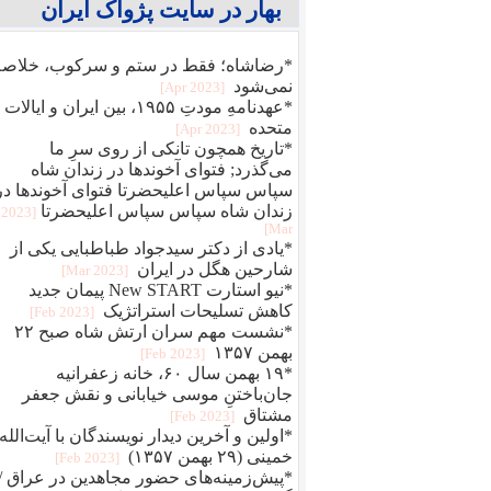
بهار در سایت پژواک ایران
*رضاشاه؛ فقط در ستم و سرکوب، خلاصه
نمی‌شود
[2023 Apr]
*عهدنامهِ مودتِ ۱۹۵۵، بین ایران و ایالات
متحده
[2023 Apr]
*تاریخ همچون تانکی از روی سرِ ما
می‌گذرد; فتوای آخوندها در زندان شاه
سپاس سپاس اعلیحضرتا فتوای آخوندها در
زندان شاه سپاس سپاس اعلیحضرتا
[2023
Mar]
*یادی از دکتر سیدجواد طباطبایی یکی از
شارحین هگل در ایران
[2023 Mar]
*نیو استارت New START پیمان جدید
کاهش تسلیحات استراتژیک
[2023 Feb]
*نشست مهم سران ارتش شاه صبح ۲۲
بهمن ۱۳۵۷
[2023 Feb]
*۱۹ بهمن سال ۶۰، خانه زعفرانیه
جان‌باختنِ موسی خیابانی و نقش جعفر
مشتاق
[2023 Feb]
*اولین و آخرین دیدار نویسندگان با آیت‌الله
خمینی (۲۹ بهمن ۱۳۵۷)
[2023 Feb]
*پیش‌زمینه‌های حضور مجاهدین در عراق /