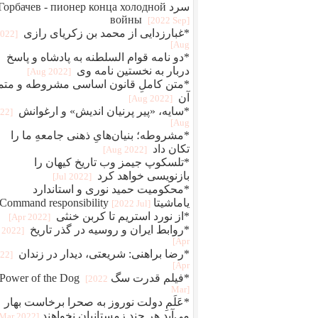
سرد Горбачев - пионер конца холодной
войны
[2022 Sep]
*غبارزدایی از محمد بن زکریای رازی
2022
Aug]
*دو نامه قوام‌ السلطنه به پادشاه و پاسخ
دربار به نخستین نامه وی
[2022 Aug]
*متن کاملِ قانون اساسی مشروطه و متم
آن
[2022 Aug]
*سایه، «پیر پرنیان اندیش» و ارغوانش
022
Aug]
*مشروطه؛ بنیان‌هایِ ذهنی جامعهِ ما را
تکان داد
[2022 Aug]
*تلسکوپ جیمز وب تاریخ کیهان را
بازنویسی خواهد کرد
[2022 Jul]
*محکومیت حمید نوری و استاندارد
یاماشیتا Command responsibility
[2022 Jul]
*از نورد استریم تا کربن خنثی
[2022 Apr]
*روابط ایران و روسیه در گذر تاریخ
[2022
Apr]
*رضا براهنی: شریعتی، دیدار در زندان
022
Apr]
*فیلم قدرت سگ Power of the Dog
[2022
Mar]
*عَلَمِ دولت نوروز به صحرا برخاست بهار
می‌آید هر چند زمستانیان نخواهند
[2022 Mar]