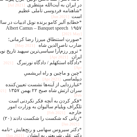
در ایران به آیت‌الله منتظری
[2021 Jul]
*شاهنامه فردوسی تأملی عظیم
است
[2021 Jun]
*خطابهِ آلبر کامو برنده نوبل ادبیات در سا
۱۹۵۷ Albert Camus – Banquet speech
[2021 May]
*صورتِ استنطاق میرزا رضا کرمانی؛
ضارب ناصرالدین شاه
[2021 May]
* ترور رزم‌آرا سیاسی‌ترین سپهبد تاریخ نوی
ایران
[2021 Apr]
*دادگاه استکهلم / دادگاه نورنبرگ
[2021
Apr]
*چین و ماچین و راه ابريشمیِ
ديپلماسی
[2021 Apr]
*غبارزدایی از آینه‌ها نشست تعیین‌کننده
سران ارتش شاه صبح ۲۲ بهمن ۱۳۵۷
021
Feb]
*فکر کردن به آنچه فکر نکردنی است
تلگراف ویلیام سالیوان به وزارت امور
خارجه
[2021 Feb]
*زنانی که شکست را شکست دادند (۲۰)
[2021 Jan]
*دکتر سیروس سهامی و رنج‌هایش +نامه
دکتر علی شریعتی به ایشان
[2021 Jan]