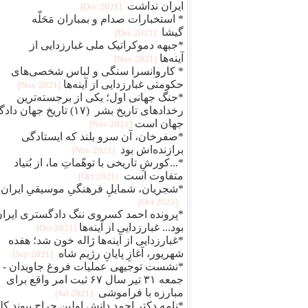
ایران نداشت
[2021 Dec]
* استخبارات صدام و بمباران مَحَلّه
گیشا
[2021 Dec]
*جبهه دموکراتیک ملی غبارزدایی از
آینه‌ها
[2021 Nov]
* کاروانسرا سنگی و لباس شخصی‌های
حکومتی غبارزدایی از آینه‌ها
[2021 Nov]
*جنگ جهانی اول؛ یکی از برجسته‌ترین
رخدادهای تاریخ بشر (۱۷) تاریخ جهان دا
جهان است
[2021 Nov]
*صفرخان، آن سرو بلند که ایستادگی
برازنده‌اش بود
[2021 Nov]
*...کورشِ تاریخی با توهّماتِ ما، از بُنیاد
متفاوت است
[2021 Oct]
*شجریان، شمایلِ فرهنگیِ موسیقیِ ایران
[2021 Oct]
*پرونده احمد کسروی ننگ دادگستری ایرا
بود... غبارزدایی از آینه‌ها
[2021 Oct]
*غبارزدایی از آینه‌ها ژاله خون شد؛ هفده
شهریور، آغازِ پایانِ رژیم شاه
[2021 Sep]
*نشست توجیهی عملیات فروغ جاویدان -
جمعه ۳۱ تیر سال ۶۷ ثبت امر واقع برای
مبارزه با فراموشی
[2021 Jul]
*نامه دکتر احمد دانش اولین جراح پیوند کل