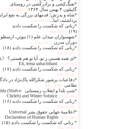
*تفنگ‌کِشی و برادرکُشی در روستای
گاپیلون ۴ بهمن سال ۱۳۶۴
[2021 Jan]
*شاه و پدرش؛ قدمهای بزرگی به نفع ایران
برداشتند، اما...
[2021 Jan]
*زنانی که شکست را شکست دادند
(۱۹)
[2021 Jan]
*شهسواران میدان علم (۱) نیوتن، ارس
دوران مدرن
[2021 Jan]
*زنانی که شکست را شکست دادند (۱۸)
[2020 Dec]
*ای همه هستی 
Eli, lema sabachthani
[2020 Dec]
*زنانی که شکست را شکست دادند (۱۷)
[2020 Dec]
*دفاعيات پرشور شکرالله پاک‌نژاد در دادگا
نظامی
[2020 Dec]
*شبِ یَلدا و انقلابِ زمستانی Shab-e
Cheleh) and Winter Solstice
[2020 Dec]
*زنانی که شکست را شکست دادند (۱۶)
[2020 Dec]
*اعلامیهٔ جهانی حقوق بشر Universal
Declaration of Human Rights
[2020 Dec]
* زنانی که شکست را شکست دادند (۱۵)
[2020 Dec]