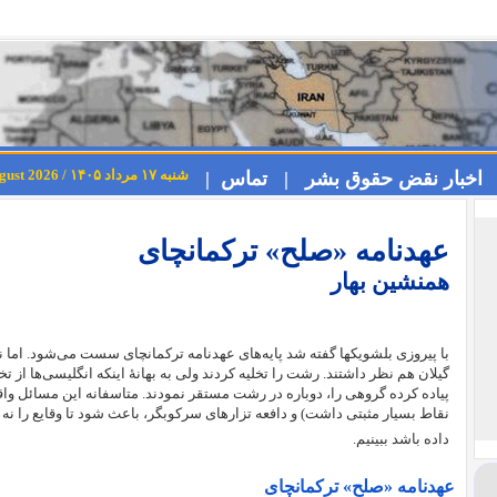
شنبه ۱۷ مرداد ۱۴۰۵ / Saturday 8th August 2026
اخبار نقض حقوق بشر |
تماس |
عهدنامه «صلح» ترکمانچای
همنشین بهار
با پیروزی بلشویکها گفته شد پایه‌های عهدنامه ترکمانچای سست می‌شود. اما نیر
گیلان هم نظر داشتند. رشت را تخلیه کردند ولی به بهانۀ اینکه انگلیسی‌‌ها از تخ
پیاده کرده گروهی را، دوباره در رشت مستقر نمودند. متاسفانه این مسائل واقعی
نقاط بسیار مثبتی داشت) و دافعه تزارهای سرکوبگر، باعث شود تا وقایع را نه آن
داده باشد ببینیم.
عهدنامه «صلح» ترکمانچای