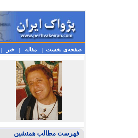
صفحه‌ی نخست |
مقاله |
خبر |
فهرست مطالب همنشین