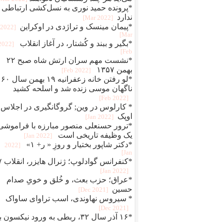
*پرونده حمید نوری به نسل‌کشی ارتباطی
ندارد
[2022 Mar]
*پیمان مینسک و تراژدی در اوکراین
[2022
Mar]
*بگير و ببند و کُشتار، در آغاز انقلاب
[2022
Feb]
*نشست مهم سران ارتش شاه صبح ۲۲
بهمن ۱۳۵۷
[2022 Feb]
*لو رفتن خانه زعفرانیه ۱۹ بهمن سال ۶۰
ناگهان موسی زنده شد و اسلحه کشید
[2022 Feb]
* کارلوس در وین; گروگانگیری در اجلاس
اوپک
[2022 Jan]
*ترور حسنعلی منصور مبارزه با فراموشی
یک وظیفه تاریخی است
[2022 Jan]
*دکتر شاپور بختیار و روزِ « ر+ ۱»
[2022
Jan]
*کنفرانس 
[2022 Jan]
*عراق؛ حزب بعث، و خُلق‌ و‌ خویِ صدام
حسین
[2021 Dec]
* سیروس نهاوندی، اسب تراوای ساواک
[2021 Dec]
*۱۶ آذر سال ۳۲، ربطی به ورود نیکسون 