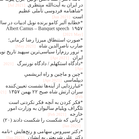
در ایران به آیت‌الله منتظری
[2021 Jul]
*شاهنامه فردوسی تأملی عظیم
است
[2021 Jun]
*خطابهِ آلبر کامو برنده نوبل ادبیات در سا
۱۹۵۷ Albert Camus – Banquet speech
[2021 May]
*صورتِ استنطاق میرزا رضا کرمانی؛
ضارب ناصرالدین شاه
[2021 May]
* ترور رزم‌آرا سیاسی‌ترین سپهبد تاریخ نوی
ایران
[2021 Apr]
*دادگاه استکهلم / دادگاه نورنبرگ
[2021
Apr]
*چین و ماچین و راه ابريشمیِ
ديپلماسی
[2021 Apr]
*غبارزدایی از آینه‌ها نشست تعیین‌کننده
سران ارتش شاه صبح ۲۲ بهمن ۱۳۵۷
021
Feb]
*فکر کردن به آنچه فکر نکردنی است
تلگراف ویلیام سالیوان به وزارت امور
خارجه
[2021 Feb]
*زنانی که شکست را شکست دادند (۲۰)
[2021 Jan]
*دکتر سیروس سهامی و رنج‌هایش +نامه
دکتر علی شریعتی به ایشان
[2021 Jan]