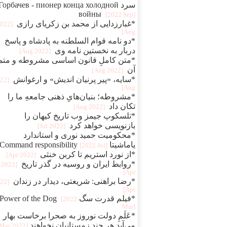
سرد Горбачев - пионер конца холодной
войны
[2022 Sep]
*غبارزدایی از محمد بن زکریای رازی
2022
Aug]
*دو نامه قوام‌ السلطنه به پادشاه و پاسخ
دربار به نخستین نامه وی
[2022 Aug]
*متن کاملِ قانون اساسی مشروطه و متم
آن
[2022 Aug]
*سایه، «پیر پرنیان اندیش» و ارغوانش
022
Aug]
*مشروطه؛ بنیان‌هایِ ذهنی جامعهِ ما را
تکان داد
[2022 Aug]
*تلسکوپ جیمز وب تاریخ کیهان را
بازنویسی خواهد کرد
[2022 Jul]
*محکومیت حمید نوری و استاندارد
یاماشیتا Command responsibility
[2022 Jul]
*از نورد استریم تا کربن خنثی
[2022 Apr]
*روابط ایران و روسیه در گذر تاریخ
[2022
Apr]
*رضا براهنی: شریعتی، دیدار در زندان
022
Apr]
*فیلم قدرت سگ Power of the Dog
[2022
Mar]
*عَلَمِ دولت نوروز به صحرا برخاست بهار
می‌آید هر چند زمستانیان نخواهند
[2022 Mar]