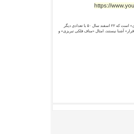
https://www.y
و در مورد زنده یاد «مناف فلکی تبریزی» است که ۲۲ اسفند سال ۵۰ با تعدادی دیگر
ار» آشنا نیستند، امثال «مناف فلکی تبریزی» و