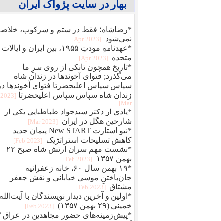
بهار در سایت پژواک ایران
*رضاشاه؛ فقط در ستم و سرکوب، خلاصه
نمی‌شود
[2023 Apr]
*عهدنامهِ مودتِ ۱۹۵۵، بین ایران و ایالات
متحده
[2023 Apr]
*تاریخ همچون تانکی از روی سرِ ما
می‌گذرد; فتوای آخوندها در زندان شاه
سپاس سپاس اعلیحضرتا فتوای آخوندها در
زندان شاه سپاس سپاس اعلیحضرتا
[2023
Mar]
*یادی از دکتر سیدجواد طباطبایی یکی از
شارحین هگل در ایران
[2023 Mar]
*نیو استارت New START پیمان جدید
کاهش تسلیحات استراتژیک
[2023 Feb]
*نشست مهم سران ارتش شاه صبح ۲۲
بهمن ۱۳۵۷
[2023 Feb]
*۱۹ بهمن سال ۶۰، خانه زعفرانیه
جان‌باختنِ موسی خیابانی و نقش جعفر
مشتاق
[2023 Feb]
*اولین و آخرین دیدار نویسندگان با آیت‌الله
خمینی (۲۹ بهمن ۱۳۵۷)
[2023 Feb]
*پیش‌زمینه‌های حضور مجاهدین در عراق /