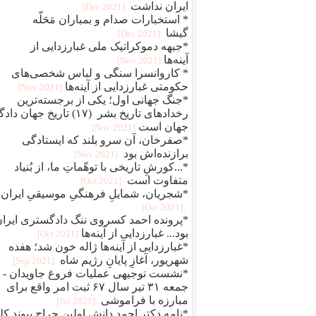
ایران نداشت
[2021 Dec]
* استخبارات صدام و بمباران مَحَلّه
گیشا
[2021 Dec]
*جبهه دموکراتیک ملی غبارزدایی از
آینه‌ها
[2021 Nov]
* کاروانسرا سنگی و لباس شخصی‌های
حکومتی غبارزدایی از آینه‌ها
[2021 Nov]
*جنگ جهانی اول؛ یکی از برجسته‌ترین
رخدادهای تاریخ بشر (۱۷) تاریخ جهان دا
جهان است
[2021 Nov]
*صفرخان، آن سرو بلند که ایستادگی
برازنده‌اش بود
[2021 Nov]
*...کورشِ تاریخی با توهّماتِ ما، از بُنیاد
متفاوت است
[2021 Oct]
*شجریان، شمایلِ فرهنگیِ موسیقیِ ایران
[2021 Oct]
*پرونده احمد کسروی ننگ دادگستری ایرا
بود... غبارزدایی از آینه‌ها
[2021 Oct]
*غبارزدایی از آینه‌ها ژاله خون شد؛ هفده
شهریور، آغازِ پایانِ رژیم شاه
[2021 Sep]
*نشست توجیهی عملیات فروغ جاویدان -
جمعه ۳۱ تیر سال ۶۷ ثبت امر واقع برای
مبارزه با فراموشی
[2021 Jul]
*نامه دکتر احمد دانش اولین جراح پیوند کل