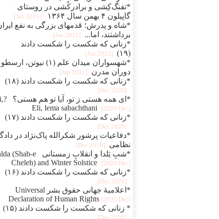
*تفنگ‌کِشی و برادرکُشی در روستای
گاپیلون ۴ بهمن سال ۱۳۶۴
[2021 Jan]
*شاه و پدرش؛ قدمهای بزرگی به نفع ایران
برداشتند، اما...
[2021 Jan]
*زنانی که شکست را شکست دادند
(۱۹)
[2021 Jan]
*شهسواران میدان علم (۱) نیوتن، ارس
دوران مدرن
[2021 Jan]
*زنانی که شکست را شکست دادند (۱۸)
[2020 Dec]
*ای همه هستی 
Eli, lema sabachthani
[2020 Dec]
*زنانی که شکست را شکست دادند (۱۷)
[2020 Dec]
*دفاعيات پرشور شکرالله پاک‌نژاد در دادگا
نظامی
[2020 Dec]
*شبِ یَلدا و انقلابِ زمستانی Shab-e
Cheleh) and Winter Solstice
[2020 Dec]
*زنانی که شکست را شکست دادند (۱۶)
[2020 Dec]
*اعلامیهٔ جهانی حقوق بشر Universal
Declaration of Human Rights
[2020 Dec]
* زنانی که شکست را شکست دادند (۱۵)
[2020 Dec]