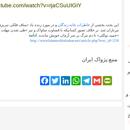
outube.com/watch?v=rjaCSuUIGIY
این بحث بخشی از
خاطرات خانه زندگان
تیرباران شد. بر خلاف تصور کسانیکه با قساوت ساواک و نیز «طی شدن مهلت قر
«حمید توکلی» تا دم مرگ بر سر آرمان خویش ماندند.
ادامه
http://www.hamneshinbahar.net/article.php?text_id=216
[
منبع:پژواک ایران
م
Facebook
Twitter
LinkedIn
WhatsApp
Telegram
PrintFriendly
Gmail
ردگی و
،