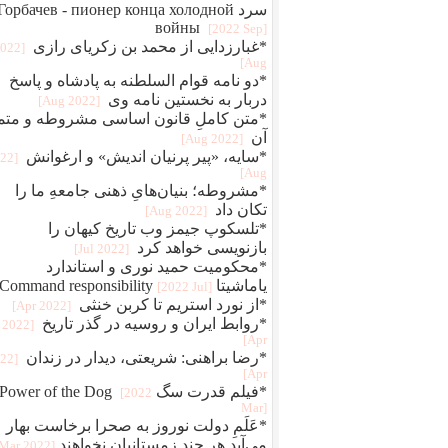
سرد Горбачев - пионер конца холодной
войны
[2022 Sep]
*غبارزدایی از محمد بن زکریای رازی
2022
Aug]
*دو نامه قوام‌ السلطنه به پادشاه و پاسخ
دربار به نخستین نامه وی
[2022 Aug]
*متن کاملِ قانون اساسی مشروطه و متم
آن
[2022 Aug]
*سایه، «پیر پرنیان اندیش» و ارغوانش
022
Aug]
*مشروطه؛ بنیان‌هایِ ذهنی جامعهِ ما را
تکان داد
[2022 Aug]
*تلسکوپ جیمز وب تاریخ کیهان را
بازنویسی خواهد کرد
[2022 Jul]
*محکومیت حمید نوری و استاندارد
یاماشیتا Command responsibility
[2022 Jul]
*از نورد استریم تا کربن خنثی
[2022 Apr]
*روابط ایران و روسیه در گذر تاریخ
[2022
Apr]
*رضا براهنی: شریعتی، دیدار در زندان
022
Apr]
*فیلم قدرت سگ Power of the Dog
[2022
Mar]
*عَلَمِ دولت نوروز به صحرا برخاست بهار
می‌آید هر چند زمستانیان نخواهند
[2022 Mar]