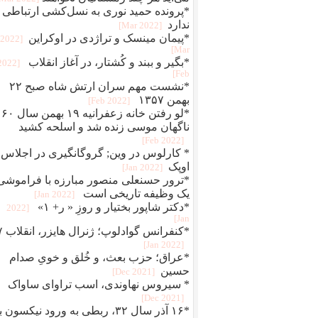
*پرونده حمید نوری به نسل‌کشی ارتباطی
ندارد
[2022 Mar]
*پیمان مینسک و تراژدی در اوکراین
[2022
Mar]
*بگير و ببند و کُشتار، در آغاز انقلاب
[2022
Feb]
*نشست مهم سران ارتش شاه صبح ۲۲
بهمن ۱۳۵۷
[2022 Feb]
*لو رفتن خانه زعفرانیه ۱۹ بهمن سال ۶۰
ناگهان موسی زنده شد و اسلحه کشید
[2022 Feb]
* کارلوس در وین; گروگانگیری در اجلاس
اوپک
[2022 Jan]
*ترور حسنعلی منصور مبارزه با فراموشی
یک وظیفه تاریخی است
[2022 Jan]
*دکتر شاپور بختیار و روزِ « ر+ ۱»
[2022
Jan]
*کنفرانس 
[2022 Jan]
*عراق؛ حزب بعث، و خُلق‌ و‌ خویِ صدام
حسین
[2021 Dec]
* سیروس نهاوندی، اسب تراوای ساواک
[2021 Dec]
*۱۶ آذر سال ۳۲، ربطی به ورود نیکسون 