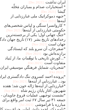
ایران نداشت
[2021 Dec]
* استخبارات صدام و بمباران مَحَلّه
گیشا
[2021 Dec]
*جبهه دموکراتیک ملی غبارزدایی از
آینه‌ها
[2021 Nov]
* کاروانسرا سنگی و لباس شخصی‌های
حکومتی غبارزدایی از آینه‌ها
[2021 Nov]
*جنگ جهانی اول؛ یکی از برجسته‌ترین
رخدادهای تاریخ بشر (۱۷) تاریخ جهان دا
جهان است
[2021 Nov]
*صفرخان، آن سرو بلند که ایستادگی
برازنده‌اش بود
[2021 Nov]
*...کورشِ تاریخی با توهّماتِ ما، از بُنیاد
متفاوت است
[2021 Oct]
*شجریان، شمایلِ فرهنگیِ موسیقیِ ایران
[2021 Oct]
*پرونده احمد کسروی ننگ دادگستری ایرا
بود... غبارزدایی از آینه‌ها
[2021 Oct]
*غبارزدایی از آینه‌ها ژاله خون شد؛ هفده
شهریور، آغازِ پایانِ رژیم شاه
[2021 Sep]
*نشست توجیهی عملیات فروغ جاویدان -
جمعه ۳۱ تیر سال ۶۷ ثبت امر واقع برای
مبارزه با فراموشی
[2021 Jul]
*نامه دکتر احمد دانش اولین جراح پیوند کل