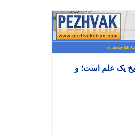
ان از ماموت تا فیسبوک 37 تاریخ یک علم است؛ و