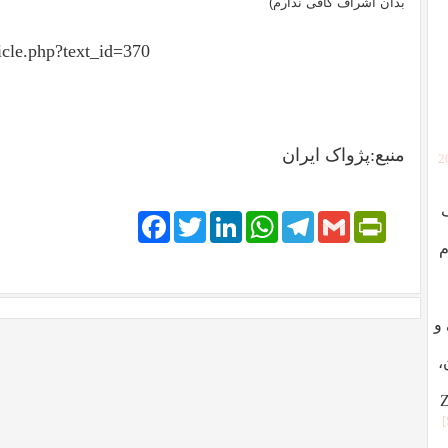
بدان اشراف کافی ندارم)
icle.php?text_id=370
منبع:پژواک ایران
[
Facebook
Twitter
LinkedIn
WhatsApp
Telegram
PrintFriendly
Gmail
م
ردگی و
،