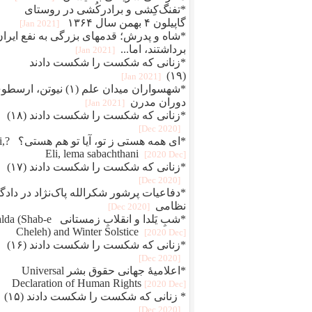
*تفنگ‌کِشی و برادرکُشی در روستای
گاپیلون ۴ بهمن سال ۱۳۶۴
[2021 Jan]
*شاه و پدرش؛ قدمهای بزرگی به نفع ایران
برداشتند، اما...
[2021 Jan]
*زنانی که شکست را شکست دادند
(۱۹)
[2021 Jan]
*شهسواران میدان علم (۱) نیوتن، ارس
دوران مدرن
[2021 Jan]
*زنانی که شکست را شکست دادند (۱۸)
[2020 Dec]
*ای همه هستی 
Eli, lema sabachthani
[2020 Dec]
*زنانی که شکست را شکست دادند (۱۷)
[2020 Dec]
*دفاعيات پرشور شکرالله پاک‌نژاد در دادگا
نظامی
[2020 Dec]
*شبِ یَلدا و انقلابِ زمستانی Shab-e
Cheleh) and Winter Solstice
[2020 Dec]
*زنانی که شکست را شکست دادند (۱۶)
[2020 Dec]
*اعلامیهٔ جهانی حقوق بشر Universal
Declaration of Human Rights
[2020 Dec]
* زنانی که شکست را شکست دادند (۱۵)
[2020 Dec]