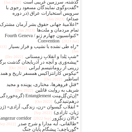
گذشته، سرزمین غریبی است
[2023 Jan]
*گفت‌وگوی نمایندگان مسعود رجوی با
سرویس استخبارات عراق (در دوره
صدام)
[2023 Jan]
*اعلامیهٔ جهانی حقوق بشر آرمان مشترک
تمام مردمان و ملت‌ها
[2023 Jan]
*کنوانسیون چهارم ژنو / Fourth Geneva
Convention
[2023 Jan]
*راه طی نشده با نشیب و فراز بسیار
2023
Jan]
*شبِ یَلدا و انقلابِ زمستانی
[2022 Dec]
*پیشه‌وَری و آنچه در آذربایجان گذشت برگ
زرینی از رومانتیسم ایرانی
[2022 Dec]
*نیکوس کازانتزاکیس همسفر تاریخ و همد
اساطیر
[2022 Dec]
*قتلِ فروهرها، مختاری، پوینده و مجید
شریف به روایت قاتلین
[2022 Dec]
*اِن‌تَن‌گِل‌مِنت Entanglement (گره‌خو
درهم‌تنیدگی)
[2022 Oct]
* انقلاب گیسوان «زن، زندگی، آزادی» (ژن
ژیان، ئازادی)
[2022 Sep]
*دالان زنگِزور Zangezur corridor
[2022 Sep]
*طالقانی، آیه مدارا و شرح صدر
[2022 Sep]
*گورباچف؛ پیشگام پایان جنگ