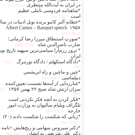
در ایران به آیت‌الله منتظری
[2021 Jul]
*شاهنامه فردوسی تأملی عظیم
است
[2021 Jun]
*خطابهِ آلبر کامو برنده نوبل ادبیات در سا
۱۹۵۷ Albert Camus – Banquet speech
[2021 May]
*صورتِ استنطاق میرزا رضا کرمانی؛
ضارب ناصرالدین شاه
[2021 May]
* ترور رزم‌آرا سیاسی‌ترین سپهبد تاریخ نوی
ایران
[2021 Apr]
*دادگاه استکهلم / دادگاه نورنبرگ
[2021
Apr]
*چین و ماچین و راه ابريشمیِ
ديپلماسی
[2021 Apr]
*غبارزدایی از آینه‌ها نشست تعیین‌کننده
سران ارتش شاه صبح ۲۲ بهمن ۱۳۵۷
021
Feb]
*فکر کردن به آنچه فکر نکردنی است
تلگراف ویلیام سالیوان به وزارت امور
خارجه
[2021 Feb]
*زنانی که شکست را شکست دادند (۲۰)
[2021 Jan]
*دکتر سیروس سهامی و رنج‌هایش +نامه
دکتر علی شریعتی به ایشان
[2021 Jan]