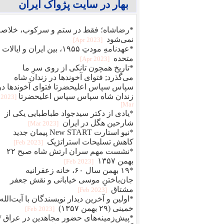
بهار در سایت پژواک ایران
*رضاشاه؛ فقط در ستم و سرکوب، خلاصه
نمی‌شود
[2023 Apr]
*عهدنامهِ مودتِ ۱۹۵۵، بین ایران و ایالات
متحده
[2023 Apr]
*تاریخ همچون تانکی از روی سرِ ما
می‌گذرد; فتوای آخوندها در زندان شاه
سپاس سپاس اعلیحضرتا فتوای آخوندها در
زندان شاه سپاس سپاس اعلیحضرتا
[2023
Mar]
*یادی از دکتر سیدجواد طباطبایی یکی از
شارحین هگل در ایران
[2023 Mar]
*نیو استارت New START پیمان جدید
کاهش تسلیحات استراتژیک
[2023 Feb]
*نشست مهم سران ارتش شاه صبح ۲۲
بهمن ۱۳۵۷
[2023 Feb]
*۱۹ بهمن سال ۶۰، خانه زعفرانیه
جان‌باختنِ موسی خیابانی و نقش جعفر
مشتاق
[2023 Feb]
*اولین و آخرین دیدار نویسندگان با آیت‌الله
خمینی (۲۹ بهمن ۱۳۵۷)
[2023 Feb]
*پیش‌زمینه‌های حضور مجاهدین در عراق /