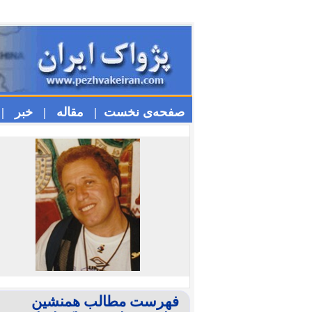
صفحه‌ی نخست |
مقاله |
خبر |
فهرست مطالب همنشین