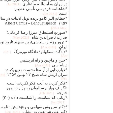
در ایران به آیت‌الله منتظری
[2021 Jul]
*شاهنامه فردوسی تأملی عظیم
است
[2021 Jun]
*خطابهِ آلبر کامو برنده نوبل ادبیات در سا
۱۹۵۷ Albert Camus – Banquet speech
[2021 May]
*صورتِ استنطاق میرزا رضا کرمانی؛
ضارب ناصرالدین شاه
[2021 May]
* ترور رزم‌آرا سیاسی‌ترین سپهبد تاریخ نوی
ایران
[2021 Apr]
*دادگاه استکهلم / دادگاه نورنبرگ
[2021
Apr]
*چین و ماچین و راه ابريشمیِ
ديپلماسی
[2021 Apr]
*غبارزدایی از آینه‌ها نشست تعیین‌کننده
سران ارتش شاه صبح ۲۲ بهمن ۱۳۵۷
021
Feb]
*فکر کردن به آنچه فکر نکردنی است
تلگراف ویلیام سالیوان به وزارت امور
خارجه
[2021 Feb]
*زنانی که شکست را شکست دادند (۲۰)
[2021 Jan]
*دکتر سیروس سهامی و رنج‌هایش +نامه
دکتر علی شریعتی به ایشان
[2021 Jan]