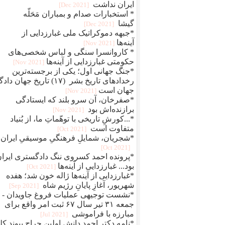
ایران نداشت
[2021 Dec]
* استخبارات صدام و بمباران مَحَلّه
گیشا
[2021 Dec]
*جبهه دموکراتیک ملی غبارزدایی از
آینه‌ها
[2021 Nov]
* کاروانسرا سنگی و لباس شخصی‌های
حکومتی غبارزدایی از آینه‌ها
[2021 Nov]
*جنگ جهانی اول؛ یکی از برجسته‌ترین
رخدادهای تاریخ بشر (۱۷) تاریخ جهان دا
جهان است
[2021 Nov]
*صفرخان، آن سرو بلند که ایستادگی
برازنده‌اش بود
[2021 Nov]
*...کورشِ تاریخی با توهّماتِ ما، از بُنیاد
متفاوت است
[2021 Oct]
*شجریان، شمایلِ فرهنگیِ موسیقیِ ایران
[2021 Oct]
*پرونده احمد کسروی ننگ دادگستری ایرا
بود... غبارزدایی از آینه‌ها
[2021 Oct]
*غبارزدایی از آینه‌ها ژاله خون شد؛ هفده
شهریور، آغازِ پایانِ رژیم شاه
[2021 Sep]
*نشست توجیهی عملیات فروغ جاویدان -
جمعه ۳۱ تیر سال ۶۷ ثبت امر واقع برای
مبارزه با فراموشی
[2021 Jul]
*نامه دکتر احمد دانش اولین جراح پیوند کل