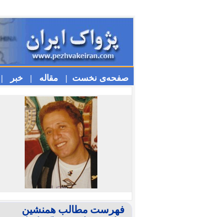
صفحه‌ی نخست |
مقاله |
خبر |
فهرست مطالب همنشین