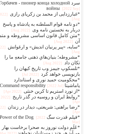
سرد Горбачев - пионер конца холодной
войны
[2022 Sep]
*غبارزدایی از محمد بن زکریای رازی
2022
Aug]
*دو نامه قوام‌ السلطنه به پادشاه و پاسخ
دربار به نخستین نامه وی
[2022 Aug]
*متن کاملِ قانون اساسی مشروطه و متم
آن
[2022 Aug]
*سایه، «پیر پرنیان اندیش» و ارغوانش
022
Aug]
*مشروطه؛ بنیان‌هایِ ذهنی جامعهِ ما را
تکان داد
[2022 Aug]
*تلسکوپ جیمز وب تاریخ کیهان را
بازنویسی خواهد کرد
[2022 Jul]
*محکومیت حمید نوری و استاندارد
یاماشیتا Command responsibility
[2022 Jul]
*از نورد استریم تا کربن خنثی
[2022 Apr]
*روابط ایران و روسیه در گذر تاریخ
[2022
Apr]
*رضا براهنی: شریعتی، دیدار در زندان
022
Apr]
*فیلم قدرت سگ Power of the Dog
[2022
Mar]
*عَلَمِ دولت نوروز به صحرا برخاست بهار
می‌آید هر چند زمستانیان نخواهند
[2022 Mar]