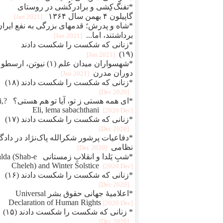
*تفنگ‌کِشی و برادرکُشی در روستای
گاپیلون ۴ بهمن سال ۱۳۶۴
[2021 Jan]
*شاه و پدرش؛ قدمهای بزرگی به نفع ایران
برداشتند، اما...
[2021 Jan]
*زنانی که شکست را شکست دادند
(۱۹)
[2021 Jan]
*شهسواران میدان علم (۱) نیوتن، ارس
دوران مدرن
[2021 Jan]
*زنانی که شکست را شکست دادند (۱۸)
[2020 Dec]
*ای همه هستی 
Eli, lema sabachthani
[2020 Dec]
*زنانی که شکست را شکست دادند (۱۷)
[2020 Dec]
*دفاعيات پرشور شکرالله پاک‌نژاد در دادگا
نظامی
[2020 Dec]
*شبِ یَلدا و انقلابِ زمستانی Shab-e
Cheleh) and Winter Solstice
[2020 Dec]
*زنانی که شکست را شکست دادند (۱۶)
[2020 Dec]
*اعلامیهٔ جهانی حقوق بشر Universal
Declaration of Human Rights
[2020 Dec]
* زنانی که شکست را شکست دادند (۱۵)
[2020 Dec]