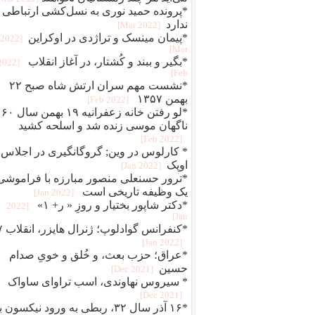
*پرونده حمید نوری به نسل‌کشی ارتباطی
ندارد
[2022 Mar]
*پیمان مینسک و تراژدی در اوکراین
[2022
Mar]
*بگير و ببند و کُشتار، در آغاز انقلاب
[2022
Feb]
*نشست مهم سران ارتش شاه صبح ۲۲
بهمن ۱۳۵۷
[2022 Feb]
*لو رفتن خانه زعفرانیه ۱۹ بهمن سال ۶۰
ناگهان موسی زنده شد و اسلحه کشید
[2022 Feb]
* کارلوس در وین; گروگانگیری در اجلاس
اوپک
[2022 Jan]
*ترور حسنعلی منصور مبارزه با فراموشی
یک وظیفه تاریخی است
[2022 Jan]
*دکتر شاپور بختیار و روزِ « ر+ ۱»
[2022
Jan]
*کنفرانس 
[2022 Jan]
*عراق؛ حزب بعث، و خُلق‌ و‌ خویِ صدام
حسین
[2021 Dec]
* سیروس نهاوندی، اسب تراوای ساواک
[2021 Dec]
*۱۶ آذر سال ۳۲، ربطی به ورود نیکسون 