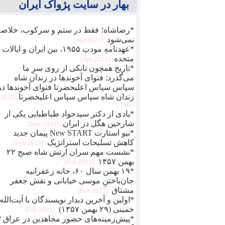
بهار در سایت پژواک ایران
*رضاشاه؛ فقط در ستم و سرکوب، خلاصه
نمی‌شود
[2023 Apr]
*عهدنامهِ مودتِ ۱۹۵۵، بین ایران و ایالات
متحده
[2023 Apr]
*تاریخ همچون تانکی از روی سرِ ما
می‌گذرد; فتوای آخوندها در زندان شاه
سپاس سپاس اعلیحضرتا فتوای آخوندها در
زندان شاه سپاس سپاس اعلیحضرتا
[2023
Mar]
*یادی از دکتر سیدجواد طباطبایی یکی از
شارحین هگل در ایران
[2023 Mar]
*نیو استارت New START پیمان جدید
کاهش تسلیحات استراتژیک
[2023 Feb]
*نشست مهم سران ارتش شاه صبح ۲۲
بهمن ۱۳۵۷
[2023 Feb]
*۱۹ بهمن سال ۶۰، خانه زعفرانیه
جان‌باختنِ موسی خیابانی و نقش جعفر
مشتاق
[2023 Feb]
*اولین و آخرین دیدار نویسندگان با آیت‌الله
خمینی (۲۹ بهمن ۱۳۵۷)
[2023 Feb]
*پیش‌زمینه‌های حضور مجاهدین در عراق /