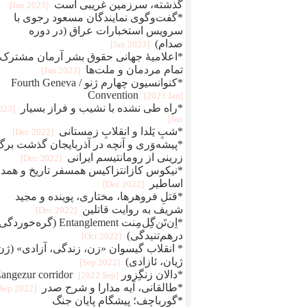
گذشته، سرزمین غریبی است
[2023 Jan]
*گفت‌وگوی نمایندگان مسعود رجوی با
سرویس استخبارات عراق (در دوره
صدام)
[2023 Jan]
*اعلامیهٔ جهانی حقوق بشر آرمان مشترک
تمام مردمان و ملت‌ها
[2023 Jan]
*کنوانسیون چهارم ژنو / Fourth Geneva
Convention
[2023 Jan]
*راه طی نشده با نشیب و فراز بسیار
2023
Jan]
*شبِ یَلدا و انقلابِ زمستانی
[2022 Dec]
*پیشه‌وَری و آنچه در آذربایجان گذشت برگ
زرینی از رومانتیسم ایرانی
[2022 Dec]
*نیکوس کازانتزاکیس همسفر تاریخ و همد
اساطیر
[2022 Dec]
*قتلِ فروهرها، مختاری، پوینده و مجید
شریف به روایت قاتلین
[2022 Dec]
*اِن‌تَن‌گِل‌مِنت Entanglement (گره‌خو
درهم‌تنیدگی)
[2022 Oct]
* انقلاب گیسوان «زن، زندگی، آزادی» (ژن
ژیان، ئازادی)
[2022 Sep]
*دالان زنگِزور Zangezur corridor
[2022 Sep]
*طالقانی، آیه مدارا و شرح صدر
[2022 Sep]
*گورباچف؛ پیشگام پایان جنگ