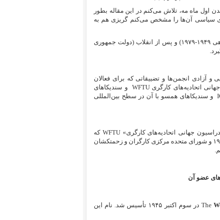
 اول ماه مه، تلاش می‌کنم در این مقاله بطور
وی سیاسی آن‌ها را مشخص می‌کنم گریزی هم به
برای سهولت کار، این بررسی را در دو بخش پیش از انقلاب (دولت شاهنشاهی ۱۹۴۹-۱۹۷۹) و پس از انقلاب (دولت جمهوری
و آزادی انجمن‌ها و تضییقاتی که برای فعالان
انی اتحادیه‌های کارگری
WFTU
و سندیکاهای
و سندیکاهای همسو با آن در سطح بین‌المللی
راسیون جهانی اتحادیه‌های کارگری»
WFTU
که
شاکی اصلی دولت ایران در ارتباط با نقض حقوق سندیکایی در دوره ۱۹۴۹-۱۹۷۹ و شورای متحده مرکزی کارگران و زحمتکشان
.
های عضو آن
Wo
The
در سوم اکتبر ۱۹۴۵ تأسیس شد. نام این