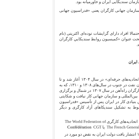
 ایران در سال ۱۳۲۵ به عضویت یگانه سازمان جهانی کارگران یعنی «فدراسیون جهانی
الا افراد دارای گرایشات توده‌ای اکثریتی (نام
 تحت عنوان «كميسيون روابط سنديكايي كارگران
.
ایران
هرچند سرکوب جنبش سندیکایی و اتحادیه‌ای با ممنوعیت «شورای مرکزی اتحادیه‌‌های حرفه‌ای» در سال ۱۳۰۴ آغاز شد و تا
سال ۱۳۱۰ ادامه یافت و این جنبش اعتصابات بزرگی همچون اعتصاب کارگران نفت در جنوب در سال‌های ۱۳۰۸ و ۱۳۱۰، که به
محدود کردن ساعت کار روزانه به ۹ ساعت منجر شد، تشکیل اتحادیه مخفی کارگران راه‌آهن در سال ۱۳۰۷ در شمال و برگزاری
اما انعکاسی در سطح بین‌المللی و سازمان جهانی کار نیافت و شکایتی
بنیادی کار در ایران پس از تأسیس «فدراسیون
ادیه‌های کارگری» و تصویب کنوانسیون‌های بنیادی ۸۷ و ۹۸ مربوط به تشکیل سندیکاهای آزاد کارگری و دیگر
تحادیه‌های کارگری
The World Federation of
The French Genera
یا
CGT
Confédération
صورت گرفت. در این شکایت که گزارش آن در سال ۱۹۵۲ انتشار یافت دولت ایران به نقض دو مورد در