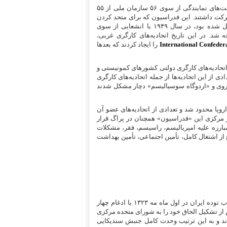
در اولین کنگره آن که از سوم تا هشتم اکتبر ۱۹۴۵ در پاریس برگزار شد هیئت‌های نمایندگی‌ از سوی ۵۶ سازمان ملی از ۵۵
مایندگی می‌کردند، شرکت داشتند. این فدراسیون که برای متحد کردن
کارگران جهان در یک ارگان واحد بین‌المللی پس از جنگ جهانی دوم تشکیل شده بود، در سال ۱۹۴۹ با انشعابی از سوی
شد. در این تاریخ اتحادیه‌های کارگری غربی،
International Confeder
را ایجاد کردند که بعدها
تحادیه‌های کارگری دولتی کشورهای کمونیستی و
 از این اتحادیه‌ها از جمله اتحادیه‌های کارگری
شوروی و «اردوگاه سوسیالیسم» دچار مشکل شدند
ا محدود شد و تعدادی از اتحادیه‌های عضو آن
ر مرکزی این «فدراسیون» همچنان در پراگ قرار
بارزه علیه امپریالیسم، راسیسم، فقر، مشکلات
از اشتغال کامل، تأمین اجتماعی، تأمین بهداشت
شورای متحده مرکزی اتحادیه‌های کارگران و زحمتکشان ایران وابسته به حزب توده ایران در اول ماه مه ۱۳۲۳ با ادغام چهار
از تشکیل الحاق خود را به شورای متحده مرکزی
شورای متحده بودند و به این ترتیب وحدت کامل جنبش سندیکایی