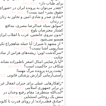
برای طناب دار»
[2022 Dec]
*چقدر می‌توان به پرونده ایران در «شورای
حقوق بشر» امید بست؟
[2022 Nov]
*شادی صدر و شادی امین و تجاوز به زنان
در زندان
[2022 Nov]
*سوابق سیاه عبدالرضا مصری، مدافع
کشتار معترضان بلوچ
[2022 Nov]
*بدون نیروی جانشین، غرب با انقلاب ایران
همسو نمی‌شود
[2022 Nov]
* از مشهد تا شیراز؛ آیا حمله شاهچراغ تکر
سناریویی آشنا نیست؟
[2022 Oct]
*سرگذشت اوین؛ ریشه‌های هراس از نماد
جنایت
[2022 Oct]
*آیا نارضایتی امثال اصغر ناظم‌زاده نشانه
شکاف در حاکمیت است؟
[2022 Oct]
*پشت پرده پرونده مرگ مهسا؛
راستی‌آزمایی گزارش پزشکی قانونی
2022
Oct]
*راهکارهایی عملی برای جبران انفعال غر
در برابر جمهوری اسلامی
[2022 Oct]
*آیت‌الله منتظری؛ مقام رفیع وجدان در
منش یک روحانی استثنایی
[2022 Sep]
*صادق قطب‌زاده؛ از رویای قدرت تا کاب
سقوط
[2022 Sep]