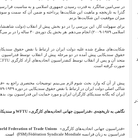
در سی‌امین سالگرد به قدرت رسیدن جمهوری اسلامی و به مناسبت فرا رسیدن
گذرا به تاریخچه‌ و ماهیت این شکایت‌ها پرداخته و ضمن آن که سمت و س
میزان موفقیت این شکایت‌ها بزنم.
اسلامی ۱۹۷۹-۲۰۰۹) انجام می‌‌دهم. هر بخش یک دوره‌ی ۳۰ ساله را در بر می‌گیرد.
شکایت‌‌های مطرح شده علیه دولت‌ ایران در ارتباط با نقض حقوق سندیکایی 
حقوق سندیکایی پیش آمده در دو مرحله پیش از انقلاب توسط فدراسیون جه
متحد آن و پس از انقلاب توسط کنفدراسیون اتحادیه‌های آزاد کارگری
ICFTU
صورت گرفته است.
پیش از آن که وارد بحث شوم لازم می‌بینم توضیحات مختصری راجع به «
فد
ایران که یگانه سندیکای کارگران ایران و مورد حمایت این فدراسیون بود، بدهم
ر
نگاهی به تاریخچه‌ی «فدراسیون جهانی اتحادیه‌های کارگری»
WFTU
و سندیکا
«فدراسیون جهانی اتحادیه‌های کارگری»
rld Federation of Trade Unions
فدراسیون به زبان فرانسه
Fédération Syndicale Mondiale
(
(FSM
است.