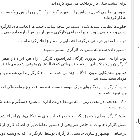
برای هشت سال کار پرداخت می‌شود کرده‌اند.
نیروهای نظامی کنترل راه‌آهن را به عهده گرفته و کارگران راه‌آهن و تکنسین
به کار کرده‌اند.
حکومت نظامی تمدید شده است. در نتیجه تمامی جلسات اتحادیه‌های کارگری م
شدن و تبعید می‌شوند. هیچ اجتماعی کارگری بیش از دو نفر اجازه داده نمی‌شو
دولت با صدور فرمانی هرگونه اعتصابی را ممنوع اعلام کرده است.
دستور داده شده که نشریات کارگری منتشر نشوند.
نوید آزادی، عصر پیروزی (ارگان فدراسیون کارگران راه‌آهن ایران) و ظفر
کارگران و زحمتکشان) از جمله نشریاتی که فعالیتشان متوقف شده می‌باشند.
مرداد تبعید شده‌اند.
صدها کارگر در اردوگاه‌های مرگ
Concentration Camps
به ویژه قلعه فلک الا
و یا تبعید
شده‌اند.
۱۲۰ معدنچی در معدن زیران که توسط دولت اداره می‌شود دستگیر و تبعید 
شده است.
صدها کارگر، معلم و حقوق بگیر به خاطر فعالیت‌های سندیکایی‌شان اخراج شده‌
ل
شش کارگر دخانیات به خاطر سرپیچی از دستور مقامات برای اضافه کاری از کا
در شاهی، بهشهر و ساری خانه‌های کارگران توسط غارتگرانی که به وسیله‌ دو