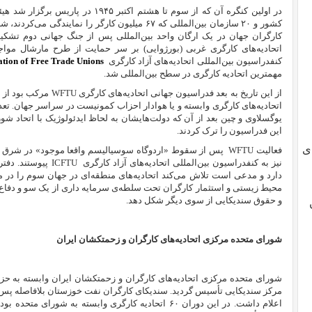
کشور و ۲۰ سازمان بین‌المللی که ۶۷ میلیون کارگر را ن
اتحادیه‌های کارگری غربی (بورژوایی) بر سر حمایت از طرح مارشال مواجه 
کنفدراسیون بین‌المللی اتحادیه‌های آزاد کارگری
ation of Free Trade Unions
مهمترین اتحادیه‌ کارگری در سطح بین‌المللی شد.
از این تاریخ به بعد فدراسیون جهانی اتحادیه‌های کارگری
WFTU
مرکب بود از ا
اتحادیه‌های کارگری وابسته و یا هوادار احزاب کمونیست در سراسر جهان. تعدادی
یوگسلاوی و چین بعد از آن که دولت‌هایشان به لحاظ ایدئولوژیک با اتحاد 
این فدراسیون را ترک کردند.
ی
فعالیت
WFTU
پس از سقوط «اردوگاه سوسیالیسم واقعا موجود» در شرق اروپ
نیز به
کنفدراسیون بین‌المللی اتحادیه‌های آزاد کارگری
ICFTU
پیوستند. دفت
دارد و مدعی است تلاش می‌کند اتحادیه‌های منطقه‌ای در جهان سوم را در م
محیط زیستی و استثمار کارگران تحت سلطه‌ی سرمایه داری از یک سو و دفاع 
و حقوق سندیکایی از سوی دیگر شکل دهد.
شورای متحده مرکزی اتحادیه‌های کارگران و زحمتکشان ایران
مرکز سندیکایی تأسیس گردید. سندیکای کارگران نفت خوزستان بلافاصله پس 
اعلام داشت. در این دوران ۶۰ اتحادیه کارگری وابسته به 