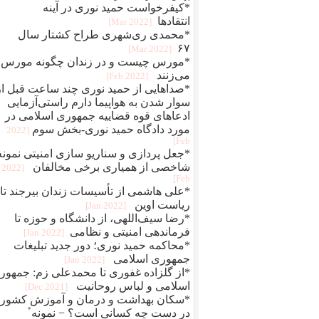
*کیفرخواست حمید نوری در آینه
انتقادها
[2022 Mar]
*محمدی‌ ری‌شهری طراح کشتار سال
۶۷
[2022 Mar]
*مورس چیست و در زندان چگونه مورس
می‌زنند
[2022 Feb]
*صداهایی از حمید نوری چند ساعت قبل از
سوار شدن به هواپیما دارم راستی‌آزمایی
ادعاهای قوه قضاییه جمهوری اسلامی در
مورد دادگاه حمید نوری-بخش سوم
[2022
Feb]
*جعل پردازی و سناريو سازی امنيتی نمونه
شاخصی از همياری برخی مخالفان
[2022
Feb]
*علی هاشمی از تأسیسات زندان بیرجند تا
ریاست اوین
[2022 Jan]
*رضا سیف‌اللهی، از دانشگاه و حوزه تا
فرماندهی امنیتی و نظامی
[2022 Jan]
*محاکمه حميد نوری؛ دور جديد تبلیغات
جمهوری اسلامی
[2022 Jan]
*از گلزاده غفوری تا محمدعلی زم: جمهور
اسلامی و لباس روحانیت
[2021 Dec]
*سکان بهداشت و درمان و آموزش کشور
در دست چه کسانی است؟ − نمونهٴ