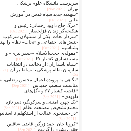
سرپرست دانشگاه علوم پزشکی
تهران
[2021 Nov]
*سهمیه جدید سپاه قدس در آموزش
عالی
[2021 Oct]
*مرگ حاج داوود رحمانی؛ رئیس و
شکنجه‌گر زندان قزلحصار
[2021 Oct]
*سردار نجات، یکی از مسئولان سرکوب
جنبش‌های اجتماعی و «نجات» نظام را بهتر
بشناسیم
[2021 Oct]
*مقوله‌ی حجت‌الاسلام «جعفر نیری» و
مستند‌سازی کشتار ۶۷
[2021 Oct]
*سپاه پاسداران؛ از دخالت در انتخابات
سازمان نظام پزشکی تا تسلط بر آن
[2021
Oct]
*نگاهی به پرونده اعمال محسن رضایی، به
مناسبت منصب جدیدش
[2021 Sep]
*فاجعه کشتار ۶۷ و «گل‌های
داوودی»
[2021 Sep]
*یک چهره‌‌ امنیتی و سرکوبگر، دبیر تازه
مجمع تشخیص مصلحت نظام
[2021 Sep]
*در جستجوی عدالت از استکهلم تا استانبو
[2021 Sep]
*کرونا جان احمد زرگر، قاضی «ناقض
حقوق بشر» را گرفت
[2021 Sep]