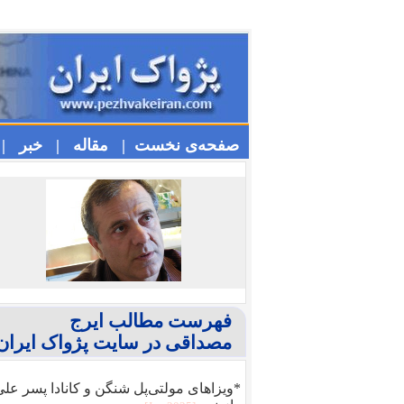
صفحه‌ی نخست |
مقاله |
خبر |
فهرست مطالب ایرج
مصداقی در سایت پژواک ایران
*ویزا‌های مولتی‌پل شنگن و کانادا پسر عل