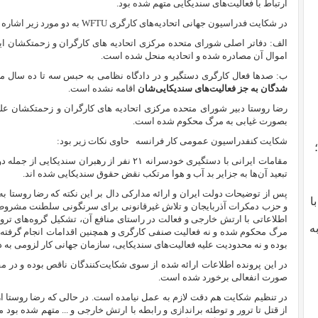
ارتباط با فعالیت‌های سندیکایی متهم شده بود.
در شکایت فدراسیون جهانی اتحادیه‌های کارگری
WFTU
به دو مورد زیر اشاره 
اموال آن مصادره شده و اتحادیه منحل شده است.
ب: صدها فعال کارگری دستگیر و در دادگاه نظامی به حبس سه تا ده سال مح
شدگان به جز فعالیت‌های سندیکایی‌شان
اقامه نشده است.
رضا روستا دبیر شورای متحده مرکزی اتحادیه های کارگران و زحمتکشان عل
بصورت غیابی به مرگ محکوم شده است.
شکایت کنفدراسیون عمومی کار فرانس
ه
حاوی نکات زیر بود:‌
مقامات ایرانی با دستگیری خودسرانه ۲۱ نفر از رهبرا
تبعید آن‌ها به جزایر بد آب و هوا مرتکب نقض حقوق سندیکایی شده اند.
پس از توضیحات دولت ایران و ارائه مدارکی دال بر این نکته که رضا روستا ب
با
و حزب دمکرات آذربایجان و تلاش غیرقانونی برای سرنگونی سلطنت مشروطه
اطلاعاتی با ارتش خارجی و فعالت در راستای منافع آن، تشکیل گروه‌های ترور
ه
مرگ محکوم شده و نه فعالیت‌ صنفی کارگری و همچنین اقدامات انجام گرفته 
بوده و نه محدودیت‌ علیه فعالیت‌های سندیکایی، سازمان جهانی کار لزومی به دن
در این پرونده اطلاعات ارائه شده از سوی شکایت‌کنندگان ناقص بوده و در م
صورت انفعالی برخورد شده است.
در تنظیم شکایت هم دقت لازم به عمل نیامده است. در حالی که رضا روستا ا
از قتل تا ترور و توطئه براندازی و رابطه با ارتش خارجی و ... متهم شده بود م