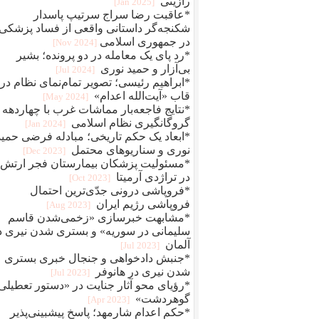
رازینی
[2025 Jan]
*عاقبت رضا سراج سرتيپ پاسدار
شکنجه‌گر داستانی واقعی از فساد پزشکی
در جمهوری اسلامی
[2024 Nov]
*رد پای یک معامله در دو پرونده؛ بشیر
بی‌آزار و حمید نوری
[2024 Jul]
*ابراهیم رئیسی؛ تصویر تمام‌نمای نظام در
قاب «آیت‌الله اعدام»
[2024 May]
*نتایج فاجعه‌بار مماشات غرب با چهاردهه
گروگانگیری نظام اسلامی
[2024 Jan]
*ابعاد یک حکم تاریخی؛ مبادله فرضی حمید
نوری و سناریوهای محتمل
[2023 Dec]
*مسئولیت پزشکان بیمارستان فجر ارتش
در تراژدی آرمیتا
[2023 Oct]
*فروپاشی درونی جدّی‌ترین احتمال
فروپاشی رژیم ایران
[2023 Aug]
*مشابهت خبرسازی «زخمی‌شدن قاسم
سلیمانی در سوریه» و بستری شدن نیری د
آلمان
[2023 Jul]
*جنبش دادخواهی و جنجال خبری بستری
شدن نیری در هانوفر
[2023 Jul]
*رؤیای محو آثار جنایت در «دستور تعطیلی
گوهردشت»
[2023 Apr]
*حکم اعدام شارمهد؛ پاسخ پیشبینی‌پذیر