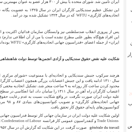
ایران تأمین شد. شورای متحده با بیش از ۳۰۰ هزار عضو به عنوان مهمترین سازمان سندیکایی ایران و خاورمیانه بود.
این تشکل عظیم سندیکایی کارگران
اتحادیه‌های کارگری»
WFTU
که در سال ۱۳۲۴ تشکیل شده بود در آمد .
پس از پیروزی انقلاب ضد‌سلطنتی نیز وابستگان سازمان فدائیان اکثریت و احتم
این افراد هیچ‌گاه بطور علنی مطرح نشده است یا من از آن اطلاعی ندارم)
ايران» از جمله اعضای
«فدراسیون جهانی اتحادیه‌های کارگری»
WFTU
بوده‌اند
ار
شکایت علیه نقض حقوق سندیکایی و آزادی انجمن‌ها توسط دولت شاهنشاهی 
اعتصاب کارگران راه آهن در سال ۱۳۱۱ را سامان داد، 
[
علیه دولت ایران صورت نگرفت. در واقع شکایت نسبت به عدم رعایت حقوق 
جهانی اتح
ب
کنوانسیون‌های پایه‌ای حقوق کار تحقق یافت.
اولین شکایت علیه دولت ایران در سازمان جهانی کار توسط فدراسیون جهانی ا
Trade Unions
و کنفدراسیون عمومی کار فرانسه
l Confederation of Labour
وس
générale du travail