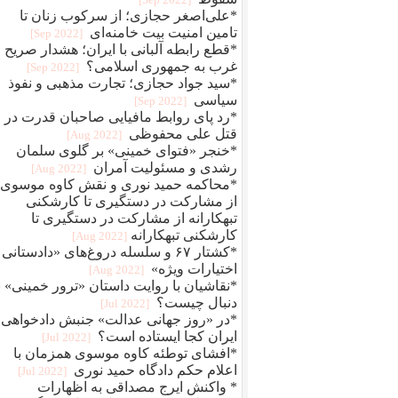
*علی‌اصغر حجازی؛ از سرکوب زنان تا
تامین امنیت بیت خامنه‌ای
[2022 Sep]
*قطع رابطه آلبانی با ایران؛ هشدار صریح
غرب به جمهوری اسلامی؟
[2022 Sep]
*سید جواد حجازی؛ تجارت مذهبی و نفوذ
سیاسی
[2022 Sep]
*رد پای روابط مافيایی صاحبان قدرت در
قتل علی محفوظی
[2022 Aug]
*خنجر «فتوای خمینی» بر گلوی سلمان
رشدی و مسئولیت آمران
[2022 Aug]
*محاکمه حمید نوری و نقش کاوه موسوی؛
از مشارکت در دستگیری تا کارشکنی
تبهکارانه از مشارکت در دستگیری تا
کارشکنی تبهکارانه
[2022 Aug]
*کشتار ۶۷ و سلسله دروغ‌های «دادستانی 
اختیارات ویژه»
[2022 Aug]
*نقاشیان با روایت داستان «ترور خمینی» ب
دنبال چیست؟
[2022 Jul]
*در «روز جهانی عدالت» جنبش دادخواهی
ایران کجا ایستاده است؟
[2022 Jul]
*افشای توطئه کاوه موسوی همزمان با
اعلام حکم دادگاه حمید نوری
[2022 Jul]
* واکنش ایرج مصداقی به اظهارات