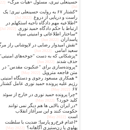
حسینعلی نیری، مسئول «هیات مرگ»
022
Jul]
*کشتار ۶۷ به روایت حسینعلی نیری؛ یک
راست و دریایی از دروغ
[2022 Jul]
*اطلاعیه مهم دادگاه ناحیه استکهلم در
ارتباط با حکم دادگاه حمید نوری
[2022 Jul]
*ساختار اطلاعاتی و امنیتی سپاه
پاسداران
[2022 Jun]
*نقش امیدوار رضایی در لاپوشانی راز مر
سعید امامی
[2022 Jun]
*پزشکانی که به دست "جوخه‌های امنیتی"
حذف شدند
[2022 Jun]
*پرونده‌سازی برای "عنکبوت مقدس" در
متن فاجعه متروپل
[2022 May]
* همکاری مسعود رجوی و دستگاه امنیتی
رژیم علیه پرونده حمید نوری عامل کشتار
۶۷
[2022 May]
*چرا پرونده حمید نوری در خارج از سوئد
کلید خورد؟
[2022 May]
*در ایران بالایی ها هم دیگر نمی توانند
حکومت کنند و این سرآغاز انقلاب
است
[2022 May]
*اعدام فرخ‌رو پارسا؛ ضديت با سلطنت
پهلوی يا زن‌ستيزی آگاهانه؟
[2022 May]