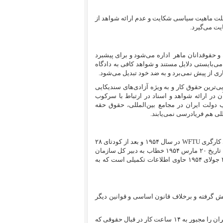
لت ماهیت سیاسی شکایت و عدم ارائه شواهد از
ت می‌گیرد.
 و حقوقدانان ماهر
اداره می‌شود و برای پیشبرد
ی‌بایستی دلایل مستند و شواهد کافی به دادگاه
ری از پیش نمی‌برد و به ضد خود تبدیل می‌شود.
 پس از آن ابتدایی‌ترین حقوق کار و به ویژه آزادی‌های سندیکایی
ن در ارائه شواهد و اسناد در ارتباط با سرکوب
ولت ایران در مجامع بین‌المللی، حقوق حقه
للی هم فریادرسی نمی‌یابند.
 کارگری
WFTU
در سال ۱۹۵۴ و بعد از کودتای ۲۸
مرداد صورت می‌گیرد. این شکایت حاوی دو سند است. اولی شکایت اصلی به تاریخ ۲۰ مارس ۱۹۵۴ خطاب به دبیر کل سازمان
ملل است که توسط او به سازمان جهانی کار احاله شده و دیگری به تاریخ ۲۴ جولای ۱۹۵۴ حاوی اطلاعات تکمیلی است که به
ش گرفته و برخلاف قانون اساسی و قوانین دیگر
بطور مشخص نیروهای نظامی کارخانجات را اشغال کرده و با تهدید سلاح کارگران را مجبور به ۱۴ ساعت کار در قبال حقوقی که