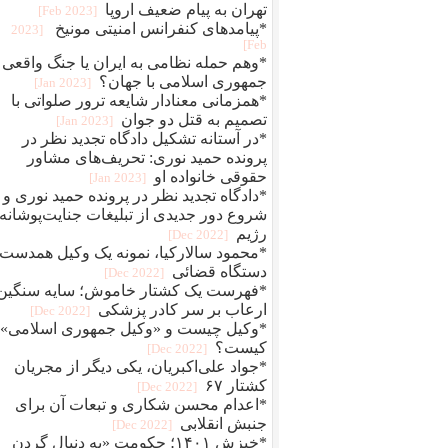
تهران به پیام ضعیف اروپا
[2023 Feb]
*پیامدهای کنفرانس امنیتی مونیخ
[2023
Feb]
*وهم حمله نظامی به ایران یا جنگ واقعی
جمهوری اسلامی با جهان؟
[2023 Jan]
*همزمانی معنادار شایعه ترور صلواتی با
تصمیم به قتل دو جوان
[2023 Jan]
*در آستانه تشکیل دادگاه تجدید نظر در
پرونده حمید نوری: تحریف‌های مشاور
حقوقی خانواده او
[2023 Jan]
*دادگاه تجدید نظر در پرونده حمید نوری و
شروع دور جدیدی از تبلیغات جنایت‌پوشانه‌
رژیم
[2022 Dec]
*محمود سالارکیا، نمونه یک وکیل همدست
دستگاه قضائی
[2022 Dec]
*فهرست یک کشتار خاموش؛ سایه سنگین
ارعاب بر سر کادر پزشکی
[2022 Dec]
*وکیل چیست و «وکیل جمهوری اسلامی»
کیست؟
[2022 Dec]
*جواد علی‌اکبریان، یکی دیگر از مجریان
کشتار ۶۷
[2022 Dec]
*اعدام محسن شکاری و تبعات آن برای
جنبش انقلابی
[2022 Dec]
*خیزش ۱۴۰۱؛ حکومت «به دنبال گردن