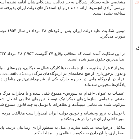
مشخصی علیه دستگیر شدگان به جز فعالیت سندیکایی‌شان اقامه نشده است»! 
[2
بررسی آزادی انجمن‌ها ارائه دادند در واقع استدلال‌های دولت ایران پذیرفت
شناخته نشده است.
دومین شکایت علیه دولت ایران پس از کودتای ۲۸ مرداد در سال ۱۹۵۴ توسط فدراسیون جهانی اتحادیه‌های کارگری
صورت می‌گیرد.
گ
ابتدایی‌ترین حقوق بشر شده است.
بیش از ۴ هزار وطنپرست از جمله صدها کارگر، فعال سندیکایی، چهره‌های 
و بدون برخورداری از هیچ محکمه‌ای در اردوگاه‌های مرگ
oncentration Camps
افراد در اردوگاه هایی در جزیره خارک یکی از غیربهداشتی‌ترین مناطق دنیا 
پادگان‌ها محبوس شده‌اند.
اعتصاب به عنوان «اقدام به شورش» ممنوع تلقی شده و با مجازات مرگ همر
صنعتی و تمامی سازمان‌های دمکراتیک توسط نیروهای نظامی اشغال شده‌ا
سرکوب شده‌اند. تمامی میتینگ‌ها و تظاهرات‌ با توسل به چند قانون ممنوع شده
با توسل به ترور وحشیانه و خونین دولت ایران امیدوار است مخالفت مردم ای
امور داخلی ایران خود را در هم بشکند و ...
شاکیان درخواست می‌کنند سازمان ملل به منظور
آ
زادی زندانیان دربند، پا
اضطراری، پایان دادن به حکومت نظامی و ... مداخله کند.