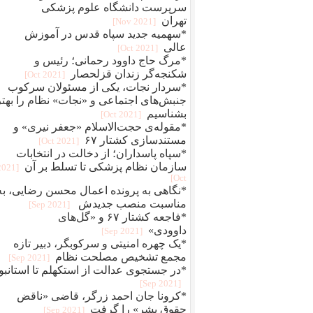
سرپرست دانشگاه علوم پزشکی
تهران
[2021 Nov]
*سهمیه جدید سپاه قدس در آموزش
عالی
[2021 Oct]
*مرگ حاج داوود رحمانی؛ رئیس و
شکنجه‌گر زندان قزلحصار
[2021 Oct]
*سردار نجات، یکی از مسئولان سرکوب
جنبش‌های اجتماعی و «نجات» نظام را بهتر
بشناسیم
[2021 Oct]
*مقوله‌ی حجت‌الاسلام «جعفر نیری» و
مستند‌سازی کشتار ۶۷
[2021 Oct]
*سپاه پاسداران؛ از دخالت در انتخابات
سازمان نظام پزشکی تا تسلط بر آن
[2021
Oct]
*نگاهی به پرونده اعمال محسن رضایی، به
مناسبت منصب جدیدش
[2021 Sep]
*فاجعه کشتار ۶۷ و «گل‌های
داوودی»
[2021 Sep]
*یک چهره‌‌ امنیتی و سرکوبگر، دبیر تازه
مجمع تشخیص مصلحت نظام
[2021 Sep]
*در جستجوی عدالت از استکهلم تا استانبو
[2021 Sep]
*کرونا جان احمد زرگر، قاضی «ناقض
حقوق بشر» را گرفت
[2021 Sep]