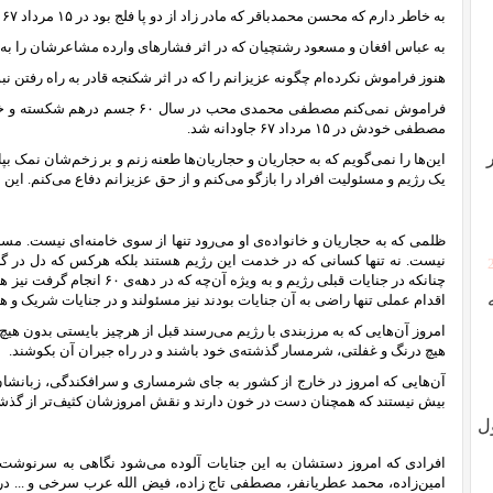
به خاطر دارم که محسن محمدباقر که مادر زاد از دو پا فلج بود در ۱۵ مرداد ۶۷ با پاهایی آهنی به دار کشیده شد.
به عباس افغان و مسعود رشتچیان که در اثر فشارهای وارده مشاعرشان را به ک
هنوز فراموش نکرده‌ام چگونه عزیزانم را که در اثر شکنجه قادر به راه رفتن نبو
فراموش نمی‌کنم مصطفی محمدی محب در س
مصطفی خودش در ۱۵ مرداد ۶۷ جاودانه شد.
این‌ها را نمی‌‌گویم که به حجاریان و حجاریان‌ها طعنه زنم و بر زخم‌شان نمک 
یک رژیم و مسئولیت افراد را بازگو می‌کنم و از حق عزیزانم دفاع می‌کنم. این م
ظلمی که به حجاریان و خانواده‌ی او می‌رود تنها از سوی خامنه‌ای نیست. مسئ
نیست. نه تنها کسانی که در خدمت این رژیم هستند بلکه هرکس که دل در گرو
چنانکه در جنایات قبلی رژیم و به 
اقدام عملی تنها راضی به آن جنایات بودند نیز مسئولند و در جنایات شریک و ه
امروز آن‌هایی که به مرزبندی با رژیم می‌رسند قبل از هرچیز بایستی بدون هیچ
هیچ درنگ و غفلتی، شرمسار گذشته‌ی خود باشند و در راه جبران آن بکوشند.
آن‌هایی که امروز در خارج از کشور به جای شرمساری و سرافکندگی، زبانشان 
بیش نیستند که همچنان دست در خون دارند و نقش امروزشان کثیف‌تر از گذش
ل
افرادی که امروز دستشان به این جنایات آلوده می‌شود نگاهی به سرنوشت 
امین‌زاده، محمد عطریانفر، مصطفی تاج زاده، فیض الله عرب سرخی و ... در 