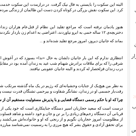
البته این سکوت را بایستی به فال نیک گرفت. در درازمدت این سکوت خدمت 
کرد. این سکوت نقش بزرگی در کوتاه کردن دست این ظالمان از زندگی مردم
هنوز یادمان نرفته است که مراجع تقلید این نظام از قتل‌عام هزاران زند
دختربچه‌ی ۱۲ ساله خمی به ابرو نیاوردند، اعتراضی به اعدام زن باردار نکردند و همگی شان بالای ۹۰ سال عمر کردند.
بماند که جانیان دیروز، امروز مرجع تقلید شده‌اند و ...
ار
انتظاری ندارم که این بار جانیان دلشان به حال «ندا» بسوزد که در آغوش ا
درب زندان قزلحصار له کردند و البته جانیان عقوبتی نیافتند.
به نظر من هیچ‌‌یک از جنایات وحشیانه‌ای که رژیم در یک ماه گذشته مرتکب ش
رقت‌بار جسمی او در زندان، نشانگر شقاوت و بیرحمی تشنگان قدرت نیست و 
[
چرا که او با حکم رسمی دستگاه قضایی و با پذیرش مسئولیت مستقیم آن از 
ب
درست است که سعید حجاریان اسیر دستگاه جنایتکاری است که خود یکی از بن
قربانی آن دستگاه زخم‌های زیادی را بر تن و جان و خود داشته و شاهد قساوت‌
از مظلومیت امروز حجاریان نگویم و از رنجی که او و خانواده‌اش می‌کشند ر
برای تحقق آزادی و حقوق بشر که هیچ مرزی را به رسمیت نمی‌شناسد مبارزه 
وس