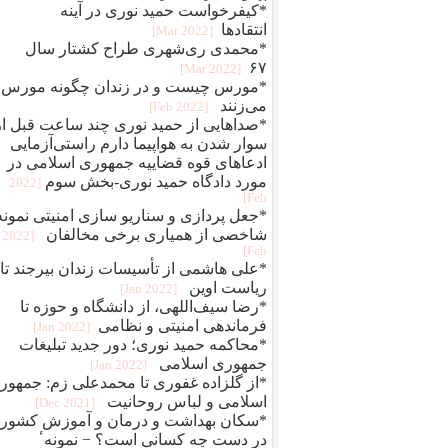
*کیفرخواست حمید نوری در آینه
انتقادها
[2022 Mar]
*محمدی‌ ری‌شهری طراح کشتار سال
۶۷
[2022 Mar]
*مورس چیست و در زندان چگونه مورس
می‌زنند
[2022 Feb]
*صداهایی از حمید نوری چند ساعت قبل از
سوار شدن به هواپیما دارم راستی‌آزمایی
ادعاهای قوه قضاییه جمهوری اسلامی در
مورد دادگاه حمید نوری-بخش سوم
[2022
Feb]
*جعل پردازی و سناريو سازی امنيتی نمونه
شاخصی از همياری برخی مخالفان
[2022
Feb]
*علی هاشمی از تأسیسات زندان بیرجند تا
ریاست اوین
[2022 Jan]
*رضا سیف‌اللهی، از دانشگاه و حوزه تا
فرماندهی امنیتی و نظامی
[2022 Jan]
*محاکمه حميد نوری؛ دور جديد تبلیغات
جمهوری اسلامی
[2022 Jan]
*از گلزاده غفوری تا محمدعلی زم: جمهور
اسلامی و لباس روحانیت
[2021 Dec]
*سکان بهداشت و درمان و آموزش کشور
در دست چه کسانی است؟ − نمونهٴ