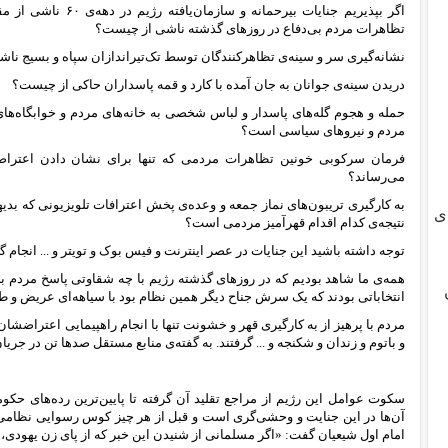
اگر بپذیریم جنایات بیرح
تظاهرات مردم بی‌دفاع در روزهای گذشته ناشی از چیست؟
نشانه‌‌گیری سر و سینه‌ی تظاهرکنندگان توسط تک‌تیراندازان سپاه و بسیج ن
دریدن سینه‌ی جوانان به جان آمده با کارد و قمه پاسداران حاکی از چیست؟
حمله و هجوم گله‌های پاسدار و لباس شخصی به خانه‌های مردم و خوابگاه‌ها
مردم و نیروهای سیاسی است؟
فرمان سرکوبی خونین تظاهرات مردمی که تنها برای نشان دادن اعتراض
می‌رساند؟
به کارگیری تریبون‌های نماز جمعه و وعده‌ی پخش اعترافات تلویزیونی که بدی
ی
نتیجه‌ی کدام اقدام قهرآمیز مردمی است؟
توجه داشته باشید این جنایات در عصر اینترنت و فیس بوک و تویتر و ... انجام 
همه‌ی‌ ما شاهد بودیم که در روزهای گذشته رژیم با چه شقاوتی پاسخ مردم به
انتخاباتی بودند که یک سرش جناح دیگر همین نظام بود با سیاهه‌ای عریض و 
مردم با پرهیز از به کارگیری قهر و خشونت تنها با انجام راهپیمایی اعتراضشان ر
و باتوم و زندان و شکنجه و ... گرفتند. به گفته‌ی منابع مستقل صدها تن در جری
سکوت عوامل این رژیم از مراجع تقلید آن گرفته تا پایین‌ترین رده‌های حک
آن‌ها در این جنایت و وحشی‌گری است و قبل از هر چیز کوس رسوایی نظامی 
امام اول شیعیان گفت: «اگر مسلمانی از شنیدن این خبر که از پای زن یهودی، خلخ