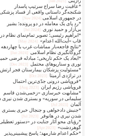
رازینی
[2025 Jan]
*عاقبت رضا سراج سرتيپ پاسدار
شکنجه‌گر داستانی واقعی از فساد پزشکی
در جمهوری اسلامی
[2024 Nov]
*رد پای یک معامله در دو پرونده؛ بشیر
بی‌آزار و حمید نوری
[2024 Jul]
*ابراهیم رئیسی؛ تصویر تمام‌نمای نظام در
قاب «آیت‌الله اعدام»
[2024 May]
*نتایج فاجعه‌بار مماشات غرب با چهاردهه
گروگانگیری نظام اسلامی
[2024 Jan]
*ابعاد یک حکم تاریخی؛ مبادله فرضی حمید
نوری و سناریوهای محتمل
[2023 Dec]
*مسئولیت پزشکان بیمارستان فجر ارتش
در تراژدی آرمیتا
[2023 Oct]
*فروپاشی درونی جدّی‌ترین احتمال
فروپاشی رژیم ایران
[2023 Aug]
*مشابهت خبرسازی «زخمی‌شدن قاسم
سلیمانی در سوریه» و بستری شدن نیری د
آلمان
[2023 Jul]
*جنبش دادخواهی و جنجال خبری بستری
شدن نیری در هانوفر
[2023 Jul]
*رؤیای محو آثار جنایت در «دستور تعطیلی
گوهردشت»
[2023 Apr]
*حکم اعدام شارمهد؛ پاسخ پیشبینی‌پذیر