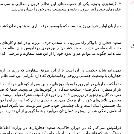
[2
۲- کینه‌توزی بدوی، یکی از خصیصه‌های این نظام قرون وسطایی و سردمدار
عقده‌های خود را نیز بیرون ریخته و شخصیت دون خود را نشان می‌دهد.
حجاریان اولین قربانی رژیم نیست که با وضعیت رقت‌باری به بند و زندان کشی
سعید حجاریان با واکر راه می‌رود، به سختی حرف می‌زند و در انجام کارهای
گ
حتا حالت طبیعی ندارد. به بند کشیدن چنین فردی درقاموس هیچ نظام جنایت
نمی‌دانم چگونه می‌توانم غم و اندوه خود را از این همه شقاوت و بیرحمی که بر
نمی‌دانم شاید حکمتی در آن است تا از این طریق شقاوتی که رژیم در ارتبا
حجاریان با وضعیت جسمی و روحی وخامت‌باری که دارد نگرانم. این همه ظلم در
حتما
بار از منظری دیگر صدای شکنجه‌ شدگان در گوش‌هایش می‌پیچید. حتماً‌ که صد
ضربات کابل و زنجیر در زیرزمین ۲۰۹ و راهروهای کمیته‌مشت
محصول تلاش‌های خود را از نزدیک می‌بیند. تردیدی ندارم که این رنج او را دو 
یک چشمش اشک است و یک چشمش خون. چنین سرنوشت غم‌انگیزی امیدوار
لحظه‌ی زندگی‌ شما را پیش چشمان‌تان می‌آورد و شما گریزی از آن ندارید. من با
فراموش نمی‌کنم که در دوران حاکمیت سعید حجاریان‌ها در وزارت اطلاعا
دستگیر شد که فلج مادرزادی است. او با پاهایی کج و معوج به سختی راه می‌ر