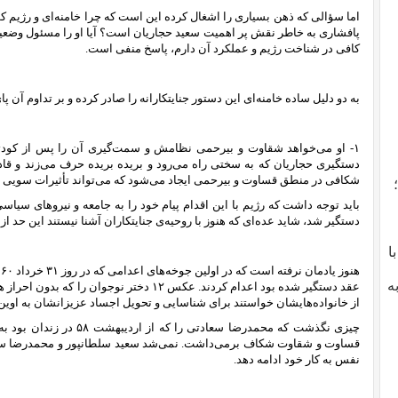
اما سؤالی که ذهن بسیاری را اشغال کرده این است که چرا خامنه‌ای و رژیم کود
پافشاری به خاطر نقش پر اهمیت سعید حجاریان است؟ آیا او را مسئول وضعیت
کافی در شناخت رژیم و عملکرد آن دارم، پاسخ منفی است.
به دو دلیل ساده خامنه‌ای این دستور جنایتکارانه را صادر کرده و بر تداوم آن پ
دستگیری حجاریان که به سختی راه می‌رود و بریده بریده حرف می‌زند و قا
شکافی در منطق قساوت و بیرحمی ایجاد می‌شود که می‌تواند تأثیرات سویی در ار
باید توجه داشت که رژیم با این اقدام پیام خود را به جامعه و نیروهای سیاس
دستگیر شد، شاید عده‌ای که هنوز با روحیه‌ی جنایتکاران آشنا نیستند این حد از
با
ه
ه
عقد دستگیر شده بود اعدام کردند. عکس ۱۲ دختر نو
از خانواده‌‌هایشان خواستند برای شناسایی و تحویل اجساد عزیزانشان به اوین 
چیزی نگذشت که محمدرضا سعادت
قساوت و شقاوت شکاف برمی‌داشت. نمی‌شد سعید سلطانپور و محمدرضا سعاد
نفس به کار خود ادامه دهد.