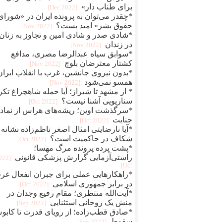
برای طناب دار»
[2022 Dec]
*چقدر می‌توان به پرونده ایران در «شورای
حقوق بشر» امید بست؟
[2022 Nov]
*شادی صدر و شادی امین و تجاوز به زنان
در زندان
[2022 Nov]
*سوابق سیاه عبدالرضا مصری، مدافع
کشتار معترضان بلوچ
[2022 Nov]
*بدون نیروی جانشین، غرب با انقلاب ایران
همسو نمی‌شود
[2022 Nov]
* از مشهد تا شیراز؛ آیا حمله شاهچراغ تکر
سناریویی آشنا نیست؟
[2022 Oct]
*سرگذشت اوین؛ ریشه‌های هراس از نماد
جنایت
[2022 Oct]
*آیا نارضایتی امثال اصغر ناظم‌زاده نشانه
شکاف در حاکمیت است؟
[2022 Oct]
*پشت پرده پرونده مرگ مهسا؛
راستی‌آزمایی گزارش پزشکی قانونی
2022
Oct]
*راهکارهایی عملی برای جبران انفعال غر
در برابر جمهوری اسلامی
[2022 Oct]
*آیت‌الله منتظری؛ مقام رفیع وجدان در
منش یک روحانی استثنایی
[2022 Sep]
*صادق قطب‌زاده؛ از رویای قدرت تا کاب
سقوط
[2022 Sep]