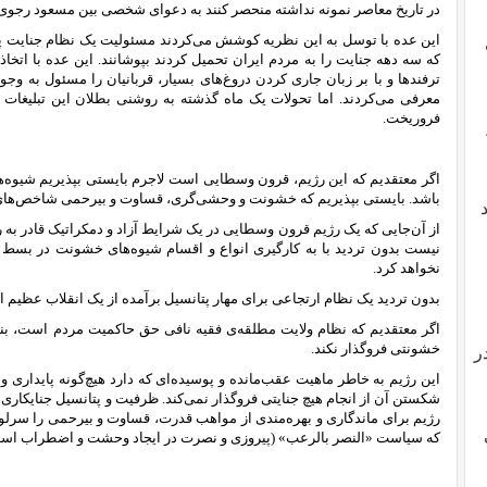
در تاریخ معاصر نمونه نداشته منحصر ‌کنند به دعوای شخصی بین مسعود رجوی و ا
این عده با توسل به این نظریه کوشش می‌کردند مسئولیت یک نظام جنایت پ
که سه دهه جنایت را به مردم ایران تحمیل کردند بپوشانند. این عده با اتخاذ
ترفند‌ها و با بر زبان جاری کردن دروغ‌های بسیار، قربانیان را مسئول ب
معرفی می‌کردند. اما تحولات یک ماه گذشته به روشنی بطلان این تبلیغات 
فروریخت.
اگر معتقدیم که این رژیم، قرون وسطایی است لاجرم بایستی بپذیریم شیوه‌‌ها
باشد. بایستی بپذیریم که خشونت و وحشی‌گری، قساوت و بیرحمی شاخص‌های 
از آن‌جایی که یک رژیم قرون‌ وسطایی در یک شرایط آزاد و دمکراتیک قادر به ر
نیست بدون تردید با به کارگیری انواع و اقسام شیوه‌های خشونت در بسط
نخواهد کرد.
بدون تردید یک نظام ارتجاعی برای مهار پتانسیل برآمده از یک انقلاب عظیم اج
اگر معتقدیم که نظام ولایت مطلقه‌ی فقیه نافی حق حاکمیت مردم است، بناب
خشونتی فروگذار نکند.
ر
این رژیم به خاطر ماهیت عقب‌مانده و پوسیده‌ای که دارد هیچ‌گونه پایداری 
شکستن آن از انجام هیچ جنایتی فروگذار نمی‌کند. ظرفیت و پتانسیل جنایکاری ا
رژیم برای ماندگاری و بهره‌مندی از مواهب قدرت، قساوت و بیرحمی را سرلوح
که سیاست «النصر بالرعب» (پیروزی و نصرت در ایجاد وحشت و اضطراب است) 