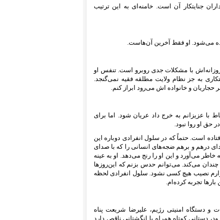
ان جنایتکار آن است. خامنه‌‌ای به این ترتیب
ده می‌شود. او فقط آخرین آن‌هاست.
 روزانه‌اش با مشکلات جدی روبرو است. تنفس او
کاری به جز نظام ولایت مطلقه فقیه نمی‌گنجد.
 حجاریان و خانواده اش می‌رود ابراز کنم.
ط با عزیزانم به خرج داد عریان شود. اما برای
 حق او روا نبود.
ً‌ که حجاریان در این روزها به یاد روزهای خونین پس از کودتای خرداد ۶۰ افتاده است. حتماً‌ که در سلول انفرادی دوباره این
ای درهم و برهم ضجه‌های انسانی را که با صدای
رک توأم می‌شد به خاطر می‌آورد و این او را رنج می‌دهد. او به عینه
چندان می‌کند. می‌‌توانم حدس بزنم که این‌روزها
م نصیب هیچ کسی نشود. سلول انفرادی لحظه
رها تجربه کرده‌‌ام.
ت و دستگاه امنیتی رژیم، علیرضا شریعت پناه
ود، دستانی کوتاه همراه با انگشتانی ناقص دارد