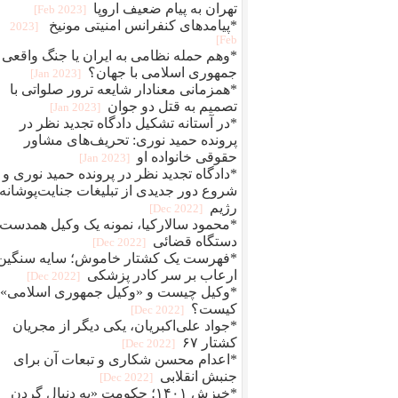
تهران به پیام ضعیف اروپا
[2023 Feb]
*پیامدهای کنفرانس امنیتی مونیخ
[2023
Feb]
*وهم حمله نظامی به ایران یا جنگ واقعی
جمهوری اسلامی با جهان؟
[2023 Jan]
*همزمانی معنادار شایعه ترور صلواتی با
تصمیم به قتل دو جوان
[2023 Jan]
*در آستانه تشکیل دادگاه تجدید نظر در
پرونده حمید نوری: تحریف‌های مشاور
حقوقی خانواده او
[2023 Jan]
*دادگاه تجدید نظر در پرونده حمید نوری و
شروع دور جدیدی از تبلیغات جنایت‌پوشانه‌
رژیم
[2022 Dec]
*محمود سالارکیا، نمونه یک وکیل همدست
دستگاه قضائی
[2022 Dec]
*فهرست یک کشتار خاموش؛ سایه سنگین
ارعاب بر سر کادر پزشکی
[2022 Dec]
*وکیل چیست و «وکیل جمهوری اسلامی»
کیست؟
[2022 Dec]
*جواد علی‌اکبریان، یکی دیگر از مجریان
کشتار ۶۷
[2022 Dec]
*اعدام محسن شکاری و تبعات آن برای
جنبش انقلابی
[2022 Dec]
*خیزش ۱۴۰۱؛ حکومت «به دنبال گردن