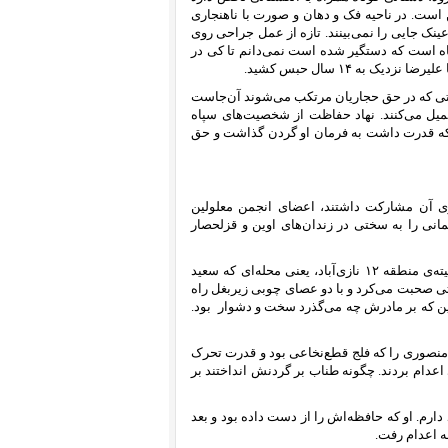
 است. در ناحیه فک و دهان و صورت با ناهنجاری
ک جایی را نمی‌بینند. تازه از عمل جراحی روی
اه است که دستگیر شده است نمی‌دانم تا کی در
به ۱۴ سال حبس کشید.
نایتی که در حق حجاریان مرتکب می‌شوند آن‌جاست
کمیل می‌کنند. نهاد حفاظت از شخصیت‌های سپاه
 آن که قدرت داشت به فرمان او گردن گذاشت و حق
‌ریزی آن مشارکت داشتند، اعضای انجمن معلولین
انی را به سختی در زندان‌های اوین و قزلحصار
یادم هست در دیماه ۶۰ وقتی که دستگیر شدم یکی از هم‌سلولی‌هایم در کمیته‌ی منطقه ۱۲ نازی‌آباد، یعنی محله‌ای که سعید
سختی صحبت می‌کرد و با دو عصای چوبی زیربغل راه
این که بر مادرش چه می‌گذرد سخت و دشوار
بود.
ین دیروز بود که از پیش چشمان نگرانم، در ۱۵ مرداد ۶۷ ناصر منصوری را که فلج قطع‌نخاعی بود و قدرت تحرک
دام بردند. چگونه طناب بر گردنش انداختند بر
‌ی به جوخه‌ رفتن کاوه نصاری در روز ۲۲ مرداد ۶۷ را به یاد دارم. او که حافظه‌اش را از دست داده بود و بعد
‌ اعدام رفت.