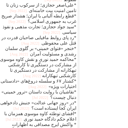
*علی‌اصغر حجازی؛ از سرکوب زنان تا
تامین امنیت بیت خامنه‌ای
[2022 Sep]
*قطع رابطه آلبانی با ایران؛ هشدار صریح
غرب به جمهوری اسلامی؟
[2022 Sep]
*سید جواد حجازی؛ تجارت مذهبی و نفوذ
سیاسی
[2022 Sep]
*رد پای روابط مافيایی صاحبان قدرت در
قتل علی محفوظی
[2022 Aug]
*خنجر «فتوای خمینی» بر گلوی سلمان
رشدی و مسئولیت آمران
[2022 Aug]
*محاکمه حمید نوری و نقش کاوه موسوی؛
از مشارکت در دستگیری تا کارشکنی
تبهکارانه از مشارکت در دستگیری تا
کارشکنی تبهکارانه
[2022 Aug]
*کشتار ۶۷ و سلسله دروغ‌های «دادستانی 
اختیارات ویژه»
[2022 Aug]
*نقاشیان با روایت داستان «ترور خمینی» ب
دنبال چیست؟
[2022 Jul]
*در «روز جهانی عدالت» جنبش دادخواهی
ایران کجا ایستاده است؟
[2022 Jul]
*افشای توطئه کاوه موسوی همزمان با
اعلام حکم دادگاه حمید نوری
[2022 Jul]
* واکنش ایرج مصداقی به اظهارات