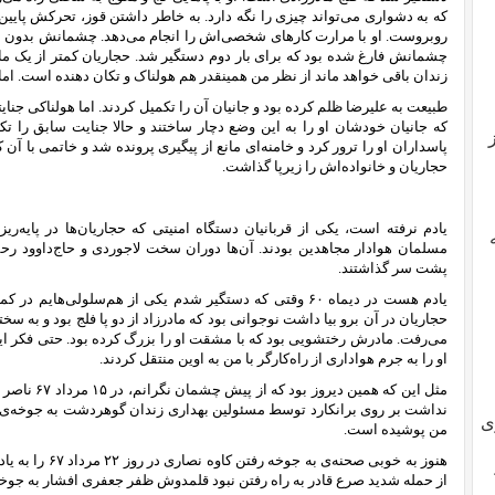
که به دشواری می‌تواند چیزی را نگه دارد. به خاطر داشتن قوز، تحرکش پایین
روبروست. او با مرارت کارهای شخصی‌اش را انجام می‌دهد. چشمانش بدون عین
چشمانش فارغ شده بود که برای بار دوم دستگیر شد. حجاریان کمتر از یک م
زندان باقی خواهد ماند از نظر من همینقدر هم هولناک و تکان دهنده است. اما علیرضا نزدیک 
طبیعت به علیرضا ظلم کرده بود و جانیان آن را تکمیل کردند. اما هولناکی ج
که جانیان خودشان او را به این وضع دچار ساختند و حالا جنایت سابق را ت
پاسداران او را ترور کرد و خامنه‌ای مانع از پیگیری پرونده شد و خاتمی با
حجاریان و خانواده‌اش را زیرپا گذاشت.
یادم نرفته است، یکی از قربانیان دستگاه امنیتی‌ که حجاریان‌ها در پایه
مسلمان هوادار مجاهدین بودند. آن‌ها دوران سخت لاجوردی و حاج‌داوود رحم
پشت سر گذاشتند.
حجاریان در آن برو بیا داشت نوجوانی بود که مادرزاد از دو پا فلج بود و به 
می‌رفت. مادرش رختشویی بود که با مشقت او را بزرگ کرده بود. حتی فکر 
او را به جرم هواداری از راه‌کارگر با من به اوین منتقل کردند.
مثل این که هم
نداشت بر روی برانکارد توسط مسئولین بهداری زندان گوهردشت به جوخه‌ی اع
ی
من پوشیده است.
هنوز به خوبی صحنه‌
از حمله شدید صرع قادر به راه رفتن نبود قلمدوش ظفر جعفری افشار به جوخه