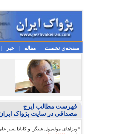
صفحه‌ی نخست |
مقاله |
خبر |
فهرست مطالب ایرج
مصداقی در سایت پژواک ایران
*ویزا‌های مولتی‌پل شنگن و کانادا پسر عل