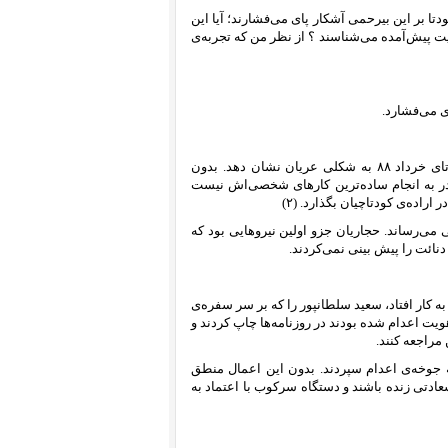
تا بر این بیرحمی آشکار پای می‌فشارند؛ آیا این
 پیش‌آمده می‌شناسند ؟ از نظر من که تجربه‌ی
ای می‌فشارد.
۱- او می‌خواهد شقاوت و بیرحمی نظامش و سمت‌گیری آن را پس از کودتای خرداد ۸۸ به شکلی عریان نشان دهد. بدون
در به انجام ساده‌ترین کارهای شخصی‌اش نیست
اده‌ی کودتاچیان بگذارد. (۲)
ی می‌رساند. حجاریان جزو اولین نیروهایی بود که
 دنائت را پیش بینی نمی‌کردند.
نوز یادمان نرفته است که در اولین جوخه‌های اعدامی که در روز ۳۱ خرداد ۶۰ به کار افتاد، سعید سلطانپور را که بر سر سفره‌ی
جوان را که بدون احراز هویت اعدام شده بودند در روزنامه‌ها چاپ کردند و
مراجعه کنند.
ی را که از اردیبهشت ۵۸ در زندان بود به جوخه‌ی اعدام سپردند. بدون این اعمال منطق
تی زنده باشند و دستگاه سرکوب با اعتماد به