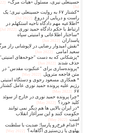
حسینعلی نیری، مسئول «هیات مرگ»
022
Jul]
*کشتار ۶۷ به روایت حسینعلی نیری؛ یک
راست و دریایی از دروغ
[2022 Jul]
*اطلاعیه مهم دادگاه ناحیه استکهلم در
ارتباط با حکم دادگاه حمید نوری
[2022 Jul]
*ساختار اطلاعاتی و امنیتی سپاه
پاسداران
[2022 Jun]
*نقش امیدوار رضایی در لاپوشانی راز مر
سعید امامی
[2022 Jun]
*پزشکانی که به دست "جوخه‌های امنیتی"
حذف شدند
[2022 Jun]
*پرونده‌سازی برای "عنکبوت مقدس" در
متن فاجعه متروپل
[2022 May]
* همکاری مسعود رجوی و دستگاه امنیتی
رژیم علیه پرونده حمید نوری عامل کشتار
۶۷
[2022 May]
*چرا پرونده حمید نوری در خارج از سوئد
کلید خورد؟
[2022 May]
*در ایران بالایی ها هم دیگر نمی توانند
حکومت کنند و این سرآغاز انقلاب
است
[2022 May]
*اعدام فرخ‌رو پارسا؛ ضديت با سلطنت
پهلوی يا زن‌ستيزی آگاهانه؟
[2022 May]