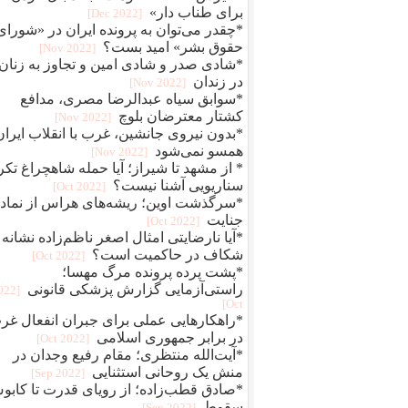
برای طناب دار»
[2022 Dec]
*چقدر می‌توان به پرونده ایران در «شورای
حقوق بشر» امید بست؟
[2022 Nov]
*شادی صدر و شادی امین و تجاوز به زنان
در زندان
[2022 Nov]
*سوابق سیاه عبدالرضا مصری، مدافع
کشتار معترضان بلوچ
[2022 Nov]
*بدون نیروی جانشین، غرب با انقلاب ایران
همسو نمی‌شود
[2022 Nov]
* از مشهد تا شیراز؛ آیا حمله شاهچراغ تکر
سناریویی آشنا نیست؟
[2022 Oct]
*سرگذشت اوین؛ ریشه‌های هراس از نماد
جنایت
[2022 Oct]
*آیا نارضایتی امثال اصغر ناظم‌زاده نشانه
شکاف در حاکمیت است؟
[2022 Oct]
*پشت پرده پرونده مرگ مهسا؛
راستی‌آزمایی گزارش پزشکی قانونی
2022
Oct]
*راهکارهایی عملی برای جبران انفعال غر
در برابر جمهوری اسلامی
[2022 Oct]
*آیت‌الله منتظری؛ مقام رفیع وجدان در
منش یک روحانی استثنایی
[2022 Sep]
*صادق قطب‌زاده؛ از رویای قدرت تا کاب
سقوط
[2022 Sep]