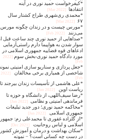
*کیفرخواست حمید نوری در آینه
انتقادها
[2022 Mar]
*محمدی‌ ری‌شهری طراح کشتار سال
۶۷
[2022 Mar]
*مورس چیست و در زندان چگونه مورس
می‌زنند
[2022 Feb]
*صداهایی از حمید نوری چند ساعت قبل از
سوار شدن به هواپیما دارم راستی‌آزمایی
ادعاهای قوه قضاییه جمهوری اسلامی در
مورد دادگاه حمید نوری-بخش سوم
[2022
Feb]
*جعل پردازی و سناريو سازی امنيتی نمونه
شاخصی از همياری برخی مخالفان
[2022
Feb]
*علی هاشمی از تأسیسات زندان بیرجند تا
ریاست اوین
[2022 Jan]
*رضا سیف‌اللهی، از دانشگاه و حوزه تا
فرماندهی امنیتی و نظامی
[2022 Jan]
*محاکمه حميد نوری؛ دور جديد تبلیغات
جمهوری اسلامی
[2022 Jan]
*از گلزاده غفوری تا محمدعلی زم: جمهور
اسلامی و لباس روحانیت
[2021 Dec]
*سکان بهداشت و درمان و آموزش کشور
در دست چه کسانی است؟ − نمونهٴ