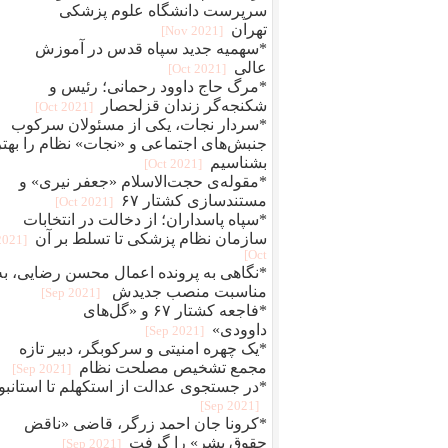
سرپرست دانشگاه علوم پزشکی
تهران
[2021 Nov]
*سهمیه جدید سپاه قدس در آموزش
عالی
[2021 Oct]
*مرگ حاج داوود رحمانی؛ رئیس و
شکنجه‌گر زندان قزلحصار
[2021 Oct]
*سردار نجات، یکی از مسئولان سرکوب
جنبش‌های اجتماعی و «نجات» نظام را بهتر
بشناسیم
[2021 Oct]
*مقوله‌ی حجت‌الاسلام «جعفر نیری» و
مستند‌سازی کشتار ۶۷
[2021 Oct]
*سپاه پاسداران؛ از دخالت در انتخابات
سازمان نظام پزشکی تا تسلط بر آن
[2021
Oct]
*نگاهی به پرونده اعمال محسن رضایی، به
مناسبت منصب جدیدش
[2021 Sep]
*فاجعه کشتار ۶۷ و «گل‌های
داوودی»
[2021 Sep]
*یک چهره‌‌ امنیتی و سرکوبگر، دبیر تازه
مجمع تشخیص مصلحت نظام
[2021 Sep]
*در جستجوی عدالت از استکهلم تا استانبو
[2021 Sep]
*کرونا جان احمد زرگر، قاضی «ناقض
حقوق بشر» را گرفت
[2021 Sep]