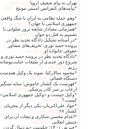
تهران به پیام ضعیف اروپا
[2023 Feb]
*پیامدهای کنفرانس امنیتی مونیخ
[2023
Feb]
*وهم حمله نظامی به ایران یا جنگ واقعی
جمهوری اسلامی با جهان؟
[2023 Jan]
*همزمانی معنادار شایعه ترور صلواتی با
تصمیم به قتل دو جوان
[2023 Jan]
*در آستانه تشکیل دادگاه تجدید نظر در
پرونده حمید نوری: تحریف‌های مشاور
حقوقی خانواده او
[2023 Jan]
*دادگاه تجدید نظر در پرونده حمید نوری و
شروع دور جدیدی از تبلیغات جنایت‌پوشانه‌
رژیم
[2022 Dec]
*محمود سالارکیا، نمونه یک وکیل همدست
دستگاه قضائی
[2022 Dec]
*فهرست یک کشتار خاموش؛ سایه سنگین
ارعاب بر سر کادر پزشکی
[2022 Dec]
*وکیل چیست و «وکیل جمهوری اسلامی»
کیست؟
[2022 Dec]
*جواد علی‌اکبریان، یکی دیگر از مجریان
کشتار ۶۷
[2022 Dec]
*اعدام محسن شکاری و تبعات آن برای
جنبش انقلابی
[2022 Dec]
*خیزش ۱۴۰۱؛ حکومت «به دنبال گردن