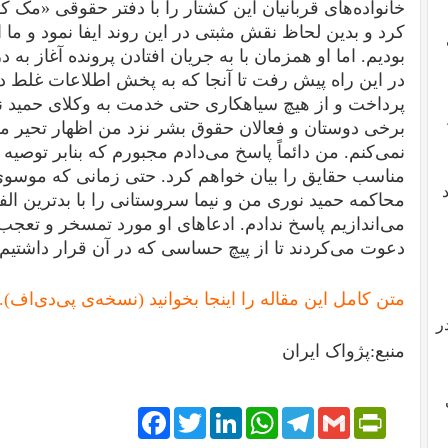
کرد و بدین لحاظ نقش مثبتی در این روند ایفا نمود و ما از
بودیم. اما او همزمان با به جریان افتادن پرونده آغاز به 
در این راه پیش رفت تا آنجا که به پخش اطلاعات غلط د
پرداخت و از هیچ سیاهکاری حتی خدمت به وکلای حمید ن
برخی دوستان و فعالان حقوق بشر نزد من اظهار تحیر می
نمی‌کنم. من دائماً پاسخ می‌دادم مجبورم که بنابر توصیه
مناسب حقایق را بیان خواهم کرد. حتی زمانی که موسوی به
محاکمه حمید نوری من و نیما سروستانی را با بدترین الف
می‌اندازیم پاسخ ندادم. ادعاهای او مورد تمسخر و تعجب و
دعوت می‌کردند تا از پیچ حساسی که در آن قرار داشتیم ع
متن کامل این مقاله را اینجا بخوانید (نسخه‌ی پی‌دی‌اف).
ر
منبع:پژواک ایران
Facebook
Twitter
LinkedIn
WhatsApp
Telegram
PrintFriendly
Gmail