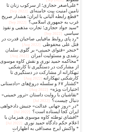
*علی‌اصغر حجازی؛ از سرکوب زنان تا
تامین امنیت بیت خامنه‌ای
[2022 Sep]
*قطع رابطه آلبانی با ایران؛ هشدار صریح
غرب به جمهوری اسلامی؟
[2022 Sep]
*سید جواد حجازی؛ تجارت مذهبی و نفوذ
سیاسی
[2022 Sep]
*رد پای روابط مافيایی صاحبان قدرت در
قتل علی محفوظی
[2022 Aug]
*خنجر «فتوای خمینی» بر گلوی سلمان
رشدی و مسئولیت آمران
[2022 Aug]
*محاکمه حمید نوری و نقش کاوه موسوی؛
از مشارکت در دستگیری تا کارشکنی
تبهکارانه از مشارکت در دستگیری تا
کارشکنی تبهکارانه
[2022 Aug]
*کشتار ۶۷ و سلسله دروغ‌های «دادستانی 
اختیارات ویژه»
[2022 Aug]
*نقاشیان با روایت داستان «ترور خمینی» ب
دنبال چیست؟
[2022 Jul]
*در «روز جهانی عدالت» جنبش دادخواهی
ایران کجا ایستاده است؟
[2022 Jul]
*افشای توطئه کاوه موسوی همزمان با
اعلام حکم دادگاه حمید نوری
[2022 Jul]
* واکنش ایرج مصداقی به اظهارات