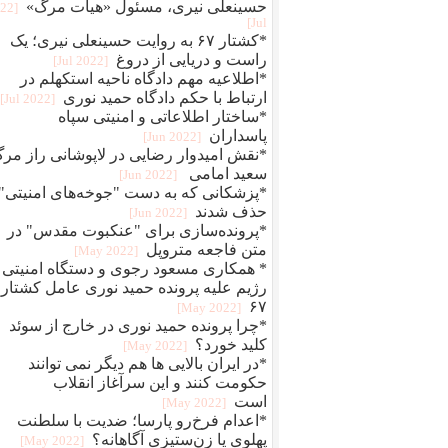
حسینعلی نیری، مسئول «هیات مرگ»
022
Jul]
*کشتار ۶۷ به روایت حسینعلی نیری؛ یک
راست و دریایی از دروغ
[2022 Jul]
*اطلاعیه مهم دادگاه ناحیه استکهلم در
ارتباط با حکم دادگاه حمید نوری
[2022 Jul]
*ساختار اطلاعاتی و امنیتی سپاه
پاسداران
[2022 Jun]
*نقش امیدوار رضایی در لاپوشانی راز مر
سعید امامی
[2022 Jun]
*پزشکانی که به دست "جوخه‌های امنیتی"
حذف شدند
[2022 Jun]
*پرونده‌سازی برای "عنکبوت مقدس" در
متن فاجعه متروپل
[2022 May]
* همکاری مسعود رجوی و دستگاه امنیتی
رژیم علیه پرونده حمید نوری عامل کشتار
۶۷
[2022 May]
*چرا پرونده حمید نوری در خارج از سوئد
کلید خورد؟
[2022 May]
*در ایران بالایی ها هم دیگر نمی توانند
حکومت کنند و این سرآغاز انقلاب
است
[2022 May]
*اعدام فرخ‌رو پارسا؛ ضديت با سلطنت
پهلوی يا زن‌ستيزی آگاهانه؟
[2022 May]