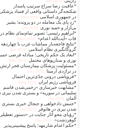
رازینی
[2025 Jan]
*عاقبت رضا سراج سرتيپ پاسدار
شکنجه‌گر داستانی واقعی از فساد پزشکی
در جمهوری اسلامی
[2024 Nov]
*رد پای یک معامله در دو پرونده؛ بشیر
بی‌آزار و حمید نوری
[2024 Jul]
*ابراهیم رئیسی؛ تصویر تمام‌نمای نظام در
قاب «آیت‌الله اعدام»
[2024 May]
*نتایج فاجعه‌بار مماشات غرب با چهاردهه
گروگانگیری نظام اسلامی
[2024 Jan]
*ابعاد یک حکم تاریخی؛ مبادله فرضی حمید
نوری و سناریوهای محتمل
[2023 Dec]
*مسئولیت پزشکان بیمارستان فجر ارتش
در تراژدی آرمیتا
[2023 Oct]
*فروپاشی درونی جدّی‌ترین احتمال
فروپاشی رژیم ایران
[2023 Aug]
*مشابهت خبرسازی «زخمی‌شدن قاسم
سلیمانی در سوریه» و بستری شدن نیری د
آلمان
[2023 Jul]
*جنبش دادخواهی و جنجال خبری بستری
شدن نیری در هانوفر
[2023 Jul]
*رؤیای محو آثار جنایت در «دستور تعطیلی
گوهردشت»
[2023 Apr]
*حکم اعدام شارمهد؛ پاسخ پیشبینی‌پذیر