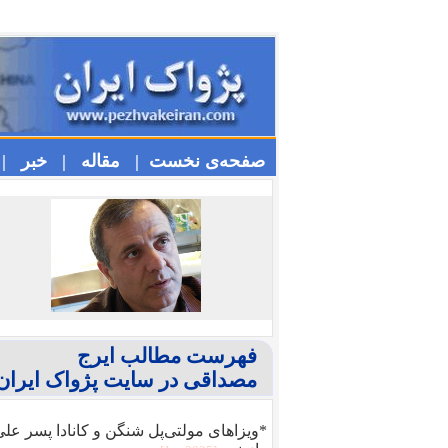
صفحه‌ی نخست |
مقاله |
خبر |
فهرست مطالب ایرج
مصداقی در سایت پژواک ایران
*ویزا‌های مولتی‌پل شنگن و کانادا پسر عل