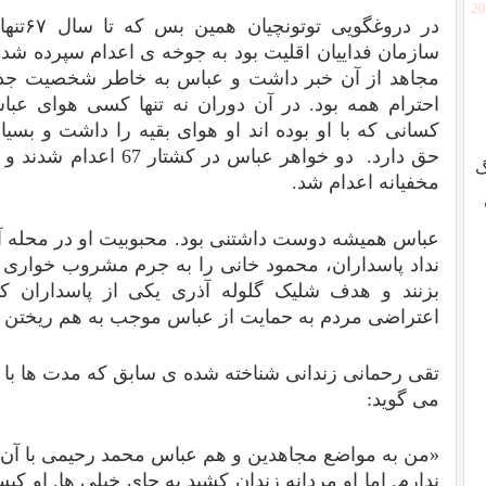
[2
در دروغ
سازمان فداییان اقلیت بود به جوخه ی اعدام سپرده شده 
مجاهد از آن خبر داشت و عباس به خاطر شخصیت ج
احترام همه بود. در آن دوران نه تنها کسی هوای عب
کسانی که با او بوده اند او هوای بقیه را داشت و بسی
گ
مخفیانه اعدام شد.
نداد پاسداران، محمود خانی را به جرم مشروب خواری
بزنند و هدف شلیک گلوله آذری یکی از پاسداران ک
اعتراضی مردم به حمایت از عباس موجب به هم ریختن م
تقی رحمانی زندانی شناخته شده ی سابق که مدت ها با 
می گوید:
«ﻣﻦ ﺑﻪ ﻣﻮﺍﺿﻊ ﻣﺠﺎﻫﺪﯾﻦ ﻭ ﻫﻢ ﻋﺒﺎﺱ ﻣﺤﻤﺪ ﺭﺣﯿﻤﯽ ﺑﺎ ﺁﻥ ﻟ
ﻧﺪﺍﺭﻡ. ﺍﻣﺎ ﺍﻭ ﻣﺮﺩﺍﻧﻪ ﺯﻧﺪﺍﻥ ﮐﺸﯿﺪ ﺑﻪ ﺟﺎﯼ ﺧﯿﻠﯽ ﻫﺎ. ﺍﻭ ﮐﭙ