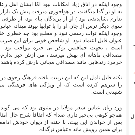
وجود اینکه در اتاق زیاد امکانات نبود امّا ایشان اهل ر
به او نر گدا میگفتند، در هواخوری میرفت پیش یک بازاری
ندارم ،شایدتقی بود ) او از بریدگان بنام بود، از طرف
سوی دیگر ترس از جان او را با توابها پیوند میداد، عباس 
وجود اینکه تواب رسمی نبود و مطلع بود چه خطری خانو
عنوان قابل اعتماد نبود، او شاخص خوبی برای این ضرب الم
است ، بجهت حماقتش نوکر بی جیره مواجب بود. حا
مصداقی ماهانه ای بهش میرسد ، من ازش خبر ندارم، 
خرمرد رندهایی مانند مصداقی مجانی بارش کرده باشند. الّ
نکته قابل تامل این که این تربیت یافته فرهنگ رجوی د
را سرهم کرده است که از ویژگی های فرهنگی م
شنیدنی است.
ورد زبان عباس شعر مولانا در مثنوی بود که می گوید
هم‌چو کوهی بی‌خبر داری صدا» که اتفاقا شرح حال امثال
ل
پس از خواندن این بیت، با خنده از دیوان خودش ادامه
برای همین رویش ماند «عباس نرگدا».