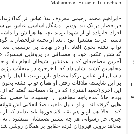
Mohammad Hussein Tutunchian
«ابراهیم محمد رحیمی معروف به( عباس نر گدا) زندا
قزلحصار در یک بند بودیم . مشگل اساسی‌ عباس بی‌ سواد
افراد خانواده او از شهدا بودند بچه ها هوایش را داشتند
دستی‌ در بند مشغول بود . بعد از تخلیه قزلحصار به گو
گذاشتن عکس خود و مصداقی در پروفایل فیسبوک خو
آخرین مصاحبه‌ای که با همنشین شیطا‌ن انجام داد و خ
مجاهدین کشید نشان داد که تا خرخره در منجلاب رژیم
داستان این عباس نرگدا مصداق بارز تربیت نا اهل را چون
بر این شایسته ملاقات رفتن او همان تواب تشنه بخون 
با
این آخری(حمید اشتری) که در یک مصاحبه گفته که از ه
ه
بوده. حالا آمده پاچه مجاهدین را چسبیده. ما حصل این
هایی‌ گرفته اند . و او بدلیل ماهیت ضدّ انقلابی اش نتو
کند . حالا هم او و هم بقیه لاشخورها باید بدانند که از
چیزی جز رسوایی هر چه بیشتر نصیبشان نمیشود . به
مجاهد پروین فیروزان کرده حقایق بر همگان روشن شد