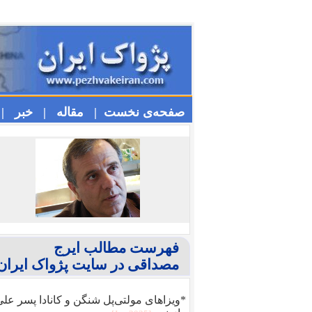
صفحه‌ی نخست |
مقاله |
خبر |
فهرست مطالب ایرج
مصداقی در سایت پژواک ایران
*ویزا‌های مولتی‌پل شنگن و کانادا پسر عل