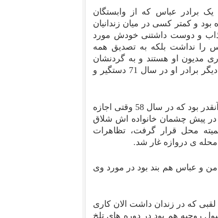
گویی توتونچیان همین بس که تا سال ۶۷تنها یک برادر عباس که از وابستگان
بود و کمتر کسی در میان زندانیان
ذاب و دوست داشتنی خودش مورد
اس را نداشت بلکه به تصدیق همه
اری مدیون او هستند و به گردنشان
حق دارد. دو خواهر عباس در کشتار 67 اعدام شدند و دیگر برادر او در سال 71 دستگیر و
عباس همیشه دوست داشتنی بود. محبوبیت او در محله آنقدر بود که در سال 58 وقتی اجازه
 در پیش چشمان خانواده اش شلاق
میته محل قرار گرفت، تظاهرات
حله ی دروازه غار شد.
من و عباس هم بند بود در مورد وی
ﻘﺒﯽ ﮐﻪ ﺩﺭ ﺯﻧﺪﺍﻥ ﺩﺍﺷﺖ ﺍﻻ‌ﻥ ﮐﺎﺭﯼ
ﺴﻮﻝ ﺭﻭﺣﯿﻪ ﻫﻢ ﺑﻮﺩ ﺩﺭ ﺩﻭﺭﻩ ﻫﺎﯼ ﺗﻠﺦ