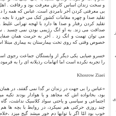
ﻭ ﺳﺨﺖ ﺯﻧﺪﺍﻥ ﺍﺳﺎﺱ ﮐﺎﺭﺵ ﻣﻌﺮﻓﺖ ﺑﻮﺩ ﻭ ﺭﻓﺎﻗﺖ . ﺍﻫﻞ ﻧﺎﺭ
ﺑﯽ ﻣﻌﺮﻓﺘﯽ ﮐﺮﺩﻥ ﺁﺧﺮ ﻧﺎﻣﺮﺩﯼ ﺍﺳﺖ. ﻋﺒﺎﺱ ﮐﻪ ﻫﻤﻪ ﺭﺍ ﺩ
ﺗﻘﻠﯿﺪ ﺻﺪﺍ ﻭ ﭼﻬﺮﻩ ﻣﻘﺎﻣﺎﺕ ﮐﺸﻮﺭ ﮐﺘﮏ ﻣﯽ ﺧﻮﺭﺩ ﺗﺎ ﺑﭽﻪ ﻫﺎ 
ﺗﻘﻠﯿﺪ ﮐﺮﺩﻥ ﺭﻓﺘﺎﺭ ﻭ ﺻﺪﺍ ﻫﺎ ﺩﺍﺭﺩ ﺑﺎ ﻟﻬﺠﻪ ﺗﻬﺮﺍﻧﯽ ﻏﻠﯿ
ﺻﺪﺍﻗﺖ ﻣﯽ ﺯﻧﺪ. ﺑﻪ ﺍﻭ ﺍﻧﮓ ﺭﮊﯾﻤﯽ ﺑﻮﺩﻥ ﻧﻤﯽ ﭼﺴﺒﺪ . ﻧﻤ
ﻣﯽ ﺗﻮﺍﻥ ﺗﻬﻤﺖ ﻭ ﺍﻧﮓ ﺯﺩ . ﺁﺧﺮ ﺑﻪ ﺣﺮﻣﺖ ﻫﻤﺎﻥ ﺻﻔﺎﯾﺶ 
ﺧﺼﻮﺹ ﻭﻗﺘﯽ ﮐﻪ ﺭﻭﯼ ﺗﺨﺖ ﺑﯿﻤﺎﺭﺳﺘﺎﻥ ﺑﻪ ﺑﯿﻤﺎﺭﯼ ﻣﺒﺘﻼ‌ ﺍ
خسرو ضیایی یکی دیگر از وابستگان جماعت رجوی ا
را تجربه نکرده است اما اتهامات رذیلانه ای را به فرمو
Khosrow Ziaei
«عباس را بی جهت در زندان نر گدا نمی گفتند، در هما
بود، بخانواده اش که مجاهد و یا هوادار بودند تکیه می
ی
اجتماعی و سیاسی و یاحتی سواد کلاسیک نداشت، گاه 
چند روزی حرکتی هم نمیکرد، در روابط با بچه ها هم 
خوب بود امّا اگر با توابها دم خور میشد گیج میزد ،خلاص