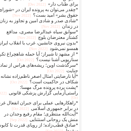
برای طناب دار»
[2022 Dec]
*چقدر می‌توان به پرونده ایران در «شورای
حقوق بشر» امید بست؟
[2022 Nov]
*شادی صدر و شادی امین و تجاوز به زنان
در زندان
[2022 Nov]
*سوابق سیاه عبدالرضا مصری، مدافع
کشتار معترضان بلوچ
[2022 Nov]
*بدون نیروی جانشین، غرب با انقلاب ایران
همسو نمی‌شود
[2022 Nov]
* از مشهد تا شیراز؛ آیا حمله شاهچراغ تکر
سناریویی آشنا نیست؟
[2022 Oct]
*سرگذشت اوین؛ ریشه‌های هراس از نماد
جنایت
[2022 Oct]
*آیا نارضایتی امثال اصغر ناظم‌زاده نشانه
شکاف در حاکمیت است؟
[2022 Oct]
*پشت پرده پرونده مرگ مهسا؛
راستی‌آزمایی گزارش پزشکی قانونی
2022
Oct]
*راهکارهایی عملی برای جبران انفعال غر
در برابر جمهوری اسلامی
[2022 Oct]
*آیت‌الله منتظری؛ مقام رفیع وجدان در
منش یک روحانی استثنایی
[2022 Sep]
*صادق قطب‌زاده؛ از رویای قدرت تا کاب
سقوط
[2022 Sep]