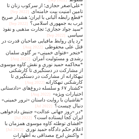
*علی‌اصغر حجازی؛ از سرکوب زنان تا
تامین امنیت بیت خامنه‌ای
[2022 Sep]
*قطع رابطه آلبانی با ایران؛ هشدار صریح
غرب به جمهوری اسلامی؟
[2022 Sep]
*سید جواد حجازی؛ تجارت مذهبی و نفوذ
سیاسی
[2022 Sep]
*رد پای روابط مافيایی صاحبان قدرت در
قتل علی محفوظی
[2022 Aug]
*خنجر «فتوای خمینی» بر گلوی سلمان
رشدی و مسئولیت آمران
[2022 Aug]
*محاکمه حمید نوری و نقش کاوه موسوی؛
از مشارکت در دستگیری تا کارشکنی
تبهکارانه از مشارکت در دستگیری تا
کارشکنی تبهکارانه
[2022 Aug]
*کشتار ۶۷ و سلسله دروغ‌های «دادستانی 
اختیارات ویژه»
[2022 Aug]
*نقاشیان با روایت داستان «ترور خمینی» ب
دنبال چیست؟
[2022 Jul]
*در «روز جهانی عدالت» جنبش دادخواهی
ایران کجا ایستاده است؟
[2022 Jul]
*افشای توطئه کاوه موسوی همزمان با
اعلام حکم دادگاه حمید نوری
[2022 Jul]
* واکنش ایرج مصداقی به اظهارات