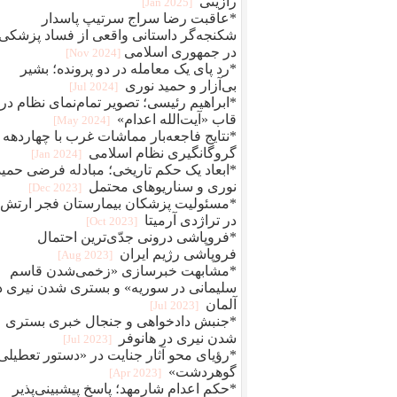
رازینی
[2025 Jan]
*عاقبت رضا سراج سرتيپ پاسدار
شکنجه‌گر داستانی واقعی از فساد پزشکی
در جمهوری اسلامی
[2024 Nov]
*رد پای یک معامله در دو پرونده؛ بشیر
بی‌آزار و حمید نوری
[2024 Jul]
*ابراهیم رئیسی؛ تصویر تمام‌نمای نظام در
قاب «آیت‌الله اعدام»
[2024 May]
*نتایج فاجعه‌بار مماشات غرب با چهاردهه
گروگانگیری نظام اسلامی
[2024 Jan]
*ابعاد یک حکم تاریخی؛ مبادله فرضی حمید
نوری و سناریوهای محتمل
[2023 Dec]
*مسئولیت پزشکان بیمارستان فجر ارتش
در تراژدی آرمیتا
[2023 Oct]
*فروپاشی درونی جدّی‌ترین احتمال
فروپاشی رژیم ایران
[2023 Aug]
*مشابهت خبرسازی «زخمی‌شدن قاسم
سلیمانی در سوریه» و بستری شدن نیری د
آلمان
[2023 Jul]
*جنبش دادخواهی و جنجال خبری بستری
شدن نیری در هانوفر
[2023 Jul]
*رؤیای محو آثار جنایت در «دستور تعطیلی
گوهردشت»
[2023 Apr]
*حکم اعدام شارمهد؛ پاسخ پیشبینی‌پذیر