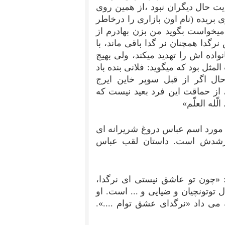
عایت حال دیگران نبود ،از همین روی
 بریده (نام اون بازاری را درخاطر
ی میخواست بگوید من بزن بهادرم از
نرگدا همچنان نر گدا باقی ماند، با
اده اش را تهدید میکند، ولی بهیچ
ثل بود که میگوید: فلانی بنده باد
ل اگر از قبل سوپر خاین ایرج
از حماقت این فرد بعید نیست که
له العلّم»
ر مورد اسم عباس دروغ شریرانه ای
رشدش است. داستان لقب عباس
: «چون تو عاشق نیستی ای نرگدا،
 توتونچیان و ضیایی و ... است. او
 می داد «نرگدای عشق توام ....».