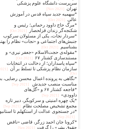
سرپرست دانشگاه علوم پزشکی
تهران
[2021 Nov]
*سهمیه جدید سپاه قدس در آموزش
عالی
[2021 Oct]
*مرگ حاج داوود رحمانی؛ رئیس و
شکنجه‌گر زندان قزلحصار
[2021 Oct]
*سردار نجات، یکی از مسئولان سرکوب
جنبش‌های اجتماعی و «نجات» نظام را بهتر
بشناسیم
[2021 Oct]
*مقوله‌ی حجت‌الاسلام «جعفر نیری» و
مستند‌سازی کشتار ۶۷
[2021 Oct]
*سپاه پاسداران؛ از دخالت در انتخابات
سازمان نظام پزشکی تا تسلط بر آن
[2021
Oct]
*نگاهی به پرونده اعمال محسن رضایی، به
مناسبت منصب جدیدش
[2021 Sep]
*فاجعه کشتار ۶۷ و «گل‌های
داوودی»
[2021 Sep]
*یک چهره‌‌ امنیتی و سرکوبگر، دبیر تازه
مجمع تشخیص مصلحت نظام
[2021 Sep]
*در جستجوی عدالت از استکهلم تا استانبو
[2021 Sep]
*کرونا جان احمد زرگر، قاضی «ناقض
حقوق بشر» را گرفت
[2021 Sep]