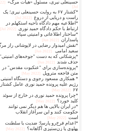
حسینعلی نیری، مسئول «هیات مرگ»
022
Jul]
*کشتار ۶۷ به روایت حسینعلی نیری؛ یک
راست و دریایی از دروغ
[2022 Jul]
*اطلاعیه مهم دادگاه ناحیه استکهلم در
ارتباط با حکم دادگاه حمید نوری
[2022 Jul]
*ساختار اطلاعاتی و امنیتی سپاه
پاسداران
[2022 Jun]
*نقش امیدوار رضایی در لاپوشانی راز مر
سعید امامی
[2022 Jun]
*پزشکانی که به دست "جوخه‌های امنیتی"
حذف شدند
[2022 Jun]
*پرونده‌سازی برای "عنکبوت مقدس" در
متن فاجعه متروپل
[2022 May]
* همکاری مسعود رجوی و دستگاه امنیتی
رژیم علیه پرونده حمید نوری عامل کشتار
۶۷
[2022 May]
*چرا پرونده حمید نوری در خارج از سوئد
کلید خورد؟
[2022 May]
*در ایران بالایی ها هم دیگر نمی توانند
حکومت کنند و این سرآغاز انقلاب
است
[2022 May]
*اعدام فرخ‌رو پارسا؛ ضديت با سلطنت
پهلوی يا زن‌ستيزی آگاهانه؟
[2022 May]