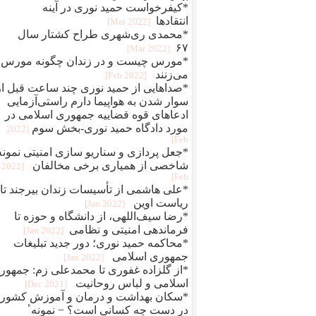
*کیفرخواست حمید نوری در آینه
انتقادها
[2022 Mar]
*محمدی‌ ری‌شهری طراح کشتار سال
۶۷
[2022 Mar]
*مورس چیست و در زندان چگونه مورس
می‌زنند
[2022 Feb]
*صداهایی از حمید نوری چند ساعت قبل از
سوار شدن به هواپیما دارم راستی‌آزمایی
ادعاهای قوه قضاییه جمهوری اسلامی در
مورد دادگاه حمید نوری-بخش سوم
[2022
Feb]
*جعل پردازی و سناريو سازی امنيتی نمونه
شاخصی از همياری برخی مخالفان
[2022
Feb]
*علی هاشمی از تأسیسات زندان بیرجند تا
ریاست اوین
[2022 Jan]
*رضا سیف‌اللهی، از دانشگاه و حوزه تا
فرماندهی امنیتی و نظامی
[2022 Jan]
*محاکمه حميد نوری؛ دور جديد تبلیغات
جمهوری اسلامی
[2022 Jan]
*از گلزاده غفوری تا محمدعلی زم: جمهور
اسلامی و لباس روحانیت
[2021 Dec]
*سکان بهداشت و درمان و آموزش کشور
در دست چه کسانی است؟ − نمونهٴ