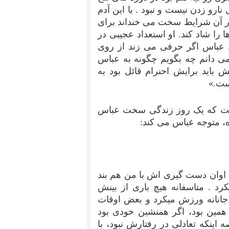
ﻭ ﺯﺩﻥ ﻧﯿﺴﺖ ﻭ ﻧﺒﻮﺩ . ﺑﺎ ﺍﯾﻦ ﺁﺩﻡ
ﺭ ﺁﻥ ﺷﺮﺍﯾﻂ ﺳﺨﺖ ﻣﯽ ﺧﻨﺪﺍند ﺑﺮﺍﯼ
ﺭﺍ ﺷﺎﺩ ﮐﻨﺪ. ﺍﻭ ﺍﺳﺘﻌﺪﺍﺩ ﻋﺠﯿﺒﯽ ﺩﺭ
ﻂ . ﻋﺒﺎﺱ ﺍﮔﺮ ﺣﺮﻓﯽ ﻣﯽ ﺯﻧﺪ ﺍﺯ ﺭﻭﯼ
ﯽ ﺩﺍﻧﻢ ﭼﻪ ﺑﮕﻮﯾﻢ ﭼﮕﻮﻧﻪ ﺑﻪ ﻋﺒﺎﺱ
ﺑﺎﯾﺪ ﺑﺮﺍﯾﺶ ﺍﺣﻨﺮﺍﻡ ﻗﺎﺋﻞ ﺑﻮﺩ ﺑﻪ
ﺳﺖ.»
ست که یک روز زندگی سخت عباس
ده، متوجه عباس می کند:
ن اوان دست گیری اش با من هم بند
کرد . متاسفانه هیچ باری از بینش
جانانه ورزش میکرد و بعض اوقات
همین بود، اگر همنشین خودی بود
ه اینکه تعادلی در رفتارش نبود، با