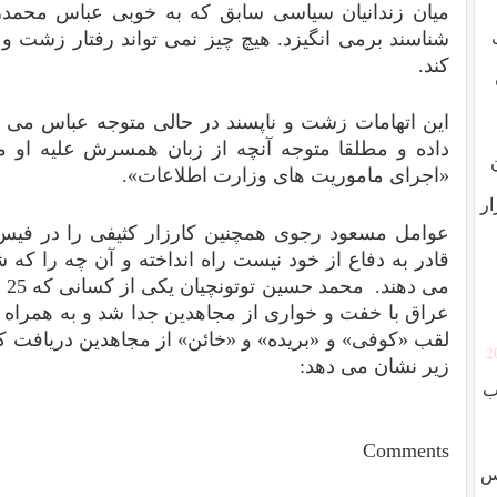
میان زندانیان سیاسی سابق که به خوبی عباس محمدر
شناسند برمی انگیزد. هیچ چیز نمی تواند رفتار زشت و
کند.
این اتهامات زشت و ناپسند در حالی متوجه عباس می
داده و مطلقا متوجه آنچه از زبان همسرش علیه او 
«اجرای ماموریت های وزارت اطلاعات».
ار
عوامل مسعود رجوی همچنین کارزار کثیفی را در فی
قادر به دفاع از خود نیست راه انداخته و آن چه را ک
می
عراق با خفت و خواری از مجاهدین جدا شد و به همراه
لقب «کوفی» و «بریده» و «خائن» از مجاهدین دریافت ک
[
زیر نشان می دهد:
ب
Comments
وس