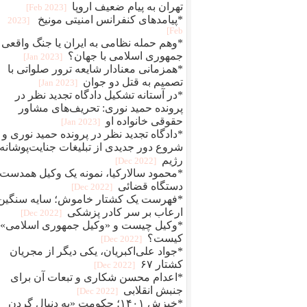
تهران به پیام ضعیف اروپا
[2023 Feb]
*پیامدهای کنفرانس امنیتی مونیخ
[2023
Feb]
*وهم حمله نظامی به ایران یا جنگ واقعی
جمهوری اسلامی با جهان؟
[2023 Jan]
*همزمانی معنادار شایعه ترور صلواتی با
تصمیم به قتل دو جوان
[2023 Jan]
*در آستانه تشکیل دادگاه تجدید نظر در
پرونده حمید نوری: تحریف‌های مشاور
حقوقی خانواده او
[2023 Jan]
*دادگاه تجدید نظر در پرونده حمید نوری و
شروع دور جدیدی از تبلیغات جنایت‌پوشانه‌
رژیم
[2022 Dec]
*محمود سالارکیا، نمونه یک وکیل همدست
دستگاه قضائی
[2022 Dec]
*فهرست یک کشتار خاموش؛ سایه سنگین
ارعاب بر سر کادر پزشکی
[2022 Dec]
*وکیل چیست و «وکیل جمهوری اسلامی»
کیست؟
[2022 Dec]
*جواد علی‌اکبریان، یکی دیگر از مجریان
کشتار ۶۷
[2022 Dec]
*اعدام محسن شکاری و تبعات آن برای
جنبش انقلابی
[2022 Dec]
*خیزش ۱۴۰۱؛ حکومت «به دنبال گردن