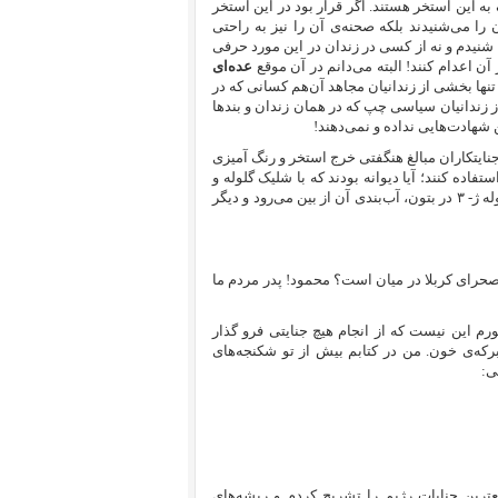
 این استخر هستند. اگر قرار بود در این استخر
 را می‌شنیدند بلکه صحنه‌ی آن را نیز به راحتی
ما نه صدای تیرباران شنیدم و نه از کسی در زندان در این مورد حرفی
عده‌ای
 تنها بخشی از زندانیان مجاهد آن‌هم کسانی که در
 زندانیان سیاسی چپ که در همان زندان و بندها
ن شهادت‌هایی نداده و نمی‌دهند!
جنایتکاران مبالغ هنگفتی خرج استخر و رنگ آمیزی
تفاده کنند؛ آیا دیوانه بودند که با شلیک گلوله و
موشک آرپی جی در آن، باعث تخریب‌اش شوند؟! آیا نمی‌دانی که با شلیک گلوله ژ- ۳ در بتون، آب‌بندی آن از بین می‌رود و دیگر
ر صحرای کربلا در میان است؟ محمود! پدر مردم ما
م این نیست که از انجام هیچ‌ جنایتی فرو گذار
د. اوین به صورت تمثیلی به واقع کشتارگاه انسان بود و پشت بند ۴، برکه‌ی خون. من در کتابم بیش از تو شکنجه‌های
ی:
ترین جنایات رژیم را تشریح کردم و ریشه‌های