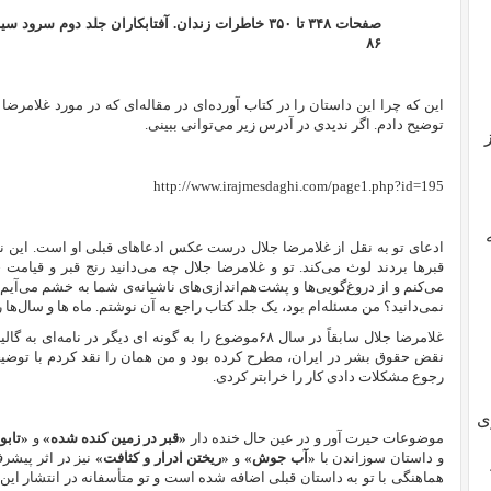
صفحات ۳۴۸ تا ۳۵۰ خاطرات زندان. آفتابکاران جلد دوم 
۸۶
این که چرا این داستان را در کتاب آورده‌ای در مقاله‌ای که در مورد غلامرض
توضیح دادم. اگر ندیدی در آدرس زیر می‌توانی ببینی.
http://www.irajmesdaghi.com/page1.php?id=195
ادعای تو به نقل از غلامرضا جلال درست عکس ادعاهای قبلی او است. این نوع 
قبرها بردند لوث می‌کند. تو و غلامرضا جلال چه می‌دانید رنج قبر و ق
می‌کنم و از دروغ‌گویی‌ها و پشت‌هم‌اندازی‌های ناشیانه‌ی شما به خشم می‌آیم.
نمی‌دانید؟ من مسئله‌ام بود، یک جلد کتاب راجع به آن نوشتم. ماه ها و سال‌ها 
غلامرضا جلال سابقاً‌ در سال ۶۸موضوع را به گونه ای دیگر د
نقض حقوق بشر در ایران، مطرح کرده بود و من همان را نقد کردم با توضیحا
رجوع مشکلات دادی کار را خرابتر کردی.
ی
موضوعات حیرت آور و در عین حال خنده دار
«قبر در زمین کنده شده»
و
«تابو
و داستان سوزاندن با
«آب جوش»
و
«ریختن ادرار و کثافت»
نیز در اثر پیشرف
هماهنگی با تو به داستان قبلی اضافه شده است و تو متأسفانه در انتشار این 