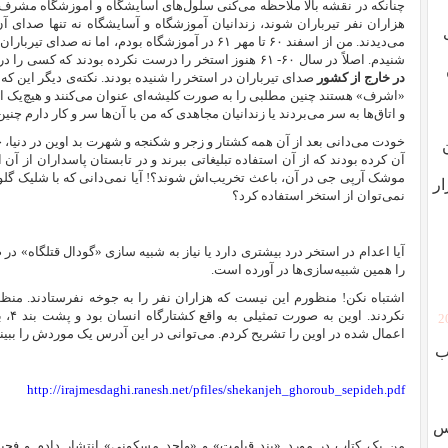
چنانکه در نقشه بالا ملاحظه می‌کنی سلول‌های آسایشگاه و آموزشگاه مشرف به
هزاران نفر تیرباران شوند، زندانیان آموزشگاه و آسایشگاه نه تنها صدای آن
می‌دیدند. من از اسفند ۶۰ تا مهر ۶۱ در آموزشگاه بودم، ا
شنیدم. اصلاً در سال ۶۰- ۶۱ هنوز استخر را درست نکرده بودند که کسی را در آن اعدام کنند! البته می‌دانم در آن موقع
در خارج از کشور
صدای تیرباران در استخر را شنیده بودند. نکته‌‌ی دیگر این که
«اشرف» هستند چنین مطلبی را به صورت کلیشه‌ای عنوان می‌کنند و هیچ‌یک از
و اتاق‌ها به سر می‌بردند یا زندانیان مجاهدی که من با آن‌ها سر و کار دارم چنی
خودت می‌دانی بعد از آن همه کشتار و زجر و شکنجه و شهرت بد اوین در دنیا، 
آن کرده بودند که از آن استفاده تبلیغاتی ببرند و در تابستان پاسداران از آن اس
ار
نمی‌توان از استخر استفاده کرد؟
آیا اعدام در استخر درد بیشتری دارد یا نیاز به شبیه سازی «گودال قتلگاه» د
را همین شبیه‌سازی‌ها در آورده است.
اشتباه نکن! منظورم این نیست که هزاران نفر را به جوخه نفرستادند. منظور
نکردن
[
اعمال شده‌ در اوین را تشریح کردم. می‌توانی در این آدرس یک موردش را ببین
ب
http://irajmesdaghi.ranesh.net/pfiles/shekanjeh_ghoroub_sepideh.pdf
وس
من یک کتاب در مورد «بند قیامت» و «واحد مسکونی» انتشار دادم و فجیع‌