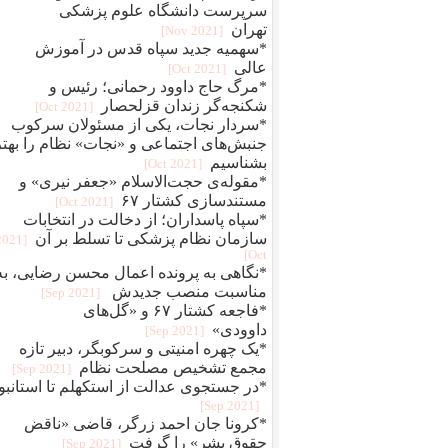
سرپرست دانشگاه علوم پزشکی
تهران
[2021 Nov]
*سهمیه جدید سپاه قدس در آموزش
عالی
[2021 Oct]
*مرگ حاج داوود رحمانی؛ رئیس و
شکنجه‌گر زندان قزلحصار
[2021 Oct]
*سردار نجات، یکی از مسئولان سرکوب
جنبش‌های اجتماعی و «نجات» نظام را بهتر
بشناسیم
[2021 Oct]
*مقوله‌ی حجت‌الاسلام «جعفر نیری» و
مستند‌سازی کشتار ۶۷
[2021 Oct]
*سپاه پاسداران؛ از دخالت در انتخابات
سازمان نظام پزشکی تا تسلط بر آن
[2021
Oct]
*نگاهی به پرونده اعمال محسن رضایی، به
مناسبت منصب جدیدش
[2021 Sep]
*فاجعه کشتار ۶۷ و «گل‌های
داوودی»
[2021 Sep]
*یک چهره‌‌ امنیتی و سرکوبگر، دبیر تازه
مجمع تشخیص مصلحت نظام
[2021 Sep]
*در جستجوی عدالت از استکهلم تا استانبو
[2021 Sep]
*کرونا جان احمد زرگر، قاضی «ناقض
حقوق بشر» را گرفت
[2021 Sep]