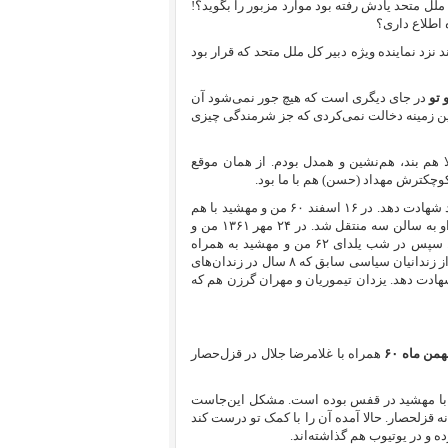
ه به نماینده ویژه دبیر کل ملل متحد یادش رفته بود موارد مزبور را بگوید؟!
ژه اطلاع داری؟
 نزد نماینده ویژه دبیر کل ملل متحد که قرار بود
 تو
در جای دیگری است که هیچ‌ جور نمی‌شود آن
 این زمینه دخالت نمی‌کردی که جز شرمندگی چیزی
ن منتقل شد و من با او در بند ۲ اتاق ۲ بالا هم بند، هم‌نشین و همدل بودم. از همان موقع
 کوچکترش مهداد (حسن) هم با ما بود.
تو او را خوب می‌‌شناسی. خوشبختانه حسن زنده است و می‌تواند در این مورد شهادت دهد. در ۱۶ اسفند ۶۰ من و مهشید با هم
به آموزشگاه اوین منتقل شدیم. به هنگام تقسیم من به اتاق ۲۴ سالن یک و او به سالن سه منتقل شد. در ۲۴ مهر ۱۳۶۱ من و
مهشید رزاقی به سالن ۱۹ گوهردشت که تازه افتتاح شده بود، منتقل شدیم. سپس در شب یلدای ۶۲ من و مهشید به همراه
دیگر افراد بندمان به بند ۶ واحد یک قزلحصار انتقال یافتیم. حمید اشتری یکی از زندانیان سیاسی سابق که ۸ سال در زندان‌های
 شهادت دهد. یزدان تیموریان و مهران گرزن هم که
همن ماه ۶۰
همراه با غلامرضا جلال در قزل‌حصار
لامرضا جلال قبلاً در نامه به نماینده دبیرکل ملل متحد مدعی بود در سال ۶۳ با مهشید در قفس بوده است. مشکل این‌جاست
دانی بود و نه قزلحصار. حالا آمده آن را با کمک تو درست کند
ه و در یوتیوب هم گذاشته‌اند.