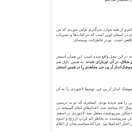
نم و از بقیه موارد می‌‌گذرم. اولین موردی که من
 در استخر اوین است که در کتاب‌ها و نشریات
رواقعی است.
تو در خاطراتت نوشته‌ای:
، در این محل واقع شده است. این همان استخر
شلاق، در آن تیرباران شدند
. به همین دلیل هم
وشک‌انداز آر پی جی مجاهدی را در همین استخر
با موشک انداز آر پی چی توسط لاجوردی را به آن
گاه اوین را هم ندیده بودی. استخری که تو به درستی
می‌گویی در غرب سالن آموزشگاه و جنوب غربی آسایشگاه واقع شده، در سال ۶۲ ساخته شد. اعدام‌های لجام گسیخته در
ابتدا در پشت بند ۴ اوین بود و سپس به سالن سرپوشیده منتقل شد. لاجوردی در اسفند
الن سرپوشیده نه بخاطر کم کردن از رنج و اندوه
 اخبار اعدام‌ها بود. چرا که سیاست‌شان از اعلام