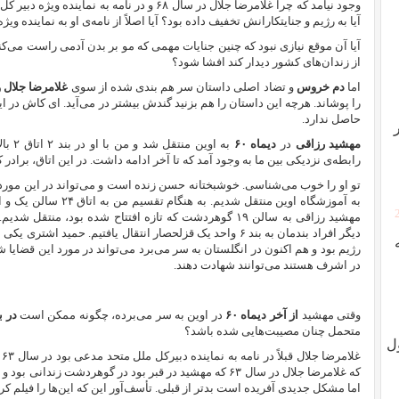
وجود نیامد که چرا غلامرضا جلال در سال ۶۸ و در نام
آیا به رژیم و جنایتکارانش تخفیف داده بود؟ آیا اصلاً‌ از نامه‌ی او به نماینده‌ وی
آیا آن موقع نیازی نبود که چنین جنایات مهمی که مو بر بدن ‌آدمی راست می‌کند
از زندان‌های کشور دیدار کند افشا شود؟
اما
دم خروس
و تضاد اصلی داستان سر هم بندی شده از سوی
غلامرضا جلال و
را پوشاند. هرچه این داستان را هم بزنید گندش بیشتر در می‌آید. ای کاش در
حاصل ندارد.
مهشید رزاقی
در
دیماه ۶۰
به اوی
رابطه‌ی نزدیکی بین ما به وجود آمد که تا آخر ادامه داشت. در این اتاق، برادر
رژیم بود و هم اکنون در انگلستان به سر می‌برد می‌تواند در مورد این قضایا
در اشرف هستند می‌توانند شهادت دهند.
وقتی مهشید
از آخر دیماه ۶۰
در اوین به سر می‌برده، چگونه ممکن است
در ب
متحمل چنان مصیبت‌هایی شده باشد؟
ل
غ
که غلامرضا جلال در سال ۶۳ که مهشید در قبر بود در گوهردشت زن
اما مشکل جدیدی آفریده است بدتر از قبلی. تأسف‌آور این که این‌‌ها را فیلم کرد