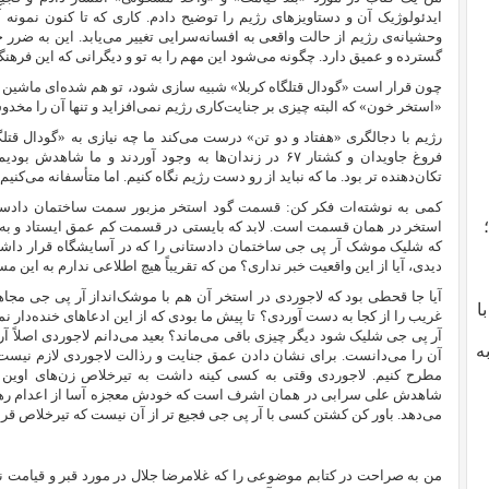
ایدئولوژیک آن و دستاویز‌های رژیم را توضیح دادم. کاری که تا کنون نمونه آ
وحشیانه‌ی رژیم از حالت واقعی به افسانه‌سرایی تغییر می‌یابد. این به ضرر 
گسترده و عمیق دارد. چگونه می‌شود این مهم را به تو و دیگرانی که این فرهنگ
چون قرار است «گودال قتلگاه کربلا» شبیه سازی شود، تو هم شده‌ای ماشین 
«استخر خون» که البته چیزی بر جنایت‌کاری رژیم نمی‌افزاید و تنها آن‌ را مخدو
رژیم با دجالگری «هفتاد و دو تن» درست می‌‌کند ما چه نیازی به «گودال قتلگ
فروغ جاویدان و کشتار ۶۷ در زندان‌ها به وجود آوردند و م
تکان‌دهنده تر بود. ما که نباید از رو دست رژیم نگاه کنیم. اما متأسفانه می‌کنیم.
کمی به نوشته‌ات فکر کن: قسمت گود استخر مزبور سمت ساختمان دادستا
استخر در همان قسمت است. لابد که بایستی در قسمت کم عمق ایستاد و به 
که شلیک موشک آر پی جی ساختمان دادستانی را که در آسایشگاه قرار داشت
دیدی، آیا از این واقعیت خبر نداری؟ من که تقریباً هیچ اطلاعی ندارم به این مس
آیا جا قحطی بود که لاجوردی در استخر آن هم با موشک‌انداز آر پی جی مجا
با
غریب را از کجا به دست آوردی؟ تا پیش ما بودی که از این ادعاهای خنده‌دار ن
آر پی جی شلیک شود دیگر چیزی باقی می‌ماند؟ بعید می‌دانم لاجوردی اصلاً آ
ه
آن را می‌دانست. برای نشان دادن عمق جنایت و رذالت لاجوردی لازم نیست 
مطرح کنیم. لاجوردی وقتی به کسی کینه داشت به تیرخلاص زن‌های اوین 
شاهدش علی سرابی در همان اشرف است که خودش معجزه آسا از اعدام رهید. ب
می‌‌دهد. باور کن کشتن کسی با آر پی جی فجیع تر از آن نیست که تیرخلاص قربا
من به صراحت در کتابم موضوعی را که غلامرضا جلال در مورد قبر و قیامت نقل