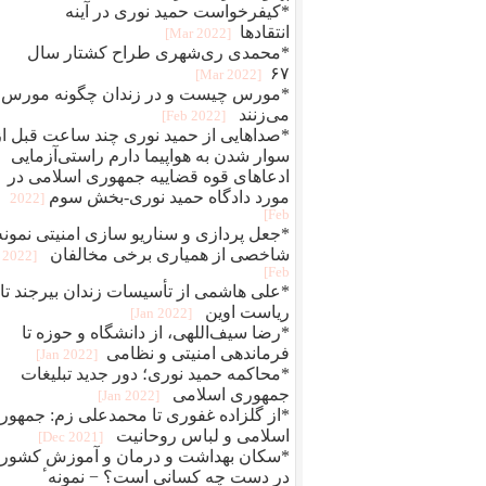
*کیفرخواست حمید نوری در آینه
انتقادها
[2022 Mar]
*محمدی‌ ری‌شهری طراح کشتار سال
۶۷
[2022 Mar]
*مورس چیست و در زندان چگونه مورس
می‌زنند
[2022 Feb]
*صداهایی از حمید نوری چند ساعت قبل از
سوار شدن به هواپیما دارم راستی‌آزمایی
ادعاهای قوه قضاییه جمهوری اسلامی در
مورد دادگاه حمید نوری-بخش سوم
[2022
Feb]
*جعل پردازی و سناريو سازی امنيتی نمونه
شاخصی از همياری برخی مخالفان
[2022
Feb]
*علی هاشمی از تأسیسات زندان بیرجند تا
ریاست اوین
[2022 Jan]
*رضا سیف‌اللهی، از دانشگاه و حوزه تا
فرماندهی امنیتی و نظامی
[2022 Jan]
*محاکمه حميد نوری؛ دور جديد تبلیغات
جمهوری اسلامی
[2022 Jan]
*از گلزاده غفوری تا محمدعلی زم: جمهور
اسلامی و لباس روحانیت
[2021 Dec]
*سکان بهداشت و درمان و آموزش کشور
در دست چه کسانی است؟ − نمونهٴ