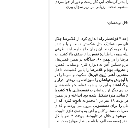
را بدتر کرده‌ای. این کار زشت و دور از جوانمردی
ستقیم صحت ارزیابی مرا زیر سؤال ببری.
لال نوشته‌ای:
از
غلامرضا جلال
ال مجموعه‌ای از فشارهای سیستماتیک مثل شکستن دست و پا و دنده
را تجربه کردند. آن زمان حاج داوود ابتدا
ظرفی
ه سیم ( یا طناب) قفس را تا سقف بالا کشید
. به
 بهمن ۶۰، جداگانه
در همین قفس‌ها ،
د و با ضربات مستمر و سنگین آهن به دیواره فلزی و میله‌یی قفس،
ن معروف بود) و غلامرضا
را پایین کشیدند، داخل
صفحه‌یی آهنی (روی قبرها)،
سکوت و سرما را در
 آبجوش بدنهاشان را سوزانده و با ریختن ادرار و
ش گذاشتند
. و این چنین همه عظمت!‌ و واقعیتشان
عدادی دیگر از زندانیان به
قفسه‌هایی با ۹ کشو یا
و در همین
ر ۲ مجموعه
تابوت فلزی که از
نان
را برای دستشویی
بیرون می‌آوردند و غذای
ربات مستمر کابل و آهن به بدنه‌ی فلزی تابوت،
۴ نفر بالکل
 نقص عضو شدند، یک نفر (معصومه الف. با نام مستعار مهناز) به خیانت