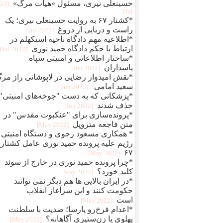
حسینعلی نیری، مسئول «هیات مرگ»
022
Jul]
*کشتار ۶۷ به روایت حسینعلی نیری؛ یک
راست و دریایی از دروغ
[2022 Jul]
*اطلاعیه مهم دادگاه ناحیه استکهلم در
ارتباط با حکم دادگاه حمید نوری
[2022 Jul]
*ساختار اطلاعاتی و امنیتی سپاه
پاسداران
[2022 Jun]
*نقش امیدوار رضایی در لاپوشانی راز مر
سعید امامی
[2022 Jun]
*پزشکانی که به دست "جوخه‌های امنیتی"
حذف شدند
[2022 Jun]
*پرونده‌سازی برای "عنکبوت مقدس" در
متن فاجعه متروپل
[2022 May]
* همکاری مسعود رجوی و دستگاه امنیتی
رژیم علیه پرونده حمید نوری عامل کشتار
۶۷
[2022 May]
*چرا پرونده حمید نوری در خارج از سوئد
کلید خورد؟
[2022 May]
*در ایران بالایی ها هم دیگر نمی توانند
حکومت کنند و این سرآغاز انقلاب
است
[2022 May]
*اعدام فرخ‌رو پارسا؛ ضديت با سلطنت
پهلوی يا زن‌ستيزی آگاهانه؟
[2022 May]