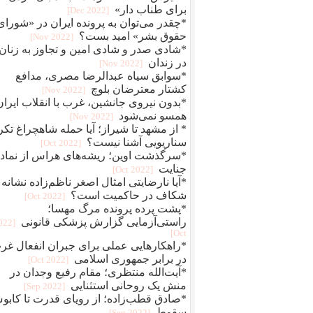
برای طناب دار»
[2022 Dec]
*چقدر می‌توان به پرونده ایران در «شورای
حقوق بشر» امید بست؟
[2022 Nov]
*شادی صدر و شادی امین و تجاوز به زنان
در زندان
[2022 Nov]
*سوابق سیاه عبدالرضا مصری، مدافع
کشتار معترضان بلوچ
[2022 Nov]
*بدون نیروی جانشین، غرب با انقلاب ایران
همسو نمی‌شود
[2022 Nov]
* از مشهد تا شیراز؛ آیا حمله شاهچراغ تکر
سناریویی آشنا نیست؟
[2022 Oct]
*سرگذشت اوین؛ ریشه‌های هراس از نماد
جنایت
[2022 Oct]
*آیا نارضایتی امثال اصغر ناظم‌زاده نشانه
شکاف در حاکمیت است؟
[2022 Oct]
*پشت پرده پرونده مرگ مهسا؛
راستی‌آزمایی گزارش پزشکی قانونی
2022
Oct]
*راهکارهایی عملی برای جبران انفعال غر
در برابر جمهوری اسلامی
[2022 Oct]
*آیت‌الله منتظری؛ مقام رفیع وجدان در
منش یک روحانی استثنایی
[2022 Sep]
*صادق قطب‌زاده؛ از رویای قدرت تا کاب
سقوط
[2022 Sep]