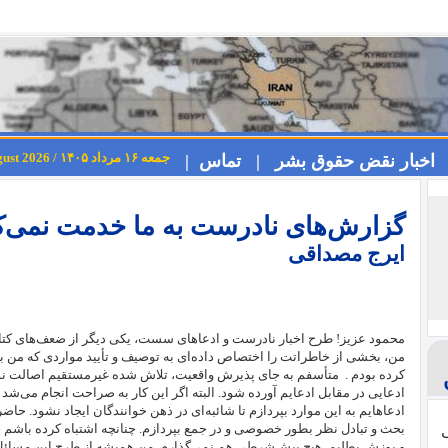
جمعه ۱۶ مرداد ۱۴۰۵ / Friday 7th August 2026
اخبار نقض حقوق بشر |
تماس |
گزارش‌های نادرست به ما خدمت نمی‌
ایرج مصداقی
محمود عزیز! طرح اخبار نادرست و ادعاهای سست، یکی دیگر از ضعف‌های کتاب آ
من، بخشی از خاطراتت را اختصاص داده‌ای به توصیف و تأیید مواردی که من 
کرده بودم .
متأسفم به جای پذیرش واقعیت، تلاش شده غیرمستقیم اصالت نوشته
ادعایی در مقابل ادعایم آورده شود. البته اگر این کار به صراحت انجام می‌شد به
ادعاهایم به این موارد بپردازم تا شائبه‌ای در ذهن خوانندگان ایجاد نشود. حاضر
بحث و تبادل نظر بطور خصوصی و در جمع بپردازم. چنانچه اشتباه کرده باشم 
ی
و پوزش بطلبم. هیچ پیش‌شرطی هم نمی‌گذارم. من همیشه از طرح این مسائل 