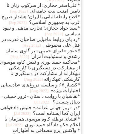
*علی‌اصغر حجازی؛ از سرکوب زنان تا
تامین امنیت بیت خامنه‌ای
[2022 Sep]
*قطع رابطه آلبانی با ایران؛ هشدار صریح
غرب به جمهوری اسلامی؟
[2022 Sep]
*سید جواد حجازی؛ تجارت مذهبی و نفوذ
سیاسی
[2022 Sep]
*رد پای روابط مافيایی صاحبان قدرت در
قتل علی محفوظی
[2022 Aug]
*خنجر «فتوای خمینی» بر گلوی سلمان
رشدی و مسئولیت آمران
[2022 Aug]
*محاکمه حمید نوری و نقش کاوه موسوی؛
از مشارکت در دستگیری تا کارشکنی
تبهکارانه از مشارکت در دستگیری تا
کارشکنی تبهکارانه
[2022 Aug]
*کشتار ۶۷ و سلسله دروغ‌های «دادستانی 
اختیارات ویژه»
[2022 Aug]
*نقاشیان با روایت داستان «ترور خمینی» ب
دنبال چیست؟
[2022 Jul]
*در «روز جهانی عدالت» جنبش دادخواهی
ایران کجا ایستاده است؟
[2022 Jul]
*افشای توطئه کاوه موسوی همزمان با
اعلام حکم دادگاه حمید نوری
[2022 Jul]
* واکنش ایرج مصداقی به اظهارات