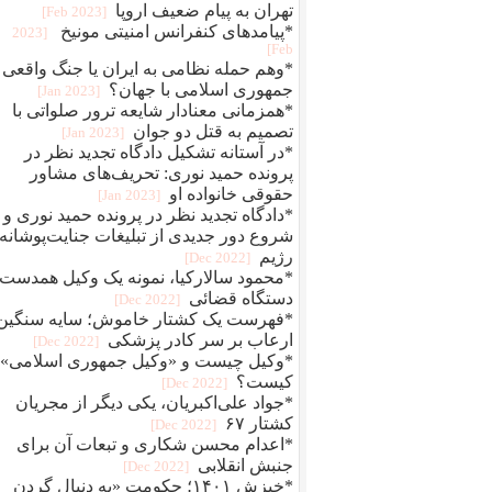
تهران به پیام ضعیف اروپا
[2023 Feb]
*پیامدهای کنفرانس امنیتی مونیخ
[2023
Feb]
*وهم حمله نظامی به ایران یا جنگ واقعی
جمهوری اسلامی با جهان؟
[2023 Jan]
*همزمانی معنادار شایعه ترور صلواتی با
تصمیم به قتل دو جوان
[2023 Jan]
*در آستانه تشکیل دادگاه تجدید نظر در
پرونده حمید نوری: تحریف‌های مشاور
حقوقی خانواده او
[2023 Jan]
*دادگاه تجدید نظر در پرونده حمید نوری و
شروع دور جدیدی از تبلیغات جنایت‌پوشانه‌
رژیم
[2022 Dec]
*محمود سالارکیا، نمونه یک وکیل همدست
دستگاه قضائی
[2022 Dec]
*فهرست یک کشتار خاموش؛ سایه سنگین
ارعاب بر سر کادر پزشکی
[2022 Dec]
*وکیل چیست و «وکیل جمهوری اسلامی»
کیست؟
[2022 Dec]
*جواد علی‌اکبریان، یکی دیگر از مجریان
کشتار ۶۷
[2022 Dec]
*اعدام محسن شکاری و تبعات آن برای
جنبش انقلابی
[2022 Dec]
*خیزش ۱۴۰۱؛ حکومت «به دنبال گردن