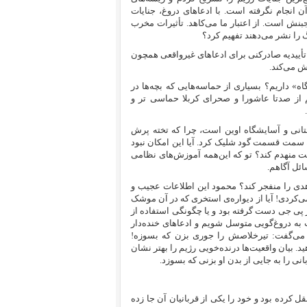
ن انجام نگرفته است. با ادعا‌های دروغ، جنایات
جبنش است. از اعتبار ما می‌کاهد. تأثیرات مخرب
 را نشر می‌دهند تفهیم کرد؟
تأییدیه صادرکنی برای ادعاهای غیرواقعی همچون
ش می‌کند.
اه» داریم؟ بسیاری از حماسه‌هایی که بچه‌ها در
ا شاهدش بودیم از صدتا عاشورا و صحرای کربلا حماسی تر و
نی و آسایشگاه اوین است، چرا که تخته پرش
سمت قسمت گود شلیک کرد. آیا این امکان نبود
 منهدم کند؟ تو که این‌همه آموزش‌های نظامی
ائل آگاهم.
هدی را منفجر کند؟ محمود این اطلاعات عجیب و
می‌کردی! آیا از دیواره‌ی استخری که در آن موشک
ر پی جی دست گرفته بود و یا چگونگی استفاده از
به دروغ‌گویی متوسل شویم و ادعاهای خنده‌دار
می‌‌گفت: تیرخلاصش را جوری بزن که بسوزه!
یان واقعیت‌ها درنده‌خویی رژیم را بهتر نشان
نی را به جایی از بدن او بزنی که بسوزد.
 کرده بود و خود را یکی از قربانیان آن جا زده