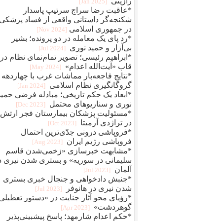
رازینی
[2025 Jan]
*عاقبت رضا سراج سرتيپ پاسدار
شکنجه‌گر داستانی واقعی از فساد پزشکی
در جمهوری اسلامی
[2024 Nov]
*رد پای یک معامله در دو پرونده؛ بشیر
بی‌آزار و حمید نوری
[2024 Jul]
*ابراهیم رئیسی؛ تصویر تمام‌نمای نظام در
قاب «آیت‌الله اعدام»
[2024 May]
*نتایج فاجعه‌بار مماشات غرب با چهاردهه
گروگانگیری نظام اسلامی
[2024 Jan]
*ابعاد یک حکم تاریخی؛ مبادله فرضی حمید
نوری و سناریوهای محتمل
[2023 Dec]
*مسئولیت پزشکان بیمارستان فجر ارتش
در تراژدی آرمیتا
[2023 Oct]
*فروپاشی درونی جدّی‌ترین احتمال
فروپاشی رژیم ایران
[2023 Aug]
*مشابهت خبرسازی «زخمی‌شدن قاسم
سلیمانی در سوریه» و بستری شدن نیری د
آلمان
[2023 Jul]
*جنبش دادخواهی و جنجال خبری بستری
شدن نیری در هانوفر
[2023 Jul]
*رؤیای محو آثار جنایت در «دستور تعطیلی
گوهردشت»
[2023 Apr]
*حکم اعدام شارمهد؛ پاسخ پیشبینی‌پذیر