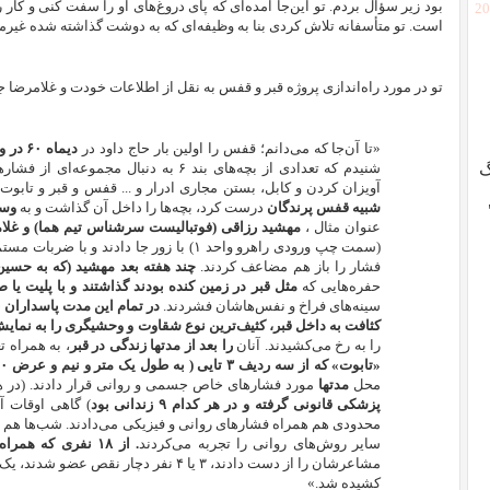
بود زیر سؤال بردم. تو این‌جا آمده‌ای که پای دروغ‌های او را سفت کنی و کار 
[2
است. تو متأسفانه تلاش کردی بنا به وظیفه‌ای که به دوشت گذاشته شده غیرم
تو در مورد راه‌اندازی پروژه قبر و قفس به نقل از اطلاعات خودت و غلامرضا ج
«تا آن‌جا که می‌دانم؛ قفس را اولین بار حاج داود در
دیماه ۶۰ در واحد ۳ قزلحصار راه اندازی کرد.
گ
شنیدم که تعدادی از بچه‌های بند ۶ به دنب
آویزان کردن و کابل، بستن مجاری ادرار و ... قفس و قبر و تابوت 
شبیه قفس پرندگان
درست کرد، بچه‌ها را داخل آن گذاشت و به
وسیل
عنوان مثال ،
مهشید رزاقی (فوتبالیست سرشناس تیم هما) و غلامرضا را در
(سمت چپ ورودی راهرو واحد ۱) با زور جا دادن
فشار را باز هم مضاعف کردند.
چند هفته بعد مهشید (که به حسی
حفره‌هایی که
مثل قبر در زمین کنده بودند گذاشتند و با پلیت یا 
سینه‌های فراخ و نفس‌هاشان فشردند.
در تمام این مدت پاسداران با
کثافت به داخل قبر، کثیف‌ترین نوع شقاوت و وحشیگری را به نمای
را به رخ می‌کشیدند. آنان
را بعد از مدتها زندگی در قبر
، به همراه ت
«تابوت» که از سه ردیف ۳ تایی ( به طول یک متر و نیم و عرض ۶۰ سانتی‌متر) تشکیل شده بود انداخته
محل
مدتها
مورد فشارهای خاص جسمی و روانی قرار دادند. (در هر نوبت ۱۸ نفر د
پزشکی قانونی گرفته و در هر کدام ۹ زندانی بود
) گاهی اوقات آ
محدودی هم همراه فشارهای روانی و فیزیکی می‌دادند. شب‌ها هم ض
سایر روش‌های روانی را تجربه می‌کردند
. از ۱۸ نفری که همراه مهشید و جلال در تابوت‌ها بودند،
مشاعرشان را از دست دادند، ۳ یا ۴ نفر دچار
کشیده شد.»