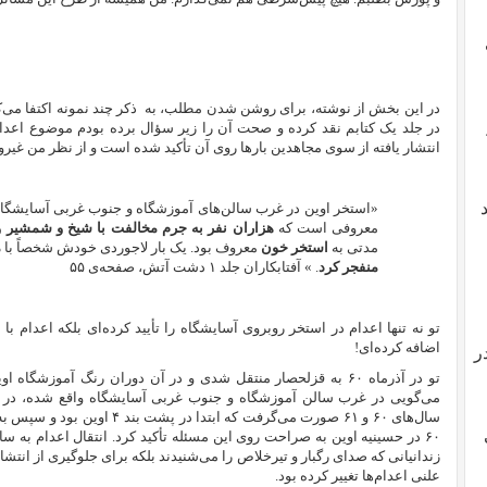
در این بخش از نوشته، برای روشن شدن مطلب، به
ذکر چند نمونه اکتفا می‌ک
در جلد یک کتابم نقد کرده و صحت آن را زیر سؤال برده بودم موضوع اعدام
انتشار یافته از سوی مجاهدین بارها روی آن تأکید شده است و از نظر من غی
«استخر اوین در غرب سالن‌های آموزشگاه و جنوب غربی آسایشگاه
معروفی است که
هزاران نفر به جرم مخالفت با شیخ و شمشیر و 
مدتی به
استخر خون
معروف بود. یک بار لاجوردی خودش شخصاً‌ با
م
منفجر کرد
. » آفتابکاران جلد ۱ دشت آتش، صفحه‌ی ۵۵
تو نه تنها اعدام در استخر روبروی آسایشگاه را تأیید کرده‌ای بلکه اعدام 
اضافه کرده‌ای!
ر
تو در آذرماه ۶۰ به قزلحصار منتقل شدی و در آن دوران رنگ آموزش
سال‌های ۶۰ و ۶۱ صورت می‌گرفت که 
۶۰ در حسینیه اوین به صراحت روی این مسئله تأکید کرد. انتقال اعدام به س
زندانیانی که صدای رگبار و تیرخلاص را می‌شنیدند بلکه برای جلوگیری از انتشار
علنی اعدام‌ها تغییر کرده بود.