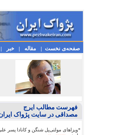
صفحه‌ی نخست |
مقاله |
خبر |
فهرست مطالب ایرج
مصداقی در سایت پژواک ایران
*ویزا‌های مولتی‌پل شنگن و کانادا پسر عل