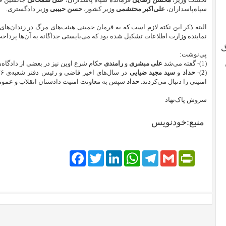
سپاه‌پاسداران،
علی‌اکبر محتشمی
وزیر کشور،
حسن حبیبی
وزیر دادگستری.
البته ذکر این نکته لازم است که به فرمان خمینی هیئت‌های مرگ در زندان‌ه
نماینده وزارت اطلاعات تشکیل شده بود که می‌بایستی جداگانه به آن‌ها پرداخت
گ
پي‌نوشت:
(1)- گفته می‌شد
علی مبشری
و
رامندی
حکام شرع اوین نیز در بعضی از دادگاه‌
(2)-
حداد
و
سید مجید ضیایی
امنیتی را دنبال‌ می‌‌کردند.
حداد
سپس به معاونت امنیت دادستان انقلاب و عموم
سروش پاک‌نهاد
منبع:خودنویس
Facebook
Twitter
LinkedIn
WhatsApp
Telegram
PrintFriendly
Gmail