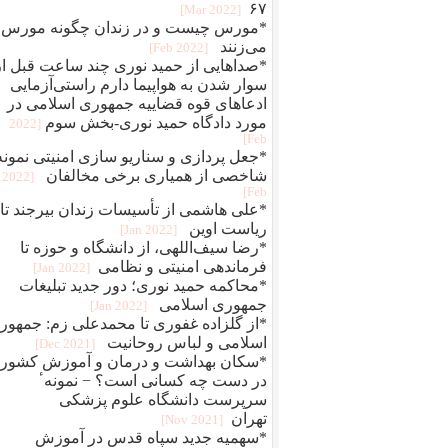
۶۷
[2022 Mar]
*مورس چیست و در زندان چگونه مورس
می‌زنند
[2022 Feb]
*صداهایی از حمید نوری چند ساعت قبل از
سوار شدن به هواپیما دارم راستی‌آزمایی
ادعاهای قوه قضاییه جمهوری اسلامی در
مورد دادگاه حمید نوری-بخش سوم
[2022
Feb]
*جعل پردازی و سناريو سازی امنيتی نمونه
شاخصی از همياری برخی مخالفان
[2022
Feb]
*علی هاشمی از تأسیسات زندان بیرجند تا
ریاست اوین
[2022 Jan]
*رضا سیف‌اللهی، از دانشگاه و حوزه تا
فرماندهی امنیتی و نظامی
[2022 Jan]
*محاکمه حميد نوری؛ دور جديد تبلیغات
جمهوری اسلامی
[2022 Jan]
*از گلزاده غفوری تا محمدعلی زم: جمهور
اسلامی و لباس روحانیت
[2021 Dec]
*سکان بهداشت و درمان و آموزش کشور
در دست چه کسانی است؟ − نمونهٴ
سرپرست دانشگاه علوم پزشکی
تهران
[2021 Nov]
*سهمیه جدید سپاه قدس در آموزش