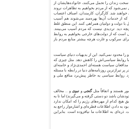
سخت زندان را تحمل می‌کنند، خانواده‌هایشان از
 نمی‌شود که از مردم بخواهیم به تظاهرات نروند
واهند شد. کارگران، کارمندان،‌ اصناف اعتصاب
که از خدمات آن‌ها بهره‌مند می‌شوند هم آسیب
ال با دولت و دولتیان همراهی کنند. این منطق غلط
یچه دید. تردیدی نیست که مردم آسیب می‌بینند.
ی است که از دولت‌های خارجی بخواهیم به روابط
ای سرکوب و غارت هرچه بیشتر منابع مردم باز
را محدود نمی‌کنید. این از بدیهیات دنیای سیاست
ما روابط سیاسی‌اش را کاهش دهد. مثل چیزی که
از مدافعان سیاست هسته‌ای احمدی‌نژاد و خامنه‌ای
پر تیراژترین روزنامه‌های دنیا در رابطه با مسئله‌‌
د. روابط سیاسی به خاطر پیش‌برد منافع ملی و
 هستند و اتفاقاً‌ مثل
گنجی
و
نبوی
و ... مخالف
ودشان باشد دو دستی گرفته و می‌گیرند) اما تا به
 هیچ کدام از مهره‌های رژیم را که امکان ندارد
د به دادن اطلاعات قطره‌ای و اشاره‌‌وار راجع به
 ذره‌ای به اطلاعات ما نیافزوده است. بنابراین