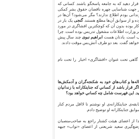
رار دهید که به جامعه پاسخگو باشند. کسانی که
را در جهت شناسایی چهره ناقضان حقوق بشر کمکی
زندانی بودم اطلاع ندارند؟ مگر می‌شود؟ آن‌ها در
کرده و از سوابق آن‌ها مطلع هستند.
گنجی
یک بار در
ر بوده بدون آن که کوچکترین افشاگری در مورد
اقر وزارت اطلاعات مشغول تدریس بوده است. چرا
قیب است. یادتان هست
ابراهیم
نبوی
چند سال پیش
ا را خواهد گفت. بعد دو طرف آتش‌بس موقت دادند.
 گاهی تحت عنوان «افشاگری» اخبار را تحت نام
ه‌ها و كتاب‌هاي خود به شكنجه‌گران و آدمكش‌ها
 قرار باشد از كساني كه جنايتكارانه با زندانيان
كنيد. اين فهرست شامل چه كساني خواهد بود؟
قه‌ی جنایتکارانه‌ی او نوشتم تا لااقل مردم کنار
بق جنایتکارانه او توضیح دادم.
ه ابتدا راجع به مسئولان کشتار ۶۷ بنویسم و جدا از اعضای هیئت کشتار راجع به صاحب‌منصبان
ضع‌گیری سعید شریعتی از اعضای «تواب» جبهه‌