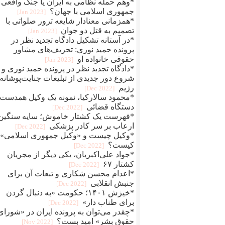
*وهم حمله نظامی به ایران یا جنگ واقعی
جمهوری اسلامی با جهان؟
[2023 Jan]
*همزمانی معنادار شایعه ترور صلواتی با
تصمیم به قتل دو جوان
[2023 Jan]
*در آستانه تشکیل دادگاه تجدید نظر در
پرونده حمید نوری: تحریف‌های مشاور
حقوقی خانواده او
[2023 Jan]
*دادگاه تجدید نظر در پرونده حمید نوری و
شروع دور جدیدی از تبلیغات جنایت‌پوشانه‌
رژیم
[2022 Dec]
*محمود سالارکیا، نمونه یک وکیل همدست
دستگاه قضائی
[2022 Dec]
*فهرست یک کشتار خاموش؛ سایه سنگین
ارعاب بر سر کادر پزشکی
[2022 Dec]
*وکیل چیست و «وکیل جمهوری اسلامی»
کیست؟
[2022 Dec]
*جواد علی‌اکبریان، یکی دیگر از مجریان
کشتار ۶۷
[2022 Dec]
*اعدام محسن شکاری و تبعات آن برای
جنبش انقلابی
[2022 Dec]
*خیزش ۱۴۰۱؛ حکومت «به دنبال گردن
برای طناب دار»
[2022 Dec]
*چقدر می‌توان به پرونده ایران در «شورای
حقوق بشر» امید بست؟
[2022 Nov]