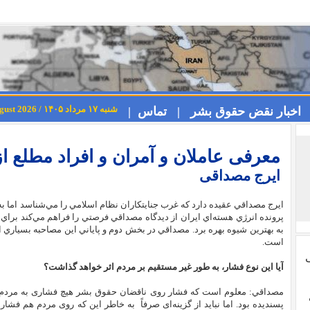
شنبه ۱۷ مرداد ۱۴۰۵ / Saturday 8th August 2026
اخبار نقض حقوق بشر |
تماس |
معرفی عاملان و آمران و افراد مطلع از ا
ایرج مصداقی
ايرج مصداقي عقيده دارد که غرب جنايتكاران نظام اسلامي را مي‌شناسد اما به 
پرونده انرژي هسته‌اي ايران از ديدگاه مصداقي فرصتي را فراهم مي‌كند براي 
است.
ی
آيا اين نوع فشار، به طور غير مستقيم بر مردم اثر خواهد گذاشت؟
مصداقي: معلوم است که فشار روی ناقضان حقوق بشر هیچ فشاری به مردم وا
پسندیده بود. اما نباید از گزینه‌ای صرفاً به خاطر این که روی مردم هم فشار و