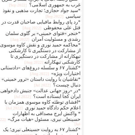
غرب به جمهوری اسلامی؟
[2022 Sep]
*سید جواد حجازی؛ تجارت مذهبی و نفوذ
سیاسی
[2022 Sep]
*رد پای روابط مافيایی صاحبان قدرت در
قتل علی محفوظی
[2022 Aug]
*خنجر «فتوای خمینی» بر گلوی سلمان
رشدی و مسئولیت آمران
[2022 Aug]
*محاکمه حمید نوری و نقش کاوه موسوی؛
از مشارکت در دستگیری تا کارشکنی
تبهکارانه از مشارکت در دستگیری تا
کارشکنی تبهکارانه
[2022 Aug]
*کشتار ۶۷ و سلسله دروغ‌های «دادستانی 
اختیارات ویژه»
[2022 Aug]
*نقاشیان با روایت داستان «ترور خمینی» ب
دنبال چیست؟
[2022 Jul]
*در «روز جهانی عدالت» جنبش دادخواهی
ایران کجا ایستاده است؟
[2022 Jul]
*افشای توطئه کاوه موسوی همزمان با
اعلام حکم دادگاه حمید نوری
[2022 Jul]
* واکنش ایرج مصداقی به اظهارات
حسینعلی نیری، مسئول «هیات مرگ»
022
Jul]
*کشتار ۶۷ به روایت حسینعلی نیری؛ یک