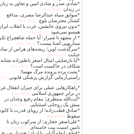
*شادی صدر و شادی امین و تجاوز به زنان
در زندان
[2022 Nov]
*سوابق سیاه عبدالرضا مصری، مدافع
کشتار معترضان بلوچ
[2022 Nov]
*بدون نیروی جانشین، غرب با انقلاب ایران
همسو نمی‌شود
[2022 Nov]
* از مشهد تا شیراز؛ آیا حمله شاهچراغ تکر
سناریویی آشنا نیست؟
[2022 Oct]
*سرگذشت اوین؛ ریشه‌های هراس از نماد
جنایت
[2022 Oct]
*آیا نارضایتی امثال اصغر ناظم‌زاده نشانه
شکاف در حاکمیت است؟
[2022 Oct]
*پشت پرده پرونده مرگ مهسا؛
راستی‌آزمایی گزارش پزشکی قانونی
2022
Oct]
*راهکارهایی عملی برای جبران انفعال غر
در برابر جمهوری اسلامی
[2022 Oct]
*آیت‌الله منتظری؛ مقام رفیع وجدان در
منش یک روحانی استثنایی
[2022 Sep]
*صادق قطب‌زاده؛ از رویای قدرت تا کاب
سقوط
[2022 Sep]
*علی‌اصغر حجازی؛ از سرکوب زنان تا
تامین امنیت بیت خامنه‌ای
[2022 Sep]
*قطع رابطه آلبانی با ایران؛ هشدار صریح