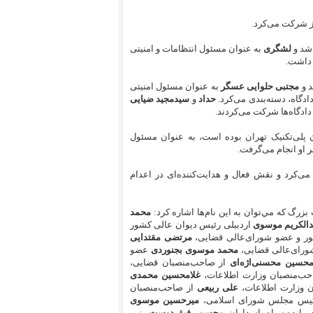
ز شرکت می‌‌کرد.
شد و
لشگری
به عنوان مسئول انتظامات و امنیتی
ت داشت.
د و
مجتبی حلوایی عسگر
به عنوان مسئول امنیتی
دادگاه، دسته‌بندی می‌کرد.
حداد
و
سید‌مجید ضیایی
دادگاه‌ها شرکت می‌کردند.
ن پلی‌تکنیک تهران بوده است، به عنوان مسئول
ر او انجام می‌گرفت.
می‌کرد و نقش فعال و هدایت‌کننده‌ای در اعدام
بزرگ كه مي‌توان به اين نام‌ها اشاره كرد:
محمد
دالکریم موسوی
اردبیلی رئیس دیوان عالی کشور
ر و عضو شورای‌عالی قضایی،
مرتضی مقتدایی
رای‌عالی قضایی،
محمد موسوی بجنوردی
عضو
محسین محسنی‌‌اژه‌ای
از صاحب‌منصبان قضایی،
ب‌منصبان وزارت اطلاعات،
غلامحسین محمدی
 وزارت اطلاعات،
علی ربیعی
از صاحب‌منصبان
یس مجلس شورای اسلامی،
میرحسین موسوی
مانده سپاه‌ پاسداران،
محسن رفیق دوست
وزیر