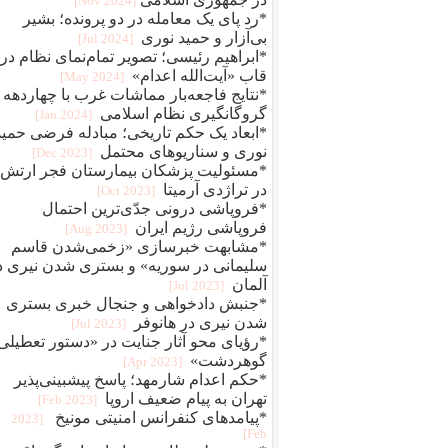
[2024 Nov]
*رد پای یک معامله در دو پرونده؛ بشیر
بی‌آزار و حمید نوری
[2024 Jul]
*ابراهیم رئیسی؛ تصویر تمام‌نمای نظام در
قاب «آیت‌الله اعدام»
[2024 May]
*نتایج فاجعه‌بار مماشات غرب با چهاردهه
گروگانگیری نظام اسلامی
[2024 Jan]
*ابعاد یک حکم تاریخی؛ مبادله فرضی حمید
نوری و سناریوهای محتمل
[2023 Dec]
*مسئولیت پزشکان بیمارستان فجر ارتش
در تراژدی آرمیتا
[2023 Oct]
*فروپاشی درونی جدّی‌ترین احتمال
فروپاشی رژیم ایران
[2023 Aug]
*مشابهت خبرسازی «زخمی‌شدن قاسم
سلیمانی در سوریه» و بستری شدن نیری د
آلمان
[2023 Jul]
*جنبش دادخواهی و جنجال خبری بستری
شدن نیری در هانوفر
[2023 Jul]
*رؤیای محو آثار جنایت در «دستور تعطیلی
گوهردشت»
[2023 Apr]
*حکم اعدام شارمهد؛ پاسخ پیشبینی‌پذیر
تهران به پیام ضعیف اروپا
[2023 Feb]
*پیامدهای کنفرانس امنیتی مونیخ
[2023
Feb]