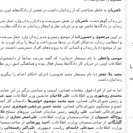
ناصریان
به خاطر شناختی که از زندانیان داشت در بعضی از دادگاه‌های اوین نی
در زندان گوهردشت،
ناصریان
در نقش سرپرست و دادیار زندان وارد عمل می‌
زندان در دادگاه‌ها حاضر بود و بر جریان نقل و انتقال زندانیان به دادگاه نظار
در اوین
مرتضوی
و
حسین‌زاده
از موضع رئیس و مدیر زندان وارد عمل می‌شدن
و انتظامی زندان، به شکار افراد در بندها می‌پرداخت و آن‌ها را برای آوردن به 
نیز از موضع دادیار زندان و کسانی که به پرونده‌های افراد دسترسی داشتند، در 
موسی واعظی
با نام مستعار «زمانی» که گفته می‌شد سابقاً از دانشجویا
اطلاعات اوین، در جریان کار دادگاه‌ها بسیار فعال بوده و هماهنگی امور، زیر نظ
با
مجید ملا جعفر
(با نام مستعار مجید قدوسی) اجرای احکام اعدام را پیگیری 
ه
زندانیان داشت.
اما به غیر از افراد فوق، مقامات قضایی، امنیتی و سیاسی درگیر در این جنایت 
محمدی ری‌شهری
وزیر اطلاعات،
علی‌ فلاحیان
جانشین وزیر اطلاعات،
سید عب
و رئیس شورای‌عالی‌ قضایی،
سید محمد موسوی خوئینی‌ها
دادستان کل کشو
عضو و سخنگوی شورای‌عالی قضایی،
محمد حسن مرعشی شوشتری
عضو شو
شورای‌عالی قضایی،
علی رازینی
رئیس سازمان قضایی نیروهای مسلح،
غلا
روح‌الله حسینیان
از صاحب‌منصبان وزارت اطلاعات،
علی‌اصغر حجازی
از صاح
[2
گلپایگانی
از صاحب‌منصبان وزارت اطلاعات،
احمد پورنجاتی
از صاحب‌منصبان
وزارت اطلاعات،
سیدعلی خامنه‌ای
ریاست جمهوری،
علی‌اکبر رفسنجانی
رئ
نخست وزیر،
محسن رضایی
فرمانده سپاه پاسداران،
علی‌ شمخانی
جانشین فر