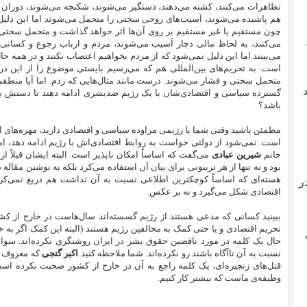
تظاهرات می‌کنند، کشته می‌دهند، دستگیر می‌شوند، شکنجه‌ می‌شوند، دوران 
هم پاشیده‌‌ می‌شوند، آسیب‌های روحی سختی را متحمل می‌شوند اما این دلیل
چون مستقیم یا غیر مستقیم بر روی آن‌ها اثر خواهد گذاشت و متحمل سختی خ
می‌کنند، به لحاظ مالی دچار آسیب می‌شوند، مردم و ارباب رجوع و کسانی 
می‌بینند اما این دلیل نمی‌شود که از مردم بخواهیم اعتصاب نکنند و در همه ح
است. به تحریم‌های بین‌المللی هم که می‌رسیم بایستی موضوع را از این در
متحمل سختی و فشار می‌شوند. درست مانند مثال‌هایی که زدم. اما آیا منطق
گسترده سیاسی و اقتصادی‌شان با یک رژیم ضدبشری ادامه دهند تا دستش بر
باشد؟
مطمئن باشید وقتی شما با رژیمی مراوده سیاسی و اقتصادی دارید، مهره‌های او 
است. نمی‌شود از دولتی خواست به روابط اقتصادی‌اش با رژیم ادامه دهد، ا
خانم
شیرین عبادی
می‌گفت که اساساً‌ امکان ناپذیر است. البته ایشان قبلاً ‌
بود و نه تنها از هر تریبونی برای بیان آن استفاده می‌کرد بلکه به نوشتن مقاله در 
هسته‌ای که اساساً‌ کوچکترین اطلاعی نسبت به آن نداشت هم دریغ نمی‌کر
ر
اقتصادی شکل می‌گیرد و نه بر عکس.
ببینید کسانی که مدعی هستند از رژیم گسسته‌اند سال‌هاست در خارج از کشور
تحریم اقتصادی و یا حتی کمک به مخالفین رژیم هستند (البته این کمک اگر به خ
حال یک کلمه در مورد ناقضین حقوق بشر در ایران روشنگری نکرده‌‌اند. سوابق
نسبت به آن ناآگاه باشند رو نکرده‌اند. شما ملاحظه‌ کنید
اکبر گنجی
که معروف بو
قتل‌های زنجیره‌ای، یک کلمه راجع به آن در خارج از کشور صحبت نکرده است.
وظیفه‌‌ی ماست که بیشتر کار کنیم.