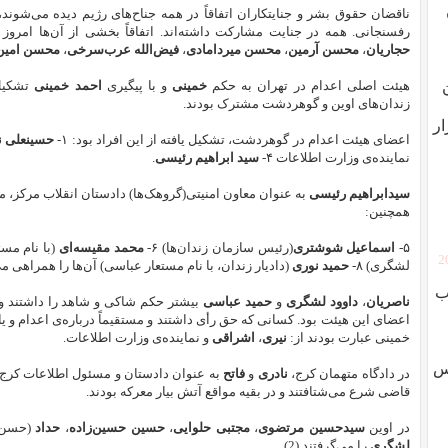
ناقضان حقوق بشر و جنایتکاران اتفاقاً‌ در همه‌ جناح‌های رژیم دیده می‌شوند
رفسنجانی. همه در جنایت مشارکت داشته‌اند. اتفاقاً‌ بخشی از آن‌ها امر
حجاریان
،
محسن آرمین
،
محسن میردامادی
،
فیض‌الله عرب‌سرخی
،
محسن امین‌
هیئت اصلی اعدام در تهران به حکم
خمینی
و با پیگیری
احمد‌ خمینی
تشکیل 
زندان‌های اوین و گوهردشت مشترک بودند.
ار
اعضای هیئت اعدام در گوهردشت، تشکیل یافته از این افراد بود: ۱-
حسینعلی ن
نماینده‌ی وزارت اطلاعات ۴-
سید ابراهیم رئیسی
.
سید‌ابراهیم رئیسی
به عنوان معاون امنیتی(گروهک‌ها) دادستان انقلاب مرکز، 
همچنین:
۵-
اسماعیل شوشتری
(رئیس سازمان زندان‌ها) ۶-
محمد مقیسه‌ای
(با نام مستع
[
لشگری) ۸-
حمید نوری
(دادیار زندان، با نام مستعار عباسی) آن‌ها را همراهی می‌کر
ب
ناصریان
،
داوود لشگری
و
حمید عباسی
بیشتر حکم شاکی و شاهد را داشتند و 
اعضای این هیئت بود. کسانی که حق رأی داشتند و مستقیماً درباره‌ی اعدام و یا 
خمینی عبارت بودند از:
نیری
،
اشراقی
و نماینده‌ی وزارت اطلاعات.
وس
در دادگاه متهمان کرج،
نادری
و
فاتح
به عنوان دادستان و مسئول اطلاعات کرج،
قاضی شرع می‌شتافتند و در بقیه‌ مواقع آتش بیار معرکه بودند.
در اوین
سیدحسین مرتضوی
،
مجتبی حلوایی
،
حسین حسین‌زاده
،
حداد
(حسن 
لشگری
را می‌گرفتند (2).