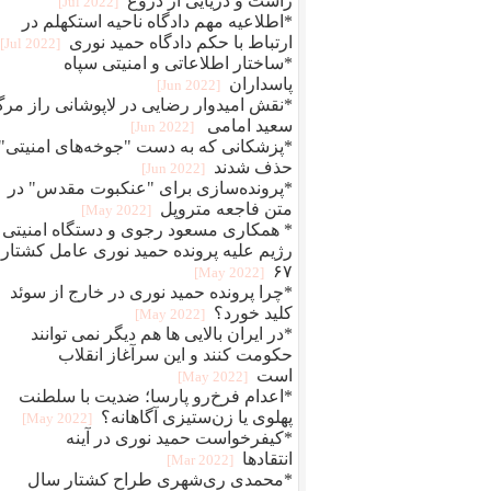
راست و دریایی از دروغ
[2022 Jul]
*اطلاعیه مهم دادگاه ناحیه استکهلم در
ارتباط با حکم دادگاه حمید نوری
[2022 Jul]
*ساختار اطلاعاتی و امنیتی سپاه
پاسداران
[2022 Jun]
*نقش امیدوار رضایی در لاپوشانی راز مر
سعید امامی
[2022 Jun]
*پزشکانی که به دست "جوخه‌های امنیتی"
حذف شدند
[2022 Jun]
*پرونده‌سازی برای "عنکبوت مقدس" در
متن فاجعه متروپل
[2022 May]
* همکاری مسعود رجوی و دستگاه امنیتی
رژیم علیه پرونده حمید نوری عامل کشتار
۶۷
[2022 May]
*چرا پرونده حمید نوری در خارج از سوئد
کلید خورد؟
[2022 May]
*در ایران بالایی ها هم دیگر نمی توانند
حکومت کنند و این سرآغاز انقلاب
است
[2022 May]
*اعدام فرخ‌رو پارسا؛ ضديت با سلطنت
پهلوی يا زن‌ستيزی آگاهانه؟
[2022 May]
*کیفرخواست حمید نوری در آینه
انتقادها
[2022 Mar]
*محمدی‌ ری‌شهری طراح کشتار سال