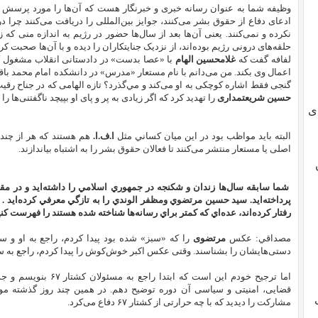
وظیفه شما به عنوان رسانه‌ خبری و خبرنگار هست که آن‌ها را مورد پرسش ق
ادعای دفاع از حقوق بشر می‌کنند، جوایز بین‌المللی را دریافت می‌کنند چ
نکرده‌ و نمی‌کنند. یعنی آن‌ها بعد از سال‌ها حضور در رژیم به اندازه منی که 
حلقه‌‌های درونی رژیم بوده‌اند، از نزدیک جنایتکاران را دیده و با آن‌ها صحبت 
لفافه گفت که
غلامحسین الهام
با «عصا بدست» در دادستانی انقلاب مشغول کا
اعمال وی بکند. من می‌دانم با نام مستعار «مدرس» در دانشکده امام محمد ب
گنجی فقط اشاره‌ کوچکی به او می‌کند و مي‌گذرد؟ تازه الهامی که در جناح ر
حسین شریعتمداری
را تهدید کرد که اگر زیادی به پر و پای او بپیچد ناگفتنی‌ه
ی
البته بايد مواظب بود در این میان كساني مثل
ا.ف.ا.
هم هستند که هر از چند
اصلی یا مستعار منتشر می‌کنند تا فعالان حقوق بشر را به اشتباه بیاندازند.
شما سابقه سال‌ها زندان و شكنجه در جمهوري اسلامي را داشته‌ايد و در مقال
پرداخته‌ايد. سيد حسين مرتضوي ومظفر الوندي را به تازگي معرفي كرده‌ايد . اگر
رفتار كرده‌اند، عده‌اي كه كمتر براي رسانه‌ها شناخته شده‌ هستند را فهرست 
مصداقي: عکس
مرتضوی
را که «سبز» شده بود پیدا کردم، راجع به او و ساب
دستی‌هایشان را بشناسند. وقتی عکس اکبر خوش‌کوش را پیدا کردم، راجع به سوا
اما ترجیح خودم این است ک
قضایی، امنیتی و سیاسی آن دوره توضیح دهم. در همین چند روز گذشته مو
مشارکت را دیدید که با چه حرارتی از کشتار ۶۷ دفاع می‌کرد.