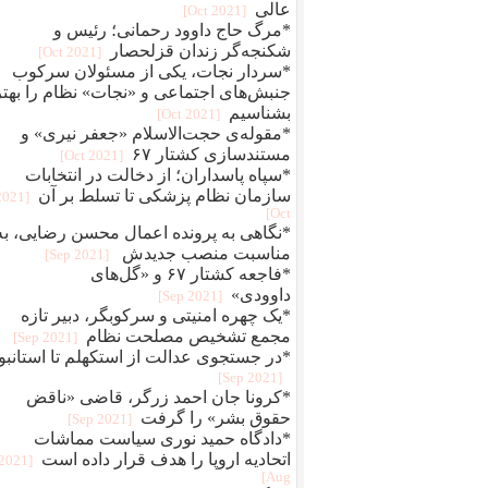
عالی
[2021 Oct]
*مرگ حاج داوود رحمانی؛ رئیس و
شکنجه‌گر زندان قزلحصار
[2021 Oct]
*سردار نجات، یکی از مسئولان سرکوب
جنبش‌های اجتماعی و «نجات» نظام را بهتر
بشناسیم
[2021 Oct]
*مقوله‌ی حجت‌الاسلام «جعفر نیری» و
مستند‌سازی کشتار ۶۷
[2021 Oct]
*سپاه پاسداران؛ از دخالت در انتخابات
سازمان نظام پزشکی تا تسلط بر آن
[2021
Oct]
*نگاهی به پرونده اعمال محسن رضایی، به
مناسبت منصب جدیدش
[2021 Sep]
*فاجعه کشتار ۶۷ و «گل‌های
داوودی»
[2021 Sep]
*یک چهره‌‌ امنیتی و سرکوبگر، دبیر تازه
مجمع تشخیص مصلحت نظام
[2021 Sep]
*در جستجوی عدالت از استکهلم تا استانبو
[2021 Sep]
*کرونا جان احمد زرگر، قاضی «ناقض
حقوق بشر» را گرفت
[2021 Sep]
*دادگاه حمید نوری سیاست مماشات
اتحادیه اروپا را هدف قرار داده است
[2021
Aug]