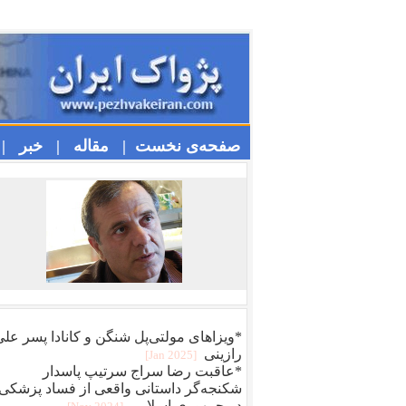
صفحه‌ی نخست |
مقاله |
خبر |
*ویزا‌های مولتی‌پل شنگن و کانادا پسر عل
رازینی
[2025 Jan]
*عاقبت رضا سراج سرتيپ پاسدار
شکنجه‌گر داستانی واقعی از فساد پزشکی
در جمهوری اسلامی