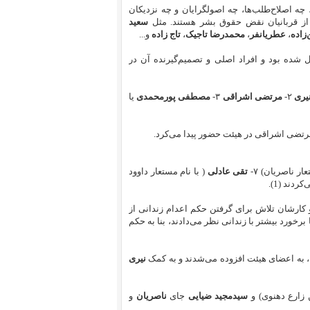
، چه اصلاح‌طلب‌ها، چه اصولگرایان و چه نزدیکان
وز از قربانیان نقض حقوق بشر هستند. مثل
سعید
زاده
،
عطریانفر
،
محمدرضا تاجیک
،
تاج زاده
و...
شده بود و افراد اصلی و تصمیم‌گیرنده‌ آن در
یری
۲-
مرتضی اشراقی
۳-
مصطفی پورمحمدی
یا
مرتضی اشراقی در هیئت حضور پیدا می‌کرد.
ار ناصریان) ۷-
تقی عادلی
( با نام مستعار داوود
دند (1).
کارشان تلاش برای گرفتن حکم اعدام زندانی از
برخورد بیشتر با زندانی نظر می‌دادند، بنا به حکم
 به اعضای هیئت افزوده می‌شدند و به کمک
نیری
زارع دهنوی) و
سیدمجید ضیایی
جای
ناصریان
و