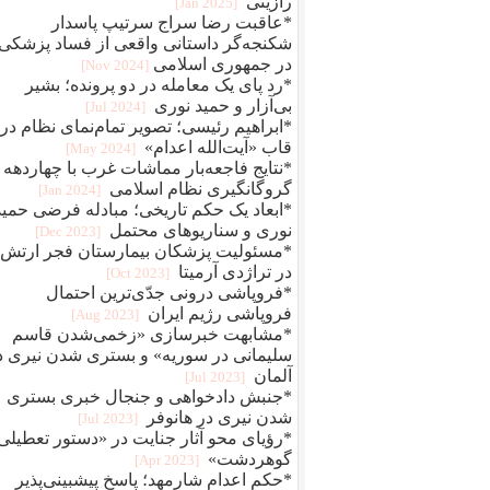
رازینی
[2025 Jan]
*عاقبت رضا سراج سرتيپ پاسدار
شکنجه‌گر داستانی واقعی از فساد پزشکی
در جمهوری اسلامی
[2024 Nov]
*رد پای یک معامله در دو پرونده؛ بشیر
بی‌آزار و حمید نوری
[2024 Jul]
*ابراهیم رئیسی؛ تصویر تمام‌نمای نظام در
قاب «آیت‌الله اعدام»
[2024 May]
*نتایج فاجعه‌بار مماشات غرب با چهاردهه
گروگانگیری نظام اسلامی
[2024 Jan]
*ابعاد یک حکم تاریخی؛ مبادله فرضی حمید
نوری و سناریوهای محتمل
[2023 Dec]
*مسئولیت پزشکان بیمارستان فجر ارتش
در تراژدی آرمیتا
[2023 Oct]
*فروپاشی درونی جدّی‌ترین احتمال
فروپاشی رژیم ایران
[2023 Aug]
*مشابهت خبرسازی «زخمی‌شدن قاسم
سلیمانی در سوریه» و بستری شدن نیری د
آلمان
[2023 Jul]
*جنبش دادخواهی و جنجال خبری بستری
شدن نیری در هانوفر
[2023 Jul]
*رؤیای محو آثار جنایت در «دستور تعطیلی
گوهردشت»
[2023 Apr]
*حکم اعدام شارمهد؛ پاسخ پیشبینی‌پذیر