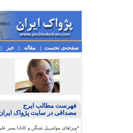
صفحه‌ی نخست |
مقاله |
خبر |
فهرست مطالب ایرج
مصداقی در سایت پژواک ایران
*ویزا‌های مولتی‌پل شنگن و کانادا پسر عل