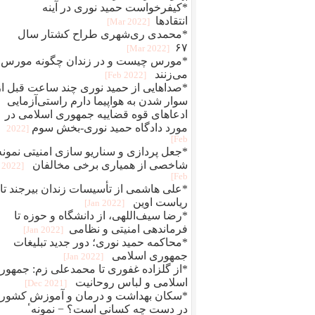
*کیفرخواست حمید نوری در آینه
انتقادها
[2022 Mar]
*محمدی‌ ری‌شهری طراح کشتار سال
۶۷
[2022 Mar]
*مورس چیست و در زندان چگونه مورس
می‌زنند
[2022 Feb]
*صداهایی از حمید نوری چند ساعت قبل از
سوار شدن به هواپیما دارم راستی‌آزمایی
ادعاهای قوه قضاییه جمهوری اسلامی در
مورد دادگاه حمید نوری-بخش سوم
[2022
Feb]
*جعل پردازی و سناريو سازی امنيتی نمونه
شاخصی از همياری برخی مخالفان
[2022
Feb]
*علی هاشمی از تأسیسات زندان بیرجند تا
ریاست اوین
[2022 Jan]
*رضا سیف‌اللهی، از دانشگاه و حوزه تا
فرماندهی امنیتی و نظامی
[2022 Jan]
*محاکمه حميد نوری؛ دور جديد تبلیغات
جمهوری اسلامی
[2022 Jan]
*از گلزاده غفوری تا محمدعلی زم: جمهور
اسلامی و لباس روحانیت
[2021 Dec]
*سکان بهداشت و درمان و آموزش کشور
در دست چه کسانی است؟ − نمونهٴ