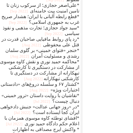
*علی‌اصغر حجازی؛ از سرکوب زنان تا
تامین امنیت بیت خامنه‌ای
[2022 Sep]
*قطع رابطه آلبانی با ایران؛ هشدار صریح
غرب به جمهوری اسلامی؟
[2022 Sep]
*سید جواد حجازی؛ تجارت مذهبی و نفوذ
سیاسی
[2022 Sep]
*رد پای روابط مافيایی صاحبان قدرت در
قتل علی محفوظی
[2022 Aug]
*خنجر «فتوای خمینی» بر گلوی سلمان
رشدی و مسئولیت آمران
[2022 Aug]
*محاکمه حمید نوری و نقش کاوه موسوی؛
از مشارکت در دستگیری تا کارشکنی
تبهکارانه از مشارکت در دستگیری تا
کارشکنی تبهکارانه
[2022 Aug]
*کشتار ۶۷ و سلسله دروغ‌های «دادستانی 
اختیارات ویژه»
[2022 Aug]
*نقاشیان با روایت داستان «ترور خمینی» ب
دنبال چیست؟
[2022 Jul]
*در «روز جهانی عدالت» جنبش دادخواهی
ایران کجا ایستاده است؟
[2022 Jul]
*افشای توطئه کاوه موسوی همزمان با
اعلام حکم دادگاه حمید نوری
[2022 Jul]
* واکنش ایرج مصداقی به اظهارات