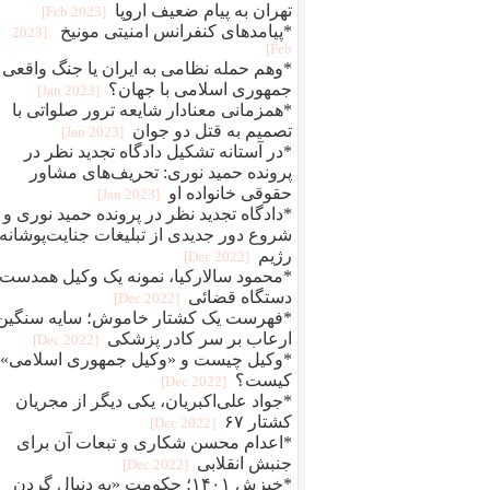
تهران به پیام ضعیف اروپا
[2023 Feb]
*پیامدهای کنفرانس امنیتی مونیخ
[2023
Feb]
*وهم حمله نظامی به ایران یا جنگ واقعی
جمهوری اسلامی با جهان؟
[2023 Jan]
*همزمانی معنادار شایعه ترور صلواتی با
تصمیم به قتل دو جوان
[2023 Jan]
*در آستانه تشکیل دادگاه تجدید نظر در
پرونده حمید نوری: تحریف‌های مشاور
حقوقی خانواده او
[2023 Jan]
*دادگاه تجدید نظر در پرونده حمید نوری و
شروع دور جدیدی از تبلیغات جنایت‌پوشانه‌
رژیم
[2022 Dec]
*محمود سالارکیا، نمونه یک وکیل همدست
دستگاه قضائی
[2022 Dec]
*فهرست یک کشتار خاموش؛ سایه سنگین
ارعاب بر سر کادر پزشکی
[2022 Dec]
*وکیل چیست و «وکیل جمهوری اسلامی»
کیست؟
[2022 Dec]
*جواد علی‌اکبریان، یکی دیگر از مجریان
کشتار ۶۷
[2022 Dec]
*اعدام محسن شکاری و تبعات آن برای
جنبش انقلابی
[2022 Dec]
*خیزش ۱۴۰۱؛ حکومت «به دنبال گردن