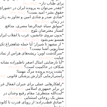
برای طناب دار»
[2022 Dec]
*چقدر می‌توان به پرونده ایران در «شورای
حقوق بشر» امید بست؟
[2022 Nov]
*شادی صدر و شادی امین و تجاوز به زنان
در زندان
[2022 Nov]
*سوابق سیاه عبدالرضا مصری، مدافع
کشتار معترضان بلوچ
[2022 Nov]
*بدون نیروی جانشین، غرب با انقلاب ایران
همسو نمی‌شود
[2022 Nov]
* از مشهد تا شیراز؛ آیا حمله شاهچراغ تکر
سناریویی آشنا نیست؟
[2022 Oct]
*سرگذشت اوین؛ ریشه‌های هراس از نماد
جنایت
[2022 Oct]
*آیا نارضایتی امثال اصغر ناظم‌زاده نشانه
شکاف در حاکمیت است؟
[2022 Oct]
*پشت پرده پرونده مرگ مهسا؛
راستی‌آزمایی گزارش پزشکی قانونی
2022
Oct]
*راهکارهایی عملی برای جبران انفعال غر
در برابر جمهوری اسلامی
[2022 Oct]
*آیت‌الله منتظری؛ مقام رفیع وجدان در
منش یک روحانی استثنایی
[2022 Sep]
*صادق قطب‌زاده؛ از رویای قدرت تا کاب
سقوط
[2022 Sep]