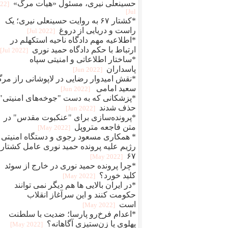
حسینعلی نیری، مسئول «هیات مرگ»
022
Jul]
*کشتار ۶۷ به روایت حسینعلی نیری؛ یک
راست و دریایی از دروغ
[2022 Jul]
*اطلاعیه مهم دادگاه ناحیه استکهلم در
ارتباط با حکم دادگاه حمید نوری
[2022 Jul]
*ساختار اطلاعاتی و امنیتی سپاه
پاسداران
[2022 Jun]
*نقش امیدوار رضایی در لاپوشانی راز مر
سعید امامی
[2022 Jun]
*پزشکانی که به دست "جوخه‌های امنیتی"
حذف شدند
[2022 Jun]
*پرونده‌سازی برای "عنکبوت مقدس" در
متن فاجعه متروپل
[2022 May]
* همکاری مسعود رجوی و دستگاه امنیتی
رژیم علیه پرونده حمید نوری عامل کشتار
۶۷
[2022 May]
*چرا پرونده حمید نوری در خارج از سوئد
کلید خورد؟
[2022 May]
*در ایران بالایی ها هم دیگر نمی توانند
حکومت کنند و این سرآغاز انقلاب
است
[2022 May]
*اعدام فرخ‌رو پارسا؛ ضديت با سلطنت
پهلوی يا زن‌ستيزی آگاهانه؟
[2022 May]