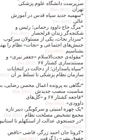
سرپرست دانشگاه علوم پزشکی
تهران
[2021 Nov]
*سهمیه جدید سپاه قدس در آموزش
عالی
[2021 Oct]
*مرگ حاج داوود رحمانی؛ رئیس و
شکنجه‌گر زندان قزلحصار
[2021 Oct]
*سردار نجات، یکی از مسئولان سرکوب
جنبش‌های اجتماعی و «نجات» نظام را بهتر
بشناسیم
[2021 Oct]
*مقوله‌ی حجت‌الاسلام «جعفر نیری» و
مستند‌سازی کشتار ۶۷
[2021 Oct]
*سپاه پاسداران؛ از دخالت در انتخابات
سازمان نظام پزشکی تا تسلط بر آن
[2021
Oct]
*نگاهی به پرونده اعمال محسن رضایی، به
مناسبت منصب جدیدش
[2021 Sep]
*فاجعه کشتار ۶۷ و «گل‌های
داوودی»
[2021 Sep]
*یک چهره‌‌ امنیتی و سرکوبگر، دبیر تازه
مجمع تشخیص مصلحت نظام
[2021 Sep]
*در جستجوی عدالت از استکهلم تا استانبو
[2021 Sep]
*کرونا جان احمد زرگر، قاضی «ناقض
حقوق بشر» را گرفت
[2021 Sep]