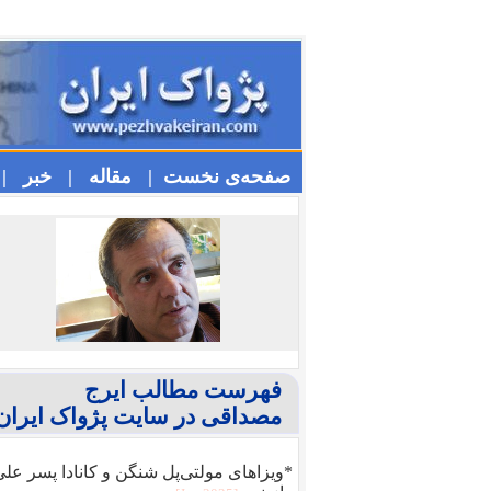
صفحه‌ی نخست |
مقاله |
خبر |
فهرست مطالب ایرج
مصداقی در سایت پژواک ایران
*ویزا‌های مولتی‌پل شنگن و کانادا پسر عل