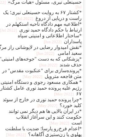
حسینعلی نیری، مسئول «هیات مرگ»
022
Jul]
*کشتار ۶۷ به روایت حسینعلی نیری؛ یک
راست و دریایی از دروغ
[2022 Jul]
*اطلاعیه مهم دادگاه ناحیه استکهلم در
ارتباط با حکم دادگاه حمید نوری
[2022 Jul]
*ساختار اطلاعاتی و امنیتی سپاه
پاسداران
[2022 Jun]
*نقش امیدوار رضایی در لاپوشانی راز مر
سعید امامی
[2022 Jun]
*پزشکانی که به دست "جوخه‌های امنیتی"
حذف شدند
[2022 Jun]
*پرونده‌سازی برای "عنکبوت مقدس" در
متن فاجعه متروپل
[2022 May]
* همکاری مسعود رجوی و دستگاه امنیتی
رژیم علیه پرونده حمید نوری عامل کشتار
۶۷
[2022 May]
*چرا پرونده حمید نوری در خارج از سوئد
کلید خورد؟
[2022 May]
*در ایران بالایی ها هم دیگر نمی توانند
حکومت کنند و این سرآغاز انقلاب
است
[2022 May]
*اعدام فرخ‌رو پارسا؛ ضديت با سلطنت
پهلوی يا زن‌ستيزی آگاهانه؟
[2022 May]