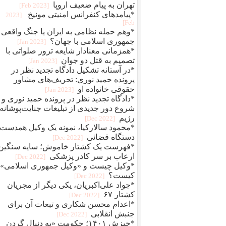
تهران به پیام ضعیف اروپا
[2023 Feb]
*پیامدهای کنفرانس امنیتی مونیخ
[2023
Feb]
*وهم حمله نظامی به ایران یا جنگ واقعی
جمهوری اسلامی با جهان؟
[2023 Jan]
*همزمانی معنادار شایعه ترور صلواتی با
تصمیم به قتل دو جوان
[2023 Jan]
*در آستانه تشکیل دادگاه تجدید نظر در
پرونده حمید نوری: تحریف‌های مشاور
حقوقی خانواده او
[2023 Jan]
*دادگاه تجدید نظر در پرونده حمید نوری و
شروع دور جدیدی از تبلیغات جنایت‌پوشانه‌
رژیم
[2022 Dec]
*محمود سالارکیا، نمونه یک وکیل همدست
دستگاه قضائی
[2022 Dec]
*فهرست یک کشتار خاموش؛ سایه سنگین
ارعاب بر سر کادر پزشکی
[2022 Dec]
*وکیل چیست و «وکیل جمهوری اسلامی»
کیست؟
[2022 Dec]
*جواد علی‌اکبریان، یکی دیگر از مجریان
کشتار ۶۷
[2022 Dec]
*اعدام محسن شکاری و تبعات آن برای
جنبش انقلابی
[2022 Dec]
*خیزش ۱۴۰۱؛ حکومت «به دنبال گردن