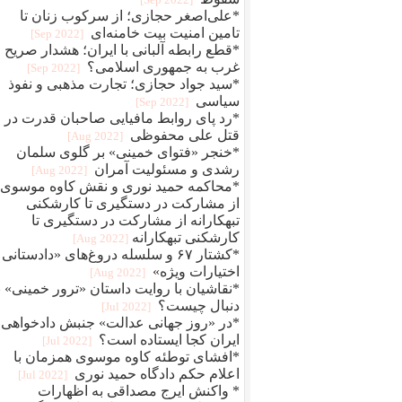
*علی‌اصغر حجازی؛ از سرکوب زنان تا
تامین امنیت بیت خامنه‌ای
[2022 Sep]
*قطع رابطه آلبانی با ایران؛ هشدار صریح
غرب به جمهوری اسلامی؟
[2022 Sep]
*سید جواد حجازی؛ تجارت مذهبی و نفوذ
سیاسی
[2022 Sep]
*رد پای روابط مافيایی صاحبان قدرت در
قتل علی محفوظی
[2022 Aug]
*خنجر «فتوای خمینی» بر گلوی سلمان
رشدی و مسئولیت آمران
[2022 Aug]
*محاکمه حمید نوری و نقش کاوه موسوی؛
از مشارکت در دستگیری تا کارشکنی
تبهکارانه از مشارکت در دستگیری تا
کارشکنی تبهکارانه
[2022 Aug]
*کشتار ۶۷ و سلسله دروغ‌های «دادستانی 
اختیارات ویژه»
[2022 Aug]
*نقاشیان با روایت داستان «ترور خمینی» ب
دنبال چیست؟
[2022 Jul]
*در «روز جهانی عدالت» جنبش دادخواهی
ایران کجا ایستاده است؟
[2022 Jul]
*افشای توطئه کاوه موسوی همزمان با
اعلام حکم دادگاه حمید نوری
[2022 Jul]
* واکنش ایرج مصداقی به اظهارات