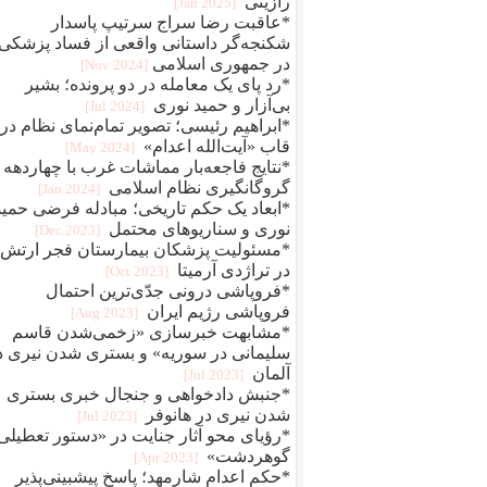
رازینی
[2025 Jan]
*عاقبت رضا سراج سرتيپ پاسدار
شکنجه‌گر داستانی واقعی از فساد پزشکی
در جمهوری اسلامی
[2024 Nov]
*رد پای یک معامله در دو پرونده؛ بشیر
بی‌آزار و حمید نوری
[2024 Jul]
*ابراهیم رئیسی؛ تصویر تمام‌نمای نظام در
قاب «آیت‌الله اعدام»
[2024 May]
*نتایج فاجعه‌بار مماشات غرب با چهاردهه
گروگانگیری نظام اسلامی
[2024 Jan]
*ابعاد یک حکم تاریخی؛ مبادله فرضی حمید
نوری و سناریوهای محتمل
[2023 Dec]
*مسئولیت پزشکان بیمارستان فجر ارتش
در تراژدی آرمیتا
[2023 Oct]
*فروپاشی درونی جدّی‌ترین احتمال
فروپاشی رژیم ایران
[2023 Aug]
*مشابهت خبرسازی «زخمی‌شدن قاسم
سلیمانی در سوریه» و بستری شدن نیری د
آلمان
[2023 Jul]
*جنبش دادخواهی و جنجال خبری بستری
شدن نیری در هانوفر
[2023 Jul]
*رؤیای محو آثار جنایت در «دستور تعطیلی
گوهردشت»
[2023 Apr]
*حکم اعدام شارمهد؛ پاسخ پیشبینی‌پذیر