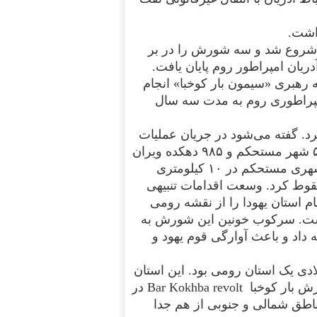
داشت.
 امپراطوری رم که از سال ۶۵ میلادی شروع شد و سه شورش را در بر
ن توسط آدریان امپراطور روم پایان یافت.
 گسترده یهودی ضد هلنی و ضد رومی در سال ۱۳۲ به رهبری «سیمون بار کوخبا» انجام
مپراطوری روم به مدت سه سال
. گفته‌ می‌شود در جریان عملیات
نظامی رومی‌ها در یهودا حدود ۵۸۰ هزار یهودی کشته، ۵۰ شهر مستحکم و ۹۸۵ دهکده ویران
و تعداد نامعلومی از مردم به بردگی گرفته شدند. بیتار، شهری مستحکم در ۱۰ کیلومتری
وط کرد. وسعت اقدامات تنبیهی
م استان یهودا را از نقشه رومی
م آن را سوریه پالستینا Syria Palaestina گذاشت. سرکوب خونین این شورش به
داد و باعث آوارگی قوم یهود و
لستینا بین سال های ۱۳۵ میلادی تا حدود ۳۹۰ میلادی یک استان رومی بود. این استان
با ادغام روم سوریه و روم یهودیه و به دنبال شکست شورش بار کوخبا Bar Kokhba revolt در
میلادی تأسیس شد. اندکی پس از سال ۱۹۳، مناطق شمالی و جنوبی از هم جدا