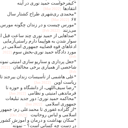
*کیفرخواست حمید نوری در آینه
انتقادها
[2022 Mar]
*محمدی‌ ری‌شهری طراح کشتار سال
۶۷
[2022 Mar]
*مورس چیست و در زندان چگونه مورس
می‌زنند
[2022 Feb]
*صداهایی از حمید نوری چند ساعت قبل از
سوار شدن به هواپیما دارم راستی‌آزمایی
ادعاهای قوه قضاییه جمهوری اسلامی در
مورد دادگاه حمید نوری-بخش سوم
[2022
Feb]
*جعل پردازی و سناريو سازی امنيتی نمونه
شاخصی از همياری برخی مخالفان
[2022
Feb]
*علی هاشمی از تأسیسات زندان بیرجند تا
ریاست اوین
[2022 Jan]
*رضا سیف‌اللهی، از دانشگاه و حوزه تا
فرماندهی امنیتی و نظامی
[2022 Jan]
*محاکمه حميد نوری؛ دور جديد تبلیغات
جمهوری اسلامی
[2022 Jan]
*از گلزاده غفوری تا محمدعلی زم: جمهور
اسلامی و لباس روحانیت
[2021 Dec]
*سکان بهداشت و درمان و آموزش کشور
در دست چه کسانی است؟ − نمونهٴ