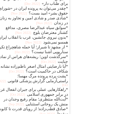
برای طناب دار»
[2022 Dec]
*چقدر می‌توان به پرونده ایران در «شورای
حقوق بشر» امید بست؟
[2022 Nov]
*شادی صدر و شادی امین و تجاوز به زنان
در زندان
[2022 Nov]
*سوابق سیاه عبدالرضا مصری، مدافع
کشتار معترضان بلوچ
[2022 Nov]
*بدون نیروی جانشین، غرب با انقلاب ایران
همسو نمی‌شود
[2022 Nov]
* از مشهد تا شیراز؛ آیا حمله شاهچراغ تکر
سناریویی آشنا نیست؟
[2022 Oct]
*سرگذشت اوین؛ ریشه‌های هراس از نماد
جنایت
[2022 Oct]
*آیا نارضایتی امثال اصغر ناظم‌زاده نشانه
شکاف در حاکمیت است؟
[2022 Oct]
*پشت پرده پرونده مرگ مهسا؛
راستی‌آزمایی گزارش پزشکی قانونی
2022
Oct]
*راهکارهایی عملی برای جبران انفعال غر
در برابر جمهوری اسلامی
[2022 Oct]
*آیت‌الله منتظری؛ مقام رفیع وجدان در
منش یک روحانی استثنایی
[2022 Sep]
*صادق قطب‌زاده؛ از رویای قدرت تا کاب
سقوط
[2022 Sep]