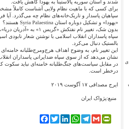
شدند و استان سوریه پالاستینا به یهودا کاهش یافت.
برای کسی که با ماهیت نظام ولایی آشناست کاملاً مشخ
سپاهیان پاسدار و تاریک‌خانه‌های نظام چه می‌گذرد. آیا فر
«یهودا» و تشکیل دوباره استان Syria Palaestina هستند؟
بدون شک، تغییر نام نفتکش «گری
سپاه پاسداران انقلاب اسلامی با نوشتن شعار نابودی اس
بالستیک دنبال می‌کرد.
این تغییر نام، به وضوح اهداف هرج‌ومرج‌طلبانه‌ خامنه‌ای و
نشان می‌دهد که از سوی سپاه ضد‌ایرانی پاسداران انقلا
ی
در مقابل سیاست‌های جنگ‌طلبانه خامنه‌ای نباید سکوت کر
درخطر است.
ایرج مصداقی ۱۷ آگوست ۲۰۱۹
منبع:پژواک ایران
Facebook
Twitter
LinkedIn
WhatsApp
Telegram
PrintFriendly
Gmail