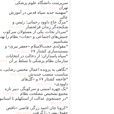
سرپرست دانشگاه علوم پزشکی
تهران
[2021 Nov]
*سهمیه جدید سپاه قدس در آموزش
عالی
[2021 Oct]
*مرگ حاج داوود رحمانی؛ رئیس و
شکنجه‌گر زندان قزلحصار
[2021 Oct]
*سردار نجات، یکی از مسئولان سرکوب
جنبش‌های اجتماعی و «نجات» نظام را بهتر
بشناسیم
[2021 Oct]
*مقوله‌ی حجت‌الاسلام «جعفر نیری» و
مستند‌سازی کشتار ۶۷
[2021 Oct]
*سپاه پاسداران؛ از دخالت در انتخابات
سازمان نظام پزشکی تا تسلط بر آن
[2021
Oct]
*نگاهی به پرونده اعمال محسن رضایی، به
مناسبت منصب جدیدش
[2021 Sep]
*فاجعه کشتار ۶۷ و «گل‌های
داوودی»
[2021 Sep]
*یک چهره‌‌ امنیتی و سرکوبگر، دبیر تازه
مجمع تشخیص مصلحت نظام
[2021 Sep]
*در جستجوی عدالت از استکهلم تا استانبو
[2021 Sep]
*کرونا جان احمد زرگر، قاضی «ناقض
حقوق بشر» را گرفت
[2021 Sep]