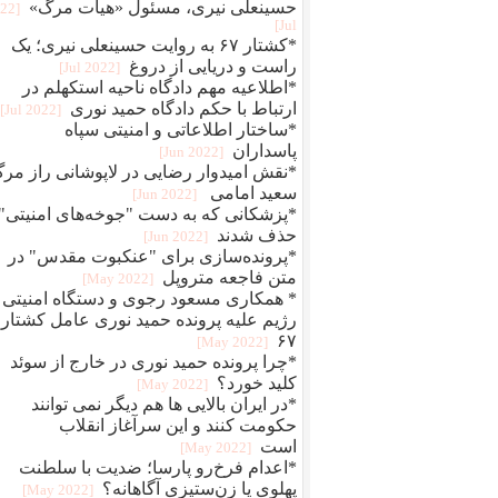
حسینعلی نیری، مسئول «هیات مرگ»
022
Jul]
*کشتار ۶۷ به روایت حسینعلی نیری؛ یک
راست و دریایی از دروغ
[2022 Jul]
*اطلاعیه مهم دادگاه ناحیه استکهلم در
ارتباط با حکم دادگاه حمید نوری
[2022 Jul]
*ساختار اطلاعاتی و امنیتی سپاه
پاسداران
[2022 Jun]
*نقش امیدوار رضایی در لاپوشانی راز مر
سعید امامی
[2022 Jun]
*پزشکانی که به دست "جوخه‌های امنیتی"
حذف شدند
[2022 Jun]
*پرونده‌سازی برای "عنکبوت مقدس" در
متن فاجعه متروپل
[2022 May]
* همکاری مسعود رجوی و دستگاه امنیتی
رژیم علیه پرونده حمید نوری عامل کشتار
۶۷
[2022 May]
*چرا پرونده حمید نوری در خارج از سوئد
کلید خورد؟
[2022 May]
*در ایران بالایی ها هم دیگر نمی توانند
حکومت کنند و این سرآغاز انقلاب
است
[2022 May]
*اعدام فرخ‌رو پارسا؛ ضديت با سلطنت
پهلوی يا زن‌ستيزی آگاهانه؟
[2022 May]