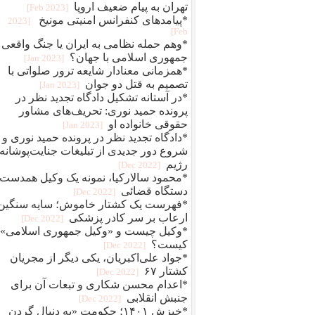
تهران به پیام ضعیف اروپا
[2023 Feb]
*پیامدهای کنفرانس امنیتی مونیخ
[2023
Feb]
*وهم حمله نظامی به ایران یا جنگ واقعی
جمهوری اسلامی با جهان؟
[2023 Jan]
*همزمانی معنادار شایعه ترور صلواتی با
تصمیم به قتل دو جوان
[2023 Jan]
*در آستانه تشکیل دادگاه تجدید نظر در
پرونده حمید نوری: تحریف‌های مشاور
حقوقی خانواده او
[2023 Jan]
*دادگاه تجدید نظر در پرونده حمید نوری و
شروع دور جدیدی از تبلیغات جنایت‌پوشانه‌
رژیم
[2022 Dec]
*محمود سالارکیا، نمونه یک وکیل همدست
دستگاه قضائی
[2022 Dec]
*فهرست یک کشتار خاموش؛ سایه سنگین
ارعاب بر سر کادر پزشکی
[2022 Dec]
*وکیل چیست و «وکیل جمهوری اسلامی»
کیست؟
[2022 Dec]
*جواد علی‌اکبریان، یکی دیگر از مجریان
کشتار ۶۷
[2022 Dec]
*اعدام محسن شکاری و تبعات آن برای
جنبش انقلابی
[2022 Dec]
*خیزش ۱۴۰۱؛ حکومت «به دنبال گردن