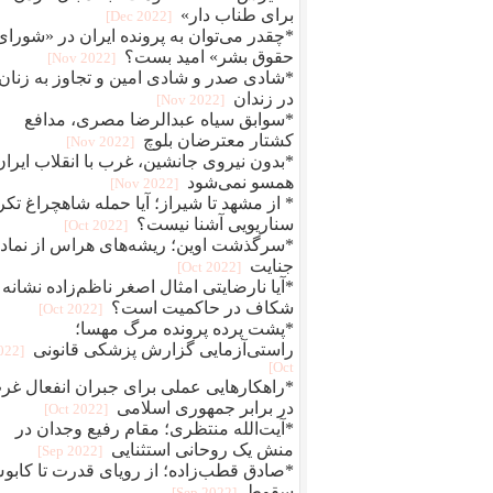
برای طناب دار»
[2022 Dec]
*چقدر می‌توان به پرونده ایران در «شورای
حقوق بشر» امید بست؟
[2022 Nov]
*شادی صدر و شادی امین و تجاوز به زنان
در زندان
[2022 Nov]
*سوابق سیاه عبدالرضا مصری، مدافع
کشتار معترضان بلوچ
[2022 Nov]
*بدون نیروی جانشین، غرب با انقلاب ایران
همسو نمی‌شود
[2022 Nov]
* از مشهد تا شیراز؛ آیا حمله شاهچراغ تکر
سناریویی آشنا نیست؟
[2022 Oct]
*سرگذشت اوین؛ ریشه‌های هراس از نماد
جنایت
[2022 Oct]
*آیا نارضایتی امثال اصغر ناظم‌زاده نشانه
شکاف در حاکمیت است؟
[2022 Oct]
*پشت پرده پرونده مرگ مهسا؛
راستی‌آزمایی گزارش پزشکی قانونی
2022
Oct]
*راهکارهایی عملی برای جبران انفعال غر
در برابر جمهوری اسلامی
[2022 Oct]
*آیت‌الله منتظری؛ مقام رفیع وجدان در
منش یک روحانی استثنایی
[2022 Sep]
*صادق قطب‌زاده؛ از رویای قدرت تا کاب
سقوط
[2022 Sep]