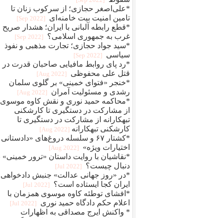
*علی‌اصغر حجازی؛ از سرکوب زنان تا
تامین امنیت بیت خامنه‌ای
[2022 Sep]
*قطع رابطه آلبانی با ایران؛ هشدار صریح
غرب به جمهوری اسلامی؟
[2022 Sep]
*سید جواد حجازی؛ تجارت مذهبی و نفوذ
سیاسی
[2022 Sep]
*رد پای روابط مافيایی صاحبان قدرت در
قتل علی محفوظی
[2022 Aug]
*خنجر «فتوای خمینی» بر گلوی سلمان
رشدی و مسئولیت آمران
[2022 Aug]
*محاکمه حمید نوری و نقش کاوه موسوی؛
از مشارکت در دستگیری تا کارشکنی
تبهکارانه از مشارکت در دستگیری تا
کارشکنی تبهکارانه
[2022 Aug]
*کشتار ۶۷ و سلسله دروغ‌های «دادستانی 
اختیارات ویژه»
[2022 Aug]
*نقاشیان با روایت داستان «ترور خمینی» ب
دنبال چیست؟
[2022 Jul]
*در «روز جهانی عدالت» جنبش دادخواهی
ایران کجا ایستاده است؟
[2022 Jul]
*افشای توطئه کاوه موسوی همزمان با
اعلام حکم دادگاه حمید نوری
[2022 Jul]
* واکنش ایرج مصداقی به اظهارات