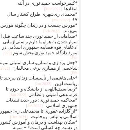
*کیفرخواست حمید نوری در آینه
انتقادها
[2022 Mar]
*محمدی‌ ری‌شهری طراح کشتار سال
۶۷
[2022 Mar]
*مورس چیست و در زندان چگونه مورس
می‌زنند
[2022 Feb]
*صداهایی از حمید نوری چند ساعت قبل از
سوار شدن به هواپیما دارم راستی‌آزمایی
ادعاهای قوه قضاییه جمهوری اسلامی در
مورد دادگاه حمید نوری-بخش سوم
[2022
Feb]
*جعل پردازی و سناريو سازی امنيتی نمونه
شاخصی از همياری برخی مخالفان
[2022
Feb]
*علی هاشمی از تأسیسات زندان بیرجند تا
ریاست اوین
[2022 Jan]
*رضا سیف‌اللهی، از دانشگاه و حوزه تا
فرماندهی امنیتی و نظامی
[2022 Jan]
*محاکمه حميد نوری؛ دور جديد تبلیغات
جمهوری اسلامی
[2022 Jan]
*از گلزاده غفوری تا محمدعلی زم: جمهور
اسلامی و لباس روحانیت
[2021 Dec]
*سکان بهداشت و درمان و آموزش کشور
در دست چه کسانی است؟ − نمونهٴ