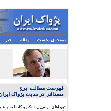
صفحه‌ی نخست |
مقاله |
خبر |
فهرست مطالب ایرج
مصداقی در سایت پژواک ایران
*ویزا‌های مولتی‌پل شنگن و کانادا پسر عل