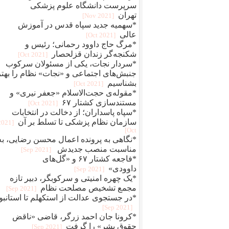
سرپرست دانشگاه علوم پزشکی
تهران
[2021 Nov]
*سهمیه جدید سپاه قدس در آموزش
عالی
[2021 Oct]
*مرگ حاج داوود رحمانی؛ رئیس و
شکنجه‌گر زندان قزلحصار
[2021 Oct]
*سردار نجات، یکی از مسئولان سرکوب
جنبش‌های اجتماعی و «نجات» نظام را بهتر
بشناسیم
[2021 Oct]
*مقوله‌ی حجت‌الاسلام «جعفر نیری» و
مستند‌سازی کشتار ۶۷
[2021 Oct]
*سپاه پاسداران؛ از دخالت در انتخابات
سازمان نظام پزشکی تا تسلط بر آن
[2021
Oct]
*نگاهی به پرونده اعمال محسن رضایی، به
مناسبت منصب جدیدش
[2021 Sep]
*فاجعه کشتار ۶۷ و «گل‌های
داوودی»
[2021 Sep]
*یک چهره‌‌ امنیتی و سرکوبگر، دبیر تازه
مجمع تشخیص مصلحت نظام
[2021 Sep]
*در جستجوی عدالت از استکهلم تا استانبو
[2021 Sep]
*کرونا جان احمد زرگر، قاضی «ناقض
حقوق بشر» را گرفت
[2021 Sep]