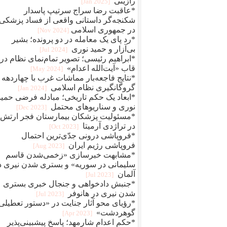
رازینی
[2025 Jan]
*عاقبت رضا سراج سرتيپ پاسدار
شکنجه‌گر داستانی واقعی از فساد پزشکی
در جمهوری اسلامی
[2024 Nov]
*رد پای یک معامله در دو پرونده؛ بشیر
بی‌آزار و حمید نوری
[2024 Jul]
*ابراهیم رئیسی؛ تصویر تمام‌نمای نظام در
قاب «آیت‌الله اعدام»
[2024 May]
*نتایج فاجعه‌بار مماشات غرب با چهاردهه
گروگانگیری نظام اسلامی
[2024 Jan]
*ابعاد یک حکم تاریخی؛ مبادله فرضی حمید
نوری و سناریوهای محتمل
[2023 Dec]
*مسئولیت پزشکان بیمارستان فجر ارتش
در تراژدی آرمیتا
[2023 Oct]
*فروپاشی درونی جدّی‌ترین احتمال
فروپاشی رژیم ایران
[2023 Aug]
*مشابهت خبرسازی «زخمی‌شدن قاسم
سلیمانی در سوریه» و بستری شدن نیری د
آلمان
[2023 Jul]
*جنبش دادخواهی و جنجال خبری بستری
شدن نیری در هانوفر
[2023 Jul]
*رؤیای محو آثار جنایت در «دستور تعطیلی
گوهردشت»
[2023 Apr]
*حکم اعدام شارمهد؛ پاسخ پیشبینی‌پذیر