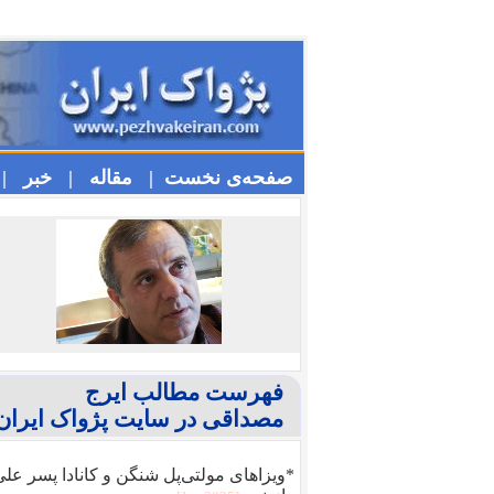
صفحه‌ی نخست |
مقاله |
خبر |
فهرست مطالب ایرج
مصداقی در سایت پژواک ایران
*ویزا‌های مولتی‌پل شنگن و کانادا پسر عل