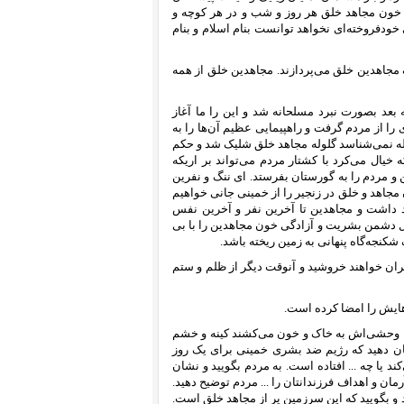
 خون مجاهد خلق هر روز و شب و در هر کوچه و
خودفروخته‌ای نخواهد توانست بنام اسلام و بنام
ک مجاهدین خلق می‌پردازند. مجاهدین خلق از همه
بین ما و رژیم خونخوار خمینی می‌باشد و از ۳۰ خرداد به بعد بصورت نبرد مسلحانه شد و این را ما آغاز
 را از مردم گرفت و راهپیمایی عظیم آن‌ها را به
وله نمی‌شناسد گلوله مجاهد خلق شلیک شد و حکم
یال می‌کرد با کشتار مردم می‌تواند بر اریکه
و مردم را به گورستان بفرستد. ای ننگ و نفرین
 مجاهد و خلق در زنجیر را از خمینی جانی خواهیم
د داشت و مجاهدین تا آخرین نفر و آخرین نفس
ل دشمن بشریت و ‌آزادگی خون مجاهدین را با بی
کنجه‌گاه پنهانی به زمین ریخته باشد.
ان خواهند خروشید و آنوقت دیگر از ظلم و ستم
‌هایش را امضا کرده است.
ان وحشی‌اش به خاک و خون می‌کشند کینه و خشم
 نشان دهید که رژیم ضد بشری خمینی برای یک روز
ند یا چه ... افتاده است. به مردم بگویید و نشان
ن و اهداف فرزندانتان را ... مردم توضیح دهید.
 و بگویید که این سرزمین پر از مجاهد خلق است.