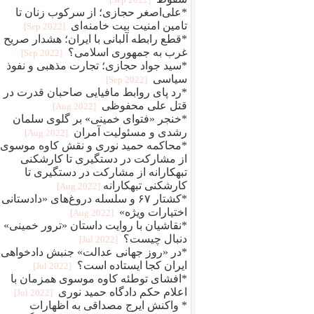
*علی‌اصغر حجازی؛ از سرکوب زنان تا
تامین امنیت بیت خامنه‌ای
[2022 Sep]
*قطع رابطه آلبانی با ایران؛ هشدار صریح
غرب به جمهوری اسلامی؟
[2022 Sep]
*سید جواد حجازی؛ تجارت مذهبی و نفوذ
سیاسی
[2022 Sep]
*رد پای روابط مافيایی صاحبان قدرت در
قتل علی محفوظی
[2022 Aug]
*خنجر «فتوای خمینی» بر گلوی سلمان
رشدی و مسئولیت آمران
[2022 Aug]
*محاکمه حمید نوری و نقش کاوه موسوی؛
از مشارکت در دستگیری تا کارشکنی
تبهکارانه از مشارکت در دستگیری تا
کارشکنی تبهکارانه
[2022 Aug]
*کشتار ۶۷ و سلسله دروغ‌های «دادستانی 
اختیارات ویژه»
[2022 Aug]
*نقاشیان با روایت داستان «ترور خمینی» ب
دنبال چیست؟
[2022 Jul]
*در «روز جهانی عدالت» جنبش دادخواهی
ایران کجا ایستاده است؟
[2022 Jul]
*افشای توطئه کاوه موسوی همزمان با
اعلام حکم دادگاه حمید نوری
[2022 Jul]
* واکنش ایرج مصداقی به اظهارات