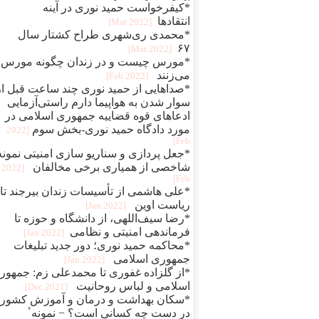
*کیفرخواست حمید نوری در آینه
انتقادها
[2022 Mar]
*محمدی‌ ری‌شهری طراح کشتار سال
۶۷
[2022 Mar]
*مورس چیست و در زندان چگونه مورس
می‌زنند
[2022 Feb]
*صداهایی از حمید نوری چند ساعت قبل از
سوار شدن به هواپیما دارم راستی‌آزمایی
ادعاهای قوه قضاییه جمهوری اسلامی در
مورد دادگاه حمید نوری-بخش سوم
[2022
Feb]
*جعل پردازی و سناريو سازی امنيتی نمونه
شاخصی از همياری برخی مخالفان
[2022
Feb]
*علی هاشمی از تأسیسات زندان بیرجند تا
ریاست اوین
[2022 Jan]
*رضا سیف‌اللهی، از دانشگاه و حوزه تا
فرماندهی امنیتی و نظامی
[2022 Jan]
*محاکمه حميد نوری؛ دور جديد تبلیغات
جمهوری اسلامی
[2022 Jan]
*از گلزاده غفوری تا محمدعلی زم: جمهور
اسلامی و لباس روحانیت
[2021 Dec]
*سکان بهداشت و درمان و آموزش کشور
در دست چه کسانی است؟ − نمونهٴ