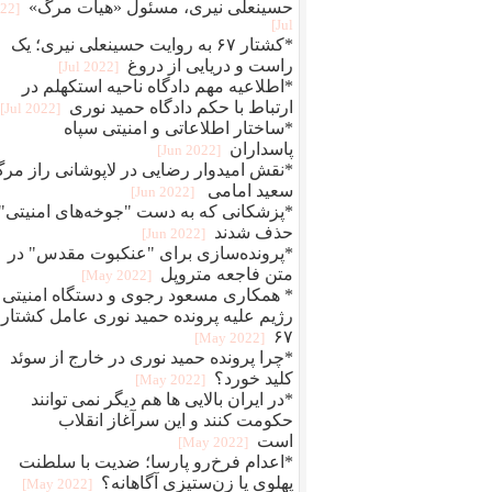
حسینعلی نیری، مسئول «هیات مرگ»
022
Jul]
*کشتار ۶۷ به روایت حسینعلی نیری؛ یک
راست و دریایی از دروغ
[2022 Jul]
*اطلاعیه مهم دادگاه ناحیه استکهلم در
ارتباط با حکم دادگاه حمید نوری
[2022 Jul]
*ساختار اطلاعاتی و امنیتی سپاه
پاسداران
[2022 Jun]
*نقش امیدوار رضایی در لاپوشانی راز مر
سعید امامی
[2022 Jun]
*پزشکانی که به دست "جوخه‌های امنیتی"
حذف شدند
[2022 Jun]
*پرونده‌سازی برای "عنکبوت مقدس" در
متن فاجعه متروپل
[2022 May]
* همکاری مسعود رجوی و دستگاه امنیتی
رژیم علیه پرونده حمید نوری عامل کشتار
۶۷
[2022 May]
*چرا پرونده حمید نوری در خارج از سوئد
کلید خورد؟
[2022 May]
*در ایران بالایی ها هم دیگر نمی توانند
حکومت کنند و این سرآغاز انقلاب
است
[2022 May]
*اعدام فرخ‌رو پارسا؛ ضديت با سلطنت
پهلوی يا زن‌ستيزی آگاهانه؟
[2022 May]