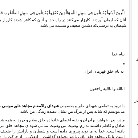
الَّذِينَ آمَنُواْ يُقَاتِلُونَ فِي سَبِيلِ اللّهِ وَالَّذِينَ كَفَرُواْ يُقَاتِلُونَ فِي سَبِيلِ الطَّاغُوتِ فَقَا
آنان که ایمان آوردند، کارزار می‌کنند در راه خدا و آنان که کافر شدند کارزار
شیطان به درستی‌که دشمن ضعیف و سست می‌باشد.
بنام خدا
و
به نام خلق قهرمان ایران
انالله و انا‌الیه راجعون
ر
با درود به تمامی شهدای خلق و بخصوص
شهدای والامقام مجاهد خلق موسی خی
می‌نویسم که شاید پس از مرگ من نشان دهنده زندگی من باشد.
مادر، پدر، خواهر، برادران و بقیه اعضای خانواده خلق سلام و درود به همه ش
صادق و کاظم داشتند ندارم. وصیت من وصیت تمامی شهدای مجاهد خلق می‌ب
یافته است. خدا به ما نوید پیروزی داده است و شیطان و یارانش را ضعیف 
است. تا یک مجاهد خلق باقی باشد نخواهد گذاشت ... انقلاب را از حرکت باز دا