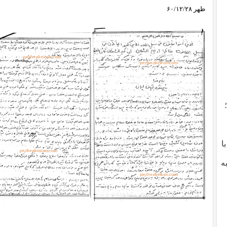
ظهر ۶۰/۱۲/۲۸
با
ه