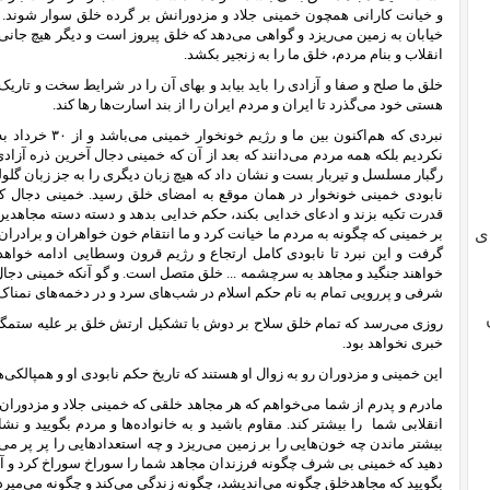
و خیانت کارانی همچون خمینی جلاد و مزدورانش بر گرده خلق سوار شوند.
خیابان به زمین می‌ریزد و گواهی می‌دهد که خلق پیروز است و دیگر هیچ جانی 
انقلاب و بنام مردم، خلق ما را به زنجیر بکشد.
خلق ما صلح و صفا و آزادی را باید بیابد و بهای آن را در شرایط سخت و تاری
هستی خود می‌گذرد تا ایران و مردم ایران را از بند اسارت‌ها رها کند.
نبردی که هم‌اکنون 
نکردیم بلکه همه مردم می‌دانند که بعد از آن که خمینی دجال آخرین ذره آزادی
رگبار مسلسل و تیربار بست و نشان داد که هیچ زبان دیگری را به جز زبان گل
نابودی خمینی خونخوار در همان موقع به امضای خلق رسید. خمینی دجال که خ
قدرت تکیه بزند و ادعای خدایی بکند، حکم خدایی بدهد و دسته دسته مجاهدین 
ی
بر خمینی که چگونه به مردم ما خیانت کرد و ما انتقام خون خواهران و برادران
گرفت و این نبرد تا نابودی کامل ارتجاع و رژیم قرون وسطایی ادامه خواه
خواهند جنگید و مجاهد به سرچشمه ... خلق متصل است. و گو آنکه خمینی دجا
شرفی و پررویی تمام به نام حکم اسلام در شب‌های سرد و در دخمه‌های نمناک ش
روزی می‌رسد که تمام خلق سلاح بر دوش با تشکیل ارتش خلق بر علیه ستمگر
خبری نخواهد بود.
این خمینی و مزدوران رو به زوال او هستند که تاریخ حکم نابودی او و همپالکی
مادرم و پدرم از شما می‌خواهم که هر مجاهد خلقی که خمینی جلاد و مزدور
انقلابی شما
را بیشتر کند. مقاوم باشید و به خانواده‌ها و مردم بگویید و
بیشتر ماندن چه خون‌هایی را بر زمین می‌ریزد و چه استعدادهایی را پر پر می‌ک
دهید که خمینی بی شرف چگونه فرزندان مجاهد شما را سوراخ سوراخ کرد و آرما
بگویید که مجاهدخلق چگونه می‌اندیشد، چگونه زندگی می‌کند و چگونه می‌میرد