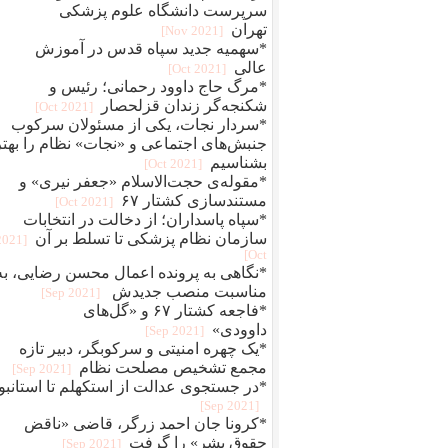
سرپرست دانشگاه علوم پزشکی
تهران
[2021 Nov]
*سهمیه جدید سپاه قدس در آموزش
عالی
[2021 Oct]
*مرگ حاج داوود رحمانی؛ رئیس و
شکنجه‌گر زندان قزلحصار
[2021 Oct]
*سردار نجات، یکی از مسئولان سرکوب
جنبش‌های اجتماعی و «نجات» نظام را بهتر
بشناسیم
[2021 Oct]
*مقوله‌ی حجت‌الاسلام «جعفر نیری» و
مستند‌سازی کشتار ۶۷
[2021 Oct]
*سپاه پاسداران؛ از دخالت در انتخابات
سازمان نظام پزشکی تا تسلط بر آن
[2021
Oct]
*نگاهی به پرونده اعمال محسن رضایی، به
مناسبت منصب جدیدش
[2021 Sep]
*فاجعه کشتار ۶۷ و «گل‌های
داوودی»
[2021 Sep]
*یک چهره‌‌ امنیتی و سرکوبگر، دبیر تازه
مجمع تشخیص مصلحت نظام
[2021 Sep]
*در جستجوی عدالت از استکهلم تا استانبو
[2021 Sep]
*کرونا جان احمد زرگر، قاضی «ناقض
حقوق بشر» را گرفت
[2021 Sep]