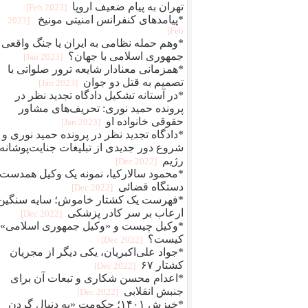
تهران به پیام ضعیف اروپا
[2023 Feb]
*پیامدهای کنفرانس امنیتی مونیخ
[2023
Feb]
*وهم حمله نظامی به ایران یا جنگ واقعی
جمهوری اسلامی با جهان؟
[2023 Jan]
*همزمانی معنادار شایعه ترور صلواتی با
تصمیم به قتل دو جوان
[2023 Jan]
*در آستانه تشکیل دادگاه تجدید نظر در
پرونده حمید نوری: تحریف‌های مشاور
حقوقی خانواده او
[2023 Jan]
*دادگاه تجدید نظر در پرونده حمید نوری و
شروع دور جدیدی از تبلیغات جنایت‌پوشانه‌
رژیم
[2022 Dec]
*محمود سالارکیا، نمونه یک وکیل همدست
دستگاه قضائی
[2022 Dec]
*فهرست یک کشتار خاموش؛ سایه سنگین
ارعاب بر سر کادر پزشکی
[2022 Dec]
*وکیل چیست و «وکیل جمهوری اسلامی»
کیست؟
[2022 Dec]
*جواد علی‌اکبریان، یکی دیگر از مجریان
کشتار ۶۷
[2022 Dec]
*اعدام محسن شکاری و تبعات آن برای
جنبش انقلابی
[2022 Dec]
*خیزش ۱۴۰۱؛ حکومت «به دنبال گردن