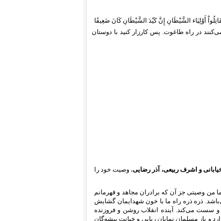
تِلُواْ أَوْلِيَاء الشَّيْطَانِ إِنَّ كَيْدَ الشَّيْطَانِ كَانَ ضَعِيفًا
 می‌کنند در راه طاغوت. پس کارزار کنید با دوستان
ابانی و اشرف ربیعی، آذر رضایی
، وصیت خود را
ما من وصیتی جز آن که برادران مجاهد و قهرمانم
اشد. ذره ذره راه ما با خون شهدایمان گشایش
و سست می‌کند. آینده انقلاب روشن و فروزنده
رد و باز مسلمان نمایان ریایی و خیانت پیشه‌گان