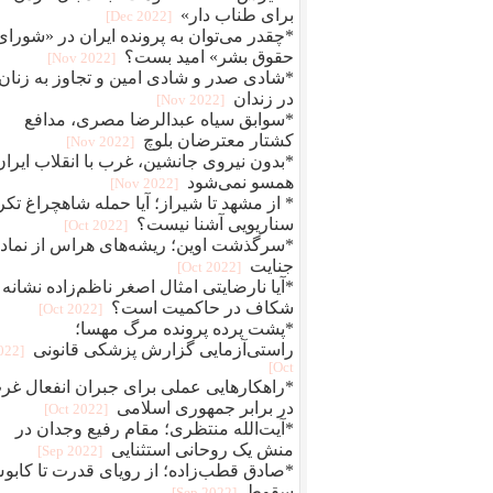
برای طناب دار»
[2022 Dec]
*چقدر می‌توان به پرونده ایران در «شورای
حقوق بشر» امید بست؟
[2022 Nov]
*شادی صدر و شادی امین و تجاوز به زنان
در زندان
[2022 Nov]
*سوابق سیاه عبدالرضا مصری، مدافع
کشتار معترضان بلوچ
[2022 Nov]
*بدون نیروی جانشین، غرب با انقلاب ایران
همسو نمی‌شود
[2022 Nov]
* از مشهد تا شیراز؛ آیا حمله شاهچراغ تکر
سناریویی آشنا نیست؟
[2022 Oct]
*سرگذشت اوین؛ ریشه‌های هراس از نماد
جنایت
[2022 Oct]
*آیا نارضایتی امثال اصغر ناظم‌زاده نشانه
شکاف در حاکمیت است؟
[2022 Oct]
*پشت پرده پرونده مرگ مهسا؛
راستی‌آزمایی گزارش پزشکی قانونی
2022
Oct]
*راهکارهایی عملی برای جبران انفعال غر
در برابر جمهوری اسلامی
[2022 Oct]
*آیت‌الله منتظری؛ مقام رفیع وجدان در
منش یک روحانی استثنایی
[2022 Sep]
*صادق قطب‌زاده؛ از رویای قدرت تا کاب
سقوط
[2022 Sep]