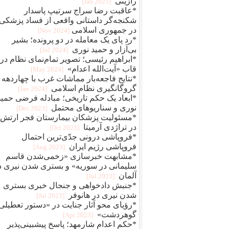
رازینی
[2025 Jan]
*عاقبت رضا سراج سرتيپ پاسدار
شکنجه‌گر داستانی واقعی از فساد پزشکی
در جمهوری اسلامی
[2024 Nov]
*رد پای یک معامله در دو پرونده؛ بشیر
بی‌آزار و حمید نوری
[2024 Jul]
*ابراهیم رئیسی؛ تصویر تمام‌نمای نظام در
قاب «آیت‌الله اعدام»
[2024 May]
*نتایج فاجعه‌بار مماشات غرب با چهاردهه
گروگانگیری نظام اسلامی
[2024 Jan]
*ابعاد یک حکم تاریخی؛ مبادله فرضی حمید
نوری و سناریوهای محتمل
[2023 Dec]
*مسئولیت پزشکان بیمارستان فجر ارتش
در تراژدی آرمیتا
[2023 Oct]
*فروپاشی درونی جدّی‌ترین احتمال
فروپاشی رژیم ایران
[2023 Aug]
*مشابهت خبرسازی «زخمی‌شدن قاسم
سلیمانی در سوریه» و بستری شدن نیری د
آلمان
[2023 Jul]
*جنبش دادخواهی و جنجال خبری بستری
شدن نیری در هانوفر
[2023 Jul]
*رؤیای محو آثار جنایت در «دستور تعطیلی
گوهردشت»
[2023 Apr]
*حکم اعدام شارمهد؛ پاسخ پیشبینی‌پذیر