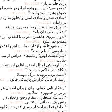
برای طناب دار»
[2022 Dec]
*چقدر می‌توان به پرونده ایران در «شورای
حقوق بشر» امید بست؟
[2022 Nov]
*شادی صدر و شادی امین و تجاوز به زنان
در زندان
[2022 Nov]
*سوابق سیاه عبدالرضا مصری، مدافع
کشتار معترضان بلوچ
[2022 Nov]
*بدون نیروی جانشین، غرب با انقلاب ایران
همسو نمی‌شود
[2022 Nov]
* از مشهد تا شیراز؛ آیا حمله شاهچراغ تکر
سناریویی آشنا نیست؟
[2022 Oct]
*سرگذشت اوین؛ ریشه‌های هراس از نماد
جنایت
[2022 Oct]
*آیا نارضایتی امثال اصغر ناظم‌زاده نشانه
شکاف در حاکمیت است؟
[2022 Oct]
*پشت پرده پرونده مرگ مهسا؛
راستی‌آزمایی گزارش پزشکی قانونی
2022
Oct]
*راهکارهایی عملی برای جبران انفعال غر
در برابر جمهوری اسلامی
[2022 Oct]
*آیت‌الله منتظری؛ مقام رفیع وجدان در
منش یک روحانی استثنایی
[2022 Sep]
*صادق قطب‌زاده؛ از رویای قدرت تا کاب
سقوط
[2022 Sep]