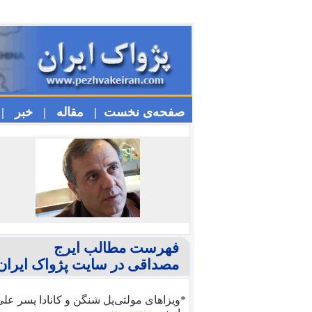
صفحه‌ی نخست |
مقاله |
خبر |
فهرست مطالب ایرج
مصداقی در سایت پژواک ایران
*ویزا‌های مولتی‌پل شنگن و کانادا پسر عل