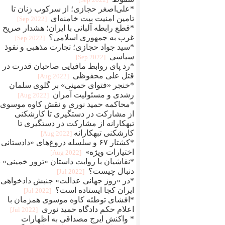
*علی‌اصغر حجازی؛ از سرکوب زنان تا
تامین امنیت بیت خامنه‌ای
[2022 Sep]
*قطع رابطه آلبانی با ایران؛ هشدار صریح
غرب به جمهوری اسلامی؟
[2022 Sep]
*سید جواد حجازی؛ تجارت مذهبی و نفوذ
سیاسی
[2022 Sep]
*رد پای روابط مافيایی صاحبان قدرت در
قتل علی محفوظی
[2022 Aug]
*خنجر «فتوای خمینی» بر گلوی سلمان
رشدی و مسئولیت آمران
[2022 Aug]
*محاکمه حمید نوری و نقش کاوه موسوی؛
از مشارکت در دستگیری تا کارشکنی
تبهکارانه از مشارکت در دستگیری تا
کارشکنی تبهکارانه
[2022 Aug]
*کشتار ۶۷ و سلسله دروغ‌های «دادستانی 
اختیارات ویژه»
[2022 Aug]
*نقاشیان با روایت داستان «ترور خمینی» ب
دنبال چیست؟
[2022 Jul]
*در «روز جهانی عدالت» جنبش دادخواهی
ایران کجا ایستاده است؟
[2022 Jul]
*افشای توطئه کاوه موسوی همزمان با
اعلام حکم دادگاه حمید نوری
[2022 Jul]
* واکنش ایرج مصداقی به اظهارات