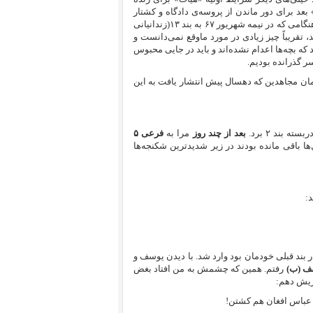
عد برای دور ماندن از پروسه‌ی دادگاه و کشتار
منتقل و بایگانی شد. هنگامی که در نیمه شهریور ۶۷ به بند ۱۳(زندانیانی
، تقریباً چیز زیادی در مورد ماوقع نمی‌دانست و
که بچه‌ها اعدام نشده‌اند و باید در جایی محبوس
ر گذرانده بودیم.
مان مجاهدین که دهسال پیش انتشار یافت به این
بعد از چند روز
مرا به
فرعی ۵
ها باقی مانده بودند در زیر شدیدترین شکنجه‌ها
ر بند قبلی خودمان بود وارد شد. با دیدن یوسف و
ف (ب)
رفتم. همین که چشمش به من افتاد بغض
یش دهم:‌
 عباس افغان هم کشتن!