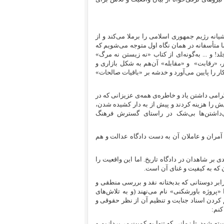
یانه رژیم جمهوری اسلامی را برملا می‌کند و از
ا متأسفانه در همان نگاه اول متوجه می‌شویم که
د! و ... به‌گونه‌ای از کتاب «نه زیستن نه مرگ»
ر، «رقابت»
و «مقابله» آن‌هم به شکل بازاری و
ر را پایین می‌آورد و خدشه بر «باقیات صالحات»
امی داشتن یاد و خاطره‌ی همه‌ی عزیزانی که در
ش را هزینه کردند و پیش از به دار کشیده شدن،
می‌داشتن‌ها بی‌شک در راستای گسترش فرهنگ
مران و عاملان آن به دست دادگاه عدالت و هم
 بر شاهدان در دادگاه تاریخ. اما این واقعیت را
 که به کیفیت و غنای آن است.
برابر دوستانی که بدبختانه نقد و بررسی منطقی و
پروژه‌ باورشکنی» نام می‌نهند (و به تلاش‌های
م کردن اسناد جنایت و تنظیم آن از نظر حقوقی و
کنم:
شود. تا زمانی که تنها به کمیت می‌پردازیم و