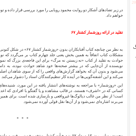
[2
در زیر تضادهای آشکار دو روایت محمود رویایی را مورد بررسی قرار داده و تو
خواهم داد.
تقلید در ارائه روزشمار کشتار ۶۷
گ
به نظر من چنانچه کتاب آفتابکا
مشکلات کتاب اتفاقاً به همین بخش یعنی جلد چهارم کتاب بر می‌گردد که ن
حوادث به تقلید از کتاب «نه زیستن نه مرگ» برای این فاجعه‌ی بزرگ که نمون
نویسنده از آن‌جایی که در بیشتر صحنه‌ها خود شاهد حوادث نبوده،
به داس
می‌شود و بدون آن که بخواهد گزارش‌های واقعی را که از سوی شاهدان اصلی
می‌کند و این آشفته‌گویی‌ها در آینده کار تنظیم‌کنندگان اسناد را دشوار می‌کند.
این «روزشمار» با مراجعه به نوشته‌های انتشار یافته در این مورد، شنیده‌ه
کسانی که در «اشرف» هستند، در قالب مشاهده و یا گفتگو با افرادی که اعدام 
است! از نظر من غالب دیالوگ‌ها غیرواقعی و بازسازی شده است. برای همین به
می‌برند اشاره‌ای نمی‌شود و از آن‌ها نقل قولی آورده نمی‌شود.
*
*
*
محمود رویایی روز ۱۲ مرداد ۶۷ نزد هیأت کشتار منتخب خمی