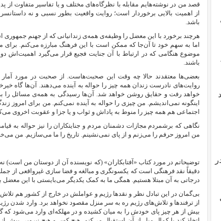
قصد من در نوشته‌هایم مقابله با نظرگاه‌های مختلف و یا تفاسیر متفاوت از پ
از اهمیت بالایی برخوردار است؛ روایت واقعیت بطور نسبی و نه داستانسرای
باشد.
هرچند برخورد با این معضل را وظیفه‌ی همه‌ی زندانیانی که از جهنم جمهوری اسل
موضوع هنگامی که در ارتباط با آن جنایت فجیع قرار می‌گیرد اهمیت‌اش دو
باشند.
بعضی‌ها معتقدند حالا چه وقت این صحبت‌هاست. از صحبت در مورد آمار و
روایت‌های نادرست زندان همه چیز را حواله به آینده می‌دهند. آن‌ها گاه خیرخواها
خواهد رفت و حقایق روشن خواهد شد. آن‌ها رسیدگی به همه‌ی مسائل را به ف
اینگونه نمی‌اندیشم. من چیزی را حواله به آینده نمی‌کنم. من برای امروز زن
اجتماعی هم همه چیز را منوط به پاداش و ثواب و یا جزا و عقوبت اخروی می‌کند
نگاهی که برشمردم مجازات دشمنان مردم و جنایتکاران را نیز حواله به قیامت و
من امروز حرفم را می‌زنم و از پای نمی‌نشینم. تاریخ را ما می‌سازیم. من می‌خ
ر
توضیحاتم در مورد کتاب «آفتابکاران» (که نویسنده آن از دوستان من است) 
دقیقاً نقد فرهنگی است که یکسونگری و مبالغه و فضا سازی غیرواقعی از جمله
درجاتی به آن مبتلا هستیم. همگی ما به کمک یکدیگر می‌بایستی با این معضل ب
بی‌گمان در این تبادل نظر و نقد‌ها رژیم و عواملش در خارج از کشور هم تلاش می
از ترفند‌ها و تلاش‌های رژیم ره به سر منزل مقصود نخواهد برد. وارد شدن رژیم
بیش از هر چیز پای خودش را به میان کشیده و در مهلکه‌ای وارد می‌شود که گ
اتخاذ کند با کمال میل از آن استقبال می‌کنم. هیچ کس و هیچ‌ نیرویی بیش از