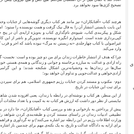
تصحیح کژی‌ها سود نخواهد برد.
هرچند کتاب «آفتابکاران» نیز مانند هر کتاب دیگری گوشه‌هایی از جنایات وحش
این بابت بایستی انتشار آن را به فال نیک گرفت و همت نویسنده را ستود؛
ام
شکل و پیکربندی کتاب، شیوه‌ی نام‌گذاری کتاب و به‌ویژه ارايه‌ی آن در پنج جل
کپی‌برداری شده است. امیدوارم انگیزه نویسنده، تدوین‌گر و ناشر از این کا
غیراصولی با کتاب چهارجلدی «نه زیستن نه مرگ» نبوده باشد که اجر و قرب کا
وارد می‌کند.
چرا که هدف از انتشار خاطرات زندان برای من دو چیز بوده و است: نخست- گر
راه ازادی و عدالت به مبارزه برخاسته
و جوانی و زندگانی و همه‌ی هستی خوی
ی
سال‌ها در زندان‌ها به وحشیانه‌ترین اشکال شکنجه شدند؛ و این گرا
آزادی‌خواهی و عدالت‌جویی و تداوم آن خواهد بود؛
دوم- مکتوب و مستند کردن جنایات رژیم جمهوری اسلامی، هم برای سپردن آ
برای ثبت این جنایات در تاریخ.
از این منظر، هر کتاب و نوشته‌ای در رابطه با زندان، یعنی افزوده شدن شاهدی
نبایستی از نظر دور داشت که ارزش هر کتاب نه به کمیت و یا تعداد مجلدات آن
پیش از پرداختن به بازخوانی و نقد و بررسی کتاب «آفتابکاران»، جا دارد در 
تطبیقی ادبیات زندان در راستای مستند کردن و طبقه‌بندی کردن شواهد را «
وزارت اطلاعات رژیم در این رابطه نیز اشاره می‌کنند!) و نه گردآوری و فراه
برای ارایه به داداگاه عدالت و تاریخ، به یک نکته‌ی مهم برای چندمین بار اشاره 
«باور»ی که بر اساس گزارش‌های نادرست شکل گرفته باشد چه بهتر که شکسته 