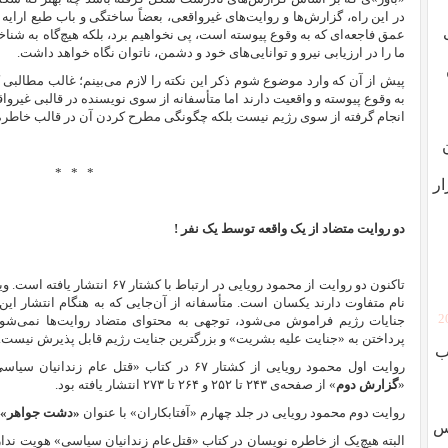
در این راه، گزارش‌ها‌ و روایت‌های غیرواقعی، بعضاً ساختگی و باب طبع ارایه می
عمق فاجعه‌ای که به وقوع پیوسته است، پی نخواهیم برد،
بلکه هیچ‌گاه به شناخ
ما را در ارزیابی نیرو و توانایی‌های خود و دشمن، ناتوان نگاه خواهد داشت.
پیش از آن که وارد موضوع شوم ذکر این نکته را لازم می‌بینم؛ غالب مطالبی ک
به وقوع پیوسته و واقعیت دارند اما متأسفانه از سوی نویسنده در قالبی غیرو
انجام گرفته از سوی رژیم نیست بلکه چگونگی مطرح کردن آن در قالب خاط
*
*
*
ار
دو روایت متضاد از یک واقعه توسط یک نفر !
تاکنون دو روایت از محمود رویایی در ار
نام متفاوت دارند یکسان است. متأسفانه از آن‌جایی که به هنگام انتشار ا
[
جنایات رژیم فراموش می‌شود، توجهی به محتوای متضاد روایت‌ها نمی‌شود.
پرداختن به «جنایت علیه بشریت» و بزرگترین جنایت رژیم قابل پذیرش نیست.
ب
روایت اول محمود رویایی از کشتار ۶۷ در کتاب «قت
«
گزارش دوم
» از صفحه‌‌‌ی ۲۴۳ تا ۲۵۲ و ۲۶۴ تا ۲۷۳ انتشار یافته بود.
روایت دوم محمود رویایی در جلد چهارم «آفتابکاران» با عنوان
«دشت جواهر»
وس
البته هیچ‌یک از خاطره نویسان در کتاب «قتل‌عام زندانیان سیاسی» هویت ندار