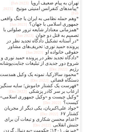
تهران به پیام ضعیف اروپا
[2023 Feb]
*پیامدهای کنفرانس امنیتی مونیخ
[2023
Feb]
*وهم حمله نظامی به ایران یا جنگ واقعی
جمهوری اسلامی با جهان؟
[2023 Jan]
*همزمانی معنادار شایعه ترور صلواتی با
تصمیم به قتل دو جوان
[2023 Jan]
*در آستانه تشکیل دادگاه تجدید نظر در
پرونده حمید نوری: تحریف‌های مشاور
حقوقی خانواده او
[2023 Jan]
*دادگاه تجدید نظر در پرونده حمید نوری و
شروع دور جدیدی از تبلیغات جنایت‌پوشانه‌
رژیم
[2022 Dec]
*محمود سالارکیا، نمونه یک وکیل همدست
دستگاه قضائی
[2022 Dec]
*فهرست یک کشتار خاموش؛ سایه سنگین
ارعاب بر سر کادر پزشکی
[2022 Dec]
*وکیل چیست و «وکیل جمهوری اسلامی»
کیست؟
[2022 Dec]
*جواد علی‌اکبریان، یکی دیگر از مجریان
کشتار ۶۷
[2022 Dec]
*اعدام محسن شکاری و تبعات آن برای
جنبش انقلابی
[2022 Dec]
*خیزش ۱۴۰۱؛ حکومت «به دنبال گردن