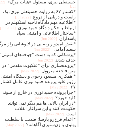
حسینعلی نیری، مسئول «هیات مرگ»
022
Jul]
*کشتار ۶۷ به روایت حسینعلی نیری؛ یک
راست و دریایی از دروغ
[2022 Jul]
*اطلاعیه مهم دادگاه ناحیه استکهلم در
ارتباط با حکم دادگاه حمید نوری
[2022 Jul]
*ساختار اطلاعاتی و امنیتی سپاه
پاسداران
[2022 Jun]
*نقش امیدوار رضایی در لاپوشانی راز مر
سعید امامی
[2022 Jun]
*پزشکانی که به دست "جوخه‌های امنیتی"
حذف شدند
[2022 Jun]
*پرونده‌سازی برای "عنکبوت مقدس" در
متن فاجعه متروپل
[2022 May]
* همکاری مسعود رجوی و دستگاه امنیتی
رژیم علیه پرونده حمید نوری عامل کشتار
۶۷
[2022 May]
*چرا پرونده حمید نوری در خارج از سوئد
کلید خورد؟
[2022 May]
*در ایران بالایی ها هم دیگر نمی توانند
حکومت کنند و این سرآغاز انقلاب
است
[2022 May]
*اعدام فرخ‌رو پارسا؛ ضديت با سلطنت
پهلوی يا زن‌ستيزی آگاهانه؟
[2022 May]