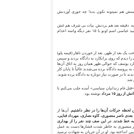
دستش هم نمیتونه تکون بده!‌ چه جوری آوردنش
ه
دقیقه بعد هم بردنش. بیات بی شرف هم غش
غش می‌خندید. فکر کردیم میخوان جایی ببرنش. ۱۰ دقیقه بعد حمید عباسی اسم اونو با ۱۵ نفر دیگه واسه اعدام
 بودم. حوالی ساعت یک بعد از ظهر، بعد از خوردن ناهار (قیمه پلو)
را دیدم که روی برانکارد به دادگاه بردند و سپس
رد یوسف که حوالی ظهر همان روز به اتاق آن‌ها
 پروسه دادگاه برده می‌شدند غالباً تا پایان کار
ند تا در صورت نیاز دوباره به دادگاه برده شوند.
قتل‌عام زندانیان سیاسی» آمده جلب می‌کنم تا
از روز ۱۵ مرداد
نوشته بود:‌
ن لحظه حرکات آن‌ها را در نظر داشتیم
. آن‌ها از
عدی ناصر منصوری، کاوه نصاری، مهرداد فنایی،
به خط شدند. در این صف چند نفر را از بهداری
صر منصوری به خاطر شدت فشارها دست به عمل
ین انداخته بود. او در آن جریان به شهادت نرسید