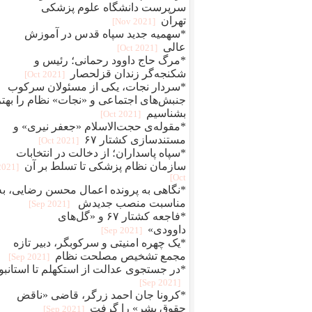
سرپرست دانشگاه علوم پزشکی
تهران
[2021 Nov]
*سهمیه جدید سپاه قدس در آموزش
عالی
[2021 Oct]
*مرگ حاج داوود رحمانی؛ رئیس و
شکنجه‌گر زندان قزلحصار
[2021 Oct]
*سردار نجات، یکی از مسئولان سرکوب
جنبش‌های اجتماعی و «نجات» نظام را بهتر
بشناسیم
[2021 Oct]
*مقوله‌ی حجت‌الاسلام «جعفر نیری» و
مستند‌سازی کشتار ۶۷
[2021 Oct]
*سپاه پاسداران؛ از دخالت در انتخابات
سازمان نظام پزشکی تا تسلط بر آن
[2021
Oct]
*نگاهی به پرونده اعمال محسن رضایی، به
مناسبت منصب جدیدش
[2021 Sep]
*فاجعه کشتار ۶۷ و «گل‌های
داوودی»
[2021 Sep]
*یک چهره‌‌ امنیتی و سرکوبگر، دبیر تازه
مجمع تشخیص مصلحت نظام
[2021 Sep]
*در جستجوی عدالت از استکهلم تا استانبو
[2021 Sep]
*کرونا جان احمد زرگر، قاضی «ناقض
حقوق بشر» را گرفت
[2021 Sep]