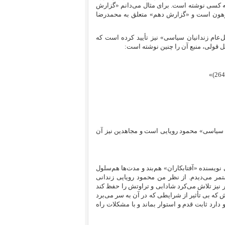
 چه کسی نوشته است. برای مثال می‌دانم «گزارش
هون است و «گزارش دهم» متعلق به محمدرضا
‌عام زندانیان سیاسی» نیز تأیید کرده است که
 قولی، منبع آن را چنین نوشته است:‌
»
ن سیاسی» محمود رویایی است و مجاهدین نیز آن
ه من از اسفند ۶۵ تا خرداد ۷۰ با محمود رویایی نویسنده «آفتابکاران» هم‌بند و مدت‌ها هم‌سلول
ور را ترک کردم او را مستمر می‌دیدم. از نظر من محمود رویایی زندانی
 نیز تلاش می‌کرد شادابی و تراوتش را حفظ کند
 که بی ‌تأثیر از شرایطی که در آن به سر می‌برد
 دارد ثابت قدم و استوار بماند و با مشکلات راه