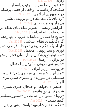
رازینی
[2025 Jan]
*عاقبت رضا سراج سرتيپ پاسدار
شکنجه‌گر داستانی واقعی از فساد پزشکی
در جمهوری اسلامی
[2024 Nov]
*رد پای یک معامله در دو پرونده؛ بشیر
بی‌آزار و حمید نوری
[2024 Jul]
*ابراهیم رئیسی؛ تصویر تمام‌نمای نظام در
قاب «آیت‌الله اعدام»
[2024 May]
*نتایج فاجعه‌بار مماشات غرب با چهاردهه
گروگانگیری نظام اسلامی
[2024 Jan]
*ابعاد یک حکم تاریخی؛ مبادله فرضی حمید
نوری و سناریوهای محتمل
[2023 Dec]
*مسئولیت پزشکان بیمارستان فجر ارتش
در تراژدی آرمیتا
[2023 Oct]
*فروپاشی درونی جدّی‌ترین احتمال
فروپاشی رژیم ایران
[2023 Aug]
*مشابهت خبرسازی «زخمی‌شدن قاسم
سلیمانی در سوریه» و بستری شدن نیری د
آلمان
[2023 Jul]
*جنبش دادخواهی و جنجال خبری بستری
شدن نیری در هانوفر
[2023 Jul]
*رؤیای محو آثار جنایت در «دستور تعطیلی
گوهردشت»
[2023 Apr]
*حکم اعدام شارمهد؛ پاسخ پیشبینی‌پذیر