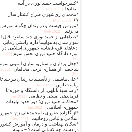
*کیفرخواست حمید نوری در آینه
انتقادها
[2022 Mar]
*محمدی‌ ری‌شهری طراح کشتار سال
۶۷
[2022 Mar]
*مورس چیست و در زندان چگونه مورس
می‌زنند
[2022 Feb]
*صداهایی از حمید نوری چند ساعت قبل از
سوار شدن به هواپیما دارم راستی‌آزمایی
ادعاهای قوه قضاییه جمهوری اسلامی در
مورد دادگاه حمید نوری-بخش سوم
[2022
Feb]
*جعل پردازی و سناريو سازی امنيتی نمونه
شاخصی از همياری برخی مخالفان
[2022
Feb]
*علی هاشمی از تأسیسات زندان بیرجند تا
ریاست اوین
[2022 Jan]
*رضا سیف‌اللهی، از دانشگاه و حوزه تا
فرماندهی امنیتی و نظامی
[2022 Jan]
*محاکمه حميد نوری؛ دور جديد تبلیغات
جمهوری اسلامی
[2022 Jan]
*از گلزاده غفوری تا محمدعلی زم: جمهور
اسلامی و لباس روحانیت
[2021 Dec]
*سکان بهداشت و درمان و آموزش کشور
در دست چه کسانی است؟ − نمونهٴ