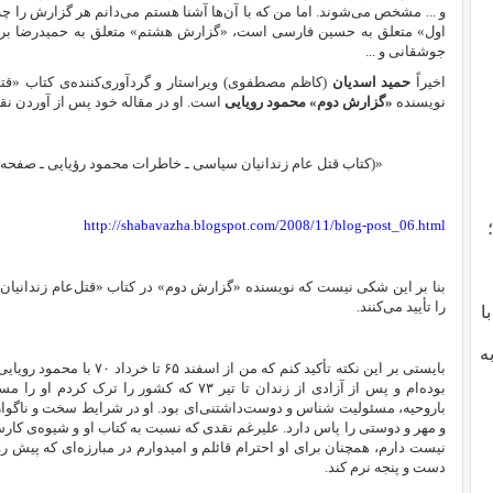
و ... مشخص می‌شوند. اما من که با آن‌ها آشنا هستم می‌دانم هر گزارش را
اول» متعلق به حسین فارسی است، «گزارش هشتم» متعلق به حمیدرضا بر
جوشقانی و ...
اخیراً
حمید اسدیان
(کاظم مصطفوی) ویراستار و گردآوری‌کننده‌ی کتاب «قتل
نویسنده
«گزارش دوم» محمود رویایی
است. او در مقاله خود پس از آوردن نقل
«(كتاب قتل عام زندانیان سیاسی ـ خاطرات محمود رؤیایی ـ صفحه264)
http://shabavazha.blogspot.com/2008/11/blog-post_06.html
بنا بر این شکی نیست که نویسنده «گزارش دوم» در کتاب «قتل‌عام زندانیا
را تأیید می‌کنند.
با
ه
بایستی بر این نکته تأکید کنم ک
بوده‌ام و پس از ‌آزادی از زندان تا تیر ۷۳ که کش
باروحیه، مسئولیت شناس و دوست‌داشتنی‌ای بود. او در شرایط سخت و ناگوار
و مهر و دوستی را پاس دارد. علیرغم نقدی که نسبت به کتاب او و شیوه‌ی کارش
نیست دارم، همچنان برای او احترام قائلم و امیدوارم در مبارزه‌ای که پیش رو
دست و پنجه نرم کند.