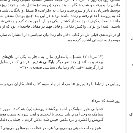
ماندن را پذیرفت و شب هنگام به بند مجرد (دربسته) منتقل شد و «چند روز» ب
توسط ناصریان دادیار و سرپرست زندان به
«فرعی» ۵
که به پروسه اعدام رفته و زنده مانده بودند در این بند جمع بودند) منتقل شد
مانند «اصحاب کهف» بود. بعد از کشتار، یکی دو بار با من بحث کرد و مدعی شد 
باشند. البته این نوعی واکنش دفاعی و قابل فهم در مقابل فاجعه‌ای بود که از س
او در نوشته‌ی قبلی‌اش در کتاب «قتل‌عام زندانیان سیاسی» از انتشارات ساز
موضوع به درستی اشاره کرده بود.
[۱۲ مرداد ۱۲ شب] ... پاسداری ما را به ناچار به یکی از اتاق‌های دربسته بند ۲ برد.
بردند و به اتفاق چند نفر دیگر
بایگانی شدیم
. افرادی که در سلول‌
قرار گرفتند. «قتل‌عام زندانیان سیاسی صفحه‌ی ۲۷۰»
رویایی در ارتباط با وقایع روز ۱۵ مرداد در جلد سوم کتاب آفتاب‌کاران می‌نویسد:
روز شنبه ۱۵ مرداد
«حوالی ظهر سیامک و احمد برگشتند.
یوسف (ب)
هم که تا امروز د
ی
سیامک به وجد آمدم. بلند شدم. با لبخندی و آهی سرد به سمت
یوس
گلویش را فشرد و مردمکش خیس شد. تلاش کردم با جمله‌یی دلدار
- عجز و ذلت خمینی رو می‌بینی! عزت و عظمت بچه‌ها رو می‌بینی؟