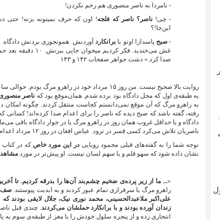
- نامردا به ناصر منصوری هم رحم نکردن!
- چی!
ناصر؟ ناصر که فلجه
!‌ اون که حرف نمیتونه بزنه!‌ حتی 
این‌جا!؟
-
صبح
پاسدارا اونو با
برانکارد
آوردنش. همونجوری بردنش دادگاه. ی
صدا کرد.» دشت جواهر صفحات ۱۴۲ و ۱۴۳
روایت بالا صحیح نیست. من روز ۱۵ مرداد خود در راهرو مرگ
به طبقه‌ی اول که محل دادگاه بود برده شدم. همان‌موقع بود که
ناصر منصوری
به راهرو مرگ که آن موقع نمی‌دانستم کجاست منتقل کردند. چگونه امکان دا
رفته، گفته باشد که صبح دیده که ناصر را برای اعدام صدا کرده‌اند! کسانی که به
دادگاه و یا حداقل غروب همان روز در راهرو مرگ یا در جوار دادگاه باقی می‌ماند
ناصریان تلاش می‌کرد کسی قسر در نرود. عباس افغان در روز ۱۲ مرداد اعدام شد.
توجه شما را به گفته‌‌های قبلی محمود رویایی
در این مورد خاص
که در کتاب «
نشان داده شود که سهو قلم و یا سهم لسان نیست. او پیش‌تر در مورد
مشاهداتش 
«
... ما از زیر پرده‌ی ضخیم چشم‌بند آن‌ها را بدرقه کردیم.
تا آخری
ل
راهرو مرگ با سرفرازی تمام عبور کردند و به ابدیت پیوستند.
صف ب
علی‌اکبر ملاعبدالحسینی، محمد نوری نیک، جلال لایقی بودند که 
زندان آورده بودند و با برانکارد حملشان می‌کردند
. چندی قبل نا
انتحاری زده و از پنجره سلول خودش را با مغز از طبقه‌ی سوم به پای