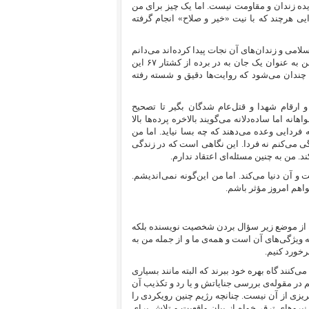
دیده زندان و مقاومت نیست. اما یک چیز برای من
ی هرچند که با نیت «خیر و صلاح» انجام گرفته
امی و زندان‌‌های آن نجات پیدا کرده‌اند می‌دانم
اما به سهم خود تا آن‌جا که ممکن است با این فرهنگ مبارزه می‌کنم. برای من به عنوان یک جان به در برده از کشتار ۶۷ این
 چندان می‌شود که روایت‌ها دقیق و شسته رفته
 ارقام شهدا و قتل‌عام شدگان بگیر تا تصحیح
نه اما ساده‌دلانه می‌گویند بالاخره پرده‌ها بالا
ردایی وعده می‌دهند که چه بسا نیاید. اما من
دگی می‌کنم نه فردا. این نگاهی است که در زندگی
. من به چنین مسئله‌ای اعتقاد ندارم.
 آن دنیا می‌کند. اما من این‌گونه نمی‌‌اندیشم.
واهم امروز مؤثر باشم.
نه از موضع زیر سؤال بردن شخصیت نویسنده بلکه
 ویژگی‌های آن است و همه‌ی ما و از جمله من به
رخورد کنیم.
‌کنند گاه بهره خود ببرند که البته مانند بسیاری
 در مقوله‌ی بررسی جنایاتش و یا رد و تکذیب‌ آن‌
ریزی از آن نیست. چنانچه رژیم چنین رویکردی را
 نیروهای ترقی‌خواه از بیان واقعیت و تلاش برای