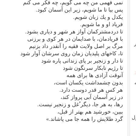
نمی فهمی من چه می گویم، چه فكر می كنم
پس بیا تا ما شویم، زیر این آسمان كبود.
یكدل و یك زبان شویم.
فریاد او و ما شویم.
تا دردمشتركمان آواز هر شهر و دیاری بشود.
با فریادمان، با صدایمان در هر كوی و برزنی
مرگ بر اصل ولایت فقیه را آنقدر داد بزنیم
تا، كاخهای پلیدیان زمان روی سرشان آوار شود
تا دار و زنجیر بر پای زندانی پاره شود
تا رژیم نابكار سرنگون شود
آنوقت آزادی ها برای همه
بدون چشمداشت یكسان است،
هر كس هر قدر دوست دارد.
در زیر آسمان آبی پرواز كند،
رها، به هر جا، دیگر ُغل و زنجیر نیست.
ببین، خورشید هم بهتر از قبل،
ل
گرد طلا‌یش را همه جا می پاشاند.»