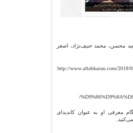
ید محسن، محمد حنیف‌نژاد، اصغر
http://www.aftabkaran.com
%D9%86%D9%8A%D
م معرفی او به عنوان کاندیدای