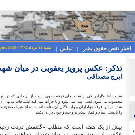
شنبه ۱۷ مرداد ۱۴۰۵ / Saturday 8th August 2026
اخبار نقض حقوق بشر |
تماس |
تذکر: عکس پرویز یعقوبی در میان شه
ایرج مصداقی
سایت آفتابکاران یکی از سایت‌های فرقه رجوی است. از آن‌جایی که در ا
محسوب می‌شود، کسی پیدا نمی‌شود و یا جرأت نمی‌کند اشتباهات بدیهی آن‌ها
شده در این فرقه هواداران و وابستگان آن متأسفانه به سطح «بز اخفش» و م
را بایستی تمام و کمال بپذیرند و چند و چون در آن نکنند.
بیش از یک هفته است که مطلب «گفتمش دردت زچیست»
ی
عکسی از پرویز یعقوبی در میان شهدای مجاهدین (اولین