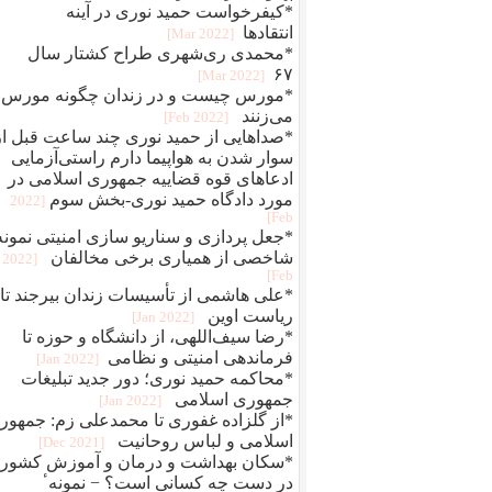
*کیفرخواست حمید نوری در آینه
انتقادها
[2022 Mar]
*محمدی‌ ری‌شهری طراح کشتار سال
۶۷
[2022 Mar]
*مورس چیست و در زندان چگونه مورس
می‌زنند
[2022 Feb]
*صداهایی از حمید نوری چند ساعت قبل از
سوار شدن به هواپیما دارم راستی‌آزمایی
ادعاهای قوه قضاییه جمهوری اسلامی در
مورد دادگاه حمید نوری-بخش سوم
[2022
Feb]
*جعل پردازی و سناريو سازی امنيتی نمونه
شاخصی از همياری برخی مخالفان
[2022
Feb]
*علی هاشمی از تأسیسات زندان بیرجند تا
ریاست اوین
[2022 Jan]
*رضا سیف‌اللهی، از دانشگاه و حوزه تا
فرماندهی امنیتی و نظامی
[2022 Jan]
*محاکمه حميد نوری؛ دور جديد تبلیغات
جمهوری اسلامی
[2022 Jan]
*از گلزاده غفوری تا محمدعلی زم: جمهور
اسلامی و لباس روحانیت
[2021 Dec]
*سکان بهداشت و درمان و آموزش کشور
در دست چه کسانی است؟ − نمونهٴ