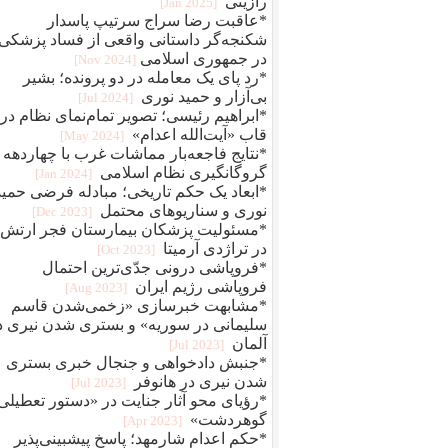
رازینی
[2025 Jan]
*عاقبت رضا سراج سرتيپ پاسدار
شکنجه‌گر داستانی واقعی از فساد پزشکی
در جمهوری اسلامی
[2024 Nov]
*رد پای یک معامله در دو پرونده؛ بشیر
بی‌آزار و حمید نوری
[2024 Jul]
*ابراهیم رئیسی؛ تصویر تمام‌نمای نظام در
قاب «آیت‌الله اعدام»
[2024 May]
*نتایج فاجعه‌بار مماشات غرب با چهاردهه
گروگانگیری نظام اسلامی
[2024 Jan]
*ابعاد یک حکم تاریخی؛ مبادله فرضی حمید
نوری و سناریوهای محتمل
[2023 Dec]
*مسئولیت پزشکان بیمارستان فجر ارتش
در تراژدی آرمیتا
[2023 Oct]
*فروپاشی درونی جدّی‌ترین احتمال
فروپاشی رژیم ایران
[2023 Aug]
*مشابهت خبرسازی «زخمی‌شدن قاسم
سلیمانی در سوریه» و بستری شدن نیری د
آلمان
[2023 Jul]
*جنبش دادخواهی و جنجال خبری بستری
شدن نیری در هانوفر
[2023 Jul]
*رؤیای محو آثار جنایت در «دستور تعطیلی
گوهردشت»
[2023 Apr]
*حکم اعدام شارمهد؛ پاسخ پیشبینی‌پذیر