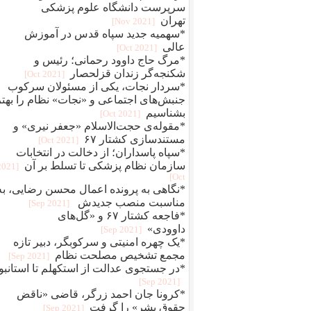
سرپرست دانشگاه علوم پزشکی
تهران
[2021 Nov]
*سهمیه جدید سپاه قدس در آموزش
عالی
[2021 Oct]
*مرگ حاج داوود رحمانی؛ رئیس و
شکنجه‌گر زندان قزلحصار
[2021 Oct]
*سردار نجات، یکی از مسئولان سرکوب
جنبش‌های اجتماعی و «نجات» نظام را بهتر
بشناسیم
[2021 Oct]
*مقوله‌ی حجت‌الاسلام «جعفر نیری» و
مستند‌سازی کشتار ۶۷
[2021 Oct]
*سپاه پاسداران؛ از دخالت در انتخابات
سازمان نظام پزشکی تا تسلط بر آن
[2021
Oct]
*نگاهی به پرونده اعمال محسن رضایی، به
مناسبت منصب جدیدش
[2021 Sep]
*فاجعه کشتار ۶۷ و «گل‌های
داوودی»
[2021 Sep]
*یک چهره‌‌ امنیتی و سرکوبگر، دبیر تازه
مجمع تشخیص مصلحت نظام
[2021 Sep]
*در جستجوی عدالت از استکهلم تا استانبو
[2021 Sep]
*کرونا جان احمد زرگر، قاضی «ناقض
حقوق بشر» را گرفت
[2021 Sep]