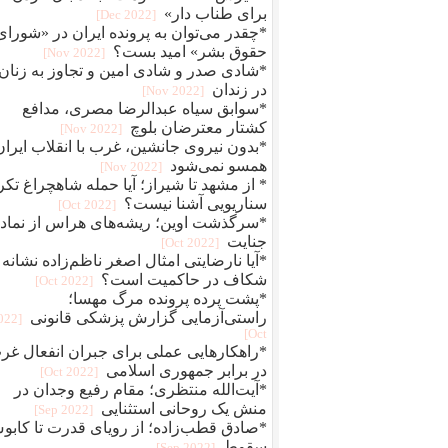
برای طناب دار»
[2022 Dec]
*چقدر می‌توان به پرونده ایران در «شورای
حقوق بشر» امید بست؟
[2022 Nov]
*شادی صدر و شادی امین و تجاوز به زنان
در زندان
[2022 Nov]
*سوابق سیاه عبدالرضا مصری، مدافع
کشتار معترضان بلوچ
[2022 Nov]
*بدون نیروی جانشین، غرب با انقلاب ایران
همسو نمی‌شود
[2022 Nov]
* از مشهد تا شیراز؛ آیا حمله شاهچراغ تکر
سناریویی آشنا نیست؟
[2022 Oct]
*سرگذشت اوین؛ ریشه‌های هراس از نماد
جنایت
[2022 Oct]
*آیا نارضایتی امثال اصغر ناظم‌زاده نشانه
شکاف در حاکمیت است؟
[2022 Oct]
*پشت پرده پرونده مرگ مهسا؛
راستی‌آزمایی گزارش پزشکی قانونی
2022
Oct]
*راهکارهایی عملی برای جبران انفعال غر
در برابر جمهوری اسلامی
[2022 Oct]
*آیت‌الله منتظری؛ مقام رفیع وجدان در
منش یک روحانی استثنایی
[2022 Sep]
*صادق قطب‌زاده؛ از رویای قدرت تا کاب
سقوط
[2022 Sep]