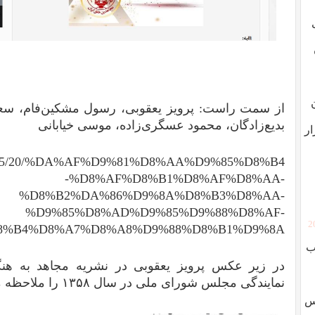
از سمت راست: پرویز یعقوبی، رسول‌ مشکین‌فام، سع
بدیع‌زادگان، محمود عسگری‌زاده، موسی خیابانی
ار
/2018/05/20/%DA%AF%D9%81%D8%AA%D9%85%D8%B4
-%D8%AF%D8%B1%D8%AF%D8%AA-
%D8%B2%DA%86%D9%8A%D8%B3%D8%AA-
%D9%85%D8%AD%D9%85%D9%88%D8%AF-
[
8%B4%D8%A7%D8%A8%D9%88%D8%B1%D9%8A/
ب
در زیر عکس پرویز یعقوبی در نشریه مجاهد به هنگا
نمایندگی مجلس شورای ملی در سال ۱۳۵۸ را ملاحظه می‌کنید.
وس