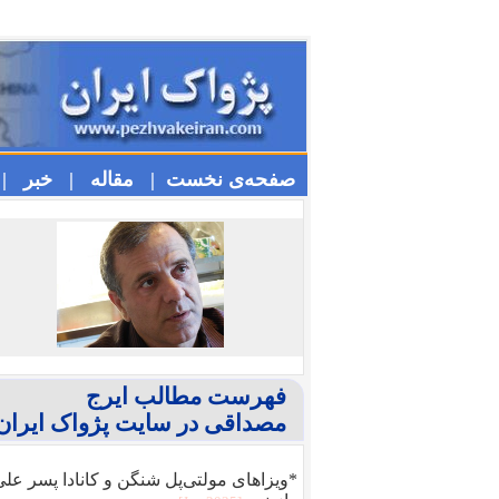
صفحه‌ی نخست |
مقاله |
خبر |
فهرست مطالب ایرج
مصداقی در سایت پژواک ایران
*ویزا‌های مولتی‌پل شنگن و کانادا پسر عل