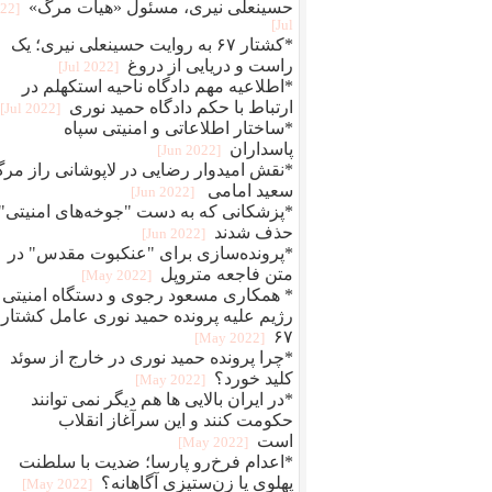
حسینعلی نیری، مسئول «هیات مرگ»
022
Jul]
*کشتار ۶۷ به روایت حسینعلی نیری؛ یک
راست و دریایی از دروغ
[2022 Jul]
*اطلاعیه مهم دادگاه ناحیه استکهلم در
ارتباط با حکم دادگاه حمید نوری
[2022 Jul]
*ساختار اطلاعاتی و امنیتی سپاه
پاسداران
[2022 Jun]
*نقش امیدوار رضایی در لاپوشانی راز مر
سعید امامی
[2022 Jun]
*پزشکانی که به دست "جوخه‌های امنیتی"
حذف شدند
[2022 Jun]
*پرونده‌سازی برای "عنکبوت مقدس" در
متن فاجعه متروپل
[2022 May]
* همکاری مسعود رجوی و دستگاه امنیتی
رژیم علیه پرونده حمید نوری عامل کشتار
۶۷
[2022 May]
*چرا پرونده حمید نوری در خارج از سوئد
کلید خورد؟
[2022 May]
*در ایران بالایی ها هم دیگر نمی توانند
حکومت کنند و این سرآغاز انقلاب
است
[2022 May]
*اعدام فرخ‌رو پارسا؛ ضديت با سلطنت
پهلوی يا زن‌ستيزی آگاهانه؟
[2022 May]