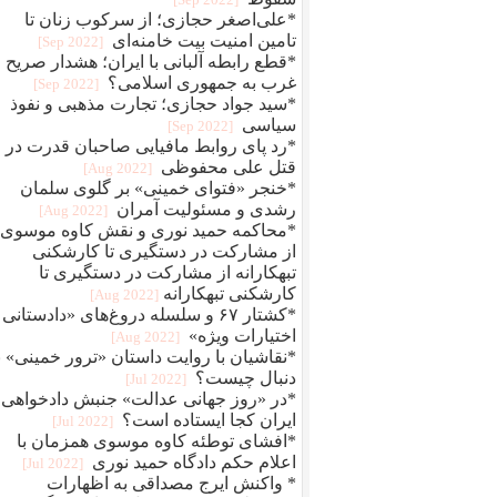
*علی‌اصغر حجازی؛ از سرکوب زنان تا
تامین امنیت بیت خامنه‌ای
[2022 Sep]
*قطع رابطه آلبانی با ایران؛ هشدار صریح
غرب به جمهوری اسلامی؟
[2022 Sep]
*سید جواد حجازی؛ تجارت مذهبی و نفوذ
سیاسی
[2022 Sep]
*رد پای روابط مافيایی صاحبان قدرت در
قتل علی محفوظی
[2022 Aug]
*خنجر «فتوای خمینی» بر گلوی سلمان
رشدی و مسئولیت آمران
[2022 Aug]
*محاکمه حمید نوری و نقش کاوه موسوی؛
از مشارکت در دستگیری تا کارشکنی
تبهکارانه از مشارکت در دستگیری تا
کارشکنی تبهکارانه
[2022 Aug]
*کشتار ۶۷ و سلسله دروغ‌های «دادستانی 
اختیارات ویژه»
[2022 Aug]
*نقاشیان با روایت داستان «ترور خمینی» ب
دنبال چیست؟
[2022 Jul]
*در «روز جهانی عدالت» جنبش دادخواهی
ایران کجا ایستاده است؟
[2022 Jul]
*افشای توطئه کاوه موسوی همزمان با
اعلام حکم دادگاه حمید نوری
[2022 Jul]
* واکنش ایرج مصداقی به اظهارات