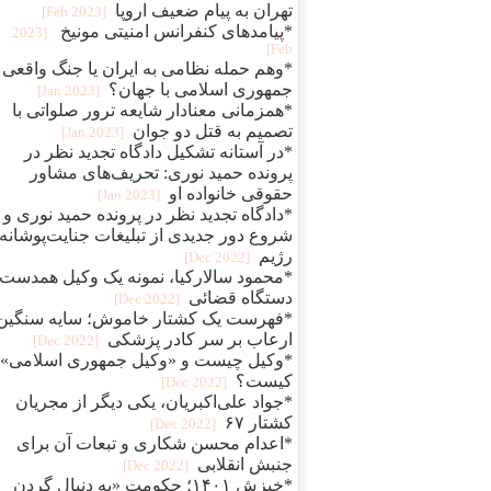
تهران به پیام ضعیف اروپا
[2023 Feb]
*پیامدهای کنفرانس امنیتی مونیخ
[2023
Feb]
*وهم حمله نظامی به ایران یا جنگ واقعی
جمهوری اسلامی با جهان؟
[2023 Jan]
*همزمانی معنادار شایعه ترور صلواتی با
تصمیم به قتل دو جوان
[2023 Jan]
*در آستانه تشکیل دادگاه تجدید نظر در
پرونده حمید نوری: تحریف‌های مشاور
حقوقی خانواده او
[2023 Jan]
*دادگاه تجدید نظر در پرونده حمید نوری و
شروع دور جدیدی از تبلیغات جنایت‌پوشانه‌
رژیم
[2022 Dec]
*محمود سالارکیا، نمونه یک وکیل همدست
دستگاه قضائی
[2022 Dec]
*فهرست یک کشتار خاموش؛ سایه سنگین
ارعاب بر سر کادر پزشکی
[2022 Dec]
*وکیل چیست و «وکیل جمهوری اسلامی»
کیست؟
[2022 Dec]
*جواد علی‌اکبریان، یکی دیگر از مجریان
کشتار ۶۷
[2022 Dec]
*اعدام محسن شکاری و تبعات آن برای
جنبش انقلابی
[2022 Dec]
*خیزش ۱۴۰۱؛ حکومت «به دنبال گردن