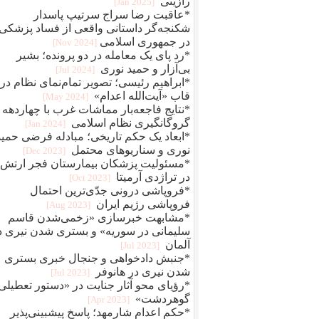
رازینی
[2025 Jan]
*عاقبت رضا سراج سرتيپ پاسدار
شکنجه‌گر داستانی واقعی از فساد پزشکی
در جمهوری اسلامی
[2024 Nov]
*رد پای یک معامله در دو پرونده؛ بشیر
بی‌آزار و حمید نوری
[2024 Jul]
*ابراهیم رئیسی؛ تصویر تمام‌نمای نظام در
قاب «آیت‌الله اعدام»
[2024 May]
*نتایج فاجعه‌بار مماشات غرب با چهاردهه
گروگانگیری نظام اسلامی
[2024 Jan]
*ابعاد یک حکم تاریخی؛ مبادله فرضی حمید
نوری و سناریوهای محتمل
[2023 Dec]
*مسئولیت پزشکان بیمارستان فجر ارتش
در تراژدی آرمیتا
[2023 Oct]
*فروپاشی درونی جدّی‌ترین احتمال
فروپاشی رژیم ایران
[2023 Aug]
*مشابهت خبرسازی «زخمی‌شدن قاسم
سلیمانی در سوریه» و بستری شدن نیری د
آلمان
[2023 Jul]
*جنبش دادخواهی و جنجال خبری بستری
شدن نیری در هانوفر
[2023 Jul]
*رؤیای محو آثار جنایت در «دستور تعطیلی
گوهردشت»
[2023 Apr]
*حکم اعدام شارمهد؛ پاسخ پیشبینی‌پذیر