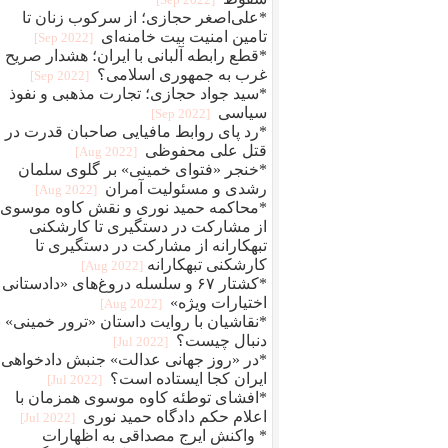
*علی‌اصغر حجازی؛ از سرکوب زنان تا
تامین امنیت بیت خامنه‌ای
[2022 Sep]
*قطع رابطه آلبانی با ایران؛ هشدار صریح
غرب به جمهوری اسلامی؟
[2022 Sep]
*سید جواد حجازی؛ تجارت مذهبی و نفوذ
سیاسی
[2022 Sep]
*رد پای روابط مافيایی صاحبان قدرت در
قتل علی محفوظی
[2022 Aug]
*خنجر «فتوای خمینی» بر گلوی سلمان
رشدی و مسئولیت آمران
[2022 Aug]
*محاکمه حمید نوری و نقش کاوه موسوی؛
از مشارکت در دستگیری تا کارشکنی
تبهکارانه از مشارکت در دستگیری تا
کارشکنی تبهکارانه
[2022 Aug]
*کشتار ۶۷ و سلسله دروغ‌های «دادستانی 
اختیارات ویژه»
[2022 Aug]
*نقاشیان با روایت داستان «ترور خمینی» ب
دنبال چیست؟
[2022 Jul]
*در «روز جهانی عدالت» جنبش دادخواهی
ایران کجا ایستاده است؟
[2022 Jul]
*افشای توطئه کاوه موسوی همزمان با
اعلام حکم دادگاه حمید نوری
[2022 Jul]
* واکنش ایرج مصداقی به اظهارات