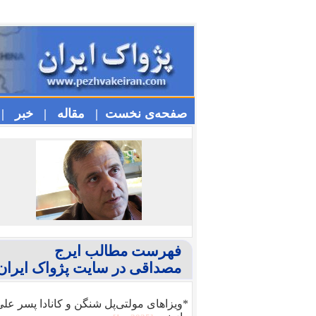
صفحه‌ی نخست |
مقاله |
خبر |
فهرست مطالب ایرج
مصداقی در سایت پژواک ایران
*ویزا‌های مولتی‌پل شنگن و کانادا پسر عل