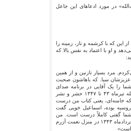
ت‌الله» در مورد ادعاهای این جاعل
 این که با کرشمه و ناز، زمینه را
هد و او با اعتماد به نفس بالا که
:‌
دم. مرد بسیار نازنین و از همین
 عزیزشان سبا. که باهاشون صحبت
ما را یک آقایی در برنامه صدای
آمریکا آوردند و گفتند که شما با آقای خامنه‌ای در فاصله تیرماه ۴۳ تا ۱۳۴۷ حشر و نشر
 که خامنه‌ای، یعنی کتاب من درست
 سال ایران نبوده و روسیه بوده، اسماعیل خویی گفت
ما گفتی کاملاً درست است. من
آخرین باری که خامنه‌ای را دیدم و اولین باری که دیدم خردادماه ۱۳۴۳ در منزل نعمت آزرم
 است»