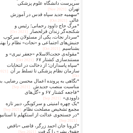
سرپرست دانشگاه علوم پزشکی
تهران
[2021 Nov]
*سهمیه جدید سپاه قدس در آموزش
عالی
[2021 Oct]
*مرگ حاج داوود رحمانی؛ رئیس و
شکنجه‌گر زندان قزلحصار
[2021 Oct]
*سردار نجات، یکی از مسئولان سرکوب
جنبش‌های اجتماعی و «نجات» نظام را بهتر
بشناسیم
[2021 Oct]
*مقوله‌ی حجت‌الاسلام «جعفر نیری» و
مستند‌سازی کشتار ۶۷
[2021 Oct]
*سپاه پاسداران؛ از دخالت در انتخابات
سازمان نظام پزشکی تا تسلط بر آن
[2021
Oct]
*نگاهی به پرونده اعمال محسن رضایی، به
مناسبت منصب جدیدش
[2021 Sep]
*فاجعه کشتار ۶۷ و «گل‌های
داوودی»
[2021 Sep]
*یک چهره‌‌ امنیتی و سرکوبگر، دبیر تازه
مجمع تشخیص مصلحت نظام
[2021 Sep]
*در جستجوی عدالت از استکهلم تا استانبو
[2021 Sep]
*کرونا جان احمد زرگر، قاضی «ناقض
حقوق بشر» را گرفت
[2021 Sep]