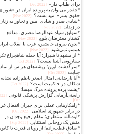
برای طناب دار»
[2022 Dec]
*چقدر می‌توان به پرونده ایران در «شورای
حقوق بشر» امید بست؟
[2022 Nov]
*شادی صدر و شادی امین و تجاوز به زنان
در زندان
[2022 Nov]
*سوابق سیاه عبدالرضا مصری، مدافع
کشتار معترضان بلوچ
[2022 Nov]
*بدون نیروی جانشین، غرب با انقلاب ایران
همسو نمی‌شود
[2022 Nov]
* از مشهد تا شیراز؛ آیا حمله شاهچراغ تکر
سناریویی آشنا نیست؟
[2022 Oct]
*سرگذشت اوین؛ ریشه‌های هراس از نماد
جنایت
[2022 Oct]
*آیا نارضایتی امثال اصغر ناظم‌زاده نشانه
شکاف در حاکمیت است؟
[2022 Oct]
*پشت پرده پرونده مرگ مهسا؛
راستی‌آزمایی گزارش پزشکی قانونی
2022
Oct]
*راهکارهایی عملی برای جبران انفعال غر
در برابر جمهوری اسلامی
[2022 Oct]
*آیت‌الله منتظری؛ مقام رفیع وجدان در
منش یک روحانی استثنایی
[2022 Sep]
*صادق قطب‌زاده؛ از رویای قدرت تا کاب
سقوط
[2022 Sep]