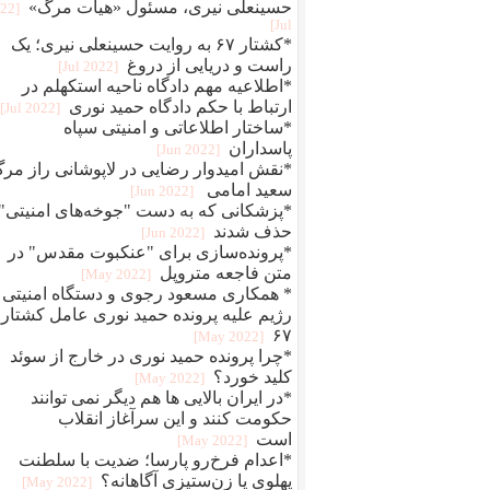
حسینعلی نیری، مسئول «هیات مرگ»
022
Jul]
*کشتار ۶۷ به روایت حسینعلی نیری؛ یک
راست و دریایی از دروغ
[2022 Jul]
*اطلاعیه مهم دادگاه ناحیه استکهلم در
ارتباط با حکم دادگاه حمید نوری
[2022 Jul]
*ساختار اطلاعاتی و امنیتی سپاه
پاسداران
[2022 Jun]
*نقش امیدوار رضایی در لاپوشانی راز مر
سعید امامی
[2022 Jun]
*پزشکانی که به دست "جوخه‌های امنیتی"
حذف شدند
[2022 Jun]
*پرونده‌سازی برای "عنکبوت مقدس" در
متن فاجعه متروپل
[2022 May]
* همکاری مسعود رجوی و دستگاه امنیتی
رژیم علیه پرونده حمید نوری عامل کشتار
۶۷
[2022 May]
*چرا پرونده حمید نوری در خارج از سوئد
کلید خورد؟
[2022 May]
*در ایران بالایی ها هم دیگر نمی توانند
حکومت کنند و این سرآغاز انقلاب
است
[2022 May]
*اعدام فرخ‌رو پارسا؛ ضديت با سلطنت
پهلوی يا زن‌ستيزی آگاهانه؟
[2022 May]