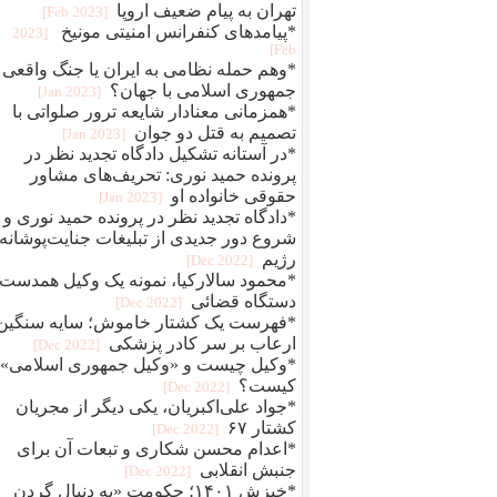
تهران به پیام ضعیف اروپا
[2023 Feb]
*پیامدهای کنفرانس امنیتی مونیخ
[2023
Feb]
*وهم حمله نظامی به ایران یا جنگ واقعی
جمهوری اسلامی با جهان؟
[2023 Jan]
*همزمانی معنادار شایعه ترور صلواتی با
تصمیم به قتل دو جوان
[2023 Jan]
*در آستانه تشکیل دادگاه تجدید نظر در
پرونده حمید نوری: تحریف‌های مشاور
حقوقی خانواده او
[2023 Jan]
*دادگاه تجدید نظر در پرونده حمید نوری و
شروع دور جدیدی از تبلیغات جنایت‌پوشانه‌
رژیم
[2022 Dec]
*محمود سالارکیا، نمونه یک وکیل همدست
دستگاه قضائی
[2022 Dec]
*فهرست یک کشتار خاموش؛ سایه سنگین
ارعاب بر سر کادر پزشکی
[2022 Dec]
*وکیل چیست و «وکیل جمهوری اسلامی»
کیست؟
[2022 Dec]
*جواد علی‌اکبریان، یکی دیگر از مجریان
کشتار ۶۷
[2022 Dec]
*اعدام محسن شکاری و تبعات آن برای
جنبش انقلابی
[2022 Dec]
*خیزش ۱۴۰۱؛ حکومت «به دنبال گردن