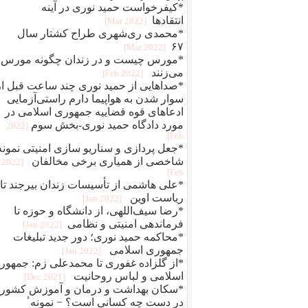
*کیفرخواست حمید نوری در آینه
انتقادها
[2022 Mar]
*محمدی‌ ری‌شهری طراح کشتار سال
۶۷
[2022 Mar]
*مورس چیست و در زندان چگونه مورس
می‌زنند
[2022 Feb]
*صداهایی از حمید نوری چند ساعت قبل از
سوار شدن به هواپیما دارم راستی‌آزمایی
ادعاهای قوه قضاییه جمهوری اسلامی در
مورد دادگاه حمید نوری-بخش سوم
[2022
Feb]
*جعل پردازی و سناريو سازی امنيتی نمونه
شاخصی از همياری برخی مخالفان
[2022
Feb]
*علی هاشمی از تأسیسات زندان بیرجند تا
ریاست اوین
[2022 Jan]
*رضا سیف‌اللهی، از دانشگاه و حوزه تا
فرماندهی امنیتی و نظامی
[2022 Jan]
*محاکمه حميد نوری؛ دور جديد تبلیغات
جمهوری اسلامی
[2022 Jan]
*از گلزاده غفوری تا محمدعلی زم: جمهور
اسلامی و لباس روحانیت
[2021 Dec]
*سکان بهداشت و درمان و آموزش کشور
در دست چه کسانی است؟ − نمونهٴ