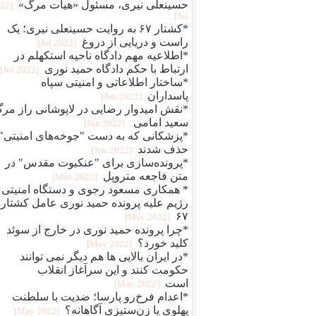
حسینعلی نیری، مسئول «هیات مرگ»
022
Jul]
*کشتار ۶۷ به روایت حسینعلی نیری؛ یک
راست و دریایی از دروغ
[2022 Jul]
*اطلاعیه مهم دادگاه ناحیه استکهلم در
ارتباط با حکم دادگاه حمید نوری
[2022 Jul]
*ساختار اطلاعاتی و امنیتی سپاه
پاسداران
[2022 Jun]
*نقش امیدوار رضایی در لاپوشانی راز مر
سعید امامی
[2022 Jun]
*پزشکانی که به دست "جوخه‌های امنیتی"
حذف شدند
[2022 Jun]
*پرونده‌سازی برای "عنکبوت مقدس" در
متن فاجعه متروپل
[2022 May]
* همکاری مسعود رجوی و دستگاه امنیتی
رژیم علیه پرونده حمید نوری عامل کشتار
۶۷
[2022 May]
*چرا پرونده حمید نوری در خارج از سوئد
کلید خورد؟
[2022 May]
*در ایران بالایی ها هم دیگر نمی توانند
حکومت کنند و این سرآغاز انقلاب
است
[2022 May]
*اعدام فرخ‌رو پارسا؛ ضديت با سلطنت
پهلوی يا زن‌ستيزی آگاهانه؟
[2022 May]