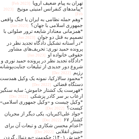
تهران به پیام ضعیف اروپا
[2023 Feb]
*پیامدهای کنفرانس امنیتی مونیخ
[2023
Feb]
*وهم حمله نظامی به ایران یا جنگ واقعی
جمهوری اسلامی با جهان؟
[2023 Jan]
*همزمانی معنادار شایعه ترور صلواتی با
تصمیم به قتل دو جوان
[2023 Jan]
*در آستانه تشکیل دادگاه تجدید نظر در
پرونده حمید نوری: تحریف‌های مشاور
حقوقی خانواده او
[2023 Jan]
*دادگاه تجدید نظر در پرونده حمید نوری و
شروع دور جدیدی از تبلیغات جنایت‌پوشانه‌
رژیم
[2022 Dec]
*محمود سالارکیا، نمونه یک وکیل همدست
دستگاه قضائی
[2022 Dec]
*فهرست یک کشتار خاموش؛ سایه سنگین
ارعاب بر سر کادر پزشکی
[2022 Dec]
*وکیل چیست و «وکیل جمهوری اسلامی»
کیست؟
[2022 Dec]
*جواد علی‌اکبریان، یکی دیگر از مجریان
کشتار ۶۷
[2022 Dec]
*اعدام محسن شکاری و تبعات آن برای
جنبش انقلابی
[2022 Dec]
*خیزش ۱۴۰۱؛ حکومت «به دنبال گردن