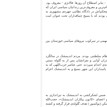
بنابر اصطلاح آن روزها: فالانژی − معروف بود.
ام‌ترین و معروف‌ترین زندانیان سیاسی ایران که
محکم‌اش در دادگاه نظامی چهره‌‌ی مشهوری به
 بودند که با بسیج چماقداران تحت عنوان امت
ش مهمی در سرکوب نیروهای سیاسی خوزستان بین
ظام سلطنتی بودند. مردم اندیمشک در سالگرد
دران آوایی و نفراتشان پس از به گلوله بستن
‌ی اعدام سپردند. حتی عناصر حزب‌‌اللهی که به
 پاسداران این شهر بسیج و به اندیمشک اعزام
لی رشید ضمن لشکرکشی به اندیمشک به تیراندازی به
اعضای «کانون بیکاران اندیمشک»، حجت‌الله
ن (بوکسور ) هدف گلوله‌ی قرار گرفته و کشته