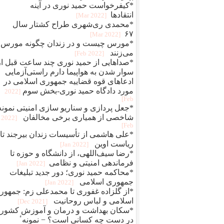
*کیفرخواست حمید نوری در آینه
انتقادها
[2022 Mar]
*محمدی‌ ری‌شهری طراح کشتار سال
۶۷
[2022 Mar]
*مورس چیست و در زندان چگونه مورس
می‌زنند
[2022 Feb]
*صداهایی از حمید نوری چند ساعت قبل از
سوار شدن به هواپیما دارم راستی‌آزمایی
ادعاهای قوه قضاییه جمهوری اسلامی در
مورد دادگاه حمید نوری-بخش سوم
[2022
Feb]
*جعل پردازی و سناريو سازی امنيتی نمونه
شاخصی از همياری برخی مخالفان
[2022
Feb]
*علی هاشمی از تأسیسات زندان بیرجند تا
ریاست اوین
[2022 Jan]
*رضا سیف‌اللهی، از دانشگاه و حوزه تا
فرماندهی امنیتی و نظامی
[2022 Jan]
*محاکمه حميد نوری؛ دور جديد تبلیغات
جمهوری اسلامی
[2022 Jan]
*از گلزاده غفوری تا محمدعلی زم: جمهور
اسلامی و لباس روحانیت
[2021 Dec]
*سکان بهداشت و درمان و آموزش کشور
در دست چه کسانی است؟ − نمونهٴ