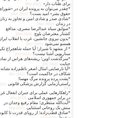
برای طناب دار»
[2022 Dec]
*چقدر می‌توان به پرونده ایران در «شورای
حقوق بشر» امید بست؟
[2022 Nov]
*شادی صدر و شادی امین و تجاوز به زنان
در زندان
[2022 Nov]
*سوابق سیاه عبدالرضا مصری، مدافع
کشتار معترضان بلوچ
[2022 Nov]
*بدون نیروی جانشین، غرب با انقلاب ایران
همسو نمی‌شود
[2022 Nov]
* از مشهد تا شیراز؛ آیا حمله شاهچراغ تکر
سناریویی آشنا نیست؟
[2022 Oct]
*سرگذشت اوین؛ ریشه‌های هراس از نماد
جنایت
[2022 Oct]
*آیا نارضایتی امثال اصغر ناظم‌زاده نشانه
شکاف در حاکمیت است؟
[2022 Oct]
*پشت پرده پرونده مرگ مهسا؛
راستی‌آزمایی گزارش پزشکی قانونی
2022
Oct]
*راهکارهایی عملی برای جبران انفعال غر
در برابر جمهوری اسلامی
[2022 Oct]
*آیت‌الله منتظری؛ مقام رفیع وجدان در
منش یک روحانی استثنایی
[2022 Sep]
*صادق قطب‌زاده؛ از رویای قدرت تا کاب
سقوط
[2022 Sep]