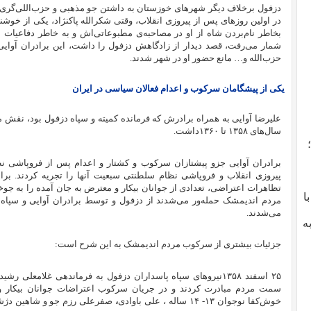
دزفول برخلاف دیگر شهرهای خوزستان به داشتن جو مذهبی و حزب‌اللی‌گری – 
در اولین روزهای پس از پیروزی انقلاب، وقتی شکرالله پاکنژاد، یکی از خوشن
بخاطر نام‌بردن شاه از او در مصاحبه‌ی مطبوعاتی‌اش و به خاطر دفاعیات 
شمار می‌رفت، قصد دیدار از زادگاهش دزفول را داشت، این برادران آوایی
حزب‌الله و… مانع حضور او در شهر شدند.
یکی از پیشگامان سرکوب و اعدام فعالان سیاسی در ایران
علیرضا آوایی به همراه برادرش که فرمانده کمیته و سپاه دزفول بود، نق
سال‌های ۱۳۵۸ تا ۱۳۶۰داشت.
برادران آوایی جزو پیشتازان سرکوب و کشتار و اعدام پس از فروپاشی ن
پیروزی انقلاب و فروپاشی نظام سلطنتی سبعیت آنها را تجریه کردند. برا
تظاهرات اعتراضی، تعدادی از جوانان بیکار و معترض به جان آمده را به جوخه
با
مردم اندیمشک حمله‌ور می‌شدند از دزفول و توسط برادران آوایی و سپاه
می‌شدند.
ه
جزئیات بیشتری از سرکوب مردم اندیمشک به این شرح است:
۲۵ اسفند ۱۳۵۸نیروهای سپاه پاسداران دزفول به فرماندهی غلامع
سمت مردم مبادرت کردند و در جریان سرکوب اعتراضات جوانان بیکار و 
خوش‌کفا نوجوان ۱۳- ۱۴ ساله ، علی باوادی
،
صفرعلی رزم جو و شاهین دژشک