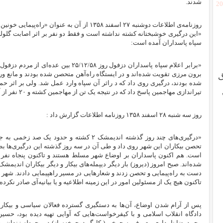
شدند.
[2
روزنامه‌ی اطلاعات دوشنبه ۲۷ اسفند ۱۳۵۸ از آن به 
«این درگیری خوشبختانه کشته نداشته است و فقط دو نفر بر اثر اصابت گلوله
سپاه پاسداران آمده است:‌
«برابر اعلام سپاه پاسداران دزفول روز ۲/۵۸
برون مرزی تقویت شده‌اند و در ایستگاه راه‌آهن متحصن شده‌ بودند و مانع و
گ
شده‌ بودند، درگیری روی داد که د راثر آن سپاه وارد عمل شد. ولی بر اثر حم
تیراندازی مهاجمین پاسخ داد که در نتیجه یک تن از مهاجمین کشته و ۲۰ نفر از آن‌ها و مردم مجروح گردیدند. »
روز سه شنبه ۲۸ اسفند ۱۳۵۸ روزنامه اطلاعات گزارش داد :
«درگیری‌های چند روز گذشته اندیمشک ۲ کشته و حد
تحصن بیکاران این شهر روی داد و طی آن در سه روز گذشته این درگیری‌ها 
است. هم اکنون پاسداران بر اوضاع شهر مسلط هستند و تاکنون پنجاه نفر 
دست به راه‌پیمایی و تحصن زدند و شعارهایی در مسیر راهپیمایی دادند. شهر 
تاکنون هیچ یک از مسئولین امور در این زمینه اطلاعیه و یا بیانیه‌آی صادر نکرده‌ا
دادگاه انقلاب اسلامی و با کیفرخواست‌هایی که آوایی تهیه دیده بود، 
محمدرضا نامداری معروف به چرخی ( کارگر دوچرخه‌ساز) در محوطه زندان یو