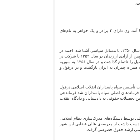
ت.
علیرضا آوایی در اردیبهشت ۱۳۳۵ در دزفول در خانواده‌ای پرجمعیت به دنیا آمد. وی دارای ۴ برادر و یک خواهر به نام‌های
علیرضا آوایی پس از دستگیری برادرش احمد که ۵ سال از او بزرگتر بود، در سال ۱۳۵۰، با مسائل سیاسی آشنا شد. احمد در
دادگاه نظامی به سه سال حبس محکوم شد و به زندان اهواز منتقل شد. وی پس از آزادی از زندان در سال ۱۳۵۴ با شرکت در
کنکور سراسری در رشته‌ی مهندسی آب دانشگاه تهران پذیرفته شد اما تحصیل را ناتمام گذاشت و در سال ۱۳۵۶ به سوریه
همراه چمران به ایران بازگشت و در دزفول و
ول، مسئولیت تأسیس سپاه پاسداران انقلاب اسلامی دزفول
ز فرماندهان اصلی سپاه پاسداران شد فرماندهی
تن تحصیلات حقوقی به دادستانی و دادگاه انقلاب
یلی توسط دستگاه‌های مدرک‌سازی نظام اسلامی
ر دست داشت از مدرسه‌ی عالی قضایی این شهر
ناسی ارشد حقوق خصوصی گرفت.