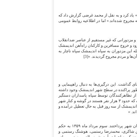
عنوان «راه‌پیمایی خونین» یاد کرد و به نقل از محمد غرضی گزارش داد که
 مجروح شده‌اند.» اما در اطلاعیه روابط عمومی
۲۵/۱ بین عده‌ای از مردم دزفول و مزدورانی که غیر مستقیم از عناصر ضد‌انقلاب
رود و خروج مسافرین و کارکنان راه‌آهن اندیمشک
له این مزدوران به سپاه اندیمشک سپاه ناچار به
[3]
ود یک صد زخمی به جای گذاشت. این درگیری‌ها به دنبال راهپیمایی و
بطور پراکنده در سطح شهر اندیمشک وجود داشته
از تظاهرکنندگان توسط سپاه پاسداران دستگیر
شده‌اند. صبح امروز (دیروز) بار دیگر دیپمله‌های بیکار و دیگر بیکاران اندیمشک که حدود ۳ هزار نفر هستند در گوشه و کنار شهر
اندیمشک از سه روز قبل به حال تعطیل درآمده و
ند. »
پس از آرام شدن اوضاع، آن‌ها به دستگیری گسترده فعالان سیاسی و بیکاران شهر پرداختند. سوم مرداد ماه ۱۳۵۹ به حکم
حسین شاکری، محمدرضا رستمی، هوشنگ رستمی و
نسکو به اجرا در آمد. شمس‌الدین رستمی برادر