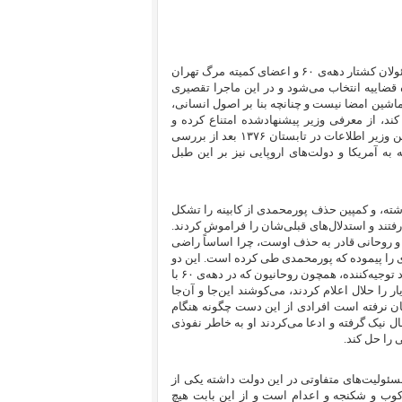
در دوران وزارت مصطفی پورمحمدی − یکی از جنایتکاران علیه بشریت و مسئولان کشتار دهه‌ی ۶۰ و اعضای کمیته‌ مرگ تهران
 قضاییه انتخاب می‌شود و در این ماجرا تقصیری
ماشین امضا نیست و چنانچه بنا بر اصول انسانی،
ند، از معرفی وزیر پیشنهاد‌شده امتناع کرده و
خواستار انتخاب فرد دیگری شود. کما این که خاتمی و خامنه‌ای در جریان تعیین وزیر اطلاعات در تابستان ۱۳۷۶ بعد از بررسی
 به آمریکا و دولت‌های اروپایی نیز بر این طبل
اشته، و کمپین حذف پورمحمدی از کابینه را تشکل
فتند و استدلال‌های قبلی‌شان را فراموش کردند.
 و روحانی قادر به حذف اوست، چرا اساساً راضی
 را پیموده که پورمحمدی طی کرده است. این دو
در خوزستان و در سیاه‌ترین روز‌های آن، دادستان و همراه و همگام بودند. افراد توجیه‌کننده، همچون روحانیون که در دهه‌ی ۶۰ با
ا حلال اعلام کردند، می‌کوشند این‌جا و آن‌جا
دمان نرفته است افرادی از این دست چگونه هنگام
ال نیک گرفته و ادعا می‌کردند او به خاطر نفوذی
 را حل کند.
مسئولیت‌های متفاوتی در این دولت داشته یکی از
ی هیأت مرگ در کشتار ۶۷ و پیشگامان سرکوب و شکنجه و اعدام است و از این بابت هیچ