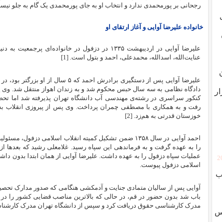
رجحانی بر پورمحمدی ندارد و انتخاب او به جای پورمحمدی یک گام به جلو نیس
خانواده علیرضا آوایی و آغاز ارتقای او
عنایت‌الله، اسدالله، محمدعلی، احمد و بتول است.
[1]
ار
رفت و به همکاری با مصطفی چمران پرداخت. وی پس از پیروزی انقلاب به 
خوزستان قدرتی به هم‌زد.
[2]
احمد آوایی در سال ۱۳۵۸ ضمن تشکیل کمیته انقلاب اسلامی دزف
را به عهده گرفت و به فرماندهی این سپاه رسید. غلامعلی رشید که بعدها ا
عملیات سپاه دزفول را به عهده داشت. علیرضا آوایی از همان ابتدا بدون داش
[
اسلامی دزفول پیوست.
ب
آوایی پس از سالیان متمادی جنایت و آدمکشی هنگامی که صدور مدارک تحص
باب شد بدون حضور در قم، در حالی که بالاترین مناصب قضایی کشور را د
مدرک کارشناسی حقوق دریافت کرد و سپس از دانشگاه تهران مدرک کارش
وس