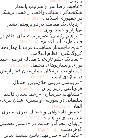
رازینی
[2025 Jan]
*عاقبت رضا سراج سرتيپ پاسدار
شکنجه‌گر داستانی واقعی از فساد پزشکی
در جمهوری اسلامی
[2024 Nov]
*رد پای یک معامله در دو پرونده؛ بشیر
بی‌آزار و حمید نوری
[2024 Jul]
*ابراهیم رئیسی؛ تصویر تمام‌نمای نظام در
قاب «آیت‌الله اعدام»
[2024 May]
*نتایج فاجعه‌بار مماشات غرب با چهاردهه
گروگانگیری نظام اسلامی
[2024 Jan]
*ابعاد یک حکم تاریخی؛ مبادله فرضی حمید
نوری و سناریوهای محتمل
[2023 Dec]
*مسئولیت پزشکان بیمارستان فجر ارتش
در تراژدی آرمیتا
[2023 Oct]
*فروپاشی درونی جدّی‌ترین احتمال
فروپاشی رژیم ایران
[2023 Aug]
*مشابهت خبرسازی «زخمی‌شدن قاسم
سلیمانی در سوریه» و بستری شدن نیری د
آلمان
[2023 Jul]
*جنبش دادخواهی و جنجال خبری بستری
شدن نیری در هانوفر
[2023 Jul]
*رؤیای محو آثار جنایت در «دستور تعطیلی
گوهردشت»
[2023 Apr]
*حکم اعدام شارمهد؛ پاسخ پیشبینی‌پذیر