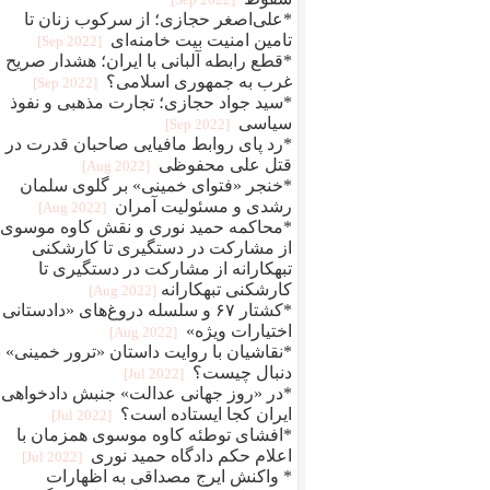
*علی‌اصغر حجازی؛ از سرکوب زنان تا
تامین امنیت بیت خامنه‌ای
[2022 Sep]
*قطع رابطه آلبانی با ایران؛ هشدار صریح
غرب به جمهوری اسلامی؟
[2022 Sep]
*سید جواد حجازی؛ تجارت مذهبی و نفوذ
سیاسی
[2022 Sep]
*رد پای روابط مافيایی صاحبان قدرت در
قتل علی محفوظی
[2022 Aug]
*خنجر «فتوای خمینی» بر گلوی سلمان
رشدی و مسئولیت آمران
[2022 Aug]
*محاکمه حمید نوری و نقش کاوه موسوی؛
از مشارکت در دستگیری تا کارشکنی
تبهکارانه از مشارکت در دستگیری تا
کارشکنی تبهکارانه
[2022 Aug]
*کشتار ۶۷ و سلسله دروغ‌های «دادستانی 
اختیارات ویژه»
[2022 Aug]
*نقاشیان با روایت داستان «ترور خمینی» ب
دنبال چیست؟
[2022 Jul]
*در «روز جهانی عدالت» جنبش دادخواهی
ایران کجا ایستاده است؟
[2022 Jul]
*افشای توطئه کاوه موسوی همزمان با
اعلام حکم دادگاه حمید نوری
[2022 Jul]
* واکنش ایرج مصداقی به اظهارات