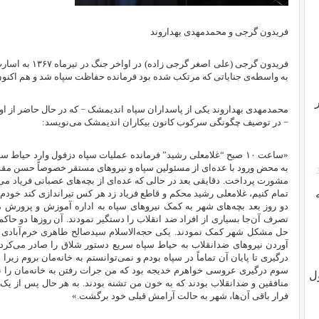
فریدون گرجی و محمد‌مهدی بهداروند
به واسطه‌ی جنایاتی که مرتکب شده بود فرمانده حفاظت سپاه شد و هم اکنو
محمدمهدی بهداروند یکی از پاسداران سپاه اندیمشک − که در حال حاضر از او ب
− در توصیف چگونگی سرکوب کانون بیکاران اندیمشک می‌نویسد:
«ساعت ۱۰ صبح “غلامعلی رشید” فرمانده عملیات سپاه دزفول وارد حیا
به محض ورود با عده‌ای از مسئولین سپاه و نیروهای مستقر خصوصاً حسن مقدم
مشورت پرداخت. دقایقی بعد در حالی که عده‌ای از بچه‌های عصبانی فریاد می‌زدن
تمام کنیم، غلامعلی رشید محکم و قاطع فریاد زد هر کس تیراندازی کند خودم او
دو روز بعد بچه‌های شهر به کمک نیروهای سپاه به اداره آموزش و پرورش
تصرف آن‌جا بسیاری از افراد ضد انقلاب را دستگیر نمودند. آن روزها دو حاک
حل مشکل شهر کمک نمودند. یکی حجه‌الاسلام سیدصالح طاهری خرم‌آبادی و
آوردن نیروهای ضد‌انقلاب به حیاط سپاه سریع دستور شلاق را صادر می‌کرد 
درگیری تا پایان آن تماماً در سپاه بودم و نمی‌توانستم به خانه‌مان بروم زیرا 
سوم درگیری عروسی خواهرم خدیجه بود که من جرات رفتن به خانه‌مان را ندا
ل
منافقین و ضد‌انقلاب بودند که به خون من تشنه بودند. به هر حال پس از ی
فرار باقی آن‌ها، شهر به حالت آرامش قبلی خود برگشت.»