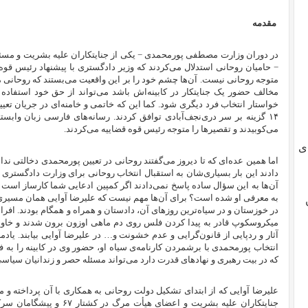
مقدمه
− حامیان روحانی استدلال می‌کردند که وزیر دادگستری با پیشنهاد رئیس قوه
متوجه‌ روحانی نیست. آن‌ها چشم خود را بر این واقعیت می‌بستند که روحانی 
مخالف حضور یک جنایتکار در کابینه‌اش باشد می‌تواند از حق خود استفاده ک
۱۴ گزینه بر سر دری‌نجف‌آبادی توافق کردند. رسانه‌های فارسی زبان وابسته
می‌کوبیدند و تقصیرها را متوجه رئیس قوه قضاییه می‌کردند.
ی
اما همین عده‌ای که تا دیروز می‌گفتند روحانی در تعیین پورمحمدی دخالتی ند
دادند این بار بسیاری‌شان به استقبال انتخاب روحانی برای وزارت دادگستری ر
آن‌ها به این سؤال ساده پاسخ نمی‌دادند اگر کمپین ادعایی شما کارساز است
به معرفی او شده است؟ ‌برای آن‌ها مهم نیست که علیرضا آوایی همان مسیری
میکروسکوپ قادر به پیدا کردن فلس روی دم ماهی اوزون برون شدند و خاویار ر
آثار و ردپایی از قانون‌گرایی و عدم خشونت و… در علیرضا آوایی بیابند. یا
انتخاب پورمحمدی با برشمردن کارنامه‌ی سیاه او، حضور وی در کابینه را به ف
که در بیت رهبری و نهاد‌های قدرت دارد می‌تواند مسئله حصر و زندانیان سیاسی
علیرضا آوایی که از ابتدای تشکیل دولت روحانی به همکاری با آن پرداخته و 
جنایتکاران علیه بشریت و اعضا