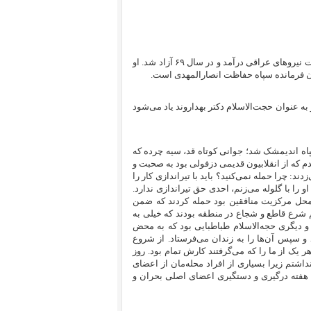
فریدون گرجی (علی اصغر گرجی زاده) در اواخر جنگ در تیرماه ۱۳۶۷ به اسارت نیروهای عراقی درآمد و در سال ۶۹ آزاد شد. او
ن فرمانده سپاه حفاظت انصارالمهدی است.
ه عنوان حجت‌الاسلام دکتر بهداروند یاد می‌شود
ط سپاه اندیمشک شد؛ جوانی کوتاه قد، سیه چرده که
 که از انقلابیون قدیمی دزفولی بود به صحبت و
د: چرا حمله نمی‌کنید؟ باید با تیراندازی کار را
 را با گلوله می‌زنم، احدی حق تیراندازی ندارد.
 محل مرکزیت منافقین بود حمله کردند که ضمن
م شرع قاطع و شجاع در منطقه بودند که خیلی به
 دیگری حجه‌الاسلام طباطبایی بود که به محض
و سپس آن‌ها را به زندان می‌فرستاد. از شروع
هر یک از ما را که می‌گرفتند کارش تمام بود. روز
شتم زیرا بسیاری از افراد محله‌مان از اعضای
ک هفته درگیری و دستگیری اعضای اصلی بحران و