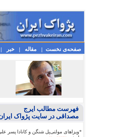
صفحه‌ی نخست |
مقاله |
خبر |
فهرست مطالب ایرج
مصداقی در سایت پژواک ایران
*ویزا‌های مولتی‌پل شنگن و کانادا پسر عل