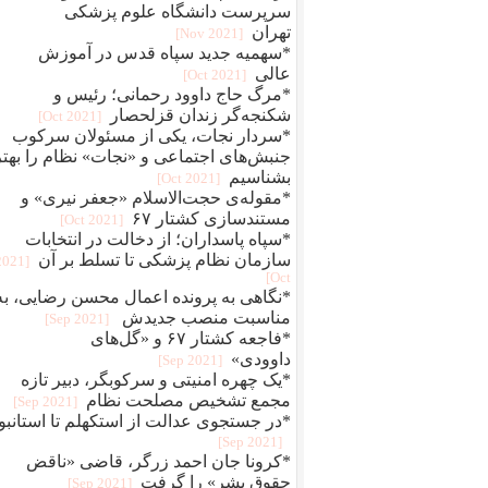
سرپرست دانشگاه علوم پزشکی
تهران
[2021 Nov]
*سهمیه جدید سپاه قدس در آموزش
عالی
[2021 Oct]
*مرگ حاج داوود رحمانی؛ رئیس و
شکنجه‌گر زندان قزلحصار
[2021 Oct]
*سردار نجات، یکی از مسئولان سرکوب
جنبش‌های اجتماعی و «نجات» نظام را بهتر
بشناسیم
[2021 Oct]
*مقوله‌ی حجت‌الاسلام «جعفر نیری» و
مستند‌سازی کشتار ۶۷
[2021 Oct]
*سپاه پاسداران؛ از دخالت در انتخابات
سازمان نظام پزشکی تا تسلط بر آن
[2021
Oct]
*نگاهی به پرونده اعمال محسن رضایی، به
مناسبت منصب جدیدش
[2021 Sep]
*فاجعه کشتار ۶۷ و «گل‌های
داوودی»
[2021 Sep]
*یک چهره‌‌ امنیتی و سرکوبگر، دبیر تازه
مجمع تشخیص مصلحت نظام
[2021 Sep]
*در جستجوی عدالت از استکهلم تا استانبو
[2021 Sep]
*کرونا جان احمد زرگر، قاضی «ناقض
حقوق بشر» را گرفت
[2021 Sep]