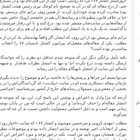
«روزشمار کشتار ۶۷» مرا که روایتی دست اول از این قتل‌عام بود و در
بود) مبادرت کرده بودم خودداری کردند. از همین روی، برایم جای پرسش بود 
حتا بر خلاف قانون مطبوعات و رسانه‌ها (آن هم در جامعه‌ی اروپا)، حاضر نشده
از مقاله‌هایم در سایت‌شان منتشر شده بود، درج کنند و
با این رفتار غیرمتمدن
پا گذاشتند، به یک باره به یاد انتشار این مطلب افتادند و آن هم برای درج در س
مطلب، یکی از مقاله‌های
مناسب‌تر بوده است؟
نکته تأمل برانگیز دیگر این که متوجه شدم حداقل دو نظری را که خوانندگا
ارسال داشته بودند درج نکرده اند! و تنها به انتشار نظرات هدفدار
و شبهه 
ناسالم این سایت از انتشار نابهنگام مقاله را می رساند.
می‌توانستم این چراها و پرسش‌ها را به حاشیه برانم و موضوع را ندیده بگیرم
بازچاپ مقاله‌ دستکاری شده ام در سایت «پیک‌نت» که گردانندگان‌اش را در پ
بخشی از مقصرترین مسئولان رسانه‌های خارج از کشور می‌شناسم، اعتراضی ن
آن‌چه که مرا وادار به اعتراض و نوشتن این پاسخ کرد، این بود که متوجه 
ر
انتشار مقاله‌ام را حذف کرده‌اند! و این در حالی است که من در پایان نوشت
زمانی مهم است و به دلیل احساس مسئولیت داشتن نسبت به آن چه که می‌نوی
می‌آورم.
مطلب «
مهدی کروبی و میرحسین موسوی و کشتار
۶۷
پیش از انتخابات اخیر نوشته و در سایتم انتشار داده بودم و موضوعات مطر
ایشان آن را حذف کرده و بالای آن نوشته‌اند: 30 مرداد 1388 (یعنی تاریخ ثبت در سایت خودشان)!