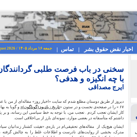
جمعه ۱۶ مرداد ۱۴۰۵ / Friday 7th August 2026
اخبار نقض حقوق بشر |
تماس |
سخنی در باب فرصت طلبی گردانندگان 
با چه انگیزه و هدفی؟
ایرج مصداقی
دیروز از طریق دوستان مطلع شدم که سایت «اخبار روز» مقاله‌‌ای از من با عن
۶۷
» را در صفحه‌ی نخست و در ستون «
تاریخ - یادبود (گوناگون)»
کار ایشان تعجب کردم . تعجب من، با توجه به خط سیاسی این رسانه، و بر پایه
داشتم که متأسفانه در بعضی موارد، نمونه‌ای بارز از بی‌اخلاقی است.
ایشان هیچ‌یک از
ی
مدرک، بخشی از روایت‌های نادرست و اطلاعات غلط را به چالش گرفته ب