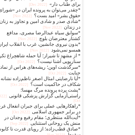
برای طناب دار»
[2022 Dec]
*چقدر می‌توان به پرونده ایران در «شورای
حقوق بشر» امید بست؟
[2022 Nov]
*شادی صدر و شادی امین و تجاوز به زنان
در زندان
[2022 Nov]
*سوابق سیاه عبدالرضا مصری، مدافع
کشتار معترضان بلوچ
[2022 Nov]
*بدون نیروی جانشین، غرب با انقلاب ایران
همسو نمی‌شود
[2022 Nov]
* از مشهد تا شیراز؛ آیا حمله شاهچراغ تکر
سناریویی آشنا نیست؟
[2022 Oct]
*سرگذشت اوین؛ ریشه‌های هراس از نماد
جنایت
[2022 Oct]
*آیا نارضایتی امثال اصغر ناظم‌زاده نشانه
شکاف در حاکمیت است؟
[2022 Oct]
*پشت پرده پرونده مرگ مهسا؛
راستی‌آزمایی گزارش پزشکی قانونی
2022
Oct]
*راهکارهایی عملی برای جبران انفعال غر
در برابر جمهوری اسلامی
[2022 Oct]
*آیت‌الله منتظری؛ مقام رفیع وجدان در
منش یک روحانی استثنایی
[2022 Sep]
*صادق قطب‌زاده؛ از رویای قدرت تا کاب
سقوط
[2022 Sep]