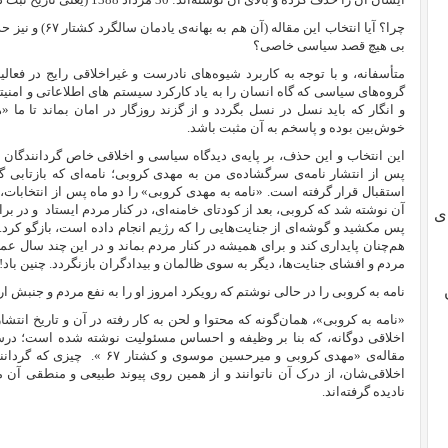
چرا؟ آیا انتخاب ای
بی هیچ قصد سیاسی خاصی؟
متأسفانه، و با توجه به کاربرد شیوه‌های نادرست و غیراخلاقی رایج در فعال
گروه‌های سیاسی که گاه انسان را به یاد کارکرد سیستم های اطلاعاتی و امنی
و انگار که باید نسل در نسل بگردد و از گزند روزگار در امان بماند تا ما «
خوش‌بین بوده و پاسخم به آن مثبت باشد.
این انتخاب و این حذف، بر پایه‌ی دیدگاه سیاسی و اخلاقی خاص گردانندگان «
پس از انتشار نامه‌‌ی سرگشاده‌ی من به مهدی کروبی؛ نامه‌ای که بازتابی 
استقبال قرار گرفته است. «نامه به مهدی کروبی» را دو ماه پس از انتخابات، 
آن نوشته شد که کروبی، بعد از کودتای خامنه‌ای، در کنار مردم ایستاد
و در بر
ی
پس مکشید و گوشه‌ای از جنایت‌هایی را که رژیم انجام داده است، بازگو کرد. د
هم‌چنان پایداری کند و برای همیشه در کنار مردم بماند و در این چند سال ع
مردم و افشای جنایت‌ها، دیگر به سوی ظالمان و بیدادگران بازنگردد. چنین باد!
نامه به کروبی را در حالی نوشتم که رویکرد امروز او را به نفع مردم و جنبش ار
«نامه به کروبی»، همان‌گونه که محتوا و لحن به کار رفته در آن و تاریخ انتش
اخلاقی دوگانه‌، که بنا بر وظیفه و احساس مسئولیت نوشته شده است؛ درست
مقاله‌ی «
مهدی کروبی و میرحسین موسوی و کشتار
۶۷
».
چیزی که گردانن
اخلاقی‌شان، از درک آن ناتوانند و از همین روی پیوند طبیعی و منطقی آن مق
نادیده گرفته‌اند.