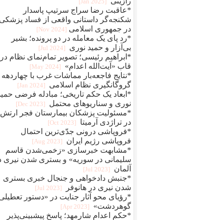
رازینی
[2025 Jan]
*عاقبت رضا سراج سرتيپ پاسدار
شکنجه‌گر داستانی واقعی از فساد پزشکی
در جمهوری اسلامی
[2024 Nov]
*رد پای یک معامله در دو پرونده؛ بشیر
بی‌آزار و حمید نوری
[2024 Jul]
*ابراهیم رئیسی؛ تصویر تمام‌نمای نظام در
قاب «آیت‌الله اعدام»
[2024 May]
*نتایج فاجعه‌بار مماشات غرب با چهاردهه
گروگانگیری نظام اسلامی
[2024 Jan]
*ابعاد یک حکم تاریخی؛ مبادله فرضی حمید
نوری و سناریوهای محتمل
[2023 Dec]
*مسئولیت پزشکان بیمارستان فجر ارتش
در تراژدی آرمیتا
[2023 Oct]
*فروپاشی درونی جدّی‌ترین احتمال
فروپاشی رژیم ایران
[2023 Aug]
*مشابهت خبرسازی «زخمی‌شدن قاسم
سلیمانی در سوریه» و بستری شدن نیری د
آلمان
[2023 Jul]
*جنبش دادخواهی و جنجال خبری بستری
شدن نیری در هانوفر
[2023 Jul]
*رؤیای محو آثار جنایت در «دستور تعطیلی
گوهردشت»
[2023 Apr]
*حکم اعدام شارمهد؛ پاسخ پیشبینی‌پذیر