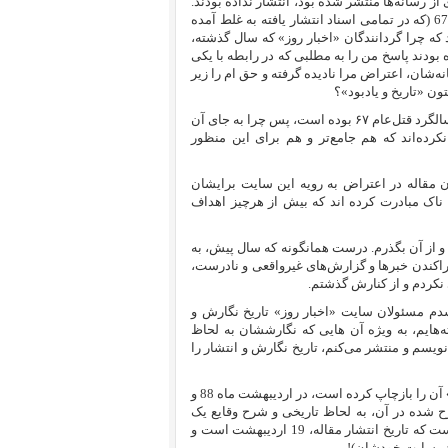
 بسیاری از رسانه‌ها منتشر شده بود، انتشار نداده بودند.
حتی از درج مقاله ای که در آن به تصحیح نام کوچک نیری رئیس هیئت کشتار 67 (که در تمامی اسناد انتشار یافته به غلط آمده
که چرا گردانندگان «اخبار روز» که سال گذشته،
 بودند پاسخ من را به مطلبی که در رابطه با یکی
انه‌شان، اعتراض مرا نادیده گرفته و حق ام را زیر
تون «تاریخ و یادبود»؟
برایم جای پرسش بود از این روی، که ایشان اگر واقعاً بهانه‌شان یاد کردن از سالگرد قتل‌عام ۶۷ بوده است، پس چرا به جای آن
 مفصل‌ام پیرامون کشتار تابستان ۶۷ را انتخاب نکرده‌اند که هم جامع‌تر و هم برای این منظور
ن مقاله در اعتراض به رویه این سایت برایشان
ناک مبادرت کرده اند که بیش از هرچیز اهداف
 و از آن بگذرم. درست همانگونه که سال پیش، به
راکندن خبرها و گزارش‌های غیرواقعی و نادرست،
کردم و از کنارش گذشتم.
شدم مسئولان سایت «اخبار روز» تاریخ نگارش و
ه‌‌هایم، به ویژه آن هایی که نگارششان به لحاظ
سم و منتشر می‌کنم، تاریخ نگارش و انتشار را
» که سایت «اخبار روز» آن را بازچاپ کرده است، در اردیبهشت ماه 88 و
ح شده در آن، به لحاظ تاریخی و شرح وقایع یک
دوران، همچنان مورد تأیید من است. نکته درخور توجه و مورد اعتراض این است که تاریخ انتشار مقاله، 19 اردیبهشت است و