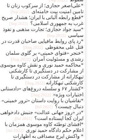
*علی‌اصغر حجازی؛ از سرکوب زنان تا
تامین امنیت بیت خامنه‌ای
[2022 Sep]
*قطع رابطه آلبانی با ایران؛ هشدار صریح
غرب به جمهوری اسلامی؟
[2022 Sep]
*سید جواد حجازی؛ تجارت مذهبی و نفوذ
سیاسی
[2022 Sep]
*رد پای روابط مافيایی صاحبان قدرت در
قتل علی محفوظی
[2022 Aug]
*خنجر «فتوای خمینی» بر گلوی سلمان
رشدی و مسئولیت آمران
[2022 Aug]
*محاکمه حمید نوری و نقش کاوه موسوی؛
از مشارکت در دستگیری تا کارشکنی
تبهکارانه از مشارکت در دستگیری تا
کارشکنی تبهکارانه
[2022 Aug]
*کشتار ۶۷ و سلسله دروغ‌های «دادستانی 
اختیارات ویژه»
[2022 Aug]
*نقاشیان با روایت داستان «ترور خمینی» ب
دنبال چیست؟
[2022 Jul]
*در «روز جهانی عدالت» جنبش دادخواهی
ایران کجا ایستاده است؟
[2022 Jul]
*افشای توطئه کاوه موسوی همزمان با
اعلام حکم دادگاه حمید نوری
[2022 Jul]
* واکنش ایرج مصداقی به اظهارات