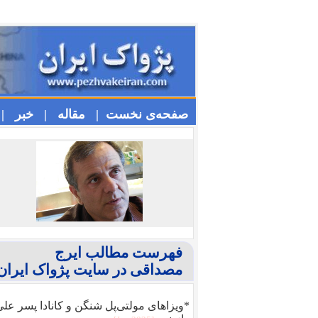
صفحه‌ی نخست |
مقاله |
خبر |
فهرست مطالب ایرج
مصداقی در سایت پژواک ایران
*ویزا‌های مولتی‌پل شنگن و کانادا پسر عل