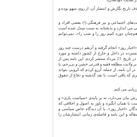
ن مقاله (آن هم به بهانه‌ی یادمان سالگرد کشتار ۶۷) و نیز حذف تاریخ نگارش و انتشار آن، از روی سهو بوده و
یت‌های اجتماعی و نیز فرهنگی (!) بعضی افراد و
تی می اندازد و بدبختانه به سنت مبدل شده است
هم‌چنان دوره کنیم روز را و شب را»، نمی‌توانم
اخبار روز» انجام گرفته و آن‌هم درست چند روز
گسترده در داخل و خارج از کشور داشته و مورد
در تاریخ
23 مرداد منتشر کردم. این نامه پس از
ابر ولایت مطلقه فقیه و قدرتی خشن و بی‌رحم، پا
ر آن نامه، از جمله، آرزو کردم که کروبی بتواند
مری که باقی است، با نقد گذشته و دفاع از حقوق
زیابی می کنم.
ارش بیان می‌دارد، نه بر پایه‌ی «سیاست بازی» و
 با همان انگیزه و باور به اصول و اخلاقی که
دگان «اخبار روز»، با آن دیدگاه خاص سیاسی و
اله و این نامه و فاصله‌ی زمانی انتشارشان را