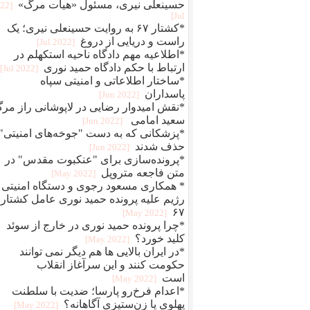
حسینعلی نیری، مسئول «هیات مرگ»
022
Jul]
*کشتار ۶۷ به روایت حسینعلی نیری؛ یک
راست و دریایی از دروغ
[2022 Jul]
*اطلاعیه مهم دادگاه ناحیه استکهلم در
ارتباط با حکم دادگاه حمید نوری
[2022 Jul]
*ساختار اطلاعاتی و امنیتی سپاه
پاسداران
[2022 Jun]
*نقش امیدوار رضایی در لاپوشانی راز مر
سعید امامی
[2022 Jun]
*پزشکانی که به دست "جوخه‌های امنیتی"
حذف شدند
[2022 Jun]
*پرونده‌سازی برای "عنکبوت مقدس" در
متن فاجعه متروپل
[2022 May]
* همکاری مسعود رجوی و دستگاه امنیتی
رژیم علیه پرونده حمید نوری عامل کشتار
۶۷
[2022 May]
*چرا پرونده حمید نوری در خارج از سوئد
کلید خورد؟
[2022 May]
*در ایران بالایی ها هم دیگر نمی توانند
حکومت کنند و این سرآغاز انقلاب
است
[2022 May]
*اعدام فرخ‌رو پارسا؛ ضديت با سلطنت
پهلوی يا زن‌ستيزی آگاهانه؟
[2022 May]