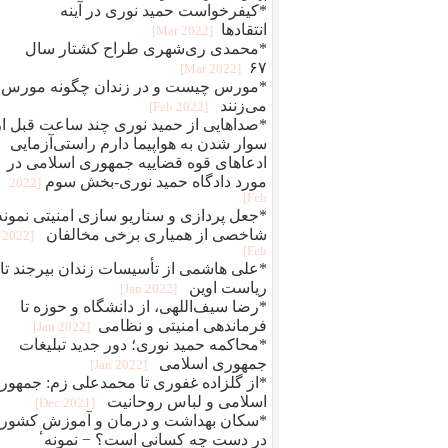
*کیفرخواست حمید نوری در آینه
انتقادها
[2022 Mar]
*محمدی‌ ری‌شهری طراح کشتار سال
۶۷
[2022 Mar]
*مورس چیست و در زندان چگونه مورس
می‌زنند
[2022 Feb]
*صداهایی از حمید نوری چند ساعت قبل از
سوار شدن به هواپیما دارم راستی‌آزمایی
ادعاهای قوه قضاییه جمهوری اسلامی در
مورد دادگاه حمید نوری-بخش سوم
[2022
Feb]
*جعل پردازی و سناريو سازی امنيتی نمونه
شاخصی از همياری برخی مخالفان
[2022
Feb]
*علی هاشمی از تأسیسات زندان بیرجند تا
ریاست اوین
[2022 Jan]
*رضا سیف‌اللهی، از دانشگاه و حوزه تا
فرماندهی امنیتی و نظامی
[2022 Jan]
*محاکمه حميد نوری؛ دور جديد تبلیغات
جمهوری اسلامی
[2022 Jan]
*از گلزاده غفوری تا محمدعلی زم: جمهور
اسلامی و لباس روحانیت
[2021 Dec]
*سکان بهداشت و درمان و آموزش کشور
در دست چه کسانی است؟ − نمونهٴ