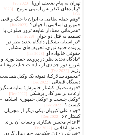
تهران به پیام ضعیف اروپا
[2023 Feb]
*پیامدهای کنفرانس امنیتی مونیخ
[2023
Feb]
*وهم حمله نظامی به ایران یا جنگ واقعی
جمهوری اسلامی با جهان؟
[2023 Jan]
*همزمانی معنادار شایعه ترور صلواتی با
تصمیم به قتل دو جوان
[2023 Jan]
*در آستانه تشکیل دادگاه تجدید نظر در
پرونده حمید نوری: تحریف‌های مشاور
حقوقی خانواده او
[2023 Jan]
*دادگاه تجدید نظر در پرونده حمید نوری و
شروع دور جدیدی از تبلیغات جنایت‌پوشانه‌
رژیم
[2022 Dec]
*محمود سالارکیا، نمونه یک وکیل همدست
دستگاه قضائی
[2022 Dec]
*فهرست یک کشتار خاموش؛ سایه سنگین
ارعاب بر سر کادر پزشکی
[2022 Dec]
*وکیل چیست و «وکیل جمهوری اسلامی»
کیست؟
[2022 Dec]
*جواد علی‌اکبریان، یکی دیگر از مجریان
کشتار ۶۷
[2022 Dec]
*اعدام محسن شکاری و تبعات آن برای
جنبش انقلابی
[2022 Dec]
*خیزش ۱۴۰۱؛ حکومت «به دنبال گردن