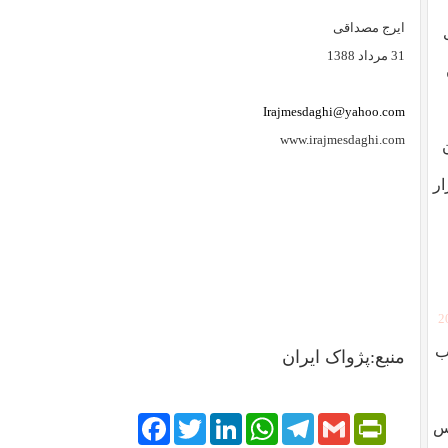
ایرج مصداقی
31 مرداد 1388
Irajmesdaghi@yahoo.com
www.irajmesdaghi.com
ار
[
ب
منبع:پژواک ایران
Facebook
Twitter
LinkedIn
WhatsApp
Telegram
PrintFriendly
Gmail
وس