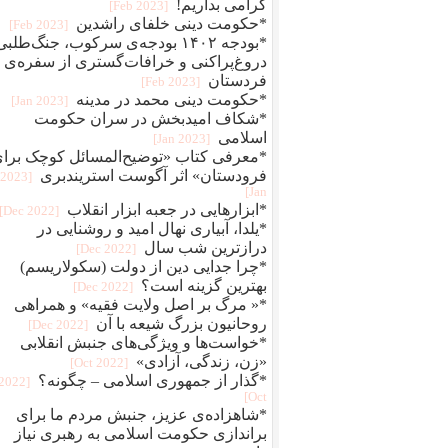
گرامی بداریم!
[2023 Feb]
*حکومت دینی خلفای راشدین
[2023 Feb]
*بودجه ۱۴۰۲ بودجه‌ی سرکوب، جنگ‌طلبی
دروغ‌پراکنی و خرافات‌گستری از سفره‌ی
فردستان
[2023 Feb]
*حکومت دینی محمد در مدینه
[2023 Jan]
*شکاف امیدبخش در سران حکومت
اسلامی
[2023 Jan]
*معرفی کتاب «توضیح‌المسائل کوچک برا
فرودستان» اثر آگوست استریندبری
[2023
Jan]
*ابزارهایی در جعبه ابزار انقلاب
[2022 Dec]
*یلدا، آبیاری نهال امید و روشنایی در
درازترین شب سال
[2022 Dec]
*چرا جدایی دین از دولت (سکولاریسم)
بهترین گزینه است؟
[2022 Dec]
*« مرگ بر اصل ولایت فقیه» و همراهی
روحانیون بزرگ شیعه با آن
[2022 Dec]
*خواست‌ها و ویژگی‌های جنبش انقلابی
«زن، زندگی، آزادی»
[2022 Oct]
*گذار از جمهوری اسلامی – چگونه؟
[2022
Oct]
*شاهزاده‌ی عزیز، جنبش مردم ما برای
براندازی حکومت اسلامی به رهبری نیاز