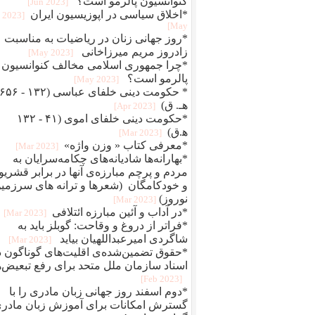
کنوانسیون پالرمو است؟
[2023 Jun]
*اخلاق سیاسی در اپوزیسیون ایران
[2023
May]
*روز جهانی زنان در ریاضیات به مناسبت
زادروز مریم میرزاخانی
[2023 May]
*چرا جمهوری اسلامی مخالف کنوانسیون
پالرمو است؟
[2023 May]
* حکومت دینی خلفای عباسی (۱۳۲ - ۵۶
هـ. ق)
[2023 Apr]
*حکومت دینی خلفای اموی (۴۱ - ۱۳۲
ه‍.ق)
[2023 Mar]
*معرفی کتاب « وزن واژه»
[2023 Mar]
*بهارانه‌ها شادیانه‌های چکامه‌سرایان به
مردم و پرچم مبارزه‌ی آنها در برابر قشری
و خودکامگان (شعرها و ترانه های سرزمی
نوروز)
[2023 Mar]
*در آداب و آئین مبارزه ائتلافی
[2023 Mar]
*فراتر از دروغ و وقاحت: گوبلز باید به
شاگردی امیرعبداللهیان بیاید
[2023 Mar]
*حقوق تضمین‌شده‌ی اقلیت‌های گوناگون د
اسناد سازمان ملل متحد برای رفع تبعیض‌ه
[2023 Feb]
*دوم اسفند روز جهانی زبان مادری را با
گسترش امکانات برای آموزش زبان مادری