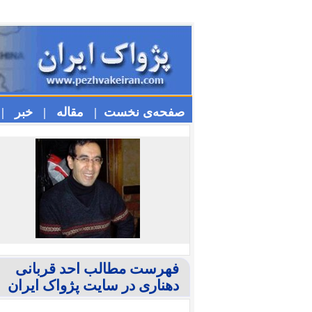
صفحه‌ی نخست |
مقاله |
خبر |
فهرست مطالب احد قربانی
دهناری در سایت پژواک ایران