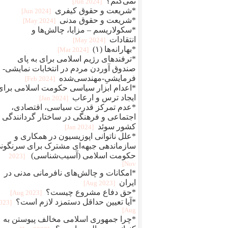
نمی‌کنم؟
[2024 Jun]
*شریعت و حقوق کیفری
[2024 Jun]
*شریعت و حقوق مدنی
[2024 May]
*سکولاریسم – مزایا، چالش‌ها و
انتقادات
[2024 May]
*بهارانه‌ها (۱)
[2024 Mar]
*ترفندهای رژیم اسلامی برای به پای
صندوق آوردن مردم در انتخابات نمایشی-
فرمایشیِ-مهندسی‌شده
[2024 Feb]
*اعدام ابزار سیاسی حکومت اسلامی برای
ایجاد ترس و ارعاب
[2024 Jan]
*عدم تمرکز قدرت سیاسی، اقتصادی،
اجتماعی و فرهنگی در ساختار گردانندگی
کشور سوئد
[2024 Jan]
*علل ناتوانی اپوزیسیون در همکاری و
سازماندهی جبهه‌ای مشترک برای سرنگون
حکومت اسلامی (آسیب‌شناسی)
[2023
Nov]
*امکانات و چالش‌های نافرمانی مدنی در
ایران
[2023 Aug]
*حق دفاع مشروع چیست؟
[2023 Aug]
*آیا تعیین حداقل دستمزد لازم است؟
2023
Aug]
*چرا جمهوری اسلامی مخالف پیوستن به