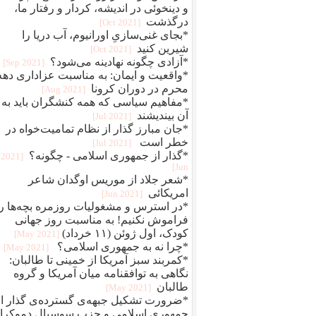
و دینخوئی در اندیشه، کردار و رفتار ما،
درگذشت
[2021 Oct]
*بجای غنی‌سازیِ اورانیوم، آب دریا را
شیرین کنید
[2021 Oct]
*آزادی چگونه نهادینه می‌شود؟
[2021 Sep]
*واقعیت و ایمان: به مناسبت عزاداری دهه
محرم در دوران کرونا
[2021 Aug]
*مفاهیم سیاسی که همه کنشگران باید به
آن بیندیشند
[2021 Jul]
*جان مبارز گذار از نظام تمامیت‌خواه در
خطر است
[2021 Jul]
*گذار از جمهوری اسلامی - چگونه؟
[2021
Jun]
*شعر جلاد از موریس اوگدان شاعر
امریکائی
[2021 Jun]
*در استرس و مشغولیات روزمره بچه‌ها را
فراموش نکنیم! به مناسبت روز جهانی
کودک، اول ژوئن (۱۱ خرداد)
[2021 May]
*چرا نه به جمهوری اسلامی؟
[2021 May]
*کمربند سبز آمریکا از خمینی تا طالبان:
نگاهی به توافقنامه میان آمریکا و گروه
طالبان
[2021 May]
*ضرورت تشکیل جبهه‌ی گسترده‌ی گذار از
جمهوری اسلامی و حزبِ سوسیال دموکرا