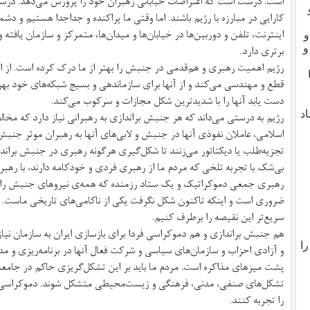
است. درست است که اعتراضات خیابانی رهبران خود را پرورش می‌دهد. درست
کارایی در مبارزه با رژیم باشند. اما وقتی ما پراکنده و جداجدا هستیم و دش
اینترنت، تلفن و دوربین‌ها در خیابان‌ها و میدان‌ها، متمرکز و سازمان یافته 
و
برتری دارد.
و
رژیم اهمیت رهبری و هم‌قدمی در جنبش را بهتر از ما درک کرده است. از اینر
قطع و مهندسی می‌کند و از آنها برای سازماندهی و بسیج شبکه‌های خود بهر
دست یابد آنها را با شدیدترین شکل مجازات و سرکوب می‌کند.
د
رژیم به درستی می‌داند که هر جنبش براندازی به رهبرانی نیاز دارد که مخالفا
اسلامی، عاملان نفوذی آنها در جنبش و لابی‌های آنها به رهبران موثر جن
تجزیه‌طلب یا دیکتاتور می‌زنند تا شکل‌گیری هرگونه رهبری در جنبش براندا
بی‌شک با تجربه تلخی که مردم ما از رهبری فردی و خودکامه دارند، با رهب
رهبری جمعی دموکراتیک و یک ستاد رزمنده که همه‌ی نیروهای جنبش را ه
ضروری است و اینکه تاکنون شکل نگرفت یکی از ناکامی‌های تاریخی ماست. 
سریع‌تر این نقیصه را برطرف کنیم.
هم جنبش براندازی و هم دموکراسی فردا برای بازسازی ایران به سازمان نیاز
ا
و آزادی احزاب و سازمان‌های سیاسی و شرکت فعال آنها در برنامه‌ریزی و 
پشت میزهای مذاکره است. مردم ما باید بر این تشکل‌گریزی حاکم در جامعه 
تشکل‌های صنفی، مدنی، فرهنگی و زیست‌محیطی متشکل شوند. دموکراسی را
را تجربه کنند.