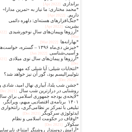
براندازی
[2022 Apr]
*محمد مختاری: ما نیاز به «تمرین مدارا»
داریم.
[2022 Apr]
*جنگ‌افزارهای هسته‌ای: دلهره دائمی
بشریت
[2022 Apr]
*آرزوها وپیمان‌های سالِ نوخورشیدی
2022
Mar]
*بهارانه‌ها
[2022 Mar]
*خیزش دی‌ماه ۱۳۹۶ – گستره، خواست‌ه
و آسیب‌شناسی
[2022 Jan]
*آرزوها و پیمان‌های سال نوی میلادی
2021
Dec]
*انتخابات شیلی: آیا شیلی که مهد
نئولیبرالیسم بود، گور آن نیز خواهد شد؟
[2021 Dec]
*جشن شب یلدا، آبیاری نهال امید، شادی و
روشنایی در درازترین شب سال
[2021 Dec]
*لایحه‌ی بودجه جمهوری اسلامی برای سا
۱۴۰۱ برنامه‌ی اقتصادیی مبهم، ویرانگر،
تبلیغی با تمرکز بر نظامی‌گری، رانتخواری 
ایدئولوژی سرکوبگر
[2021 Dec]
*اوقاف در حکومت اسلامی و نظام
سکولار
[2021 Dec]
*آرامش دوستدار روشنگر امتناع، ناپرسایی