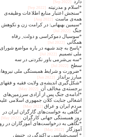
دارد
[2022 Sep]
*اسلام و مدرنیته
[2022 Sep]
*سنجش اعتبار منابع اطلاعات وظیفه‌ی
همه‌ی ماست
[2022 Aug]
*سیمین بهبهانی: در کرامت زن و نکوهش
جنگ
[2022 Jul]
*سوسیال دموکراسی و دولت ِ رفاه
همگانی
[2022 Jul]
*پاسخ به چند شبهه در باره مواضع شورای
ملی تصمیم
[2022 Jul]
*سه بی‌شرمی باور نکردنی در سه
سطح
[2022 Jul]
*ضرورت و شرایط همبستگی ملی نیروها
مبارز برانداز
[2022 Jun]
*شکل‌گیری اندیشه‌ی ولایت فقیه و فقهای
برجسته‌ی مخالف آن
[2022 May]
*ادامه‌ی جنگ پس از آزادی سرزمین‌های
اشغالی جنایت کلان جمهوری اسلامی علیه
مردم ایران و عراق
[2022 May]
*نگاهی به خواست‌های گارگران ایران در
روز همبستگی جهانی کارگران
[2022 May]
*نگاهی به درخواست‌های آموزگاران در رو
آموزگار
[2022 May]
* آسیب‌شناسی پراکندگی در جنبش