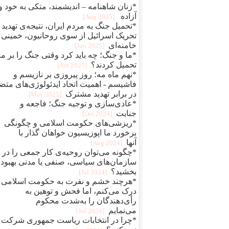
*زنان شاهنامه – اندیشمند، متکی به خود و
آزاده
[2025 Aug]
*تحمیل جنگ به مردم ایران، نتیجه‌ی تهدید 
تحریک اسرائیل از سوی روحانیون، خمینی 
خامنه‌ای
[2025 Jun]
*ما و جنگ؛ چه باید کرد وقتی جنگ را بر ما
تحمیل کردند؟
[2025 Jun]
*نهم ماه مه؛ روز پیروزی بر نازیسم و
فاشیسم - اهمیت اتحاد ایدئولوژی‌های متضا
در برابر تهدید مشترک
[2025 May]
*عادی‌سازی و توجیه جنگ؛ فاجعه و
جنایت
[2024 Oct]
*ریزشی‌های حکومت اسلامی و چگونگی
برخورد ما اپوزیسیون خواهان گذار با
آنها
[2024 Aug]
*چگونه می‌توان روحیه‌ی کار جمعی را در
سازمان‌های سیاسی، صنفی یا مدنی بهبود
بخشید؟
[2024 Jul]
*هرچند خشم و نفرت به حکومت اسلامی ر
درک می‌کنم، اما فحش و توهین به
رأی‌دهندگان را به‌شدت محکوم
می‌نمایم
[2024 Jul]
*چرا در انتخابات ریاست جمهوری شرکت