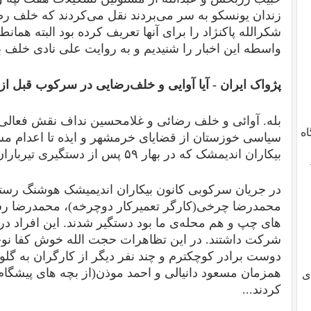
زندان یونسکو به سر می‌بردند نقل می‌کردند که خلف 
شکرالله پاکنژاد را برای آنها تعریف کرده بود البته همانطو
واسطه‌ این اخبار را شنیدیم و به روایت علی نادی خلف بی
پژواک ایران -
آیا آوایی و خلف‌رضایی در سرکوب قبل از ۳۰ خرداد هم نقشی داشتند
بله. آوائی و خلف رضائی و غلامحسین نداف نقش فعالی 
اه
سیاسی خوزستان از قضایای خرمشهر و ایذه تا اعدام مسعو
بیکاران اندیمشک که در بهار ۵۹ پس از دستگیری تیرباران شدند داشتند.
در جریان سرکوبی کانون بیکاران اندیمیشک هوشنگ رس
محمدرضا چرخی(کارگر تعمیرکار دوچرخه)، محمدرضا ر
های چپ و هم محله‌ی ما بود دستگیر شدند. این افراد 
دوست برادر کوچکترم و چند نفر دیگر از کارگران به گلو
همزمان مسعود دانیالی و احمد موذن(از بچه های پیشگام و 
ی
کردند...