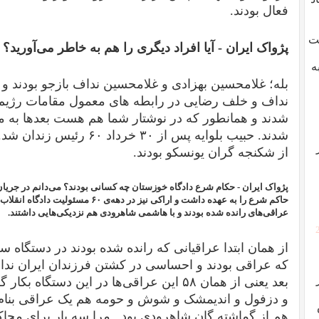
فعال بودند.
شت
پژواک ایران -
آیا افراد دیگری را هم به خاطر می‌آورید؟
ه
بله؛ غلامحسین بهزادی و غلامحسین نداف بازجو بودند و بع
نداف و خلف رضایی در رابطه های معمول مقامات رژیم، 
شدند و همانطور که در نوشتار شما هم هست بعدها به م
شدند. حبیب بلوایه پس از ۳۰ 
از شکنجه گران یونسکو بودند.
پژواک ایران -
حاکم شرع را به عهده داشت و اراکی نیز در د
عراقی‌های رانده شده بودند و با هاشمی شاهرودی هم نزدیکی‌هایی داشتند.
از همان ابتدا عراقیانی که رانده شده بودند در دستگا
که عراقی بودند و احساسی در کشتن فرزندان ایران ندا
بعد یعنی از همان ۵۸ این عراقی‌ها در این دست
و دزفول و اندیمشک و شوش و حومه هم یک عراقی بنام 