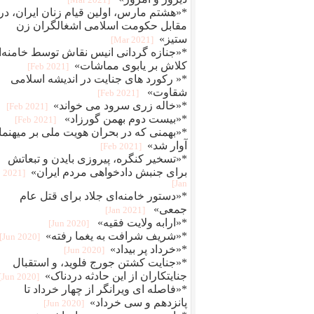
[2021 Mar]
*«هشتم مارس، اولین قیام زنان ایران، در
مقابل حکومت اسلامی اشغالگران زن
ستیز»
[2021 Mar]
*«جنازه گردانی انیس نقاش توسط خامنه‌
کلاش بر یابوی مماشات»
[2021 Feb]
*« رکورد های جنایت در اندیشه اسلامی
شقاوت»
[2021 Feb]
*«خاله زری سرود می خواند»
[2021 Feb]
*«بیست دوم بهمن گورزاد»
[2021 Feb]
*«بهمنی که در بحران هویت ملی بر میهنما
آوار شد»
[2021 Feb]
*«تسخیر کنگره، پیروزی بایدن و تبعاتش
برای جنبش دادخواهی مردم ایران»
[2021
Jan]
*«دستور خامنه‌ای جلاد برای قتل عام
جمعی»
[2021 Jan]
*«ارابه ولایت فقیه»
[2020 Jun]
*«شریف شرافت به یغما رفته»
[2020 Jun]
*«خرداد پر بیداد»
[2020 Jun]
*«جنایت کشتن جورج فلوید، و استقبال
جنایتکاران از این حادثه دردناک»
[2020 Jun]
*«فاصله ای ویرانگر از چهار خرداد تا
پانزدهم و سی خرداد»
[2020 Jun]