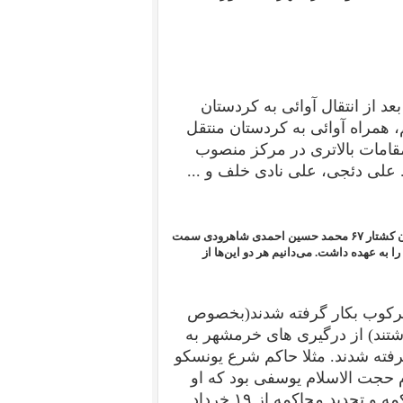
د از انتقال آوائی به کردستان
همراه آوائی به کردستان منتقل
قامات بالاتری در مرکز منصوب
خرداد ۶۰ رئیس زندان شد. علی دئجی، علی نادی خلف و ...
حکام شرع دادگاه خوزستان چه کسانی بودند؟ می‌دانم در جریان کشتار ۶۷ محمد حسین احمدی شاهرودی سمت
هه‌ی ۶۰ مسئولیت دادگاه انقلاب را به عهده داشت. می‌دانیم هر دو این‌ها از
ه سرکوب بکار گرفته شدند(بخصوص
شتند) از درگیری های خرمشهر به
گاه بکار گرفته شدند. مثلا حاکم شرع یونسکو
حجت الاسلام یوسفی بود که او
هم از گماشته گان شاهرودی بود. مرا سه بار برای محاکمه و تجدید محاکمه از ۱۹ خرداد