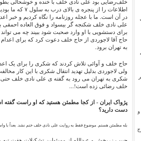
خلف‌رضایی بود علی نادی خلف با خنده و خوشحالی بطور
اطلاعات را از پنجره 
در آن است. ما با عجله روزنامه را نگاه کردیم و خبر اعد
علی نادی خلف شکنجه گر بیسواد و فوق العاده احمقی ب
برای دستشویی با او وارد صحبت شود ببیند چه می تواند
حاج آقا لاجوردی از حاج خلف دعوت کرد که برای اعدام
به تهران برود.
حاج خلف و آوائی تلاش کردند که شکری را برای یک اعدام
ولی لاجوردی بدلیل تهدید انتقال شکری با این کار مخالفت
ر
شکری به تهران می رود به گفته ی علی نادی خلف حتی تی
خلف رضائی زده است!...
پژواک ایران -
از کجا مطمئن هستید که او راست گفته ا
دست دارید؟
و
بله مطمئن هستم. موضوع فقط به روایت علی نادی خلف ختم نشد. بعداً با واس
ج
حبیب زربخش و عبدالله از مسئولین تشکیلات هفت تپه و دی