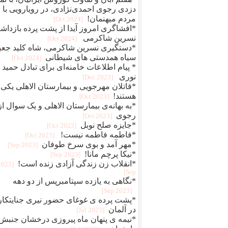
دزدی رجوی احمدی‌نژادی، در رویارویی با
مردم میهنمان!
[2024 Oct]
*افشاگری امروز آیدا از پشت پرده بازدا
نسرین شاکرمی
[2024 Oct]
*دستگیری نسرین شاکرمی، شاه کلید جعب
سیاه همدستی های شیطانی
[2024 Oct]
* پیام اطلاعات خامنه‌ای برای تبادل حمید
نوری
[2023 Dec]
*قاتلان مهرجویی و بیمارستان الاهلی یکی
هستند!
[2023 Oct]
*به بهانه‌ی بیمارستان الاهلی و یک سوال از
رجوی
[2023 Oct]
*جایزه صلح نوبل
[2023 Oct]
*فاطمه فاطمه نیست!
[2023 Oct]
*مهر آمد و بوی سرخ طوفان
[2023 Sep]
*نیکا پرچم مانا!
[2023 Sep]
*انقلاب زن زندگی آزادی زنده است!
[2023
Sep]
*نگاهی به یازده سپتامبرپس از دو دهه
[2023 Sep]
*پشت پرده ی غوغای حضور نیری جنایتکار
در آلمان
[2023 Jul]
*نیمه ی پنهان ماه پیروزی درخشان جنبش