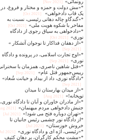
رونمائی»
[2021 Nov]
*«مش دولت و حمزه و مختار و فروغ، در
یک قاب دادخواهی»
[2021 Oct]
*«گندگاو چاله دهانی رئیسی، نسبت به
مفاخر با شکوه هویت ملی»
[2021 Oct]
*«دادخواهی به سیاق رجوی از دادگاه
نوری»
[2021 Oct]
*«از دهقان فداکار تا نوجوان آتشکار »
[2021 Sep]
*«اوج تجارت اسلامی، در پرونده و دادگاه
نوری»
[2021 Sep]
*«قتل شاهین ناصری، همزمان با سخنرانی
رییس‌جمهور قتل عام»
[2021 Sep]
*دادگاه نوری، داد از بیداد و خیانت شُغاد»
[2021 Sep]
*«از میدان بهارستان تا میدان
توپخانه!»
[2021 Aug]
*«از مادران خاوران و آبان تا دادگاه نوری، 
جنبش دادخواهی مردم میهنمان»
[2021 Aug]
*«تهران دوباره فتح می شود!»
[2021 Jul]
*از دادگاه نور چشمی رئیس جانیان تا
خروش خوزستان»
[2021 Jul]
*«رئیسی، اژه ای و دادگاه نوری»
[2021 Jul]
*«مشت محکم کارگران، بر دهان کثیف