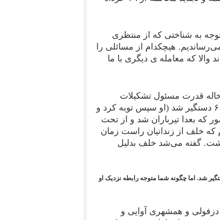
توجه به شناختی که از منتظری
ی‌رساندیم. هیچکدام از مسائلی را
د والا که معامله ی دیگری با ما
خاله قدرت مسئول تشکیلات
اجتماعی اهواز بود و بعدا پس از ضربات ۱۲ اردیبهشت ۶۱ دستگیر شد (او سپس توبه کرد و
ور که بعدا تیرباران شد و از تحت
که خلف از زندانیان راست زمان
اشت. گفته می‌شد خلف بدلیل
ت است او هنگامی که دانش آموز بود در سال ۱۳۵۴ دستگیر شد. اما چگونه شما متوجه رابطه نزدیک او
 دزفولی و همشهری آوایی و