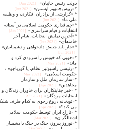
دولت رئیس جانیان»
[2021 Jun]
*«رییس‌جمهور آیشمن»
[2021 Jun]
* «گزارشی از برادران افکاری، و وظیفه
ملی ما»
[2021 Jun]
*«چماقداری حکومت اسلامی در آستانه
انتخابات و قیام سراسری»
[2021 Jun]
*«آخرین نمایش انتخابات، شام آخر
خامنه‌ای»
[2021 Jun]
*«جار بلند جنبش دادخواهی و دشمنانش»
[2021 Jun]
*«خوبی که خویش را سرودی کرد و
ماند»
[2021 May]
*«رئیسی راسپوتین نظام، یا گورباچوف
حکومت اسلامی»
[2021 May]
*«ساز سازمان ملل و سازمان
مجاهدین»
[2021 Apr]
* «خیز جنایتکاران برای خاوران زندگان و
انتخابات مردگان»
[2021 Apr]
*«توپخانه دروغ رجوی به کدام طرف شلی
می کند؟»
[2021 Apr]
* «تاراج ایران توسط حکومت اسلامی
اشغالگران»
[2021 Mar]
*«نوروز پیروز، چنگ در چنگ با دشمنان
دیروز و امروز»