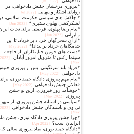
دادخواهی
[2022 Jul]
*پیروزی درخشان جنبش دادخواهی، در
زوایای آشکار و پنهانی
[2022 Jul]
* جاکش های سیاسی حکومت اسلامی، در
لشکرکشی پهلوی ستیزی*
[2022 Jun]
*پیام رضا پهلوی، فرصتی برای نجات ایران
و ایرانی
[2022 Jun]
*از آن سحرگهان خرداد پر فریاد، تا این
شامگاهان خرداد پر بیداد!*
[2022 May]
*دست های خونین جنایتکاران، از فاجعه
سینما رکس تا متروپل امروز آبادان
[2022
May]
*فریاد بلند سرنگونی، پس از پیروزی جنب
دادخواهی
[2022 May]
*پیام مهم پیروزی دادگاه حمید نوری، برای
فعالان جنبش دادخواهی
[2022 May]
*خوشآمد روز فیروزی، ازین نو جشن
پیروزی
[2022 May]
*سپاسی در آستانه جشن پیروزی، از میهن
تی وی و باشندگان جنبش دادخواهی
[2022
May]
*چرا جشن پیروزی دادگاه نوری، جشن مل
ایرانیان است؟
[2022 Apr]
*دادگاه حمید نوری، نماد پیروزی سالی که