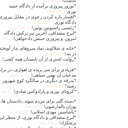
گذشت!
[2022 Mar]
*نوروز پیروزی برآمده از دادگاه حمید
نوری
[2022 Mar]
*افسار پاره کردن رجوی در مقابل پیروزی
دادگاه نوری
[2022 Mar]
*رئیسی راسپوتین پوتین!
[2022 Feb]
*ایرج مصداقی، آخرین تیر ترکش دادگاه
امروز، و پیروزی جنبش دادخواهی!
[2022
Feb]
*خانه ی شلالوند، نماد سروهای بدار آویخته
در بند!
[2022 Feb]
*روایت اشتری از آن تابستان همه کشی!
[2022 Feb]
*فریادی برای سر بریده ی اهوازی، در براب
مدعیان آن بهمن سیاهی!
[2022 Feb]
*بدرقه ی دیگری در سالگرد کوچ شهروز
رشید!
[2022 Feb]
*کرونای نوری و پارادوکس شادی!
[2022
Jan]
*دسته گلی برای مردم سوئد، دادستان ها، 
یوران یالمارشون!
[2022 Jan]
*یاشاسین مهدی اصلانی!
[2022 Jan]
*ایرج مصداقی و دادگاه نوری، از منظر ایر
پزشکزاد!
[2022 Jan]