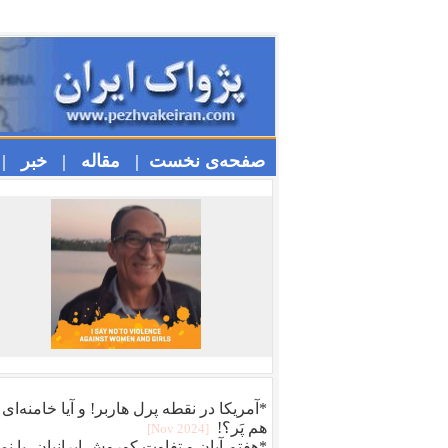
صفحه‌ی نخست |
مقاله |
خبر |
*آمریکا در نقطه پرل هاربر! و آیا خامنه‌ای
هم پَر؟!
[2024 Nov]
*هفتم آبان و تفاوت کوروش ایرانیان، با نما