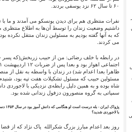
۶۰ تا سال ۶۲ نزد یوسفی بردند.
نفرات منتظری هم برای دیدن یونسکو می آمدند و ما با 
داشتیم وضعیت زندان را توسط آن‌ها به اطلاع منتظری م
که به آنها گفته بودیم به مسئولین زندان منتقل نکرده بودن
می کردند.
در رابطه با خلف رضائی: من از حبیب زربخش(که پسر 
ش
ظاهرا بعدا اعدام شد) در زندان با واسطه به نقل از منص
مسئولین حبیب که مسئول تشکیلات هفت تپه بود، شنیدم 
شاه بوده و به همین دلیل رابطه‌ی نزدیکی با لاجوردی د
سمپاتی به گروه منصورون دزفول زندانی شده بود.
پژواک ایران -
بله درس
با لاجوردی شدید؟
ی
روز بعد اعدام مبارز بزرگ شکرالله پاک نژاد که از قضا