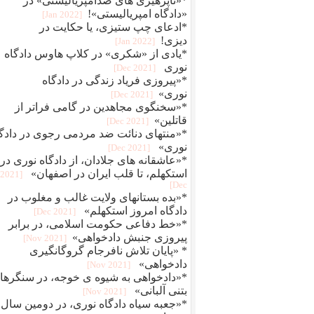
*«ناپرهیزی های ضدامپریالیستی» در
«دادگاه امپریالیستی»!
[2022 Jan]
*ادعای چپ ستیزی، یا حکایت در
دیزی!
[2022 Jan]
*یادی از «شکری» در کلاپ هاوس دادگاه
نوری
[2021 Dec]
*«پیروزی فریاد زندگی در دادگاه
نوری»
[2021 Dec]
*«سخنگوی مجاهدین در گامی فراتر از
قاتلین»
[2021 Dec]
*«منتهای دنائت ضد مردمی رجوی در دادگ
نوری»
[2021 Dec]
*«عاشقانه های جلادان، از دادگاه نوری در
استکهلم، تا قلب ایران در اصفهان»
[2021
Dec]
*«بده بستانهای ولایت غالب و مغلوب در
دادگاه امروز استکهلم»
[2021 Dec]
*«خط دفاعی حکومت اسلامی، در برابر
پیروزی جنبش دادخواهی»
[2021 Nov]
* «پایان تلاش نافرجام گروگانگیری
دادخواهی»
[2021 Nov]
*«دادخواهی به شیوه ی خوجه، در سنگرها
بتنی آلبانی»
[2021 Nov]
*«جعبه سیاه دادگاه نوری، در دومین سال