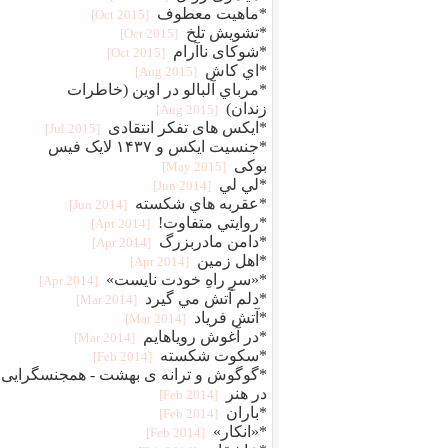
*ماهیت معطوف
[2015 Oct]
*تشویش تلخ
[2015 Oct]
*شوکای ناآرام
[2015 Oct]
*اي كاش
[2015 Aug]
*مرباي آلبالو در اوين (خاطرات
زندان)
[2015 Aug]
*ایکس های تفکر انتقادی
[2015 Jul]
*جنسیت ایکس و ۱۴۳۷ لایک فیس
بوکی
[2015 May]
*لي لي
[2014 Jun]
*عقربه هاي شكسته
[2014 Jun]
*روايتي متفاوت!
[2014 Apr]
*دامن مادربزرگ
[2014 Apr]
*اهل زمين
[2014 Apr]
*«سرِ راهِ خودت نایست»
[2014 Apr]
*دلم آتش مي گيرد
[2014 Mar]
*آتش فریاد
[2014 Mar]
*در آغوش روياهايم
[2014 Mar]
*سکوت شکسته
[2014 Feb]
*گوگوش و ترانه ی بهشت - همجنسگرایی
در هنر
[2014 Feb]
*باران
[2014 Feb]
*«انکار»
[2014 Feb]