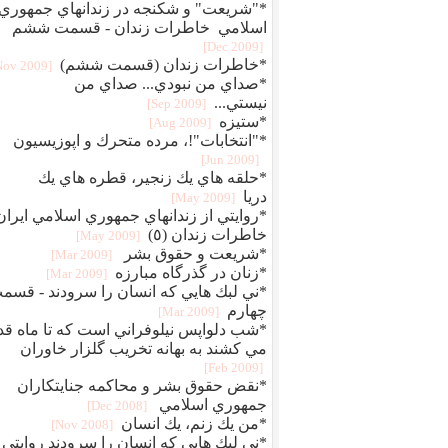
*"شريعت" و شكنجه در زندانهاي جمهوري
اسلامي خاطرات زندان - قسمت ششم
[2009 Dec]
*خاطرات زندان (قسمت ششم)
[2009 Nov]
*صداي من نبودي... صداي من
نيستي...
[2009 Sep]
*ستیزه
[2009 Aug]
*"انتخابات"!، مرده متحرك و اپوزيسيون
[2009 Jun]
*حلقه هاي يك زنجير، قطره هاي يك
دريا
[2009 May]
*روايتي از زندانهاي جمهوري اسلامي ايران
خاطرات زندان (٥)
[2009 May]
*شريعت و حقوق بشر
[2009 Mar]
*زنان در گذرگاه مبارزه
[2009 Mar]
*ني لبك هايي كه انسان را سرودند - قسم
چهارم
[2009 Mar]
*شب دلواپس نيلوفراني است كه تا ماه قد
مي كشند به بهانه تخريب گلزار خاوران
[2009 Feb]
*نقض حقوق بشر و محاكمه جنايتكاران
جمهوري اسلامي
[2008 Dec]
*من يك زنم، يك انسان
[2008 Nov]
*ني لبك هايي كه انسان را سرودند روايتي 