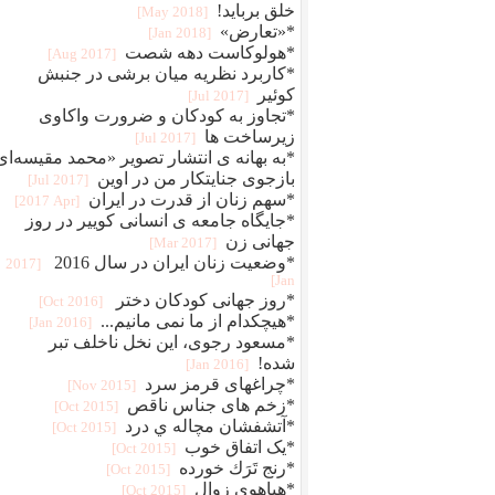
خلق برباید!
[2018 May]
*«تعارض»
[2018 Jan]
*هولوکاست دهه شصت
[2017 Aug]
*کاربرد نظریه میان برشی در جنبش
کوئیر
[2017 Jul]
*تجاوز به کودکان و ضرورت واکاوی
زیرساخت ها
[2017 Jul]
*به بهانه ی انتشار تصویر «محمد مقیسه‌ای
بازجوی جنایتکار من در اوین
[2017 Jul]
*سهم زنان از قدرت در ایران ‏ ‏‎
[2017 Apr]
*جایگاه جامعه ی انسانی کوییر در روز
جهانی زن
[2017 Mar]
*وضعیت زنان ایران در سال 2016‏
[2017
Jan]
*روز جهانی کودکان دختر
[2016 Oct]
*هیچکدام از ما نمی مانیم...
[2016 Jan]
*مسعود رجوی، این نخل ناخلف تبر
شده!
[2016 Jan]
*چراغهای قرمز سرد
[2015 Nov]
*زخم های جناس ناقص
[2015 Oct]
*آتشفشان مچاله ي درد
[2015 Oct]
*یک اتفاق خوب
[2015 Oct]
*رنج تَرَك خورده
[2015 Oct]
*هیاهوی زوال
[2015 Oct]