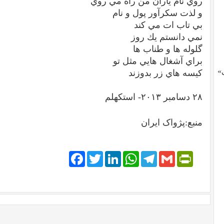
روي نام ياران من راه مي روي
و لذت سكرآور پول و نام
بي تاب ات مي كند
نمي دانستم يك روز
گلوله ها و طناب ها
براي آشغال هايي مثل تو
»
كيسه هاي زر بدوزند
٢٨ دسامبر ٢٠١٣- استكهلم
منبع:پژواک ایران
Facebook
Twitter
LinkedIn
WhatsApp
Telegram
PrintFriendly
Gmail