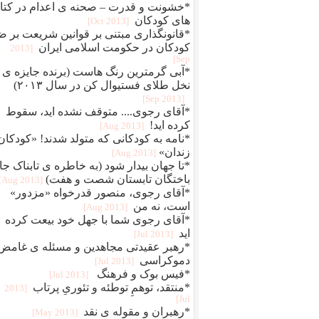
*خشونت و قدرت – صحنه ی اعدام در کتا
های کودکان
[2013 Oct]
*قانونگذاری مبتنی بر قوانین شریعت بر ض
کودکان در حکومت اسلامی ایران
[2013
Sep]
*آبی گرمترین رنگ هاست (برنده جایزه ی
نخل طلای فستیوال کن در سال ۲۰۱۳)
[2013 Sep]
*آقای رجوی.... متوقف نشده اید، سقوط
کرده اید!
[2013 Aug]
*نامه به کودکانی که متولد شدند! «کودکان
زندان»
[2013 Aug]
*تا جهان بیدار شود (به خاطره ی تابناک جا
باختگان تابستان شصت و هفت)
[2013 Aug]
*آقای رجوی، منصور قدرخواه «مزدور»
است، نه من
[2013 Aug]
*آقای رجوی شما با جهل خود بیعت کرده
اید
[2013 Jul]
*رهبر عقیدتی مجاهدین و مسئله ی غامض
دموکراسی
[2013 Jul]
*فیس بوک و فرهنگ
[2013 Jul]
*منتقد، توهمِ توطئه و تئوریِ پرتاب
[2013
Jul]
*رهبران و مقوله ی نقد
[2013 May]