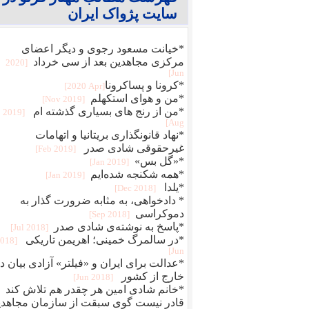
سایت پژواک ایران
*خیانت مسعود رجوی و دیگر اعضای
مرکزی مجاهدین بعد از سی خرداد
[2020
Jun]
*کرونا و پساکرونا‎
[2020 Apr]
*من و هوای استکهلم
[2019 Nov]
*من از رنج هاى بسيارى گذشته ام
[2019
Aug]
*نهاد قانونگذاری بریتانیا و اتهامات
غیرحقوقی شادی صدر
[2019 Feb]
*«گل بس»
[2019 Jan]
*همه شکنجه شده‌ایم
[2019 Jan]
*یلدا
[2018 Dec]
* دادخواهی، به مثابه ضرورت گذار به
دموکراسی
[2018 Sep]
*پاسخ به نوشته‌ی شادی صدر
[2018 Jul]
*در سالمرگ خمینی؛ اهریمن تاریکی
2018
Jun]
*عدالت برای ایران و «فیلتر» آزادی بیان د
خارج از کشور
[2018 Jun]
*خانم شادی امین هر چقدر هم تلاش کند
قادر نیست گوی سبقت از سازمان مجاهدی