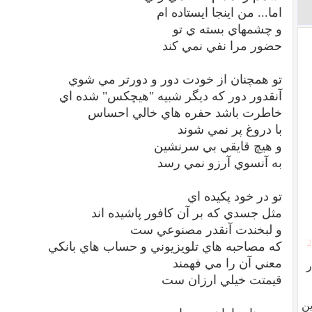
اما... من اينجا ايستاده ام
و چشمهاي بسته ي تو
حضور مرا نفي نمي كند
تو همچنان از خودت دور و دورتر مي شوي
آنقدور دور كه ديگر شبيه "هيچكس" شده اي
خاطرت باشد حفره هاي خالي احساس
با دروغ پر نمي شوند
و هيچ قايقي بي سرنشين
به آنسوي آرزو نمي رسد
تو در خود پكيده اي
مثل جسدي كه بر آن كافور پاشيده اند
و لبخندت آنقدر مصنوعي ست
[
كه مصاحبه هاي تلويزيوني و حساب هاي بانكي
معني آن را مي فهمند
ر
قيمتت خيلي ارزان ست
ن