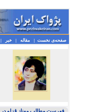
صفحه‌ی نخست |
مقاله |
خبر |
فهرست مطالب مهناز قزلو در