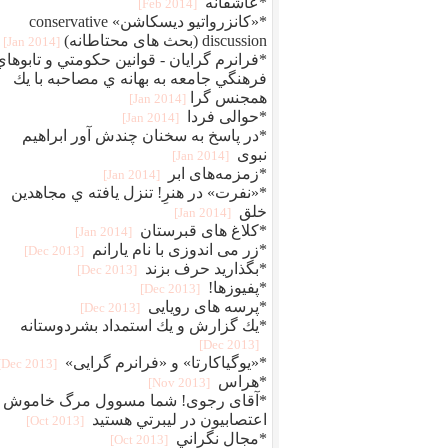
*عاشقانه
[2014 Feb]
*«كانزرواتيو ديسكاشن» conservative
discussion (بحث های محتاطانه)
[2014 Jan]
*فرانرم گرايان - قوانين حكومتي و تابوهاي
فرهنگي جامعه به بهانه ي مصاحبه با يك
همجنس گرا
[2014 Jan]
*حوالی فردا
[2014 Jan]
*در پاسخ به سخنان چندش آور ابراهیم
نبوی
[2014 Jan]
*زمزمه‌های ابر
[2014 Jan]
*«نفرت» در هنرِ! تنزل يافته ي مجاهدين
خلق
[2014 Jan]
*کلاغ های قبرستان
[2014 Jan]
*زر می اندوزی با نام یارانم
[2013 Dec]
*بگذارید حرف بزند
[2013 Dec]
*پفيوزها!
[2013 Dec]
*پرسه های رویایی
[2013 Dec]
*يك گزارش و يك استمداد بشردوستانه
[2013 Dec]
*«یوگیاکارتا» و «فرانرم گرایی»
[2013 Dec]
*هراس
[2013 Nov]
*آقای رجوی! شما مسوول مرگ خاموش
اعتصابيون در ليبرتي هستید
[2013 Oct]
*مجال نگراني
[2013 Oct]