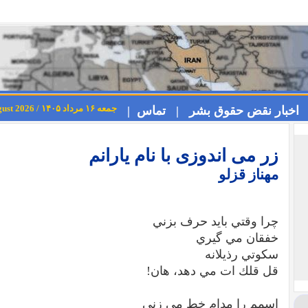
جمعه ۱۶ مرداد ۱۴۰۵ / Friday 7th August 2026
اخبار نقض حقوق بشر |
تماس |
زر می اندوزی با نام یارانم
مهناز قزلو
چرا وقتي بايد حرف بزني
خفقان مي گيري
سكوتي رذيلانه
قل قلك ات مي دهد، هان!
اسمم را مدام خط مي زني