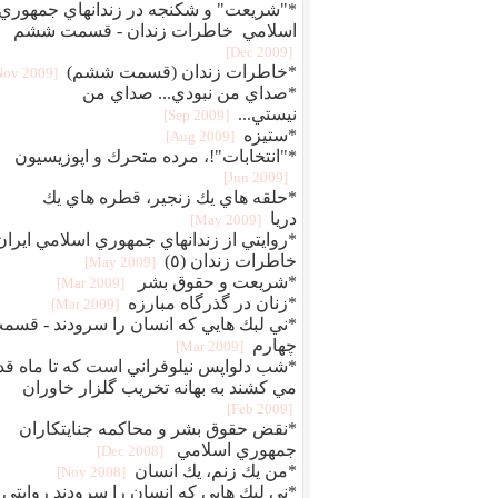
*"شريعت" و شكنجه در زندانهاي جمهوري
اسلامي خاطرات زندان - قسمت ششم
[2009 Dec]
*خاطرات زندان (قسمت ششم)
[2009 Nov]
*صداي من نبودي... صداي من
نيستي...
[2009 Sep]
*ستیزه
[2009 Aug]
*"انتخابات"!، مرده متحرك و اپوزيسيون
[2009 Jun]
*حلقه هاي يك زنجير، قطره هاي يك
دريا
[2009 May]
*روايتي از زندانهاي جمهوري اسلامي ايران
خاطرات زندان (٥)
[2009 May]
*شريعت و حقوق بشر
[2009 Mar]
*زنان در گذرگاه مبارزه
[2009 Mar]
*ني لبك هايي كه انسان را سرودند - قسم
چهارم
[2009 Mar]
*شب دلواپس نيلوفراني است كه تا ماه قد
مي كشند به بهانه تخريب گلزار خاوران
[2009 Feb]
*نقض حقوق بشر و محاكمه جنايتكاران
جمهوري اسلامي
[2008 Dec]
*من يك زنم، يك انسان
[2008 Nov]
*ني لبك هايي كه انسان را سرودند روايتي 