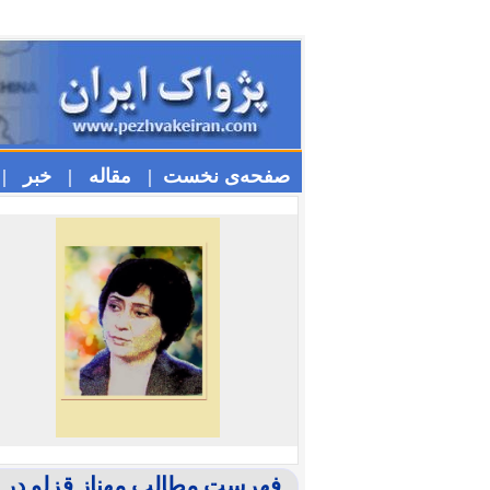
صفحه‌ی نخست |
مقاله |
خبر |
فهرست مطالب مهناز قزلو در