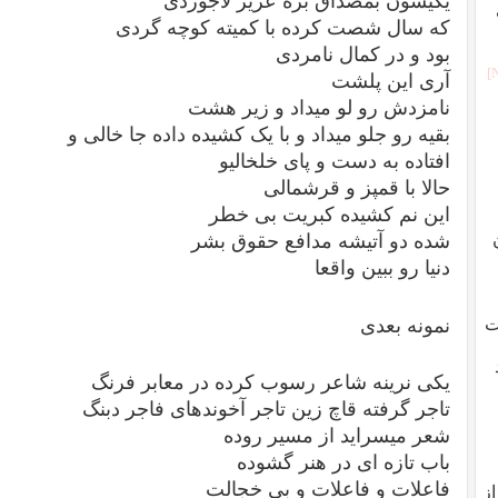
یکیشون بمصداق بره عزیز لاجوردی
که سال شصت کرده با کمیته کوچه گردی
بود و در کمال نامردی
آری این پلشت
نامزدش رو لو میداد و زیر هشت
بقیه رو جلو میداد و با یک کشیده داده جا خالی و
افتاده به دست و پای خلخالیو
حالا با قمپز و قرشمالی
این نم کشیده کبریت بی خطر
شده دو آتیشه مدافع حقوق بشر
دنیا رو ببین واقعا
ت
نمونه بعدی
یکی نرینه شاعر رسوب کرده در معابر فرنگ
تاجر گرفته قاچ زین تاجر آخوندهای فاجر دبنگ
شعر میسراید از مسیر روده
باب تازه ای در هنر گشوده
فاعلات و فاعلات و بی خجالت
از