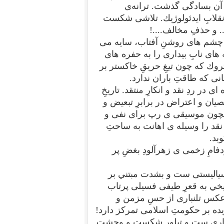
ر آن بسادگی گذشت. ترانه‌ی
نقلابِ ايدئولوژيك. تلاشی شكست
. و حذفِ مخالف....!
 چشم های روشنِ آفتاب، سايه می
ای نابِ بيداری را به حفره های
روك كه چون تيغِ حريقِ خاكستر بر
نی كه طاقتِ باران ندارد.
ر ردِ نقد و انكارِ منتقد. تاريخِ
ان و اعتراض در برابرِ تبعيض و
همچون موسيقی ی رپ برای نفی و
نقد را وسيله ی اهانت به ساحتِ
بد.
امِ زخمی ی زهرآلودِ بغضِ پر
انسياليستی ست و بشدت مبتني بر
يخي به قعرِ طيفی فسيلی پرتاب
برعكس تلنباری از حسِ مزمن و
ده بر حكومتِ اسلامی تمركز دارد!
بيزاری ست و تبلور شكست و وحشت