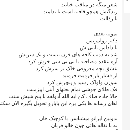
شعر میگه در مناقب خیانت
زندگیش همچو قافیه است با ندامت
با رذالت
نمونه بعدی
دکتر روانپریش
با داداش ناتنی ش
شد به دمب کافه های قرن بیست و یک سریش
آره عقده مصاحبه با بی بی سی خرش کرد
عشق بچه معروفی خاک بر سرش کرد
از فشار بار فردیت قرمبید
سوزن واواک رسید و پنچرش کرد
فک طلای جوشی تمام بحثهای آنتی اپیزمنت
حالا جاده صاف کن ایه الله آدولفه با پنج شیش سنت
اهای رسانه ها یکی بره این بابارو تحویل بگیره الان سکته
بدونین ایرانو میشناسن با کوچیک خان
نه با تفاله هائی چون خالو قربان