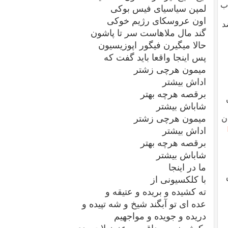
ب
لمپن سیاسیای فیس بوکی
اون عروسکای رژیم خوکی
د
گند مال ملاهاست سر تا پاشون
حالا میگیرن فیگور اپوزیسیون
پس اینجا واقعا باید گفت که
میمون هرچی زشتر
اداش بیشتر
برقصه هرچه بهتر
شاباش بیشتر
میمون هرچی زشتر
ن
اداش بیشتر
برقصه هرچه بهتر
شاباش بیشتر
ما در اینجا
با کلکسیونی از
ته کشیده و بریده و عتیقه و
عده ای تو آبگند شیخ و شه تپیده و
دریده و جویده و مواجهیم