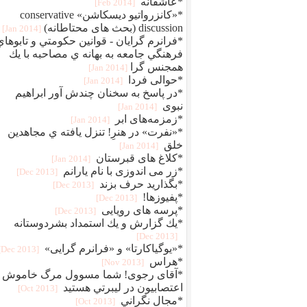
*عاشقانه
[2014 Feb]
*«كانزرواتيو ديسكاشن» conservative
discussion (بحث های محتاطانه)
[2014 Jan]
*فرانرم گرايان - قوانين حكومتي و تابوهاي
فرهنگي جامعه به بهانه ي مصاحبه با يك
همجنس گرا
[2014 Jan]
*حوالی فردا
[2014 Jan]
*در پاسخ به سخنان چندش آور ابراهیم
نبوی
[2014 Jan]
*زمزمه‌های ابر
[2014 Jan]
*«نفرت» در هنرِ! تنزل يافته ي مجاهدين
خلق
[2014 Jan]
*کلاغ های قبرستان
[2014 Jan]
*زر می اندوزی با نام یارانم
[2013 Dec]
*بگذارید حرف بزند
[2013 Dec]
*پفيوزها!
[2013 Dec]
*پرسه های رویایی
[2013 Dec]
*يك گزارش و يك استمداد بشردوستانه
[2013 Dec]
*«یوگیاکارتا» و «فرانرم گرایی»
[2013 Dec]
*هراس
[2013 Nov]
*آقای رجوی! شما مسوول مرگ خاموش
اعتصابيون در ليبرتي هستید
[2013 Oct]
*مجال نگراني
[2013 Oct]