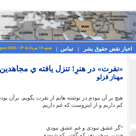
شنبه ۱۷ مرداد ۱۴۰۵ / Saturday 8th August 2026
اخبار نقض حقوق بشر |
تماس |
«نفرت» در هنرِ! تنزل يافته ي مجاهدين
مهناز قزلو
هيچ بر آن نبودم در نوشته هايم از نفرت بگويم. برآن بو
كم داريم و از اينروست كه غم داريم.
“گر عشق نبودی و غمِ عشق نبودي
چندين سخنِ نغز كه گفتی كه شنودی