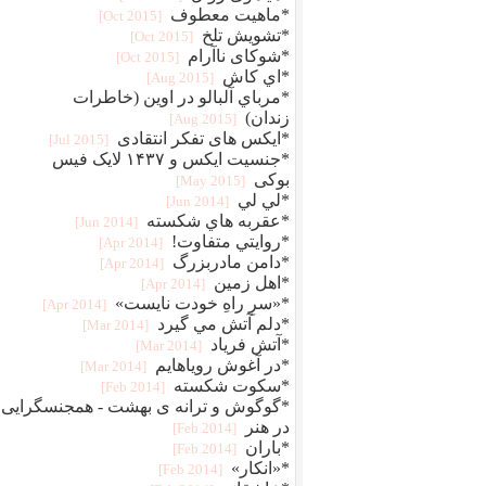
*ماهیت معطوف
[2015 Oct]
*تشویش تلخ
[2015 Oct]
*شوکای ناآرام
[2015 Oct]
*اي كاش
[2015 Aug]
*مرباي آلبالو در اوين (خاطرات
زندان)
[2015 Aug]
*ایکس های تفکر انتقادی
[2015 Jul]
*جنسیت ایکس و ۱۴۳۷ لایک فیس
بوکی
[2015 May]
*لي لي
[2014 Jun]
*عقربه هاي شكسته
[2014 Jun]
*روايتي متفاوت!
[2014 Apr]
*دامن مادربزرگ
[2014 Apr]
*اهل زمين
[2014 Apr]
*«سرِ راهِ خودت نایست»
[2014 Apr]
*دلم آتش مي گيرد
[2014 Mar]
*آتش فریاد
[2014 Mar]
*در آغوش روياهايم
[2014 Mar]
*سکوت شکسته
[2014 Feb]
*گوگوش و ترانه ی بهشت - همجنسگرایی
در هنر
[2014 Feb]
*باران
[2014 Feb]
*«انکار»
[2014 Feb]