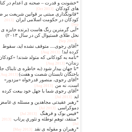
*خشونت و قدرت – صحنه ی اعدام در کتا
های کودکان
[2013 Oct]
*قانونگذاری مبتنی بر قوانین شریعت بر ض
کودکان در حکومت اسلامی ایران
[2013
Sep]
*آبی گرمترین رنگ هاست (برنده جایزه ی
نخل طلای فستیوال کن در سال ۲۰۱۳)
[2013 Sep]
*آقای رجوی.... متوقف نشده اید، سقوط
کرده اید!
[2013 Aug]
*نامه به کودکانی که متولد شدند! «کودکان
زندان»
[2013 Aug]
*تا جهان بیدار شود (به خاطره ی تابناک جا
باختگان تابستان شصت و هفت)
[2013 Aug]
*آقای رجوی، منصور قدرخواه «مزدور»
است، نه من
[2013 Aug]
*آقای رجوی شما با جهل خود بیعت کرده
اید
[2013 Jul]
*رهبر عقیدتی مجاهدین و مسئله ی غامض
دموکراسی
[2013 Jul]
*فیس بوک و فرهنگ
[2013 Jul]
*منتقد، توهمِ توطئه و تئوریِ پرتاب
[2013
Jul]
*رهبران و مقوله ی نقد
[2013 May]