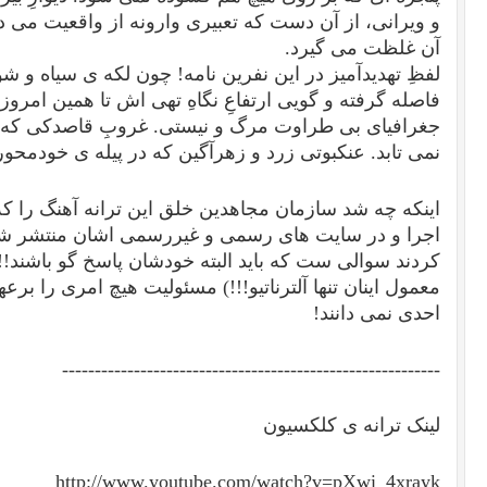
و ويرانی، از آن دست كه تعبيری وارونه از واقعيت می ده
آن غلظت می گيرد.
لفظِ تهديدآمیز در اين نفرين نامه! چون لكه ی سياه و شو
فاصله گرفته و گويی ارتفاعِ نگاهِ تهی اش تا همين امر
جغرافيای بی طراوت مرگ و نيستی. غروبِ قاصدکی كه پي
نمی تابد. عنكبوتی زرد و زهرآگين كه در پيله ی خودمحوری
اینکه چه شد سازمان مجاهدین خلق این ترانه آهنگ را
اجرا و در سایت های رسمی و غیررسمی اشان منتشر شده
کردند سوالی ست که باید البته خودشان پاسخ گو باشند!
معمول اینان تنها آلترناتیو!!!) مسئولیت هیچ امری را برع
احدی نمی دانند!
----------------------------------------------------------
لینک ترانه ی کلکسیون
http://www.youtube.com/watch?v=pXwi_4xrayk