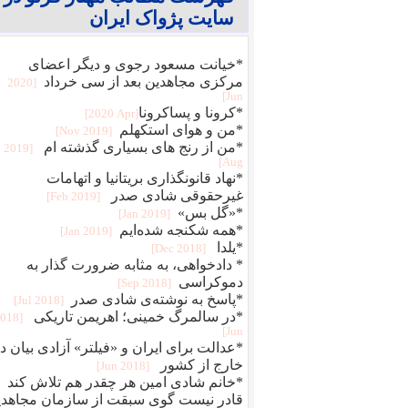
سایت پژواک ایران
*خیانت مسعود رجوی و دیگر اعضای
مرکزی مجاهدین بعد از سی خرداد
[2020
Jun]
*کرونا و پساکرونا‎
[2020 Apr]
*من و هوای استکهلم
[2019 Nov]
*من از رنج هاى بسيارى گذشته ام
[2019
Aug]
*نهاد قانونگذاری بریتانیا و اتهامات
غیرحقوقی شادی صدر
[2019 Feb]
*«گل بس»
[2019 Jan]
*همه شکنجه شده‌ایم
[2019 Jan]
*یلدا
[2018 Dec]
* دادخواهی، به مثابه ضرورت گذار به
دموکراسی
[2018 Sep]
*پاسخ به نوشته‌ی شادی صدر
[2018 Jul]
*در سالمرگ خمینی؛ اهریمن تاریکی
2018
Jun]
*عدالت برای ایران و «فیلتر» آزادی بیان د
خارج از کشور
[2018 Jun]
*خانم شادی امین هر چقدر هم تلاش کند
قادر نیست گوی سبقت از سازمان مجاهدی