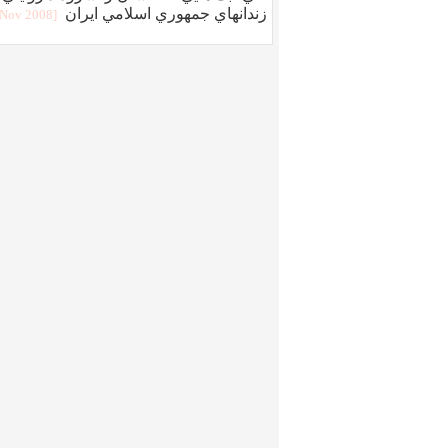
زندانهاي جمهوري اسلامي ايران
[2008 Nov]