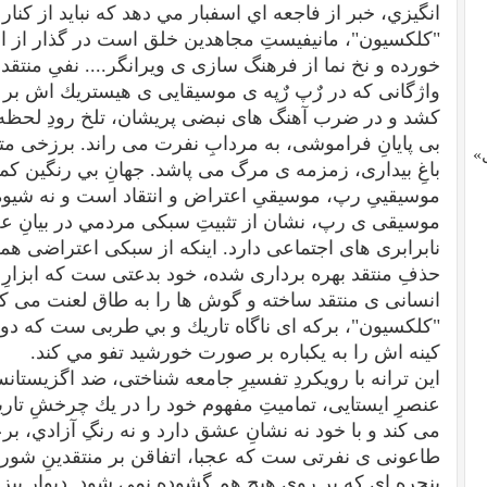
انگيزي، خبر از فاجعه اي اسفبار مي دهد كه نبايد از كنا
"كلكسيون"، مانيفيستِ مجاهدين خلق است در گذار از ا
خورده و نخ نما از فرهنگ سازی ی ويرانگر.... نفیِ منتقد.
واژگانی كه در رٌپ رٌپه ی موسيقايی ی هيستريك اش بر
كشد و در ضرب آهنگ های نبضی پريشان، تلخ رودِ لحظه ه
بی پايانِ فراموشی، به مردابِ نفرت می راند. برزخی مت
»
باغِ بيداری، زمزمه ی مرگ می پاشد. جهانِ بي رنگين كما
موسيقيیِ رپ، موسيقیِ اعتراض و انتقاد است و نه شيوه ای د
موسيقی ی رپ، نشان از تثبيتِ سبكی مردمي در بيانِ عصي
نابرابری های اجتماعی دارد. اينكه از سبكی اعتراضی 
حذفِ منتقد بهره برداری شده، خود بدعتی ست كه ابزارِ 
انسانی ی منتقد ساخته و گوش ها را به طاق لعنت می کو
"كلكسيون"، بركه ای ناگاه تاريك و بي طربی ست كه دودف
كينه اش را به يكباره بر صورت خورشيد تفو مي كند.
اين ترانه با رويكردِ تفسيرِ جامعه شناختی، ضد اگزيست
عنصرِ ايستايی، تماميتِ مفهوم خود را در يك چرخشِ تار
می كند و با خود نه نشانِ عشق دارد و نه رنگِ آزادي، 
طاعونی ی نفرتی ست كه عجبا، اتفاقن بر منتقدينِ شوري
پنجره ای كه بر روی هيچ هم گشوده نمی شود. ديوارِ 