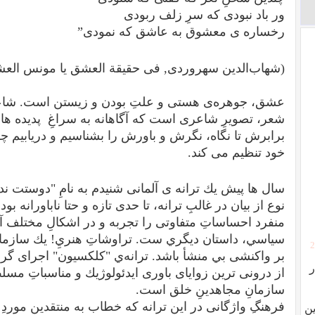
ور باد نبودی كه سرِ زلف ربودی
رخساره ی معشوق به عاشق كه نمودی”
(شهاب‏‌الدین سهروردی, فی حقیقة العشق یا مونس العش
عشق، جوهره‌ی هستی و علتِ بودن و زيستن است. شا
شعر، تصويرِ شاعری است كه آگاهانه به سراغِ پديده ها
برابرش تا نگاه، نگرش و باورش را بشناسيم و دريابيم چگون
خود تنظيم می كند.
نوع از بيان در غالبِ ترانه، تا حدی تازه و حتا ناباورانه 
منفرد احساساتِ متفاوتی را تجربه و در اشكالِ مختلف آن را
سياسي، داستان ديگري ست. تراوشاتِ هنريِ! يك سازمان
[
بر واكنشی بي منشأ باشد. ترانه‌ي "كلكسيون" اجرای گرو
ر
از درونی ترين زوايای باوری ايدئولوژيك و مناسباتِ مسلط 
سازمانِ مجاهدينِ خلق است.
فرهنگِ واژگانی در اين ترانه كه خطاب به منتقدين موردِ
ن