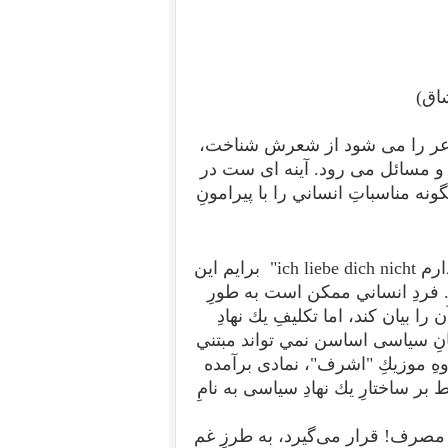
اق)
عر را می شود از شعرش شناخت،
 و مسائل می رود. آينه ای ست در
ه مناسباتِ انساني را با پيرامونِ
سال ها پيش يك ترانه ی آلمانی شنيدم به نامِ "دوستت ندارم ich liebe dich nicht" برايم اين
بود. فردِ انساني ممكن است به طورِ
 بيان كند، اما تكليفِ يك نهادِ
ِ سياسی اساسن نمي تواند مبتني
هِ موزيكِ "اشرف"، نمادی برآمده
بر ساختارِ يك نهادِ سياسی به نامِ
 مصرف! قرار می‌گيرد، به طرزِ غم