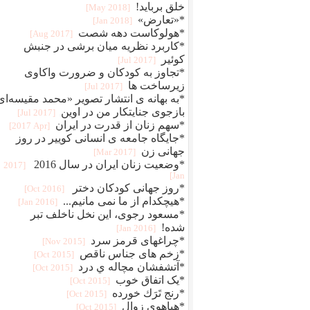
خلق برباید!
[2018 May]
*«تعارض»
[2018 Jan]
*هولوکاست دهه شصت
[2017 Aug]
*کاربرد نظریه میان برشی در جنبش
کوئیر
[2017 Jul]
*تجاوز به کودکان و ضرورت واکاوی
زیرساخت ها
[2017 Jul]
*به بهانه ی انتشار تصویر «محمد مقیسه‌ای
بازجوی جنایتکار من در اوین
[2017 Jul]
*سهم زنان از قدرت در ایران ‏ ‏‎
[2017 Apr]
*جایگاه جامعه ی انسانی کوییر در روز
جهانی زن
[2017 Mar]
*وضعیت زنان ایران در سال 2016‏
[2017
Jan]
*روز جهانی کودکان دختر
[2016 Oct]
*هیچکدام از ما نمی مانیم...
[2016 Jan]
*مسعود رجوی، این نخل ناخلف تبر
شده!
[2016 Jan]
*چراغهای قرمز سرد
[2015 Nov]
*زخم های جناس ناقص
[2015 Oct]
*آتشفشان مچاله ي درد
[2015 Oct]
*یک اتفاق خوب
[2015 Oct]
*رنج تَرَك خورده
[2015 Oct]
*هیاهوی زوال
[2015 Oct]