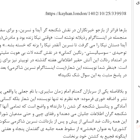
ی
https://kayhan.london/1402/10/25/339938/
بارها فراتر از بازجو خبرنگاران در نقش شکنجه گر آیدا و نسرین، و برای س
منجمله در اینستاگرام رذیلانه نوشته است: «وقتی نیکا زنده بود و مادر
آیدا دستان نیکا را می گرفت تا نسرین آنقدر نیکا را بزنه که خسته بشه…
توحیدی - سوسیالیستی- رنگین کمانی» در نقش گنده لات بی هویت ملیت
در امتداد رذالت این آتش حقیر اطلاعاتی هفته گذشته در توییتر نیز برا
است: «بنظر شما نویسنده این شعار(پست اینستاگرام نسرین شاکرمی) بعد 
در پاسخ مثبت به این سوال شک نکنید!»
نشر و اضافه خوری فرموده: «به نظرم نه تنها نویسنده این شعار بلکه کسانی ک
آمادگی و پتانسیل شکنجه گر شدن را دارند!» و واضح است که تمامی آنها
شکنجه گران اطلاعات جانیان می دهند! و رفقای چپی و حتی مدعیان شوراهای
این همه رذالت ضد انسانی از پیش و پس از بازداشت نسرین شاکرمی سکوت کر
و
کشوری! به عنوان «بخشی» از سقوط همه جانبه ی گفتمان پنجاه و هفتی
اینگونه فجیع به کشتنِ خود برنخاست