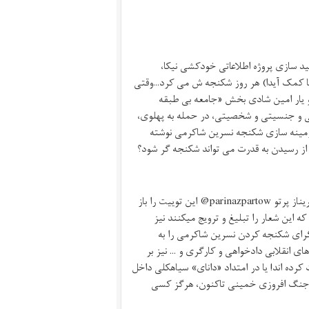
فید سازی پروژه اطلاعاتی خودکشی نیکا،
ش(با کمک آیدا) هر روز شکنجه ش می کرد…وقتی
» و یار امین شادی بخش «جامعه بی طبقه
ی و جنسیتی و شخصیتی، در حمله به پهلوی،
ی زمینه سازی شکنجه نسرین شاکرمی نوشته
از رسیدن به قدرت می تواند شکنجه گر شود؟
و بلافاصله یکی از سربازان گمنام امام زمان سایبری، با نام جعلی یا واقعی پریناز پرتو parinazpartow@ این توییت را باز
ه این شعار را تبلیغ و ترویج میکنند نیز
 گرای شکنجه کردن نسرین شاکرمی را به
 انقلابی دادخواهی و کارگری و ... نیز بر
ده اند! یا در امتداد «دانای» سیاهکلی داخل
 جنگ افروزی خمینی تاکنون، هرگز کسی