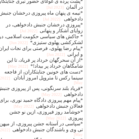
*پشت پرده ی غوغای حضور نیری جنایتکار
در آلمان
[2023 Jul]
*نیمه ی پنهان ماه پیروزی درخشان جنبش
دادخواهی
[2022 Jul]
*پیروزی درخشان جنبش دادخواهی، در
زوایای آشکار و پنهانی
[2022 Jul]
* جاکش های سیاسی حکومت اسلامی، در
لشکرکشی پهلوی ستیزی*
[2022 Jun]
*پیام رضا پهلوی، فرصتی برای نجات ایران
و ایرانی
[2022 Jun]
*از آن سحرگهان خرداد پر فریاد، تا این
شامگاهان خرداد پر بیداد!*
[2022 May]
*دست های خونین جنایتکاران، از فاجعه
سینما رکس تا متروپل امروز آبادان
[2022
May]
*فریاد بلند سرنگونی، پس از پیروزی جنب
دادخواهی
[2022 May]
*پیام مهم پیروزی دادگاه حمید نوری، برای
فعالان جنبش دادخواهی
[2022 May]
*خوشآمد روز فیروزی، ازین نو جشن
پیروزی
[2022 May]
*سپاسی در آستانه جشن پیروزی، از میهن
تی وی و باشندگان جنبش دادخواهی
[2022
May]