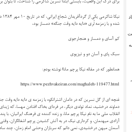
برای درک این واقعیت، بایستی ابتدا نسرین شاکرمی را شناخت، تا بتوان برای 
نیکا
د
شده و با زمزمه لُری «دایه دایه وقت جنگه» دمساز بود،
شت
کم آسای و دمساز و هنجارجوی
ه
سبک پای و آسان دو و تیزپوی
همانطور که در مقاله نیکا پرچم مانا! نوشته بودم:
https://www.pezhvakeiran.com/maghaleh-119477.html
غنچه ای از گل نسرین که در دامان اشترانکوه با زمزمه ی دایه دایه وقت جن
دماوند درخشید، نماد تولدی دیگر، در فردای بخاک افتادن مهسا، که ژینای ز
انقلاب ملی ما به نام نیکا پرچم مانا، و زنده کننده ی فرهنگ ایرانیان، با 
آزادی میهنمان، و کرداری نیک در به آتش کشیدن پرچم اشغالگران، وقتی ک
آسمان میهن درخشیدی، نمی دانم که سربازان وحشی امام زمان، چند ساعت