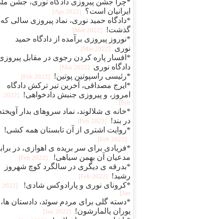
*چرا جشن پیروزی دادگاه نوری، جشن مل
ایرانیان است؟
[2022 Apr]
*دادگاه حمید نوری، نماد پیروزی سالی که
گذشت!
[2022 Mar]
*نوروز پیروزی برآمده از دادگاه حمید
نوری
[2022 Mar]
*افسار پاره کردن رجوی در مقابل پیروزی
دادگاه نوری
[2022 Mar]
*رئیسی راسپوتین پوتین!
[2022 Feb]
*ایرج مصداقی، آخرین تیر ترکش دادگاه
امروز، و پیروزی جنبش دادخواهی!
[2022
Feb]
*خانه ی شلالوند، نماد سروهای بدار آویخته
در بند!
[2022 Feb]
*روایت اشتری از آن تابستان همه کشی!
[2022 Feb]
*فریادی برای سر بریده ی اهوازی، در براب
مدعیان آن بهمن سیاهی!
[2022 Feb]
*بدرقه ی دیگری در سالگرد کوچ شهروز
رشید!
[2022 Feb]
*کرونای نوری و پارادوکس شادی!
[2022
Jan]
*دسته گلی برای مردم سوئد، دادستان ها، 
یوران یالمارشون!
[2022 Jan]