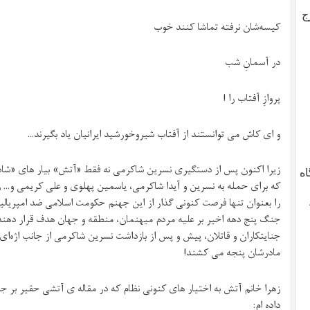
ج
کیسه‌شان نرفته تماشا کنند خوب
در آسمانِ شب
پروازِ آفتاب را !
و ای کاش می توانستند از آفتاب شیروخورشید ایرانیان یاد بگیرند…
زیرا اکنون پس از دستگیری نسرین شاکرمی نه فقط «آتش» بیار های «شا
اه
که برای حمله به نسرین و آیدا شاکرمی، یاسمین پهلوی و علی کریمی و… ر
را بعنوان تنها فرصت کنونی گذار از این جهنم حکومت اسلامی ضد امپریالی
جنگ پنج دهه اخیر بر علیه مردم میهنمان، منطقه و جهان هدف قرار دهند،
جنایتکاران و قاتلان، پیش و پس از بازداشت نسرین شاکرمی از جانب اژه‌ای 
مادرشان پنجه می کشند!
زهرا خانم آتش به اختیار های کنونی نظام که در مقاله ی آتشی حقیر بر ج
داده ام: