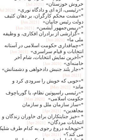
خروش خوزستان»
[2021 Jul]
*«رئیسی، اژه ای و دادگاه نوری»
[2021 Jul]
*«مشت محکم کارگران، بر دهان کثیف
دولت رئیس جانیان»
[2021 Jun]
*«رییس‌جمهور آیشمن»
[2021 Jun]
* «گزارشی از برادران افکاری، و وظیفه
ملی ما»
[2021 Jun]
*«چماقداری حکومت اسلامی در آستانه
انتخابات و قیام سراسری»
[2021 Jun]
*«آخرین نمایش انتخابات، شام آخر
خامنه‌ای»
[2021 Jun]
*«جار بلند جنبش دادخواهی و دشمنانش»
[2021 Jun]
*«خوبی که خویش را سرودی کرد و
ماند»
[2021 May]
*«رئیسی راسپوتین نظام، یا گورباچوف
حکومت اسلامی»
[2021 May]
*«ساز سازمان ملل و سازمان
مجاهدین»
[2021 Apr]
* «خیز جنایتکاران برای خاوران زندگان و
انتخابات مردگان»
[2021 Apr]
*«توپخانه دروغ رجوی به کدام طرف شلی
می کند؟»
[2021 Apr]