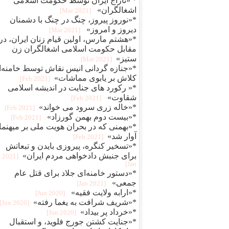
* «تاراج ایران توسط حکومت اسلامی
اشغالگران»
[2021 Mar]
*«نوروز پیروز، چنگ در چنگ با دشمنان
دیروز و امروز»
[2021 Mar]
*«هشتم مارس، اولین قیام زنان ایران، در
مقابل حکومت اسلامی اشغالگران زن
ستیز»
[2021 Mar]
*«جنازه گردانی انیس نقاش توسط خامنه‌
کلاش بر یابوی مماشات»
[2021 Feb]
*« رکورد های جنایت در اندیشه اسلامی
شقاوت»
[2021 Feb]
*«خاله زری سرود می خواند»
[2021 Feb]
*«بیست دوم بهمن گورزاد»
[2021 Feb]
*«بهمنی که در بحران هویت ملی بر میهنما
آوار شد»
[2021 Feb]
*«تسخیر کنگره، پیروزی بایدن و تبعاتش
برای جنبش دادخواهی مردم ایران»
[2021
Jan]
*«دستور خامنه‌ای جلاد برای قتل عام
جمعی»
[2021 Jan]
*«ارابه ولایت فقیه»
[2020 Jun]
*«شریف شرافت به یغما رفته»
[2020 Jun]
*«خرداد پر بیداد»
[2020 Jun]
*«جنایت کشتن جورج فلوید، و استقبال