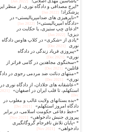
*یاشاسین مهدی اصلانی!
[2022 Jan]
*ایرج مصداقی و دادگاه نوری، از منظر ایر
پزشکزاد!
[2022 Jan]
*«ناپرهیزی های ضدامپریالیستی» در
«دادگاه امپریالیستی»!
[2022 Jan]
*ادعای چپ ستیزی، یا حکایت در
دیزی!
[2022 Jan]
*یادی از «شکری» در کلاپ هاوس دادگاه
نوری
[2021 Dec]
*«پیروزی فریاد زندگی در دادگاه
نوری»
[2021 Dec]
*«سخنگوی مجاهدین در گامی فراتر از
قاتلین»
[2021 Dec]
*«منتهای دنائت ضد مردمی رجوی در دادگ
نوری»
[2021 Dec]
*«عاشقانه های جلادان، از دادگاه نوری در
استکهلم، تا قلب ایران در اصفهان»
[2021
Dec]
*«بده بستانهای ولایت غالب و مغلوب در
دادگاه امروز استکهلم»
[2021 Dec]
*«خط دفاعی حکومت اسلامی، در برابر
پیروزی جنبش دادخواهی»
[2021 Nov]
* «پایان تلاش نافرجام گروگانگیری
دادخواهی»
[2021 Nov]