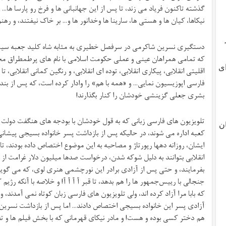
گذشته تاکنون فریاد می زند، تا پس از این جهانبانی ها و فرخ رو پارسا ها… تا 
نیکاها، کیان ها و هستی ها، سارینا ها وخدانور ها و… بر خاک نیفتند، و رهن
دستگیری نسرین شاکرمی در سرفصل خطیری به مثابه شاه کلید جعبه سی
که تمامی همراهان عینی و عملی حکومت اسلامی با نام های پرطمطراق مجاهد
ای
اقلیتی انقلابی، پیکاری انقلابی، توده ای انقلابی، و رنگین کمانی انقلابی، ت
فارسی اپوزیسیون نمایی… و «همه با هم» را وادار کرده است، که پس از ب
بشری جعلی گزینشی خودشان را کنار بگذارند!
تلویزیون های فارسی زبانی که به قول خودشان با بودجه های هنگفت دولت 
ن
کعبه اداره می شوند، در حالیکه پس از بازداشت پسر خانواده بسیجی پیشا
ایشان، روزانه دهها رپورتاژ و مصاحبه به این موضوع اختصاص داده بودند،
انقلابی بتوانند به دلیل شوکه شدن، درخواست صدها میلیون دلار غرامت از ام
بفرمایند، و حتی پس از آزادی برادر این نورچشمی هنری لوی، که می گویند
جنجالی با رییس‌جمهور ها را هم بدهد، تا قبر آ آ آ آ! و خلاصه با آنکه رژی
که بابا مرا آزاد کرده اند، ولی تلویزیون های فارسی زبان کوتاه نمی آمدند، 
آزادی پسر این خانواده بسیجی اختصاص دادند… اما پس از بازداشت نسرین 
هم دختر کسی بوده و هست! و مادر نیکای قهرمانی که با بخش فیلم ها و 