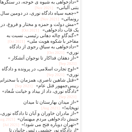
*«دادخواهی به شیوه ی خوجه، در سنگرها
بتنی آلبانی»
[2021 Nov]
*«جعبه سیاه دادگاه نوری، در دومین سال
رونمائی»
[2021 Nov]
*«مش دولت و حمزه و مختار و فروغ، در
یک قاب دادخواهی»
[2021 Oct]
*«گندگاو چاله دهانی رئیسی، نسبت به
مفاخر با شکوه هویت ملی»
[2021 Oct]
*«دادخواهی به سیاق رجوی از دادگاه
نوری»
[2021 Oct]
*«از دهقان فداکار تا نوجوان آتشکار »
[2021 Sep]
*«اوج تجارت اسلامی، در پرونده و دادگاه
نوری»
[2021 Sep]
*«قتل شاهین ناصری، همزمان با سخنرانی
رییس‌جمهور قتل عام»
[2021 Sep]
*دادگاه نوری، داد از بیداد و خیانت شُغاد»
[2021 Sep]
*«از میدان بهارستان تا میدان
توپخانه!»
[2021 Aug]
*«از مادران خاوران و آبان تا دادگاه نوری، 
جنبش دادخواهی مردم میهنمان»
[2021 Aug]
*«تهران دوباره فتح می شود!»
[2021 Jul]
*از دادگاه نور چشمی رئیس جانیان تا