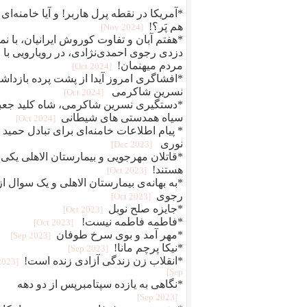
*آمریکا در نقطه پرل هاربر! و آیا خامنه‌ای
هم پَر؟!
[2024 Nov]
*هفتم آبان و تفاوت کوروش ایرانیان، با نما
دزدی رجوی احمدی‌نژادی، در رویارویی با
مردم میهنمان!
[2024 Oct]
*افشاگری امروز آیدا از پشت پرده بازدا
نسرین شاکرمی
[2024 Oct]
*دستگیری نسرین شاکرمی، شاه کلید جعب
سیاه همدستی های شیطانی
[2024 Oct]
* پیام اطلاعات خامنه‌ای برای تبادل حمید
نوری
[2023 Dec]
*قاتلان مهرجویی و بیمارستان الاهلی یکی
هستند!
[2023 Oct]
*به بهانه‌ی بیمارستان الاهلی و یک سوال از
رجوی
[2023 Oct]
*جایزه صلح نوبل
[2023 Oct]
*فاطمه فاطمه نیست!
[2023 Oct]
*مهر آمد و بوی سرخ طوفان
[2023 Sep]
*نیکا پرچم مانا!
[2023 Sep]
*انقلاب زن زندگی آزادی زنده است!
[2023
Sep]
*نگاهی به یازده سپتامبرپس از دو دهه
[2023 Sep]