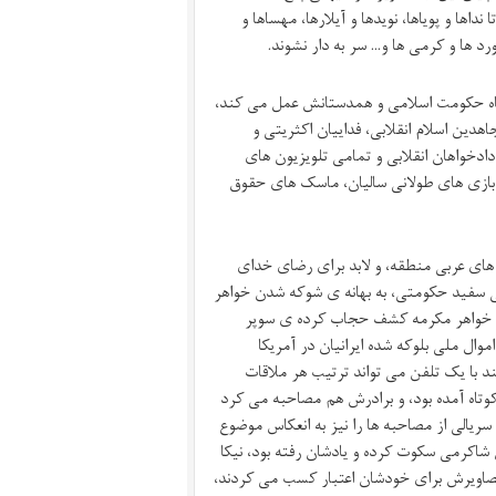
نداها و پویاها، نویدها و آیلارها، مهساها و
ورد ها و کرمی ها و… سر به دار نشوند.
اه حکومت اسلامی و همدستانش عمل می کند،
ین اسلام انقلابی، فداییان اکثریتی و
ا دادخواهان انقلابی و تمامی تلویزیون های
ندبازی های طولانی سالیان، ماسک های حقوق
های عربی منطقه، و لابد برای رضای خدای
نی سفید حکومتی، به بهانه ی شوکه شدن خواهر
 تا خواهر مکرمه کشف حجاب کرده ی سوپر
وال ملی بلوکه شده ایرانیان در آمریکا
 با یک تلفن می تواند ترتیب هر ملاقات
م کوتاه آمده بود، و برادرش هم مصاحبه می کرد
و سریالی از مصاحبه ها را نیز به انعکاس موضوع
شاکرمی سکوت کرده و یادشان رفته بود، نیکا
تصاویرش برای خودشان اعتبار کسب می کردند،