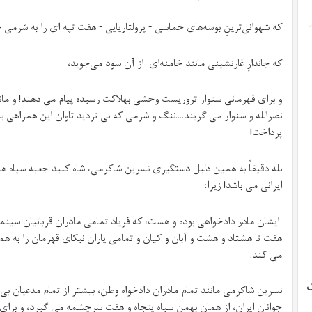
که شهوانی‌ترینِ بوسه‌های حماسی - پرولتاریایی - هفت تپه ای را به شرمی
که جاندارِ غارنشینی مانند خامنه‌ای از آن سود می‌جوید،
و برای قهرمانی سنوار تروریست وحشی بهلاکت رسیده پیام می دهند! و مان
نصرالله و سنوار می گریند….ننگ و شرمی که بی تردید تاوان این همراهی با 
پرداخت!
بله دقیقاً به همین دلیل دستگیری نسرین شاکرمی، شاه کلید جعبه سیاه 
ایرانی می باشد! زیرا:
ایشان مادر دادخواهی بوده و هست، که فریاد تمامی مادران قربانیان سین
هفت تا هشتاد و هشت و آبان و کیان و تمامی یاران نیکای قهرمان را به همرا
می کند.
ک
نسرین شاکرمی مانند تمام مادران دادخواه وطن، بیشتر از تمام مدعیان بی
جوانان ایران، از همان بهمن سیاه پنجاه و هفت سرچشمه می گیرد، و برای 