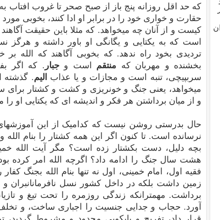
که حد اقل روزانه پنج باز از صبح صحر تا غروب افتاب ب
حقارت و خواری خود را در برابر او ادا کنند، بخوبی مورد ش
ن
کیست و از آنان چه میخواهد. که مثلا باین حقیقت آگاهند ک
است که به یکتایی و یگانگی او باور داشته و هرگز 
تردیدی بخود راه ندهد. که بخوبی آگاهند که الله بر خ
بخشنده و مهربان که
منتقم
است و
جبار
. که اگر ب
سربپیچی، تنبه است و مجازات و یا عذاب
الیم
. گذشته ا
میخواهد، یعنی جنگ و خونریزی و کشت و کشتار برای سل
و از میان برداشتن هر فکر و اندیشه ای که یکتایی او را م
حال بدرستی روشن نیست که کدامیک از این آموزشهای ا
نرسانده است. تا کنون اگر این همه کشتار را بنام الل
بچه دلیل، دست بکشتار زده است؟ مگر آیت الله خمین
هشت سال جنگ را ادامه داد؟ اگرچه الله امر کرده بو
فقیه اول، امام خمینی، اول نه تنها بنام الله بجنگ کفا
زمین داشت بلکه در داخل کشور نسل نافرمانانبران و تسل
برداشت. مهمترانکه زندگی روزمره را تحت تیغ و تازیا
آورد. حجاب و جدایی جنسیت را اجباری ساخت، و تخلف ا
قرار داد، تفریح و پایکوبی محدود و مشروط گردید، 