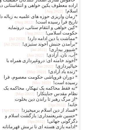
اراده معطوف بکین خواهی و انتقاستانی در
اسلام!
[2022 Aug]
*زمان واریزی حوزه های علمیه به زباله دا
تاریخ فرا رسیده است!
[2022 Aug]
*کین خواهی و انتقام ستانی، درونمایه
حکومت اسلامی!
[2022 Aug]
*مماشت با دین ادامه دارد!
[2022 Jul]
*برآمدن جنبش آخوند ستیزی!
[2022 Jul]
*شیپور بیداری!
[2022 Jul]
*آب، نان، آزادی!
[2022 Jun]
*آخوند خامنه ای: دروغپردازی همراه با
خیالپردازی!
[2022 Jun]
*زنده باد آزادی!
[2022 May]
* دوران فروپاشی حکومت معصوم، فرا
رسیده است!
[2022 May]
*نه فقط محاکمه یک تبهکار، محاکمه یک
نظام مقدس جنایتکار!
[2022 May]
*از مرگ رهبر تا راندن دین بخلوت
خانه!
[2022 Apr]
*فساد از دین اسلام برمیخیزد!
[2022 Apr]
*حسین شریعتمداری: بازگشت اسلام و
دگرگونی جهانی!
[2022 Apr]
*ادامه بازی هسته ای تا نرمش قهرمانانه