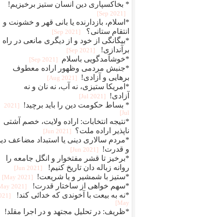
* بخاکسپاری دین انسان ستیز برخیزیم!
[2021 Sep]
*اسلام، بازدارنده یا بانی قهر و خشونت و
انتقام ستانی؟
[2021 Sep]
*بیگانگی از خود و از دیگری مانعی در راه
برآندازی!
[2021 Sep]
*خوشآمدگویی باسلام
[2021 Sep]
*جنبش مردمی وظهور اراده معطوف
برهایی و آزادی!
[2021 Aug]
*امریکا ستیزی، نه آب، نه نان و نه
آزادی!
[2021 Jul]
* بساط حکومت دین را باید برچید!
[2021
Jul]
*نتیجه انتخابات: اراده ولایت، خصم آشتی
ناپذیر اراده ملت؟
[2021 Jun]
*مردم سالاری دینی یا استبداد مضاعف دی
و قدرت!
[2021 Jun]
*برخیز تا قشر مفتخوار و انگل جامعه را
روانه زباله دان تاریخ کنیم!
[2021 Jun]
*ستیز با شمشیر و یا شریعت!
[2021 May]
*سهم خواهی از ساختار قدرت!
[2021 May]
*نه به بیعت با آخوندی که خدائی کند!
2021
May]
*ظریف: در تحلیل مجتهد و در اجرا مقلد!