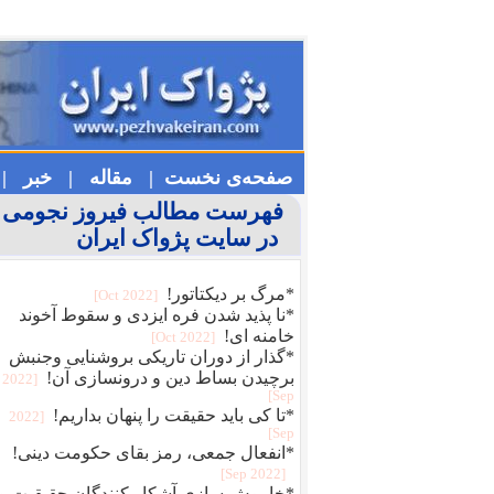
صفحه‌ی نخست |
مقاله |
خبر |
فهرست مطالب فیروز نجومی
در سایت پژواک ایران
*مرگ بر دیکتاتور!
[2022 Oct]
*نا پذید شدن فره ایزدی و سقوط آخوند
خامنه ای!
[2022 Oct]
*گذار از دوران تاریکی بروشنایی وجنبش
برچیدن بساط دین و درونسازی آن!
[2022
Sep]
*تا کی باید حقیقت را پنهان بداریم!
[2022
Sep]
*انفعال جمعی، رمز بقای حکومت دینی!
[2022 Sep]
*خاموش سازی آشکار کنندگان حقیقیت و