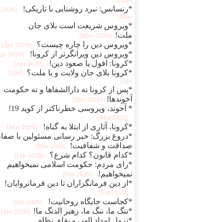
May]
*رنسانس: نبرد روشنایی با تاریکی!
[2020
May]
*ویروس شریعت است بلای جان
ملت!
[2020 May]
*ویروس دین را چاره چیست؟
[2020 Apr]
*ویروس دین ویرانگرتر از کرونا!
[2020 Apr]
*کرونا: افول یا صعود دین!
[2020 Apr]
*کرونا بلای جان ولایت و یا ملت؟
[2020
Apr]
*پس از کرونا نه دارالشفاها و نه حکومت
آخوندها!
[2020 Mar]
* آخوند، ویروسی خطرناکتر از کوید 19!
[2020 Mar]
*کرونا، آثاری از ابتلا به گناه!
[2020 Mar]
*دروغ بزرگ: خبر رسانی مسئولین با صفا،
صداقت و شفافیت!
[2020 Mar]
*کدام قانون؟ کدام شرع؟
[2020 Feb]
*رای مردم: حکومت اسلامی نمیخواهیم
نمیخواهیم!
[2020 Feb]
*از دین فرمانگزاران تا دین فرمانروایان!
[2020 Feb]
*کجاست جایگاه روحانیت!
[2020 Feb]
*ننگ ما، ننگ ما، رهبر الدنگ ما!
[2020 Jan]
*نزول امداد الهی و بقای نظام