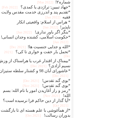
شماره۲!
[2022 Mar]
*جهاد تبیین: تراژدی یا کمدی؟
[2022 Feb]
*تقدیم پند و اندرزی خدمت مقدس ولایت
فقیه
[2022 Jan]
* هراس از اسلام: واقعیتی انکار
ناپذیر!
[2022 Jan]
*بنگر اگر باور نداری!
[2022 Jan]
*حکومت اسلامی، کشنده وجدان انسانی!
[2022 Jan]
*الله و جدایی جنسیت ها!
[2021 Dec]
*تحمل بار خفت و خواری تا کی؟
[2021
Dec]
*بیمناک از اقتدار غرب یا هراسناک از وزش
نسیم آزادی؟
[2021 Dec]
*عاشورای آبان 98 و کشتار سلطه ستیزان
[2021 Dec]
*بوی گند تقدس!
[2021 Dec]
*بوی گند تقدس!
[2021 Nov]
*رمز و راز آغازیدن امور با نام الله: بسم
الله!
[2021 Nov]
*آیا گذار از دین حاکم فرا نرسیده است؟
[2021 Oct]
*از همآغوشی با علم هسته ای تا بازگشت
بدوران رسالت!
[2021 Oct]