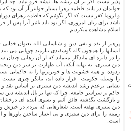
پذیر نیست اگر بر آن ریشه ها، تیشه فرو نیاید. چه ایرا
جوانمان در یابند فاطمه زهرا بسیار جوانتر آز آن بود که 
و لزوما کفر نیست که اگر بگوئیم که فاطمه زهرای دوران 
باشد برای زنان امروزی، اگر بود باید تاثیر آنرا پس از قر
اسلام مشاهده میکردیم.
پرهیز از نقد و نفی دین و شناسایی الله بعنوان خدایی 
انسانها را همچون گله گوسفندی نیازمند چوپانی می بیند ک
را در دایره ای ماندگار مینماید که از آن رهایی چندان س
دین ستیزی، به بهانه آنکه، آب طهارت بر سر دین ریخته
زدوده و همه خشونت ها و خونریزیها را به حاکمانی نسب
را وسیله حکومت قرار داده اند، بیانگر چیزی نیست
ن
نشانی برعدم رشد اندیشه دین ستیزی بر اساس نقد و نف
حاکم بر سراسر جامعه. چرا که تنها بر بال اندیشه دین 
و بازگشت بگذشته فائق آئیم و بسوی آینده ای درخشان 
دین ستیزی نهفته است. شعارهایی که مردم در خیزش و خ
زمینه را برای دین ستیزی و بی اعتبار ساختن باورها و ا
[
است.