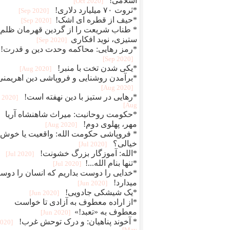
اسلامی!
[2020 Oct]
*ثروت ۷۰ میلیارد دلاری!
[2020 Sep]
*حیف از قطره ای اشک!
[2020 Sep]
* طناب شریعت را از گردین قهرمان ظلم
ستیزی، نوید افکاری
[2020 Sep]
*رمز رهایی: محاکمه وحدت دین و قدرت!
[2020 Sep]
*یکی شدن تخت با منبر!
[2020 Aug]
*برآمدن روشنایی و فروپاشی دین اهریمنی
[2020 Aug]
*رهایی در ستیز با دین نهفته است!
[2020
Aug]
*حکومت روحانیت: میراث شاهنشاه آریا
مهر، پهلوی دوم!
[2020 Aug]
* فروپاشی حکومت الله: واقعیت یا خوش
خیالی؟
[2020 Jul]
*الله: آموزگار بزرگ خشونت!
[2020 Jul]
*تنها بنام الله...!
[2020 Jul]
*خدایی را دوست بداریم که انسان را دو
میدارد!
[2020 Jun]
*یک شیشکی جادویی!
[2020 Jun]
*از اراده معطوف به آزادی تا خواست
معطوف به «تعبد!»
[2020 Jun]
* آخوند پناهیان: و درک توحش غرب!
2020