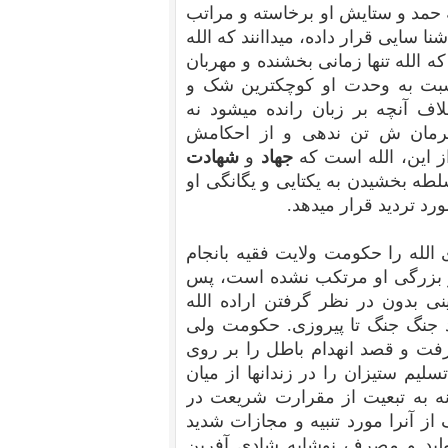
ه حمد و ستایش او برخاسته و مراتب
نا سایی قرار داده، میداانند که الله
ه الله تنها زمانی بخشنده و مهربان
نسبت به وحدت او کوچکترین شک و
لاف آنچه بر زبان رانده میشود نه
فرمان ش تن ندهی و از احکامش
ز این، الله است که
جهاد
و
شهادت
طه بخشیدن به یکتایی و یگانگی او
ورد تردید قرار میدهد.
لله را حکومت ولایت فقیه بانجام
ه و بزرگی او مرتکب نشده است، پس
ی بدون در نظر گرفتن اراده الله
د جنگ جنگ تا پیروزی. حکومت ولی
ر رفت و قصد انهدام باطل را بر روی
یم ستیزان را در زندانها از میان
نه به تبعیت از مقرارت شریعت در
ز آنرا مورد تنبیه و مجازات شدید
تولید و مصرف نوشابه شادی آفرین