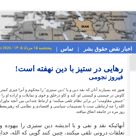
پنجشنبه ۱۵ مرداد ۱۴۰۵ / Thursday 6th August 2026
اخبار نقض حقوق بشر |
تماس |
رهایی در ستیز با دین نهفته است!
فیروز نجومی
هنوز چه بسیارند آنان که نقد دین و یا "دین ستیزی" را محکوم و آنرا چیزی کمتر 
کاوش در چیستی و کیستی او، کند و کاو درخلق و خوی و تمایلات و اراده او را 
"جنبش مقاومت" در برابر نظام تلقی میکنند؛ و ارتباط چندانی بین آنچه ماورای
الله را چه ارتباطی ست با تصمیمات سیاسی و اقتصادی و نظامی که رهبرمعظم
روز مره در جامعه اتفاق میافتد.
آنهائیکه نقد و نفی و یا اندیشه دین ستیزی را بیهوده و
تعلقات درونی تلقی میکنند، چنین کنند گویی که الله، خد