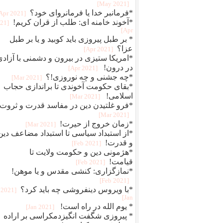
[2021 May]
*فرمانبر خدا یا فرمانروای خود؟
[2021 Apr]
*آخوند خامنه ای: طلب از قران کریم!
021
Apr]
* بر طبل پیروزی باید کوبید و یا بر طبل
عزا؟
[2021 Apr]
*امریکا ستیزی در بیرون و دشمنی با آزادی
در درون!
[2021 Apr]
*چه جشنی و چه نوروزی!؟
[2021 Mar]
*بقای حکومت آخوندی تا براندازی حجاب
اسلامی!
[2021 Mar]
*فرو غلتیدن دین در مفاسد قدرت و ثروت!
[2021 Mar]
*زمان خروج از حیرت!
[2021 Mar]
*از استبداد سیاسی تا استبداد مضاعف دین
و قدرت!
[2021 Feb]
*هژمونی دین و حکومت ولایت تا
قیامت!
[2021 Feb]
*نمازگزاری: کنشی مقدس و یا موهن!
[2021 Feb]
*با ویروس دینفروشی چه باید کرد؟
[2021
Jan]
* یوم الله در راه است!
[2021 Jan]
* پیروزی شگفت انگیزدمکراسی بر اراده