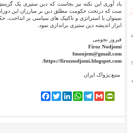
یاد آوری این نکته نیز بجاست که دین ستیزی یک گزینش
ست که درتحت حکومت مطلق دین بر مبارزان این دورا
[2
نمیتوان با استراتژی و تاکتیک های سیاسی بر انداخت، حکوم
ابزار اندیشه دین ستیزی براندازی نمود.
فیروز نجومی
Firoz Nodjomi
fmonjem@gmail.com
https://firoznodjomi.blogspot.com/
منبع:پژواک ایران
Facebook
Twitter
LinkedIn
WhatsApp
Telegram
PrintFriendly
Gmail